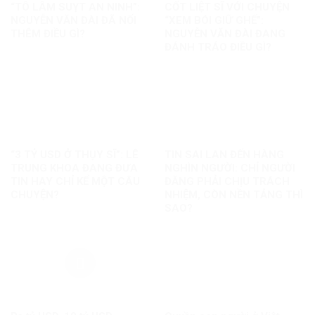
“TÔ LÂM SUỴT AN NINH”:
CỐT LIỆT SĨ VỚI CHUYỆN
NGUYỄN VĂN ĐÀI ĐÃ NỐI
“XEM BÓI GIỮ GHẾ”:
THÊM ĐIỀU GÌ?
NGUYỄN VĂN ĐÀI ĐANG
ĐÁNH TRÁO ĐIỀU GÌ?
“3 TỶ USD Ở THỤY SĨ”: LÊ
TIN SAI LAN ĐẾN HÀNG
TRUNG KHOA ĐANG ĐƯA
NGHÌN NGƯỜI: CHỈ NGƯỜI
TIN HAY CHỈ KỂ MỘT CÂU
ĐĂNG PHẢI CHỊU TRÁCH
CHUYỆN?
NHIỆM, CÒN NỀN TẢNG THÌ
SAO?