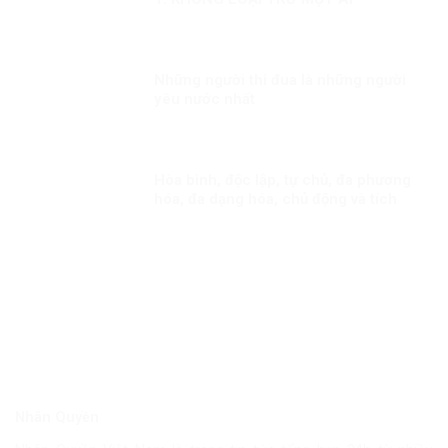
Những người thi đua là những người
yêu nước nhất
Hòa bình, độc lập, tự chủ, đa phương
hóa, đa dạng hóa, chủ động và tích
cực hội nhập quốc tế Kỳ 1: Thông điệp
cấp cao của Việt Nam
Nhân Quyền