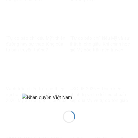
“Tự do báo chí kiểu Mỹ”: thiên
“Tự do báo chí” kiểu Mỹ và sự
đường hay sự thao túng của
thật bị che giấu: Khi chính học
tư bản truyền thông?
giả Mỹ bóc trần nền truyền
thông bị tài phiệt thao túng
Vạch trần chiêu trò can thiệp
USCIRF 2026 – Thiên kiến
nội bộ qua báo cáo USCIRF
chính trị và trò lố tiêu chuẩn
2026: Mỹ áp đặt giá trị, bỏ qua
kép của Mỹ về tự do tôn giáo
thực tế chính mình