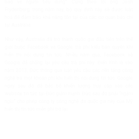
bảo vệ người tiêu dùng”. Cũng theo lời ông Josh
Frydenberg, trong năm nay, bộ quy định này sẽ được luật
hoá để đảm bảo khả năng tồn tại của các cơ quan báo chí
tại Australia.
Như vậy, Australia đã trở thành quốc gia đầu tiên trên thế
giới buộc Facebook và Google trả phí kiểu bản quyền khi
hiển thị nội dung tin tức. Nhiều năm qua, Facebook và
Google đã chống lại yêu cầu trả phí này. Điển hình là vào
năm 2013, Đức thông qua luật yêu cầu các nền tảng công
nghệ trả một khoản phí khi hiển thị nội dung tin tức. Google
ngay sau đó đã bác bỏ khiến lượng truy cập vào các
website tin tức tại Đức giảm mạnh. Đức sau đó phải “ngậm
ngùi” cho phép công ty công nghệ đa quốc gia này của Mỹ
hiển thị tin tức miễn phí trở lại.