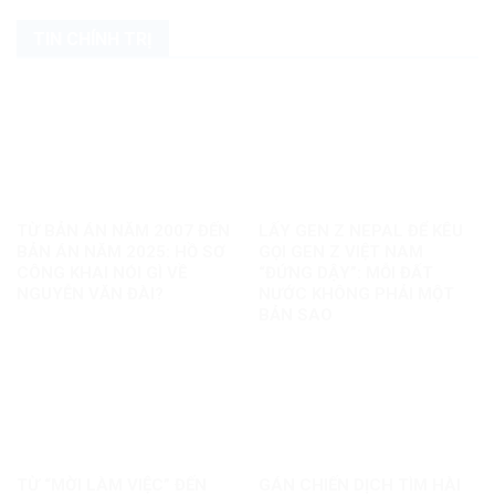
TIN CHÍNH TRỊ
TỪ BẢN ÁN NĂM 2007 ĐẾN
LẤY GEN Z NEPAL ĐỂ KÊU
BẢN ÁN NĂM 2025: HỒ SƠ
GỌI GEN Z VIỆT NAM
CÔNG KHAI NÓI GÌ VỀ
“ĐỨNG DẬY”: MỖI ĐẤT
NGUYỄN VĂN ĐÀI?
NƯỚC KHÔNG PHẢI MỘT
BẢN SAO
TỪ “MỜI LÀM VIỆC” ĐẾN
GÁN CHIẾN DỊCH TÌM HÀI