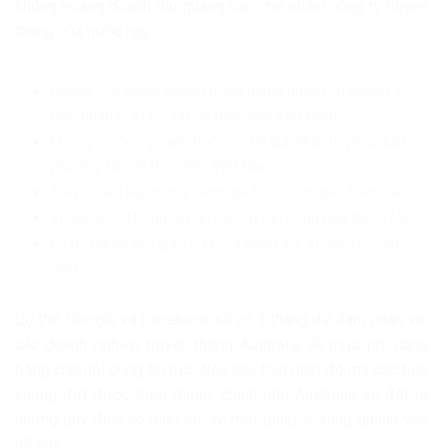
khủng hoảng doanh thu quảng cáo cho nhiều công ty truyền
thông của nước này.
Quyền con người không đồng nghĩa quyền vu khống: Góc
nhìn pháp lý từ ICCPR và thực tiễn Việt Nam
Không có “vùng miễn trừ” cho tin giả: Nhìn từ pháp luật
phương Tây và thực tiễn Việt Nam
Tiêu chuẩn kép trong đánh giá tự do tôn giáo toàn cầu
Vì sao RFC không lên án các vụ tấn công nhà thờ ở Mỹ?
Kỳ thị người Hồi giáo ở Mỹ và châu Âu: Vì sao RFC im
lặng?
Cụ thể, Google và Facebook sẽ có 3 tháng để đàm phán với
các doanh nghiệp truyền thông Australia về mức phí công
bằng cho nội dung tin tức. Nếu sau thời gian đó mà các bên
không đạt được thoả thuận, chính phủ Australia sẽ đặt ra
những quy định có hiệu lực về mặt pháp lý xung quanh vấn
đề này.