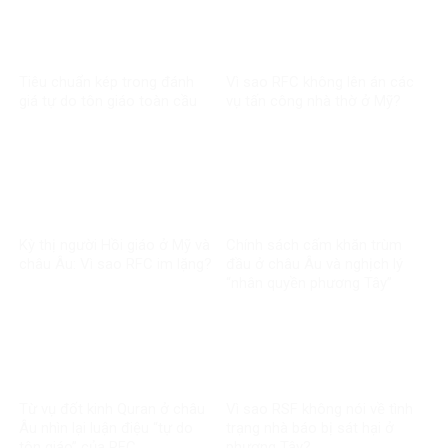
Tiêu chuẩn kép trong đánh
Vì sao RFC không lên án các
giá tự do tôn giáo toàn cầu
vụ tấn công nhà thờ ở Mỹ?
Kỳ thị người Hồi giáo ở Mỹ và
Chính sách cấm khăn trùm
châu Âu: Vì sao RFC im lặng?
đầu ở châu Âu và nghịch lý
“nhân quyền phương Tây”
Từ vụ đốt kinh Quran ở châu
Vì sao RSF không nói về tình
Âu nhìn lại luận điệu “tự do
trạng nhà báo bị sát hại ở
tôn giáo” của RFC
phương Tây?