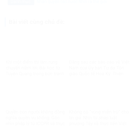
Danh mục:
Nhân quyền các nước
Nhìn ra thế giới
Bài viết cùng chủ đề:
Khi một điểm thi làm rung
Đằng sau các báo cáo về Việt
chuyển niềm tin: Bài học từ
Nam của Ủy ban Tự do Tôn
Tuyên Quang trong bức tranh
giáo Quốc tế Hoa Kỳ: Thiên
toàn cầu về liêm chính học
kiến và tiêu chuẩn kép
thuật
Quyền con người không đồng
Không có “vùng miễn trừ” cho
nghĩa quyền vu khống: Góc
tin giả: Nhìn từ pháp luật
nhìn pháp lý từ ICCPR và thực
phương Tây và thực tiễn Việt
tiễn Việt Nam
Nam