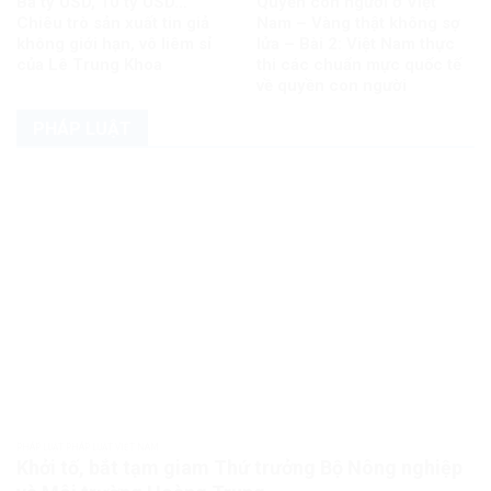
Ba tỷ USD, 10 tỷ USD…
Quyền con người ở Việt
Chiêu trò sản xuất tin giả
Nam – Vàng thật không sợ
không giới hạn, vô liêm sỉ
lửa – Bài 2: Việt Nam thực
của Lê Trung Khoa
thi các chuẩn mực quốc tế
về quyền con người
PHÁP LUẬT
PHÁP LUẬT PHÁP LUẬT VIỆT NAM
Khởi tố, bắt tạm giam Thứ trưởng Bộ Nông nghiệp