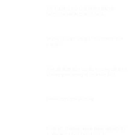
TƯ TƯỞNG HỒ CHÍ MINH ĐANG
ĐƯỢC NGHIÊN CỨU Ở NGA
Vì sao chủ đề “tin giả” trở thành “hót
trend”?
Vấn đề đảm bảo quyền con người trên
không gian mạng và sự khác biệt
trong cách tiếp cận của các quốc gia
Nhân quyền và độc lập
PHÒNG, CHỐNG MUA BÁN NGƯỜI KỲ
1: KHÔNG LOẠI TRỪ MỘT AI