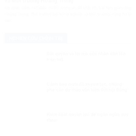
và Môi trường Hoàng Trung
Cơ quan Cảnh sát điều tra Bộ Công an đã khởi tố, bắt tạm giam ông
Hoàng Trung, Thứ trưởng Bộ Nông nghiệp và Môi trường, cùng ba bị
can...
NGHIÊN CỨU CHÍNH TRỊ
Đặt quyền và lợi ích của nhân dân lên
trên hết
Cảnh báo mưu đồ xuyên tạc, chống
phá các dự thảo văn kiện Đại hội Đảng
Kiểm soát quyền lực để ngăn ngừa suy
thoái