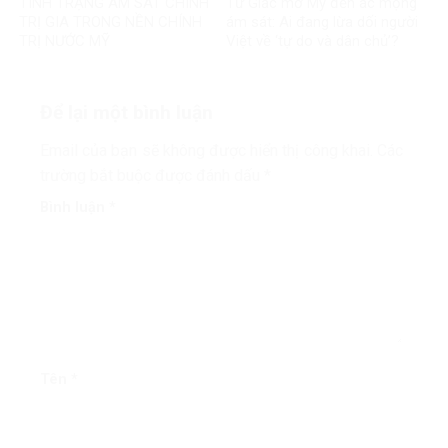
TÌNH TRẠNG ÁM SÁT CHÍNH
Từ Giấc mơ Mỹ đến ác mộng
TRỊ GIA TRONG NỀN CHÍNH
ám sát: Ai đang lừa dối người
TRỊ NƯỚC MỸ
Việt về ‘tự do và dân chủ’?
Để lại một bình luận
Email của bạn sẽ không được hiển thị công khai.
Các
trường bắt buộc được đánh dấu
*
Bình luận
*
Tên
*