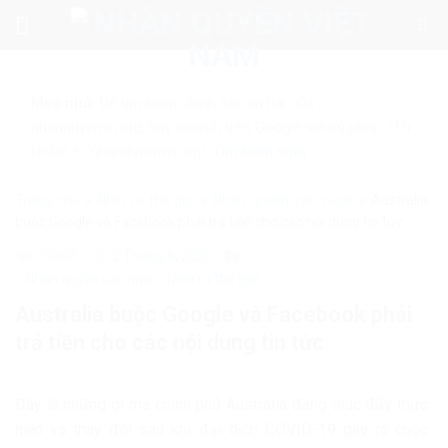
Skip
to
content
Mẹo nhỏ:
Để tìm kiếm chính xác tin bài của
nhanquyenvn.org, hãy search trên Google với cú pháp: "Từ
khóa" + "nhanquyenvn.org".
Tìm kiếm ngay
Trang chủ
»
Nhìn ra thế giới
»
Nhân quyền các nước
»
Australia
buộc Google và Facebook phải trả tiền cho các nội dung tin tức
29848
2 Tháng 8, 2020
Nhân quyền các nước
Nhìn ra thế giới
Australia buộc Google và Facebook phải
trả tiền cho các nội dung tin tức
Đây là những gì mà chính phủ Australia đang thúc đẩy thực
hiện và thay đổi sau khi đại dịch COVID-19 gây ra cuộc