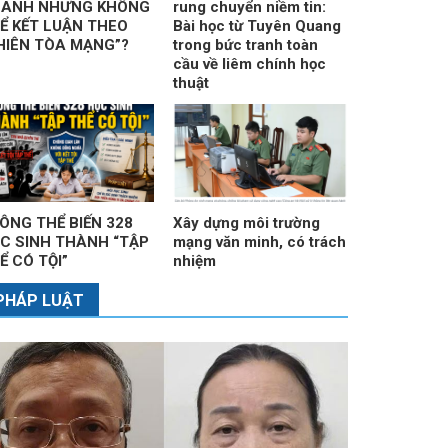
ANH NHƯNG KHÔNG
rung chuyển niềm tin:
Ể KẾT LUẬN THEO
Bài học từ Tuyên Quang
HIÊN TÒA MẠNG”?
trong bức tranh toàn
cầu về liêm chính học
thuật
ÔNG THỂ BIẾN 328
Xây dựng môi trường
C SINH THÀNH “TẬP
mạng văn minh, có trách
Ể CÓ TỘI”
nhiệm
PHÁP LUẬT