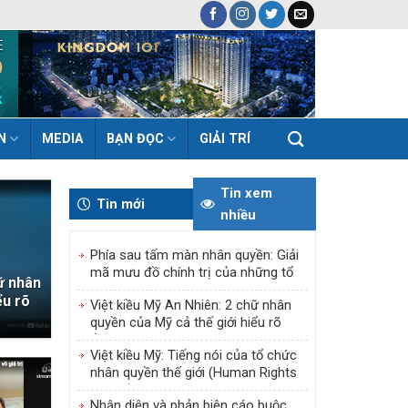
N
MEDIA
BẠN ĐỌC
GIẢI TRÍ
Tin xem
Tin mới
nhiều
Phía sau tấm màn nhân quyền: Giải
mã mưu đồ chính trị của những tổ
ữ nhân
chức núp bóng
ểu rõ
Việt kiều Mỹ An Nhiên: 2 chữ nhân
quyền của Mỹ cả thế giới hiểu rõ
rồi!!!
Việt kiều Mỹ: Tiếng nói của tổ chức
nhân quyền thế giới (Human Rights
Watch) vô giá trị
Nhận diện và phản biện cáo buộc