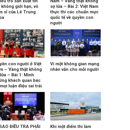
êu trò sản xuất tin
Nam – Vàng thật không
ả không giới hạn, vô
sợ lửa – Bài 2: Việt Nam
êm sỉ của Lê Trung
thực thi các chuẩn mực
oa
quốc tế về quyền con
người
yền con người ở Việt
Vì một không gian mạng
m – Vàng thật không
nhân văn cho mỗi người
lửa – Bài 1: Minh
ứng khách quan bác
mọi luận điệu sai trái
 SAO ĐIỀU TRA PHẢI
Khi một điểm thi làm