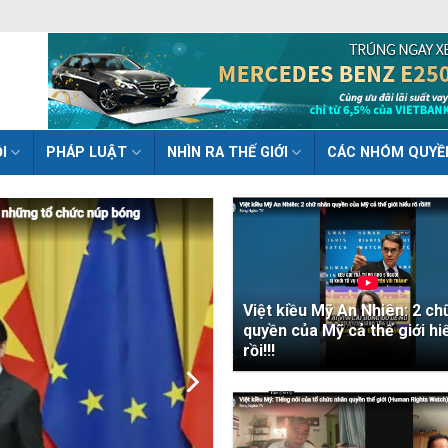
I
PHÁP LUẬT
NHÌN RA THẾ GIỚI
CÁC NHÓM QUYỀ
Việt kiều Mỹ An Nhiên: 2 ch
quyền của Mỹ cả thế giới hi
rồi!!!