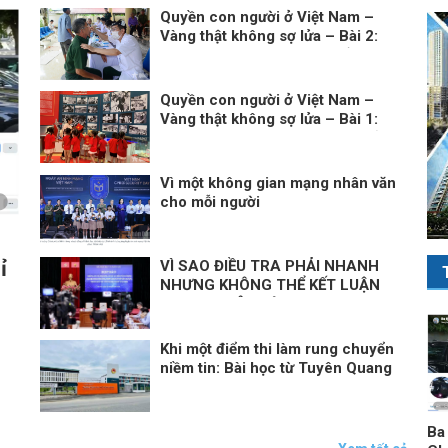
Quyền con người ở Việt Nam –
Vàng thật không sợ lửa – Bài 2:
Việt Nam thực thi các chuẩn mực
quốc tế về quyền con người
Quyền con người ở Việt Nam –
Vàng thật không sợ lửa – Bài 1:
Minh chứng khách quan bác bỏ
mọi luận điệu sai trái
Vì một không gian mạng nhân văn
cho mỗi người
n
ỉ
VÌ SAO ĐIỀU TRA PHẢI NHANH
NHƯNG KHÔNG THỂ KẾT LUẬN
THEO “PHIÊN TÒA MẠNG”?
Khi một điểm thi làm rung chuyển
niềm tin: Bài học từ Tuyên Quang
trong bức tranh toàn cầu về liêm
chính học thuật
Ba