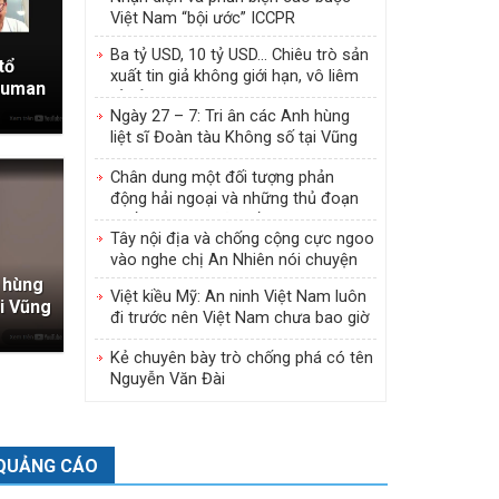
Việt Nam “bội ước” ICCPR
Ba tỷ USD, 10 tỷ USD… Chiêu trò sản
tổ
xuất tin giả không giới hạn, vô liêm
(Human
sỉ của Lê Trung Khoa
Ngày 27 – 7: Tri ân các Anh hùng
liệt sĩ Đoàn tàu Không số tại Vũng
Rô
Chân dung một đối tượng phản
động hải ngoại và những thủ đoạn
chống phá có hệ thống
Tây nội địa và chống cộng cực ngoo
vào nghe chị An Nhiên nói chuyện
h hùng
Việt kiều Mỹ: An ninh Việt Nam luôn
ại Vũng
đi trước nên Việt Nam chưa bao giờ
thua
Kẻ chuyên bày trò chống phá có tên
Nguyễn Văn Đài
QUẢNG CÁO