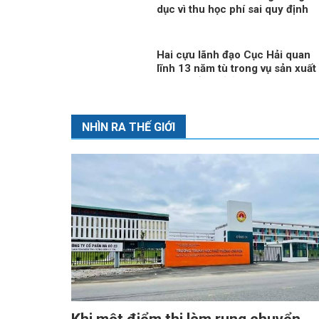
dục vì thu học phí sai quy định
Hai cựu lãnh đạo Cục Hải quan
lĩnh 13 năm tù trong vụ sản xuất
thực phẩm giả ở MediPhar
NHÌN RA THẾ GIỚI