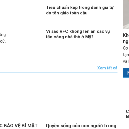
Tiêu chuẩn kép trong đánh giá tự
do tôn giáo toàn cầu
Vì sao RFC không lên án các vụ
ống
Kh
tấn công nhà thờ ở Mỹ?
ng
 cử.
Cơ
tạ
và 
Xem tất cả
C
k
 BẢO VỆ BÍ MẬT
Quyền sống của con người trong
Quyề