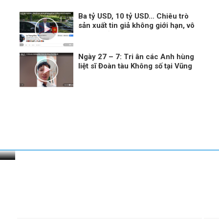
Ba tỷ USD, 10 tỷ USD… Chiêu trò
sản xuất tin giả không giới hạn, vô
liêm sỉ của Lê Trung Khoa
Ngày 27 – 7: Tri ân các Anh hùng
liệt sĩ Đoàn tàu Không số tại Vũng
Rô