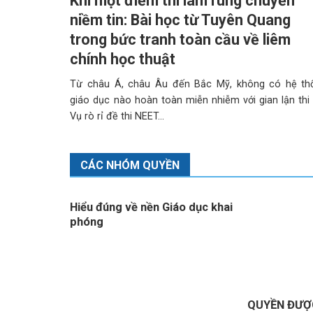
Khi một điểm thi làm rung chuyển
niềm tin: Bài học từ Tuyên Quang
trong bức tranh toàn cầu về liêm
chính học thuật
Từ châu Á, châu Âu đến Bắc Mỹ, không có hệ th
giáo dục nào hoàn toàn miễn nhiễm với gian lận thi
Vụ rò rỉ đề thi NEET...
CÁC NHÓM QUYỀN
Hiểu đúng về nền Giáo dục khai
phóng
ân và quyền
QUYỀN ĐƯỢC