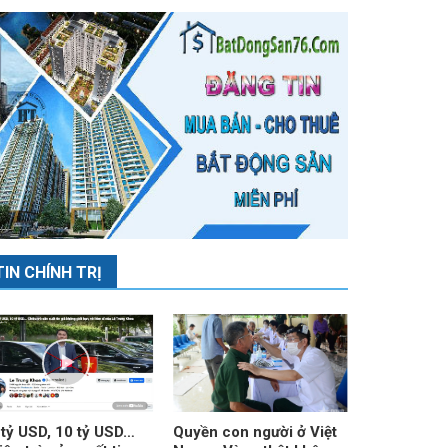
TIN CHÍNH TRỊ
 tỷ USD, 10 tỷ USD…
Quyền con người ở Việt