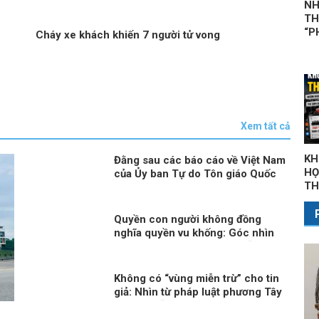
chung thân
NH
TH
“P
Cháy xe khách khiến 7 người tử vong​
Xem tất cả
KH
Đằng sau các báo cáo về Việt Nam
HỌ
của Ủy ban Tự do Tôn giáo Quốc
TH
tế Hoa Kỳ: Thiên kiến và tiêu
chuẩn kép
Quyền con người không đồng
nghĩa quyền vu khống: Góc nhìn
pháp lý từ ICCPR và thực tiễn Việt
Nam
Không có “vùng miễn trừ” cho tin
giả: Nhìn từ pháp luật phương Tây
và thực tiễn Việt Nam