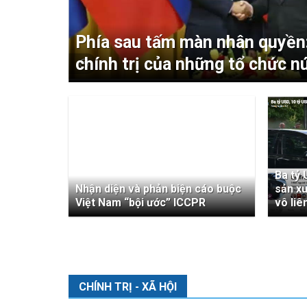
t tin
Phía sau tấm màn nhân quyền
ung Khoa
chính trị của những tổ chức n
Ba tỷ 
Nhận diện và phản biện cáo buộc
sản xu
Việt Nam “bội ước” ICCPR
vô liê
CHÍNH TRỊ - XÃ HỘI