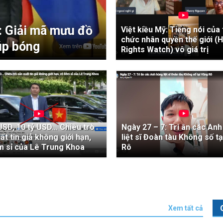
: Giải mã mưu đồ
Việt kiều Mỹ: Tiếng nói của 
chức nhân quyền thế giới 
úp bóng
Rights Watch) vô giá trị
USD, 10 tỷ USD… Chiêu trò
Ngày 27 – 7: Tri ân các An
ất tin giả không giới hạn,
liệt sĩ Đoàn tàu Không số t
m sỉ của Lê Trung Khoa
Rô
Xem tất cả