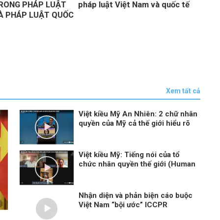
TRONG PHÁP LUẬT
pháp luật Việt Nam và quốc tế
luật
À PHÁP LUẬT QUỐC
ngườ
được
nhận
đảm
Xem tất cả
Việt kiều Mỹ An Nhiên: 2 chữ nhân
quyền của Mỹ cả thế giới hiểu rõ
rồi!!!
Việt kiều Mỹ: Tiếng nói của tổ
chức nhân quyền thế giới (Human
Rights Watch) vô giá trị
Nhận diện và phản biện cáo buộc
Việt Nam “bội ước” ICCPR