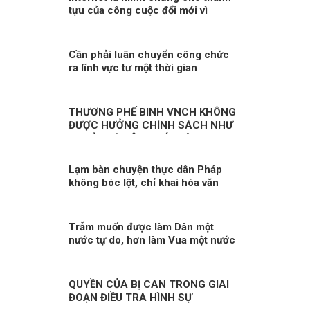
- một trong những quyền con
tựu của công cuộc đổi mới vì
i, quyền công dân cơ bản
quyền con người
 Nhà nước Việt Nam ghi
, tôn trọng, bảo vệ và bảo
Cần phải luân chuyển công chức
ra lĩnh vực tư một thời gian
THƯƠNG PHẾ BINH VNCH KHÔNG
ĐƯỢC HƯỞNG CHÍNH SÁCH NHƯ
NGƯỜI CÓ CÔNG VỚI CÁCH
MẠNG LÀ KỲ THỊ?
Lạm bàn chuyện thực dân Pháp
không bóc lột, chỉ khai hóa văn
minh?
Trẫm muốn được làm Dân một
nước tự do, hơn làm Vua một nước
bị trị!
QUYỀN CỦA BỊ CAN TRONG GIAI
ĐOẠN ĐIỀU TRA HÌNH SỰ