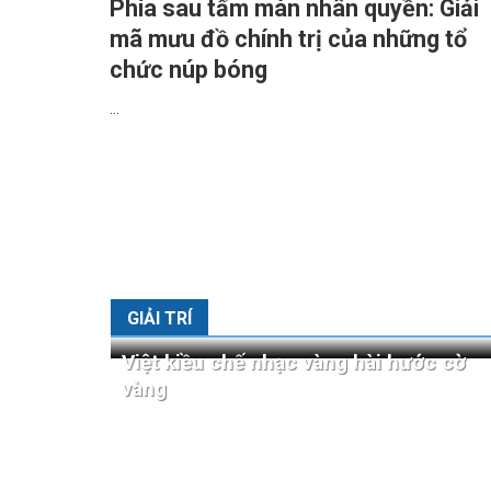
Phía sau tấm màn nhân quyền: Giải
mã mưu đồ chính trị của những tổ
chức núp bóng
...
GIẢI TRÍ
Việt kiều chế nhạc vàng hài hước cờ
vàng