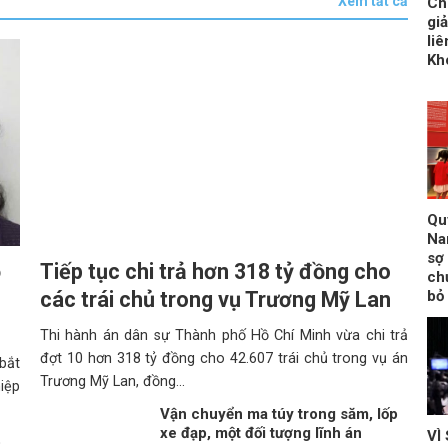
Xem tất cả
Chi
gi
li
Kh
Qu
Na
sợ 
ộ
Tiếp tục chi trả hơn 318 tỷ đồng cho
ch
bỏ 
các trái chủ trong vụ Trương Mỹ Lan
Thi hành án dân sự Thành phố Hồ Chí Minh vừa chi trả
đợt 10 hơn 318 tỷ đồng cho 42.607 trái chủ trong vụ án
bắt
Trương Mỹ Lan, đồng...
iệp
Vận chuyển ma túy trong săm, lốp
xe đạp, một đối tượng lĩnh án
VÌ
o