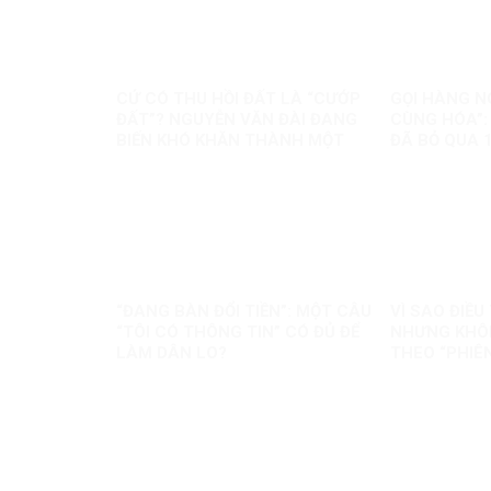
CỨ CÓ THU HỒI ĐẤT LÀ “CƯỚP
GỌI HÀNG N
ĐẤT”? NGUYỄN VĂN ĐÀI ĐANG
CÙNG HÓA”:
BIẾN KHÓ KHĂN THÀNH MỘT
ĐÃ BỎ QUA 1
CÂU CHUYỆN KHÁC
ĐỊNH CƯ VÀ
ĐẤT THẾ NÀ
“ĐANG BÀN ĐỔI TIỀN”: MỘT CÂU
VÌ SAO ĐIỀ
“TÔI CÓ THÔNG TIN” CÓ ĐỦ ĐỂ
NHƯNG KHÔN
LÀM DÂN LO?
THEO “PHIÊ