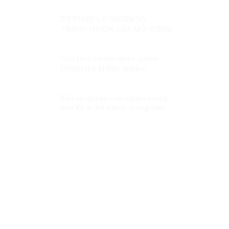
BỎ PHIẾU LÀ QUYỀN VÀ
TRÁCH NHIỆM CỦA MỖI CÔNG
DÂN VIỆT NAM
Các tiêu chuẩn nhân quyền
không thể bị độc quyền!
Bảo vệ quyền của người mang
thai Kỳ 3: Để người mang thai
hộ không còn là người yếu thế