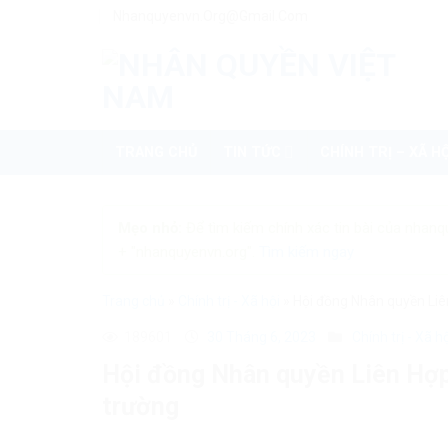
Skip
Nhanquyenvn.org@gmail.com
to
content
TRANG CHỦ
TIN TỨC
CHÍNH TRỊ – XÃ HỘ
Mẹo nhỏ:
Để tìm kiếm chính xác tin bài của nhanq
+ "nhanquyenvn.org".
Tìm kiếm ngay
Trang chủ
»
Chính trị - Xã hội
»
Hội đồng Nhân quyền Liê
189601
30 Tháng 6, 2023
Chính trị - Xã h
Hội đồng Nhân quyền Liên Hợp
trường