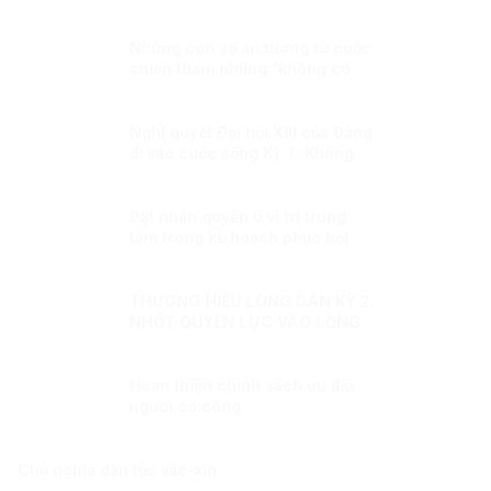
hiện thực hoá khát vọng, mục
tiêu phát triển đất nước Kỳ 2:
Minh chứng sống động
Những con số ấn tượng từ cuộc
chiến tham nhũng “không có
vùng cấm”
Nghị quyết Đại hội XIII của Đảng
đi vào cuộc sống Kỳ 1: Không
chùn bước trước khó khăn, khi
có dịch mọi người dân đều là
chiến sĩ
Đặt nhân quyền ở vị trí trung
tâm trong kế hoạch phục hồi
hậu đại dịch
THƯƠNG HIỆU LÒNG DÂN KỲ 2:
NHỐT QUYỀN LỰC VÀO LỒNG
CƠ CHẾ
Hoàn thiện chính sách ưu đãi
người có công
Chủ nghĩa dân tộc vắc-xin