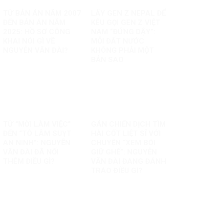
TỪ BẢN ÁN NĂM 2007
LẤY GEN Z NEPAL ĐỂ
ĐẾN BẢN ÁN NĂM
KÊU GỌI GEN Z VIỆT
2025: HỒ SƠ CÔNG
NAM “ĐỨNG DẬY”:
KHAI NÓI GÌ VỀ
MỖI ĐẤT NƯỚC
NGUYỄN VĂN ĐÀI?
KHÔNG PHẢI MỘT
BẢN SAO
TỪ “MỜI LÀM VIỆC”
GÁN CHIẾN DỊCH TÌM
ĐẾN “TÔ LÂM SUỴT
HÀI CỐT LIỆT SĨ VỚI
AN NINH”: NGUYỄN
CHUYỆN “XEM BÓI
VĂN ĐÀI ĐÃ NỐI
GIỮ GHẾ”: NGUYỄN
THÊM ĐIỀU GÌ?
VĂN ĐÀI ĐANG ĐÁNH
TRÁO ĐIỀU GÌ?