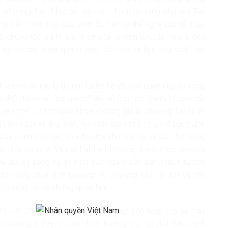
ủa phương Tây. Mặc dù sự thật cho thấy rằng phương Tây
ong mỗi phiên họp của UNHRC, bạn có thể nghe các tổ chức
ệt chủng tộc ở Mỹ, v.v., nhưng tại phòng XX của Palais des
ị sự thường xoay quanh việc “đặt tên và làm xấu mặt” các
hiên mà có mà là do rèn luyện: họ đề cao quyền tự do trong
HRC để có vẻ “có quyền” đổ lỗi cho nền chính trị của các
huyên chế” và tìm cách khoe khoang giá trị phương Tây là ưu
n toàn bởi vì, thứ nhất, họ hoàn toàn nhận thức được thành
n của mình khỏi các mối đe dọa như ma túy và bạo lực súng
 Họ sợ bị lộ. Và thứ hai, họ biết rằng thách thức lớn nhất
 vệ quyền sống và an ninh của người dân bắt nguồn từ các
pháp trừng phạt đơn phương do phương Tây áp đặt và các
bị buộc tội về những gì họ làm.
hấm dứt. UNHRC nên phục vụ như một nền tảng cho sự trao
ác quốc gia thay vì một chiến trường cho sự đối đầu chính