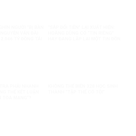
GHÌN NGƯỜI “BỊ BẦN
“SẮP ĐỔI TIỀN” LẠI XUẤT HIỆN:
 NGUYỄN VĂN ĐÀI
HOÀNG DŨNG CÓ “TIN RIÊNG”
2.046 TỶ ĐỒNG TÁI
HAY ĐANG LẶP LẠI MỘT TIN ĐỒN
 85.000 SUẤT NHÀ
CŨ?
O?
U TRA PHẢI NHANH
KHÔNG THỂ BIẾN 328 HỌC SINH
G THỂ KẾT LUẬN
THÀNH “TẬP THỂ CÓ TỘI”
N TÒA MẠNG”?