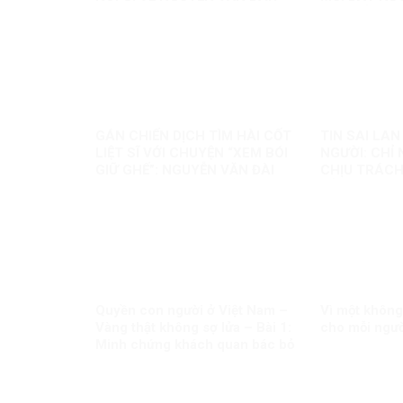
MỘT BẢN S
GÁN CHIẾN DỊCH TÌM HÀI CỐT
TIN SAI LA
LIỆT SĨ VỚI CHUYỆN “XEM BÓI
NGƯỜI: CHỈ
GIỮ GHẾ”: NGUYỄN VĂN ĐÀI
CHỊU TRÁCH
ĐANG ĐÁNH TRÁO ĐIỀU GÌ?
TẢNG THÌ S
Quyền con người ở Việt Nam –
Vì một không
Vàng thật không sợ lửa – Bài 1:
cho mỗi ngư
Minh chứng khách quan bác bỏ
mọi luận điệu sai trái