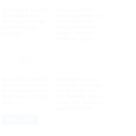
“3 TỶ USD Ở THỤY SĨ”:
TIN SAI LAN ĐẾN
LÊ TRUNG KHOA
HÀNG NGHÌN NGƯỜI:
ĐANG ĐƯA TIN HAY
CHỈ NGƯỜI ĐĂNG
CHỈ KỂ MỘT CÂU
PHẢI CHỊU TRÁCH
CHUYỆN?
NHIỆM, CÒN NỀN
TẢNG THÌ SAO?
Ba tỷ USD, 10 tỷ USD…
Quyền con người ở
Chiêu trò sản xuất tin
Việt Nam – Vàng thật
giả không giới hạn, vô
không sợ lửa – Bài 2:
liêm sỉ của Lê Trung
Việt Nam thực thi các
Khoa
chuẩn mực quốc tế về
quyền con người
PHÁP LUẬT