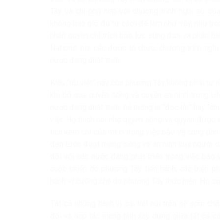
Tây và chỉ phù hợp với chương trình nghị sự c
không bao giờ đủ tư cách để làm như vậy, như tr
nhân quyền chỉ trích bạo lực súng đạn và phân bi
Nations, nơi các được tổ chức, chương trình ngh
nước đang phát triển.
Kiểu “ưu việt” này của phương Tây không phải tự n
khi bỏ qua quyền sống và quyền an ninh trong UN
nước đang phát triển. hệ thống là “độc tài” hay “c
việt. Họ thích coi nhẹ quyền sống và quyền được a
tích kém cỏi của mình trong việc bảo vệ công dâ
đạn tước đoạt mạng sống và an ninh của người dân.
đối với các nước đang phát triển trong việc bảo
cuộc chiến do phương Tây tiến hành, các biện 
hành vi cưỡng chế do phương Tây thực hiện. Họ sợ 
Tất cả những hành vi sai trái nói trên sẽ sớm c
đổi và hợp tác mang tính xây dựng giữa tất cả c