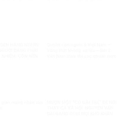
AO
N ĐẾN HÀNG NGHÌN
Quyền con người ở Việt Nam –
 NGƯỜI ĐĂNG PHẢI
Vàng thật không sợ lửa – Bài 2:
 NHIỆM, CÒN NỀN
Việt Nam thực thi các chuẩn mực
AO?
quốc tế về quyền con người
 gian mạng nhân văn
MƯỢN MỘT “CÔ GÁI TRẺ” ĐỂ NÓI
ời
THAY CẢ XÃ HỘI: NGUYỄN VĂN
ĐÀI ĐANG GOM MỌI KHÓ KHĂN
THÀNH “MẤT NIỀM TIN”