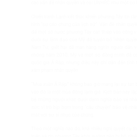
các vấn đề nhân quyền và coi UNHRC như một cơ hộ
Chiến tranh Lạnh kết thúc khiến phương Tây tin r
hình “sự cáo chung của lịch sử”. Vấn đề nhân quyền
để một số nước phương Tây can thiệp vào công v
dưới sự lãnh đạo của Mỹ đã tuyên bố “nhân quyền
Nam Tư, giết hại dã man hàng nghìn người dân v
những năm 2010, Mỹ và một số đồng minh đã cố
quốc gia Ả Rập, nhưng điều này chỉ dẫn đến tình 
xâm phạm nhân quyền.
“Mùa xuân Ả Rập” không bao giờ mang lại sự tan 
vào đó là một mùa đông lạnh giá. Kịch bản này lặp
bệ những người khác dưới danh nghĩa bảo vệ nhân
sức vì trò bịp bợm trong “câu chuyện” bảo vệ nh
mặt với sự sỉ nhục của chúng.
Theo một nghĩa nào đó, khá nhiều nghị quyết cụ 
triển và do phương Tây khởi xướng nên bị bỏ phi