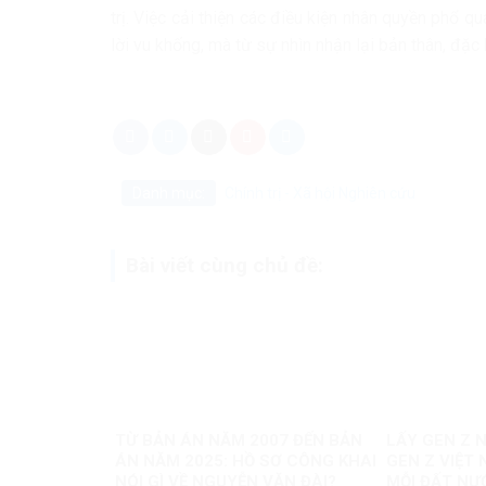
trị. Việc cải thiện các điều kiện nhân quyền phổ 
lời vu khống, mà từ sự nhìn nhận lại bản thân, đặ
Danh mục:
Chính trị - Xã hội
Nghiên cứu
Bài viết cùng chủ đề:
TỪ BẢN ÁN NĂM 2007 ĐẾN BẢN
LẤY GEN Z N
ÁN NĂM 2025: HỒ SƠ CÔNG KHAI
GEN Z VIỆT 
NÓI GÌ VỀ NGUYỄN VĂN ĐÀI?
MỖI ĐẤT NƯ