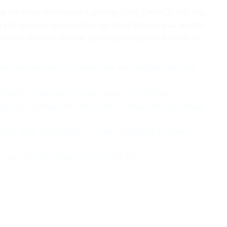
của Hội đồng Nhân quyền Liên Hợp Quốc (UNHRC), một phụ
không ai nên bị bỏ lại phía sau trong lĩnh vực bảo vệ nhân
rị hóa, tiếng nói như vậy nghe ngày càng yếu ớt và bất lực.
ành chính như một trụ cột bảo đảm thực thi pháp luật trong
ự đánh tráo khái niệm về quyền chính trị ở Việt Nam
ngộ nhận và khẳng định thực chất đối thoại chính sách trong
 DIỆN: NHÌN TỪ NGUYÊN TẮC PHÁP QUYỀN VÀ SO SÁNH
óa: lựa chọn khó, nhưng là con đường đúng