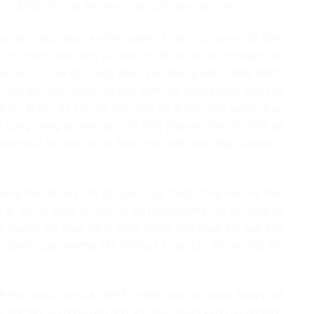
i để bôi nhọ và làm nhục các quốc gia mục tiêu .
ằng cách thức bảo vệ nhân quyền và dân chủ của họ đã định
 trở thành một công cụ hữu ích, đôi khi là cái cớ thuận tiện
iệc nội bộ của các nước khác. Vào những năm 1990, NATO
 cao hơn chủ quyền” và tiến hành các cuộc không kích vào
ô tội. Điều này còn lâu mới bảo vệ được nhân quyền. Đầu
 gắng mang lại nền dân chủ kiểu phương Tây cho một số
trạng bất ổn kéo dài và thảm họa nhân đạo. Đây là hành vi
băng như đã hứa cho các quốc gia Trung Đông này, mà thay
 đi lặp lại nhiều lần bất cứ khi nào phương Tây cố gắng hạ
 quyền. Với ngày càng nhiều người trên khắp thế giới kiệt
ân quyền của phương Tây, những kẻ lừa đảo đó sẽ phải đối
thể theo quốc gia của UNHRC nhắm vào các nước đang phát
ếu bác bỏ, vì chúng phù hợp với tiêu chuẩn kép của phương