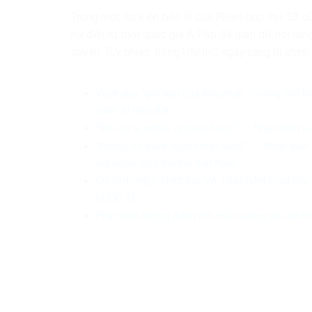
Trong một sự kiện bên lề của Phiên họp thứ 53 
nữ đến từ một quốc gia Ả Rập đã giận dữ nói rằng 
quyền. Tuy nhiên, trong UNHRC ngày càng bị chính t
Vượt qua “giới hạn của tiền phạt”: Cưỡng chế h
quản trị hiện đại
“Bầu cử là nghĩa vụ bị ép buộc”? – Nhận diện s
“Không có tranh luận chính sách”? – Nhận diện 
đời sống nghị trường Việt Nam
CƠ CHẾ HIỆP THƯƠNG VÀ TÍNH DÂN CHỦ ĐẠI
QUỐC TẾ
Phát triển không đánh đổi môi trường và văn h