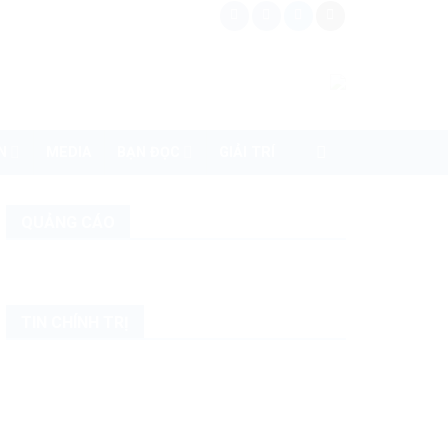
N
MEDIA
BẠN ĐỌC
GIẢI TRÍ
QUẢNG CÁO
TIN CHÍNH TRỊ