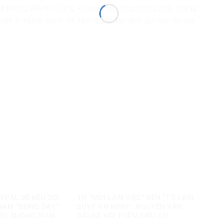
quát không đến từ những lời buộc tội, càng không phải những
c biệt là những người đã hành động đạo đức giả bấy lâu nay.
EPAL ĐỂ KÊU GỌI
TỪ “MỜI LÀM VIỆC” ĐẾN “TÔ LÂM
NAM “ĐỨNG DẬY”:
SUỴT AN NINH”: NGUYỄN VĂN
ỚC KHÔNG PHẢI
ĐÀI ĐÃ NỐI THÊM ĐIỀU GÌ?