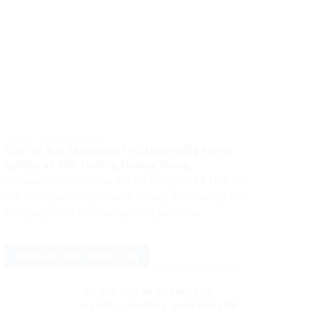
PHÁP LUẬT PHÁP LUẬT VIỆT NAM
Khởi tố, bắt tạm giam Thứ trưởng Bộ Nông
nghiệp và Môi trường Hoàng Trung
Cơ quan Cảnh sát điều tra Bộ Công an đã khởi tố,
bắt tạm giam ông Hoàng Trung, Thứ trưởng Bộ
Nông nghiệp và Môi trường, cùng ba bị can...
NGHIÊN CỨU CHÍNH TRỊ
Tư duy mới về an ninh con
người – nền tảng quan trọng để