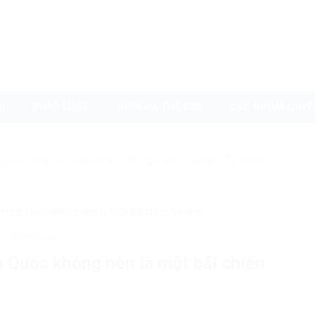
I
PHÁP LUẬT
NHÌN RA THẾ GIỚI
CÁC NHÓM QUYỀ
uyenvn.org, hãy search trên Google với cú pháp: "Từ khóa"
n Hợp Quốc không nên là một bãi chiến trường
ội
Nghiên cứu
 Quốc không nên là một bãi chiến