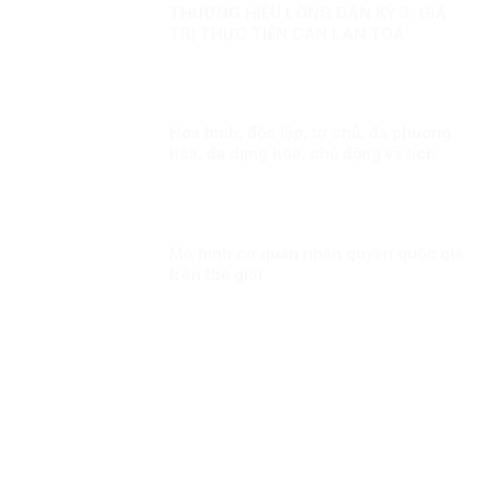
THƯƠNG HIỆU LÒNG DÂN KỲ 3: GIÁ
TRỊ THỰC TIỄN CẦN LAN TOẢ
Hòa bình, độc lập, tự chủ, đa phương
hóa, đa dạng hóa, chủ động và tích
cực hội nhập quốc tế Kỳ 1: Thông điệp
cấp cao của Việt Nam
Mô hình cơ quan nhân quyền quốc gia
trên thế giới