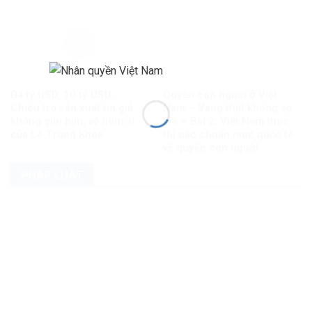
Ba tỷ USD, 10 tỷ USD…
Quyền con người ở Việt
Chiêu trò sản xuất tin giả
Nam – Vàng thật không sợ
không giới hạn, vô liêm sỉ
lửa – Bài 2: Việt Nam thực
của Lê Trung Khoa
thi các chuẩn mực quốc tế
về quyền con người
PHÁP LUẬT