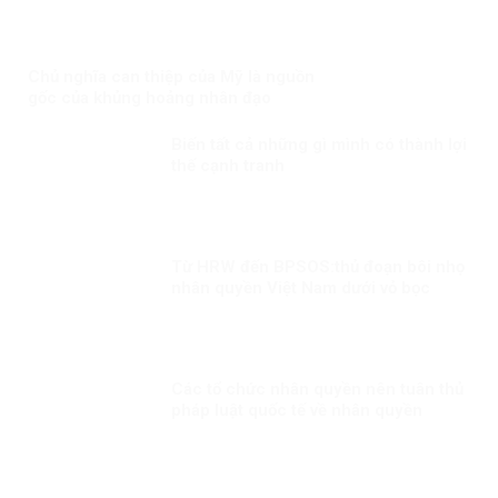
Chủ nghĩa can thiệp của Mỹ là nguồn
gốc của khủng hoảng nhân đạo
Biến tất cả những gì mình có thành lợi
thế cạnh tranh
Từ HRW đến BPSOS:thủ đoạn bôi nhọ
nhân quyền Việt Nam dưới vỏ bọc
khách quan
Các tổ chức nhân quyền nên tuân thủ
pháp luật quốc tế về nhân quyền