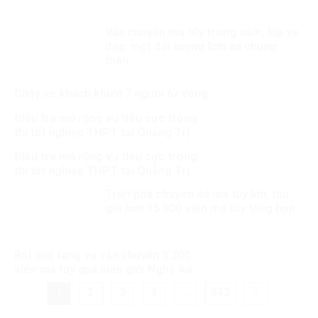
Vận chuyển ma túy trong săm, lốp xe
đạp, một đối tượng lĩnh án chung
thân
Cháy xe khách khiến 7 người tử vong​
Điều tra mở rộng vụ tiêu cực trong
thi tốt nghiệp THPT tại Quảng Trị
Điều tra mở rộng vụ tiêu cực trong
thi tốt nghiệp THPT tại Quảng Trị
Triệt phá chuyên án ma túy lớn, thu
giữ hơn 15.000 viên ma túy tổng hợp
Bắt quả tang vụ vận chuyển 3.200
viên ma túy qua biên giới Nghệ An
1
2
3
4
…
542