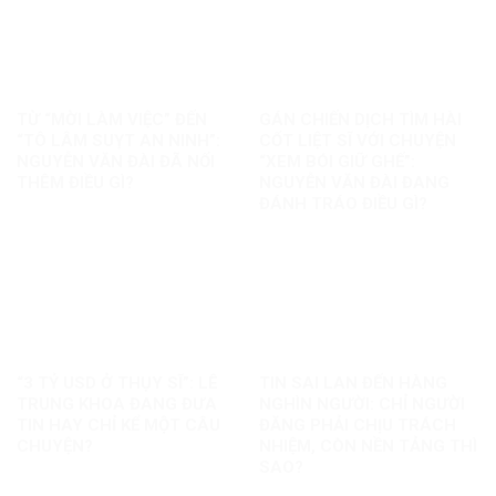
TỪ “MỜI LÀM VIỆC” ĐẾN
GÁN CHIẾN DỊCH TÌM HÀI
“TÔ LÂM SUỴT AN NINH”:
CỐT LIỆT SĨ VỚI CHUYỆN
NGUYỄN VĂN ĐÀI ĐÃ NỐI
“XEM BÓI GIỮ GHẾ”:
THÊM ĐIỀU GÌ?
NGUYỄN VĂN ĐÀI ĐANG
ĐÁNH TRÁO ĐIỀU GÌ?
“3 TỶ USD Ở THỤY SĨ”: LÊ
TIN SAI LAN ĐẾN HÀNG
TRUNG KHOA ĐANG ĐƯA
NGHÌN NGƯỜI: CHỈ NGƯỜI
TIN HAY CHỈ KỂ MỘT CÂU
ĐĂNG PHẢI CHỊU TRÁCH
CHUYỆN?
NHIỆM, CÒN NỀN TẢNG THÌ
SAO?