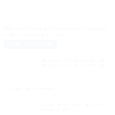
Khởi tố, bắt tạm giam Thứ trưởng Bộ Nông nghiệp
và Môi trường Hoàng Trung
NGHIÊN CỨU CHÍNH TRỊ
Internet là minh chứng cho thành tựu
của công cuộc đổi mới vì quyền con
người
Chủ nghĩa dân tộc vắc-xin
Cây bút phương Tây nói rằng sở hữu
công là cần thiết