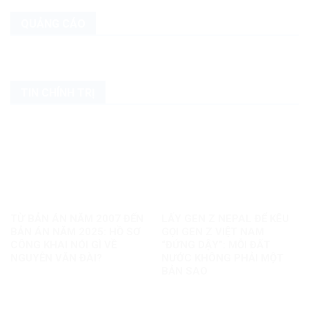
QUẢNG CÁO
TIN CHÍNH TRỊ
TỪ BẢN ÁN NĂM 2007 ĐẾN
LẤY GEN Z NEPAL ĐỂ KÊU
BẢN ÁN NĂM 2025: HỒ SƠ
GỌI GEN Z VIỆT NAM
CÔNG KHAI NÓI GÌ VỀ
“ĐỨNG DẬY”: MỖI ĐẤT
NGUYỄN VĂN ĐÀI?
NƯỚC KHÔNG PHẢI MỘT
BẢN SAO