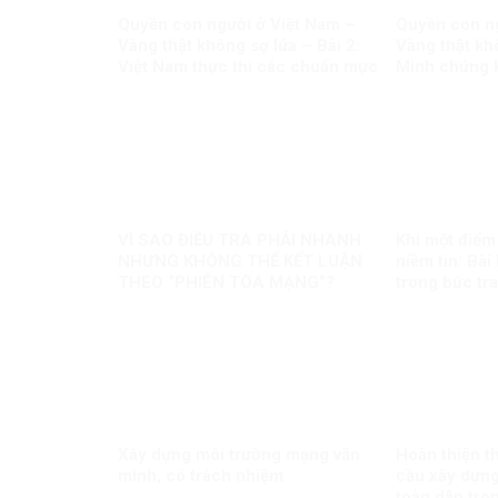
Quyền con người ở Việt Nam –
Quyền con ng
Vàng thật không sợ lửa – Bài 2:
Vàng thật khô
Việt Nam thực thi các chuẩn mực
Minh chứng 
quốc tế về quyền con người
mọi luận điệu 
VÌ SAO ĐIỀU TRA PHẢI NHANH
Khi một điểm
NHƯNG KHÔNG THỂ KẾT LUẬN
niềm tin: Bà
THEO “PHIÊN TÒA MẠNG”?
trong bức tr
chính học th
Xây dựng môi trường mạng văn
Hoàn thiện t
minh, có trách nhiệm
cầu xây dựn
toàn dân tro