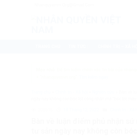
Skip
Nhanquyenvn.org@gmail.com
to
content
TRANG CHỦ
TIN TỨC
CHÍNH TRỊ – XÃ HỘ
Mẹo nhỏ:
Để tìm kiếm chính xác tin bài của nhanq
+ "nhanquyenvn.org".
Tìm kiếm ngay
Trang chủ
»
Chính trị - Xã hội
»
Nghiên cứu
»
Bàn về l
ngày nay không còn bóc lột công nhân mà “bóc lột máy
200616
18 Tháng 12, 2022
Chính trị - Xã 
Bàn về luận điểm phủ nhận sứ 
tư sản ngày nay không còn bóc