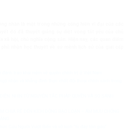
ông nhân là một trong những cống hiến vĩ đại của các
uyết đó đã thuyết giảng sự diệt vong tất yếu của chủ
ĩa xã hội, chủ nghĩa cộng sản. Hiện nay, các quan điểm
g phủ nhận học thuyết về sứ mệnh lịch sử của giai cấp
ự đánh tráo khái niệm về quyền chính trị ở Việt Nam
ngộ nhận và khẳng định thực chất đối thoại chính sách trong
 DIỆN: NHÌN TỪ NGUYÊN TẮC PHÁP QUYỀN VÀ SO SÁNH
ẦM CHIA RẼ ĐẾN KÍCH ĐỘNG BẠO LOẠN – ÂM MƯU CHỐNG
ĐẢNG
hức Cứu Người Vượt Biển và vở kịch “tù đày tôn giáo”