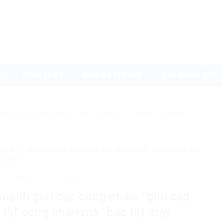
I
PHÁP LUẬT
NHÌN RA THẾ GIỚI
CÁC NHÓM QUYỀ
uyenvn.org, hãy search trên Google với cú pháp: "Từ khóa"
uận điểm phủ nhận sứ mệnh giai cấp công nhân: “giai cấp tư sản
 móc”?!
hội
Nghiên cứu
Tiêu điểm
mệnh giai cấp công nhân: “giai cấp
 lột công nhân mà “bóc lột máy