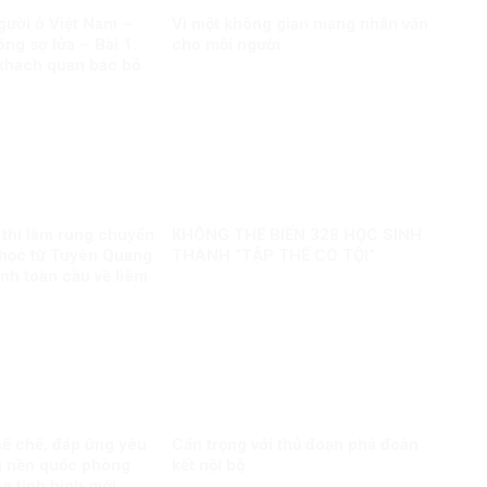
ười ở Việt Nam –
Vì một không gian mạng nhân văn
ng sợ lửa – Bài 1:
cho mỗi người
khách quan bác bỏ
sai trái
 thi làm rung chuyển
KHÔNG THỂ BIẾN 328 HỌC SINH
i học từ Tuyên Quang
THÀNH “TẬP THỂ CÓ TỘI”
anh toàn cầu về liêm
uật
hể chế, đáp ứng yêu
Cẩn trọng với thủ đoạn phá đoàn
g nền quốc phòng
kết nội bộ
ng tình hình mới