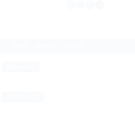
N
MEDIA
BẠN ĐỌC
GIẢI TRÍ
QUẢNG CÁO
TIN CHÍNH TRỊ