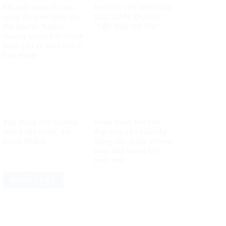
Khi một điểm thi làm
KHÔNG THỂ BIẾN 328
rung chuyển niềm tin:
HỌC SINH THÀNH
Bài học từ Tuyên
“TẬP THỂ CÓ TỘI”
Quang trong bức tranh
toàn cầu về liêm chính
học thuật
Xây dựng môi trường
Hoàn thiện thể chế,
mạng văn minh, có
đáp ứng yêu cầu xây
trách nhiệm
dựng nền quốc phòng
toàn dân trong tình
hình mới
PHÁP LUẬT