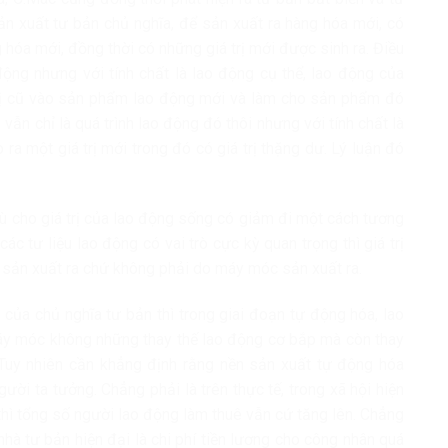
sản xuất tư bản chủ nghĩa, để sản xuất ra hàng hóa mới, có
hóa mới, đồng thời có những giá trị mới được sinh ra. Điều
 động nhưng với tính chất là lao động cụ thể, lao động của
rị cũ vào sản phẩm lao động mới và làm cho sản phẩm đó
 vẫn chỉ là quá trình lao động đó thôi nhưng với tính chất là
ra một giá trị mới trong đó có giá trị thặng dư. Lý luận đó
ù cho giá trị của lao động sống có giảm đi một cách tương
c tư liệu lao động có vai trò cực kỳ quan trọng thì giá trị
 sản xuất ra chứ không phải do máy móc sản xuất ra.
 của chủ nghĩa tư bản thì trong giai đoạn tự động hóa, lao
y móc không những thay thế lao động cơ bắp mà còn thay
 Tuy nhiên cần khẳng định rằng nền sản xuất tự động hóa
ời ta tưởng. Chẳng phải là trên thực tế, trong xã hội hiện
 thì tổng số người lao động làm thuê vẫn cứ tăng lên. Chẳng
nhà tư bản hiện đại là chi phí tiền lương cho công nhân quá