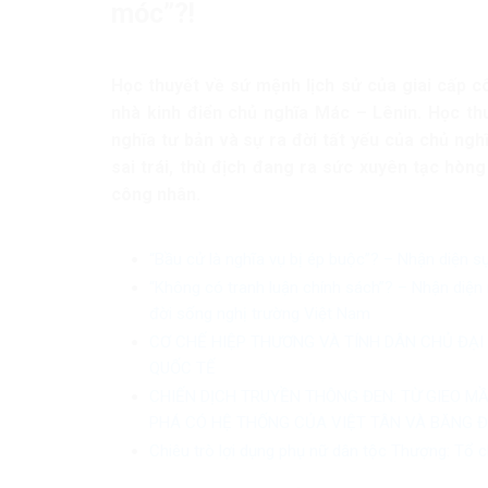
móc”?!
Học thuyết về sứ mệnh lịch sử của giai cấp c
nhà kinh điển chủ nghĩa Mác – Lênin. Học th
nghĩa tư bản và sự ra đời tất yếu của chủ ngh
sai trái, thù địch đang ra sức xuyên tạc hòn
công nhân.
“Bầu cử là nghĩa vụ bị ép buộc”? – Nhận diện s
“Không có tranh luận chính sách”? – Nhận diện 
đời sống nghị trường Việt Nam
CƠ CHẾ HIỆP THƯƠNG VÀ TÍNH DÂN CHỦ ĐẠI
QUỐC TẾ
CHIẾN DỊCH TRUYỀN THÔNG ĐEN: TỪ GIEO M
PHÁ CÓ HỆ THỐNG CỦA VIỆT TÂN VÀ BĂNG 
Chiêu trò lợi dụng phụ nữ dân tộc Thượng: Tổ c