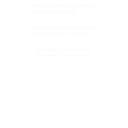
Những người thi đua là những
người yêu nước nhất
Khi báo chí bị biến thành công
cụ tuyên truyền – bài học từ
cuộc chiến Syria
Việt Nam đủ tự tin ứng cử và
hoàn thành tốt vai trò thành
viên Hội đồng nhân quyền LHQ
Kỳ 2: Năng lực làm cầu nối giữa
ASEAN và thế giới