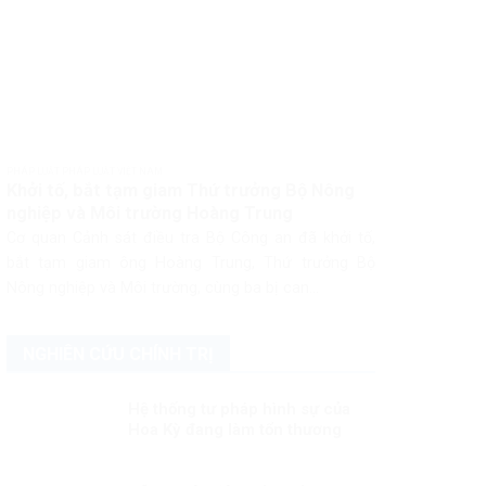
PHÁP LUẬT PHÁP LUẬT VIỆT NAM
Khởi tố, bắt tạm giam Thứ trưởng Bộ Nông
nghiệp và Môi trường Hoàng Trung
Cơ quan Cảnh sát điều tra Bộ Công an đã khởi tố,
bắt tạm giam ông Hoàng Trung, Thứ trưởng Bộ
Nông nghiệp và Môi trường, cùng ba bị can...
NGHIÊN CỨU CHÍNH TRỊ
Hệ thống tư pháp hình sự của
Hoa Kỳ đang làm tổn thương
người bản địa!