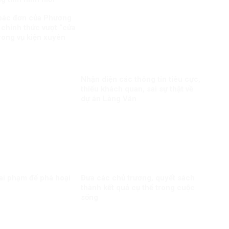
bác đơn của Phương
 chính thức vượt “cửa
trong vụ kiện xuyên
Nhận diện các thông tin tiêu cực,
thiếu khách quan, sai sự thật về
dự án Làng Vân
ai phạm để phá hoại
Đưa các chủ trương, quyết sách
thành kết quả cụ thể trong cuộc
sống