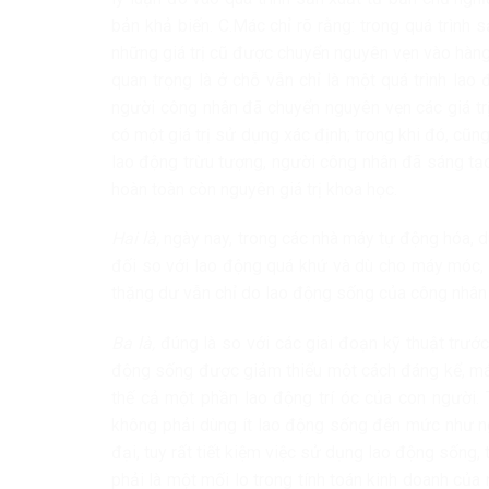
bản khả biến. C.Mác chỉ rõ rằng: trong quá trình 
những giá trị cũ được chuyển nguyên vẹn vào hàng 
quan trọng là ở chỗ vẫn chỉ là một quá trình lao
người công nhân đã chuyển nguyên vẹn các giá t
có một giá trị sử dụng xác định; trong khi đó, cũng
lao động trừu tượng, người công nhân đã sáng tạo 
hoàn toàn còn nguyên giá trị khoa học.
Hai là,
ngày nay, trong các nhà máy tự động hóa, d
đối so với lao động quá khứ và dù cho máy móc, cá
thặng dư vẫn chỉ do lao động sống của công nhân
Ba là,
đúng là so với các giai đoạn kỹ thuật trước
động sống được giảm thiểu một cách đáng kể, má
thế cả một phần lao động trí óc của con người.
không phải dùng ít lao động sống đến mức như ngư
đại, tuy rất tiết kiệm việc sử dụng lao động sống,
phải là một mối lo trong tính toán kinh doanh của 