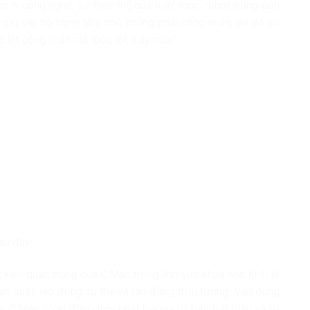
c – công nghệ, sự thay thế của máy móc, robot trong sản
giữ vai trò trung tâm chứ không phải công nhân, do đó có
c lột công nhân mà “bóc lột máy móc”.
au đây:
 kiến quan trọng của C.Mác trong lĩnh vực khoa học kinh tế
 sản xuất: lao động cụ thể và lao động trừu tượng. Vận dụng
a, C.Mác cũng đồng thời phát hiện ra tư bản bất biến và tư