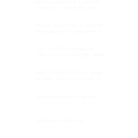
Nỗ lực bảo đảm tốt quyền con
người Kỳ 2: Thành viên tích
cực, có trách nhiệm trong cộng
đồng quốc tế
Không còn dễ chia rẽ người dân
tộc thiểu số ở Tây Nguyên Kỳ 1:
Âm mưu thành lập cái gọi là
“Nhà nước Đêga”
CƠ CHẾ HIỆP THƯƠNG VÀ
TÍNH DÂN CHỦ ĐẠI DIỆN: NHÌN
TỪ NGUYÊN TẮC PHÁP QUYỀN
VÀ SO SÁNH QUỐC TẾ
BẢO VỆ NGƯỜI TỐ CÁO THAM
NHŨNG: CẦN CƠ SỞ PHÁP LÝ
ĐỦ MẠNH. Kỳ 1: HÀNH LANG
PHÁP LÝ ĐỂ BẢO VỆ NGƯỜI TỐ
CÁO
Khi chuẩn nghèo cũ lạc hậu!
Nhân quyền và độc lập