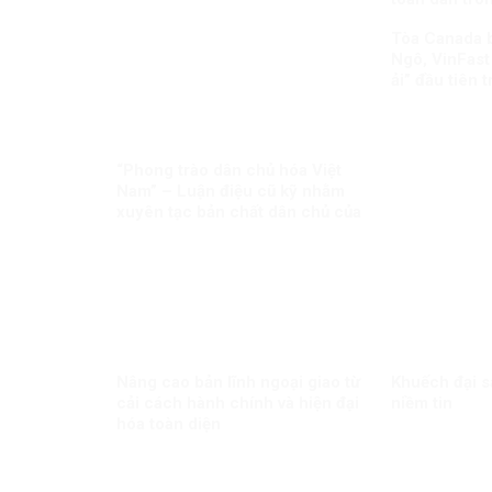
Tòa Canada 
Ngô, VinFast
ải” đầu tiên 
biên giới
“Phong trào dân chủ hóa Việt
Nam” – Luận điệu cũ kỹ nhằm
xuyên tạc bản chất dân chủ của
Đảng
Nâng cao bản lĩnh ngoại giao từ
Khuếch đại s
cải cách hành chính và hiện đại
niềm tin
hóa toàn diện