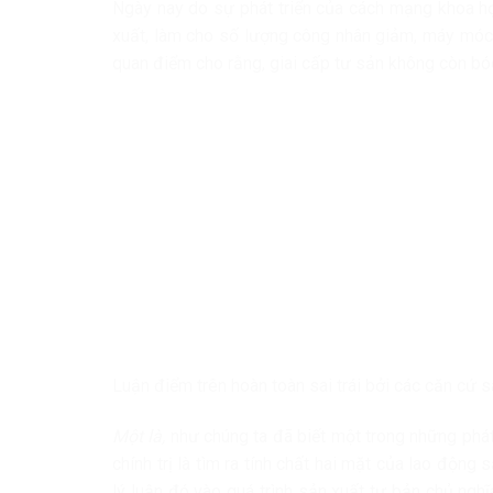
Ngày nay do sự phát triển của cách mạng khoa họ
xuất, làm cho số lượng công nhân giảm, máy móc 
quan điểm cho rằng, giai cấp tư sản không còn bó
Luận điểm trên hoàn toàn sai trái bởi các căn cứ s
Một là,
như chúng ta đã biết một trong những phát
chính trị là tìm ra tính chất hai mặt của lao động
lý luận đó vào quá trình sản xuất tư bản chủ nghĩ