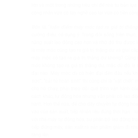
lớn và một trong những tiêu chí để nhà tư bản lựa
công nhân vừa có tay nghề cao lại vừa có tiền côn
Bốn là,
“
luận điểm máy móc tạo ra giá trị thặng
cường điệu, có dụng ý. Trong đời sống hiện thực,
năng suất lao động cao hơn và nhờ đó thu được l
là máy móc cũng tạo ra giá trị thặng dư và giai c
máy móc có tạo ra giá trị thặng dư không? Cũng 
móc không tạo ra giá trị thặng dư, mặc dù đó là 
đại nào. Máy móc dù có hiện đại đến đâu nếu khô
sức”, “cải tử hoàn sinh” thì cũng chỉ là “vật chế
cho nó chạy, phải theo dõi quá trình vận hành c
cách khác, tự động hóa nhưng vẫn phải có lao độ
hành. Hơn thế nữa, để cho dây chuyền tự động hoạ
vào của sản xuất, tiếp nhiên liệu đúng thời hạn… lo
với nhà máy tự động hóa, sự phân bổ lao động tr
tiếp đứng máy, sản xuất ra sản phẩm giảm đi như
tăng lên.