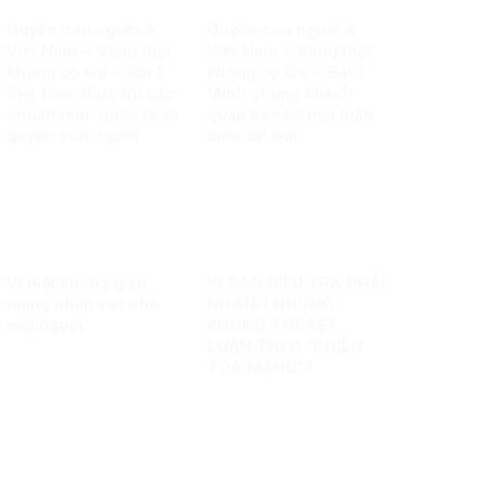
Quyền con người ở
Quyền con người ở
Việt Nam – Vàng thật
Việt Nam – Vàng thật
không sợ lửa – Bài 2:
không sợ lửa – Bài 1:
Việt Nam thực thi các
Minh chứng khách
chuẩn mực quốc tế về
quan bác bỏ mọi luận
quyền con người
điệu sai trái
Vì một không gian
VÌ SAO ĐIỀU TRA PHẢI
mạng nhân văn cho
NHANH NHƯNG
mỗi người
KHÔNG THỂ KẾT
LUẬN THEO “PHIÊN
TÒA MẠNG”?