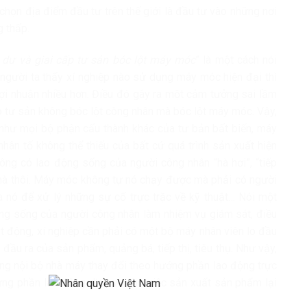
 chọn địa điểm đầu tư trên thế giới là đầu tư vào những nơi
g thấp.
 dư và giai cấp tư sản bóc lột máy móc
” là một cách nói
 người ta thấy xí nghiệp nào sử dụng máy móc hiện đại thì
ợi nhuận nhiều hơn. Điều đó gây ra một cảm tưởng sai lầm
ấp tư sản không bóc lột công nhân mà bóc lột máy móc. Vậy,
như mọi bộ phận cấu thành khác của tư bản bất biến, máy
nhân tố không thể thiếu của bất cứ quá trình sản xuất hiện
ng có lao động sống của người công nhân “hà hơi”, “tiếp
t” mà thôi. Máy móc không tự nó chạy được mà phải có người
ủa nó để xử lý những sự cố trực trặc về kỹ thuật… Nói một
ng sống của người công nhân làm nhiệm vụ giám sát, điều
t động, xí nghiệp cần phải có một bộ máy nhân viên lo đầu
 đầu ra của sản phẩm, quảng bá, tiếp thị, tiêu thụ. Như vậy,
ong nội bộ nhà máy thay đổi theo hướng phần lao động trực
ng phần lao động dịch vụ cho việc sản xuất sản phẩm lại