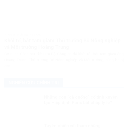
PHÁP LUẬT PHÁP LUẬT VIỆT NAM
Khởi tố, bắt tạm giam Thứ trưởng Bộ Nông nghiệp
và Môi trường Hoàng Trung
Cơ quan Cảnh sát điều tra Bộ Công an đã khởi tố, bắt tạm giam ông
Hoàng Trung, Thứ trưởng Bộ Nông nghiệp và Môi trường, cùng ba bị
can...
NGHIÊN CỨU CHÍNH TRỊ
Những con “cà cuống” cố tình xuyên
tạc Hiệp định Paris bất chấp lý lẽ?
Tuyên chiến với tham nhũng