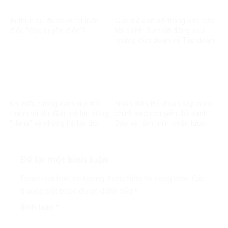
Ai thực sự được lợi từ luận
Giải mã con số trong báo cáo
điệu “độc quyền điện”?
tài chính: Sự thật đằng sau
những đồn đoán về Tập đoàn
Điện lực Việt Nam
Khi biểu tượng cảm xúc trở
Nhận diện thủ đoạn bóp méo
thành vũ khí: Giải mã làn sóng
chính sách chuyển đổi xanh:
“Haha” và những hệ lụy đối
Bảo vệ tầm nhìn chiến lược
với môi trường thông tin số
của đất nước
Để lại một bình luận
Email của bạn sẽ không được hiển thị công khai.
Các
trường bắt buộc được đánh dấu
*
Bình luận
*