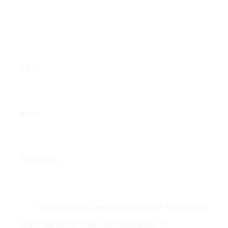
Tên
*
Email
*
Trang web
Lưu tên của tôi, email, và trang web trong trình
duyệt này cho lần bình luận kế tiếp của tôi.