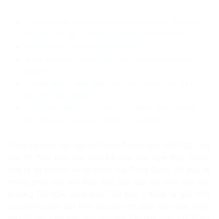
Chuyên gia An ninh mạng: nhận diện động cơ, thủ đoạn
tạo virus “tin giả” của thế lực chống phá đất nước!
Nước Mỹ có “tự do Internet” không?
Ân xá quốc tế có xứng đáng là tổ chức bảo vệ nhân
quyền?
Ca ngợi chế độ Ngô Đình Diệm là xúc phạm các giá trị
dân chủ, nhân quyền
“Bầu cử là nghĩa vụ bị ép buộc”? – Nhận diện sự đánh
tráo khái niệm về quyền chính trị ở Việt Nam
Trong bài bình luận trên tờ Global Times ngày 6/5/2021 với
tiêu đề “Một năm sau, một bài báo của New York Times
đưa ra lời khuyên về hệ thống của Trung Quốc” đã đưa ra
những phân tích cho thấy sức hấp dẫn mô hình dân chủ
phương Tây ngày càng giảm. Bài báo – đứng từ góc nhìn
của chính quyền Bắc Kinh để phân tích, phản biện quan điểm
ủng hộ mô hình dân chủ phương Tây của giáo sư Trung