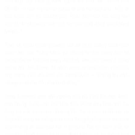
trên Đại Tây Dương năm ngoái có tiêu đề, “Thảm họa
COVID-19 của Mỹ là một bước lùi cho nền dân chủ.” Một tờ
báo khác trên tờ Washington Post năm nay nói rằng đại
dịch là “triệu chứng của một nền dân chủ đang gặp khủng
hoảng…”
Thực tế, nhiều người phương Tây đã miễn cưỡng thừa nhận
thành tựu của Trung Quốc và những lợi thế mang tính hệ
thống của nó thể hiện trong đại dịch. Vào cuối tháng 3, Tổng
thống Mỹ Joe Biden đã nhấn mạnh những thách thức của
ông trong việc đối phó với Trung Quốc – “Chúng tôi phải
chứng minh nền dân chủ hoạt động.”
Song Luzheng, một nhà nghiên cứu tại Viện Đại học Phúc
Đán Trung Quốc, nói với Thời báo Hoàn cầu hôm thứ Tư
rằng sự sốt sắng của phương Tây trong việc kích hoạt sự
thay đổi trong hệ thống của họ ở Trung Quốc phản ánh cảm
giác không an toàn của họ, vì phương Tây chỉ cảm thấy an
toàn khi Trung Quốc áp dụng điều tương tự. hệ thống như