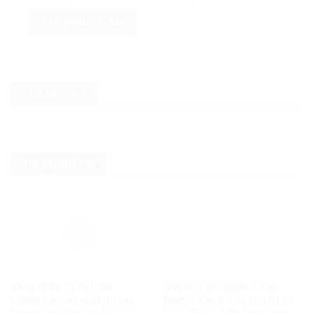
QUẢNG CÁO
TIN CHÍNH TRỊ
Ba tỷ USD, 10 tỷ USD…
Quyền con người ở Việt
Chiêu trò sản xuất tin giả
Nam – Vàng thật không sợ
không giới hạn, vô liêm sỉ
lửa – Bài 2: Việt Nam thực