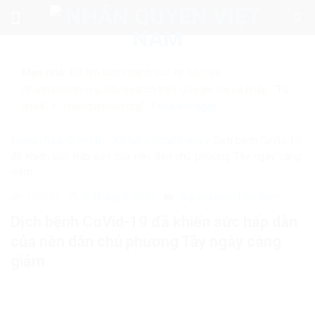
Skip
to
content
Mẹo nhỏ:
Để tìm kiếm chính xác tin bài của
nhanquyenvn.org, hãy search trên Google với cú pháp: "Từ
khóa" + "nhanquyenvn.org".
Tìm kiếm ngay
Trang chủ
»
Chính trị - Xã hội
»
Nghiên cứu
»
Dịch bệnh CoVid-19
đã khiến sức hấp dẫn của nền dân chủ phương Tây ngày càng
giảm
120022
6 Tháng 5, 2021
Nghiên cứu
Tiêu điểm
Dịch bệnh CoVid-19 đã khiến sức hấp dẫn
của nền dân chủ phương Tây ngày càng
giảm