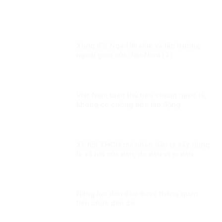
Xung đột Nga-Ukraine và lập trường
ngoại giao của Việt Nam (2)
Việt Nam tuân thủ tiêu chuẩn quốc tế,
không có cưỡng bức lao động
Xã hội XHCN mà nhân dân ta xây dựng
là xã hội của dân, do dân và vì dân
Năng lực đến đâu được thăng quan
tiến chức đến đó