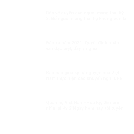
Bảo vệ quyền của người mang thai Kỳ
3: Để người mang thai hộ không còn là
người yếu thế
Đặc xá năm 2021: Quyết định nhân
văn đặc biệt, đầy ý nghĩa
Báo cáo giữa kỳ tự nguyện của Việt
Nam thực hiện các khuyến nghị UPR
chu kỳ III Kỳ 2: “Việt Nam sẽ thành
công trong việc gắn kết sứ mệnh bảo
đảm quyền con người với nỗ lực
phòng chống COVID-19”
Quan hệ Việt Nam–Hoa Kỳ, 25 năm
nhìn lại Kỳ 2″Ngày hôm nay, tôi tuyên
bố bình thường hóa quan hệ ngoại
giao với Việt Nam”