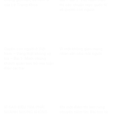
của Lê Trung Khoa
thi các chuẩn mực quốc tế
về quyền con người
Quyền con người ở Việt
Vì một không gian mạng
Nam – Vàng thật không sợ
nhân văn cho mỗi người
lửa – Bài 1: Minh chứng
khách quan bác bỏ mọi luận
điệu sai trái
VÌ SAO ĐIỀU TRA PHẢI
Khi một điểm thi làm rung
NHANH NHƯNG KHÔNG
chuyển niềm tin: Bài học từ