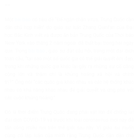
==
Một
bài báo
có tiêu đề “Để ngăn chặn virus, Trung Quốc cần
dân chủ hợp hiến” do giáo sư luật Zhang Qianfan của Đại
học Bắc Kinh viết và được ấn bản Trung Quốc của Thời báo
New York vào tháng 2 năm ngoái đã thất bại trong hai ngày
qua. Trong
bài báo
, giáo sư đặt câu hỏi, trong một đại dịch
toàn cầu, “tại sao một số quốc gia có thể giải quyết êm đẹp,
trong khi những quốc gia khác lại gây ra những sự cố công
cộng lớn và thậm chí là khủng hoảng xã hội và chính
trị?” Ông nói “các quốc gia khác nhau và các hệ thống khác
nhau có khả năng khác nhau để giải quyết và ứng phó với
các cuộc khủng hoảng.”
Đó là thời điểm Trung Quốc đang phải vật lộn để chống lại
đại dịch COVID-19 và trước khi loại coronavirus mới này đã
tấn công nhiều nơi trên thế giới sau này. Vị giáo sư muốn
củng cố lập luận của mình rằng Trung Quốc cần dân chủ