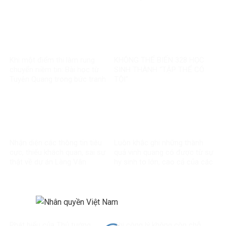
MẠNG”?
Khi một điểm thi làm rung
KHÔNG THỂ BIẾN 328 HỌC
chuyển niềm tin: Bài học từ
SINH THÀNH “TẬP THỂ CÓ
Tuyên Quang trong bức tranh
TỘI”
toàn cầu về liêm chính học
thuật
Nhận diện các thông tin tiêu
Luôn khắc ghi những thành
cực, thiếu khách quan, sai sự
quả vinh quang có được từ sự
thật về dự án Làng Vân
hy sinh to lớn, cao cả của các
thế hệ đi trước
Phát biểu của Thủ tướng
Khi công lý không còn chỗ