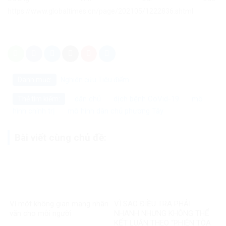
https://www.globaltimes.cn/page/202105/1222836.shtml
Danh mục:
Nghiên cứu
Tiêu điểm
dân chủ
dịch bệnh CoVid-19
mô
Thẻ tìm kiếm:
hình chính trị
mô hình dân chủ phương Tây
Bài viết cùng chủ đề:
Vì một không gian mạng nhân
VÌ SAO ĐIỀU TRA PHẢI
văn cho mỗi người
NHANH NHƯNG KHÔNG THỂ
KẾT LUẬN THEO “PHIÊN TÒA