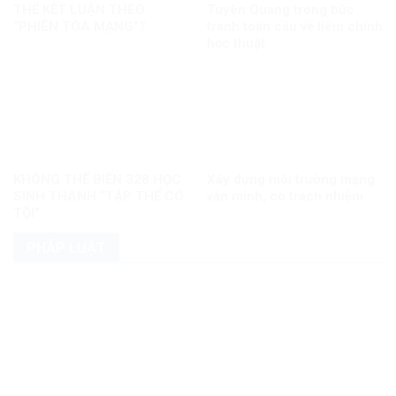
THỂ KẾT LUẬN THEO
Tuyên Quang trong bức
“PHIÊN TÒA MẠNG”?
tranh toàn cầu về liêm chính
học thuật
KHÔNG THỂ BIẾN 328 HỌC
Xây dựng môi trường mạng
SINH THÀNH “TẬP THỂ CÓ
văn minh, có trách nhiệm
TỘI”
PHÁP LUẬT