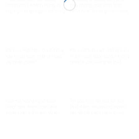
Chính phủ Lê Minh Hưng tại
cho những màn kịch “nạn
Hội nghị tri ân người có công
nhân hóa”: Ranh giới mà Huệ
với cách mạng toàn quốc
Như đã vượt qua
năm 2026
Bài học Huệ Như: Danh tiếng
Khi một “hạt sạn” nhỏ bị biến
xây nhiều năm, mất chỉ sau
thành “cơn bão” truyền thông:
vài phán quyết!
Nhìn lại các luồng tin thất
thiệt về chính sách thuế
Giải mã “công nghệ thao
Từ góc nhìn dữ liệu số: Sự
túng” qua video ngắn: Khi
thật đằng sau những xuyên
thuật toán trở thành vũ khí
tạc về cải cách hành chính
trong chiến tranh nhận thức