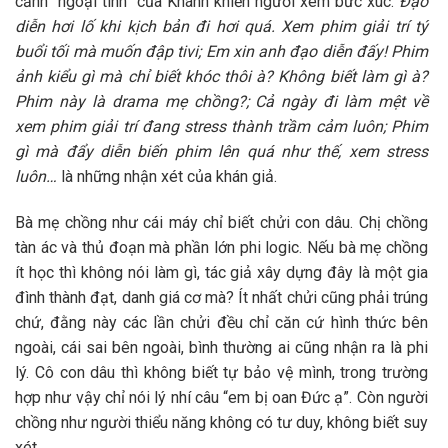
cảnh “ngoại tình” của Khánh khiến người xem bức xúc.
Đạo
diễn hơi lố khi kịch bản đi hơi quá. Xem phim giải trí tý
buổi tối mà muốn đập tivi; Em xin anh đạo diễn đấy! Phim
ảnh kiểu gì mà chỉ biết khóc thôi à? Không biết làm gì à?
Phim này là drama mẹ chồng?; Cả ngày đi làm mệt về
xem phim giải trí đang stress thành trầm cảm luôn; Phim
gì mà đẩy diễn biến phim lên quá như thế, xem stress
luôn…
là những nhận xét của khán giả.
Bà mẹ chồng như cái máy chỉ biết chửi con dâu. Chị chồng
tàn ác và thủ đoạn mà phần lớn phi logic. Nếu bà mẹ chồng
ít học thì không nói làm gì, tác giả xây dựng đây là một gia
đình thành đạt, danh giá cơ mà? Ít nhất chửi cũng phải trúng
chứ, đằng này các lần chửi đều chỉ căn cứ hình thức bên
ngoài, cái sai bên ngoài, bình thường ai cũng nhận ra là phi
lý. Cô con dâu thì không biết tự bảo vệ mình, trong trường
hợp như vậy chỉ nói lý nhí câu “em bị oan Đức ạ”. Còn người
chồng như người thiểu năng không có tư duy, không biết suy
xét…