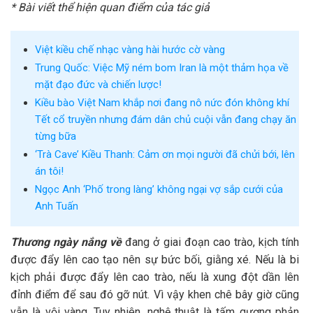
* Bài viết thể hiện quan điểm của tác giả
Việt kiều chế nhạc vàng hài hước cờ vàng
Trung Quốc: Việc Mỹ ném bom Iran là một thảm họa về
mặt đạo đức và chiến lược!
Kiều bào Việt Nam khắp nơi đang nô nức đón không khí
Tết cổ truyền nhưng đám dân chủ cuội vẫn đang chạy ăn
từng bữa
‘Trà Cave’ Kiều Thanh: Cảm ơn mọi người đã chửi bới, lên
án tôi!
Ngọc Anh ‘Phố trong làng’ không ngại vợ sắp cưới của
Anh Tuấn
Thương ngày nắng về
đang ở giai đoạn cao trào, kịch tính
được đẩy lên cao tạo nên sự bức bối, giằng xé. Nếu là bi
kịch phải được đẩy lên cao trào, nếu là xung đột dần lên
đỉnh điểm để sau đó gỡ nút. Vì vậy khen chê bây giờ cũng
vẫn là vội vàng. Tuy nhiên, nghệ thuật là tấm gương phản