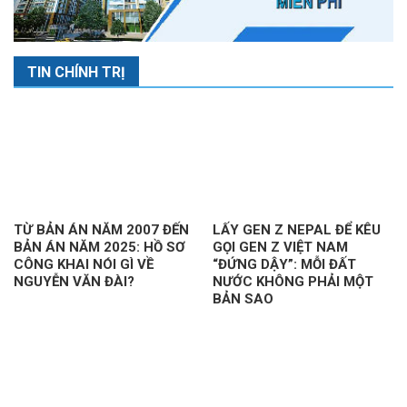
TIN CHÍNH TRỊ
TỪ BẢN ÁN NĂM 2007 ĐẾN
LẤY GEN Z NEPAL ĐỂ KÊU
BẢN ÁN NĂM 2025: HỒ SƠ
GỌI GEN Z VIỆT NAM
CÔNG KHAI NÓI GÌ VỀ
“ĐỨNG DẬY”: MỖI ĐẤT
NGUYỄN VĂN ĐÀI?
NƯỚC KHÔNG PHẢI MỘT
BẢN SAO