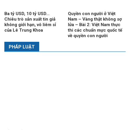
Ba tỷ USD, 10 tỷ USD…
Quyền con người ở Việt
Chiêu trò sản xuất tin giả
Nam – Vàng thật không sợ
không giới hạn, vô liêm sỉ
lửa – Bài 2: Việt Nam thực
của Lê Trung Khoa
thi các chuẩn mực quốc tế
về quyền con người
PHÁP LUẬT