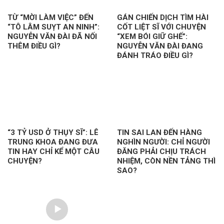
TỪ “MỜI LÀM VIỆC” ĐẾN
GÁN CHIẾN DỊCH TÌM HÀI
“TÔ LÂM SUỴT AN NINH”:
CỐT LIỆT SĨ VỚI CHUYỆN
NGUYỄN VĂN ĐÀI ĐÃ NỐI
“XEM BÓI GIỮ GHẾ”:
THÊM ĐIỀU GÌ?
NGUYỄN VĂN ĐÀI ĐANG
ĐÁNH TRÁO ĐIỀU GÌ?
“3 TỶ USD Ở THỤY SĨ”: LÊ
TIN SAI LAN ĐẾN HÀNG
TRUNG KHOA ĐANG ĐƯA
NGHÌN NGƯỜI: CHỈ NGƯỜI
TIN HAY CHỈ KỂ MỘT CÂU
ĐĂNG PHẢI CHỊU TRÁCH
CHUYỆN?
NHIỆM, CÒN NỀN TẢNG THÌ
SAO?