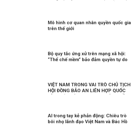
làm tương xứng với năng lực của họ
Mô hình cơ quan nhân quyền quốc gia
trên thế giới
Bộ quy tắc ứng xử trên mạng xã hội:
“Thể chế mềm” bảo đảm quyền tự do
cá nhân phù hợp chuẩn mực quốc tế
VIỆT NAM TRONG VAI TRÒ CHỦ TỊCH
HỘI ĐỒNG BẢO AN LIÊN HỢP QUỐC
KỲ 1: HÒA BÌNH, AN NINH VÀ QUYỀN
CON NGƯỜI
AI trong tay kẻ phản động: Chiêu trò
bôi nhọ lãnh đạo Việt Nam và Bác Hồ