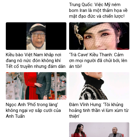
Trung Quốc: Việc Mỹ ném
bom Iran là một thảm họa về
mặt đạo đức và chiến lược!
Kiều bào Việt Nam khắp nơi
‘Trà Cave’ Kiều Thanh: Cảm
đang nô nức đón không khí
ơn mọi người đã chửi bới, lên
Tết cổ truyền nhưng đám dân
án tôi!
chủ cuội vẫn đang chạy ăn
từng bữa
Ngọc Anh ‘Phố trong làng’
Đàm Vĩnh Hưng: ‘Tôi khủng
không ngại vợ sắp cưới của
hoảng tinh thần vì lùm xùm từ
Anh Tuấn
thiện’