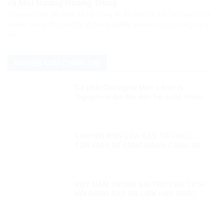
và Môi trường Hoàng Trung
Cơ quan Cảnh sát điều tra Bộ Công an đã khởi tố, bắt tạm giam ông
Hoàng Trung, Thứ trưởng Bộ Nông nghiệp và Môi trường, cùng ba bị
can...
NGHIÊN CỨU CHÍNH TRỊ
Có phải Chủ nghĩa Mác-Lênin là
“nguyên nhân dẫn đến hai cuộc chiến
tranh với Pháp và Mỹ”!?!
CHUYỂN BIẾN CỦA CÁC TỔ CHỨC
TÔN GIÁO ĐỂ ĐỒNG HÀNH CÙNG SỰ
PHÁT TRIỂN CỦA ĐẤT NƯỚC
VIỆT NAM TRONG VAI TRÒ CHỦ TỊCH
HỘI ĐỒNG BẢO AN LIÊN HỢP QUỐC
KỲ 1: HÒA BÌNH, AN NINH VÀ QUYỀN
CON NGƯỜI