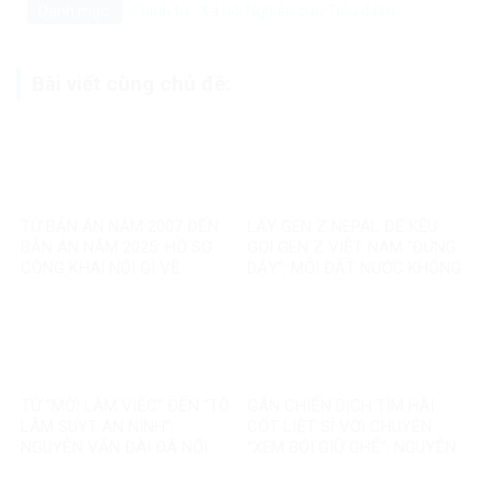
Danh mục:
Chính trị - Xã hội
Nghiên cứu
Tiêu điểm
Bài viết cùng chủ đề:
TỪ BẢN ÁN NĂM 2007 ĐẾN
LẤY GEN Z NEPAL ĐỂ KÊU
BẢN ÁN NĂM 2025: HỒ SƠ
GỌI GEN Z VIỆT NAM “ĐỨNG
CÔNG KHAI NÓI GÌ VỀ
DẬY”: MỖI ĐẤT NƯỚC KHÔNG
NGUYỄN VĂN ĐÀI?
PHẢI MỘT BẢN SAO
TỪ “MỜI LÀM VIỆC” ĐẾN “TÔ
GÁN CHIẾN DỊCH TÌM HÀI
LÂM SUỴT AN NINH”:
CỐT LIỆT SĨ VỚI CHUYỆN
NGUYỄN VĂN ĐÀI ĐÃ NỐI
“XEM BÓI GIỮ GHẾ”: NGUYỄN
THÊM ĐIỀU GÌ?
VĂN ĐÀI ĐANG ĐÁNH TRÁO
ĐIỀU GÌ?