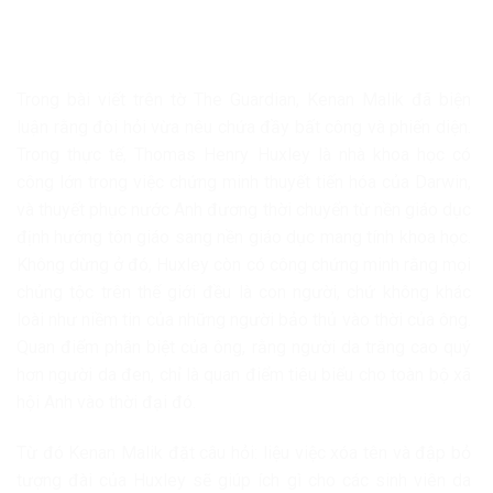
Trong bài viết trên tờ The Guardian, Kenan Malik đã biện
luận rằng đòi hỏi vừa nêu chứa đầy bất công và phiến diện.
Trong thực tế, Thomas Henry Huxley là nhà khoa học có
công lớn trong việc chứng minh thuyết tiến hóa của Darwin,
và thuyết phục nước Anh đương thời chuyển từ nền giáo dục
định hướng tôn giáo sang nền giáo dục mang tính khoa học.
Không dừng ở đó, Huxley còn có công chứng minh rằng mọi
chủng tộc trên thế giới đều là con người, chứ không khác
loài như niềm tin của những người bảo thủ vào thời của ông.
Quan điểm phân biệt của ông, rằng người da trắng cao quý
hơn người da đen, chỉ là quan điểm tiêu biểu cho toàn bộ xã
hội Anh vào thời đại đó.
Từ đó Kenan Malik đặt câu hỏi: liệu việc xóa tên và đập bỏ
tượng đài của Huxley sẽ giúp ích gì cho các sinh viên da