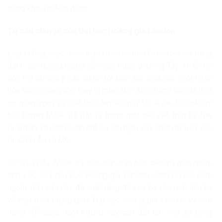
đồng khó đo đếm được.
Từ câu chuyện của Đại học Hoàng gia London
Liệu những cuộc tranh luận chính trị trên Facebook có đang
đánh lạc hướng người dân các nước phương Tây, khiến họ
dồn hết sự chú ý vào xung đột bản sắc giữa các nhóm văn
hóa hoặc chủng tộc, thay vì quan tâm đến những vấn đề thật
sự quan trọng và thiết thực hay không? Đó là câu hỏi mà cây
bút Kenan Malik đã đặt ra trong một bài viết trên tờ The
Guardian, khi ông quan sát sự lên ngôi của chính trị bản sắc
tại Châu Âu và Mỹ.
Để lấy ví dụ, Malik đã trích dẫn bản báo cáo mà một nhóm
làm việc của Đại học Hoàng gia London công bố hồi năm
ngoái. Báo cáo này đề xuất rằng để xóa bỏ các mối liên hệ
về mặt biểu tượng giữa Đại học Hoàng gia London và chủ
nghĩa đế quốc, ngôi trường này cần đổi tên một số công