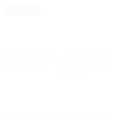
TIN CHÍNH TRỊ
TỪ BẢN ÁN NĂM 2007 ĐẾN
LẤY GEN Z NEPAL ĐỂ KÊU
BẢN ÁN NĂM 2025: HỒ SƠ
GỌI GEN Z VIỆT NAM
CÔNG KHAI NÓI GÌ VỀ
“ĐỨNG DẬY”: MỖI ĐẤT
NGUYỄN VĂN ĐÀI?
NƯỚC KHÔNG PHẢI MỘT
BẢN SAO
TỪ “MỜI LÀM VIỆC” ĐẾN
GÁN CHIẾN DỊCH TÌM HÀI