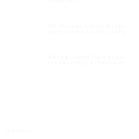
thể bóp méo
Việt Nam chúng ta đang ở đâu trên
bản đồ phát triển của thế giới và khu
vực?
Nhận giải Stefanus 2020 vì mưu đồ
hoạt động chống phá nhằm thay đổi
thể chế tại Việt Nam?
Nhân Quyền