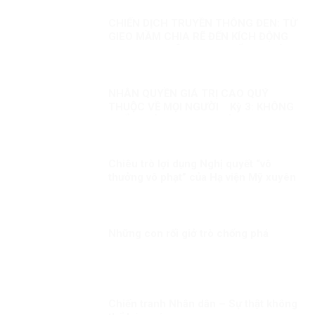
CHIẾN DỊCH TRUYỀN THÔNG ĐEN: TỪ
GIEO MẦM CHIA RẼ ĐẾN KÍCH ĐỘNG
BẠO LOẠN – ÂM MƯU CHỐNG PHÁ
CÓ HỆ THỐNG CỦA VIỆT TÂN VÀ
BĂNG ĐẢNG
NHÂN QUYỀN GIÁ TRỊ CAO QUÝ
THUỘC VỀ MỌI NGƯỜI Kỳ 3: KHÔNG
THỂ XUYÊN TẠC SỰ THẬT
Chiêu trò lợi dụng Nghị quyết “vô
thưởng vô phạt” của Hạ viện Mỹ xuyên
tạc, chống phá Đảng, chế độ ta
Những con rối giở trò chống phá
Chiến tranh Nhân dân – Sự thật không