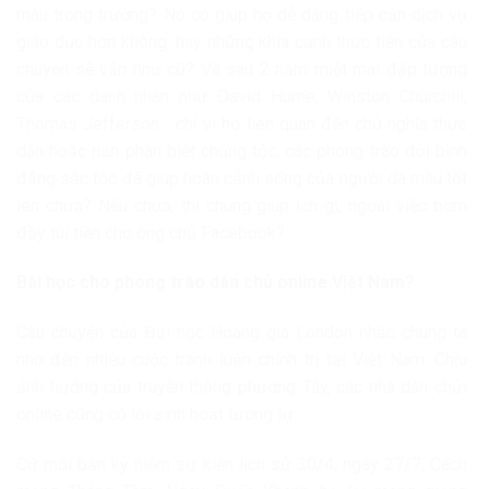
màu trong trường? Nó có giúp họ dễ dàng tiếp cận dịch vụ
giáo dục hơn không, hay những khía cạnh thực tiễn của câu
chuyện sẽ vẫn như cũ? Và sau 2 năm miệt mài đập tượng
của các danh nhân như David Hume, Winston Churchill,
Thomas Jefferson… chỉ vì họ liên quan đến chủ nghĩa thực
dân hoặc nạn phân biệt chủng tộc, các phong trào đòi bình
đẳng sắc tộc đã giúp hoàn cảnh sống của người da màu tốt
lên chưa? Nếu chưa, thì chúng giúp ích gì, ngoài việc bơm
đầy túi tiền cho ông chủ Facebook?
Bài học cho phong trào dân chủ online Việt Nam?
Câu chuyện của Đại học Hoàng gia London nhắc chúng ta
nhớ đến nhiều cuộc tranh luận chính trị tại Việt Nam. Chịu
ảnh hưởng của truyền thông phương Tây, các nhà dân chửi
online cũng có lối sinh hoạt tương tự.
Cứ mỗi bận kỷ niệm sự kiện lịch sử 30/4, ngày 27/7, Cách