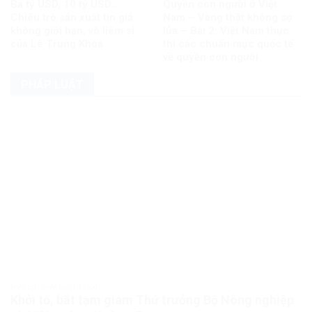
Ba tỷ USD, 10 tỷ USD…
Quyền con người ở Việt
Chiêu trò sản xuất tin giả
Nam – Vàng thật không sợ
không giới hạn, vô liêm sỉ
lửa – Bài 2: Việt Nam thực
của Lê Trung Khoa
thi các chuẩn mực quốc tế
về quyền con người
PHÁP LUẬT
PHÁP LUẬT PHÁP LUẬT VIỆT NAM
Khởi tố, bắt tạm giam Thứ trưởng Bộ Nông nghiệp