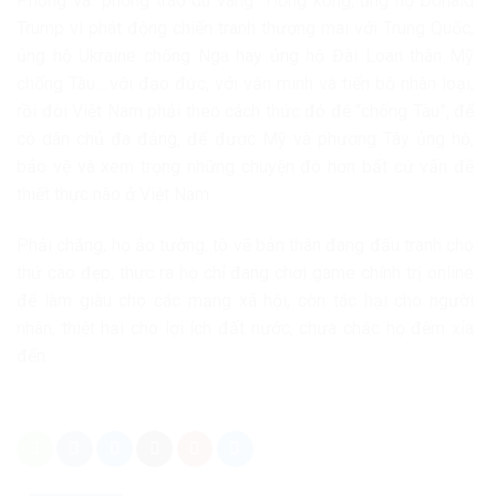
Phong và “phong trào dù vàng” Hồng kông, ủng hộ Donald
Trump vì phát động chiến tranh thương mai với Trung Quốc,
ủng hộ Ukraine chống Nga hay ủng hộ Đài Loan thân Mỹ
chống Tàu….với đạo đức, với văn minh và tiến bộ nhân loại,
rồi đòi Việt Nam phải theo cách thức đó đế “chống Tàu”, để
có dân chủ đa đảng, để được Mỹ và phương Tây ủng hộ,
bảo vệ và xem trọng những chuyện đó hơn bất cứ vấn đề
thiết thực nào ở Việt Nam.
Phải chăng, họ ảo tưởng, tô vẽ bản thân đang đấu tranh cho
thứ cao đẹp, thực ra họ chỉ đang chơi game chính trị online
để làm giàu cho các mạng xã hội, còn tác hại cho người
nhân, thiệt hại cho lợi ích đất nước, chưa chắc họ đếm xỉa
đến.