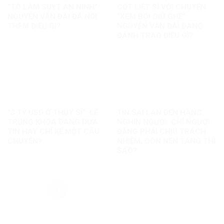
“TÔ LÂM SUỴT AN NINH”:
CỐT LIỆT SĨ VỚI CHUYỆN
NGUYỄN VĂN ĐÀI ĐÃ NỐI
“XEM BÓI GIỮ GHẾ”:
THÊM ĐIỀU GÌ?
NGUYỄN VĂN ĐÀI ĐANG
ĐÁNH TRÁO ĐIỀU GÌ?
“3 TỶ USD Ở THỤY SĨ”: LÊ
TIN SAI LAN ĐẾN HÀNG
TRUNG KHOA ĐANG ĐƯA
NGHÌN NGƯỜI: CHỈ NGƯỜI
TIN HAY CHỈ KỂ MỘT CÂU
ĐĂNG PHẢI CHỊU TRÁCH
CHUYỆN?
NHIỆM, CÒN NỀN TẢNG THÌ
SAO?