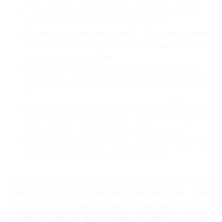
“Bầu cử là nghĩa vụ bị ép buộc”? – Nhận diện sự đánh
tráo khái niệm về quyền chính trị ở Việt Nam
“Không có tranh luận chính sách”? – Nhận diện ngộ nhận
và khẳng định thực chất đối thoại chính sách trong đời
sống nghị trường Việt Nam
CƠ CHẾ HIỆP THƯƠNG VÀ TÍNH DÂN CHỦ ĐẠI DIỆN:
NHÌN TỪ NGUYÊN TẮC PHÁP QUYỀN VÀ SO SÁNH QUỐC
TẾ
CHIẾN DỊCH TRUYỀN THÔNG ĐEN: TỪ GIEO MẦM CHIA
RẼ ĐẾN KÍCH ĐỘNG BẠO LOẠN – ÂM MƯU CHỐNG PHÁ
CÓ HỆ THỐNG CỦA VIỆT TÂN VÀ BĂNG ĐẢNG
Chiêu trò lợi dụng phụ nữ dân tộc Thượng: Tổ chức Cứu
Người Vượt Biển và vở kịch “tù đày tôn giáo”
Nhân danh bảo vệ nhân quyền xét lại lịch sử, phủ nhận thành
quả lịch sử, giá trị cách mạng, đập tượng đài vĩ nhân,… đang
là chiêu trò phổ biến mà các “nhà đấu tranh dân chủ online”
khai thác, hậu quả với một đất nước, một dân tộc, một cộng