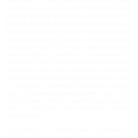
mạng Tháng Tám, Ngày Quốc Khánh…họ lại mang giọng
điệu “triệu người vui, triệu người buồn” để khóc lóc cho thân
phận ngụy quân ngụy quyền VNCH. Họ khai thác các hoạt
động tri ân, tưởng nhớ, đền đáp thương binh liệt sỹ để vu vạ
chế độ bất công với thương phế binh VNCH. Họ viện dẫn tổn
thất của cuộc chiến tranh, so sánh với “phương thức đấu
tranh bất bạo động” để phủ nhận ý nghĩa của cuộc chiến
chống xâm lược, thống nhất đất nước…Liên hệ với bối cảnh
xã hội bây giờ, họ khai thác các báo cáo, thông tin dự báo,
đánh giá, nguy cơ tụt hậu so với nước A, nước B để phủ
nhận thành quả cách mạng, hối tiếc người dân Việt “bị Đảng
lừa” để “bị cai trị” như hiện nay. Mới đây, để bôi nhọ ngành
công an và việc xây dựng tượng đài chiến sỹ Cảnh sát, họ
viện dẫn sai phạm cá nhân, vụ việc để công kích, phủ nhận
vai trò lực lượng công an, bóp méo mục đích xây dựng
tượng đài nói trên.
Ở góc độ thế giới, họ đánh đồng việc ủng hộ Hoàng Chi