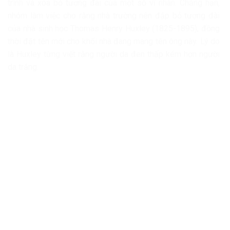
trình và xóa bỏ tượng đài của một số vĩ nhân. Chẳng hạn,
nhóm làm việc cho rằng nhà trường nên đập bỏ tượng đài
của nhà sinh học Thomas Henry Huxley (1825-1895), đồng
thời đặt tên mới cho khối nhà đang mang tên ông này. Lý do
là Huxley từng viết rằng người da đen thấp kém hơn người
da trắng.