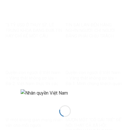
“3 TỶ USD Ở THỤY SĨ”: LÊ
TIN SAI LAN ĐẾN HÀNG
TRUNG KHOA ĐANG ĐƯA TIN
NGHÌN NGƯỜI: CHỈ NGƯỜI
HAY CHỈ KỂ MỘT CÂU
ĐĂNG PHẢI CHỊU TRÁCH
CHUYỆN?
NHIỆM, CÒN NỀN TẢNG THÌ
SAO?
Quyền con người ở Việt Nam
Quyền con người ở Việt Nam
– Vàng thật không sợ lửa –
– Vàng thật không sợ lửa –
Bài 2: Việt Nam thực thi các
Bài 1: Minh chứng khách quan
chuẩn mực quốc tế về quyền
bác bỏ mọi luận điệu sai trái
con người
Vì một không gian mạng nhân
MƯỢN MỘT “CÔ GÁI TRẺ” ĐỂ
văn cho mỗi người
NÓI THAY CẢ XÃ HỘI: