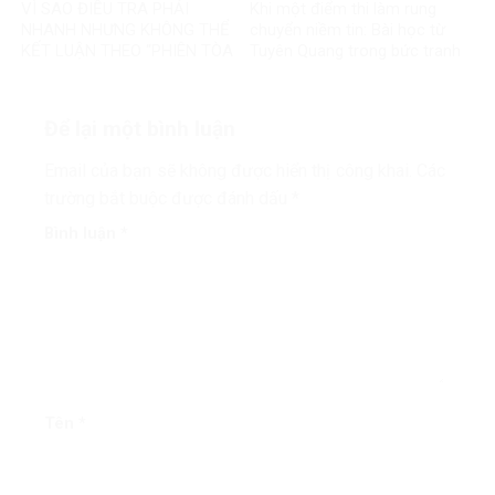
VÌ SAO ĐIỀU TRA PHẢI
Khi một điểm thi làm rung
NHANH NHƯNG KHÔNG THỂ
chuyển niềm tin: Bài học từ
KẾT LUẬN THEO “PHIÊN TÒA
Tuyên Quang trong bức tranh
MẠNG”?
toàn cầu về liêm chính học
thuật
Để lại một bình luận
Email của bạn sẽ không được hiển thị công khai.
Các
trường bắt buộc được đánh dấu
*
Bình luận
*
Tên
*