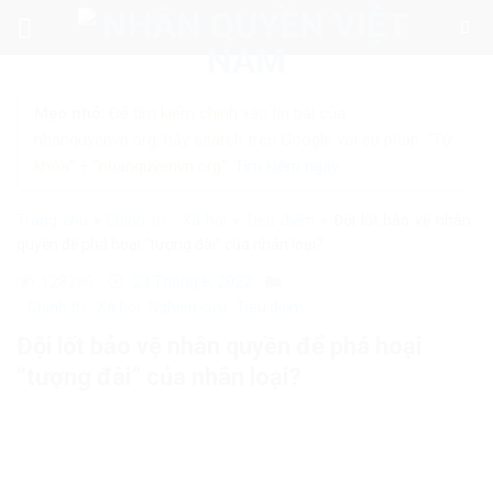
Skip
to
content
Mẹo nhỏ:
Để tìm kiếm chính xác tin bài của
nhanquyenvn.org, hãy search trên Google với cú pháp: "Từ
khóa" + "nhanquyenvn.org".
Tìm kiếm ngay
Trang chủ
»
Chính trị - Xã hội
»
Tiêu điểm
»
Đội lốt bảo vệ nhân
quyền để phá hoại “tượng đài” của nhân loại?
128390
23 Tháng 8, 2022
Chính trị - Xã hội
Nghiên cứu
Tiêu điểm
Đội lốt bảo vệ nhân quyền để phá hoại
“tượng đài” của nhân loại?