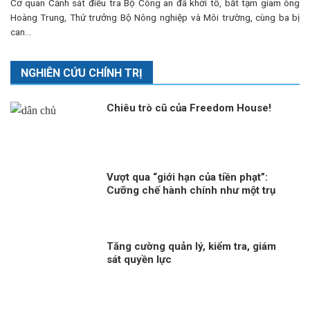
Cơ quan Cảnh sát điều tra Bộ Công an đã khởi tố, bắt tạm giam ông
Hoàng Trung, Thứ trưởng Bộ Nông nghiệp và Môi trường, cùng ba bị
can...
NGHIÊN CỨU CHÍNH TRỊ
Chiêu trò cũ của Freedom House!
Vượt qua “giới hạn của tiền phạt”:
Cưỡng chế hành chính như một trụ
cột bảo đảm thực thi pháp luật trong
quản trị hiện đại
Tăng cường quản lý, kiểm tra, giám
sát quyền lực