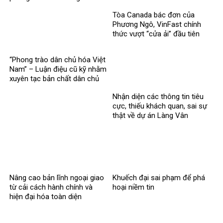
hình mới
Tòa Canada bác đơn của
Phương Ngô, VinFast chính
thức vượt “cửa ải” đầu tiên
trong vụ kiện xuyên biên giới
“Phong trào dân chủ hóa Việt
Nam” – Luận điệu cũ kỹ nhằm
xuyên tạc bản chất dân chủ
của Đảng
Nhận diện các thông tin tiêu
cực, thiếu khách quan, sai sự
thật về dự án Làng Vân
Nâng cao bản lĩnh ngoại giao
Khuếch đại sai phạm để phá
từ cải cách hành chính và
hoại niềm tin
hiện đại hóa toàn diện