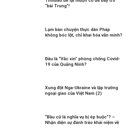
Thoibao.de lại mượn cớ để bày trò
“bài Trung”!
Lạm bàn chuyện thực dân Pháp
không bóc lột, chỉ khai hóa văn minh?
Đâu là “Vắc xin” phòng chống Covid-
19 của Quảng Ninh?
Xung đột Nga-Ukraine và lập trường
ngoại giao của Việt Nam (2)
“Bầu cử là nghĩa vụ bị ép buộc”? –
Nhận diện sự đánh tráo khái niệm về
quyền chính trị ở Việt Nam