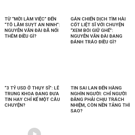
TỪ “MỜI LÀM VIỆC” ĐẾN
GÁN CHIẾN DỊCH TÌM HÀI
“TÔ LÂM SUỴT AN NINH”:
CỐT LIỆT SĨ VỚI CHUYỆN
NGUYỄN VĂN ĐÀI ĐÃ NỐI
“XEM BÓI GIỮ GHẾ”:
THÊM ĐIỀU GÌ?
NGUYỄN VĂN ĐÀI ĐANG
ĐÁNH TRÁO ĐIỀU GÌ?
“3 TỶ USD Ở THỤY SĨ”: LÊ
TIN SAI LAN ĐẾN HÀNG
TRUNG KHOA ĐANG ĐƯA
NGHÌN NGƯỜI: CHỈ NGƯỜI
TIN HAY CHỈ KỂ MỘT CÂU
ĐĂNG PHẢI CHỊU TRÁCH
CHUYỆN?
NHIỆM, CÒN NỀN TẢNG THÌ
SAO?