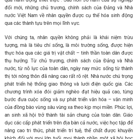
đổi mới, những chủ trương, chính sách của Đảng và Nhà
nước Việt Nam về nhân quyền được cụ thể hóa sinh động
qua các thành tựu trên mọi lĩnh vực.
Với chúng ta, nhân quyền không phải là khái niệm trừu
tượng, mà là tiêu chí sống, là môi trường sống, được hiện
thực hóa qua các giá trị vật chất – tinh thần toàn dân được
thụ hưởng. Từ chủ trương, chính sách của Đảng và Nhà
nước, từ nỗ lực của toàn dân, ngày nay mức sống từ thành
thị tới nông thôn đã nâng cao rất rõ rệt. Nhà nước chú trọng
phát triển hệ thống giao thông và lưới điện quốc gia. Các
chương trình xóa đói giảm nghèo đạt hiệu quả cao, từng
bước đưa cuộc sống và sự phát triển văn hóa – văn minh
của đồng bào vùng sâu vùng xa theo kịp mọi miền. Phúc lợi,
an sinh xã hội trở thành tài sản chung của toàn dân. Giáo
dục các cấp phát triển trên địa bàn cả nước, việc học tập để
nâng cao tri thức, phát triển trí tuệ, thể chất được khuyến
khích đối với mọi lớp tuổi, mọi thành phần, một xã hội học