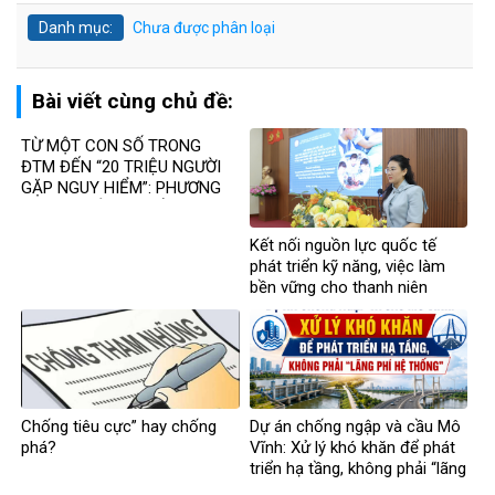
Danh mục:
Chưa được phân loại
Bài viết cùng chủ đề:
TỪ MỘT CON SỐ TRONG
ĐTM ĐẾN “20 TRIỆU NGƯỜI
GẶP NGUY HIỂM”: PHƯƠNG
NGÔ ĐÃ BỎ QUA ĐIỀU GÌ?
Kết nối nguồn lực quốc tế
phát triển kỹ năng, việc làm
bền vững cho thanh niên
Chống tiêu cực” hay chống
Dự án chống ngập và cầu Mô
phá?
Vĩnh: Xử lý khó khăn để phát
triển hạ tầng, không phải “lãng
phí hệ thống”