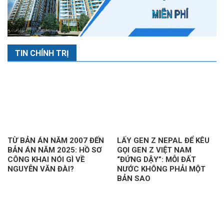
TIN CHÍNH TRỊ
TỪ BẢN ÁN NĂM 2007 ĐẾN
LẤY GEN Z NEPAL ĐỂ KÊU
BẢN ÁN NĂM 2025: HỒ SƠ
GỌI GEN Z VIỆT NAM
CÔNG KHAI NÓI GÌ VỀ
“ĐỨNG DẬY”: MỖI ĐẤT
NGUYỄN VĂN ĐÀI?
NƯỚC KHÔNG PHẢI MỘT
BẢN SAO