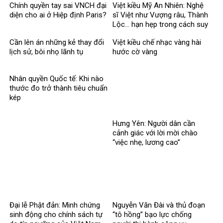
Chính quyền tay sai VNCH đại
Việt kiều Mỹ An Nhiên: Nghệ
diện cho ai ở Hiệp định Paris?
sĩ Việt như Vượng râu, Thành
Lộc… hạn hẹp trong cách suy
nghĩ về tự do
Cần lên án những kẻ thay đổi
Việt kiều chế nhạc vàng hài
lịch sử, bôi nhọ lãnh tụ
hước cờ vàng
Nhân quyền Quốc tế: Khi nào
thước đo trở thành tiêu chuẩn
kép
Hưng Yên: Người dân cần
cảnh giác với lời mời chào
“việc nhẹ, lương cao”
Đại lễ Phật đản: Minh chứng
Nguyễn Văn Đài và thủ đoạn
sinh động cho chính sách tự
“tô hồng” bạo lực chống