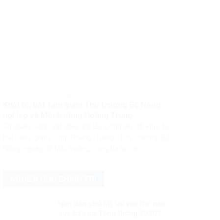
PHÁP LUẬT PHÁP LUẬT VIỆT NAM
Khởi tố, bắt tạm giam Thứ trưởng Bộ Nông
nghiệp và Môi trường Hoàng Trung
Cơ quan Cảnh sát điều tra Bộ Công an đã khởi tố,
bắt tạm giam ông Hoàng Trung, Thứ trưởng Bộ
Nông nghiệp và Môi trường, cùng ba bị can...
NGHIÊN CỨU CHÍNH TRỊ
Nền dân chủ Mỹ ưu viết thế nào
qua bầu cử Tổng thống 2020?