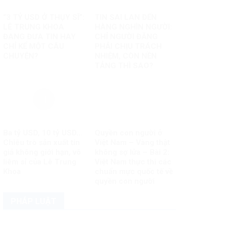
“3 TỶ USD Ở THỤY SĨ”:
TIN SAI LAN ĐẾN
LÊ TRUNG KHOA
HÀNG NGHÌN NGƯỜI:
ĐANG ĐƯA TIN HAY
CHỈ NGƯỜI ĐĂNG
CHỈ KỂ MỘT CÂU
PHẢI CHỊU TRÁCH
CHUYỆN?
NHIỆM, CÒN NỀN
TẢNG THÌ SAO?
Ba tỷ USD, 10 tỷ USD…
Quyền con người ở
Chiêu trò sản xuất tin
Việt Nam – Vàng thật
giả không giới hạn, vô
không sợ lửa – Bài 2:
liêm sỉ của Lê Trung
Việt Nam thực thi các
Khoa
chuẩn mực quốc tế về
quyền con người
PHÁP LUẬT