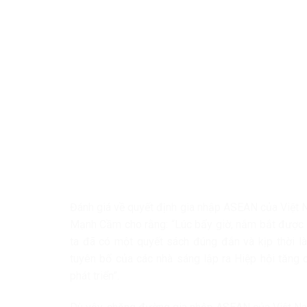
Đánh giá về quyết định gia nhập ASEAN của Việt
Mạnh Cầm cho rằng: “Lúc bấy giờ, nắm bắt được s
ta đã có một quyết sách đúng đắn và kịp thời l
tuyên bố của các nhà sáng lập ra Hiệp hội tăng 
phát triển”.