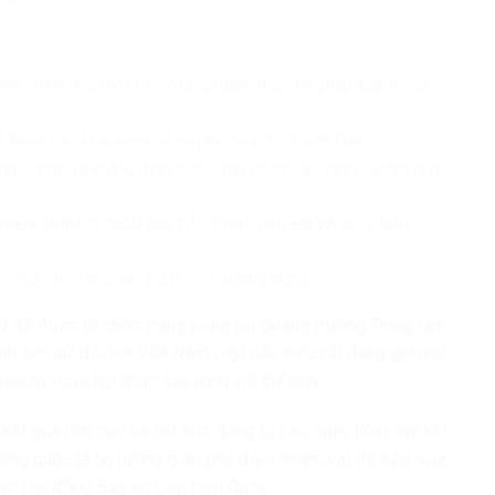
ành chính như một trụ cột bảo đảm thực thi pháp luật trong
ự đánh tráo khái niệm về quyền chính trị ở Việt Nam
ngộ nhận và khẳng định thực chất đối thoại chính sách trong
 DIỆN: NHÌN TỪ NGUYÊN TẮC PHÁP QUYỀN VÀ SO SÁNH
óa: lựa chọn khó, nhưng là con đường đúng
 đã được tổ chức trang trọng tại Quảng trường Trung tâm
ính lịch sử đối với Việt Nam, một dấu mốc rất đáng ghi nhớ
iệc mở cửa hội nhập sâu rộng với thế giới.
 kết quả tích cực và hết sức đáng tự hào ngày hôm nay khi
g quốc tế tin tưởng giao phó đảm nhiệm vai trò kép, vừa
rực Hội đồng Bảo an Liên Hợp Quốc.