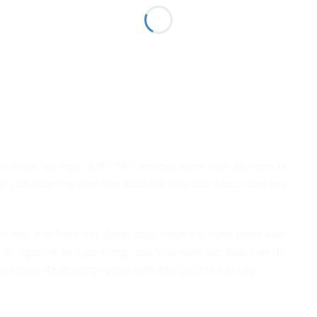
thành lập ngày 8/8/1967 với các thành viên đầu tiên là
ái Lan nhằm thể hiện tình đoàn kết giữa các nước trong khu
năm sau, Việt Nam mới được chấp thuận trở thành thành viên
ấn ngoại giao quan trọng” của Việt Nam tạo điều kiện để
ác cơ chế đa phương và các diễn đàn quốc tế sau này.