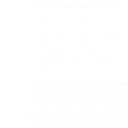
rào cản tưởng chừng “không thể vượt qua”.
Vượt qua “giới hạn của tiền phạt”: Cưỡng chế h
quản trị hiện đại
“Bầu cử là nghĩa vụ bị ép buộc”? – Nhận diện s
“Không có tranh luận chính sách”? – Nhận diện 
đời sống nghị trường Việt Nam
CƠ CHẾ HIỆP THƯƠNG VÀ TÍNH DÂN CHỦ ĐẠI
QUỐC TẾ
Phát triển không đánh đổi môi trường và văn h
Chiều 28/7/1995, Lễ kết nạp Việt Nam vào ASEAN
Hội nghị Quốc gia Brunei. Đây là thời khắc mang t
trong những bước đi đầu tiên của Việt Nam trong v
Đây cũng là tiền đề quan trọng để có được những
Việt Nam trong năm 2020 được ASEAN và cộng đồn
là Chủ tịch ASEAN, vừa là Uỷ viên không thường t