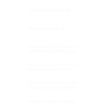
SỨ MẠNG THIÊNG LIÊNG
Nhân quyền và độc lập
THƯƠNG HIỆU LÒNG DÂN KỲ 3:
GIÁ TRỊ THỰC TIỄN CẦN LAN
TOẢ
CPJ: công cụ chính trị hơn là
Người bảo vệ nhân quyền
Giá trị tinh thần, về Tự do, Bình
đẳng, Bác ái của Chủ tịch Hồ
Chi Minh
Những con rối giở trò chống
phá