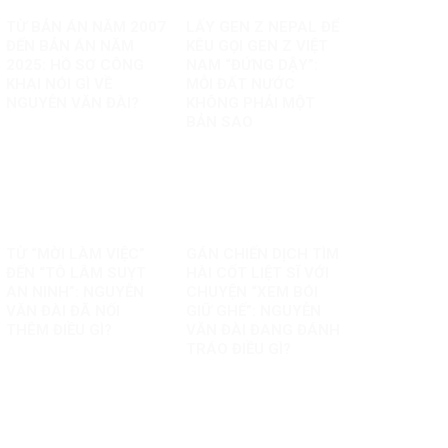
TỪ BẢN ÁN NĂM 2007
LẤY GEN Z NEPAL ĐỂ
ĐẾN BẢN ÁN NĂM
KÊU GỌI GEN Z VIỆT
2025: HỒ SƠ CÔNG
NAM “ĐỨNG DẬY”:
KHAI NÓI GÌ VỀ
MỖI ĐẤT NƯỚC
NGUYỄN VĂN ĐÀI?
KHÔNG PHẢI MỘT
BẢN SAO
TỪ “MỜI LÀM VIỆC”
GÁN CHIẾN DỊCH TÌM
ĐẾN “TÔ LÂM SUỴT
HÀI CỐT LIỆT SĨ VỚI
AN NINH”: NGUYỄN
CHUYỆN “XEM BÓI
VĂN ĐÀI ĐÃ NỐI
GIỮ GHẾ”: NGUYỄN
THÊM ĐIỀU GÌ?
VĂN ĐÀI ĐANG ĐÁNH
TRÁO ĐIỀU GÌ?