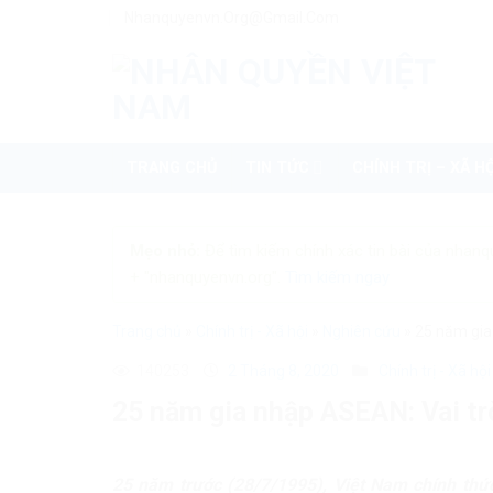
Skip
Nhanquyenvn.org@gmail.com
to
content
TRANG CHỦ
TIN TỨC
CHÍNH TRỊ – XÃ HỘ
Mẹo nhỏ:
Để tìm kiếm chính xác tin bài của nhanq
+ "nhanquyenvn.org".
Tìm kiếm ngay
Trang chủ
»
Chính trị - Xã hội
»
Nghiên cứu
»
25 năm gia
140253
2 Tháng 8, 2020
Chính trị - Xã hội
25 năm gia nhập ASEAN: Vai tr
25 năm trước (28/7/1995), Việt Nam chính thứ