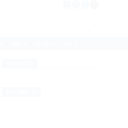
N
MEDIA
BẠN ĐỌC
GIẢI TRÍ
QUẢNG CÁO
TIN CHÍNH TRỊ