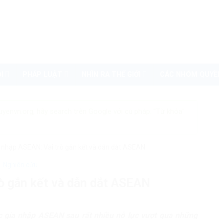
I
PHÁP LUẬT
NHÌN RA THẾ GIỚI
CÁC NHÓM QUYỀ
uyenvn.org, hãy search trên Google với cú pháp: "Từ khóa"
 nhập ASEAN: Vai trò gắn kết và dẫn dắt ASEAN
Nghiên cứu
ò gắn kết và dẫn dắt ASEAN
c gia nhập ASEAN sau rất nhiều nỗ lực vượt qua những