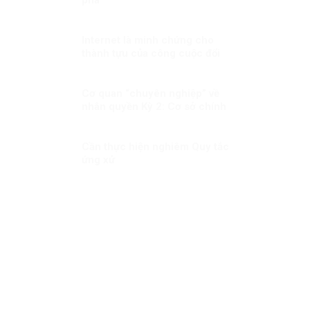
Internet là minh chứng cho
thành tựu của công cuộc đổi
mới vì quyền con người
Cơ quan “chuyên nghiệp” về
nhân quyền Kỳ 2: Cơ sở chính
trị, pháp lý cho việc xây dựng
CQNQQG ở Việt Nam
Cần thực hiện nghiêm Quy tắc
ứng xử