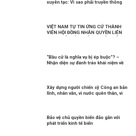
xuyên tạc: Vì sao phải truyền thông
nhanh trước Đại hội XIV?
VIỆT NAM TỰ TIN ỨNG CỬ THÀNH
VIÊN HỘI ĐỒNG NHÂN QUYỀN LIÊN
HỢP QUỐC KỲ 1: CÔNG CUỘC ĐỔI
MỚI – NỀN TẢNG BẢO ĐẢM QUYỀN
CON NGƯỜI
“Bầu cử là nghĩa vụ bị ép buộc”? –
Nhận diện sự đánh tráo khái niệm về
quyền chính trị ở Việt Nam
Xây dựng người chiến sỹ Công an bản
lĩnh, nhân văn, vì nước quên thân, vì
dân phục vụ
Bảo vệ chủ quyền biển đảo gắn với
phát triển kinh tế biển