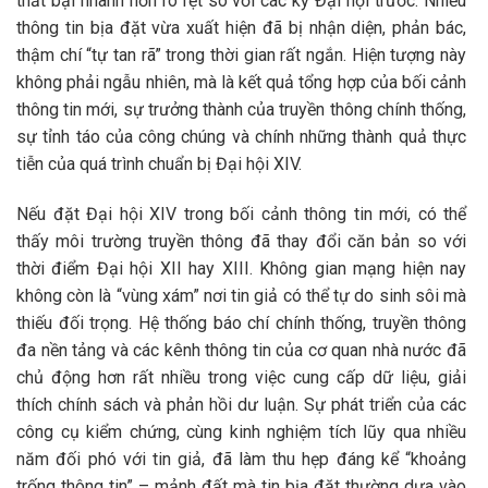
thất bại nhanh hơn rõ rệt so với các kỳ Đại hội trước. Nhiều
thông tin bịa đặt vừa xuất hiện đã bị nhận diện, phản bác,
thậm chí “tự tan rã” trong thời gian rất ngắn. Hiện tượng này
không phải ngẫu nhiên, mà là kết quả tổng hợp của bối cảnh
thông tin mới, sự trưởng thành của truyền thông chính thống,
sự tỉnh táo của công chúng và chính những thành quả thực
tiễn của quá trình chuẩn bị Đại hội XIV.
Nếu đặt Đại hội XIV trong bối cảnh thông tin mới, có thể
thấy môi trường truyền thông đã thay đổi căn bản so với
thời điểm Đại hội XII hay XIII. Không gian mạng hiện nay
không còn là “vùng xám” nơi tin giả có thể tự do sinh sôi mà
thiếu đối trọng. Hệ thống báo chí chính thống, truyền thông
đa nền tảng và các kênh thông tin của cơ quan nhà nước đã
chủ động hơn rất nhiều trong việc cung cấp dữ liệu, giải
thích chính sách và phản hồi dư luận. Sự phát triển của các
công cụ kiểm chứng, cùng kinh nghiệm tích lũy qua nhiều
năm đối phó với tin giả, đã làm thu hẹp đáng kể “khoảng
trống thông tin” – mảnh đất mà tin bịa đặt thường dựa vào