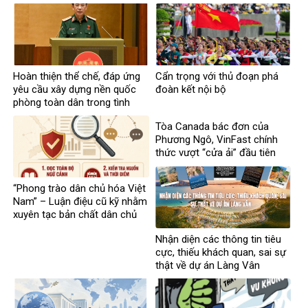
Hoàn thiện thể chế, đáp ứng
Cẩn trọng với thủ đoạn phá
yêu cầu xây dựng nền quốc
đoàn kết nội bộ
phòng toàn dân trong tình
hình mới
Tòa Canada bác đơn của
Phương Ngô, VinFast chính
thức vượt “cửa ải” đầu tiên
trong vụ kiện xuyên biên giới
“Phong trào dân chủ hóa Việt
Nam” – Luận điệu cũ kỹ nhằm
xuyên tạc bản chất dân chủ
của Đảng
Nhận diện các thông tin tiêu
cực, thiếu khách quan, sai sự
thật về dự án Làng Vân