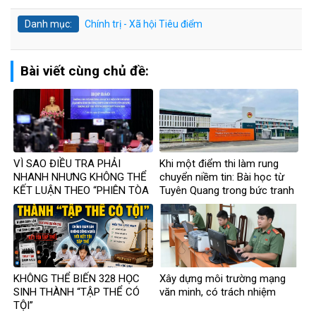
Danh mục:
Chính trị - Xã hội
Tiêu điểm
Bài viết cùng chủ đề:
VÌ SAO ĐIỀU TRA PHẢI
Khi một điểm thi làm rung
NHANH NHƯNG KHÔNG THỂ
chuyển niềm tin: Bài học từ
KẾT LUẬN THEO “PHIÊN TÒA
Tuyên Quang trong bức tranh
MẠNG”?
toàn cầu về liêm chính học
thuật
KHÔNG THỂ BIẾN 328 HỌC
Xây dựng môi trường mạng
SINH THÀNH “TẬP THỂ CÓ
văn minh, có trách nhiệm
TỘI”