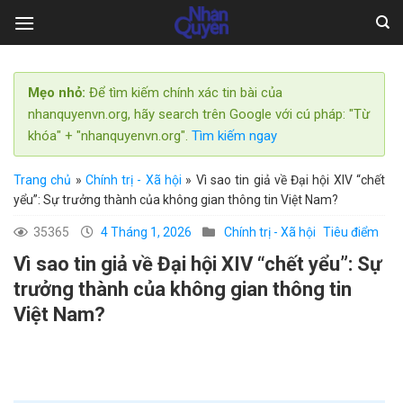
Skip
to
content
Mẹo nhỏ:
Để tìm kiếm chính xác tin bài của
nhanquyenvn.org, hãy search trên Google với cú pháp: "Từ
khóa" + "nhanquyenvn.org".
Tìm kiếm ngay
Trang chủ
»
Chính trị - Xã hội
»
Vì sao tin giả về Đại hội XIV “chết
yểu”: Sự trưởng thành của không gian thông tin Việt Nam?
35365
4 Tháng 1, 2026
Chính trị - Xã hội
Tiêu điểm
Vì sao tin giả về Đại hội XIV “chết yểu”: Sự
trưởng thành của không gian thông tin
Việt Nam?