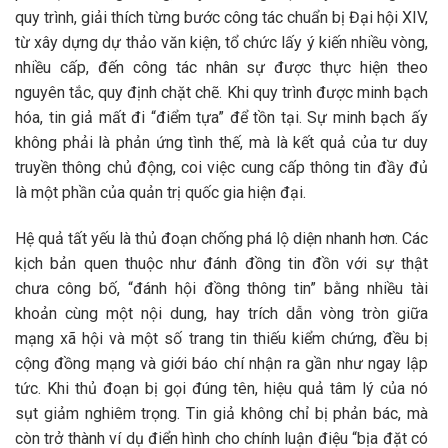
quy trình, giải thích từng bước công tác chuẩn bị Đại hội XIV,
từ xây dựng dự thảo văn kiện, tổ chức lấy ý kiến nhiều vòng,
nhiều cấp, đến công tác nhân sự được thực hiện theo
nguyên tắc, quy định chặt chẽ. Khi quy trình được minh bạch
hóa, tin giả mất đi “điểm tựa” để tồn tại. Sự minh bạch ấy
không phải là phản ứng tình thế, mà là kết quả của tư duy
truyền thông chủ động, coi việc cung cấp thông tin đầy đủ
là một phần của quản trị quốc gia hiện đại.
Hệ quả tất yếu là thủ đoạn chống phá lộ diện nhanh hơn. Các
kịch bản quen thuộc như đánh đồng tin đồn với sự thật
chưa công bố, “đánh hội đồng thông tin” bằng nhiều tài
khoản cùng một nội dung, hay trích dẫn vòng tròn giữa
mạng xã hội và một số trang tin thiếu kiểm chứng, đều bị
cộng đồng mạng và giới báo chí nhận ra gần như ngay lập
tức. Khi thủ đoạn bị gọi đúng tên, hiệu quả tâm lý của nó
sụt giảm nghiêm trọng. Tin giả không chỉ bị phản bác, mà
còn trở thành ví dụ điển hình cho chính luận điệu “bịa đặt có