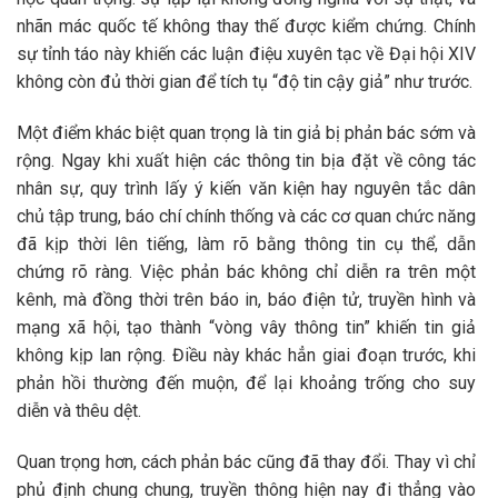
nhãn mác quốc tế không thay thế được kiểm chứng. Chính
sự tỉnh táo này khiến các luận điệu xuyên tạc về Đại hội XIV
không còn đủ thời gian để tích tụ “độ tin cậy giả” như trước.
Một điểm khác biệt quan trọng là tin giả bị phản bác sớm và
rộng. Ngay khi xuất hiện các thông tin bịa đặt về công tác
nhân sự, quy trình lấy ý kiến văn kiện hay nguyên tắc dân
chủ tập trung, báo chí chính thống và các cơ quan chức năng
đã kịp thời lên tiếng, làm rõ bằng thông tin cụ thể, dẫn
chứng rõ ràng. Việc phản bác không chỉ diễn ra trên một
kênh, mà đồng thời trên báo in, báo điện tử, truyền hình và
mạng xã hội, tạo thành “vòng vây thông tin” khiến tin giả
không kịp lan rộng. Điều này khác hẳn giai đoạn trước, khi
phản hồi thường đến muộn, để lại khoảng trống cho suy
diễn và thêu dệt.
Quan trọng hơn, cách phản bác cũng đã thay đổi. Thay vì chỉ
phủ định chung chung, truyền thông hiện nay đi thẳng vào