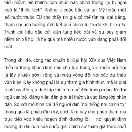
hiểu nhầm lan nhanh, còn phản bác chính thống lại bị nghi
ngờ là “thiên lệch”. Không ít cuộc bầu cử tại Mỹ hoặc một
số nước thuộc EU cho thấy tin giả có thể tồn tại dai dẳng,
thậm chí ảnh hưởng đến kết quả chính trị trước khi bị xử lý.
Tranh cãi hậu bầu cử, kiện tụng kéo dài và sự suy giảm
niềm tin xã hội là hệ quả mà nhiều nước vẫn đang phải đối
mặt.
Trong khi đó, công tác chuẩn bị Đại hội XIV của Việt Nam
diễn ra trong khuôn khổ dân chủ tập trung, với điểm nổi trội
là lấy ý kiến sớm, rộng và nhiều vòng đối với các dự thảo
văn kiện. Đây không phải là sự tham gia hình thức, mà là quá
trình huy động trí tuệ tập thể từ cơ sở đến trung ương, từ đội
ngũ cán bộ, đảng viên đến giới trí thức và các tầng lớp nhân
dân. So với mô hình chỉ để người dân “nói tiếng nói chính trị”
thông qua lá phiếu định kỳ, cách làm này cho phép tham gia
trực tiếp vào khâu hoạch định đường lối – nơi quyết định
hướng đi dài hạn của quốc gia. Chính sự tham gia thực chất