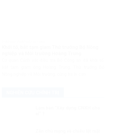
PHÁP LUẬT PHÁP LUẬT VIỆT NAM
Khởi tố, bắt tạm giam Thứ trưởng Bộ Nông
nghiệp và Môi trường Hoàng Trung
Cơ quan Cảnh sát điều tra Bộ Công an đã khởi tố,
bắt tạm giam ông Hoàng Trung, Thứ trưởng Bộ
Nông nghiệp và Môi trường, cùng ba bị can...
NGHIÊN CỨU CHÍNH TRỊ
Lạm bàn “Xây dựng CNXH cho
ai” ?
Zân chủ mạng và chiêu lật mặt