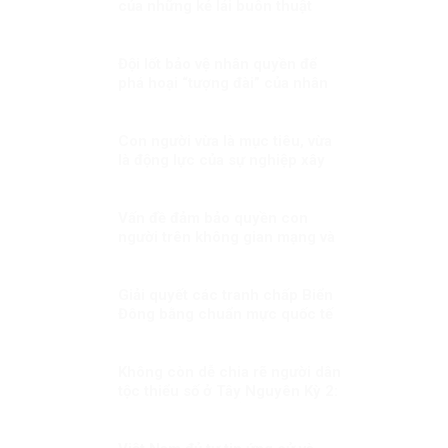
của những kẻ lái buôn thuật
ngữ
Đội lốt bảo vệ nhân quyền để
phá hoại “tượng đài” của nhân
loại?
Con người vừa là mục tiêu, vừa
là động lực của sự nghiệp xây
dựng đất nước
Vấn đề đảm bảo quyền con
người trên không gian mạng và
sự khác biệt trong cách tiếp
cận của các quốc gia
Giải quyết các tranh chấp Biển
Đông bằng chuẩn mực quốc tế
Không còn dễ chia rẽ người dân
tộc thiểu số ở Tây Nguyên Kỳ 2:
Sự thật không thể bóp méo