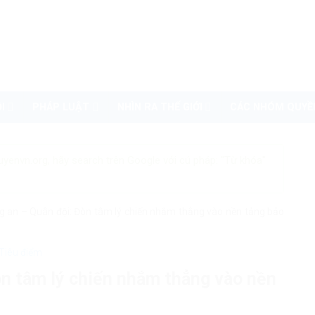
I
PHÁP LUẬT
NHÌN RA THẾ GIỚI
CÁC NHÓM QUYỀ
uyenvn.org, hãy search trên Google với cú pháp: "Từ khóa"
g an – Quân đội: Đòn tâm lý chiến nhắm thẳng vào nền tảng bảo
Tiêu điểm
òn tâm lý chiến nhắm thẳng vào nền