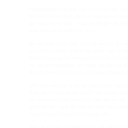
Không thể phủ nhận trực diện vai trò lãnh đạo củ
mối quan hệ then chốt, đặc biệt giữa các lực lượn
đội không thống nhất, ai bảo vệ chế độ? Khi nghi 
quan điểm sai trái khác nảy nở.
Bài học quốc tế cho thấy, ở những nơi quân đội v
của một lực lượng chính trị hợp pháp, nguy cơ đả
Nhiều trường hợp lực lượng vũ trang bị lôi kéo vào
hại nghiêm trọng quyền con người. Những thực tế
lãnh đạo thống nhất đối với lực lượng vũ trang ở 
Một ngụy biện khác là đối lập quốc phòng – an ni
Quân đội là “quân sự hóa xã hội”. Đây là đánh tráo
con người không thể được bảo đảm nếu an ninh, t
điều kiện tiên quyết để nhân dân thực hiện quyề
máy nhà nước trong khuôn khổ pháp luật.
Thực tế thời gian qua chứng minh: việc lấy ý kiến