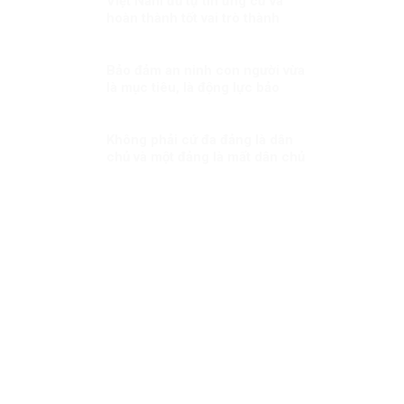
Việt Nam đủ tự tin ứng cử và
hoàn thành tốt vai trò thành
viên Hội đồng nhân quyền LHQ
Kỳ 1: Việt Nam sẽ làm gì nếu
đắc cử?
Bảo đảm an ninh con người vừa
là mục tiêu, là động lực bảo
đảm cho sự ổn định chính trị,
phát triển đất nước Kỳ 2: Mối
quan hệ giữa an ninh con người
Không phải cứ đa đảng là dân
và an ninh quốc gia
chủ và một đảng là mất dân chủ