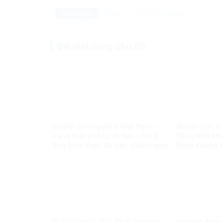
Danh mục:
Chính trị - Xã hội
Tiêu điểm
Bài viết cùng chủ đề:
Quyền con người ở Việt Nam –
Quyền con ng
Vàng thật không sợ lửa – Bài 2:
Vàng thật khô
Việt Nam thực thi các chuẩn mực
Minh chứng 
quốc tế về quyền con người
mọi luận điệu 