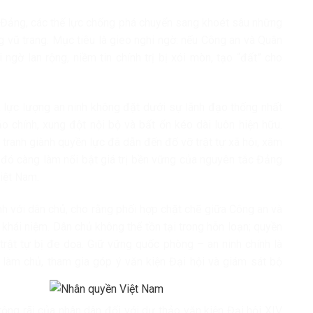
a Đảng, các thế lực chống phá chuyển sang khoét sâu những
g vũ trang. Mục tiêu là gieo nghi ngờ: nếu Công an và Quân
ngờ lan rộng, niềm tin chính trị bị xói mòn, tạo “đất” cho
à lực lượng an ninh không đặt dưới sự lãnh đạo thống nhất
o chính, xung đột nội bộ và bất ổn kéo dài luôn hiện hữu.
 tranh giành quyền lực đã dẫn đến đổ vỡ trật tự xã hội, xâm
 đó càng làm nổi bật giá trị bền vững của nguyên tắc Đảng
Việt Nam.
nh với dân chủ, cho rằng phối hợp chặt chẽ giữa Công an và
 khái niệm. Dân chủ không thể tồn tại trong hỗn loạn; quyền
rật tự bị đe dọa. Giữ vững quốc phòng – an ninh chính là
n làm chủ, tham gia góp ý văn kiện Đại hội và giám sát bộ
 rộng rãi của nhân dân đối với dự thảo văn kiện Đại hội XIV