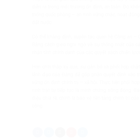
diễn ra trong môi trường ổn định, an toàn. Đó kh
thống quốc phòng – an ninh vững chắc, hoạt động 
đất nước.
Có thể khẳng định, xuyên tạc quan hệ Công an – 
Bằng cách gieo nghi ngờ về sự thống nhất của cá
nhận tính chính danh của các quyết sách chiến lượ
Hơn chín thập kỷ qua, sự gắn bó và phối hợp chặ
lãnh đạo của Đảng đã góp phần quyết định vào th
vững ổn định chính trị – xã hội. Thực tiễn phối hợ
ninh trật tự tiếp tục là minh chứng sống động. B
điệu chia rẽ, chính là bảo vệ nền tảng chính trị củ
công.