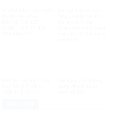
VÌ SAO ĐIỀU TRA PHẢI
Khi một điểm thi làm
NHANH NHƯNG
rung chuyển niềm tin:
KHÔNG THỂ KẾT
Bài học từ Tuyên
LUẬN THEO “PHIÊN
Quang trong bức tranh
TÒA MẠNG”?
toàn cầu về liêm chính
học thuật
KHÔNG THỂ BIẾN 328
Xây dựng môi trường
HỌC SINH THÀNH
mạng văn minh, có
“TẬP THỂ CÓ TỘI”
trách nhiệm
PHÁP LUẬT