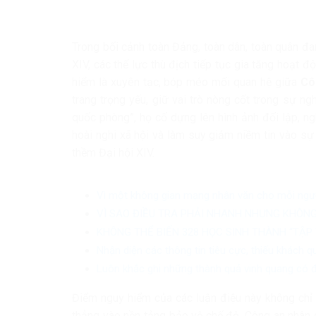
Trong bối cảnh toàn Đảng, toàn dân, toàn quân đan
XIV, các thế lực thù địch tiếp tục gia tăng hoạt 
hiểm là xuyên tạc, bóp méo mối quan hệ giữa
Cô
trang trọng yếu, giữ vai trò nòng cốt trong sự n
quốc phòng”, họ cố dựng lên hình ảnh đối lập, ng
hoài nghi xã hội và làm suy giảm niềm tin vào s
thềm Đại hội XIV.
Vì một không gian mạng nhân văn cho mỗi ngư
VÌ SAO ĐIỀU TRA PHẢI NHANH NHƯNG KHÔNG
KHÔNG THỂ BIẾN 328 HỌC SINH THÀNH “TẬP 
Nhận diện các thông tin tiêu cực, thiếu khách q
Luôn khắc ghi những thành quả vinh quang có đư
Điểm nguy hiểm của các luận điệu này không chỉ 
thẳng vào nền tảng bảo vệ chế độ. Công an nhân 