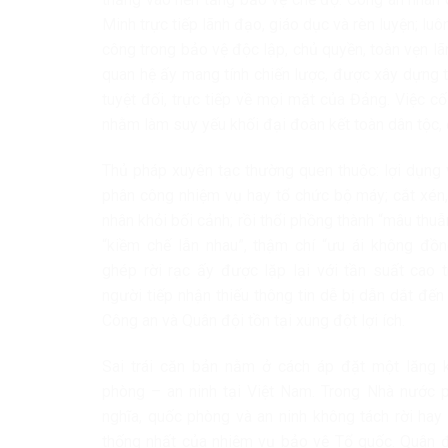
Minh trực tiếp lãnh đạo, giáo dục và rèn luyện; luô
công trong bảo vệ độc lập, chủ quyền, toàn vẹn lãnh
quan hệ ấy mang tính chiến lược, được xây dựng t
tuyệt đối, trực tiếp về mọi mặt của Đảng. Việc cố
nhằm làm suy yếu khối đại đoàn kết toàn dân tộc, 
Thủ pháp xuyên tạc thường quen thuộc: lợi dụng v
phân công nhiệm vụ hay tổ chức bộ máy; cắt xén,
nhân khỏi bối cảnh; rồi thổi phồng thành “mâu thuẫn”
“kiềm chế lẫn nhau”, thậm chí “ưu ái không đồ
ghép rời rạc ấy được lặp lại với tần suất cao 
người tiếp nhận thiếu thông tin dễ bị dẫn dắt đến
Công an và Quân đội tồn tại xung đột lợi ích.
Sai trái căn bản nằm ở cách áp đặt một lăng
phòng – an ninh tại Việt Nam. Trong Nhà nước 
nghĩa, quốc phòng và an ninh không tách rời hay 
thống nhất của nhiệm vụ bảo vệ Tổ quốc. Quân đ