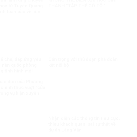
 thi làm rung chuyển
KHÔNG THỂ BIẾN 328 HỌC SINH
i học từ Tuyên Quang
THÀNH “TẬP THỂ CÓ TỘI”
anh toàn cầu về liêm
uật
hể chế, đáp ứng yêu
Cẩn trọng với thủ đoạn phá đoàn
g nền quốc phòng
kết nội bộ
ng tình hình mới
bác đơn của Phương
 chính thức vượt “cửa
trong vụ kiện xuyên
Nhận diện các thông tin tiêu cực,
thiếu khách quan, sai sự thật về
dự án Làng Vân