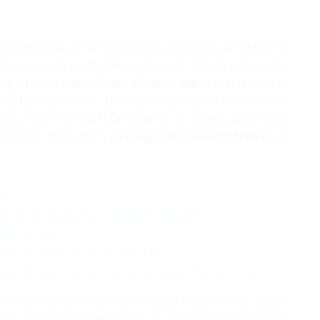
g dồn trí tuệ và trách nhiệm cho công tác chuẩn bị Đại hội
động chống phá với thủ đoạn tinh vi hơn. Một mũi nhọn nguy
ng an nhân dân
và
Quân đội nhân dân
—hai lực lượng vũ
ghiệp bảo vệ Tổ quốc. Dưới danh nghĩa “phân tích an ninh –
hi kỵ, thậm chí mâu thuẫn giữa hai lực lượng, qua đó gieo
ự lãnh đạo thống nhất của
Đảng Cộng sản Việt Nam
trước
ời
 THỂ KẾT LUẬN THEO “PHIÊN TÒA MẠNG”?
THỂ CÓ TỘI”
uan, sai sự thật về dự án Làng Vân
ợc từ sự hy sinh to lớn, cao cả của các thế hệ đi trước
nằm ở việc xuyên tạc một mối quan hệ cụ thể, mà là đánh
dân và Quân đội nhân dân đều do Đảng và Chủ tịch Hồ Chí