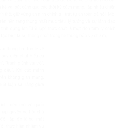
n kề vai sát cánh qua các thời kỳ cách mạng, lập nhiều chiến
 thổ; giữ vững an ninh chính trị, trật tự an toàn xã hội. Mối
rên nền tảng thống nhất mục tiêu, lý tưởng và sự lãnh đạo
 tình dựng lên “đối lập” thực chất là một đòn tâm lý chiến
đặc biệt là sự thống nhất trong hệ thống bảo vệ chế độ.
ài thông tin đơn lẻ về
 suy diễn phát biểu cá
, “tranh giành vai trò”,
ng đều”. Khi các mảnh
trên không gian mạng,
 kết luận sai rằng giữa
 kính méo mó về quốc
pháp quyền xã hội chủ
đối lập; đó là hai mặt
ội thực hiện nhiệm vụ