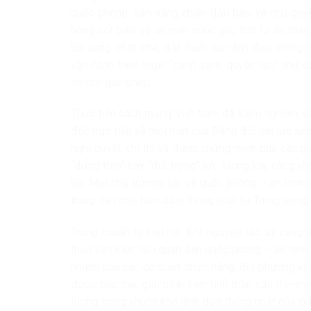
quốc phòng, sẵn sàng chiến đấu bảo vệ chủ quyền
nòng cốt bảo vệ an ninh quốc gia, trật tự an toàn
bổ sung chặt chẽ, đặt dưới sự lãnh đạo thống
vận hành theo logic “cạnh tranh quyền lực” như c
cố tình gán ghép.
Thực tiễn cách mạng Việt Nam đã kiểm nghiệm sin
đối, trực tiếp về mọi mặt của Đảng đối với lực lư
nghị quyết, chỉ thị và được chứng minh qua các g
“đứng trên” hay “đối trọng” lực lượng kia; càng k
bộ. Mọi chủ trương lớn về quốc phòng – an ninh 
trung dân chủ, bảo đảm thống nhất từ Trung ương 
Trong chuẩn bị Đại hội XIV, nguyên tắc ấy càng t
thảo văn kiện liên quan đến quốc phòng – an ninh 
nhiệm của các cơ quan chức năng, địa phương và 
được tiếp thu, giải trình trên tinh thần cầu thị
lượng trong khuôn khổ lãnh đạo thống nhất của Đ