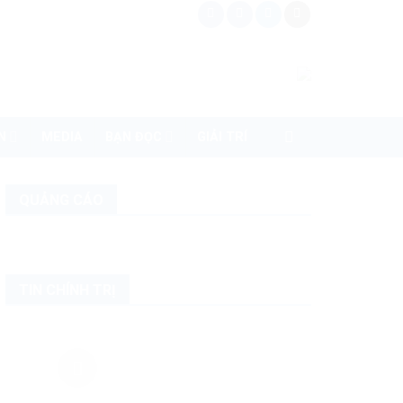
N
MEDIA
BẠN ĐỌC
GIẢI TRÍ
QUẢNG CÁO
TIN CHÍNH TRỊ