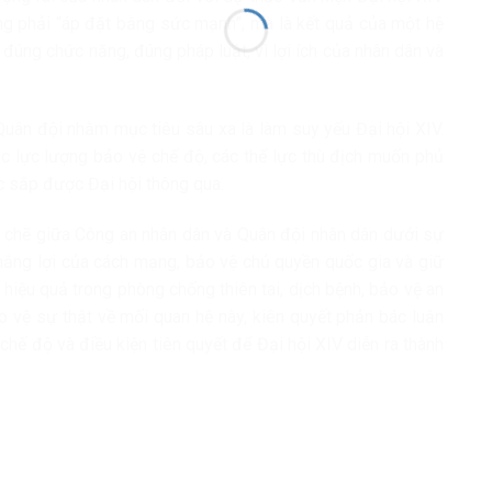
ông phải “áp đặt bằng sức mạnh”, mà là kết quả của một hệ
đúng chức năng, đúng pháp luật, vì lợi ích của nhân dân và
Quân đội nhằm mục tiêu sâu xa là làm suy yếu Đại hội XIV.
c lực lượng bảo vệ chế độ, các thế lực thù địch muốn phủ
c sắp được Đại hội thông qua.
t chẽ giữa Công an nhân dân và Quân đội nhân dân dưới sự
ắng lợi của cách mạng, bảo vệ chủ quyền quốc gia và giữ
p hiệu quả trong phòng chống thiên tai, dịch bệnh, bảo vệ an
ảo vệ sự thật về mối quan hệ này, kiên quyết phản bác luận
a chế độ và điều kiện tiên quyết để Đại hội XIV diễn ra thành