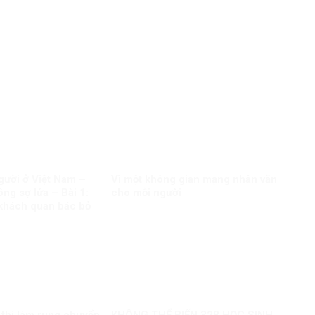
ười ở Việt Nam –
Vì một không gian mạng nhân văn
ng sợ lửa – Bài 1:
cho mỗi người
khách quan bác bỏ
sai trái