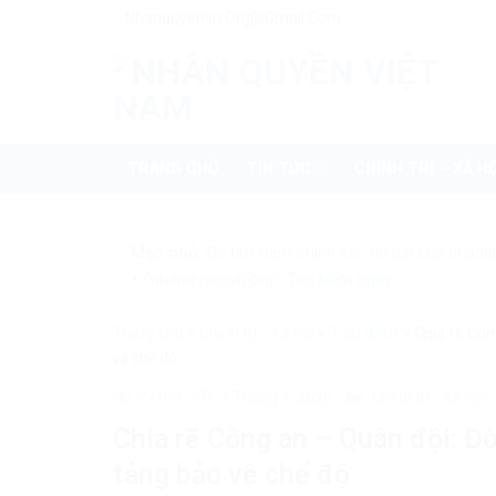
Skip
Nhanquyenvn.org@gmail.com
to
content
TRANG CHỦ
TIN TỨC
CHÍNH TRỊ – XÃ HỘ
Mẹo nhỏ:
Để tìm kiếm chính xác tin bài của nhanq
+ "nhanquyenvn.org".
Tìm kiếm ngay
Trang chủ
»
Chính trị - Xã hội
»
Tiêu điểm
»
Chia rẽ Côn
vệ chế độ
27198
3 Tháng 1, 2026
Chính trị - Xã hội
Chia rẽ Công an – Quân đội: Đ
tảng bảo vệ chế độ