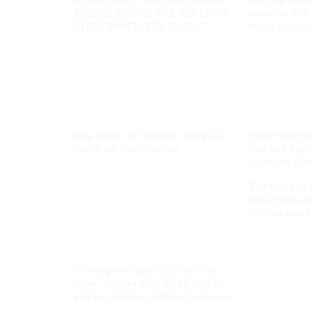
VÌ SAO ĐIỀU TRA PHẢI NHANH
Khi một điểm
NHƯNG KHÔNG THỂ KẾT LUẬN
niềm tin: Bà
THEO “PHIÊN TÒA MẠNG”?
trong bức tr
chính học th
Xây dựng môi trường mạng văn
Hoàn thiện t
minh, có trách nhiệm
cầu xây dựn
toàn dân tro
Tòa Canada 
Ngô, VinFast
ải” đầu tiên 
biên giới
“Phong trào dân chủ hóa Việt
Nam” – Luận điệu cũ kỹ nhằm
xuyên tạc bản chất dân chủ của
Đảng