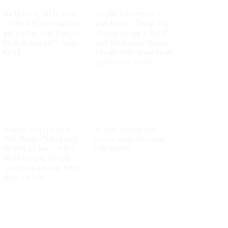
Ba tỷ USD, 10 tỷ USD…
Quyền con người ở
Chiêu trò sản xuất tin
Việt Nam – Vàng thật
giả không giới hạn, vô
không sợ lửa – Bài 2:
liêm sỉ của Lê Trung
Việt Nam thực thi các
Khoa
chuẩn mực quốc tế về
quyền con người
Quyền con người ở
Vì một không gian
Việt Nam – Vàng thật
mạng nhân văn cho
không sợ lửa – Bài 1:
mỗi người
Minh chứng khách
quan bác bỏ mọi luận
điệu sai trái