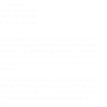
; Công an giữ vai trò
 xã hội. Hai chức năng
 nhất của Đảng—không
ác luận điệu xuyên tạc
h động nguyên tắc bất di bất dịch này. Sự lãnh đạo tuyệt
ợng vũ trang là nguyên tắc hiến định, được thể chế hóa bằng
iai đoạn khó khăn nhất. Không tồn tại chuyện lực lượng này
hông có “khoảng trống quyền lực” để phát sinh xung đột nội
đều được bàn bạc tập thể, quyết định theo nguyên tắc tập
đến cơ sở.
hể hiện rõ. Việc xây dựng, lấy ý kiến và hoàn thiện các dự
được tiến hành nghiêm túc, khoa học, với sự tham gia trách
đội ngũ cán bộ dày dạn thực tiễn. Những ý kiến khác nhau
—minh chứng cho sự phối hợp đồng bộ, hiệu quả giữa các lực
ảng.