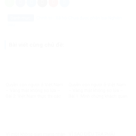
Danh mục:
Chính trị - Xã hội
Chưa được phân loại
Nghiên
cứu
Bài viết cùng chủ đề:
Quyền con người ở Việt Nam
Quyền con người ở Việt Nam
– Vàng thật không sợ lửa –
– Vàng thật không sợ lửa –
Bài 2: Việt Nam thực thi các
Bài 1: Minh chứng khách quan
chuẩn mực quốc tế về quyền
bác bỏ mọi luận điệu sai trái
con người
Vì một không gian mạng nhân
VÌ SAO ĐIỀU TRA PHẢI