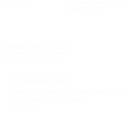
hoại niềm tin
sách thành kết quả cụ thể
trong cuộc sống
An ninh quốc gia và bảo vệ an
ninh quốc gia trong kỷ nguyên
mới phải kiến tạo phát triển
Để lại một bình luận
Email của bạn sẽ không được hiển thị công khai.
Các
trường bắt buộc được đánh dấu
*
Bình luận
*