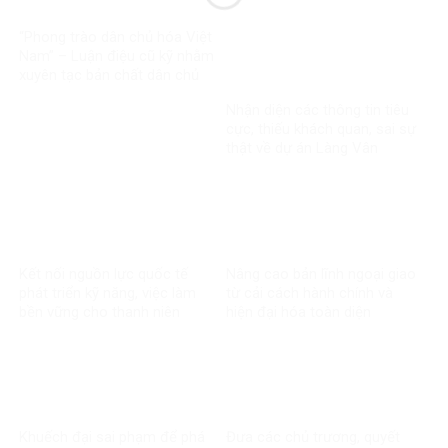
trong vụ kiện xuyên biên giới
“Phong trào dân chủ hóa Việt
Nam” – Luận điệu cũ kỹ nhằm
xuyên tạc bản chất dân chủ
của Đảng
Nhận diện các thông tin tiêu
cực, thiếu khách quan, sai sự
thật về dự án Làng Vân
Kết nối nguồn lực quốc tế
Nâng cao bản lĩnh ngoại giao
phát triển kỹ năng, việc làm
từ cải cách hành chính và
bền vững cho thanh niên
hiện đại hóa toàn diện
Khuếch đại sai phạm để phá
Đưa các chủ trương, quyết