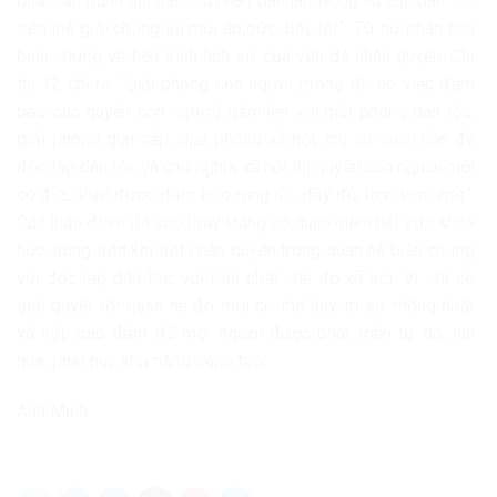
quả đấu tranh lâu dài của nhân dân lao động và các dân tộc
trên thế giới chống lại mọi áp bức, bóc lột”. Từ sự phân tích
biện chứng về tiến trình lịch sử của vấn đề nhân quyền, Chỉ
thị 12 chỉ rõ: “giải phóng con người (trong đó có việc đảm
bảo các quyền con người) gắn liền với giải phóng dân tộc,
giải phóng giai cấp, giải phóng xã hội; chỉ có dưới tiền đề
độc lập dân tộc và chủ nghĩa xã hội thì quyền con người mới
có điều kiện được đảm bảo rộng rãi, đầy đủ, trọn vẹn nhất”.
Các luận điểm đó cho thấy Đảng có quan niệm hết sức khoa
học, đúng đắn khi đặt nhân quyền trong quan hệ biện chứng
với độc lập dân tộc, với bản chất chế độ xã hội. Vì, chỉ có
giải quyết tốt quan hệ đó mới có thể duy trì sự thống nhất
xã hội, bảo đảm để mọi người được phát triển tự do, hài
hòa, phát huy khả năng sáng tạo…
Anh Minh