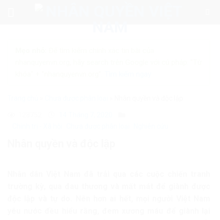
Skip
to
content
Mẹo nhỏ:
Để tìm kiếm chính xác tin bài của
nhanquyenvn.org, hãy search trên Google với cú pháp: "Từ
khóa" + "nhanquyenvn.org".
Tìm kiếm ngay
Trang chủ
»
Chưa được phân loại
»
Nhân quyền và độc lập
128752
14 Tháng 7, 2020
Chính trị - Xã hội
Chưa được phân loại
Nghiên cứu
Nhân quyền và độc lập
Nhân dân Việt Nam đã trải qua các cuộc chiến tranh
trường kỳ, qua đau thương và mất mát để giành được
độc lập và tự do. Nên hơn ai hết, mọi người Việt Nam
yêu nước đều hiểu rằng, đem xương máu để giành lại