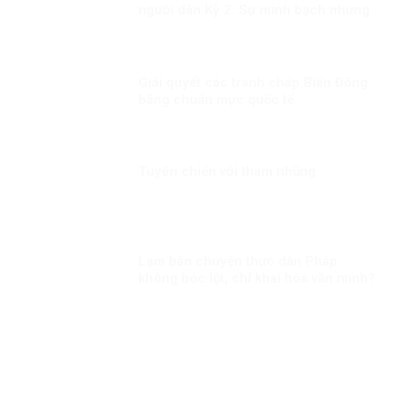
người dân Kỳ 2: Sự minh bạch nhưng
linh hoạt trong công tác tiêm chủng
Giải quyết các tranh chấp Biển Đông
bằng chuẩn mực quốc tế
Tuyên chiến với tham nhũng
Lạm bàn chuyện thực dân Pháp
không bóc lột, chỉ khai hóa văn minh?