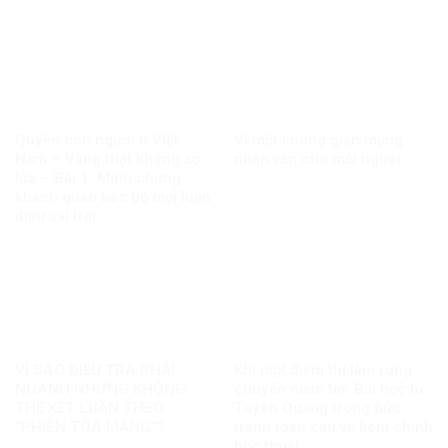
Quyền con người ở Việt
Vì một không gian mạng
Nam – Vàng thật không sợ
nhân văn cho mỗi người
lửa – Bài 1: Minh chứng
khách quan bác bỏ mọi luận
điệu sai trái
VÌ SAO ĐIỀU TRA PHẢI
Khi một điểm thi làm rung
NHANH NHƯNG KHÔNG
chuyển niềm tin: Bài học từ
THỂ KẾT LUẬN THEO
Tuyên Quang trong bức
“PHIÊN TÒA MẠNG”?
tranh toàn cầu về liêm chính
học thuật