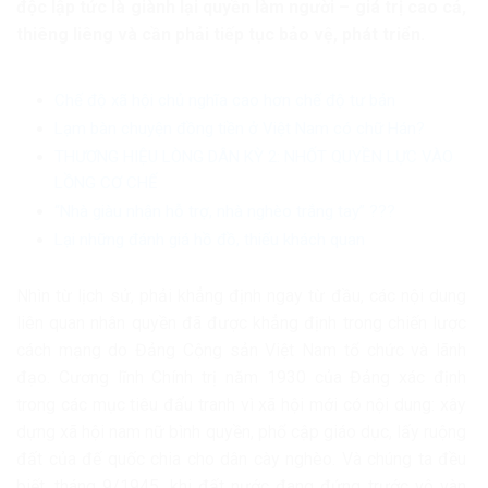
độc lập tức là giành lại quyền làm người – giá trị cao cả,
thiêng liêng và cần phải tiếp tục bảo vệ, phát triển.
Chế độ xã hội chủ nghĩa cao hơn chế độ tư bản
Lạm bàn chuyện đồng tiền ở Việt Nam có chữ Hán?
THƯƠNG HIỆU LÒNG DÂN KỲ 2: NHỐT QUYỀN LỰC VÀO
LỒNG CƠ CHẾ
“Nhà giàu nhận hỗ trợ, nhà nghèo trắng tay” ???
Lại những đánh giá hồ đồ, thiếu khách quan
Nhìn từ lịch sử, phải khẳng định ngay từ đầu, các nội dung
liên quan nhân quyền đã được khẳng định trong chiến lược
cách mạng do Đảng Cộng sản Việt Nam tổ chức và lãnh
đạo. Cương lĩnh Chính trị năm 1930 của Đảng xác định
trong các mục tiêu đấu tranh vì xã hội mới có nội dung: xây
dựng xã hội nam nữ bình quyền, phổ cập giáo dục, lấy ruộng
đất của đế quốc chia cho dân cày nghèo. Và chúng ta đều
biết, tháng 9/1945, khi đất nước đang đứng trước vô vàn