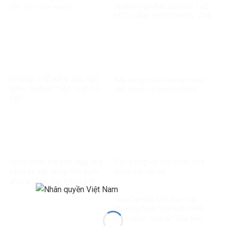
văn cho mỗi người
NHANH NHƯNG KHÔNG THỂ
KẾT LUẬN THEO “PHIÊN TÒA
MẠNG”?
KHÔNG THỂ BIẾN 328 HỌC
Xây dựng môi trường mạng
SINH THÀNH “TẬP THỂ CÓ
văn minh, có trách nhiệm
TỘI”
Hoàn thiện thể chế, đáp ứng
Cẩn trọng với thủ đoạn phá
yêu cầu xây dựng nền quốc
đoàn kết nội bộ
phòng toàn dân trong tình
hình mới
Tòa Canada bác đơn của
Phương Ngô, VinFast chính
thức vượt “cửa ải” đầu tiên