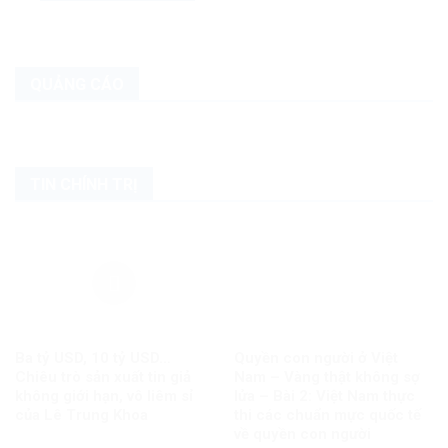
QUẢNG CÁO
TIN CHÍNH TRỊ
Ba tỷ USD, 10 tỷ USD…
Quyền con người ở Việt
Chiêu trò sản xuất tin giả
Nam – Vàng thật không sợ
không giới hạn, vô liêm sỉ
lửa – Bài 2: Việt Nam thực
của Lê Trung Khoa
thi các chuẩn mực quốc tế
về quyền con người