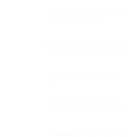
Điều chỉnh tuổi nghỉ hưu – Mang lại lợi
ích cân bằng cho mỗi bên
Lật tẩy chiêu trò “chuyên gia ảo”: Màn
lòe bịp quen thuộc trong các chiến
dịch chống phá những sự kiện trọng
đại
THÚC ĐẨY TỰ CHỦ ĐẠI HỌC:BẮT
NHỊP XU THẾ MỚI
Truyền thống “yêu nước nhớ nguồn”
khác với “sùng bái cá nhân” thế nào?
Bảo đảm tiếp cận công bằng cho mọi