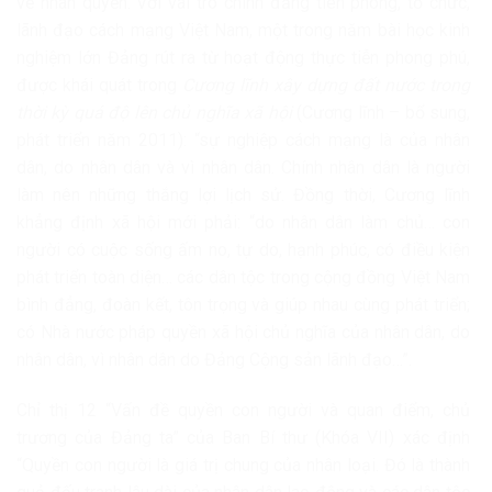
về nhân quyền. Với vai trò chính đảng tiên phong, tổ chức,
lãnh đạo cách mạng Việt Nam, một trong năm bài học kinh
nghiệm lớn Đảng rút ra từ hoạt động thực tiễn phong phú,
được khái quát trong
Cương lĩnh xây dựng đất nước trong
thời kỳ quá độ lên chủ nghĩa xã hội
(Cương lĩnh – bổ sung,
phát triển năm 2011): “sự nghiệp cách mạng là của nhân
dân, do nhân dân và vì nhân dân. Chính nhân dân là người
làm nên những thắng lợi lịch sử. Đồng thời, Cương lĩnh
khẳng định xã hội mới phải: “do nhân dân làm chủ… con
người có cuộc sống ấm no, tự do, hạnh phúc, có điều kiện
phát triển toàn diện… các dân tộc trong cộng đồng Việt Nam
bình đẳng, đoàn kết, tôn trọng và giúp nhau cùng phát triển;
có Nhà nước pháp quyền xã hội chủ nghĩa của nhân dân, do
nhân dân, vì nhân dân do Đảng Cộng sản lãnh đạo…”.
Chỉ thị 12 “Vấn đề quyền con người và quan điểm, chủ
trương của Đảng ta” của Ban Bí thư (Khóa VII) xác định
“Quyền con người là giá trị chung của nhân loại. Đó là thành