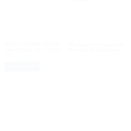
KHÔNG THỂ BIẾN 328 HỌC
Xây dựng môi trường mạng
SINH THÀNH “TẬP THỂ CÓ
văn minh, có trách nhiệm
TỘI”
PHÁP LUẬT