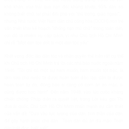
khó khăn, vừa trải qua nạn đói khủng khiếp, 95% dân số
không biết chữ, lại phải đối phó với “thù trong, giặc ngoài”,…
nhưng Nhà nước Việt Nam dân chủ cộng hòa (DCCH) non trẻ
vẫn triển khai kế hoạch “chống nạn mù chữ” trong toàn dân,
coi đó là nhiệm vụ cấp bách, vì như Chủ tịch Hồ Chí Minh
chỉ rõ “Một dân tộc dốt là một dân tộc yếu”.
Khát vọng độc lập dân tộc và nhân quyền thể hiện rất cụ thể
khi Chủ tịch Hồ Chí Minh trả lời các nhà báo nước ngoài năm
1946: “Tôi chỉ có một sự ham muốn, ham muốn tột bậc, là
làm sao cho nước ta được hoàn toàn độc lập, dân ta được
hoàn toàn tự do, đồng bào ai cũng có cơm ăn áo mặc, ai
cũng được học hành”. Đến năm 1948, vào lúc cuộc kháng
chiến chống Pháp diễn ra quyết liệt, trong Lời kêu gọi Thi
đua ái quốc, Chủ tịch Hồ Chí Minh nhấn mạnh sự cần thiết
của vấn đề: “Dựa vào lực lượng của dân, tinh thần của dân,
để gây hạnh phúc cho dân… Toàn dân đủ ăn đủ mặc. Toàn
dân biết đọc, biết viết”.