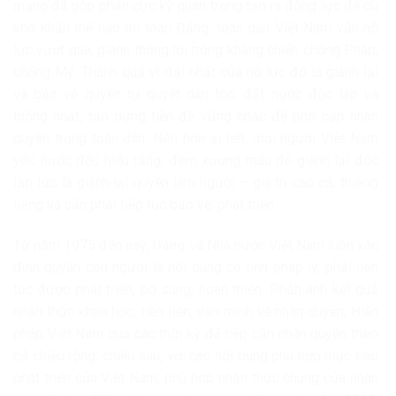
mạng đã góp phần cực kỳ quan trọng tạo ra động lực để dù
khó khăn thế nào thì toàn Đảng, toàn dân Việt Nam vẫn nỗ
lực vượt qua, giành thắng lợi trong kháng chiến chống Pháp,
chống Mỹ. Thành quả vĩ đại nhất của nỗ lực đó là giành lại
và bảo vệ quyền tự quyết dân tộc, đất nước độc lập và
thống nhất, tạo dựng tiền đề vững chắc để phổ cập nhân
quyền trong toàn dân. Nên hơn ai hết, mọi người Việt Nam
yêu nước đều hiểu rằng, đem xương máu để giành lại độc
lập tức là giành lại quyền làm người – giá trị cao cả, thiêng
liêng và cần phải tiếp tục bảo vệ, phát triển.
Từ năm 1975 đến nay, Đảng và Nhà nước Việt Nam luôn xác
định quyền con người là nội dung có tính pháp lý, phải liên
tục được phát triển, bổ sung, hoàn thiện. Phản ánh kết quả
nhận thức khoa học, tiên tiến, văn minh về nhân quyền, Hiến
pháp Việt Nam qua các thời kỳ đã tiếp cận nhân quyền theo
cả chiều rộng, chiều sâu, với các nội dung phù hợp mục tiêu
phát triển của Việt Nam, phù hợp nhận thức chung của nhân