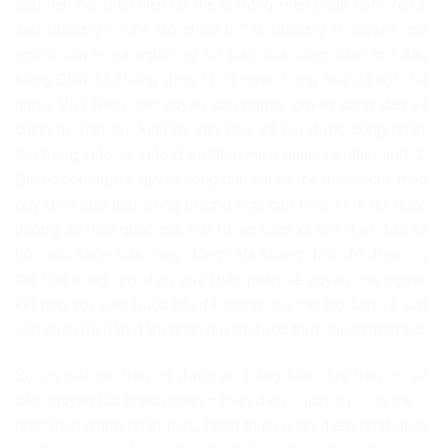
loại tiến bộ. Biểu hiện cụ thể là trong Hiến pháp năm 2013,
sau Chương I “Chế độ chính trị” là Chương II “Quyền con
người, quyền và nghĩa vụ cơ bản của công dân” mở đầu
bằng Điều 14 khẳng định: “1. Ở nước Cộng hòa xã hội chủ
nghĩa Việt Nam, các quyền con người, quyền công dân về
chính trị, dân sự, kinh tế, văn hóa, xã hội được công nhận,
tôn trọng, bảo vệ, bảo đảm theo Hiến pháp và pháp luật; 2.
Quyền con người, quyền công dân chỉ có thể bị hạn chế theo
quy định của luật trong trường hợp cần thiết vì lý do quốc
phòng, an ninh quốc gia, trật tự, an toàn xã hội, đạo đức xã
hội, sức khỏe của cộng đồng”. Và khẳng định đó được cụ
thể hóa trong quy định của Hiến pháp về quyền con người,
kết hợp với việc Quốc hội đã thông qua các bộ luật và luật
liên quan để bảo đảm nhân quyền được thực thi nghiêm túc.
Sự ưu việt nói trên có được do Đảng luôn dựa trên cơ sở
các nguyên tắc khách quan – toàn diện – lịch sử – cụ thể –
phát triển nhằm nhận thức, hoàn thiện quan điểm nhất quán