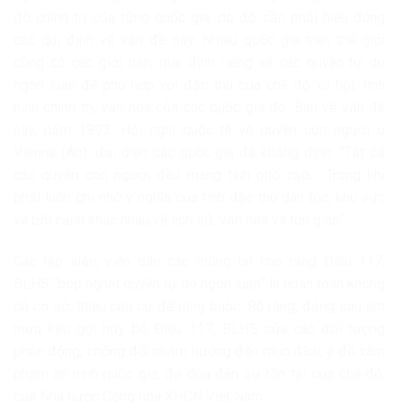
độ chính trị của từng quốc gia, do đó cần phải hiểu đúng
các qui định về vấn đề này. Nhiều quốc gia trên thế giới
cũng có các giới hạn, quy định riêng về các quyền tự do
ngôn luận để phù hợp với đặc thù của chế độ xã hội, tình
hình chính trị, văn hóa của các quốc gia đó. Bàn về vấn đề
này, năm 1993, Hội nghị quốc tế về quyền con người ở
Vienna (Áo), đại diện các quốc gia đã khẳng định: “Tất cả
các quyền con người đều mang tính phổ cập… Trong khi
phải luôn ghi nhớ ý nghĩa của tính đặc thù dân tộc, khu vực
và bối cảnh khác nhau về lịch sử, văn hóa và tôn giáo”…
Các lập luận, viện dẫn các thông tin cho rằng Điều 117,
BLHS “bóp nghẹt quyền tự do ngôn luận” là hoàn toàn không
có cơ sở, thiếu căn cứ để ràng buộc. Rõ ràng, đằng sau âm
mưu kêu gọi hủy bỏ Điều 117, BLHS của các đối tượng
phản động, chống đối nhằm hướng đến mục đích, ý đồ xâm
phạm an ninh quốc gia, đe dọa đến sự tồn tại của chế độ,
của Nhà nước Cộng hòa XHCN Việt Nam.