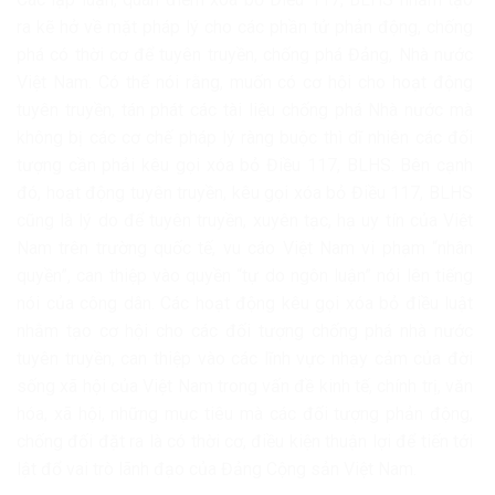
ra kẽ hở về mặt pháp lý cho các phần tử phản động, chống
phá có thời cơ để tuyên truyền, chống phá Đảng, Nhà nước
Việt Nam. Có thể nói rằng, muốn có cơ hội cho hoạt động
tuyên truyền, tán phát các tài liệu chống phá Nhà nước mà
không bị các cơ chế pháp lý ràng buộc thì dĩ nhiên các đối
tượng cần phải kêu gọi xóa bỏ Điều 117, BLHS. Bên cạnh
đó, hoạt động tuyên truyền, kêu gọi xóa bỏ Điều 117, BLHS
cũng là lý do để tuyên truyền, xuyên tạc, hạ uy tín của Việt
Nam trên trường quốc tế, vu cáo Việt Nam vi phạm “nhân
quyền”, can thiệp vào quyền “tự do ngôn luận” nói lên tiếng
nói của công dân. Các hoạt động kêu gọi xóa bỏ điều luật
nhằm tạo cơ hội cho các đối tượng chống phá nhà nước
tuyên truyền, can thiệp vào các lĩnh vực nhạy cảm của đời
sống xã hội của Việt Nam trong vấn đề kinh tế, chính trị, văn
hóa, xã hội, những mục tiêu mà các đối tượng phản động,
chống đối đặt ra là có thời cơ, điều kiện thuận lợi để tiến tới
lật đổ vai trò lãnh đạo của Đảng Cộng sản Việt Nam.