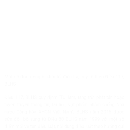
Một số đối tượng bị khởi tố, điều tra, truy tố theo Điều 117,
BLHS
Điều 117, BLHS quy định: “Tội làm, tàng trữ, phát tán hoặc
tuyên truyền thông tin, tài liệu, vật phẩm nhằm chống Nhà
nước Cộng hòa XHCN Việt Nam”, BLHS năm 2015 được
sửa đổi, bổ sung từ Điều 88 BLHS năm 1999 với một số
điểm mới về tên điều luật, nội dung điều luật theo hướng qui