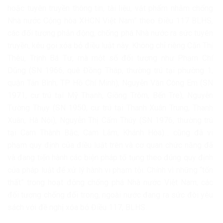
hoặc tuyên truyền thông tin, tài liệu, vật phẩm nhằm chống
Nhà nước Cộng hòa XHCN Việt Nam” theo Điều 117 BLHS,
các đối tượng phản động, chống phá Nhà nước ra sức tuyên
truyền, kêu gọi xóa bỏ điều luật này. Không chỉ riêng Cấn Thị
Thêu, Trịnh Bá Tư, mà một số đối tượng như Phạm Chí
Dũng (SN 1966, quê Đồng Tháp, thường trú tại phường 1,
quận Tân Bình, TP Hồ Chí Minh), Nguyễn Văn Công Em (SN
1971, cư trú tại Mỹ Thạnh, Giồng Trôm, Bến Tre), Nguyễn
Tường Thụy (SN 1950, cư trú tại Thanh Xuân Trung, Thanh
Xuân, Hà Nội), Nguyễn Thị Cẩm Thúy (SN 1976, thường trú
tại Cam Thành Bắc, Cam Lâm, Khánh Hòa)… cũng đã vi
phạm quy định của điều luật trên và cơ quan chức năng đã
và đang tiến hành các biện pháp tố tụng theo đúng quy định
của pháp luật để xử lý hành vi phạm tội. Chính vì những “tổn
thất” trong hoạt động chống phá Nhà nước Việt Nam, các
đối tượng chống đối trong, ngoài nước đang ra sức đòi yêu
sách với đề nghị xóa bỏ Điều 117, BLHS.