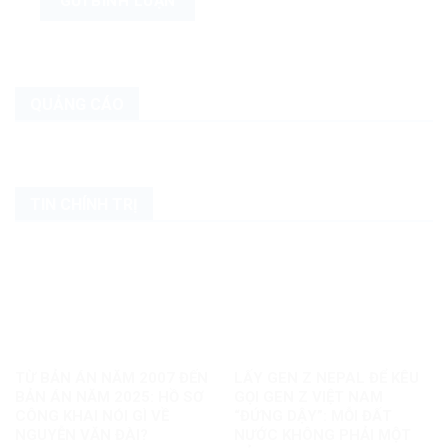
QUẢNG CÁO
TIN CHÍNH TRỊ
TỪ BẢN ÁN NĂM 2007 ĐẾN
LẤY GEN Z NEPAL ĐỂ KÊU
BẢN ÁN NĂM 2025: HỒ SƠ
GỌI GEN Z VIỆT NAM
CÔNG KHAI NÓI GÌ VỀ
“ĐỨNG DẬY”: MỖI ĐẤT
NGUYỄN VĂN ĐÀI?
NƯỚC KHÔNG PHẢI MỘT