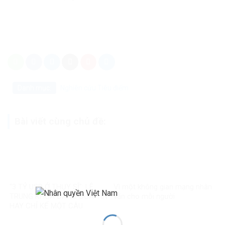
Danh mục:
Nghiên cứu
Tiêu điểm
Bài viết cùng chủ đề:
“3 TỶ USD Ở THỤY SĨ”: LÊ
Vì một không gian mạng nhân
TRUNG KHOA ĐANG ĐƯA TIN
văn cho mỗi người
HAY CHỈ KỂ MỘT CÂU
CHUYỆN?