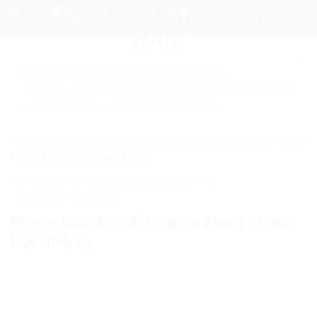
Skip
to
content
Mẹo nhỏ:
Để tìm kiếm chính xác tin bài của
nhanquyenvn.org, hãy search trên Google với cú pháp: "Từ
khóa" + "nhanquyenvn.org".
Tìm kiếm ngay
Trang chủ
»
Chính trị - Xã hội
»
Nghiên cứu
»
Bàn về luận điệu đòi
hủy bỏ Điều 117, Bộ luật Hình sự
126100
8 Tháng mười một, 2021
Nghiên cứu
Tiêu điểm
Bàn về luận điệu đòi hủy bỏ Điều 117, Bộ
luật Hình sự