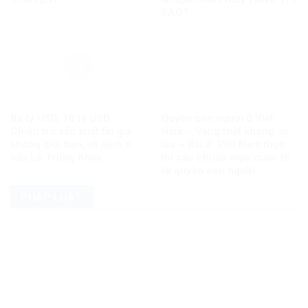
SAO?
Ba tỷ USD, 10 tỷ USD…
Quyền con người ở Việt
Chiêu trò sản xuất tin giả
Nam – Vàng thật không sợ
không giới hạn, vô liêm sỉ
lửa – Bài 2: Việt Nam thực
của Lê Trung Khoa
thi các chuẩn mực quốc tế
về quyền con người
PHÁP LUẬT