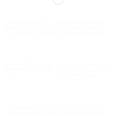
VÌ SAO ĐIỀU TRA PHẢI
Khi một điểm thi làm rung
NHANH NHƯNG KHÔNG THỂ
chuyển niềm tin: Bài học từ
KẾT LUẬN THEO “PHIÊN TÒA
Tuyên Quang trong bức tranh
MẠNG”?
toàn cầu về liêm chính học
thuật
KHÔNG THỂ BIẾN 328 HỌC
Nhận diện các thông tin tiêu
SINH THÀNH “TẬP THỂ CÓ
cực, thiếu khách quan, sai sự
TỘI”
thật về dự án Làng Vân
Luôn khắc ghi những thành
Phát biểu của Thủ tướng
quả vinh quang có được từ sự
Chính phủ Lê Minh Hưng tại