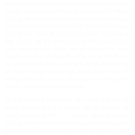
định cụ thể hơn và mở rộng phạm vi khách quan của tội này.
Sửa đổi, bổ sung, hoàn thiện BLHS nói chung, Điều 88 của
BLHS cũ nói riêng nhằm phù hợp với tình hình thực tiễn, các
mặt khách quan trong công tác phòng, chống tội phạm trong
tình hình mới. Trước đó, Điều 88 BLHS năm 1999 cũng là
điều luật mà các đối tượng chống phá Nhà nước ra sức
tuyên truyền, yêu cầu xóa bỏ. Sau khi điều luật này được
sửa đổi, bổ sung, hoàn thiện theo Điều 117, BLHS 2015 thì
các phần tử chống đối cũng không từ bỏ âm mưu, mà tiếp
tục “bài ca” kêu gọi xóa bỏ nhằm đạt được âm mưu, ý đồ
chống phá Nhà nước với mục tiêu xóa bỏ vai trò cầm quyền,
lãnh đạo của Đảng Cộng sản Việt Nam.
Các luận điệu, lý lẽ yêu cầu Việt Nam xóa bỏ điều luật này
thường được họ đưa ra là “mơ hồ, dập tắt tiếng nói trái
chiều”, qui kết rằng: “Điều 117 vi phạm Hiến pháp và đang
sử dụng như là một phương tiện trấn áp nhằm phục vụ cho
mục tiêu chính trị dưới danh nghĩa luật pháp quốc gia…”. Đặc