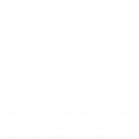
“Bầu cử là nghĩa vụ bị ép buộc”? – Nhận diện sự đánh
tráo khái niệm về quyền chính trị ở Việt Nam
“Không có tranh luận chính sách”? – Nhận diện ngộ nhận
và khẳng định thực chất đối thoại chính sách trong đời
sống nghị trường Việt Nam
CƠ CHẾ HIỆP THƯƠNG VÀ TÍNH DÂN CHỦ ĐẠI DIỆN:
NHÌN TỪ NGUYÊN TẮC PHÁP QUYỀN VÀ SO SÁNH QUỐC
TẾ
CHIẾN DỊCH TRUYỀN THÔNG ĐEN: TỪ GIEO MẦM CHIA
RẼ ĐẾN KÍCH ĐỘNG BẠO LOẠN – ÂM MƯU CHỐNG PHÁ
CÓ HỆ THỐNG CỦA VIỆT TÂN VÀ BĂNG ĐẢNG
Chiêu trò lợi dụng phụ nữ dân tộc Thượng: Tổ chức Cứu
Người Vượt Biển và vở kịch “tù đày tôn giáo”
Trước khi diễn ra phiên tòa phúc thẩm xét xử các đối tượng
Cấn Thị Thêu (SN 1962, thường trú tại Dương Nội, Hà Đông,
Hà Nội); Trịnh Bá Tư (SN 1989, trú tại Đại Đồng, Ngọc
Lương, Yên Thủy, Hòa Bình) về tội “Làm, tàng trữ, phát tán