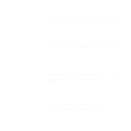
Viêm cơ tim: COVID-19 có nguy cơ
đối với tim lớn hơn nhiều so với tiêm
chủng!
Mâu thuẫn giữa tôn giáo và tự do tôn
giáo
Xung đột Nga-Ukraine và lập trường
ngoại giao của Việt Nam (1)
Góp ý Đại hội XIII: Thảm họa “nhân sỹ
trí thức” Nguyễn Ngọc Chu!