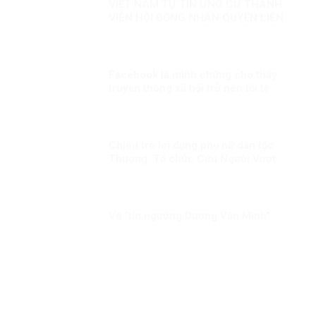
VIỆT NAM TỰ TIN ỨNG CỬ THÀNH
VIÊN HỘI ĐỒNG NHÂN QUYỀN LIÊN
HỢP QUỐC KỲ 1: CÔNG CUỘC ĐỔI
MỚI – NỀN TẢNG BẢO ĐẢM QUYỀN
CON NGƯỜI
Facebook là minh chứng cho thấy
truyền thông xã hội trở nên tồi tệ
Chiêu trò lợi dụng phụ nữ dân tộc
Thượng: Tổ chức Cứu Người Vượt
Biển và vở kịch “tù đày tôn giáo”
Về “tín ngưỡng Dương Văn Mình”