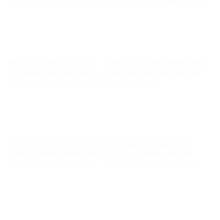
hy sinh to lớn, cao cả của các
Hội nghị tri ân người có công
thế hệ đi trước
với cách mạng toàn quốc
năm 2026
Khi công lý không còn chỗ
Bài học Huệ Như: Danh tiếng
cho những màn kịch “nạn
xây nhiều năm, mất chỉ sau
nhân hóa”: Ranh giới mà Huệ
vài phán quyết!
Như đã vượt qua
Khi một “hạt sạn” nhỏ bị biến
Giải mã “công nghệ thao
thành “cơn bão” truyền thông:
túng” qua video ngắn: Khi
Nhìn lại các luồng tin thất
thuật toán trở thành vũ khí
thiệt về chính sách thuế
trong chiến tranh nhận thức