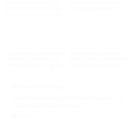
Từ góc nhìn dữ liệu số: Sự
Ai thực sự được lợi từ luận
thật đằng sau những xuyên
điệu “độc quyền điện”?
tạc về cải cách hành chính
Giải mã con số trong báo cáo
Khi biểu tượng cảm xúc trở
tài chính: Sự thật đằng sau
thành vũ khí: Giải mã làn sóng
những đồn đoán về Tập đoàn
“Haha” và những hệ lụy đối
Điện lực Việt Nam
với môi trường thông tin số
Để lại một bình luận
Email của bạn sẽ không được hiển thị công khai.
Các
trường bắt buộc được đánh dấu
*
Bình luận
*