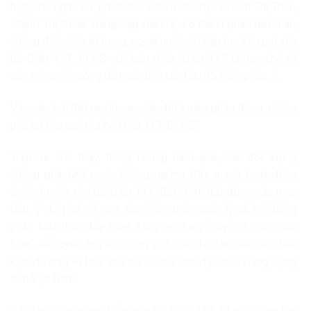
biệt, khi “nghe tin” phiên tòa xét xử các bị cáo Cấn Thị Thêu,
Phạm Thị Đoan Trang sắp diễn ra, số thành phần bất mãn,
chống đối chính trị trong, ngoài nước lại tiếp tục kêu gọi xóa
bỏ Điều 117, BLHS với luận điệu “Điều 117 là hạn chế và
cản trở quyền công dân qui định tại điều 25 Hiến pháp…”.
Vậy, câu hỏi đặt ra, tại sao các đối tượng phản động, chống
phá lại kêu gọi xóa bỏ Điều 117, BLHS?
Thực tế cho thấy, trong những năm qua, các đối tượng
chống phá Nhà nước không ngừng đẩy mạnh hoạt động
tuyên truyền xóa bỏ Điều 117, BLHS để đạt được các mục
tiêu, ý đồ phá vỡ quy tắc Nhà nước quản lý xã hội bằng
pháp luật, thúc đẩy hoạt động lợi dụng “quyền tự do ngôn
luận” để tuyên truyền chống phá chế độ, tạo tiền đề, điều
kiện để chuyển hóa, xóa bỏ vai trò lãnh đạo của Đảng Cộng
sản Việt Nam.
Các lập luận, quan điểm xóa bỏ Điều 117, BLHS nhằm tạo