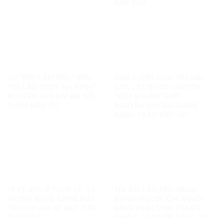
BẢN SAO
TỪ “MỜI LÀM VIỆC” ĐẾN
GÁN CHIẾN DỊCH TÌM HÀI
“TÔ LÂM SUỴT AN NINH”:
CỐT LIỆT SĨ VỚI CHUYỆN
NGUYỄN VĂN ĐÀI ĐÃ NỐI
“XEM BÓI GIỮ GHẾ”:
THÊM ĐIỀU GÌ?
NGUYỄN VĂN ĐÀI ĐANG
ĐÁNH TRÁO ĐIỀU GÌ?
“3 TỶ USD Ở THỤY SĨ”: LÊ
TIN SAI LAN ĐẾN HÀNG
TRUNG KHOA ĐANG ĐƯA
NGHÌN NGƯỜI: CHỈ NGƯỜI
TIN HAY CHỈ KỂ MỘT CÂU
ĐĂNG PHẢI CHỊU TRÁCH
CHUYỆN?
NHIỆM, CÒN NỀN TẢNG THÌ