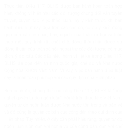
Thực tiễn, Điều 117, BLHS được ban hành hoàn toàn hợp
hiến, không vi hiến như các đối tượng chống đối vẫn tuyên
truyền, xuyên tạc. Việc thảo luận, lấy ý kiến trước khi ban
hành điều luật này dựa trên các căn cứ, cơ sở ý kiến đóng
góp của các cơ quan, ban, ngành, của toàn xã hội và tuân
theo một quy trình rất chặt chẽ, đồng thời nhận được sự
đồng thuận của toàn xã hội, ngoại trừ các đối tượng có mục
đích, ý đồ xấu. Các dấu hiệu, hành vi liệt kê trong Điều 117,
BLHS đe dọa đến an ninh quốc gia, chế độ và Nhà nước
Cộng hòa XHCN Việt Nam. Vì vậy, việc ban hành điều luật
này là hoàn toàn phù hợp với các quy định của Hiến pháp.
Bên cạnh đó, không thể cho rằng Điều 117, BLHS là “bóp
nghẹt quyền tự do ngôn luận”, bởi lẽ trên thực tế ở Việt Nam,
quyền tự do ngôn luận được Nhà nước tôn trọng và bảo vệ
và đó cũng là quyền cơ bản của công dân theo qui định của
Hiến pháp. Tuy nhiên, ở đây cần phải hiểu rằng, quyền tự do
ngôn luận luôn gắn với nghĩa vụ của công dân, gắn với chế