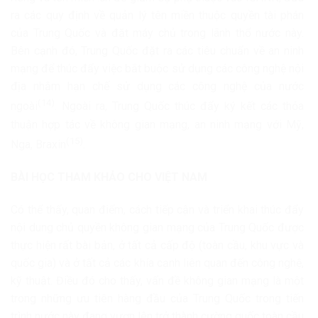
ra các quy định về quản lý tên miền thuộc quyền tài phán
của Trung Quốc và đặt máy chủ trong lãnh thổ nước này.
Bên cạnh đó, Trung Quốc đặt ra các tiêu chuẩn về an ninh
mạng để thúc đẩy việc bắt buộc sử dụng các công nghệ nội
địa nhằm hạn chế sử dụng các công nghệ của nước
(14)
ngoài
. Ngoài ra, Trung Quốc thúc đẩy ký kết các thỏa
thuận hợp tác về không gian mạng, an ninh mạng với Mỹ,
(15)
Nga, Braxin
.
BÀI HỌC THAM KHẢO CHO VIỆT NAM
Có thể thấy, quan điểm, cách tiếp cận và triển khai thúc đẩy
nội dung chủ quyền không gian mạng của Trung Quốc được
thực hiện rất bài bản, ở tất cả cấp độ (toàn cầu, khu vực và
quốc gia) và ở tất cả các khía cạnh liên quan đến công nghệ,
kỹ thuật. Điều đó cho thấy, vấn đề không gian mạng là một
trong những ưu tiên hàng đầu của Trung Quốc trong tiến
trình nước này đang vươn lên trở thành cường quốc toàn cầu