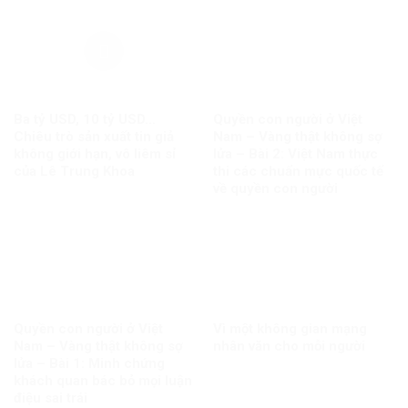
Ba tỷ USD, 10 tỷ USD…
Quyền con người ở Việt
Chiêu trò sản xuất tin giả
Nam – Vàng thật không sợ
không giới hạn, vô liêm sỉ
lửa – Bài 2: Việt Nam thực
của Lê Trung Khoa
thi các chuẩn mực quốc tế
về quyền con người
Quyền con người ở Việt
Vì một không gian mạng
Nam – Vàng thật không sợ
nhân văn cho mỗi người
lửa – Bài 1: Minh chứng
khách quan bác bỏ mọi luận
điệu sai trái