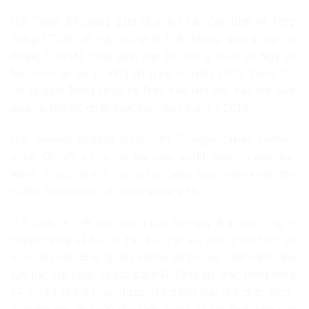
(15) Tuyên bố chung giữa Chủ tịch Tập Cận Bình và Tổng
thống V.Putin về hợp tác phát triển không gian thông tin
(tháng 6-2016); Hiệp định hợp tác Trung Quốc và Nga về
bảo đảm an ninh thông tin quốc tế năm 2015; Tuyên bố
chung giữa Trung Quốc và Braxin về làm sâu sắc hơn nữa
quan hệ Đối tác chiến lược toàn diện tháng 7-2014.
(16) Nadege Rolland (2020), An Emergin China’s centric-
order: China’s vision for the new world order in practice.
Adam Segal, China’s Vision for Cyber Sovereignty and the
Global Governance of Cyberspace, p86.
(17) Luật về triển khai mạng của Đức quy định các công ty
truyền thông xã hội có thể đối mặt với mức phạt 50 triệu
euro nếu các công ty này không dỡ bỏ các phát ngôn tiêu
cực bất hợp pháp và các bài viết/đăng tải khác trong vòng
24 giờ kể tử khi nhận được thông báo của nhà chức trách.