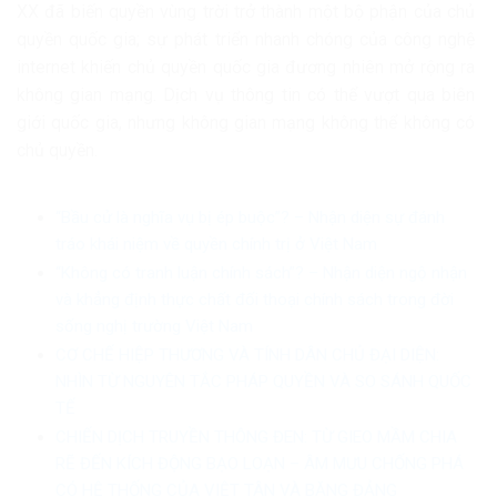
XX đã biến quyền vùng trời trở thành một bộ phận của chủ
quyền quốc gia; sự phát triển nhanh chóng của công nghệ
internet khiến chủ quyền quốc gia đương nhiên mở rộng ra
không gian mạng. Dịch vụ thông tin có thể vượt qua biên
giới quốc gia, nhưng không gian mạng không thể không có
chủ quyền.
“Bầu cử là nghĩa vụ bị ép buộc”? – Nhận diện sự đánh
tráo khái niệm về quyền chính trị ở Việt Nam
“Không có tranh luận chính sách”? – Nhận diện ngộ nhận
và khẳng định thực chất đối thoại chính sách trong đời
sống nghị trường Việt Nam
CƠ CHẾ HIỆP THƯƠNG VÀ TÍNH DÂN CHỦ ĐẠI DIỆN:
NHÌN TỪ NGUYÊN TẮC PHÁP QUYỀN VÀ SO SÁNH QUỐC
TẾ
CHIẾN DỊCH TRUYỀN THÔNG ĐEN: TỪ GIEO MẦM CHIA
RẼ ĐẾN KÍCH ĐỘNG BẠO LOẠN – ÂM MƯU CHỐNG PHÁ
CÓ HỆ THỐNG CỦA VIỆT TÂN VÀ BĂNG ĐẢNG