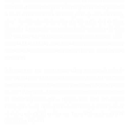
Xingapo yêu cầu các nền tảng mạng xã hội thực hiện các
cảnh báo đối với những bài viết/đăng tải bị Chính phủ cho
là sai và dỡ bỏ các bình luận không phù hợp với “lợi ích công
cộng”. Tại Mỹ, các nhà lập pháp của Đảng Dân chủ và Đảng
Cộng hòa đang nghiên cứu việc sửa đổi hoặc thu hồi Mục
230 của Đạo luật về khuôn phép trong thông tin năm 1996.
Nhờ vào Mục 230 này, phần lớn đã giải phóng một số công
ty internet khỏi trách nhiệm pháp lý đối với nội dung của
bên thứ ba.
(18) Văn kiện Đại hội XIII của Đảng, Nghị quyết số 29-
NQ/TW ngày 25-7-2018 của Bộ Chính trị khóa XII “Về Chiến
lược bảo vệ Tổ quốc trên không gian mạng”; Nghị quyết số
30-NQ/TW ngày 25-7-2018 của Bộ Chính trị “Về Chiến lược
an ninh mạng quốc gia”…, Nguyễn Việt Lâm: Chủ quyền
không gian mạng: Lý thuyết, thực tiễn trong quan hệ quốc tế
và những vấn đề đặt ra hiện nay, Tạp chí Cộng sản, số 971
(8-2021), tr.110-111.