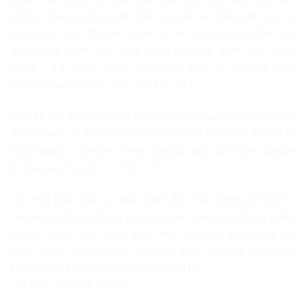
không, nhưng một khi đã tham gia vào các điều ước này họ
buộc phải tuân thủ các nghĩa vụ và trao lại một phần chủ
quyền của mình cho cộng đồng quốc tế. Xem Đào Minh
Hồng – Lê Hồng Hiệp: Thuật ngữ quan hệ quốc tế, Nxb
Chính trị quốc gia Sự thật, 2018, tr. 121
(2), (6), (8) BinXing Fang (2018), Cybersapce Sovereignty,
Reflections on Building a Community of Common Future in
Cyberspace, Sience Press Beijing and Springer Nature
Singapore Pte Ltd, tr.1, 321, 171.
(3) Phát biểu của Lu Wei, Giám đốc Văn phòng thông tin
internet quốc gia Trung Quốc tại Bàn tròn giữa Trung Quốc
và Hàn Quốc năm 2013, xem thêm: An toàn quyết định sự
thành công hay thất bại, sự phát triển dẫn dắt tương lai,
http://www.xinhuanet.com//world/2013-
12/10/c_125838121.htm.