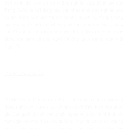
Bên cạnh đó, trên cơ sở những nghiên cứu, đánh giá của
Trung Quốc về nội dung này, cân nhắc thúc đẩy nghiên cứu
về tác động của việc thực hiện chủ quyền số trong không
gian mạng đối với an ninh và phát triển của Việt Nam, cũng
như đề xuất các hướng giải quyết, trong đó có việc sớm xây
dựng nội hàm về chủ quyền không gian mạng của Việt
(19)
Nam
.
Tư liệu tham khảo:
(1) Một điểm đáng lưu ý ở đây là: chủ quyền quốc gia không
đồng nghĩa với quyền lực vô hạn và vô điều kiện của quốc
gia. Các quốc gia có thể có các nghĩa vụ quốc tế, nhất là khi
tham gia vào các điều ước quốc tế. Mặc dù các quốc gia có
quyền lựa chọn có tham gia vào các điều ước này hay