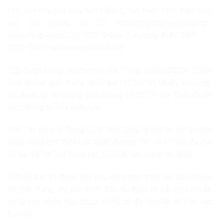
(11) Ghi chú của Chủ tịch OEWG, ban hành kèm theo Báo
cáo của OEWG về ICT https://front.un-arm.org/wp-
content/uploads/2021/03/Chairs-Summary-A-AC.290-
2021-CRP.3-technical-reissue.pdf.
(12) Sách trắng về internet của Trung Quốc (2010), Chiến
lược không gian mạng quốc gia (12-2016), Chiến lược hợp
tác quốc tế về không gian mạng (3-2017), Dự thảo Chiến
lược thông tin hóa quốc gia.
(13) Các công ty Trung Quốc hiện đang là đối tác công nghệ
quan trọng dọc theo các tuyến đường BRI và ở Đông Âu, họ
có vai trò lớn hơn trong các tổ chức tiêu chuẩn quốc tế.
(14) Ủy ban Kỹ thuật 260 phụ trách phát triển các tiêu chuẩn
an ninh mạng, đã ban hành 300 dự thảo về các tiêu chuẩn
riêng biệt, nhiều tiêu chuẩn trong số đó hiện đã có hiệu lực
thi hành.