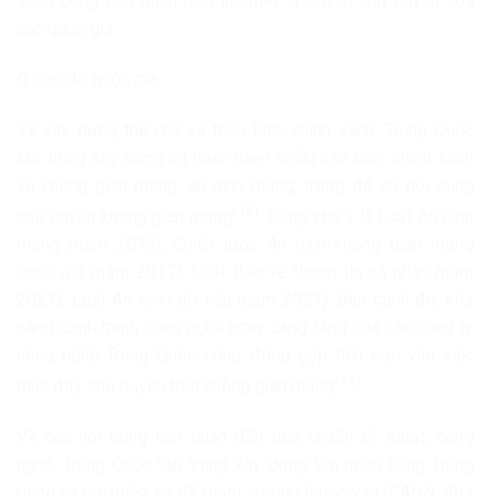
sách công liên quan đến internet là quyền chủ quyền của
các quốc gia.
Ở cấp độ quốc gia:
Về xây dựng thể chế và triển khai chính sách, Trung Quốc
tập trung xây dựng và hoàn thiện nhiều văn bản, chính sách
về không gian mạng, an ninh mạng, trong đó có nội dung
(12)
chủ quyền không gian mạng
. Đáng chú ý là Luật An ninh
mạng (năm 2015), Chiến lược An ninh không gian mạng
quốc gia (năm 2017), Luật Bảo vệ thông tin cá nhân (năm
2021), Luật An toàn dữ liệu (năm 2021). Bên cạnh đó, khả
năng cạnh tranh công nghệ ngày càng tăng của các công ty
công nghệ Trung Quốc cũng đóng góp tích cực vào việc
(13)
thúc đẩy chủ quyền trên không gian mạng
.
Về các nội dung liên quan đến tiêu chuẩn kỹ thuật, công
nghệ, Trung Quốc tập trung xây dựng tên miền tiếng Trung
riêng và tên miền .cn để giảm sự phụ thuộc vào ICANN, đưa