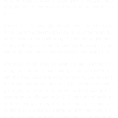
cơ sở đó, Trung Quốc cho rằng, chủ quyền không gian mạng
gồm bốn yếu tố, bốn quyền cơ bản và bốn nguyên tắc cơ
bản.
Bốn yếu tố là: (1) công nghệ thông tin truyền thông hỗ trợ sự
tồn tại của không gian mạng; (2) dữ liệu được tạo ra, lưu trữ,
xử lý, truyền và trình chiếu trong hệ thống công nghệ thông
tin truyền thông; (3) các vai trò của mạng truyền và xử lý dữ
liệu; và (4) kiểm soát các nguyên tắc xử lý và truyền dữ liệu.
Bốn quyền cơ bản gồm: (1) quyền độc lập về không gian
mạng, tức là cơ sở hạ tầng không gian mạng được đặt trên
lãnh thổ Trung Quốc hoạt động một cách tự chủ và không
thể bị can thiệp bởi các quốc gia; (2) bình đẳng trên không
gian mạng, tức là mọi quốc gia đều có địa vị quản trị bình
đẳng trong kết nối mạng quốc tế; (3) nhà nước có quyền tự
vệ trên không gian mạng để bảo vệ không gian mạng của
họ không bị xâm phạm; (4) quyền tài phán trên không gian
mạng, tức là các cơ sở cấu thành không gian mạng và dữ