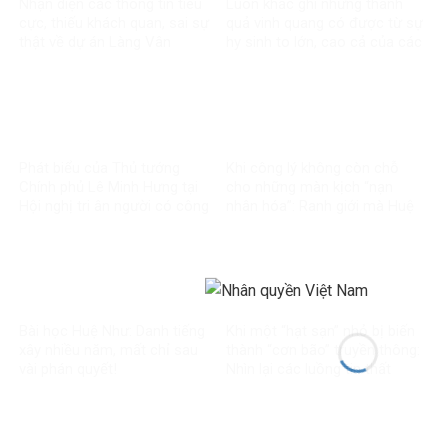
Nhận diện các thông tin tiêu
Luôn khắc ghi những thành
cực, thiếu khách quan, sai sự
quả vinh quang có được từ sự
thật về dự án Làng Vân
hy sinh to lớn, cao cả của các
thế hệ đi trước
Phát biểu của Thủ tướng
Khi công lý không còn chỗ
Chính phủ Lê Minh Hưng tại
cho những màn kịch “nạn
Hội nghị tri ân người có công
nhân hóa”: Ranh giới mà Huệ
với cách mạng toàn quốc
Như đã vượt qua
năm 2026
Bài học Huệ Như: Danh tiếng
Khi một “hạt sạn” nhỏ bị biến
xây nhiều năm, mất chỉ sau
thành “cơn bão” truyền thông:
vài phán quyết!
Nhìn lại các luồng tin thất
thiệt về chính sách thuế