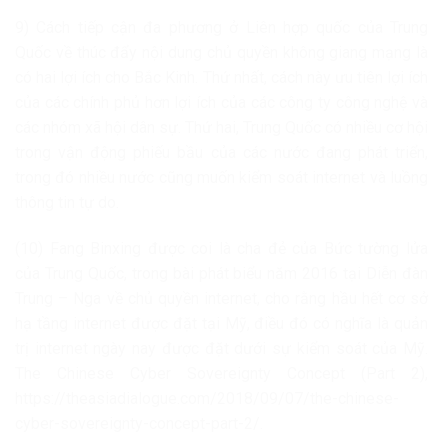
9) Cách tiếp cận đa phương ở Liên hợp quốc của Trung
Quốc về thúc đẩy nội dung chủ quyền không giang mạng là
có hai lợi ích cho Bắc Kinh. Thứ nhất, cách này ưu tiên lợi ích
của các chính phủ hơn lợi ích của các công ty công nghệ và
các nhóm xã hội dân sự. Thứ hai, Trung Quốc có nhiều cơ hội
trong vận động phiếu bầu của các nước đang phát triển,
trong đó nhiều nước cũng muốn kiểm soát internet và luồng
thông tin tự do.
(10) Fang Binxing được coi là cha đẻ của Bức tường lửa
của Trung Quốc, trong bài phát biểu năm 2016 tại Diễn đàn
Trung – Nga về chủ quyền internet, cho rằng hầu hết cơ sở
hạ tầng internet được đặt tại Mỹ, điều đó có nghĩa là quản
trị internet ngày nay được đặt dưới sự kiểm soát của Mỹ.
The Chinese Cyber Sovereignty Concept (Part 2),
https://theasiadialogue.com/2018/09/07/the-chinese-
cyber-sovereignty-concept-part-2/.