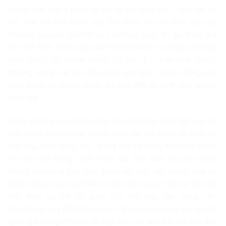
không gian mạng phù hợp với lợi ích quốc gia – dân tộc và
phù hợp với khả năng của Việt Nam tại các diễn đàn đa
phương quốc tế, nhất là tại Liên hợp quốc. Ví dụ: tham gia
vào tiến trình thảo luận của Nhóm OWEG, nội dung về công
nghệ thông tin truyền thông (ủy ban 4 – Liên hợp quốc),
thương lượng các văn bản, điều ước quốc tế về chống các
hoạt động tội phạm mạng đe dọa đến an ninh, chủ quyền
quốc gia;
Ở cấp độ khu vực: tham khảo các nội dung cách tiếp cận về
chủ quyền không gian mạng gồm các nội dung về quản trị
toàn cầu, bảo vệ dữ liệu… trong các văn bản, tuyên bố ở các
khu vực mà Trung Quốc tham gia, thúc đẩy, qua đó rút ra
những nội dung phù hợp, phục vụ việc xây dựng, đưa ra
cách tiếp cận của Việt Nam ở cấp độ khu vực về vấn đề này.
Việt Nam có thể đề xuất, dẫn dắt việc xây dựng văn
bản/khung của ASEAN đối với vấn đề bảo vệ dữ liệu xuyên
quốc gia trong ASEAN và hợp tác của ASEAN với các đối