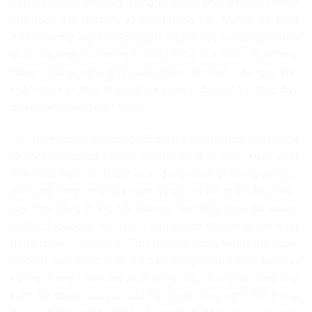
mục tiêu trong không gian mạng; tuy nhiên, cạnh tranh chiến
lược toàn diện giữa Mỹ và Trung Quốc, việc Mỹ và các đồng
minh phương Tây từ năm 2020 đưa ra các biện pháp trừng
phạt, tẩy chay các công ty công nghệ của Trung Quốc như
Huwei (công nghệ 5G), phần mềm Wechat… đã gây khó
khăn cho việc triển khai sáng kiến, nội dung nhằm thúc đẩy
chủ quyền không gian mạng.
C
hủ quyền quốc gia trong bối cảnh các tập đoàn công nghệ
lớn ngày càng có vai trò trong việc định hình, kiểm soát
thông tin, thậm chí là các hoạt động chính trị thông qua các
nền tảng công nghệ của mình. Ví dụ: từ tháng 01-2021 đến
nay, cựu Tổng thống Mỹ Donald Trump bị khóa tài khoản
twitter, facebook, Youtube…, nên bị hạn chế trong các hoạt
động chính trị của mình. Trên thực tế, trong những năm qua,
Trung Quốc và các quốc gia trên thế giới tìm kiếm các công
cụ mới trong việc kiểm soát dòng chảy thông tin cũng như
kiểm tra quyền lực của các tập đoàn công nghệ lớn thông