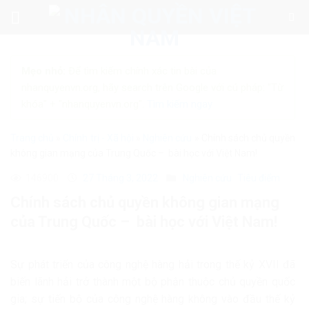
Skip
to
content
Mẹo nhỏ:
Để tìm kiếm chính xác tin bài của
nhanquyenvn.org, hãy search trên Google với cú pháp: "Từ
khóa" + "nhanquyenvn.org".
Tìm kiếm ngay
Trang chủ
»
Chính trị - Xã hội
»
Nghiên cứu
»
Chính sách chủ quyền
không gian mạng của Trung Quốc – bài học với Việt Nam!
146900
27 Tháng 3, 2022
Nghiên cứu
Tiêu điểm
Chính sách chủ quyền không gian mạng
của Trung Quốc – bài học với Việt Nam!
Sự phát triển của công nghệ hàng hải trong thế kỷ XVII đã
biến lãnh hải trở thành một bộ phận thuộc chủ quyền quốc
gia; sự tiến bộ của công nghệ hàng không vào đầu thế kỷ