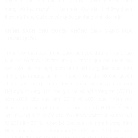
qua việc ban hành các luật, văn bản pháp lý về an ninh
(17)
mạng, dữ liệu mạng
. Tuy nhiên, đây vẫn là những thách
thức mà Trung Quốc và các quốc gia đang phải đối mặt.
CHÍNH SÁCH CHỦ QUYỀN KHÔNG GIAN MẠNG CỦA
TRUNG QUỐC
Trong thời gian qua, Trung Quốc tích cực đưa ra những lập
luận, cơ sở thực tiễn trên thế giới thông qua các tuyên bố,
văn kiện các hội nghị quốc tế có nội dung liên quan đến
không gian mạng, an ninh mạng, trong đó có chủ quyền
không gian mạng. Thí dụ: Tuyên bố về các nguyên tắc của
Hội nghị thượng đỉnh thế giới về xã hội thông tin (WSIS)
năm 2003; Báo cáo năm 2015 và 2021 của Nhóm các
(5)
chuyên gia chính phủ của Liên hợp quốc (UN GGE)
; Hội
nghị thượng đỉnh Nhóm các nền kinh tế phát triển và mới nổi
(G-20) năm 2015; Tuyên bố Goa của Hội nghị thượng đỉnh
Nhóm các nền kinh tế mới nổi (BRICS) năm 2016;v.v.. Trên