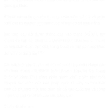
quốc gia khác.
Bốn là
, các quốc gia nên tham gia vào việc quản lý và phân
phối các tài nguyên internet quốc tế trên cơ sở bình đẳng.
Báo cáo sau đó được thông qua vào tháng 5-2021, tuy
không đề cập nội dung chủ quyền không gian mạng, nhưng
có nêu quan điểm trên của Trung Quốc và một số nước khác
(11)
đối với nội dung này
.
Các văn kiện như Tuyên bố của các cuộc họp của Nhóm các
nền kinh tế mới nổi BRICS (gồm Braxin, Nga, Ấn Độ, Trung
Quốc và Nam Phi) cũng nhấn mạnh chủ quyền như một
nguyên tắc chính của luật pháp quốc tế; ủng hộ một tiến
trình đa phương mở, bao gồm tất cả các quốc gia và công
nhận nhu cầu và lợi ích của các quốc gia.
Ở cấp độ khu vực: