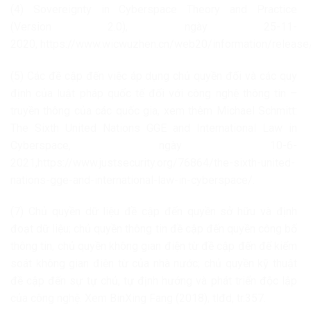
(4) Sovereignty in Cyberspace Theory and Practice
(Version 2.0), ngày 25-11-
2020, https://www.wicwuzhen.cn/web20/information/relea
(5) Các đề cập đến việc áp dụng chủ quyền đối và các quy
định của luật pháp quốc tế đối với công nghệ thông tin –
truyền thông của các quốc gia, xem thêm Michael Schmitt:
The Sixth United Nations GGE and International Law in
Cyberspace, ngày 10-6-
2021,https://www.justsecurity.org/76864/the-sixth-united-
nations-gge-and-international-law-in-cyberspace/.
(7) Chủ quyền dữ liệu đề cập đến quyền sở hữu và định
đoạt dữ liệu; chủ quyền thông tin đề cập đến quyền công bố
thông tin; chủ quyền không gian điện từ đề cập đến để kiểm
soát không gian điện từ của nhà nước; chủ quyền kỹ thuật
đề cập đến sự tự chủ, tự định hướng và phát triển độc lập
của công nghệ. Xem BinXing Fang (2018), tlđd, tr.357.