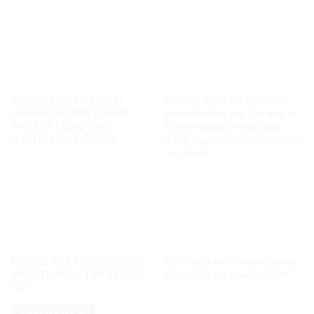
VÌ SAO ĐIỀU TRA PHẢI
Khi một điểm thi làm rung
NHANH NHƯNG KHÔNG
chuyển niềm tin: Bài học từ
THỂ KẾT LUẬN THEO
Tuyên Quang trong bức
“PHIÊN TÒA MẠNG”?
tranh toàn cầu về liêm chính
học thuật
KHÔNG THỂ BIẾN 328 HỌC
Xây dựng môi trường mạng
SINH THÀNH “TẬP THỂ CÓ
văn minh, có trách nhiệm
TỘI”