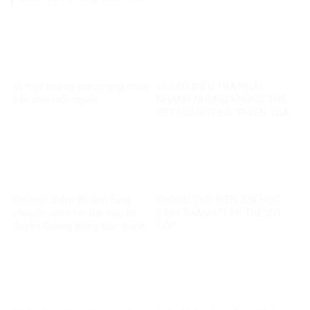
Vì một không gian mạng nhân
VÌ SAO ĐIỀU TRA PHẢI
văn cho mỗi người
NHANH NHƯNG KHÔNG THỂ
KẾT LUẬN THEO “PHIÊN TÒA
MẠNG”?
Khi một điểm thi làm rung
KHÔNG THỂ BIẾN 328 HỌC
chuyển niềm tin: Bài học từ
SINH THÀNH “TẬP THỂ CÓ
Tuyên Quang trong bức tranh
TỘI”
toàn cầu về liêm chính học
thuật