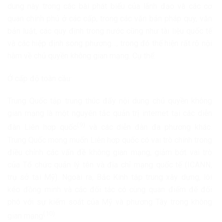
dung này trong các bài phát biểu của lãnh đạo và các cơ
quan chính phủ ở các cấp, trong các văn bản pháp quy, văn
bản luật, các quy định trong nước cũng như tài liệu quốc tế
và các hiệp định song phương…, trong đó thể hiện rất rõ nội
hàm về chủ quyền không gian mạng. Cụ thể:
Ở cấp độ toàn cầu:
Trung Quốc tập trung thúc đẩy nội dung chủ quyền không
gian mạng là một nguyên tắc quản trị internet tại các diễn
(9)
đàn Liên hợp quốc
và các diễn đàn đa phương khác.
Trung Quốc mong muốn Liên hợp quốc có vai trò chính trong
điều chỉnh các vấn đề không gian mạng, giảm bớt vai trò
của Tổ chức quản lý tên và địa chỉ mạng quốc tế (ICANN,
trụ sở tại Mỹ). Ngoài ra, Bắc Kinh tập trung xây dựng, lôi
kéo đồng minh và các đối tác có cùng quan điểm để đối
phó với sự kiểm soát của Mỹ và phương Tây trong không
(10)
gian mạng
.