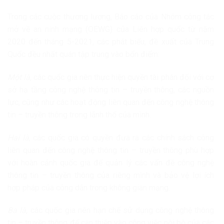
Trong các cuộc thương lượng, Báo cáo của Nhóm công tác
mở về an ninh mạng (OEWG) của Liên hợp quốc từ năm
2020 đến tháng 5-2021, các phát biểu, đề xuất của Trung
Quốc đều nhất quán tập trung vào bốn điểm:
Một là
, các quốc gia nên thực hiện quyền tài phán đối với cơ
sở hạ tầng công nghệ thông tin – truyền thông, các nguồn
lực, cũng như các hoạt động liên quan đến công nghệ thông
tin – truyền thông trong lãnh thổ của mình.
Hai là
, các quốc gia có quyền đưa ra các chính sách công
liên quan đến công nghệ thông tin – truyền thông phù hợp
với hoàn cảnh quốc gia để quản lý các vấn đề công nghệ
thông tin – truyền thông của riêng mình và bảo vệ lợi ích
hợp pháp của công dân trong không gian mạng.
Ba là
, các quốc gia nên hạn chế sử dụng công nghệ thông
tin – truyền thông để can thiệp vào công việc nội bộ của các