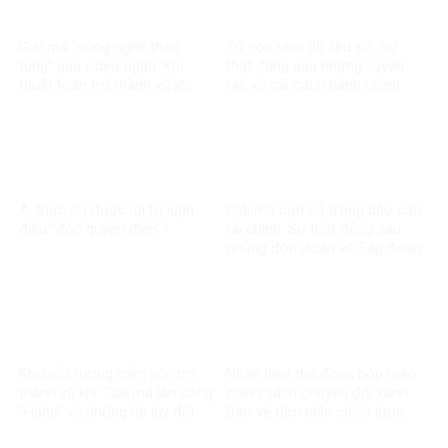
Giải mã “công nghệ thao
Từ góc nhìn dữ liệu số: Sự
túng” qua video ngắn: Khi
thật đằng sau những xuyên
thuật toán trở thành vũ khí
tạc về cải cách hành chính
trong chiến tranh nhận thức
Ai thực sự được lợi từ luận
Giải mã con số trong báo cáo
điệu “độc quyền điện”?
tài chính: Sự thật đằng sau
những đồn đoán về Tập đoàn
Điện lực Việt Nam
Khi biểu tượng cảm xúc trở
Nhận diện thủ đoạn bóp méo
thành vũ khí: Giải mã làn sóng
chính sách chuyển đổi xanh:
“Haha” và những hệ lụy đối
Bảo vệ tầm nhìn chiến lược
với môi trường thông tin số
của đất nước