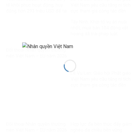
tế khôi phục hoạt động, huy
Việt Nam yêu cầu tăng ni tích
động hơn 293 triệu USD để tái
cực tham gia công tác đền
thiết
ơn đáp nghĩa
Tây Ninh: Khởi tố vụ án nuôi
nhốt, mua bán 104 động vật
hoang dã trái pháp luật
Đối thoại Nhân quyền thường
niên Việt Nam – EU năm 2026
Lễ Vu Lan: Giáo hội Phật giáo
Việt Nam yêu cầu tăng ni tích
cực tham gia công tác đền
ơn đáp nghĩa
Đối thoại Nhân quyền thường
Hợp lực đa bên thúc đẩy giảm
niên Việt Nam – EU năm 2026
nghèo đa chiều bền vững