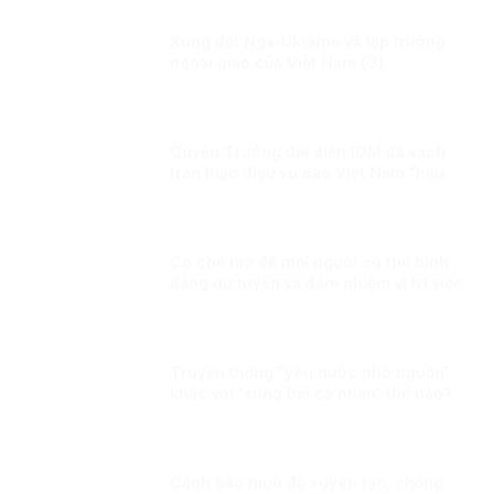
Xung đột Nga-Ukraine và lập trường
ngoại giao của Việt Nam (3)
Quyền Trưởng đại diện IOM đã vạch
trần luận điệu vu cáo Việt Nam “hậu
thuẫn” cho tội phạm buôn bán người
của băng nhóm BPSOS!
Cơ chế mở để mọi người có thể bình
đẳng dự tuyển và đảm nhiệm vị trí việc
làm tương xứng với năng lực của họ
Truyền thống “yêu nước nhớ nguồn”
khác với “sùng bái cá nhân” thế nào?
Cảnh báo mưu đồ xuyên tạc, chống