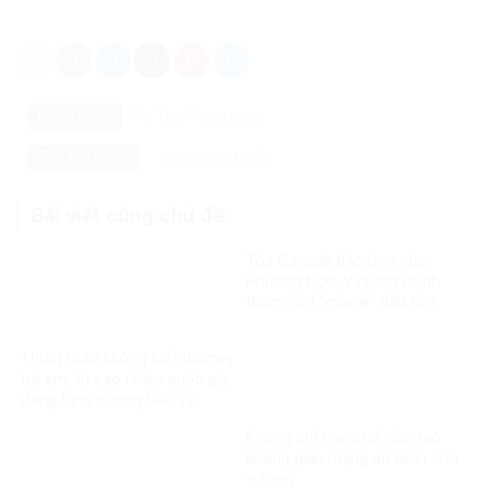
Danh mục:
Tin Tức
Trong nước
Lương tối thiểu
Thẻ tìm kiếm:
Bài viết cùng chủ đề:
Tòa Canada bác đơn của
Phương Ngô, VinFast chính
thức vượt “cửa ải” đầu tiên
trong vụ kiện xuyên biên giới
Thuật toán không biết thương
trẻ em: Vì sao nhiều quốc gia
đang tăng cường bảo vệ
người dưới 16 tuổi trên mạng
Không chỉ hạn chế, cần tạo
xã hội?
không gian mạng an toàn cho
trẻ em