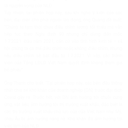
là nguyện vọng của NLĐ.
Tuy nhiên, tại phiên họp này, sau khi nghe ý kiến của các
bên, đại diện cho phía người lao động, ông Quảng đề xuất:
“Chúng ta tạm thời chưa điều chỉnh lương tối thiểu mà vẫn
tiếp tục theo Nghị định 90 nhưng chỉ dừng đến mốc
1.7.2021. Đầu năm 2021, căn cứ vào tình hình kinh tế – xã
hội chúng ta có thể điều chỉnh hoặc không điều chỉnh, nhưng
nếu điều chỉnh sẽ bắt đầu từ 1.7.2021. Vì vậy, các thành
viên của Tổng LĐLĐ Việt Nam quyết định không tham gia
bỏ phiếu”.
Ông Thanh cho biết: “Tại phiên họp này, các bên đều thống
nhất chia sẻ khó khăn của doanh nghiệp (DN) trước đại dịch
Covid gây ra. Trước hết, với DN ảnh hưởng tới chuỗi cung
ứng, vật liệu, ảnh hưởng tới thị trường xuất khẩu, đặc biệt là
các thị trường xuất khẩu chủ lực của của Việt Nam như Mỹ,
châu Âu bị ảnh hưởng nặng nề. Khó khăn đó ảnh hưởng tới
việc làm của NLĐ.