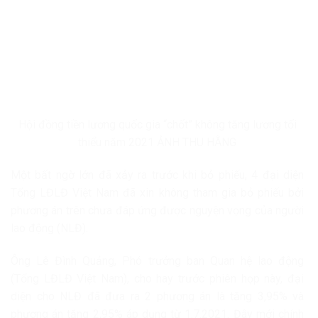
Hội đồng tiền lương quốc gia “chốt” không tăng lương tối
thiểu năm 2021 ẢNH THU HẰNG
Một bất ngờ lớn đã xảy ra trước khi bỏ phiếu, 4 đại diện
Tổng LĐLĐ Việt Nam đã xin không tham gia bỏ phiếu bởi
phương án trên chưa đáp ứng được nguyện vọng của người
lao động (NLĐ).
Ông Lê Đình Quảng, Phó trưởng ban Quan hệ lao động
(Tổng LĐLĐ Việt Nam), cho hay trước phiên họp này, đại
diện cho NLĐ đã đưa ra 2 phương án là tăng 3,95% và
phương án tăng 2,95% áp dụng từ 1.7.2021. Đây mới chính