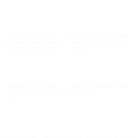
Kết nối nguồn lực quốc tế
Mở rộng cơ hội tiếp cận dịch
phát triển kỹ năng, việc làm
vụ sức khỏe sinh sản cho nữ
bền vững cho thanh niên
công nhân
Bảo vệ trẻ em trước vòng
Quyền công dân trong thế giới
xoáy của thuật toán mạng xã
đầy chia rẽ
hội
Tình hình Sudan: 75% cơ sở y
Lễ Vu Lan: Giáo hội Phật giáo