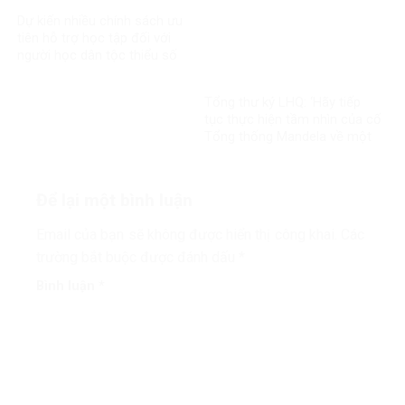
Dự kiến nhiều chính sách ưu
tiên hỗ trợ học tập đối với
người học dân tộc thiểu số
rất ít người
Tổng thư ký LHQ: ‘Hãy tiếp
tục thực hiện tầm nhìn của cố
Tổng thống Mandela về một
thế giới công bằng, toàn diện,
bình đẳng và hòa bình’
Để lại một bình luận
Email của bạn sẽ không được hiển thị công khai.
Các
trường bắt buộc được đánh dấu
*
Bình luận
*