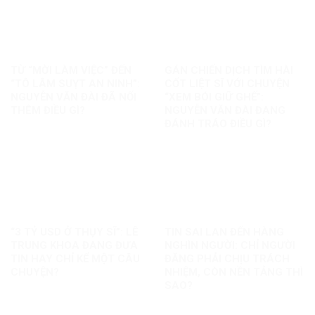
TỪ “MỜI LÀM VIỆC” ĐẾN
GÁN CHIẾN DỊCH TÌM HÀI
“TÔ LÂM SUỴT AN NINH”:
CỐT LIỆT SĨ VỚI CHUYỆN
NGUYỄN VĂN ĐÀI ĐÃ NỐI
“XEM BÓI GIỮ GHẾ”:
THÊM ĐIỀU GÌ?
NGUYỄN VĂN ĐÀI ĐANG
ĐÁNH TRÁO ĐIỀU GÌ?
“3 TỶ USD Ở THỤY SĨ”: LÊ
TIN SAI LAN ĐẾN HÀNG
TRUNG KHOA ĐANG ĐƯA
NGHÌN NGƯỜI: CHỈ NGƯỜI
TIN HAY CHỈ KỂ MỘT CÂU
ĐĂNG PHẢI CHỊU TRÁCH
CHUYỆN?
NHIỆM, CÒN NỀN TẢNG THÌ
SAO?