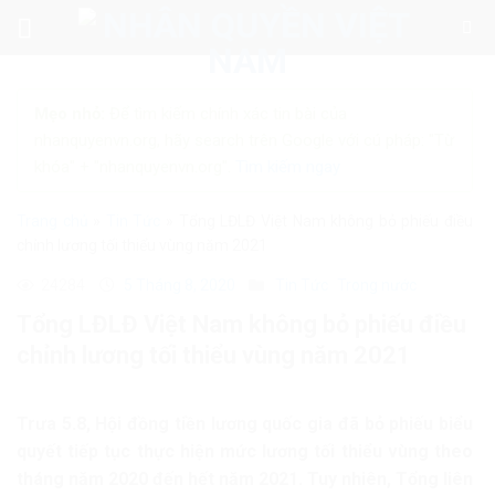
Skip
to
content
Mẹo nhỏ:
Để tìm kiếm chính xác tin bài của
nhanquyenvn.org, hãy search trên Google với cú pháp: "Từ
khóa" + "nhanquyenvn.org".
Tìm kiếm ngay
Trang chủ
»
Tin Tức
»
Tổng LĐLĐ Việt Nam không bỏ phiếu điều
chỉnh lương tối thiểu vùng năm 2021
24284
5 Tháng 8, 2020
Tin Tức
Trong nước
Tổng LĐLĐ Việt Nam không bỏ phiếu điều
chỉnh lương tối thiểu vùng năm 2021
Trưa 5.8, Hội đồng tiền lương quốc gia đã bỏ phiếu biểu
quyết tiếp tục thực hiện mức lương tối thiểu vùng theo
tháng năm 2020 đến hết năm 2021. Tuy nhiên, Tổng liên