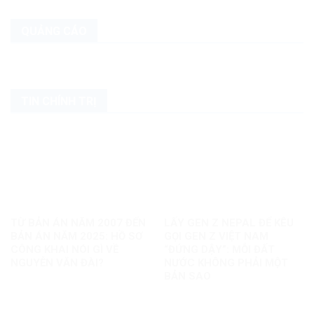
QUẢNG CÁO
TIN CHÍNH TRỊ
TỪ BẢN ÁN NĂM 2007 ĐẾN
LẤY GEN Z NEPAL ĐỂ KÊU
BẢN ÁN NĂM 2025: HỒ SƠ
GỌI GEN Z VIỆT NAM
CÔNG KHAI NÓI GÌ VỀ
“ĐỨNG DẬY”: MỖI ĐẤT
NGUYỄN VĂN ĐÀI?
NƯỚC KHÔNG PHẢI MỘT
BẢN SAO