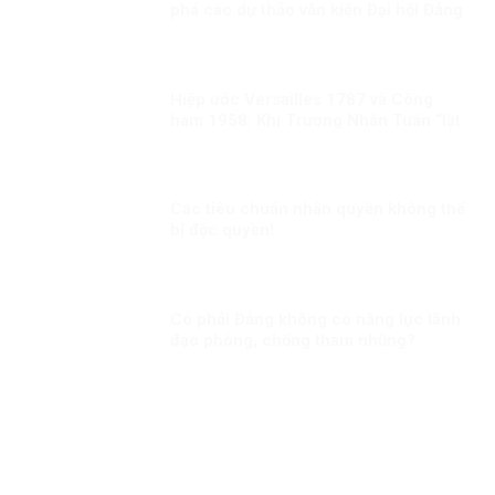
phá các dự thảo văn kiện Đại hội Đảng
Hiệp ước Versailles 1787 và Công
hàm 1958: Khi Trương Nhân Tuấn “lật
sử” bằng suy diễn và đánh tráo khái
niệm
Các tiêu chuẩn nhân quyền không thể
bị độc quyền!
Có phải Đảng không có năng lực lãnh
đạo phòng, chống tham nhũng?