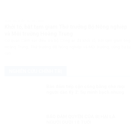
PHÁP LUẬT PHÁP LUẬT VIỆT NAM
Khởi tố, bắt tạm giam Thứ trưởng Bộ Nông nghiệp
và Môi trường Hoàng Trung
Cơ quan Cảnh sát điều tra Bộ Công an đã khởi tố, bắt tạm giam ông
Hoàng Trung, Thứ trưởng Bộ Nông nghiệp và Môi trường, cùng ba bị
can...
NGHIÊN CỨU CHÍNH TRỊ
Bảo đảm tiếp cận công bằng cho mọi
người dân Kỳ 2: Sự minh bạch nhưng
linh hoạt trong công tác tiêm chủng
BẢO ĐẢM QUYỀN CỦA BỊ HẠI LÀ
NGƯỜI DƯỚI 18 TUỔI