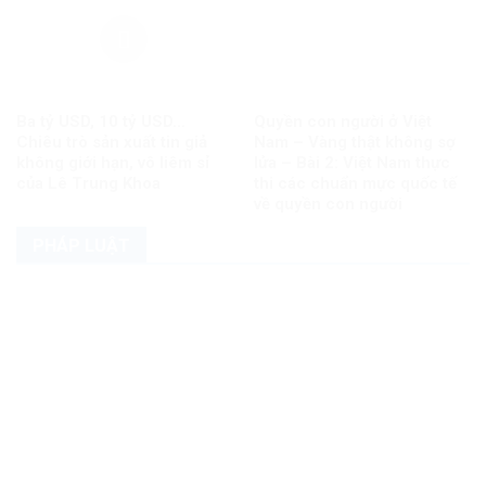
Ba tỷ USD, 10 tỷ USD…
Quyền con người ở Việt
Chiêu trò sản xuất tin giả
Nam – Vàng thật không sợ
không giới hạn, vô liêm sỉ
lửa – Bài 2: Việt Nam thực
của Lê Trung Khoa
thi các chuẩn mực quốc tế
về quyền con người
PHÁP LUẬT