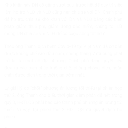
Khó khăn này DN cố gắng vượt qua, trước hết để duy trì việc
làm, hỗ trợ NLĐ và NLĐ cũng nên chia sẻ với DN. Chính phủ
đã hỗ trợ, chia sẻ khó khăn với DN và NLĐ bằng các biện
pháp giảm thuế phí, giảm đóng bảo hiểm, chúng tôi rất
mong DN chia sẻ với NLĐ để có cuộc sống tốt hơn”.
Theo ông Thanh, dịch bệnh Covid-19 tại Việt Nam đã cơ bản
được khống chế vào đầu năm, nhưng tháng 7 đã bùng phát
trở lại tại một số địa phương. Chính phủ đang quyết liệu
đưa ra các biện pháp khống chế, phòng chống dịch, ngăn
chặn được dịch trong thời gian sớm nhất.
Lý giải lý do “chốt” phương án lương tối thiểu tại phiên họp
thứ 2, ông Thanh cho biết, thời gian đàm phán đã hết, trong
quý 3, HĐTLQG phải báo cáo Chính phủ phương án lương tối
thiểu. Vì vậy, tại phiên thứ 2 HĐTLQG đã quyết định bỏ
phiếu.