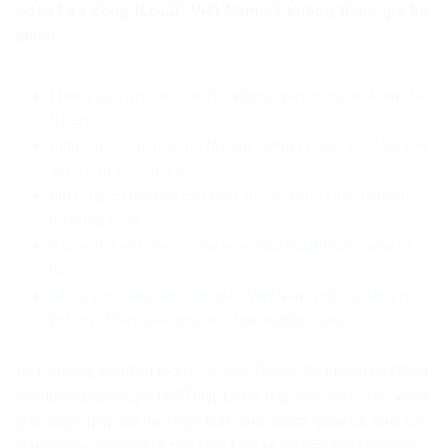
đoàn Lao động (LĐLĐ) Việt Nam đã không tham gia bỏ
phiếu.
Không chỉ hạn chế, cần tạo không gian mạng an toàn cho
trẻ em
Kết nối nguồn lực quốc tế phát triển kỹ năng, việc làm bền
vững cho thanh niên
Mở rộng cơ hội tiếp cận dịch vụ sức khỏe sinh sản cho
nữ công nhân
Bảo vệ trẻ em trước vòng xoáy của thuật toán mạng xã
hội
Lễ Vu Lan: Giáo hội Phật giáo Việt Nam yêu cầu tăng ni
tích cực tham gia công tác đền ơn đáp nghĩa
Thứ trưởng Bộ LĐ-TB-XH Lê Văn Thanh, Chủ tịch Hội đồng
tiền lương quốc gia (HĐTLQG), cho hay căn cứ cơ sở khoa
học thực tiễn, dữ liệu dự báo của Chính phủ và của các
chuyên gia, năm 2021 tình hình kinh tế sẽ tiếp tục khó khăn.