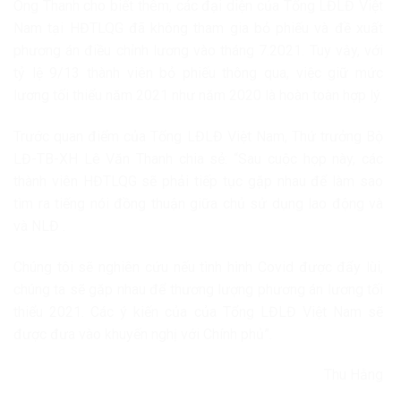
Ông Thanh cho biết thêm, các đại diện của Tổng LĐLĐ Việt
Nam tại HĐTLQG đã không tham gia bỏ phiếu và đề xuất
phương án điều chỉnh lương vào tháng 7.2021. Tuy vậy, với
tỷ lệ 9/13 thành viên bỏ phiếu thông qua, việc giữ mức
lương tối thiểu năm 2021 như năm 2020 là hoàn toàn hợp lý.
Trước quan điểm của Tổng LĐLĐ Việt Nam, Thứ trưởng Bộ
LĐ-TB-XH Lê Văn Thanh chia sẻ: “Sau cuộc họp này, các
thành viên HĐTLQG sẽ phải tiếp tục gặp nhau để làm sao
tìm ra tiếng nói đồng thuận giữa chủ sử dụng lao động và
và NLĐ .
Chúng tôi sẽ nghiên cứu nếu tình hình Covid được đẩy lùi,
chúng ta sẽ gặp nhau để thương lượng phương án lương tối
thiểu 2021. Các ý kiến của của Tổng LĐLĐ Việt Nam sẽ
được đưa vào khuyến nghị với Chính phủ”.
Thu Hằng