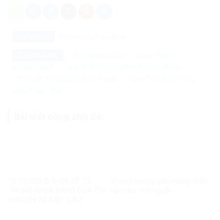
Danh mục:
Nghiên cứu
Tiêu điểm
chủ nghĩa xã hội
Jean-Pierre
Thẻ tìm kiếm:
Archambault
kinh tế thị trường định hướng XHCN
Tổng Bí thư Nguyễn Phú Trọng
Tổng Thư ký Hội hữu
nghị Pháp - Việt
Bài viết cùng chủ đề:
“3 TỶ USD Ở THỤY SĨ”: LÊ
Vì một không gian mạng nhân
TRUNG KHOA ĐANG ĐƯA TIN
văn cho mỗi người
HAY CHỈ KỂ MỘT CÂU
CHUYỆN?