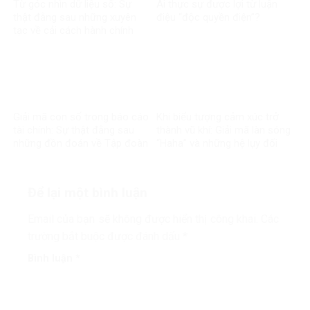
Từ góc nhìn dữ liệu số: Sự
Ai thực sự được lợi từ luận
thật đằng sau những xuyên
điệu “độc quyền điện”?
tạc về cải cách hành chính
Giải mã con số trong báo cáo
Khi biểu tượng cảm xúc trở
tài chính: Sự thật đằng sau
thành vũ khí: Giải mã làn sóng
những đồn đoán về Tập đoàn
“Haha” và những hệ lụy đối
Điện lực Việt Nam
với môi trường thông tin số
Để lại một bình luận
Email của bạn sẽ không được hiển thị công khai.
Các
trường bắt buộc được đánh dấu
*
Bình luận
*