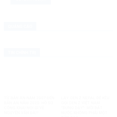
QUẢNG CÁO
TIN CHÍNH TRỊ
TỪ BẢN ÁN NĂM 2007 ĐẾN
LẤY GEN Z NEPAL ĐỂ KÊU
BẢN ÁN NĂM 2025: HỒ SƠ
GỌI GEN Z VIỆT NAM
CÔNG KHAI NÓI GÌ VỀ
“ĐỨNG DẬY”: MỖI ĐẤT
NGUYỄN VĂN ĐÀI?
NƯỚC KHÔNG PHẢI MỘT