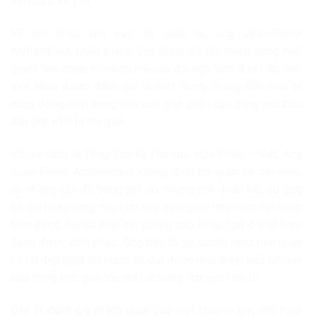
thế mạnh về y tế.
Về hội nhập khu vực và quốc tế, ông Jean-Pierre
Archambault nhấn mạnh Việt Nam đã rất thành công nhờ
quyết tâm chính trị mạnh mẽ của đội ngũ lãnh đạo cấp cao.
Việt Nam được đánh giá là một trong những nền kinh tế
năng động nhất trong khu vực, góp phần tạo động lực thúc
đẩy nền kinh tế thế giới.
Với tư cách là Tổng Thư ký Hội hữu nghị Pháp – Việt, ông
Jean-Pierre Archambault khẳng định tuy quan hệ hai nước
có những vấn đề trong lịch sử, nhưng tình đoàn kết, sự ủng
hộ lẫn nhau cũng như tình hữu nghị giữa nhân dân hai nước
luôn được duy trì. Hiện tại, phong trào Pháp ngữ ở Việt Nam
đang được khôi phục. Ông bày tỏ tin tưởng rằng mối quan
hệ tốt đẹp giữa hai nước sẽ đạt được những kết quả tốt hơn
nữa trong thời gian tới, nhất là trong lĩnh vực kinh tế.
Đây là đánh giá khách quan của một chuyên gia, nhà hoạt