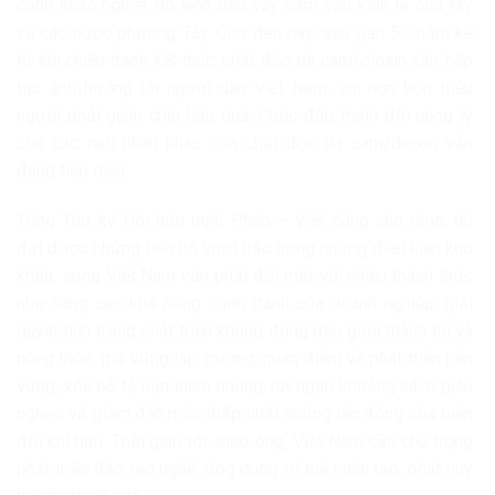
cảnh khắc nghiệt do lệnh bao vây cấm vận kinh tế của Mỹ
và các nước phương Tây. Cho đến nay, sau gần 50 năm kể
từ khi chiến tranh kết thúc, chất độc da cam/dioxin vẫn tiếp
tục ảnh hưởng tới người dân Việt Nam, với hơn bốn triệu
người phải gánh chịu hậu quả. Cuộc đấu tranh đòi công lý
cho các nạn nhân khác của chất độc da cam/dioxin vẫn
đang tiếp diễn.
Tổng Thư ký Hội hữu nghị Pháp – Việt cũng cho rằng, dù
đạt được những tiến bộ vượt bậc trong những điều kiện khó
khăn, song Việt Nam vẫn phải đối mặt với nhiều thách thức
như nâng cao khả năng cạnh tranh của doanh nghiệp; giải
quyết tình trạng phát triển không đồng đều giữa thành thị và
nông thôn; giữ vững lập trường, quan điểm về phát triển bền
vững; xóa bỏ tệ nạn tham nhũng, rút ngắn khoảng cách giàu
nghèo và giảm đến mức thấp nhất những tác động của biến
đổi khí hậu. Thời gian tới, theo ông, Việt Nam cần chú trọng
phát triển đào tạo nghề, ứng dụng trí tuệ nhân tạo, phát huy