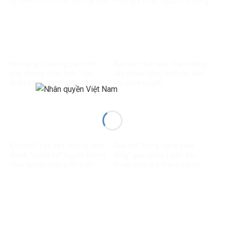
hy sinh to lớn, cao cả của các
Hội nghị tri ân người có công
thế hệ đi trước
với cách mạng toàn quốc
năm 2026
Khi công lý không còn chỗ
Bài học Huệ Như: Danh tiếng
cho những màn kịch “nạn
xây nhiều năm, mất chỉ sau
nhân hóa”: Ranh giới mà Huệ
vài phán quyết!
Như đã vượt qua
Khi một “hạt sạn” nhỏ bị biến
Giải mã “công nghệ thao
thành “cơn bão” truyền thông:
túng” qua video ngắn: Khi
Nhìn lại các luồng tin thất
thuật toán trở thành vũ khí
thiệt về chính sách thuế
trong chiến tranh nhận thức