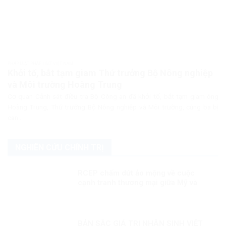
PHÁP LUẬT PHÁP LUẬT VIỆT NAM
Khởi tố, bắt tạm giam Thứ trưởng Bộ Nông nghiệp
và Môi trường Hoàng Trung
Cơ quan Cảnh sát điều tra Bộ Công an đã khởi tố, bắt tạm giam ông
Hoàng Trung, Thứ trưởng Bộ Nông nghiệp và Môi trường, cùng ba bị
can...
NGHIÊN CỨU CHÍNH TRỊ
RCEP chấm dứt ảo mộng về cuộc
cạnh tranh thương mại giữa Mỹ và
Trung Quốc?
BẢN SẮC GIÁ TRỊ NHÂN SINH VIỆT