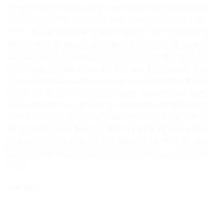
động xã hội gắn bó với Việt Nam nhiều năm qua, nhìn nhận
sát sao sự phát triển của Việt Nam. Đánh giá của ông Jean-
Pierre Archambault trái ngược hoàn toàn với truyền thông
BBC, VOA, RFA hay của giới zân chủ khi binh phẩm xuyên
tạc, đả kích, phủ nhận giá trị bài viết về con đường đi lên
CNXH của Việt Nam qua bài viết của TBT Nguyễn Phú
Trọng. Chứng kiến quá trình tích lũy tư bản và phát triển của
CNTB thời đầu cho thấy, con đường lựa chọn của Đảng
CSVN hoàn toàn xuất phát từ lợi ích dân tộc, chúng ta không
đánh đổi mọi giá trị đạo đức, nền tảng xả hội để lấy kinh tế,
Bằng lựa chọn con đường phát triển kinh tế thị trường định
hướng XHCN vừa giúp cho Việt Nam tích lũy “tư bản”, vừa
bảo tồn những giá trị căn cốt về văn hóa, đạo bản của
CNXH.
Hiếu Ngọc