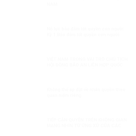
NAM
Nỗ lực bảo đảm tốt quyền con người
Kỳ 1:Bảo đảm tốt quyền con người
trong mọi hoàn cảnh
VIỆT NAM TRONG VAI TRÒ CHỦ TỊCH
HỘI ĐỒNG BẢO AN LIÊN HỢP QUỐC
KỲ 2: ĐIỂM NHẤN THÁNG CHỦ TỊCH
VIỆT NAM
Không thể áp đặt về nhân quyền theo
quan niệm riêng
TIẾP CẬN QUYỀN TRÊN KHÔNG GIAN
MẠNG NHÌN TỪ ỨNG XỬ CỦA CÁC
QUỐC GIA