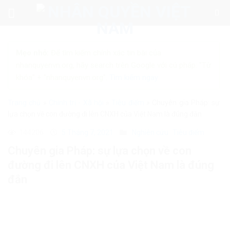
Skip
to
content
Mẹo nhỏ:
Để tìm kiếm chính xác tin bài của
nhanquyenvn.org, hãy search trên Google với cú pháp: "Từ
khóa" + "nhanquyenvn.org".
Tìm kiếm ngay
Trang chủ
»
Chính trị - Xã hội
»
Tiêu điểm
»
Chuyên gia Pháp: sự
lựa chọn về con đường đi lên CNXH của Việt Nam là đúng đắn
144206
5 Tháng 7, 2021
Nghiên cứu
Tiêu điểm
Chuyên gia Pháp: sự lựa chọn về con
đường đi lên CNXH của Việt Nam là đúng
đắn