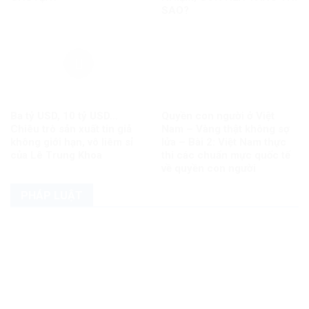
SAO?
Ba tỷ USD, 10 tỷ USD…
Quyền con người ở Việt
Chiêu trò sản xuất tin giả
Nam – Vàng thật không sợ
không giới hạn, vô liêm sỉ
lửa – Bài 2: Việt Nam thực
của Lê Trung Khoa
thi các chuẩn mực quốc tế
về quyền con người
PHÁP LUẬT