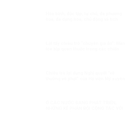
Hòa bình, độc lập, tự chủ, đa phương
hóa, đa dạng hóa, chủ động và tích
cực hội nhập quốc tế Kỳ 1: Thông điệp
cấp cao của Việt Nam
Lật tẩy chiêu trò “chuyên gia ảo”: Màn
lòe bịp quen thuộc trong các chiến
dịch chống phá những sự kiện trọng
đại
Chiêu trò lợi dụng Nghị quyết “vô
thưởng vô phạt” của Hạ viện Mỹ xuyên
tạc, chống phá Đảng, chế độ ta
Ở CÁC NƯỚC ĐANG PHÁT TRIỂN,
NHỮNG KẺ PHẢN BỘI CỘNG TÁC VỚI
PHƯƠNG TÂY!