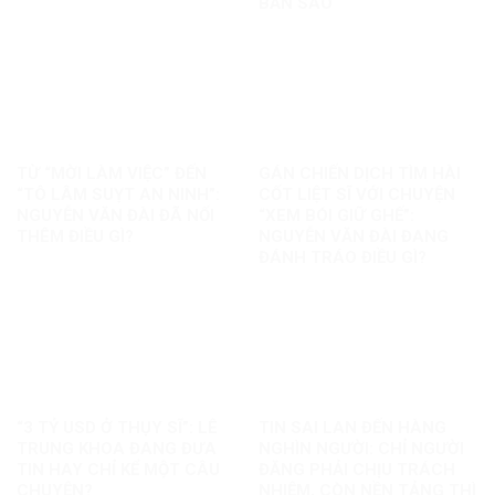
BẢN SAO
TỪ “MỜI LÀM VIỆC” ĐẾN
GÁN CHIẾN DỊCH TÌM HÀI
“TÔ LÂM SUỴT AN NINH”:
CỐT LIỆT SĨ VỚI CHUYỆN
NGUYỄN VĂN ĐÀI ĐÃ NỐI
“XEM BÓI GIỮ GHẾ”:
THÊM ĐIỀU GÌ?
NGUYỄN VĂN ĐÀI ĐANG
ĐÁNH TRÁO ĐIỀU GÌ?
“3 TỶ USD Ở THỤY SĨ”: LÊ
TIN SAI LAN ĐẾN HÀNG
TRUNG KHOA ĐANG ĐƯA
NGHÌN NGƯỜI: CHỈ NGƯỜI
TIN HAY CHỈ KỂ MỘT CÂU
ĐĂNG PHẢI CHỊU TRÁCH
CHUYỆN?
NHIỆM, CÒN NỀN TẢNG THÌ