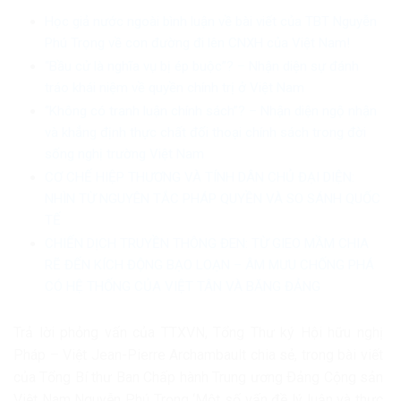
Học giả nước ngoài bình luận về bài viết của TBT Nguyễn
Phú Trọng về con đường đi lên CNXH của Việt Nam!
“Bầu cử là nghĩa vụ bị ép buộc”? – Nhận diện sự đánh
tráo khái niệm về quyền chính trị ở Việt Nam
“Không có tranh luận chính sách”? – Nhận diện ngộ nhận
và khẳng định thực chất đối thoại chính sách trong đời
sống nghị trường Việt Nam
CƠ CHẾ HIỆP THƯƠNG VÀ TÍNH DÂN CHỦ ĐẠI DIỆN:
NHÌN TỪ NGUYÊN TẮC PHÁP QUYỀN VÀ SO SÁNH QUỐC
TẾ
CHIẾN DỊCH TRUYỀN THÔNG ĐEN: TỪ GIEO MẦM CHIA
RẼ ĐẾN KÍCH ĐỘNG BẠO LOẠN – ÂM MƯU CHỐNG PHÁ
CÓ HỆ THỐNG CỦA VIỆT TÂN VÀ BĂNG ĐẢNG
Trả lời phỏng vấn của TTXVN, Tổng Thư ký Hội hữu nghị
Pháp – Việt Jean-Pierre Archambault chia sẻ, trong bài viết
của Tổng Bí thư Ban Chấp hành Trung ương Ðảng Cộng sản
Việt Nam Nguyễn Phú Trọng ‘Một số vấn đề lý luận và thực