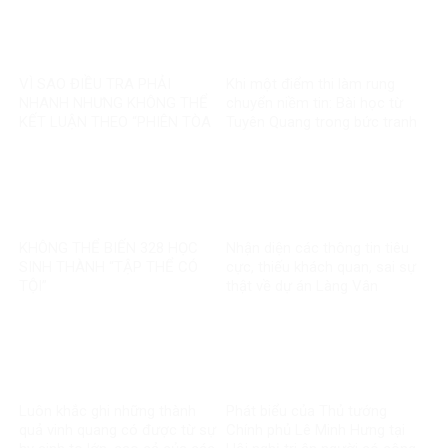
VÌ SAO ĐIỀU TRA PHẢI
Khi một điểm thi làm rung
NHANH NHƯNG KHÔNG THỂ
chuyển niềm tin: Bài học từ
KẾT LUẬN THEO “PHIÊN TÒA
Tuyên Quang trong bức tranh
MẠNG”?
toàn cầu về liêm chính học
thuật
KHÔNG THỂ BIẾN 328 HỌC
Nhận diện các thông tin tiêu
SINH THÀNH “TẬP THỂ CÓ
cực, thiếu khách quan, sai sự
TỘI”
thật về dự án Làng Vân
Luôn khắc ghi những thành
Phát biểu của Thủ tướng
quả vinh quang có được từ sự
Chính phủ Lê Minh Hưng tại