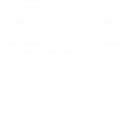
tiễn về chủ nghĩa xã hội và con đường đi lên chủ nghĩa xã
hội ở Việt Nam’, ông tâm đắc với ba nội dung mà Tổng Bí
thư Nguyễn Phú Trọng đã nêu ra cho con đường phát triển
của Việt Nam là ‘độc lập dân tộc và chủ nghĩa xã hội’, ‘không
lựa chọn chủ nghĩa tư bản’ và ‘phát triển nền kinh tế thị
trường định hướng xã hội chủ nghĩa’. Theo ông, đó là những
lựa chọn đúng đắn, được quyết định từ rất sớm và được
duy trì liên tục trong suốt thế kỷ 20 cho đến nay.