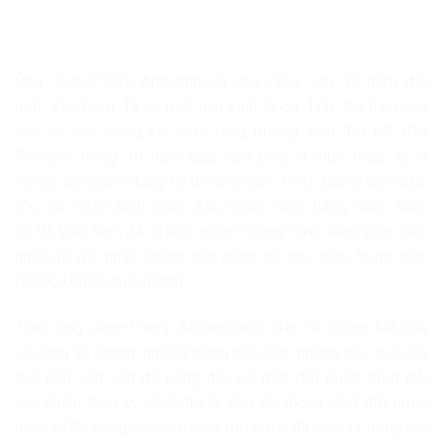
Ông Jean-Pierre Archambault cho rằng, sau 35 năm đổi
mới, Việt Nam đã có một nền kinh tế ổn định, thể hiện qua
các số liệu thống kê: mức tăng trưởng luôn đạt 6% đến
7%/năm trong 10 năm qua; lạm phát ở mức thấp, tỷ lệ
nghèo đói giảm đáng kể từ 58% năm 1993 xuống còn dưới
5%; thu nhập bình quân đầu người tăng hằng năm. Năm
2010, Việt Nam đã ra khỏi nhóm những nước kém phát triển
nhất để gia nhập nhóm các nước có thu nhập trung bình
(2.100 USD/người/năm)…
Theo ông Jean-Pierre Archambault, đây là những kết quả
vô cùng ấn tượng, nhất là trong bối cảnh những hậu quả của
quá khứ vẫn còn đè nặng đối với một đất nước từng trải
qua nhiều thập kỷ chiến tranh. Sau khi thống nhất đất nước
năm 1975, công cuộc tái thiết đất nước đã diễn ra trong bối