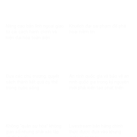
Nâng cao bản lĩnh ngoại giao
Khuếch đại sai phạm để phá
từ cải cách hành chính và
hoại niềm tin
hiện đại hóa toàn diện
Đưa các chủ trương, quyết
An ninh quốc gia và bảo vệ an
sách thành kết quả cụ thể
ninh quốc gia trong kỷ nguyên
trong cuộc sống
mới phải kiến tạo phát triển
Không “quân sự hóa” không
Livestream bán hàng chính
gian số nhưng phải xác lập
thức được đưa vào khung