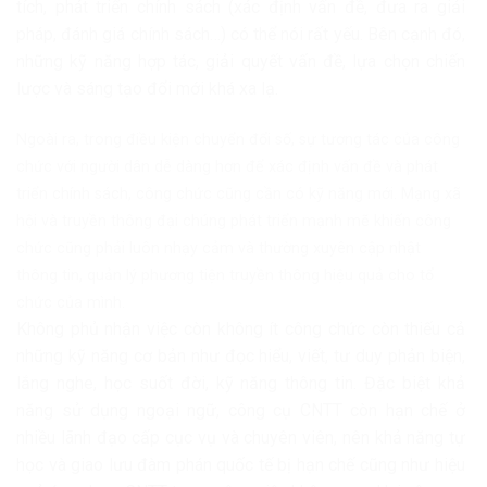
tích, phát triển chính sách (xác định vấn đề, đưa ra giải
pháp, đánh giá chính sách…) có thể nói rất yếu. Bên cạnh đó,
những kỹ năng hợp tác, giải quyết vấn đề, lựa chọn chiến
lược và sáng tạo đổi mới khá xa lạ.
Ngoài ra, trong điều kiện chuyển đổi số, sự tương tác của công
chức với người dân dễ dàng hơn để xác định vấn đề và phát
triển chính sách, công chức cũng cần có kỹ năng mới. Mạng xã
hội và truyền thông đại chúng phát triển mạnh mẽ khiến công
chức cũng phải luôn nhạy cảm và thường xuyên cập nhật
thông tin, quản lý phương tiện truyền thông hiệu quả cho tổ
chức của mình.
Không phủ nhận việc còn không ít công chức còn thiếu cả
những kỹ năng cơ bản như đọc hiểu, viết, tư duy phản biện,
lắng nghe, học suốt đời, kỹ năng thông tin. Đặc biệt khả
năng sử dụng ngoại ngữ, công cụ CNTT còn hạn chế ở
nhiều lãnh đạo cấp cục vụ và chuyên viên, nên khả năng tự
học và giao lưu đàm phán quốc tế bị hạn chế cũng như hiệu