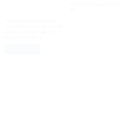
trong vụ kiện xuyên biên
giới
“Phong trào dân chủ hóa
Việt Nam” – Luận điệu cũ kỹ
nhằm xuyên tạc bản chất
dân chủ của Đảng
PHÁP LUẬT