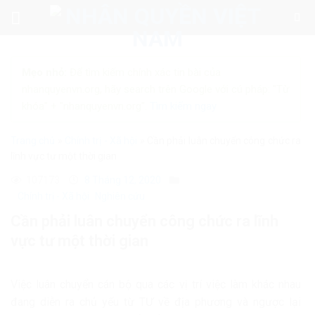
Skip
to
content
Mẹo nhỏ:
Để tìm kiếm chính xác tin bài của
nhanquyenvn.org, hãy search trên Google với cú pháp: "Từ
khóa" + "nhanquyenvn.org".
Tìm kiếm ngay
Trang chủ
»
Chính trị - Xã hội
»
Cần phải luân chuyển công chức ra
lĩnh vực tư một thời gian
107173
8 Tháng 12, 2020
Chính trị - Xã hội
Nghiên cứu
Cần phải luân chuyển công chức ra lĩnh
vực tư một thời gian
Việc luân chuyển cán bộ qua các vị trí việc làm khác nhau
đang diễn ra chủ yếu từ TƯ về địa phương và ngược lại