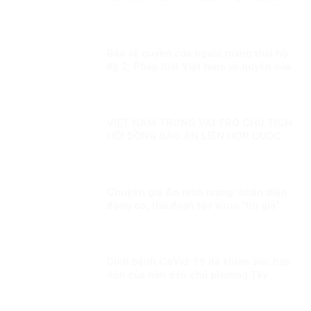
KỲ 1: HÒA BÌNH, AN NINH VÀ QUYỀN
CON NGƯỜI
Bảo vệ quyền của người mang thai hộ
Kỳ 2: Pháp luật Việt Nam về quyền của
người mang thai hộ
VIỆT NAM TRONG VAI TRÒ CHỦ TỊCH
HỘI ĐỒNG BẢO AN LIÊN HỢP QUỐC
KỲ 2: ĐIỂM NHẤN THÁNG CHỦ TỊCH
VIỆT NAM
Chuyên gia An ninh mạng: nhận diện
động cơ, thủ đoạn tạo virus “tin giả”
của thế lực chống phá đất nước!
Dịch bệnh CoVid-19 đã khiến sức hấp
dẫn của nền dân chủ phương Tây
ngày càng giảm