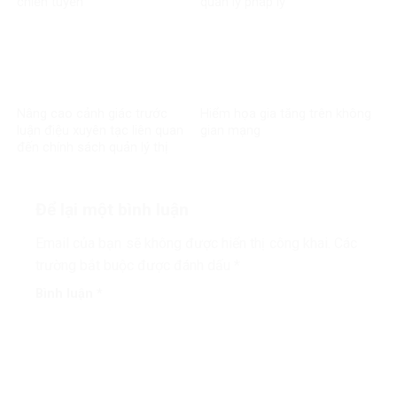
chiến tuyến
quản lý pháp lý
Nâng cao cảnh giác trước
Hiểm họa gia tăng trên không
luận điệu xuyên tạc liên quan
gian mạng
đến chính sách quản lý thị
trường tài chính, tiền tệ tại
Việt Nam
Để lại một bình luận
Email của bạn sẽ không được hiển thị công khai.
Các
trường bắt buộc được đánh dấu
*
Bình luận
*