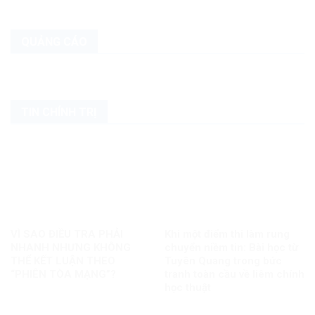
QUẢNG CÁO
TIN CHÍNH TRỊ
VÌ SAO ĐIỀU TRA PHẢI
Khi một điểm thi làm rung
NHANH NHƯNG KHÔNG
chuyển niềm tin: Bài học từ
THỂ KẾT LUẬN THEO
Tuyên Quang trong bức
“PHIÊN TÒA MẠNG”?
tranh toàn cầu về liêm chính
học thuật