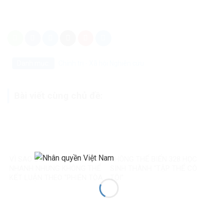
Danh mục:
Chính trị - Xã hội
Nghiên cứu
Bài viết cùng chủ đề:
VÌ SAO ĐIỀU TRA PHẢI
KHÔNG THỂ BIẾN 328 HỌC
NHANH NHƯNG KHÔNG THỂ
SINH THÀNH “TẬP THỂ CÓ
KẾT LUẬN THEO “PHIÊN TÒA
TỘI”
MẠNG”?