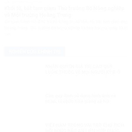
PHÁP LUẬT PHÁP LUẬT VIỆT NAM
Khởi tố, bắt tạm giam Thứ trưởng Bộ Nông nghiệp
và Môi trường Hoàng Trung
Cơ quan Cảnh sát điều tra Bộ Công an đã khởi tố, bắt tạm giam ông
Hoàng Trung, Thứ trưởng Bộ Nông nghiệp và Môi trường, cùng ba bị
can...
NGHIÊN CỨU CHÍNH TRỊ
NHÂN QUYỀN GIÁ TRỊ CAO QUÝ
LUÔN THUỘC VỀ MỌI NGƯỜI KỲ II: Ở
VIỆT NAM, NHÂN QUYỀN LUÔN
THUỘC VỀ NHÂN DÂN, VÌ NHÂN DÂN
Cần quy định sử dụng hình ảnh cá
nhân, tổ chức trên mạng xã hội
VIỆT NAM TRONG VAI TRÒ CHỦ TỊCH
HỘI ĐỒNG BẢO AN LIÊN HỢP QUỐC