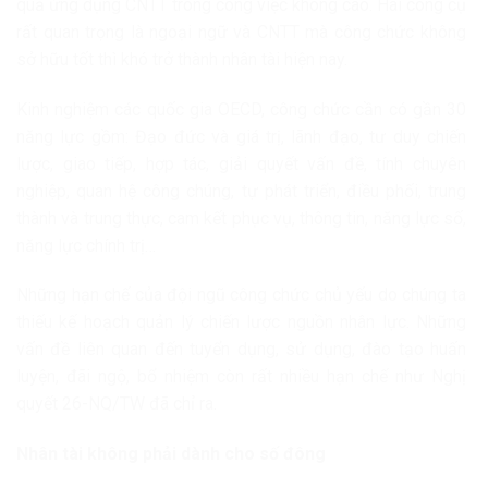
quả ứng dụng CNTT trong công việc không cao. Hai công cụ
rất quan trọng là ngoại ngữ và CNTT mà công chức không
sở hữu tốt thì khó trở thành nhân tài hiện nay.
Kinh nghiệm các quốc gia OECD, công chức cần có gần 30
năng lực gồm: Đạo đức và giá trị, lãnh đạo, tư duy chiến
lược, giao tiếp, hợp tác, giải quyết vấn đề, tính chuyên
nghiệp, quan hệ công chúng, tự phát triển, điều phối, trung
thành và trung thực, cam kết phục vụ, thông tin, năng lực số,
năng lực chính trị…
Những hạn chế của đội ngũ công chức chủ yếu do chúng ta
thiếu kế hoạch quản lý chiến lược nguồn nhân lực. Những
vấn đề liên quan đến tuyển dụng, sử dụng, đào tạo huấn
luyện, đãi ngộ, bổ nhiệm còn rất nhiều hạn chế như Nghị
quyết 26-NQ/TW đã chỉ ra.
Nhân tài không phải dành cho số đông