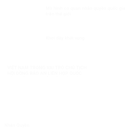
Mô hình cơ quan nhân quyền quốc gia
trên thế giới
Khơi dậy khát vọng
VIỆT NAM TRONG VAI TRÒ CHỦ TỊCH
HỘI ĐỒNG BẢO AN LIÊN HỢP QUỐC
KỲ 3: NỖ LỰC VÌ MỘT NỀN HÒA BÌNH
BỀN VỮNG
Nhân Quyền