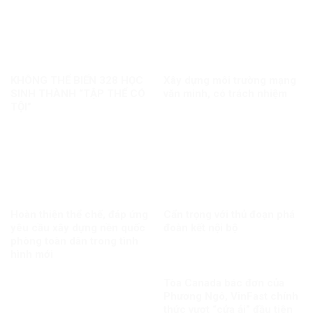
KHÔNG THỂ BIẾN 328 HỌC
Xây dựng môi trường mạng
SINH THÀNH “TẬP THỂ CÓ
văn minh, có trách nhiệm
TỘI”
Hoàn thiện thể chế, đáp ứng
Cẩn trọng với thủ đoạn phá
yêu cầu xây dựng nền quốc
đoàn kết nội bộ
phòng toàn dân trong tình
hình mới
Tòa Canada bác đơn của
Phương Ngô, VinFast chính
thức vượt “cửa ải” đầu tiên