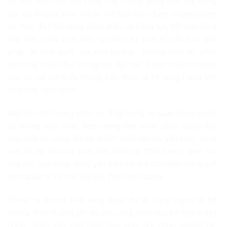
có tính thực tiễn cao cũng như những đóng góp xây dựng
các dự án phát triển. Để có thể thực hiện được những nhiệm
vụ trên, đòi hỏi công chức phải có năng lực hết sức tổng
hợp trên nhiều bình diện từ chính trị, kinh tế, văn hóa, luật
pháp, an ninh quốc gia, môi trường… Nhưng nhìn lại, phần
lớn công chức đều tốt nghiệp đại học ở một chuyên ngành
nào đó, họ rất thiếu những kiến thức và kỹ năng mang tính
tổng hợp liên ngành.
Một khi chất lượng nhân lực thấp trong cơ quan công quyền
sẽ không tham mưu được trong làm chính sách, người dân
chịu khổ do năng lực và phẩm chất cán bộ yếu kém, công
việc trì trệ, bộ máy biên chế phình ra. Chất lượng nhân lực
của đội ngũ công chức yếu kém có thể dẫn đến các quyết
định quản lý sai mà hậu quả thật khôn lường…
Chúng ta chứng kiến hàng chục dự án hàng nghìn tỷ bỏ
hoang, thua lỗ lãng phí do các công chức của bộ ngành xây
dựng, nhiều văn bản thiếu bao quát nội dung, những tác