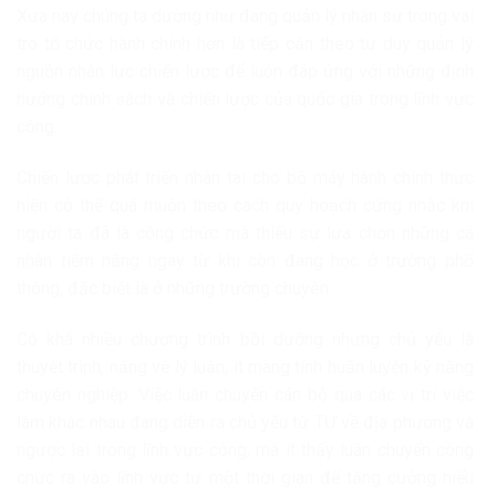
Xưa nay chúng ta dường như đang quản lý nhân sự trong vai
trò tổ chức hành chính hơn là tiếp cận theo tư duy quản lý
nguồn nhân lực chiến lược để luôn đáp ứng với những định
hướng chính sách và chiến lược của quốc gia trong lĩnh vực
công.
Chiến lược phát triển nhân tài cho bộ máy hành chính thực
hiện có thể quá muộn theo cách quy hoạch cứng nhắc khi
người ta đã là công chức mà thiếu sự lựa chọn những cá
nhân tiềm năng ngay từ khi còn đang học ở trường phổ
thông, đặc biệt là ở những trường chuyên.
Có khá nhiều chương trình bồi dưỡng nhưng chủ yếu là
thuyết trình, nặng về lý luận, ít mang tính huấn luyện kỹ năng
chuyên nghiệp. Việc luân chuyển cán bộ qua các vị trí việc
làm khác nhau đang diễn ra chủ yếu từ TƯ về địa phương và
ngược lại trong lĩnh vực công, mà ít thấy luân chuyển công
chức ra vào lĩnh vực tư một thời gian để tăng cường hiểu