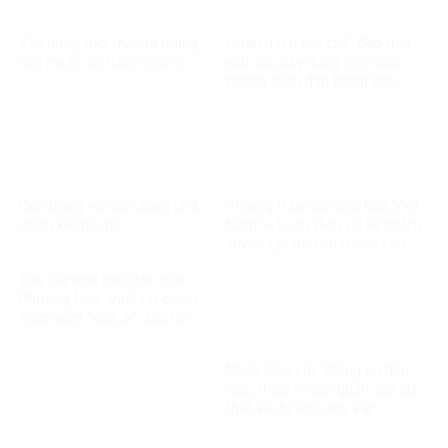
Xây dựng môi trường mạng
Hoàn thiện thể chế, đáp ứng
văn minh, có trách nhiệm
yêu cầu xây dựng nền quốc
phòng toàn dân trong tình
hình mới
Cẩn trọng với thủ đoạn phá
“Phong trào dân chủ hóa Việt
đoàn kết nội bộ
Nam” – Luận điệu cũ kỹ nhằm
xuyên tạc bản chất dân chủ
của Đảng
Tòa Canada bác đơn của
Phương Ngô, VinFast chính
thức vượt “cửa ải” đầu tiên
trong vụ kiện xuyên biên giới
Nhận diện các thông tin tiêu
cực, thiếu khách quan, sai sự
thật về dự án Làng Vân