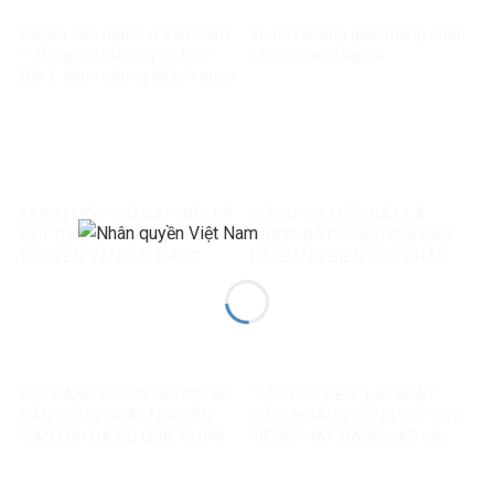
Quyền con người ở Việt Nam
Vì một không gian mạng nhân
– Vàng thật không sợ lửa –
văn cho mỗi người
Bài 1: Minh chứng khách quan
bác bỏ mọi luận điệu sai trái
MƯỢN MỘT “CÔ GÁI TRẺ” ĐỂ
CỨ CÓ THU HỒI ĐẤT LÀ
NÓI THAY CẢ XÃ HỘI:
“CƯỚP ĐẤT”? NGUYỄN VĂN
NGUYỄN VĂN ĐÀI ĐANG
ĐÀI ĐANG BIẾN KHÓ KHĂN
GOM MỌI KHÓ KHĂN THÀNH
THÀNH MỘT CÂU CHUYỆN
“MẤT NIỀM TIN”
KHÁC
GỌI HÀNG NGHÌN NGƯỜI “BỊ
“SẮP ĐỔI TIỀN” LẠI XUẤT
BẦN CÙNG HÓA”: NGUYỄN
HIỆN: HOÀNG DŨNG CÓ “TIN
VĂN ĐÀI ĐÃ BỎ QUA 12.046
RIÊNG” HAY ĐANG LẶP LẠI
TỶ ĐỒNG TÁI ĐỊNH CƯ VÀ
MỘT TIN ĐỒN CŨ?
85.000 SUẤT NHÀ ĐẤT THẾ