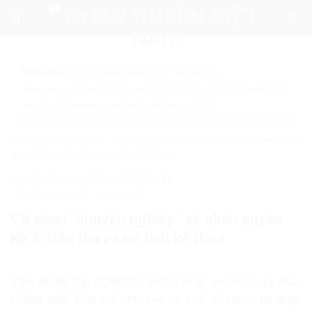
Skip
to
content
Mẹo nhỏ:
Để tìm kiếm chính xác tin bài của
nhanquyenvn.org, hãy search trên Google với cú pháp: "Từ
khóa" + "nhanquyenvn.org".
Tìm kiếm ngay
Trang chủ
»
Chính trị - Xã hội
»
Cơ quan “chuyên nghiệp” về nhân
quyền Kỳ 3: Đặc thù và có tính kế thừa
121009
5 Tháng 6, 2021
Chính trị - Xã hội
Nghiên cứu
Cơ quan “chuyên nghiệp” về nhân quyền
Kỳ 3: Đặc thù và có tính kế thừa
Việc thành lập CQNQQG phải coi là sự bổ sung chứ
không phải thay thế cho các cơ chế, tổ chức, bộ máy