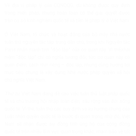
Về địa vị pháp lý của CQNQQG, dù không được quy định
trong Hiến pháp, nhưng hoàn toàn có thể giải quyết được
trên cơ sở kinh nghiệm quốc tế và tiền lệ pháp lý ở Việt Nam.
Ở Việt Nam, tổ chức và hoạt động của bộ máy nhà nước
tuân thủ nguyên tắc tập trung dân chủ, trong khi Nguyên tắc
Paris nhấn mạnh tính “độc lập” của cơ quan này. Vì thế,khái
niệm “độc lập” chỉ có nghĩa tương đối; tức cơ quan này có
quan điểm, cách nhìn riêng – độc lập, nhưng cùng hướng tới
mục tiêu chung là xây dựng Nhà nước pháp quyền xã hội
chủ nghĩa Việt Nam.
Thứ tư
, Việt Nam đang đề cao việc tuân thủ luật pháp quốc
tế và chủ trương hội nhập toàn diện, sâu rộng vào đời sống
quốc tế. Vì thế, tuân thủ các quy định và xu hướng chung của
Luật nhân quyền quốc tế là bước đi quan trọng; nhờ đó, Việt
Nam sẽ nhận được sự đồng tình ủng hộ của cộng đồng
quốc tế trên nhiều lĩnh vực quan trọng khác, nhằm bảo vệ tốt