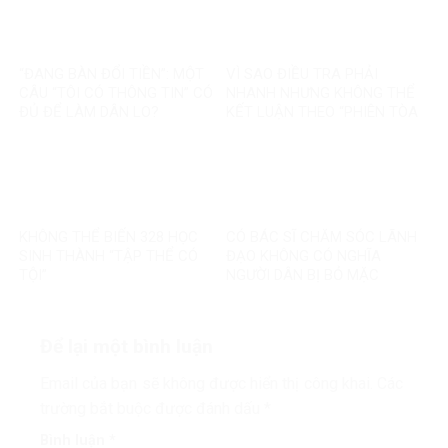
NÀO?
“ĐANG BÀN ĐỔI TIỀN”: MỘT
VÌ SAO ĐIỀU TRA PHẢI
CÂU “TÔI CÓ THÔNG TIN” CÓ
NHANH NHƯNG KHÔNG THỂ
ĐỦ ĐỂ LÀM DÂN LO?
KẾT LUẬN THEO “PHIÊN TÒA
MẠNG”?
KHÔNG THỂ BIẾN 328 HỌC
CÓ BÁC SĨ CHĂM SÓC LÃNH
SINH THÀNH “TẬP THỂ CÓ
ĐẠO KHÔNG CÓ NGHĨA
TỘI”
NGƯỜI DÂN BỊ BỎ MẶC
Để lại một bình luận
Email của bạn sẽ không được hiển thị công khai.
Các
trường bắt buộc được đánh dấu
*
Bình luận
*