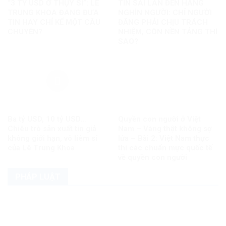
“3 TỶ USD Ở THỤY SĨ”: LÊ
TIN SAI LAN ĐẾN HÀNG
TRUNG KHOA ĐANG ĐƯA
NGHÌN NGƯỜI: CHỈ NGƯỜI
TIN HAY CHỈ KỂ MỘT CÂU
ĐĂNG PHẢI CHỊU TRÁCH
CHUYỆN?
NHIỆM, CÒN NỀN TẢNG THÌ
SAO?
Ba tỷ USD, 10 tỷ USD…
Quyền con người ở Việt
Chiêu trò sản xuất tin giả
Nam – Vàng thật không sợ
không giới hạn, vô liêm sỉ
lửa – Bài 2: Việt Nam thực
của Lê Trung Khoa
thi các chuẩn mực quốc tế
về quyền con người
PHÁP LUẬT