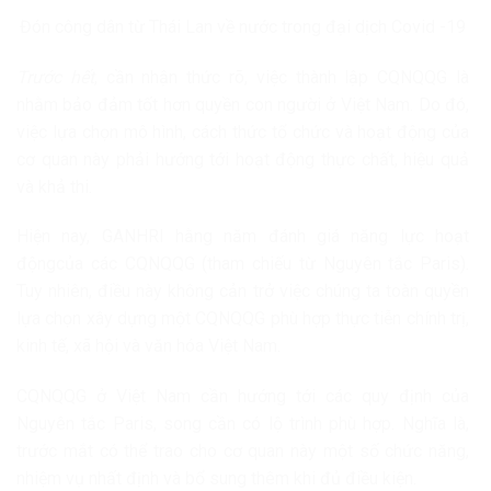
Đón công dân từ Thái Lan về nước trong đại dịch Covid -19
Trước hết
, cần nhận thức rõ, việc thành lập CQNQQG là
nhằm bảo đảm tốt hơn quyền con người ở Việt Nam. Do đó,
việc lựa chọn mô hình, cách thức tổ chức và hoạt động của
cơ quan này phải hướng tới hoạt động thực chất, hiệu quả
và khả thi.
Hiện nay, GANHRI hằng năm đánh giá năng lực hoạt
độngcủa các CQNQQG (tham chiếu từ Nguyên tắc Paris).
Tuy nhiên, điều này không cản trở việc chúng ta toàn quyền
lựa chọn xây dựng một CQNQQG phù hợp thực tiễn chính trị,
kinh tế, xã hội và văn hóa Việt Nam.
CQNQQG ở Việt Nam cần hướng tới các quy định của
Nguyên tắc Paris, song cần có lộ trình phù hợp. Nghĩa là,
trước mắt có thể trao cho cơ quan này một số chức năng,
nhiệm vụ nhất định và bổ sung thêm khi đủ điều kiện.