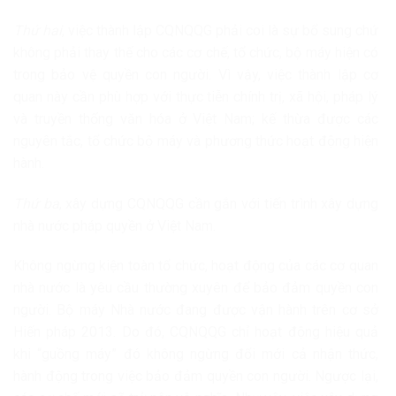
Thứ hai
, việc thành lập CQNQQG phải coi là sự bổ sung chứ
không phải thay thế cho các cơ chế, tổ chức, bộ máy hiện có
trong bảo vệ quyền con người. Vì vậy, việc thành lập cơ
quan này cần phù hợp với thực tiễn chính trị, xã hội, pháp lý
và truyền thống văn hóa ở Việt Nam; kế thừa được các
nguyên tắc, tổ chức bộ máy và phương thức hoạt động hiện
hành.
Thứ ba
, xây dựng CQNQQG cần gắn với tiến trình xây dựng
nhà nước pháp quyền ở Việt Nam.
Không ngừng kiện toàn tổ chức, hoạt động của các cơ quan
nhà nước là yêu cầu thường xuyên để bảo đảm quyền con
người. Bộ máy Nhà nước đang được vận hành trên cơ sở
Hiến pháp 2013. Do đó, CQNQQG chỉ hoạt động hiệu quả
khi “guồng máy” đó không ngừng đổi mới cả nhận thức,
hành động trong việc bảo đảm quyền con người. Ngược lại,