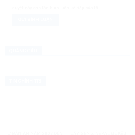
duyệt này cho lần bình luận kế tiếp của tôi.
QUẢNG CÁO
TIN CHÍNH TRỊ
TỪ BẢN ÁN NĂM 2007 ĐẾN
LẤY GEN Z NEPAL ĐỂ KÊU