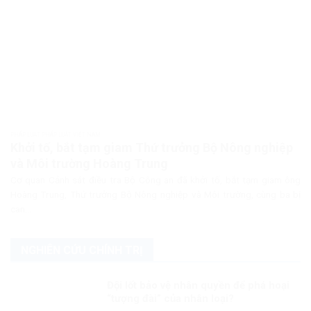
PHÁP LUẬT PHÁP LUẬT VIỆT NAM
Khởi tố, bắt tạm giam Thứ trưởng Bộ Nông nghiệp
và Môi trường Hoàng Trung
Cơ quan Cảnh sát điều tra Bộ Công an đã khởi tố, bắt tạm giam ông
Hoàng Trung, Thứ trưởng Bộ Nông nghiệp và Môi trường, cùng ba bị
can...
NGHIÊN CỨU CHÍNH TRỊ
Đội lốt bảo vệ nhân quyền để phá hoại
“tượng đài” của nhân loại?