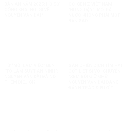
BẢN ÁN NĂM 2025: HỒ SƠ
GỌI GEN Z VIỆT NAM
CÔNG KHAI NÓI GÌ VỀ
“ĐỨNG DẬY”: MỖI ĐẤT
NGUYỄN VĂN ĐÀI?
NƯỚC KHÔNG PHẢI MỘT
BẢN SAO
TỪ “MỜI LÀM VIỆC” ĐẾN
GÁN CHIẾN DỊCH TÌM HÀI
“TÔ LÂM SUỴT AN NINH”:
CỐT LIỆT SĨ VỚI CHUYỆN
NGUYỄN VĂN ĐÀI ĐÃ NỐI
“XEM BÓI GIỮ GHẾ”:
THÊM ĐIỀU GÌ?
NGUYỄN VĂN ĐÀI ĐANG
ĐÁNH TRÁO ĐIỀU GÌ?