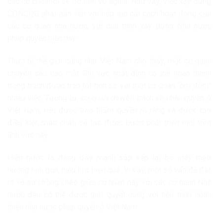
các cơ chế mới sẽ trở nên vô nghĩa. Như vậy, việc xây dựng
CQNQQG phải gắn liền với tiếp tục cải cách hoạt động của
các cơ quan nhà nước, với quá trình xây dựng Nhà nước
pháp quyền hiện nay.
Thực tế thế giới cũng như Việt Nam cho thấy, một cơ quan
chuyên sâu vào một lĩnh vực nhất định có thể hoàn thành
trọng trách được trao tốt hơn so với một cơ quan “ôm đồm”
nhiều việc. Tương tự, cơ quan chuyên trách về nhân quyền ở
Việt Nam, nếu được trao thẩm quyền rõ ràng và được tạo
điều kiện,chắc chắn sẽ tạo được bước phát triển mới trên
lĩnh vực này.
Hiện nước ta đang đẩy mạnh sắp xếp lại bộ máy theo
hướng tinh gọn, hiệu lực, hiệu quả. Vì vậy, một số vấn đề đặt
ra về sự chồng chéo giữa cơ quan này với các cơ quan Nhà
nước đều có thể được giải quyết cùng với tiến trình hoàn
thiện nhà nước pháp quyền ở Việt Nam.