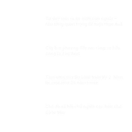
Tư duy mới về an ninh con người –
nền tảng quan trọng để hiện thực hoá
khát vọng, mục tiêu phát triển đất
nước Kỳ 2: Minh chứng sống động
Cây bút phương Tây nói rằng sở hữu
công là cần thiết
Tầm nhìn của Sự phát triển Kỳ 2: Nhìn
lại mục tiêu 25 năm trước
Chế độ xã hội chủ nghĩa cao hơn chế
độ tư bản