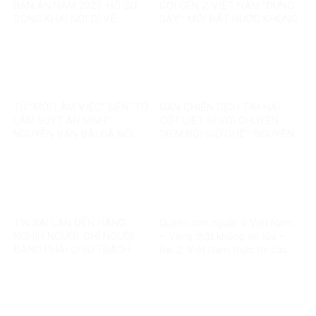
BẢN ÁN NĂM 2025: HỒ SƠ
GỌI GEN Z VIỆT NAM “ĐỨNG
CÔNG KHAI NÓI GÌ VỀ
DẬY”: MỖI ĐẤT NƯỚC KHÔNG
NGUYỄN VĂN ĐÀI?
PHẢI MỘT BẢN SAO
TỪ “MỜI LÀM VIỆC” ĐẾN “TÔ
GÁN CHIẾN DỊCH TÌM HÀI
LÂM SUỴT AN NINH”:
CỐT LIỆT SĨ VỚI CHUYỆN
NGUYỄN VĂN ĐÀI ĐÃ NỐI
“XEM BÓI GIỮ GHẾ”: NGUYỄN
THÊM ĐIỀU GÌ?
VĂN ĐÀI ĐANG ĐÁNH TRÁO
ĐIỀU GÌ?
TIN SAI LAN ĐẾN HÀNG
Quyền con người ở Việt Nam
NGHÌN NGƯỜI: CHỈ NGƯỜI
– Vàng thật không sợ lửa –
ĐĂNG PHẢI CHỊU TRÁCH
Bài 2: Việt Nam thực thi các
NHIỆM, CÒN NỀN TẢNG THÌ
chuẩn mực quốc tế về quyền
SAO?
con người