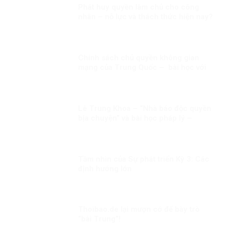
Phát huy quyền làm chủ cho công
nhân – nỗ lực và thách thức hiện nay?
Chính sách chủ quyền không gian
mạng của Trung Quốc – bài học với
Việt Nam!
Lê Trung Khoa – “Nhà báo độc quyền
bịa chuyện” và bài học pháp lý –
truyền thông từ vụ kiện Vingroup
Tầm nhìn của Sự phát triển Kỳ 3: Các
định hướng lớn
Thoibao.de lại mượn cớ để bày trò
“bài Trung”!