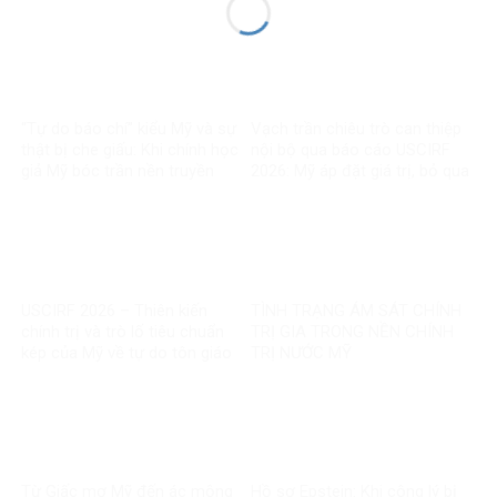
“Tự do báo chí” kiểu Mỹ và sự
Vạch trần chiêu trò can thiệp
thật bị che giấu: Khi chính học
nội bộ qua báo cáo USCIRF
giả Mỹ bóc trần nền truyền
2026: Mỹ áp đặt giá trị, bỏ qua
thông bị tài phiệt thao túng
thực tế chính mình
USCIRF 2026 – Thiên kiến
TÌNH TRẠNG ÁM SÁT CHÍNH
chính trị và trò lố tiêu chuẩn
TRỊ GIA TRONG NỀN CHÍNH
kép của Mỹ về tự do tôn giáo
TRỊ NƯỚC MỸ
Từ Giấc mơ Mỹ đến ác mộng
Hồ sơ Epstein: Khi công lý bị