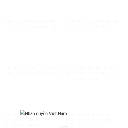
Tiêu chuẩn kép trong đánh
Vì sao RFC không lên án các
giá tự do tôn giáo toàn cầu
vụ tấn công nhà thờ ở Mỹ?
Kỳ thị người Hồi giáo ở Mỹ và
Chính sách cấm khăn trùm
châu Âu: Vì sao RFC im lặng?
đầu ở châu Âu và nghịch lý
“nhân quyền phương Tây”
Từ vụ đốt kinh Quran ở châu
Vì sao RSF không nói về tình
Âu nhìn lại luận điệu “tự do
trạng nhà báo bị sát hại ở
tôn giáo” của RFC
phương Tây?