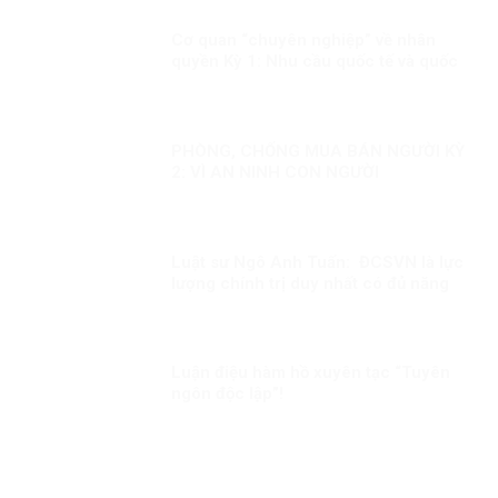
Cơ quan “chuyên nghiệp” về nhân
quyền Kỳ 1: Nhu cầu quốc tế và quốc
gia
PHÒNG, CHỐNG MUA BÁN NGƯỜI KỲ
2: VÌ AN NINH CON NGƯỜI
Luật sư Ngô Anh Tuấn: ĐCSVN là lực
lượng chính trị duy nhất có đủ năng
lực để quản trị Việt Nam
Luận điệu hàm hồ xuyên tạc “Tuyên
ngôn độc lập”!