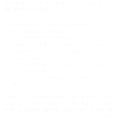
khiến người Trung Quốc nổi giận, đòi tẩy chay các thương
hiệu Mỹ như Apple, Tesla.
Chống lại lịch sử bị tẩy trắng, các cha mẹ da đen cho con
học ở nhà gày càng phổ biến
Cuộc chiến Nga-Mỹ và phương Tây: Nga đưa NGO
Bellingcat của Mỹ thành “tổ chức đại diện nước ngoài”!
Nhân chứng chính của FBI để chống lại Julian Assange
thừa nhận “dối trá”
Việc Hoa Kỳ trở lại Hội đồng Nhân quyền Liên hợp quốc là
“một sự nhạo báng”?
Mỹ: Các nhà tù tiểu bang ngày càng trở thành nơi chết
chóc
21h ngày 6/8, khi hầu hết người dùng Trung Quốc chuẩn bị
đi ngủ, một “cơn bão” từ bên kia Thái Bình Dương ập đến –
Trump ký sắc lệnh cấm các công ty Mỹ giao dịch với
ByteDance (công ty mẹ của TikTok) và Tencent (chủ sở hữu