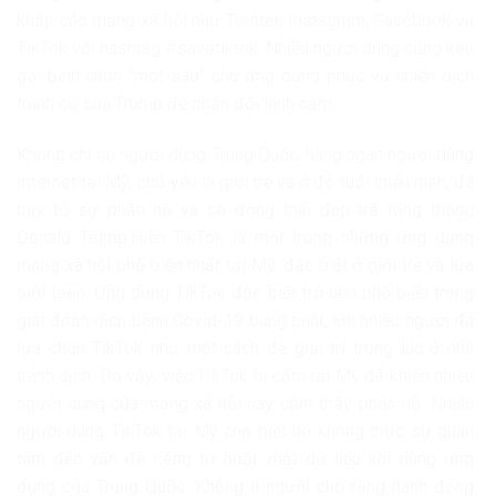
khắp các mạng xã hội như Twitter, Instagram, Facebook và
TikTok với hashtag #savetiktok. Nhiều người dùng cũng kêu
gọi bình chọn “một sao” cho ứng dụng phục vụ chiến dịch
tranh cử của Trump để phản đối lệnh cấm.
Không chỉ có người dùng Trung Quốc, hàng ngàn người dùng
Internet tại Mỹ, chủ yếu là giới trẻ và ở độ tuổi thiếu niên, đã
bày tỏ sự phẫn nộ và có động thái đáp trả tổng thống
Donald Trump.Hiện TikTok là một trong những ứng dụng
mạng xã hội phổ biến nhất tại Mỹ, đặc biệt ở giới trẻ và lứa
tuổi teen. Ứng dụng TikTok đặc biệt trở nên phổ biến trong
giai đoạn dịch bệnh Covid-19 bùng phát, khi nhiều người đã
lựa chọn TikTok như một cách để giải trí trong lúc ở nhà
tránh dịch. Do vậy, việc TikTok bị cấm tại Mỹ đã khiến nhiều
người dùng của mạng xã hội này cảm thấy phẫn nộ. Nhiều
người dùng TikTok tại Mỹ cho biết họ không thực sự quan
tâm đến vấn đề riêng tư hoặc mất dữ liệu khi dùng ứng
dụng của Trung Quốc. Không ít người cho rằng hành động