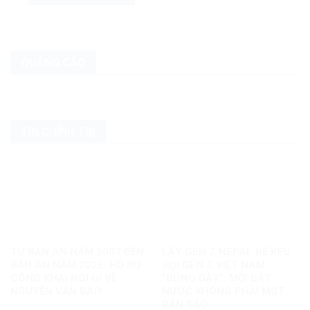
QUẢNG CÁO
TIN CHÍNH TRỊ
TỪ BẢN ÁN NĂM 2007 ĐẾN
LẤY GEN Z NEPAL ĐỂ KÊU
BẢN ÁN NĂM 2025: HỒ SƠ
GỌI GEN Z VIỆT NAM
CÔNG KHAI NÓI GÌ VỀ
“ĐỨNG DẬY”: MỖI ĐẤT
NGUYỄN VĂN ĐÀI?
NƯỚC KHÔNG PHẢI MỘT
BẢN SAO