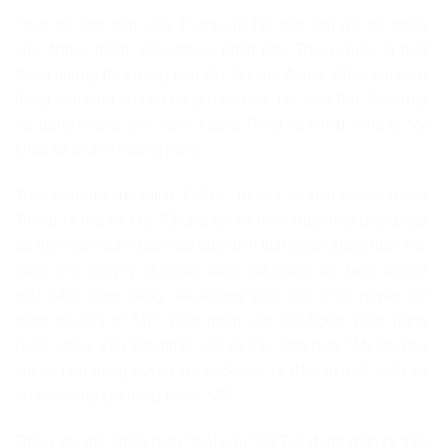
Thực tế, lệnh cấm của Trump đã lập tức làm giá cổ phiếu
của Apple giảm.
Bloomberg
phân tích, Trung Quốc là một
trong những thị trường tiêu thụ lớn của Apple. Phần lớn hoạt
động sản xuất của họ cũng diễn ra ở đây. Nếu Bắc Kinh đáp
trả bằng những lệnh cấm, Apple, Tesla và nhiều công ty Mỹ
khác sẽ bị ảnh hưởng nặng.
Trên website của mình, TikTok đe dọa sẽ kiện sắc lệnh của
Trump ra tòa án Mỹ: “Chúng tôi sẽ theo đuổi mọi biện pháp
có thể nhằm đảm bảo các quy định luật pháp được tuân thủ,
cũng như công ty và người dùng của chúng tôi được đối xử
một cách công bằng, nếu không phải bởi chính quyền, thì
cũng bởi tòa án Mỹ”. Phát ngôn viên Bộ Ngoại giao Trung
Quốc Uông Văn Bân nhận xét về sắc lệnh mới: “Mỹ thường
xuyên lạm dụng quyền lực quốc gia và đàn áp một cách vô
cớ các công ty không thuộc Mỹ”.
Trong khi đó, chiến dịch “giải cứu” TikTok đang diễn ra trên