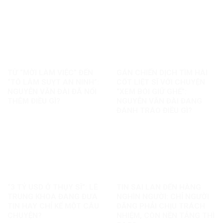
TỪ “MỜI LÀM VIỆC” ĐẾN
GÁN CHIẾN DỊCH TÌM HÀI
“TÔ LÂM SUỴT AN NINH”:
CỐT LIỆT SĨ VỚI CHUYỆN
NGUYỄN VĂN ĐÀI ĐÃ NỐI
“XEM BÓI GIỮ GHẾ”:
THÊM ĐIỀU GÌ?
NGUYỄN VĂN ĐÀI ĐANG
ĐÁNH TRÁO ĐIỀU GÌ?
“3 TỶ USD Ở THỤY SĨ”: LÊ
TIN SAI LAN ĐẾN HÀNG
TRUNG KHOA ĐANG ĐƯA
NGHÌN NGƯỜI: CHỈ NGƯỜI
TIN HAY CHỈ KỂ MỘT CÂU
ĐĂNG PHẢI CHỊU TRÁCH
CHUYỆN?
NHIỆM, CÒN NỀN TẢNG THÌ