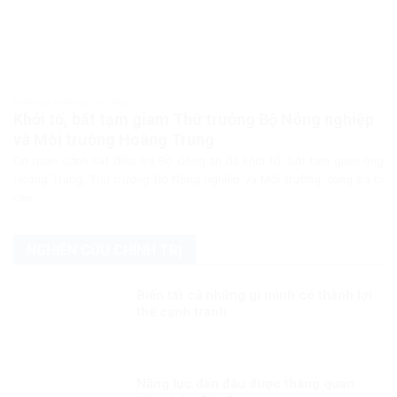
PHÁP LUẬT PHÁP LUẬT VIỆT NAM
Khởi tố, bắt tạm giam Thứ trưởng Bộ Nông nghiệp
và Môi trường Hoàng Trung
Cơ quan Cảnh sát điều tra Bộ Công an đã khởi tố, bắt tạm giam ông
Hoàng Trung, Thứ trưởng Bộ Nông nghiệp và Môi trường, cùng ba bị
can...
NGHIÊN CỨU CHÍNH TRỊ
Biến tất cả những gì mình có thành lợi
thế cạnh tranh
Năng lực đến đâu được thăng quan