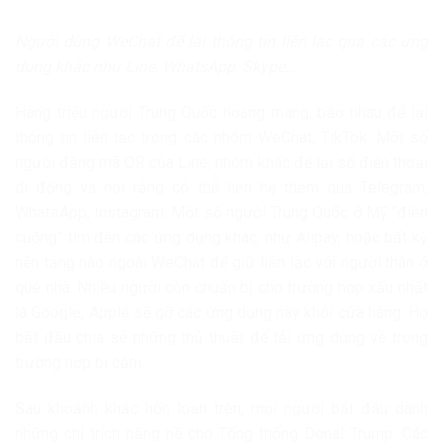
Người dùng WeChat để lại thông tin liên lạc qua các ứng
dụng khác như Line, WhatsApp, Skype…
Hàng triệu người Trung Quốc hoang mang, bảo nhau để lại
thông tin liên lạc trong các nhóm WeChat, TikTok. Một số
người đăng mã QR của Line, nhóm khác để lại số điện thoại
di động và nói rằng có thể liên hệ thêm qua Telegram,
WhatsApp, Instagram. Một số người Trung Quốc ở Mỹ “điên
cuồng” tìm đến các ứng dụng khác, như Alipay, hoặc bất kỳ
nền tảng nào ngoài WeChat để giữ liên lạc với người thân ở
quê nhà. Nhiều người còn chuẩn bị cho trường hợp xấu nhất
là Google, Apple sẽ gỡ các ứng dụng này khỏi cửa hàng. Họ
bắt đầu chia sẻ những thủ thuật để tải ứng dụng về trong
trường hợp bị cấm.
Sau khoảnh khắc hỗn loạn trên, mọi người bắt đầu dành
những chỉ trích nặng nề cho Tổng thống Donal Trump. Các