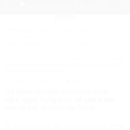
Skip
to
content
Mẹo nhỏ:
Để tìm kiếm chính xác tin bài của
nhanquyenvn.org, hãy search trên Google với cú pháp: "Từ
khóa" + "nhanquyenvn.org".
Tìm kiếm ngay
Trang chủ
»
Nhìn ra thế giới
»
Nhân quyền các nước
»
Trở thành
nạn nhân cuộc chiến công nghệ, người Trung Quốc nổi giận vì lệnh
cấm TikTok, WeChat của Trump
31933
9 Tháng 8, 2020
Nhân quyền các nước
Trở thành nạn nhân cuộc chiến công
nghệ, người Trung Quốc nổi giận vì lệnh
cấm TikTok, WeChat của Trump
Hai lệnh cấm liên tiếp của Trump với TikTok và WeChat