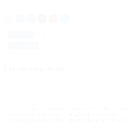
Danh mục:
Nhân quyền các nước
bá chủ
cuộc chiến thương mại
Mỹ
Thẻ tìm kiếm:
Trung
nhân quyền
Bài viết cùng chủ đề:
Quyền con người không đồng
Không có “vùng miễn trừ” cho
nghĩa quyền vu khống: Góc
tin giả: Nhìn từ pháp luật
nhìn pháp lý từ ICCPR và thực
phương Tây và thực tiễn Việt
tiễn Việt Nam
Nam