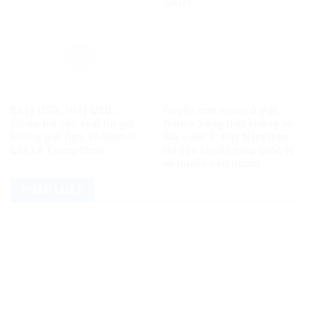
SAO?
Ba tỷ USD, 10 tỷ USD…
Quyền con người ở Việt
Chiêu trò sản xuất tin giả
Nam – Vàng thật không sợ
không giới hạn, vô liêm sỉ
lửa – Bài 2: Việt Nam thực
của Lê Trung Khoa
thi các chuẩn mực quốc tế
về quyền con người
PHÁP LUẬT