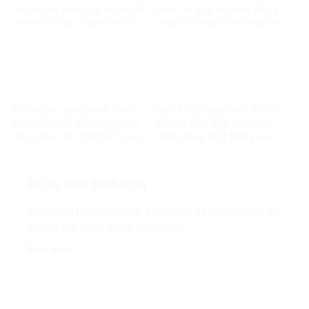
ám sát: Ai đang lừa dối người
chính trị hóa và danh dự cá
Việt về ‘tự do và dân chủ’?
nhân trở thành nạn nhân thứ
cấp
Không có “vùng xám” cho vi
Hơn 3.000 cuộc biểu tình đã
phạm: Chuẩn mực toàn cầu
diễn ra trên khắp nước Mỹ
về xử phạt an ninh trật tự và ý
trong vòng một tháng sau
nghĩa đối với Việt Nam
các cuộc tấn công nhằm vào
Iran, quy mô này “cho thấy sự
bất mãn của công chúng
Để lại một bình luận
ngày càng gia tăng và có
nguy cơ dẫn đến hỗn loạn
Email của bạn sẽ không được hiển thị công khai.
Các
hơn nữa”
trường bắt buộc được đánh dấu
*
Bình luận
*