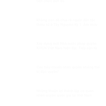
tiến chức đến đó
Không còn dễ chia rẽ người dân tộc
thiểu số ở Tây Nguyên Kỳ 1: Âm mưu
thành lập cái gọi là “Nhà nước Đêga”
Xây dựng một Nhà nước pháp quyền
XHCN Việt Nam hiện đại: Tiếp cận từ
quyền con người
Các tiêu chuẩn nhân quyền không thể
bị độc quyền!
Những thuận lợi thành lập cơ quan
nhân quyền quốc gia tại Việt Nam