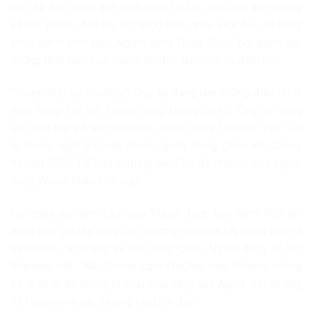
chủ đề liên quan đến lệnh cấm TikTok, WeChat trên mạng
xã hội Weibo đều thu hút hàng trăm triệu lượt đọc và hàng
chục nghìn bình luận. Người dùng Trung Quốc “nổi giận”, gọi
những lệnh cấm của Trump là “độc tài, vô lý và điên rồ”.
“Trump thật sự muốn gì? Ông ấy đang làm những điều tồi tệ
nhất trong lịch sử. Người dùng không có tội. Ông ấy đang
làm mọi thứ trở lên hỗn loạn”, người dùng Dafener viết. “Có
lẽ Trump nghĩ bắt nạt được người Trung Quốc khi Zhang
Yiming (CEO TikTok) nhượng bộ. Ông đã nhầm”, một người
dùng Weibo khác bình luận.
Hai ngày sau lệnh cấm của Trump được ban hành. Một làn
sóng kêu gọi tẩy chay các thương hiệu của Mỹ cũng diễn ra
trên khắp các mạng xã hội Trung Quốc. Người dùng có tên
Wanwan viết: “Nếu Trump cấm WeChat trên iPhone, chẳng
có lý do gì để chúng ta phải mua hàng của Apple. Tôi sẽ ủng
hộ Huawei và các thương hiệu nội địa”.