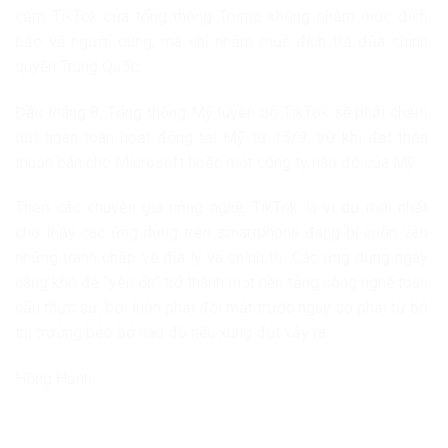
cấm TikTok của tổng thống Trump không nhằm mục đích
bảo vệ người dùng, mà chỉ nhằm mục đích trả đũa chính
quyền Trung Quốc.
Đầu tháng 8, Tổng thống Mỹ tuyên bố TikTok sẽ phải chấm
dứt hoàn toàn hoạt động tại Mỹ từ 15/9, trừ khi đạt thỏa
thuận bán cho Microsoft hoặc một công ty nào đó của Mỹ.
Theo các chuyên gia công nghệ, TikTok là ví dụ mới nhất
cho thấy các ứng dụng trên smartphone đang bị cuốn vào
những tranh chấp về địa lý và chính trị. Các ứng dụng ngày
càng khó để “yên ổn” trở thành một nền tảng công nghệ toàn
cầu thực sự, bởi luôn phải đối mặt trước nguy cơ phải từ bỏ
thị trường béo bở nào đó nếu xung đột xảy ra.
Hồng Hạnh