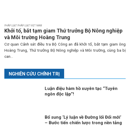
PHÁP LUẬT PHÁP LUẬT VIỆT NAM
Khởi tố, bắt tạm giam Thứ trưởng Bộ Nông nghiệp
và Môi trường Hoàng Trung
Cơ quan Cảnh sát điều tra Bộ Công an đã khởi tố, bắt tạm giam ông
Hoàng Trung, Thứ trưởng Bộ Nông nghiệp và Môi trường, cùng ba bị
can...
NGHIÊN CỨU CHÍNH TRỊ
Luận điệu hàm hồ xuyên tạc “Tuyên
ngôn độc lập”!
Bổ sung ‘Lý luận về Đường lối Đổi mới’
– Bước tiến chiến lược trong nền tảng
tư tưởng của Đảng!