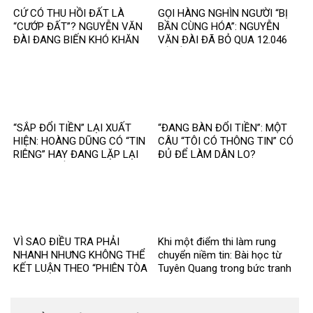
CỨ CÓ THU HỒI ĐẤT LÀ
GỌI HÀNG NGHÌN NGƯỜI “BỊ
“CƯỚP ĐẤT”? NGUYỄN VĂN
BẦN CÙNG HÓA”: NGUYỄN
ĐÀI ĐANG BIẾN KHÓ KHĂN
VĂN ĐÀI ĐÃ BỎ QUA 12.046
THÀNH MỘT CÂU CHUYỆN
TỶ ĐỒNG TÁI ĐỊNH CƯ VÀ
KHÁC
85.000 SUẤT NHÀ ĐẤT THẾ
NÀO?
“SẮP ĐỔI TIỀN” LẠI XUẤT
“ĐANG BÀN ĐỔI TIỀN”: MỘT
HIỆN: HOÀNG DŨNG CÓ “TIN
CÂU “TÔI CÓ THÔNG TIN” CÓ
RIÊNG” HAY ĐANG LẶP LẠI
ĐỦ ĐỂ LÀM DÂN LO?
MỘT TIN ĐỒN CŨ?
VÌ SAO ĐIỀU TRA PHẢI
Khi một điểm thi làm rung
NHANH NHƯNG KHÔNG THỂ
chuyển niềm tin: Bài học từ
KẾT LUẬN THEO “PHIÊN TÒA
Tuyên Quang trong bức tranh
MẠNG”?
toàn cầu về liêm chính học
thuật