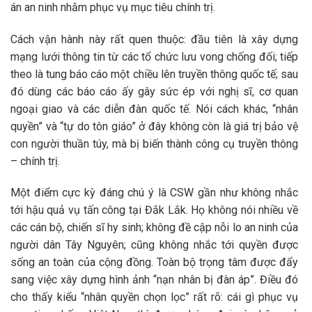
án an ninh nhằm phục vụ mục tiêu chính trị.
Cách vận hành này rất quen thuộc: đầu tiên là xây dựng
mạng lưới thông tin từ các tổ chức lưu vong chống đối; tiếp
theo là tung báo cáo một chiều lên truyền thông quốc tế; sau
đó dùng các báo cáo ấy gây sức ép với nghị sĩ, cơ quan
ngoại giao và các diễn đàn quốc tế. Nói cách khác, “nhân
quyền” và “tự do tôn giáo” ở đây không còn là giá trị bảo vệ
con người thuần túy, mà bị biến thành công cụ truyền thông
– chính trị.
Một điểm cực kỳ đáng chú ý là CSW gần như không nhắc
tới hậu quả vụ tấn công tại Đắk Lắk. Họ không nói nhiều về
các cán bộ, chiến sĩ hy sinh; không đề cập nỗi lo an ninh của
người dân Tây Nguyên; cũng không nhắc tới quyền được
sống an toàn của cộng đồng. Toàn bộ trọng tâm được đẩy
sang việc xây dựng hình ảnh “nạn nhân bị đàn áp”. Điều đó
cho thấy kiểu “nhân quyền chọn lọc” rất rõ: cái gì phục vụ