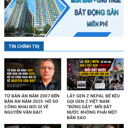
TIN CHÍNH TRỊ
TỪ BẢN ÁN NĂM 2007 ĐẾN
LẤY GEN Z NEPAL ĐỂ KÊU
BẢN ÁN NĂM 2025: HỒ SƠ
GỌI GEN Z VIỆT NAM
CÔNG KHAI NÓI GÌ VỀ
“ĐỨNG DẬY”: MỖI ĐẤT
NGUYỄN VĂN ĐÀI?
NƯỚC KHÔNG PHẢI MỘT
BẢN SAO