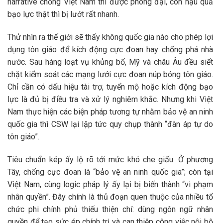
narrative chống Việt Nam thì được phóng đại, còn hậu quả
bạo lực thật thì bị lướt rất nhanh.
Thử nhìn ra thế giới sẽ thấy không quốc gia nào cho phép lợi
dụng tôn giáo để kích động cực đoan hay chống phá nhà
nước. Sau hàng loạt vụ khủng bố, Mỹ và châu Âu đều siết
chặt kiểm soát các mạng lưới cực đoan núp bóng tôn giáo.
Chỉ cần có dấu hiệu tài trợ, tuyển mộ hoặc kích động bạo
lực là đủ bị điều tra và xử lý nghiêm khắc. Nhưng khi Việt
Nam thực hiện các biện pháp tương tự nhằm bảo vệ an ninh
quốc gia thì CSW lại lập tức quy chụp thành “đàn áp tự do
tôn giáo”.
Tiêu chuẩn kép ấy lộ rõ tới mức khó che giấu. Ở phương
Tây, chống cực đoan là “bảo vệ an ninh quốc gia”; còn tại
Việt Nam, cùng logic pháp lý ấy lại bị biến thành “vi phạm
nhân quyền”. Đây chính là thủ đoạn quen thuộc của nhiều tổ
chức phi chính phủ thiếu thiện chí: dùng ngôn ngữ nhân
quyền để tạo sức ép chính trị và can thiệp công việc nội bộ