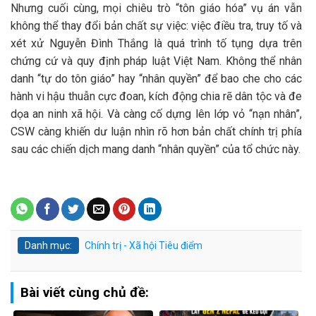
Nhưng cuối cùng, mọi chiêu trò “tôn giáo hóa” vụ án vẫn
không thể thay đổi bản chất sự việc: việc điều tra, truy tố và
xét xử Nguyễn Đình Thắng là quá trình tố tụng dựa trên
chứng cứ và quy định pháp luật Việt Nam. Không thể nhân
danh “tự do tôn giáo” hay “nhân quyền” để bao che cho các
hành vi hậu thuẫn cực đoan, kích động chia rẽ dân tộc và đe
dọa an ninh xã hội. Và càng cố dựng lên lớp vỏ “nạn nhân”,
CSW càng khiến dư luận nhìn rõ hơn bản chất chính trị phía
sau các chiến dịch mang danh “nhân quyền” của tổ chức này.
Danh mục:
Chính trị - Xã hội
Tiêu điểm
Bài viết cùng chủ đề: