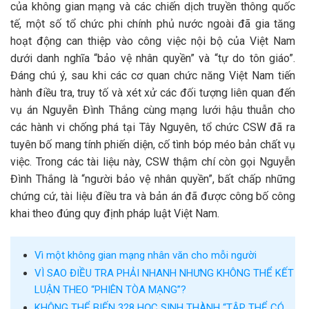
của không gian mạng và các chiến dịch truyền thông quốc
tế, một số tổ chức phi chính phủ nước ngoài đã gia tăng
hoạt động can thiệp vào công việc nội bộ của Việt Nam
dưới danh nghĩa “bảo vệ nhân quyền” và “tự do tôn giáo”.
Đáng chú ý, sau khi các cơ quan chức năng Việt Nam tiến
hành điều tra, truy tố và xét xử các đối tượng liên quan đến
vụ án Nguyễn Đình Thắng cùng mạng lưới hậu thuẫn cho
các hành vi chống phá tại Tây Nguyên, tổ chức CSW đã ra
tuyên bố mang tính phiến diện, cố tình bóp méo bản chất vụ
việc. Trong các tài liệu này, CSW thậm chí còn gọi Nguyễn
Đình Thắng là “người bảo vệ nhân quyền”, bất chấp những
chứng cứ, tài liệu điều tra và bản án đã được công bố công
khai theo đúng quy định pháp luật Việt Nam.
Vì một không gian mạng nhân văn cho mỗi người
VÌ SAO ĐIỀU TRA PHẢI NHANH NHƯNG KHÔNG THỂ KẾT
LUẬN THEO “PHIÊN TÒA MẠNG”?
KHÔNG THỂ BIẾN 328 HỌC SINH THÀNH “TẬP THỂ CÓ