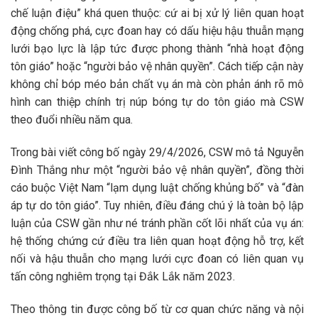
chế luận điệu” khá quen thuộc: cứ ai bị xử lý liên quan hoạt
động chống phá, cực đoan hay có dấu hiệu hậu thuẫn mạng
lưới bạo lực là lập tức được phong thành “nhà hoạt động
tôn giáo” hoặc “người bảo vệ nhân quyền”. Cách tiếp cận này
không chỉ bóp méo bản chất vụ án mà còn phản ánh rõ mô
hình can thiệp chính trị núp bóng tự do tôn giáo mà CSW
theo đuổi nhiều năm qua.
Trong bài viết công bố ngày 29/4/2026, CSW mô tả Nguyễn
Đình Thắng như một “người bảo vệ nhân quyền”, đồng thời
cáo buộc Việt Nam “lạm dụng luật chống khủng bố” và “đàn
áp tự do tôn giáo”. Tuy nhiên, điều đáng chú ý là toàn bộ lập
luận của CSW gần như né tránh phần cốt lõi nhất của vụ án:
hệ thống chứng cứ điều tra liên quan hoạt động hỗ trợ, kết
nối và hậu thuẫn cho mạng lưới cực đoan có liên quan vụ
tấn công nghiêm trọng tại Đắk Lắk năm 2023.
Theo thông tin được công bố từ cơ quan chức năng và nội