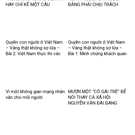
HAY CHỈ KỂ MỘT CÂU
ĐĂNG PHẢI CHỊU TRÁCH
CHUYỆN?
NHIỆM, CÒN NỀN TẢNG THÌ
SAO?
Quyền con người ở Việt Nam
Quyền con người ở Việt Nam
– Vàng thật không sợ lửa –
– Vàng thật không sợ lửa –
Bài 2: Việt Nam thực thi các
Bài 1: Minh chứng khách quan
chuẩn mực quốc tế về quyền
bác bỏ mọi luận điệu sai trái
con người
Vì một không gian mạng nhân
MƯỢN MỘT “CÔ GÁI TRẺ” ĐỂ
văn cho mỗi người
NÓI THAY CẢ XÃ HỘI:
NGUYỄN VĂN ĐÀI ĐANG
GOM MỌI KHÓ KHĂN THÀNH
“MẤT NIỀM TIN”