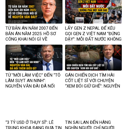
TỪ BẢN ÁN NĂM 2007 ĐẾN
LẤY GEN Z NEPAL ĐỂ KÊU
BẢN ÁN NĂM 2025: HỒ SƠ
GỌI GEN Z VIỆT NAM “ĐỨNG
CÔNG KHAI NÓI GÌ VỀ
DẬY”: MỖI ĐẤT NƯỚC KHÔNG
NGUYỄN VĂN ĐÀI?
PHẢI MỘT BẢN SAO
TỪ “MỜI LÀM VIỆC” ĐẾN “TÔ
GÁN CHIẾN DỊCH TÌM HÀI
LÂM SUỴT AN NINH”:
CỐT LIỆT SĨ VỚI CHUYỆN
NGUYỄN VĂN ĐÀI ĐÃ NỐI
“XEM BÓI GIỮ GHẾ”: NGUYỄN
THÊM ĐIỀU GÌ?
VĂN ĐÀI ĐANG ĐÁNH TRÁO
ĐIỀU GÌ?
“3 TỶ USD Ở THỤY SĨ”: LÊ
TIN SAI LAN ĐẾN HÀNG
TRUNG KHOA ĐANG ĐƯA TIN
NGHÌN NGƯỜI: CHỈ NGƯỜI