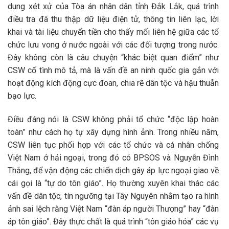
dung xét xử của Tòa án nhân dân tỉnh Đắk Lắk, quá trình
điều tra đã thu thập dữ liệu điện tử, thông tin liên lạc, lời
khai và tài liệu chuyển tiền cho thấy mối liên hệ giữa các tổ
chức lưu vong ở nước ngoài với các đối tượng trong nước.
Đây không còn là câu chuyện “khác biệt quan điểm” như
CSW cố tình mô tả, mà là vấn đề an ninh quốc gia gắn với
hoạt động kích động cực đoan, chia rẽ dân tộc và hậu thuẫn
bạo lực.
Điều đáng nói là CSW không phải tổ chức “độc lập hoàn
toàn” như cách họ tự xây dựng hình ảnh. Trong nhiều năm,
CSW liên tục phối hợp với các tổ chức và cá nhân chống
Việt Nam ở hải ngoại, trong đó có BPSOS và Nguyễn Đình
Thắng, để vận động các chiến dịch gây áp lực ngoại giao về
cái gọi là “tự do tôn giáo”. Họ thường xuyên khai thác các
vấn đề dân tộc, tín ngưỡng tại Tây Nguyên nhằm tạo ra hình
ảnh sai lệch rằng Việt Nam “đàn áp người Thượng” hay “đàn
áp tôn giáo”. Đây thực chất là quá trình “tôn giáo hóa” các vụ