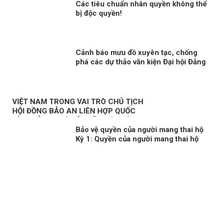
Các tiêu chuẩn nhân quyền không thể
bị độc quyền!
Cảnh báo mưu đồ xuyên tạc, chống
phá các dự thảo văn kiện Đại hội Đảng
VIỆT NAM TRONG VAI TRÒ CHỦ TỊCH
HỘI ĐỒNG BẢO AN LIÊN HỢP QUỐC
KỲ 3: NỖ LỰC VÌ MỘT NỀN HÒA BÌNH
Bảo vệ quyền của người mang thai hộ
BỀN VỮNG
Kỳ 1: Quyền của người mang thai hộ
trong pháp luật quốc tế