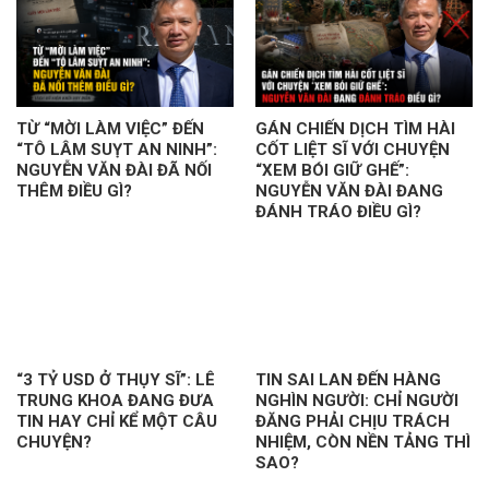
TỪ “MỜI LÀM VIỆC” ĐẾN
GÁN CHIẾN DỊCH TÌM HÀI
“TÔ LÂM SUỴT AN NINH”:
CỐT LIỆT SĨ VỚI CHUYỆN
NGUYỄN VĂN ĐÀI ĐÃ NỐI
“XEM BÓI GIỮ GHẾ”:
THÊM ĐIỀU GÌ?
NGUYỄN VĂN ĐÀI ĐANG
ĐÁNH TRÁO ĐIỀU GÌ?
“3 TỶ USD Ở THỤY SĨ”: LÊ
TIN SAI LAN ĐẾN HÀNG
TRUNG KHOA ĐANG ĐƯA
NGHÌN NGƯỜI: CHỈ NGƯỜI
TIN HAY CHỈ KỂ MỘT CÂU
ĐĂNG PHẢI CHỊU TRÁCH
CHUYỆN?
NHIỆM, CÒN NỀN TẢNG THÌ
SAO?