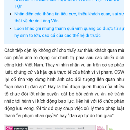
TỘI”
Nhận diện các thông tin tiêu cực, thiếu khách quan, sai sự
thật về dự án Làng Vân
Luôn khắc ghi những thành quả vinh quang có được từ sự
hy sinh to lớn, cao cả của các thế hệ đi trước
Cách tiếp cận ấy không chỉ cho thấy sự thiếu khách quan mà
còn phản ánh rõ động cơ chính trị phía sau các chiến dịch
công kích Việt Nam. Thay vì nhìn nhận vụ án trên cơ sở pháp
luật, chứng cứ và hậu quả thực tế của hành vi vi phạm, CSW
lại cố tình xây dựng hình ảnh các đối tượng liên quan như
“nạn nhân bị đàn áp”. Đây là thủ đoạn quen thuộc của nhiều
tổ chức đội lốt nhân quyền: cắt bỏ bối cảnh vụ án, né tránh
nhắc tới hành vi kích động bạo lực, liên hệ với tổ chức phản
động lưu vong, rồi từ đó quy chụp việc xử lý theo pháp luật
thành “vi phạm nhân quyền” hay “đàn áp tự do tôn giáo”.