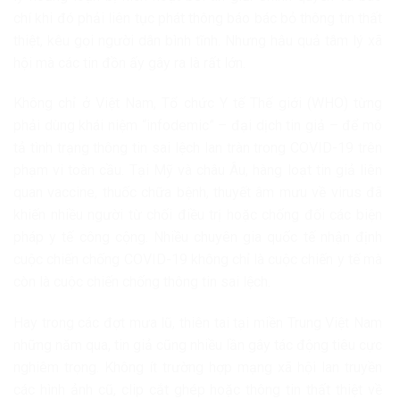
chí khi đó phải liên tục phát thông báo bác bỏ thông tin thất
thiệt, kêu gọi người dân bình tĩnh. Nhưng hậu quả tâm lý xã
hội mà các tin đồn ấy gây ra là rất lớn.
Không chỉ ở Việt Nam, Tổ chức Y tế Thế giới (WHO) từng
phải dùng khái niệm “infodemic” – đại dịch tin giả – để mô
tả tình trạng thông tin sai lệch lan tràn trong COVID-19 trên
phạm vi toàn cầu. Tại Mỹ và châu Âu, hàng loạt tin giả liên
quan vaccine, thuốc chữa bệnh, thuyết âm mưu về virus đã
khiến nhiều người từ chối điều trị hoặc chống đối các biện
pháp y tế công cộng. Nhiều chuyên gia quốc tế nhận định
cuộc chiến chống COVID-19 không chỉ là cuộc chiến y tế mà
còn là cuộc chiến chống thông tin sai lệch.
Hay trong các đợt mưa lũ, thiên tai tại miền Trung Việt Nam
những năm qua, tin giả cũng nhiều lần gây tác động tiêu cực
nghiêm trọng. Không ít trường hợp mạng xã hội lan truyền
các hình ảnh cũ, clip cắt ghép hoặc thông tin thất thiệt về