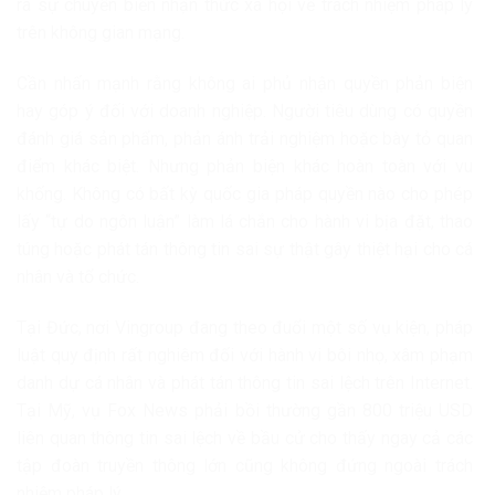
ra sự chuyển biến nhận thức xã hội về trách nhiệm pháp lý
trên không gian mạng.
Cần nhấn mạnh rằng không ai phủ nhận quyền phản biện
hay góp ý đối với doanh nghiệp. Người tiêu dùng có quyền
đánh giá sản phẩm, phản ánh trải nghiệm hoặc bày tỏ quan
điểm khác biệt. Nhưng phản biện khác hoàn toàn với vu
khống. Không có bất kỳ quốc gia pháp quyền nào cho phép
lấy “tự do ngôn luận” làm lá chắn cho hành vi bịa đặt, thao
túng hoặc phát tán thông tin sai sự thật gây thiệt hại cho cá
nhân và tổ chức.
Tại Đức, nơi Vingroup đang theo đuổi một số vụ kiện, pháp
luật quy định rất nghiêm đối với hành vi bôi nhọ, xâm phạm
danh dự cá nhân và phát tán thông tin sai lệch trên Internet.
Tại Mỹ, vụ Fox News phải bồi thường gần 800 triệu USD
liên quan thông tin sai lệch về bầu cử cho thấy ngay cả các
tập đoàn truyền thông lớn cũng không đứng ngoài trách
nhiệm pháp lý.