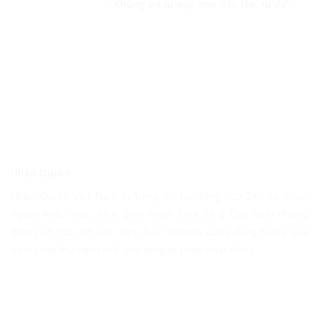
“Không có gì quý hơn độc lập, tự do”
Nhân Quyền
Nhân Quyền Việt Nam là trang tin tức tổng hợp 24h từ nhiều
nguồn khác nhau. Mục đích nhằm Chia Sẽ & Cập Nhật những
thông tin hữu ích cho bạn đọc. Website cũng đang trong quá
trình chạy thử nghiệm & chờ xin giấy phép hoạt động.