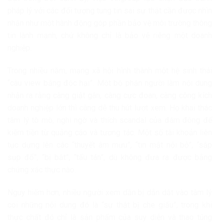
pháp lý với các đối tượng tung tin sai sự thật cần được nhìn
nhận như một hành động góp phần bảo vệ môi trường thông
tin lành mạnh, chứ không chỉ là bảo vệ riêng một doanh
nghiệp.
Trong nhiều năm, mạng xã hội hình thành một hệ sinh thái
“câu view bằng độc hại”. Một bộ phận người làm nội dung
nhận ra rằng càng giật gân, càng cực đoan, càng công kích
doanh nghiệp lớn thì càng dễ thu hút lượt xem. Họ khai thác
tâm lý tò mò, nghi ngờ và thích scandal của đám đông để
kiếm tiền từ quảng cáo và tương tác. Một số tài khoản liên
tục dựng lên các “thuyết âm mưu”, “tin mật nội bộ”, “sắp
sụp đổ”, “bị bắt”, “tẩu tán”, dù không đưa ra được bằng
chứng xác thực nào.
Nguy hiểm hơn, nhiều người xem dần bị dẫn dắt vào tâm lý
coi những nội dung đó là “sự thật bị che giấu”, trong khi
thực chất đó chỉ là sản phẩm của suy diễn và thao túng