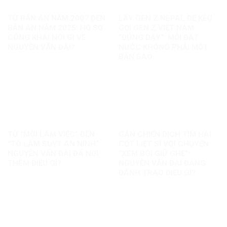
TỪ BẢN ÁN NĂM 2007 ĐẾN
LẤY GEN Z NEPAL ĐỂ KÊU
BẢN ÁN NĂM 2025: HỒ SƠ
GỌI GEN Z VIỆT NAM
CÔNG KHAI NÓI GÌ VỀ
“ĐỨNG DẬY”: MỖI ĐẤT
NGUYỄN VĂN ĐÀI?
NƯỚC KHÔNG PHẢI MỘT
BẢN SAO
TỪ “MỜI LÀM VIỆC” ĐẾN
GÁN CHIẾN DỊCH TÌM HÀI
“TÔ LÂM SUỴT AN NINH”:
CỐT LIỆT SĨ VỚI CHUYỆN
NGUYỄN VĂN ĐÀI ĐÃ NỐI
“XEM BÓI GIỮ GHẾ”:
THÊM ĐIỀU GÌ?
NGUYỄN VĂN ĐÀI ĐANG
ĐÁNH TRÁO ĐIỀU GÌ?