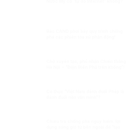
Nước Mỹ có “tự do Internet” không?
Báo CAND phơi bày quy trình chống
phá các phiên tòa xử phản động!
Chớ xuyên tạc, phủ nhận Chiến thắng
Hà Nội – “Điện Biên Phủ trên không”!
Có thực “Việt Nam đánh đuổi Pháp là
đánh đuổi nền văn minh”?
Chiêu trò chống phá nguy hiểm: lợi
dụng sóng gió từ bên ngoài để “tạo
bão ở bên trong”!