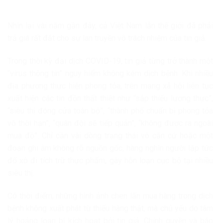
Nhìn lại vài năm gần đây, cả Việt Nam lẫn thế giới đã phải
trả giá rất đắt cho sự lan truyền vô trách nhiệm của tin giả.
Trong thời kỳ đại dịch COVID-19, tin giả từng trở thành một
“virus thông tin” nguy hiểm không kém dịch bệnh. Khi nhiều
địa phương thực hiện phong tỏa, trên mạng xã hội liên tục
xuất hiện các tin đồn thất thiệt như “sắp thiếu lương thực”,
“siêu thị đóng cửa toàn bộ”, “thành phố chuẩn bị phong tỏa
vô thời hạn”, “quân đội sẽ tiếp quản”, “không được ra ngoài
mua đồ”. Chỉ cần vài dòng trạng thái vô căn cứ hoặc một
đoạn ghi âm không rõ nguồn gốc, hàng nghìn người lập tức
đổ xô đi tích trữ thực phẩm, gây hỗn loạn cục bộ tại nhiều
siêu thị.
Có thời điểm, những hình ảnh chen lấn mua hàng trong dịch
bệnh không xuất phát từ thiếu hàng thật, mà chủ yếu do tâm
lý hoảng loạn bị kích hoạt bởi tin giả. Chính quyền và báo