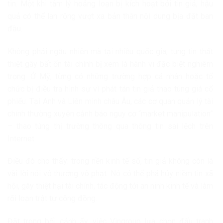
tin. Một khi tâm lý hoảng loạn bị kích hoạt bởi tin giả, hậu
quả có thể lan rộng vượt xa bản thân nội dung bịa đặt ban
đầu.
Không phải ngẫu nhiên mà tại nhiều quốc gia, tung tin thất
thiệt gây bất ổn tài chính bị xem là hành vi đặc biệt nghiêm
trọng. Ở Mỹ, từng có những trường hợp cá nhân hoặc tổ
chức bị điều tra hình sự vì phát tán tin giả thao túng giá cổ
phiếu. Tại Anh và Liên minh châu Âu, các cơ quan quản lý tài
chính thường xuyên cảnh báo nguy cơ “market manipulation”
– thao túng thị trường thông qua thông tin sai lệch trên
Internet.
Điều đó cho thấy: trong nền kinh tế số, tin giả không còn là
vài lời nói vô thưởng vô phạt. Nó có thể phá hủy niềm tin xã
hội, gây thiệt hại tài chính, tác động tới an ninh kinh tế và làm
rối loạn trật tự cộng đồng.
Đặt trong bối cảnh ấy, việc
Vingroup
lựa chọn đấu tranh