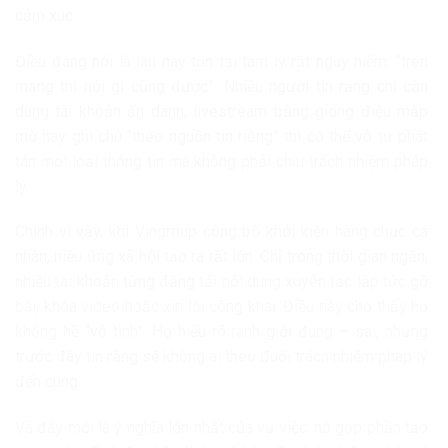
cảm xúc.
Điều đáng nói là lâu nay tồn tại tâm lý rất nguy hiểm: “trên
mạng thì nói gì cũng được”. Nhiều người tin rằng chỉ cần
dùng tài khoản ẩn danh, livestream bằng giọng điệu mập
mờ hay ghi chú “theo nguồn tin riêng” thì có thể vô tư phát
tán mọi loại thông tin mà không phải chịu trách nhiệm pháp
lý.
Chính vì vậy, khi Vingroup công bố khởi kiện hàng chục cá
nhân, hiệu ứng xã hội tạo ra rất lớn. Chỉ trong thời gian ngắn,
nhiều tài khoản từng đăng tải nội dung xuyên tạc lập tức gỡ
bài, khóa video hoặc xin lỗi công khai. Điều này cho thấy họ
không hề “vô tình”. Họ hiểu rõ ranh giới đúng – sai, nhưng
trước đây tin rằng sẽ không ai theo đuổi trách nhiệm pháp lý
đến cùng.
Và đây mới là ý nghĩa lớn nhất của vụ việc: nó góp phần tạo