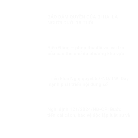
BẢO ĐẢM QUYỀN CỦA BỊ HẠI LÀ
NGƯỜI DƯỚI 18 TUỔI
Biển Đông – phép thử đối với vai trò
của các thể chế đa phương khu vực
trong xây dựng niềm tin
Triển khai Nghị quyết 57-NQ/TW: Đẩy
mạnh phát triển nội dung số
Nghị định 121/2024/NĐ-CP: Bước
tiến cải cách, bảo vệ độc lập luật sư và
bài học từ phương Tây