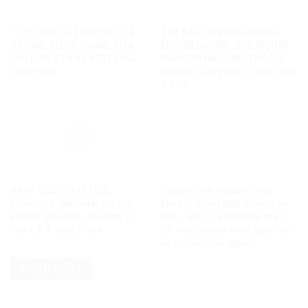
“3 TỶ USD Ở THỤY SĨ”: LÊ
TIN SAI LAN ĐẾN HÀNG
TRUNG KHOA ĐANG ĐƯA
NGHÌN NGƯỜI: CHỈ NGƯỜI
TIN HAY CHỈ KỂ MỘT CÂU
ĐĂNG PHẢI CHỊU TRÁCH
CHUYỆN?
NHIỆM, CÒN NỀN TẢNG THÌ
SAO?
Ba tỷ USD, 10 tỷ USD…
Quyền con người ở Việt
Chiêu trò sản xuất tin giả
Nam – Vàng thật không sợ
không giới hạn, vô liêm sỉ
lửa – Bài 2: Việt Nam thực
của Lê Trung Khoa
thi các chuẩn mực quốc tế
về quyền con người
PHÁP LUẬT