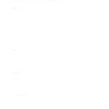
trường bắt buộc được đánh dấu
*
Bình luận
*
Tên
*
Email
*
Trang web