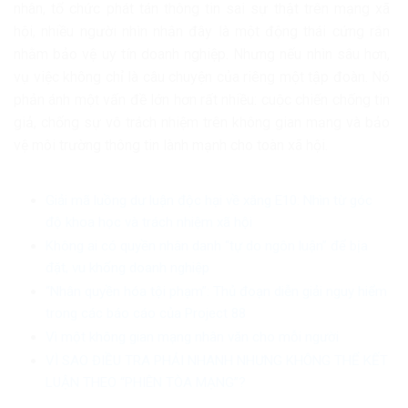
nhân, tổ chức phát tán thông tin sai sự thật trên mạng xã
hội, nhiều người nhìn nhận đây là một động thái cứng rắn
nhằm bảo vệ uy tín doanh nghiệp. Nhưng nếu nhìn sâu hơn,
vụ việc không chỉ là câu chuyện của riêng một tập đoàn. Nó
phản ánh một vấn đề lớn hơn rất nhiều: cuộc chiến chống tin
giả, chống sự vô trách nhiệm trên không gian mạng và bảo
vệ môi trường thông tin lành mạnh cho toàn xã hội.
Giải mã luồng dư luận độc hại về xăng E10: Nhìn từ góc
độ khoa học và trách nhiệm xã hội
Không ai có quyền nhân danh “tự do ngôn luận” để bịa
đặt, vu khống doanh nghiệp
“Nhân quyền hóa tội phạm”: Thủ đoạn diễn giải nguy hiểm
trong các báo cáo của Project 88
Vì một không gian mạng nhân văn cho mỗi người
VÌ SAO ĐIỀU TRA PHẢI NHANH NHƯNG KHÔNG THỂ KẾT
LUẬN THEO “PHIÊN TÒA MẠNG”?