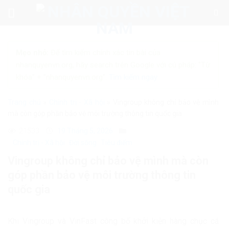
Skip
to
content
Mẹo nhỏ:
Để tìm kiếm chính xác tin bài của
nhanquyenvn.org, hãy search trên Google với cú pháp: "Từ
khóa" + "nhanquyenvn.org".
Tìm kiếm ngay
Trang chủ
»
Chính trị - Xã hội
»
Vingroup không chỉ bảo vệ mình
mà còn góp phần bảo vệ môi trường thông tin quốc gia
21533
19 Tháng 5, 2026
Chính trị - Xã hội
Đời sống
Tiêu điểm
Vingroup không chỉ bảo vệ mình mà còn
góp phần bảo vệ môi trường thông tin
quốc gia
Khi
Vingroup
và
VinFast
công bố khởi kiện hàng chục cá