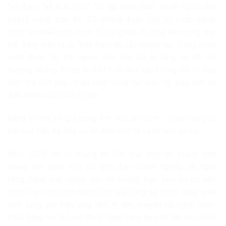
“vỡ đập”, “xả lũ bí mật”, “cô lập hoàn toàn”, khiến người dân
hoang mang cực độ. Có những đoạn clip từ nước ngoài
hoặc từ nhiều năm trước bị cắt ghép rồi tung lên mạng như
thể đang diễn ra tại Việt Nam để câu tương tác. Trong hoàn
cảnh thiên tai, khi người dân vốn đã lo lắng và dễ tổn
thương, những thông tin thất thiệt như vậy không chỉ vô đạo
đức mà còn gây nhiễu loạn công tác cứu hộ, cứu nạn và
điều hành của chính quyền.
Đáng lo hơn, tin giả trong lĩnh vực tài chính – ngân hàng có
thể trực tiếp đe dọa sự ổn định kinh tế và an ninh xã hội.
Năm 2022, chỉ từ những tin đồn thất thiệt lan truyền trên
mạng liên quan một số lãnh đạo doanh nghiệp và ngân
hàng, hàng loạt người dân đã hoảng loạn kéo tới rút tiền
trước hạn. Hình ảnh người dân xếp hàng dài trước quầy giao
dịch từng tạo hiệu ứng tâm lý dây chuyền rất nguy hiểm.
Điều đáng nói là hoạt động ngân hàng dựa rất lớn vào niềm