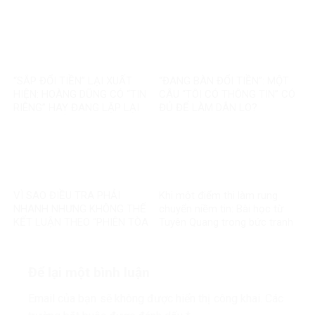
THÀNH MỘT CÂU CHUYỆN
TỶ ĐỒNG TÁI ĐỊNH CƯ VÀ
KHÁC
85.000 SUẤT NHÀ ĐẤT THẾ
NÀO?
“SẮP ĐỔI TIỀN” LẠI XUẤT
“ĐANG BÀN ĐỔI TIỀN”: MỘT
HIỆN: HOÀNG DŨNG CÓ “TIN
CÂU “TÔI CÓ THÔNG TIN” CÓ
RIÊNG” HAY ĐANG LẶP LẠI
ĐỦ ĐỂ LÀM DÂN LO?
MỘT TIN ĐỒN CŨ?
VÌ SAO ĐIỀU TRA PHẢI
Khi một điểm thi làm rung
NHANH NHƯNG KHÔNG THỂ
chuyển niềm tin: Bài học từ
KẾT LUẬN THEO “PHIÊN TÒA
Tuyên Quang trong bức tranh
MẠNG”?
toàn cầu về liêm chính học
thuật
Để lại một bình luận
Email của bạn sẽ không được hiển thị công khai.
Các