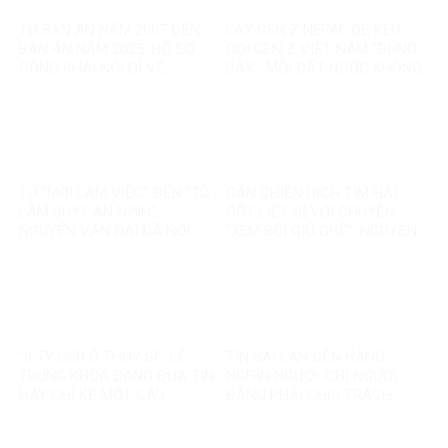
TỪ BẢN ÁN NĂM 2007 ĐẾN
LẤY GEN Z NEPAL ĐỂ KÊU
BẢN ÁN NĂM 2025: HỒ SƠ
GỌI GEN Z VIỆT NAM “ĐỨNG
CÔNG KHAI NÓI GÌ VỀ
DẬY”: MỖI ĐẤT NƯỚC KHÔNG
NGUYỄN VĂN ĐÀI?
PHẢI MỘT BẢN SAO
TỪ “MỜI LÀM VIỆC” ĐẾN “TÔ
GÁN CHIẾN DỊCH TÌM HÀI
LÂM SUỴT AN NINH”:
CỐT LIỆT SĨ VỚI CHUYỆN
NGUYỄN VĂN ĐÀI ĐÃ NỐI
“XEM BÓI GIỮ GHẾ”: NGUYỄN
THÊM ĐIỀU GÌ?
VĂN ĐÀI ĐANG ĐÁNH TRÁO
ĐIỀU GÌ?
“3 TỶ USD Ở THỤY SĨ”: LÊ
TIN SAI LAN ĐẾN HÀNG
TRUNG KHOA ĐANG ĐƯA TIN
NGHÌN NGƯỜI: CHỈ NGƯỜI
HAY CHỈ KỂ MỘT CÂU
ĐĂNG PHẢI CHỊU TRÁCH
CHUYỆN?
NHIỆM, CÒN NỀN TẢNG THÌ
SAO?