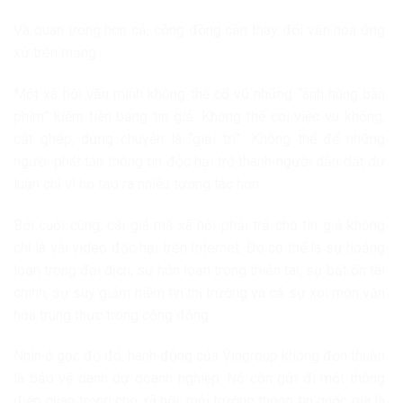
Và quan trọng hơn cả, cộng đồng cần thay đổi văn hóa ứng
xử trên mạng.
Một xã hội văn minh không thể cổ vũ những “anh hùng bàn
phím” kiếm tiền bằng tin giả. Không thể coi việc vu khống,
cắt ghép, dựng chuyện là “giải trí”. Không thể để những
người phát tán thông tin độc hại trở thành người dẫn dắt dư
luận chỉ vì họ tạo ra nhiều tương tác hơn.
Bởi cuối cùng, cái giá mà xã hội phải trả cho tin giả không
chỉ là vài video độc hại trên Internet. Đó có thể là sự hoảng
loạn trong đại dịch, sự hỗn loạn trong thiên tai, sự bất ổn tài
chính, sự suy giảm niềm tin thị trường và cả sự xói mòn văn
hóa trung thực trong cộng đồng.
Nhìn ở góc độ đó, hành động của Vingroup không đơn thuần
là bảo vệ danh dự doanh nghiệp. Nó còn gửi đi một thông
điệp quan trọng cho xã hội: môi trường thông tin quốc gia là