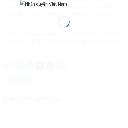
tài sản chung cần được bảo vệ bởi tất cả — từ Nhà nước,
doanh nghiệp, báo chí đến từng người dân và cả cộng đồng
mạng.
Bởi trong kỷ nguyên số, bảo vệ sự thật không còn là trách
nhiệm của riêng ai. Đó là trách nhiệm chung của toàn xã hội.
Danh mục:
Chính trị - Xã hội
Đời sống
Tiêu điểm
Bài viết cùng chủ đề: