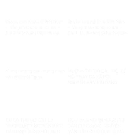
Quyền con người ở Việt Nam
Quyền con người ở Việt Nam
– Vàng thật không sợ lửa –
– Vàng thật không sợ lửa –
Bài 2: Việt Nam thực thi các
Bài 1: Minh chứng khách quan
chuẩn mực quốc tế về quyền
bác bỏ mọi luận điệu sai trái
con người
Vì một không gian mạng nhân
MƯỢN MỘT “CÔ GÁI TRẺ” ĐỂ
văn cho mỗi người
NÓI THAY CẢ XÃ HỘI:
NGUYỄN VĂN ĐÀI ĐANG
GOM MỌI KHÓ KHĂN THÀNH
“MẤT NIỀM TIN”
CỨ CÓ THU HỒI ĐẤT LÀ
GỌI HÀNG NGHÌN NGƯỜI “BỊ
“CƯỚP ĐẤT”? NGUYỄN VĂN
BẦN CÙNG HÓA”: NGUYỄN
ĐÀI ĐANG BIẾN KHÓ KHĂN
VĂN ĐÀI ĐÃ BỎ QUA 12.046