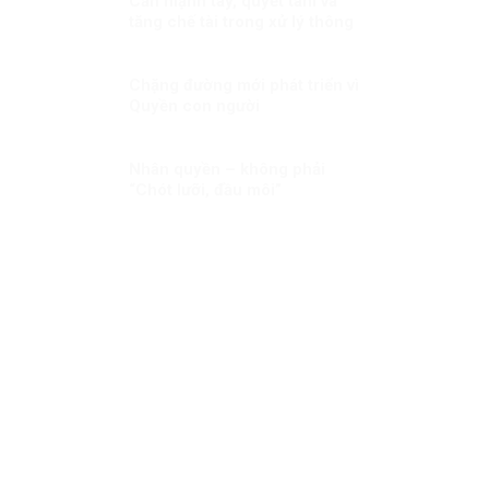
Cần mạnh tay, quyết tâm và
tăng chế tài trong xử lý thông
tin xấu, độc
Chặng đường mới phát triển vì
Quyền con người
Nhân quyền – không phải
“Chót lưỡi, đầu môi”