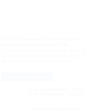
PHÁP LUẬT PHÁP LUẬT VIỆT NAM
Khởi tố, bắt tạm giam Thứ trưởng Bộ Nông
nghiệp và Môi trường Hoàng Trung
Cơ quan Cảnh sát điều tra Bộ Công an đã khởi tố,
bắt tạm giam ông Hoàng Trung, Thứ trưởng Bộ
Nông nghiệp và Môi trường, cùng ba bị can...
NGHIÊN CỨU CHÍNH TRỊ
Luật sư Ngô Anh Tuấn: ĐCSVN
là lực lượng chính trị duy nhất
có đủ năng lực để quản trị Việt
Nam
Tầm nhìn của Sự phát triển Kỳ