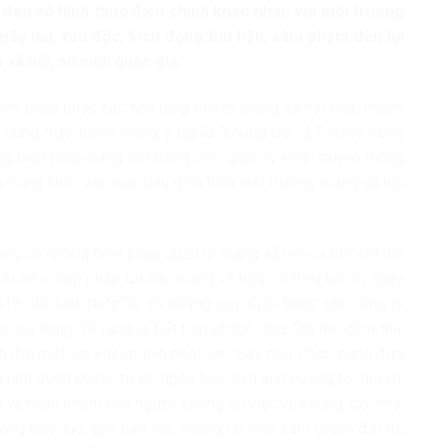
i đều có hình thức điều chỉnh khác nhau với môi trường
ây hại, xấu độc, kích động thù hận, xâm phạm đến lợi
xã hội, an ninh quốc gia.
iện pháp buộc các nền tảng truyền thông xã hội phải nhanh
 dung trực tuyến mang ý nghĩa “khủng bố”. 27 nước trong
g biện pháp cứng rắn trong việc quản lý kênh truyền thông
a trong khối, với mục tiêu định hình môi trường mạng xã hội
ũng có những biện pháp quản lý mạng xã hội cụ thể, chi tiết
i tiến chấp pháp tại các mạng xã hội), có hiệu lực từ ngày
018. Bộ luật NetzDG có những quy định buộc các công ty
 nội dung “rõ ràng là bất hợp pháp”, như “lời nói căm thù,
ốn đối mặt với khoản tiền phạt lớn. Hay như Pháp cũng đưa
 vi lạm dụng quyền tự do ngôn luận làm ảnh hưởng tới quyền,
 vệ nhân phẩm con người, chống lại việc vu khống, bội nhọ;
động bạo lực, gây hận thù; chống lại việc xâm phạm đời tư;