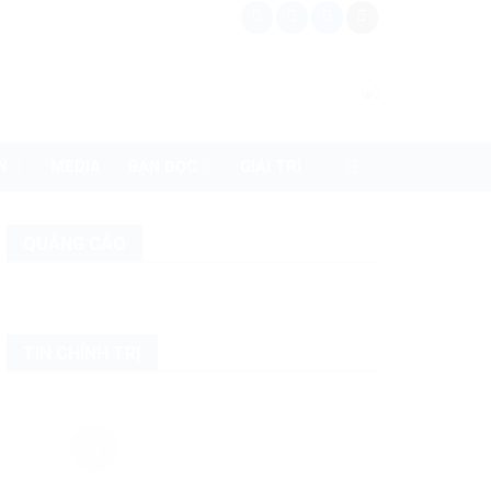
N
MEDIA
BẠN ĐỌC
GIẢI TRÍ
QUẢNG CÁO
TIN CHÍNH TRỊ