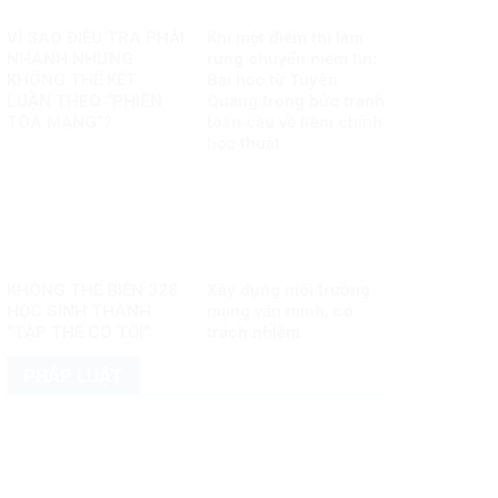
VÌ SAO ĐIỀU TRA PHẢI
Khi một điểm thi làm
NHANH NHƯNG
rung chuyển niềm tin:
KHÔNG THỂ KẾT
Bài học từ Tuyên
LUẬN THEO “PHIÊN
Quang trong bức tranh
TÒA MẠNG”?
toàn cầu về liêm chính
học thuật
KHÔNG THỂ BIẾN 328
Xây dựng môi trường
HỌC SINH THÀNH
mạng văn minh, có
“TẬP THỂ CÓ TỘI”
trách nhiệm
PHÁP LUẬT