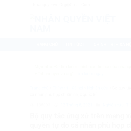
Skip
Nhanquyenvn.org@gmail.com
to
content
TRANG CHỦ
TIN TỨC
CHÍNH TRỊ – XÃ HỘ
Mẹo nhỏ:
Để tìm kiếm chính xác tin bài của nhanq
+ "nhanquyenvn.org".
Tìm kiếm ngay
Trang chủ
»
Chính trị - Xã hội
»
Nghiên cứu
»
Bộ quy tắ
cá nhân phù hợp chuẩn mực quốc tế
188093
12 Tháng 8, 2021
Nghiên cứu
Ti
Bộ quy tắc ứng xử trên mạng 
quyền tự do cá nhân phù hợp 