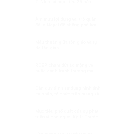
2: Nhìn lại mục tiêu 25 năm
trước
Âm mưu lợi dụng vai trò quân
đội ở Nepal để chống phá lực
lượng vũ trang Việt Nam
Mâu thuẫn giữa tôn giáo và tự
do tôn giáo
RCEP chấm dứt ảo mộng về
cuộc cạnh tranh thương mại
giữa Mỹ và Trung Quốc?
Cần quy định sử dụng hình ảnh
cá nhân, tổ chức trên mạng xã
hội
Mục tiêu phổ quát của sự phát
triển vì con người Kỳ 1: Thước
đo của bộ máy phục vụ