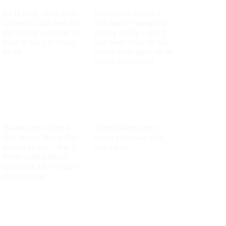
Ba tỷ USD, 10 tỷ USD…
Quyền con người ở
Chiêu trò sản xuất tin
Việt Nam – Vàng thật
giả không giới hạn, vô
không sợ lửa – Bài 2:
liêm sỉ của Lê Trung
Việt Nam thực thi các
Khoa
chuẩn mực quốc tế về
quyền con người
Quyền con người ở
Vì một không gian
Việt Nam – Vàng thật
mạng nhân văn cho
không sợ lửa – Bài 1:
mỗi người
Minh chứng khách
quan bác bỏ mọi luận
điệu sai trái