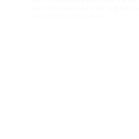
thủ các quy định và hướng dẫn về bảo vệ an toàn v
nhiệm về các hành vi, ứng xử trên mạng xã hội, v
dung thông tin vi phạm pháp luật).