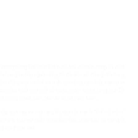
 không mang tính chất bắt buộc hay có chức năng xử phạt
ên mạng, hướng người dùng tới chuẩn mực chung, tôn trọng
hiệm đồng thời có thể tránh được những cạm bẫy, hay sự vi
cao đẹp, xuất hiện một số trang, nhóm lên án, công kích Bộ
“bịt miệng người dân”, “đàn áp tự do ngôn luận”, …
 lập luận này và cho rằng Bộ quy tắc này là “thể chế mềm”
anh phù hợp với huẩn mực đạo đức, pháp luật và thông lệ
g chú ý như sau: