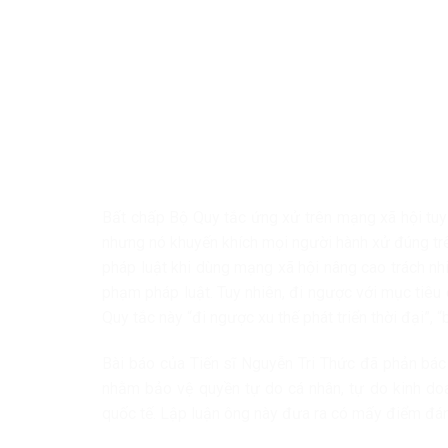
Bất chấp Bộ Quy tắc ứng xử trên mạng xã hội tuy
nhưng nó khuyến khích mọi người hành xử đúng tr
pháp luật khi dùng mạng xã hội nâng cao trách n
phạm pháp luật. Tuy nhiên, đi ngược với mục tiêu 
Quy tắc này “đi ngược xu thế phát triển thời đại”, 
Bài báo của Tiến sĩ Nguyễn Tri Thức đã phản bác
nhằm bảo vệ quyền tự do cá nhân, tự do kinh do
quốc tế. Lập luận ông này đưa ra có mấy điểm đán