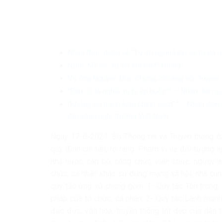
Nhận thức đúng về “Tự do ngôn luận và tự do n
Nước Mỹ có “tự do Internet” không?
Vụ ông Nguyễn Đức Chung, choáng với “truyền 
“Bầu cử là nghĩa vụ bị ép buộc”? – Nhận diện s
“Không có tranh luận chính sách”? – Nhận diện 
đời sống nghị trường Việt Nam
Ngày 17-6-2021, Bộ Thông tin và Truyền thông
b
quy định chi tiết, rõ ràng. Phạm vi và đối tượn
nhà nước, cán bộ, công chức, viên chức, người 
chức, cá nhân khác sử dụng mạng xã hội; nhà cun
quy tắc ứng xử chung gồm: 1- Quy tắc Tôn trọng, t
pháp của tổ chức, cá nhân; 2- Quy tắc Lành mạnh 
đạo đức, văn hóa, truyền thống tốt đẹp của dân t