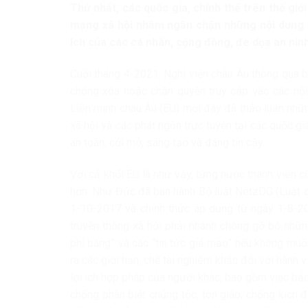
Thứ nhất, các quốc gia, chính thể trên thế giớ
mạng xã hội nhằm ngăn chặn những nội dung g
ích của các cá nhân, cộng đồng, đe dọa an ninh 
Cuối tháng 4-2021, Nghị viện châu Âu thông qua b
chóng xóa hoặc chặn quyền truy cập vào các nội
Liên minh châu Âu (EU) mới đây đã thảo luận nhữn
xã hội và các phát ngôn trực tuyến tại các quốc gi
an toàn, cởi mở, sáng tạo và đáng tin cậy.
Với cả khối EU là như vậy, từng nước thành viên c
hơn. Như Đức đã ban hành Bộ luật NetzDG (Luật cả
1-10-2017 và chính thức áp dụng từ ngày 1-8-2
truyền thông xã hội phải nhanh chóng gỡ bỏ những
phỉ báng” và các “tin tức giả mạo” nếu không mu
ra các giới hạn, chế tài nghiêm khắc đối với hành
lợi ích hợp pháp của người khác, bao gồm việc bảo
chống phân biệt chủng tộc, tôn giáo; chống kích 