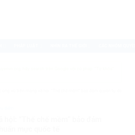
I
PHÁP LUẬT
NHÌN RA THẾ GIỚI
CÁC NHÓM QUYỀ
uyenvn.org, hãy search trên Google với cú pháp: "Từ khóa"
c ứng xử trên mạng xã hội: “Thể chế mềm” bảo đảm quyền tự do
êu điểm
xã hội: “Thể chế mềm” bảo đảm
chuẩn mực quốc tế