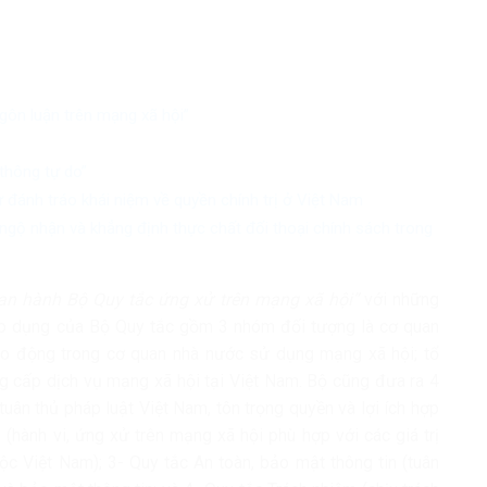
gôn luận trên mạng xã hội”
thông tự do”
ự đánh tráo khái niệm về quyền chính trị ở Việt Nam
ngộ nhận và khẳng định thực chất đối thoại chính sách trong
an hành Bộ Quy tắc ứng xử trên mạng xã hội”
với những
g áp dụng của Bộ Quy tắc gồm 3 nhóm đối tượng là cơ quan
lao động trong cơ quan nhà nước sử dụng mạng xã hội; tổ
g cấp dịch vụ mạng xã hội tại Việt Nam. Bộ cũng đưa ra 4
uân thủ pháp luật Việt Nam, tôn trọng quyền và lợi ích hợp
(hành vi, ứng xử trên mạng xã hội phù hợp với các giá trị
ộc Việt Nam); 3- Quy tắc An toàn, bảo mật thông tin (tuân