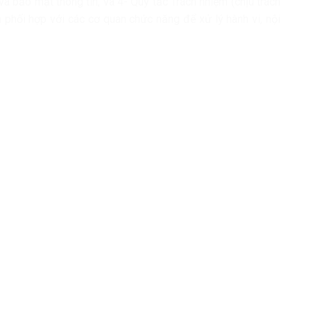
à bảo mật thông tin; và 4- Quy tắc Trách nhiệm (chịu trách
à phối hợp với các cơ quan chức năng để xử lý hành vi, nội