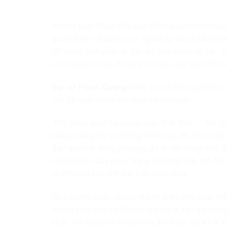
Phóng viên: Thúc đẩy, bảo đảm quyền con người l
quan điểm về quyền con người lại có sự khác biệ
đó trong thời gian là Đại sứ Việt Nam tại Mỹ.
nhân quyền LHQ, để xử lý ổn thỏa các vấn đề nhâ
Đại sứ Phạm Quang Vinh:
Có hai khía cạnh cần 
vấn đề quốc tế có liên quan tới hai nước.
Thứ nhất,
quan hệ ngoại giao Việt Nam – Mỹ (th
nhưng cũng thu về những thành tựu lớn. Hai nước
đẩy quan hệ song phương, đó là tôn trọng độc lập
chế chính trị của nhau. Trong tiến trình hợp tác, 
có đổi mới trên lĩnh vực bảo đảm QCN.
Dù vậy, hai nước vẫn có những khác biệt quan đi
những khác biệt và đó không phải là đặc thù tron
khác. Hai nước có nhiều kênh đối thoại để xử lý k