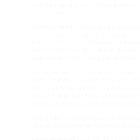
quyền hàng năm nhằm chia sẻ thông tin, tăng cườn
tiến bộ QCN của nhân loại.
Thứ hai,
có thể thấy Việt Nam đã cùng nhiều nước,
tế. Tháng 02/2021 vừa qua, Mỹ đã quyết định qua
Việt Nam nhất quán trong chủ trương hội nhập so
hợp tác trong lĩnh vực QCN… Nếu Việt Nam tham 
quyền quốc tế thì đó là sự đóng góp vào vị thế, uy 
Gần đây, Việt Nam nêu rõ quan điểm về diễn biến c
ASEAN và thế giới để bảo đảm nhân đạo ở nước này
vấn nạn lạm dụng, mạng xã hội, Việt Nam đã khẳng
các loại tội phạm mới… để bảo vệ cộng đồng ngư
nhận và có biện pháp thắt chặt hơn với các tập đ
Phóng viên:
Là nhà ngoại giao nhiều kinh nghiệ
Nam nếu đắc cử thành viên Hội đồng nhân quy