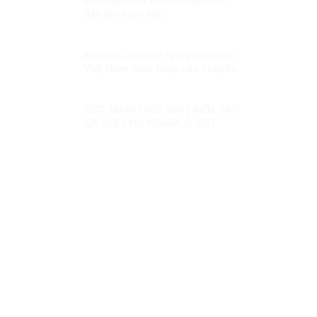
Đặt quyền và lợi ích của nhân
dân lên trên hết
Báo cáo giữa kỳ tự nguyện của
Việt Nam thực hiện các khuyến
nghị UPR chu kỳ III Kỳ 1: LHQ
đánh giá cao Việt Nam đã chủ
động đương đầu với các thách
SỨC MẠNH NỘI SINH KIẾN TẠO
thức trong bảo đảm quyền con
XÃ HỘI CHỦ NGHĨA Ở VIỆT
người
NAM