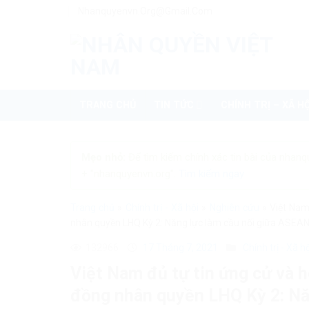
Skip
Nhanquyenvn.org@gmail.com
to
content
TRANG CHỦ
TIN TỨC
CHÍNH TRỊ – XÃ HỘ
Mẹo nhỏ:
Để tìm kiếm chính xác tin bài của nhanq
+ "nhanquyenvn.org".
Tìm kiếm ngay
Trang chủ
»
Chính trị - Xã hội
»
Nghiên cứu
»
Việt Nam
nhân quyền LHQ Kỳ 2: Năng lực làm cầu nối giữa ASEAN 
132966
17 Tháng 7, 2021
Chính trị - Xã h
Việt Nam đủ tự tin ứng cử và h
đồng nhân quyền LHQ Kỳ 2: Nă