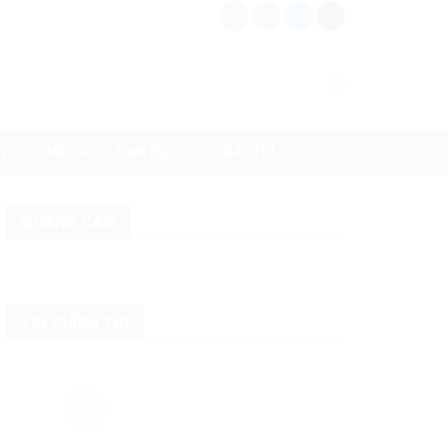
N
MEDIA
BẠN ĐỌC
GIẢI TRÍ
QUẢNG CÁO
TIN CHÍNH TRỊ