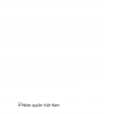
g hiểu biết lẫn nhau nhằm thu hẹp khác biệt theo hướng vì
 trong đó có Mỹ, hợp tác xử lý các vấn đề nhân quyền quốc
y trở lại Hội đồng nhân quyền LHQ là thay đổi đáng chú ý.
ng cần nhìn nhận thấu đáo những thay đổi của đối tác để
gia với Mỹ và các nước để giải quyết những vấn đề nhân
tín quốc gia.
hính trị tại Myanmar và thể hiện năng lực làm cầu nối giữa
. Trong bối cảnh thế giới có quan điểm trái chiều về xử lý
 định sự cần thiết kiểm soát an ninh mạng, chống tin giả,
ời dùng… Hiện nay, chính các nước phương Tây phải nhìn
oàn công nghệ kiểm soát các mạng xã hội lớn…
m, ông có thể đưa ra tham vấn về những ưu tiên của Việt
ền LHQ?