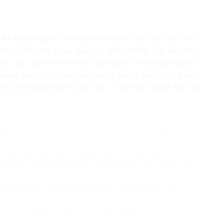
 Bộ Ngoại giao, Trưởng đoàn quan chức cao cấp Việt
 tại Mỹ, nhà ngoại giao có nhiều đóng góp vào tiến
ỹ…, đặc biệt trên lĩnh vực bảo đảm và thúc đẩy quyền
càng được các nước tin tưởng trong gánh vác trách
am sẵn sàng và đủ tự tin ứng cử và hoàn thành tốt vai
ành chính như một trụ cột bảo đảm thực thi pháp luật trong
ự đánh tráo khái niệm về quyền chính trị ở Việt Nam
ngộ nhận và khẳng định thực chất đối thoại chính sách trong
 DIỆN: NHÌN TỪ NGUYÊN TẮC PHÁP QUYỀN VÀ SO SÁNH
óa: lựa chọn khó, nhưng là con đường đúng