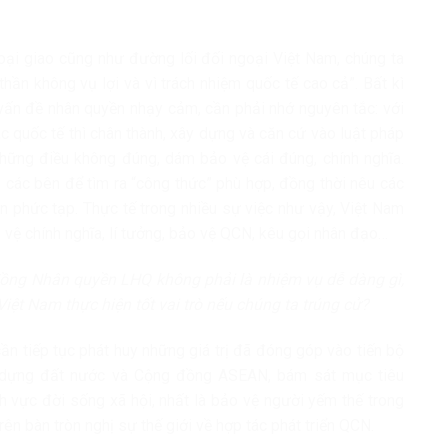
goại giao cũng như đường lối đối ngoại Việt Nam, chúng ta
thần không vụ lợi và vì trách nhiệm quốc tế cao cả”. Bất kì
ấn đề nhân quyền nhạy cảm, cần phải nhớ nguyên tắc: với
ác quốc tế thì chân thành, xây dựng và căn cứ vào luật pháp
những điều không đúng, dám bảo vệ cái đúng, chính nghĩa.
i các bên để tìm ra “công thức” phù hợp, đồng thời nêu các
n phức tạp. Thực tế trong nhiều sự việc như vậy, Việt Nam
vệ chính nghĩa, lí tưởng, bảo vệ QCN, kêu gọi nhân đạo…
đồng Nhân quyền LHQ không phải là nhiệm vụ dễ dàng gì,
Việt Nam thực hiện tốt vai trò nếu chúng ta trúng cử?
n tiếp tục phát huy những giá trị đã đóng góp vào tiến bộ
y dựng đất nước và Cộng đồng ASEAN, bám sát mục tiêu
ĩnh vực đời sống xã hội, nhất là bảo vệ người yếm thế trong
ên bàn tròn nghị sự thế giới về hợp tác phát triển QCN.