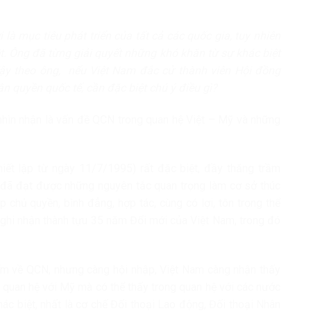
à mục tiêu phát triển của tất cả các quốc gia, tuy nhiên
t. Ông đã từng giải quyết những khó khăn từ sự khác biệt
 Vậy theo ông, nếu Việt Nam đắc cử thành viên Hội đồng
n quyền quốc tế, cần đặc biệt chú ý điều gì?
nhìn nhận là vấn đề QCN trong quan hệ Việt – Mỹ và những
iết lập từ ngày 11/7/1995) rất đặc biệt, đầy thăng trầm
 đã đạt được những nguyên tắc quan trọng làm cơ sở thúc
 chủ quyền, bình đẳng, hợp tác, cùng có lợi, tôn trọng thể
Mỹ ghi nhận thành tựu 35 năm Đổi mới của Việt Nam, trong đó
ểm về QCN, nhưng càng hội nhập, Việt Nam càng nhận thấy
g quan hệ với Mỹ mà có thể thấy trong quan hệ với các nước
hác biệt, nhất là cơ chế Đối thoại Lao động, Đối thoại Nhân