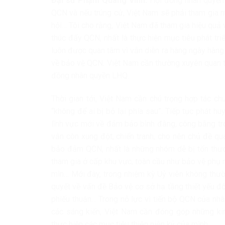
Đại sứ Phạm Quang Vinh:
Hội đồng nhân quyền
QCN và nếu trúng cử, Việt Nam sẽ phải tham gia một
hội… Tôi cho rằng, Việt Nam đã tham gia hiệu quả 
thúc đẩy QCN, nhất là thực hiện mục tiêu phát t
luôn được quan tâm vì vẫn diễn ra hàng ngày hàng g
về bảo vệ QCN. Việt Nam cần thường xuyên quan tâ
đồng nhân quyền LHQ.
Thời gian tới, Việt Nam cần chú trọng hợp tác ch
“không để ai bị bỏ lại phía sau”. Tiếp tục phát 
lĩnh vực mới về đảm bảo bình đằng, công bằng tro
vẫn còn xung đột, chiến tranh, cho nên chủ đề qu
bảo đảm QCN, nhất là những nhóm dễ bị tổn thươn
tham gia ở cấp khu vực, toàn cầu như bảo vệ phụ 
mìn… Mới đây, trong nhiệm kỳ Uỷ viên không th
quyết về vấn đề Bảo vệ cơ sở hạ tầng thiết yếu 
phiếu thuận… Trong nỗ lực vì tiến bộ QCN của nhân
các sáng kiến, Việt Nam cần đóng góp những kinh
thực hiện các mục tiêu thiên niên kỷ của mình…