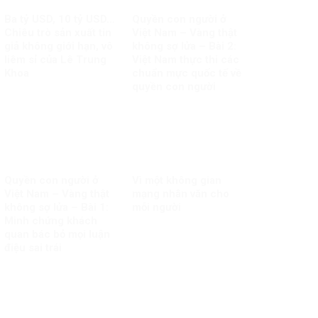
Ba tỷ USD, 10 tỷ USD…
Quyền con người ở
Chiêu trò sản xuất tin
Việt Nam – Vàng thật
giả không giới hạn, vô
không sợ lửa – Bài 2:
liêm sỉ của Lê Trung
Việt Nam thực thi các
Khoa
chuẩn mực quốc tế về
quyền con người
Quyền con người ở
Vì một không gian
Việt Nam – Vàng thật
mạng nhân văn cho
không sợ lửa – Bài 1:
mỗi người
Minh chứng khách
quan bác bỏ mọi luận
điệu sai trái