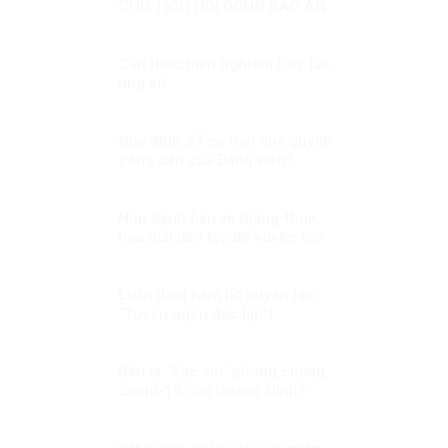
CHỦ TỊCH HỘI ĐỒNG BẢO AN
LIÊN HỢP QUỐC KỲ 2: ĐIỂM
NHẤN THÁNG CHỦ TỊCH VIỆT
NAM
Cần thực hiện nghiêm Quy tắc
ứng xử
Quy định 37 có hạn chế quyền
công dân của Đảng viên?
Núp danh bàn về thắng-thua,
hòa giải dân tộc để xuyên tạc
sự kiện lịch sử 30/4
Luận điệu hàm hồ xuyên tạc
“Tuyên ngôn độc lập”!
Đâu là “Vắc xin” phòng chống
Covid-19 của Quảng Ninh?