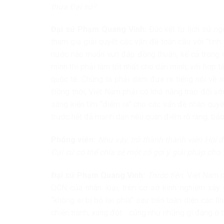
thưa Đại sứ?
Đại sứ Phạm Quang Vinh:
Đúc kết từ lịch sử n
tham gia giải quyết các vấn đề toàn cầu với “tinh 
nước nào muốn vun đắp đồng thuận, kể cả trong v
mình thì phải làm tốt nhất cho dân mình; với hợp t
quốc tế. Chúng ta phải dám đưa ra tiếng nói về 
Đồng thời, Việt Nam phải có khả năng trao đổi vớ
sáng kiến tìm “điểm ra” cho các vấn đề nhân quyề
trước hết đã mạnh dạn nêu quan điểm rõ ràng, bảo 
Phóng viên:
Như vậy, trở thành thành viên Hội 
Đại sứ có thể chia sẻ một số gợi ý giải pháp cho 
Đại sứ Phạm Quang Vinh:
Trước tiên,
Việt Nam cầ
QCN của nhân loại, trên cơ sở kinh nghiệm xâ
“không ai bị bỏ lại phía” sau trên toàn diện các l
chiến tranh, xung đột… cũng như những gì đang ở tr