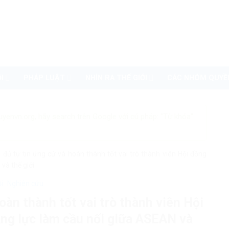
I
PHÁP LUẬT
NHÌN RA THẾ GIỚI
CÁC NHÓM QUYỀ
uyenvn.org, hãy search trên Google với cú pháp: "Từ khóa"
 đủ tự tin ứng cử và hoàn thành tốt vai trò thành viên Hội đồng
và thế giới
ội
Nghiên cứu
oàn thành tốt vai trò thành viên Hội
ng lực làm cầu nối giữa ASEAN và