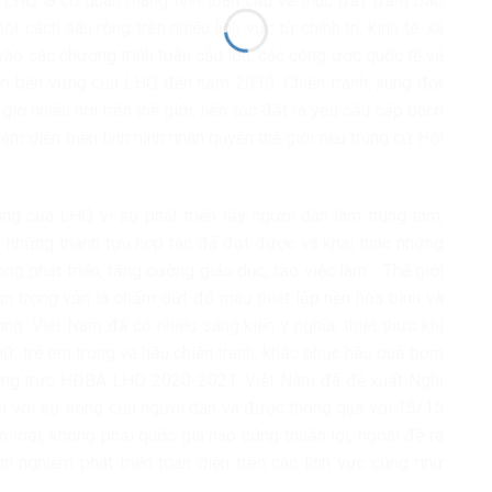
 LHQ là cơ quan mang tính toàn cầu về thúc đẩy đảm bảo
 cách sâu rộng trên nhiều lĩnh vực từ chính trị, kinh tế, xã
vào các chương trình toàn cầu lớn, các công ước quốc tế về
riển bền vững của LHQ đến năm 2030. Chiến tranh, xung đột
iờ nhiều nơi trên thế giới, liên tục đặt ra yêu cầu cấp bách
m diễn biến tình hình nhân quyền thế giới nếu trúng cử Hội
ung của LHQ vì sự phát triển lấy người dân làm trung tâm,
huy những thành tựu hợp tác đã đạt được và khai thác những
ng phát triển, tăng cường giáo dục, tạo việc làm… Thế giới
an trọng vẫn là chấm dứt đổ máu thiết lập nền hòa bình và
g. Việt Nam đã có nhiều sáng kiến ý nghĩa, thiết thực khi
nữ, trẻ em trong và hậu chiến tranh, khắc phục hậu quả bom
ường trực HĐBA LHQ 2020-2021, Việt Nam đã đề xuất Nghị
đối với sự sống của người dân và được thông qua với 15/15
 loại, không phải quốc gia nào cũng thuận lợi, ngoài đề ra
 nghiệm phát triển toàn diện trên các lĩnh vực cũng như