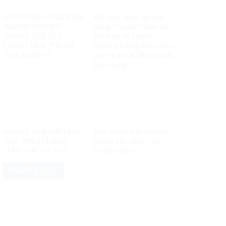
VÌ SAO ĐIỀU TRA PHẢI
Khi một điểm thi làm
NHANH NHƯNG
rung chuyển niềm tin:
KHÔNG THỂ KẾT
Bài học từ Tuyên
LUẬN THEO “PHIÊN
Quang trong bức tranh
TÒA MẠNG”?
toàn cầu về liêm chính
học thuật
KHÔNG THỂ BIẾN 328
Xây dựng môi trường
HỌC SINH THÀNH
mạng văn minh, có
“TẬP THỂ CÓ TỘI”
trách nhiệm
PHÁP LUẬT