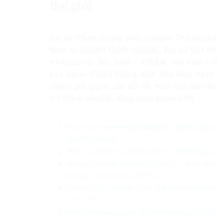
thế giới
Đại sứ Phạm Quang Vinh, nguyên Thứ trưởng
Nam tại ASEAN (SOM ASEAN), Đại sứ Việt Nam
trình hợp tác Việt Nam – ASEAN, Việt Nam – M
con người (QCN) khẳng định Việt Nam ngày 
nhiệm giải quyết các vấn đề toàn cầu. Việt N
trò thành viên Hội đồng nhân quyền LHQ.
Vượt qua “giới hạn của tiền phạt”: Cưỡng chế h
quản trị hiện đại
“Bầu cử là nghĩa vụ bị ép buộc”? – Nhận diện s
“Không có tranh luận chính sách”? – Nhận diện 
đời sống nghị trường Việt Nam
CƠ CHẾ HIỆP THƯƠNG VÀ TÍNH DÂN CHỦ ĐẠI
QUỐC TẾ
Phát triển không đánh đổi môi trường và văn h