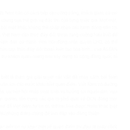
iệt Nam cần có cách tiếp cận công bằng, khách quan, có cái
t chung của thế giới và đặc thù của từng quốc gia. Một mặt,
bộ, mặt khác không thể chấp nhận các hành động dẫn tới
 Việt Nam cần thúc đẩy đối thoại, tăng cường hiểu biết để
t Nam đắc cử thành viên Hội đồng nhân quyền LHQ, có thể
hức tạp, thúc đẩy đối thoại, kiến tạo hòa bình… của ASEAN
hỗ trợ khách quan, mang tính xây dựng từ cộng đồng quốc tế
biệt là tham gia giải quyết các vấn đề nhạy cảm, bài toán
huận, khi các nước khác biệt quan điểm. Việt Nam có đường
a, ưu tiên hội nhập phát triển và hướng tới người dân, vừa
n quyền, tôn trọng các giá trị phổ quát về QCN đồng thời
sở để Việt Nam tự tin có thể hài hòa được nhiều khác biệt
hiếu những điểm chung để vun đắp vào đồng thuận.
c bên có sự khác biệt về quan điểm thì đâu là mấu chốt,