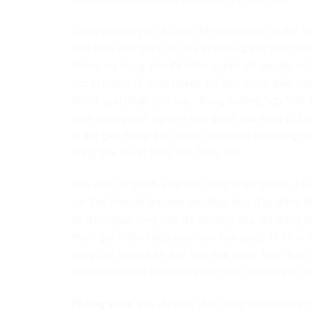
Trong ứng xử với các vấn đề nhân quyền cụ thể, V
nhìn thấu đáo giữa các giá trị nhân quyền phổ quá
không sử dụng vấn đề nhân quyền để can dự nội 
các vi phạm về nhân quyền. Để làm được điều này,
tìm ra giải pháp phù hợp. Trong trường hợp Việ
đem những kinh nghiệm giải quyết các xung đột p
ra thế giới. Đồng thời, cũng có thể thu về những 
trong giải quyết phức tạp ở khu vực.
Nếu đắc cử thành viên Hội đồng nhân quyền, đặc 
với Việt Nam là làm sao vun đắp, thúc đẩy đồng t
lối đối ngoại rộng mở, đa phương hóa, đa dạng hó
tham gia nhiều công ước, văn bản quốc tế về nhâ
cũng chú trọng bản sắc văn hóa riêng. Đây là cơ 
quan điểm nhân quyền của các nước, có thể soi c
Phóng viên:
Vậy để thúc đẩy đồng thuận giữa cá