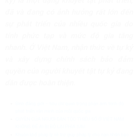
kỷ) là một dạng khuyết tật phát triển,
đã và đang có ảnh hưởng rất lớn đến
sự phát triển của nhiều quốc gia do
tính phức tạp và mức độ gia tăng
nhanh. Ở Việt Nam, nhận thức về tự kỷ
và xây dựng chính sách bảo đảm
quyền của người khuyết tật tự kỷ đang
dần được hoàn thiện.
Bình đẳng giới – tiêu chí quan trọng phản ánh trình độ
phát triển văn minh của mỗi quốc gia
QUYỀN CỦA NGƯỜI DÂN TỘC THIỂU SỐ Ở VIỆT NAM:
KHÔNG ĐỂ AI BỊ BỎ LẠI PHÍA SAU
Khuôn khổ pháp lý về trợ giúp pháp lý cho nạn nhân bạo