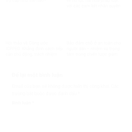
trợ cấp như thế nào?
về nỗ lực hài hòa pháp luật
với các cam kết nhân quyền
quốc tế
Hội thảo về Công ước
Bảo đảm chỗ ở an toàn cho
ICPPED: Khẳng định cách tiếp
người dân – nhiệm vụ trọng
cận chủ động, trách nhiệm
tâm trong chiến lược giảm
của Việt Nam trong bảo vệ
nghèo
quyền con người
Để lại một bình luận
Email của bạn sẽ không được hiển thị công khai.
Các
trường bắt buộc được đánh dấu
*
Bình luận
*