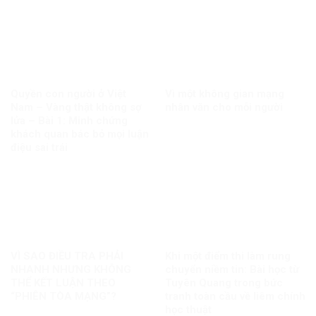
Quyền con người ở Việt
Vì một không gian mạng
Nam – Vàng thật không sợ
nhân văn cho mỗi người
lửa – Bài 1: Minh chứng
khách quan bác bỏ mọi luận
điệu sai trái
VÌ SAO ĐIỀU TRA PHẢI
Khi một điểm thi làm rung
NHANH NHƯNG KHÔNG
chuyển niềm tin: Bài học từ
THỂ KẾT LUẬN THEO
Tuyên Quang trong bức
“PHIÊN TÒA MẠNG”?
tranh toàn cầu về liêm chính
học thuật