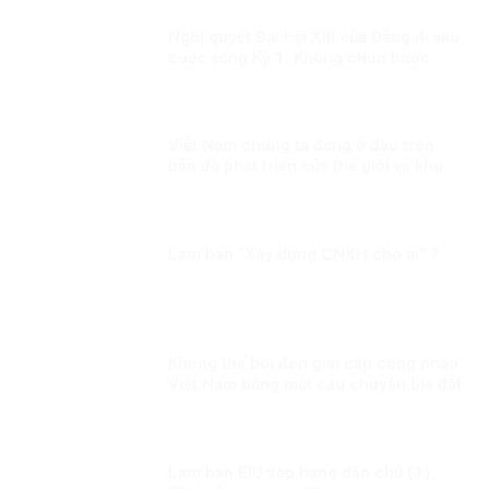
Nghị quyết Đại hội XIII của Đảng đi vào
cuộc sống Kỳ 1: Không chùn bước
trước khó khăn, khi có dịch mọi người
dân đều là chiến sĩ
Việt Nam chúng ta đang ở đâu trên
bản đồ phát triển của thế giới và khu
vực?
Lạm bàn “Xây dựng CNXH cho ai” ?
Không thể bôi đen giai cấp công nhân
Việt Nam bằng một câu chuyện bịa đặt
Lạm bàn EIU xếp hạng dân chủ (1):