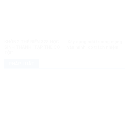
KHÔNG THỂ BIẾN 328 HỌC
Xây dựng môi trường mạng
SINH THÀNH “TẬP THỂ CÓ
văn minh, có trách nhiệm
TỘI”
PHÁP LUẬT