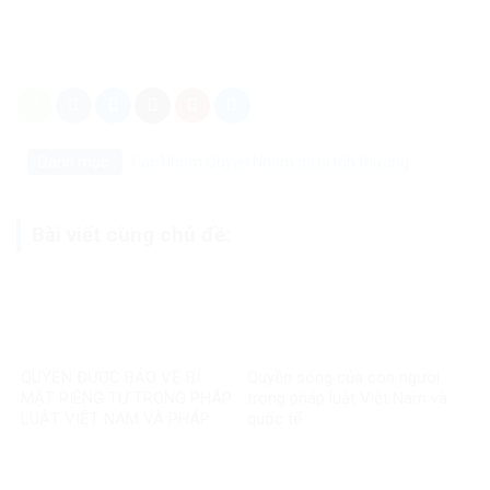
Danh mục:
Các Nhóm Quyền
Nhóm dễ bị tổn thương
Bài viết cùng chủ đề:
QUYỀN ĐƯỢC BẢO VỆ BÍ
Quyền sống của con người
MẬT RIÊNG TƯ TRONG PHÁP
trong pháp luật Việt Nam và
LUẬT VIỆT NAM VÀ PHÁP
quốc tế
LUẬT QUỐC TẾ