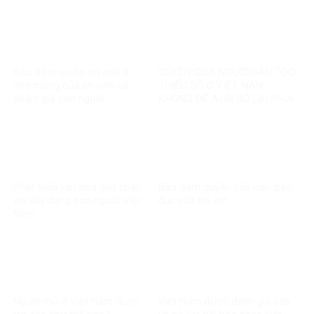
Bảo đảm quyền có nhà ở –
QUYỀN CỦA NGƯỜI DÂN TỘC
nền móng của an sinh và
THIỂU SỐ Ở VIỆT NAM:
phẩm giá con người
KHÔNG ĐỂ AI BỊ BỎ LẠI PHÍA
SAU
Phát triển văn hóa gắn chặt
Bảo đảm quyền tiếp cận giáo
với xây dựng con người Việt
dục của trẻ em
Nam
Người mù ở Việt Nam được
Việt Nam được đánh giá cao