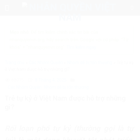
Skip
to
content
Mẹo nhỏ:
Để tìm kiếm chính xác tin bài của
nhanquyenvn.org, hãy search trên Google với cú pháp: "Từ
khóa" + "nhanquyenvn.org".
Tìm kiếm ngay
Trang chủ
»
Các Nhóm Quyền
»
Nhóm dễ bị tổn thương
»
Trẻ tự kỷ
ở Việt Nam được hỗ trợ những gì?
68075
8 Tháng 4, 2025
Các Nhóm Quyền
Nhóm dễ bị tổn thương
Trẻ tự kỷ ở Việt Nam được hỗ trợ những
gì?
Rối loạn phổ tự kỷ (thường gọi là tự