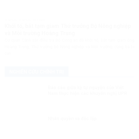
PHÁP LUẬT PHÁP LUẬT VIỆT NAM
Khởi tố, bắt tạm giam Thứ trưởng Bộ Nông nghiệp
và Môi trường Hoàng Trung
Cơ quan Cảnh sát điều tra Bộ Công an đã khởi tố, bắt tạm giam ông
Hoàng Trung, Thứ trưởng Bộ Nông nghiệp và Môi trường, cùng ba bị
can...
NGHIÊN CỨU CHÍNH TRỊ
Báo cáo giữa kỳ tự nguyện của Việt
Nam thực hiện các khuyến nghị UPR
chu kỳ III Kỳ 3: “Việt Nam “ghi điểm”
trong quá trình ứng cử thành viên Hội
đồng Nhân quyền LHQ nhiệm kỳ
2023-2025”
Nhân quyền và độc lập