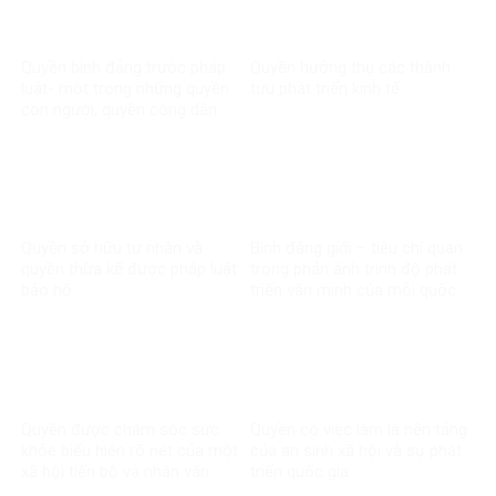
Quyền bình đẳng trước pháp
Quyền hưởng thụ các thành
luật- một trong những quyền
tựu phát triển kinh tế
con người, quyền công dân
cơ bản được Nhà nước Việt
Nam ghi nhận, tôn trọng, bảo
vệ và bảo đảm
Quyền sở hữu tư nhân và
Bình đẳng giới – tiêu chí quan
quyền thừa kế được pháp luật
trọng phản ánh trình độ phát
bảo hộ
triển văn minh của mỗi quốc
gia
Quyền được chăm sóc sức
Quyền có việc làm là nền tảng
khỏe biểu hiện rõ nét của một
của an sinh xã hội và sự phát
xã hội tiến bộ và nhân văn
triển quốc gia