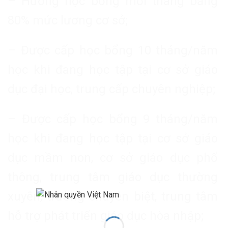
– Hưởng học bổng mỗi tháng bằng
80% mức lương cơ sở;
– Được cấp học bổng 10 tháng/năm
học khi đang học tập tại cơ sở giáo
dục đại học, trung cấp chuyên nghiệp;
– Được cấp học bổng 9 tháng/năm
học khi đang học tập tại cơ sở giáo
dục mầm non, cơ sở giáo dục phổ
thông, trung tâm giáo dục thường
xuyên, trường chuyên biệt, trung tâm
hỗ trợ phát triển giáo dục hòa nhập;