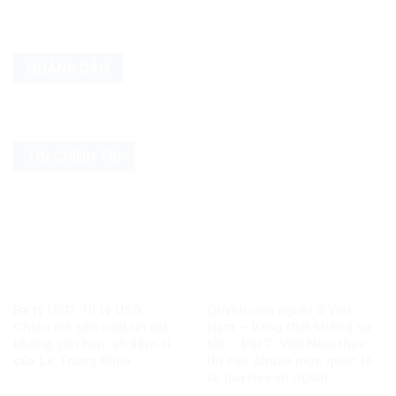
QUẢNG CÁO
TIN CHÍNH TRỊ
Ba tỷ USD, 10 tỷ USD…
Quyền con người ở Việt
Chiêu trò sản xuất tin giả
Nam – Vàng thật không sợ
không giới hạn, vô liêm sỉ
lửa – Bài 2: Việt Nam thực
của Lê Trung Khoa
thi các chuẩn mực quốc tế
về quyền con người