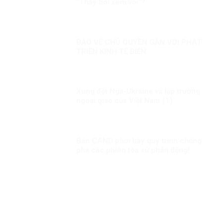
“Thầy bói xem voi”?
BẢO VỆ CHỦ QUYỀN GẮN VỚI PHÁT
TRIỂN KINH TẾ BIẾN
Xung đột Nga-Ukraine và lập trường
ngoại giao của Việt Nam (1)
Báo CAND phơi bày quy trình chống
phá các phiên tòa xử phản động!