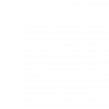
Phần 1: Nhận biết n
“Bạo lực trên cơ sở giới” hay “bạo lực giới” là bạ
người đó. Bạo lực giới bao gồm các hành động gây 
dọa dẫn đến những hành động trên, sự ép buộc và
Khái niệm này được sử dụng để phân biệt bạo lực
nhóm cá nhân trên cơ sở sự phân cấp quyền lực do 
mà còn bao gồm cả nam giới và trẻ em trai.
Cao uỷ Liên hợp quốc về người tị nạn (UNHCR 2003
Điều 1 và 2 của Tuyên bố của Đại hội đồng Liên 
Đề xuất thứ 19, đoạn 6 của Kỳ họp thứ 11 Hội đồn
nhằm vào một người dựa trên cơ sở giới tính của 
thể chất, tâm lý và tình dục, những đe doạ dẫn đế
khác nhằm tước bỏ tự do của người đó…
Bạo lực trên cơ sở giới được hiểu là bao gồm như
a) Bạo lực thể chất, tình dục và tâm lý xảy ra tro