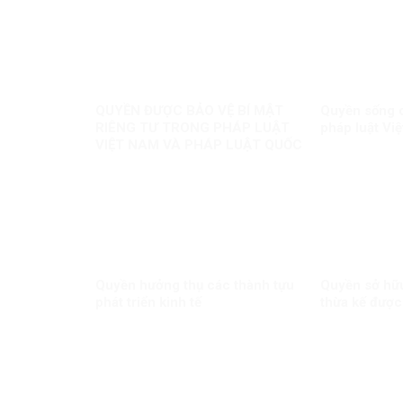
QUYỀN ĐƯỢC BẢO VỆ BÍ MẬT
Quyền sống c
RIÊNG TƯ TRONG PHÁP LUẬT
pháp luật Vi
VIỆT NAM VÀ PHÁP LUẬT QUỐC
TẾ
Quyền hưởng thụ các thành tựu
Quyền sở hữu
phát triển kinh tế
thừa kế được