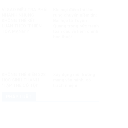
VÌ SAO ĐIỀU TRA PHẢI
Khi một điểm thi làm
NHANH NHƯNG
rung chuyển niềm tin:
KHÔNG THỂ KẾT
Bài học từ Tuyên
LUẬN THEO “PHIÊN
Quang trong bức tranh
TÒA MẠNG”?
toàn cầu về liêm chính
học thuật
KHÔNG THỂ BIẾN 328
Xây dựng môi trường
HỌC SINH THÀNH
mạng văn minh, có
“TẬP THỂ CÓ TỘI”
trách nhiệm
PHÁP LUẬT