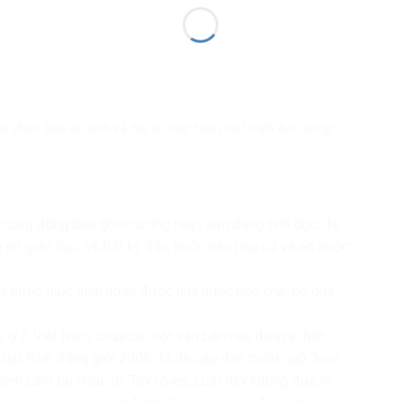
 đảm bảo an sinh xã hội vì mục tiêu phát triển bền vững.
ong cộng đồng bao gồm cưỡng hiếp, lạm dụng tình dục, đe
 cơ sở giáo dục, và bất kỳ đâu, buôn bán phụ nữ và ép buộc
 nhà nước thực hiện hoặc được nhà nước bao che, bỏ qua,
áp lý ở Việt Nam, chưa có một văn bản nào đưa ra định
. Luật Bình đẳng giới 2006 đã đề cập đến thuật ngữ “bạo
ghiêm cấm tại Điều 10. Tuy nhiên, Luật này không đưa ra