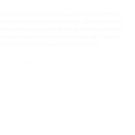
thức phân biệt đối xử với con người dựa trên giới tính của
i trên thế giới trong đó có Việt Nam. Để giải quyết tình
háp luật và các quy định về việc xử lý những hành vi có
an trọng trong việc đấu tranh với vấn nạn này. Tuy nhiên,
hực tế, cần tiến hành đồng bộ nhiều biện pháp.
rình độ phát triển văn minh của mỗi quốc gia
NAM: KHÔNG ĐỂ AI BỊ BỎ LẠI PHÍA SAU
hân bạo lực giới (phần 3)
hân bạo lực giới (phần 2)
a cam