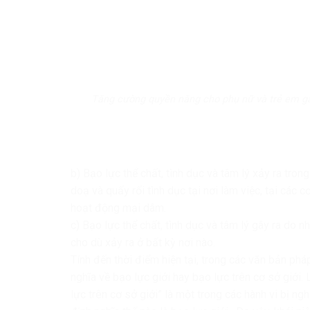
Tăng cường quyền năng cho phụ nữ và trẻ em gái,
b) Bạo lực thể chất, tình dục và tâm lý xảy ra tr
doạ và quấy rối tình dục tại nơi làm việc, tại các
hoạt động mại dâm.
c) Bạo lực thể chất, tình dục và tâm lý gây ra do
cho dù xảy ra ở bất kỳ nơi nào.
Tính đến thời điểm hiện tại, trong các văn bản ph
nghĩa về bạo lực giới hay bạo lực trên cơ sở giới
lực trên cơ sở giới” là một trong các hành vi bị n