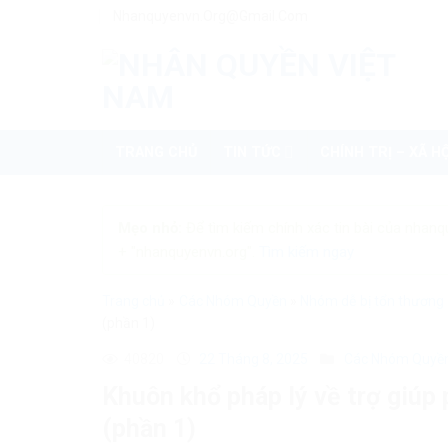
Skip
Nhanquyenvn.org@gmail.com
to
content
TRANG CHỦ
TIN TỨC
CHÍNH TRỊ – XÃ HỘ
Mẹo nhỏ:
Để tìm kiếm chính xác tin bài của nhanq
+ "nhanquyenvn.org".
Tìm kiếm ngay
Trang chủ
»
Các Nhóm Quyền
»
Nhóm dễ bị tổn thương
(phần 1)
40820
22 Tháng 8, 2025
Các Nhóm Quyề
Khuôn khổ pháp lý về trợ giúp 
(phần 1)