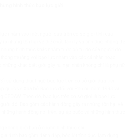
hững hình thức bạo lực giới
o lực nhằm vào một người dựa trên cơ sở giới tính của
ra những tổn hại về thể chất, tâm lý và tình dục, những đe
 những hình thức khác nhằm tước bỏ tự do của người đó .
 thông thường với bạo lực nhằm vào các cá nhân hoặc
những khác biệt giới gây ra, nạn nhân không chỉ là phụ nữ
) sử dụng thuật ngữ bạo lực trên cơ sở giới dựa trên
hợp quốc về Xoá bỏ Bạo lực đối với Phụ nữ năm 1993 và
g CEDAW. Theo đó, bạo lực trên cơ sở giới là bạo lực
người đó. Bao gồm các hành động gây ra những tổn hại về
n những hành động nói trên, sự ép buộc và những hình thức
ng không giới hạn ở những hình thức sau:
ng gia đình bao gồm đánh đập, bóc lột tình dục, lạm dụng