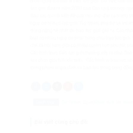
định nghĩa thế nào là bạo lực giới. Do vậy, khái 
lực giới đưa ra năm 2003 của Cao ủy Liên hợp quố
Bạo lực giới là vấn đề của mọi thời đại và mang tín
nguy cơ bị bạo lực giới. Tuy nhiên, phụ nữ và trẻ 
động nặng nề nhất do bạo lực giới gây ra. Các nh
biệt có nhiều nguy cơ phải hứng chịu bạo lực giới.
chế xã hội nam giới có nhiều quyền hơn phụ nữ, phụ
Các hình thức bạo lực giới thường xảy ra như: Bạo 
lựa chọn giới tính khi sinh,…Các hành vi bạo lực n
trong phạm vi gia đình và bạo lực trong cộng đồng
Danh mục:
Các Nhóm Quyền
Nhóm dễ bị tổn thươ
Bài viết cùng chủ đề: