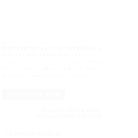
PHÁP LUẬT PHÁP LUẬT VIỆT NAM
Khởi tố, bắt tạm giam Thứ trưởng Bộ Nông
nghiệp và Môi trường Hoàng Trung
Cơ quan Cảnh sát điều tra Bộ Công an đã khởi tố,
bắt tạm giam ông Hoàng Trung, Thứ trưởng Bộ
Nông nghiệp và Môi trường, cùng ba bị can...
NGHIÊN CỨU CHÍNH TRỊ
Thất bại nhục nhã của những
kẻ rêu rao vì nhân quyền ở Việt
Nam!
Chủ nghĩa dân tộc vắc-xin