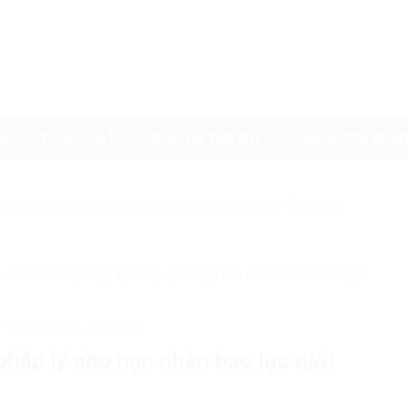
I
PHÁP LUẬT
NHÌN RA THẾ GIỚI
CÁC NHÓM QUYỀ
uyenvn.org, hãy search trên Google với cú pháp: "Từ khóa"
»
Khuôn khổ pháp lý về trợ giúp pháp lý cho nạn nhân bạo lực giới
n
Nhóm dễ bị tổn thương
pháp lý cho nạn nhân bạo lực giới