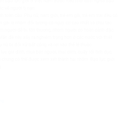
niệm bạo lực giới ở Việt Nam được hiểu như định nghĩa bạo
c về người tị nạn.
h toàn cầu. Phụ nữ, nam giới, trẻ em gái, trẻ em trai đều có
em gái là nhóm đối tượng có nguy cơ cao nhất và chịu tác
óm người dễ bị tổn thương, nhóm người có hoàn cảnh đặc
 Vấn đề này xảy ra nghiêm trọng hơn ở các nước với thiết
 nữ bị đối xử bất công và rơi vào thế lệ thuộc .
lực gia đình, mua bán người, mại dâm, quấy rối tình dục,
ói chung có thể được xem xét thành hai nhóm: Bạo lực giới
.
ng