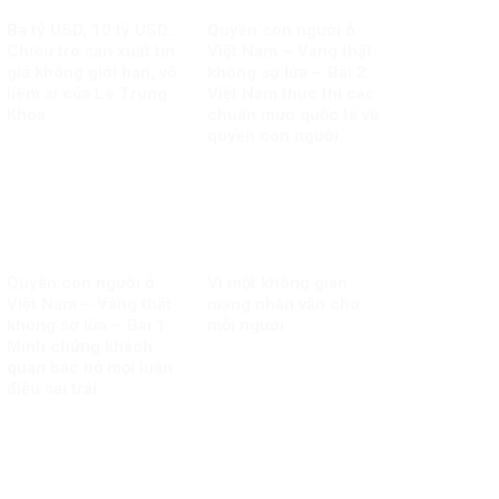
Ba tỷ USD, 10 tỷ USD…
Quyền con người ở
Chiêu trò sản xuất tin
Việt Nam – Vàng thật
giả không giới hạn, vô
không sợ lửa – Bài 2:
liêm sỉ của Lê Trung
Việt Nam thực thi các
Khoa
chuẩn mực quốc tế về
quyền con người
Quyền con người ở
Vì một không gian
Việt Nam – Vàng thật
mạng nhân văn cho
không sợ lửa – Bài 1:
mỗi người
Minh chứng khách
quan bác bỏ mọi luận
điệu sai trái