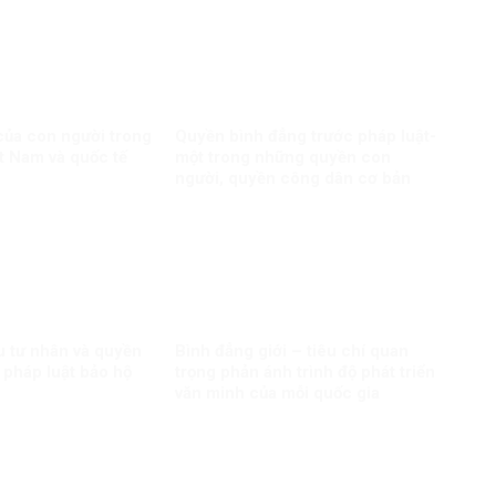
ủa con người trong
Quyền bình đẳng trước pháp luật-
ệt Nam và quốc tế
một trong những quyền con
người, quyền công dân cơ bản
được Nhà nước Việt Nam ghi
nhận, tôn trọng, bảo vệ và bảo
đảm
 tư nhân và quyền
Bình đẳng giới – tiêu chí quan
 pháp luật bảo hộ
trọng phản ánh trình độ phát triển
văn minh của mỗi quốc gia