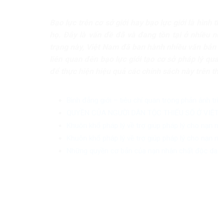
Bạo lực trên cơ sở giới hay bạo lực giới là hình 
họ. Đây là vấn đề đã và đang tồn tại ở nhiều nơ
trạng này, Việt Nam đã ban hành nhiều văn bản p
liên quan đến bạo lực giới tạo cơ sở pháp lý qu
để thực hiện hiệu quả các chính sách này trên t
Bình đẳng giới – tiêu chí quan trọng phản ánh t
QUYỀN CỦA NGƯỜI DÂN TỘC THIỂU SỐ Ở VIỆT 
Khuôn khổ pháp lý về trợ giúp pháp lý cho nạn n
Khuôn khổ pháp lý về trợ giúp pháp lý cho nạn n
Những quyền cơ bản của nạn nhân chất độc d