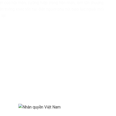
đến của hồi môn, cưỡng hiếp trong hôn nhân, làm tổn thương
ền thống khác tổn hại đến người phụ nữ, bạo lực ngoài mối
lột.