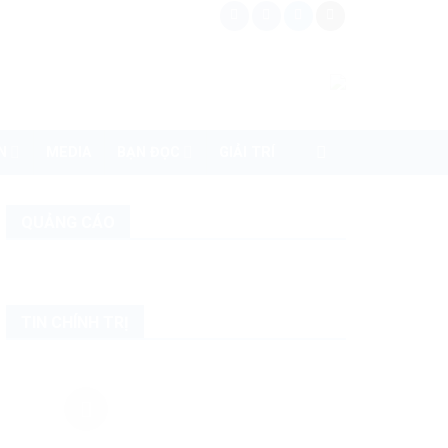
N
MEDIA
BẠN ĐỌC
GIẢI TRÍ
QUẢNG CÁO
TIN CHÍNH TRỊ