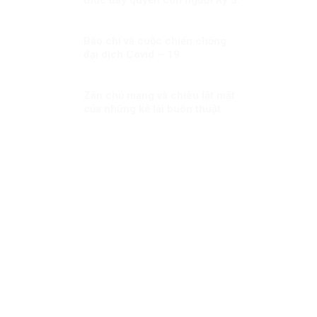
Quyết định sáng suốt
Báo chí và cuộc chiến chống
đại dịch Covid – 19
Zân chủ mạng và chiêu lật mặt
của những kẻ lái buôn thuật
ngữ