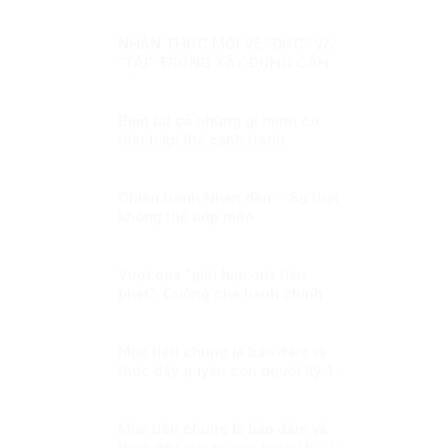
NHẬN THỨC MỚI VỀ “ĐỨC” VÀ
“TÀI” TRONG XÂY DỰNG CÁN
BỘ
Biến tất cả những gì mình có
thành lợi thế cạnh tranh
Chiến tranh Nhân dân – Sự thật
không thể bóp méo
Vượt qua “giới hạn của tiền
phạt”: Cưỡng chế hành chính
như một trụ cột bảo đảm thực
thi pháp luật trong quản trị hiện
đại
Mục tiêu chung là bảo đảm và
thúc đẩy quyền con người Kỳ 1:
Cơ chế quan trọng thúc đẩy và
bảo vệ quyền con người
Mục tiêu chung là bảo đảm và
thúc đẩy quyền con người Kỳ 3: