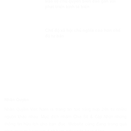
Bảo vệ chủ quyền biển đảo gắn với
phát triển kinh tế biển
Chế độ xã hội chủ nghĩa cao hơn chế
độ tư bản
Nhân Quyền
Nhân Quyền Việt Nam là trang tin tức tổng hợp 24h từ nhiều
nguồn khác nhau. Mục đích nhằm Chia Sẽ & Cập Nhật những
thông tin hữu ích cho bạn đọc. Website cũng đang trong quá