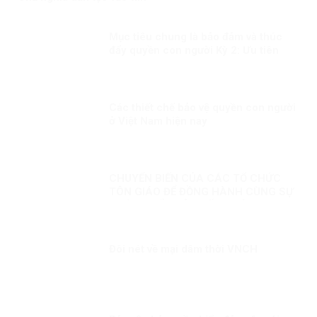
Mục tiêu chung là bảo đảm và thúc
đẩy quyền con người Kỳ 2: Ưu tiên
dành mọi nguồn lực vì người dân
Các thiết chế bảo vệ quyền con người
ở Việt Nam hiện nay
CHUYỂN BIẾN CỦA CÁC TỔ CHỨC
TÔN GIÁO ĐỂ ĐỒNG HÀNH CÙNG SỰ
PHÁT TRIỂN CỦA ĐẤT NƯỚC
Đôi nét về mại dâm thời VNCH