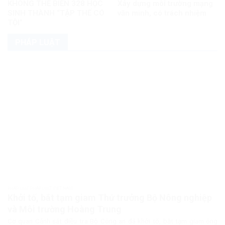
KHÔNG THỂ BIẾN 328 HỌC
Xây dựng môi trường mạng
SINH THÀNH “TẬP THỂ CÓ
văn minh, có trách nhiệm
TỘI”
PHÁP LUẬT
PHÁP LUẬT PHÁP LUẬT VIỆT NAM
Khởi tố, bắt tạm giam Thứ trưởng Bộ Nông nghiệp
và Môi trường Hoàng Trung
Cơ quan Cảnh sát điều tra Bộ Công an đã khởi tố, bắt tạm giam ông