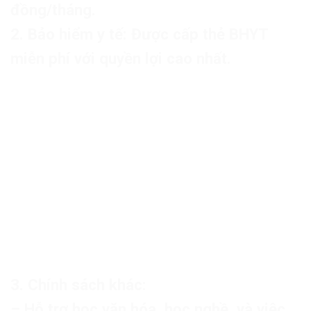
đồng/tháng.
2. Bảo hiểm y tế: Được cấp thẻ BHYT
miễn phí với quyền lợi cao nhất.
3. Chính sách khác:
– Hỗ trợ học văn hóa, học nghề, và việc