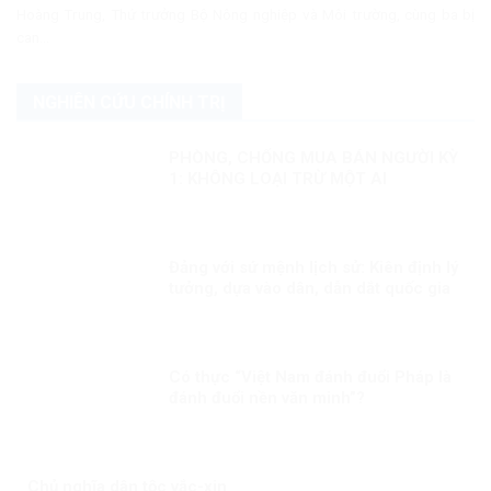
Hoàng Trung, Thứ trưởng Bộ Nông nghiệp và Môi trường, cùng ba bị
can...
NGHIÊN CỨU CHÍNH TRỊ
PHÒNG, CHỐNG MUA BÁN NGƯỜI KỲ
1: KHÔNG LOẠI TRỪ MỘT AI
Đảng với sứ mệnh lịch sử: Kiên định lý
tưởng, dựa vào dân, dẫn dắt quốc gia
bước vào kỷ nguyên phát triển mới!
Có thực “Việt Nam đánh đuổi Pháp là
đánh đuổi nền văn minh”?
Chủ nghĩa dân tộc vắc-xin