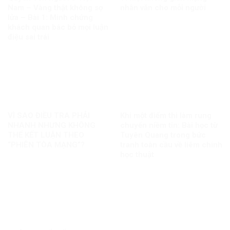
Nam – Vàng thật không sợ
nhân văn cho mỗi người
lửa – Bài 1: Minh chứng
khách quan bác bỏ mọi luận
điệu sai trái
VÌ SAO ĐIỀU TRA PHẢI
Khi một điểm thi làm rung
NHANH NHƯNG KHÔNG
chuyển niềm tin: Bài học từ
THỂ KẾT LUẬN THEO
Tuyên Quang trong bức
“PHIÊN TÒA MẠNG”?
tranh toàn cầu về liêm chính
học thuật