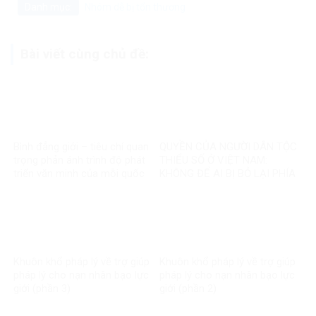
Danh mục:
Nhóm dễ bị tổn thương
Bài viết cùng chủ đề:
Bình đẳng giới – tiêu chí quan
QUYỀN CỦA NGƯỜI DÂN TỘC
trọng phản ánh trình độ phát
THIỂU SỐ Ở VIỆT NAM:
triển văn minh của mỗi quốc
KHÔNG ĐỂ AI BỊ BỎ LẠI PHÍA
gia
SAU
Khuôn khổ pháp lý về trợ giúp
Khuôn khổ pháp lý về trợ giúp
pháp lý cho nạn nhân bạo lực
pháp lý cho nạn nhân bạo lực
giới (phần 3)
giới (phần 2)