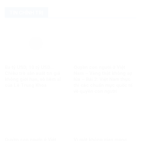
TIN CHÍNH TRỊ
Ba tỷ USD, 10 tỷ USD…
Quyền con người ở Việt
Chiêu trò sản xuất tin giả
Nam – Vàng thật không sợ
không giới hạn, vô liêm sỉ
lửa – Bài 2: Việt Nam thực
của Lê Trung Khoa
thi các chuẩn mực quốc tế
về quyền con người
Quyền con người ở Việt
Vì một không gian mạng