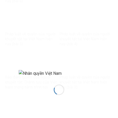
nay (bài 6)
Pháp luật về quyền của người
Pháp luật về quyền của người
khuyết tật tại Việt Nam hiện
khuyết tật tại Việt Nam hiện
nay (bài 5)
nay (bài 4)
Bảo đảm quyền của người
Pháp luật về quyền của người
khuyết tật: Thành tựu của Việt
khuyết tật tại Việt Nam hiện
Nam trong hành trình hội
nay (bài 3)
nhập