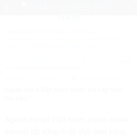
Skip
to
content
Mẹo nhỏ:
Để tìm kiếm chính xác tin bài của
nhanquyenvn.org, hãy search trên Google với cú pháp: "Từ
khóa" + "nhanquyenvn.org".
Tìm kiếm ngay
Trang chủ
»
Các Nhóm Quyền
»
Nhóm dễ bị tổn thương
»
Người
mù ở Việt Nam được trợ cấp như thế nào?
44985
15 Tháng 1, 2026
Nhóm dễ bị tổn thương
Người mù ở Việt Nam được trợ cấp như
thế nào?
Người mù tại Việt Nam, thuộc nhóm
khuyết tật nặng hoặc đặc biệt nặng,