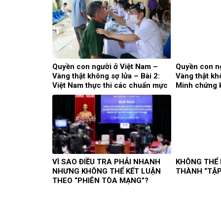
Quyền con người ở Việt Nam –
Quyền con ng
Vàng thật không sợ lửa – Bài 2:
Vàng thật khô
Việt Nam thực thi các chuẩn mực
Minh chứng 
quốc tế về quyền con người
mọi luận điệu 
VÌ SAO ĐIỀU TRA PHẢI NHANH
KHÔNG THỂ 
NHƯNG KHÔNG THỂ KẾT LUẬN
THÀNH “TẬP
THEO “PHIÊN TÒA MẠNG”?