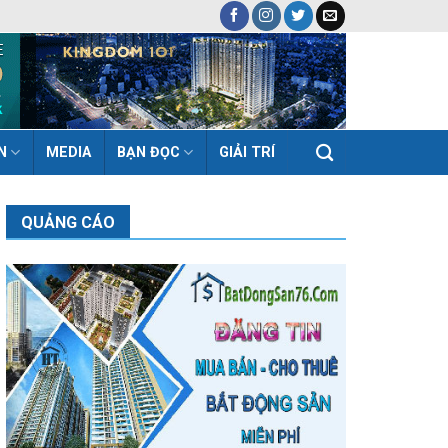
N
MEDIA
BẠN ĐỌC
GIẢI TRÍ
QUẢNG CÁO