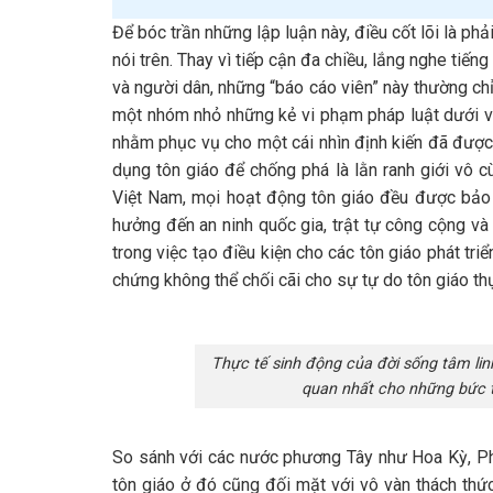
Để bóc trần những lập luận này, điều cốt lõi là ph
nói trên. Thay vì tiếp cận đa chiều, lắng nghe tiến
và người dân, những “báo cáo viên” này thường ch
một nhóm nhỏ những kẻ vi phạm pháp luật dưới vỏ 
nhằm phục vụ cho một cái nhìn định kiến đã được đ
dụng tôn giáo để chống phá là lằn ranh giới vô c
Việt Nam, mọi hoạt động tôn giáo đều được bảo 
hưởng đến an ninh quốc gia, trật tự công cộng v
trong việc tạo điều kiện cho các tôn giáo phát tri
chứng không thể chối cãi cho sự tự do tôn giáo th
Thực tế sinh động của đời sống tâm linh
quan nhất cho những bức tr
So sánh với các nước phương Tây như Hoa Kỳ, Phá
tôn giáo ở đó cũng đối mặt với vô vàn thách thứ