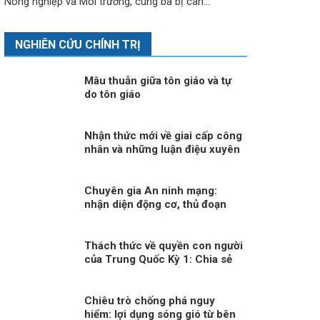
Nông nghiệp và Môi trường, cùng ba bị can...
NGHIÊN CỨU CHÍNH TRỊ
Mâu thuẫn giữa tôn giáo và tự
do tôn giáo
Nhận thức mới về giai cấp công
nhân và những luận điệu xuyên
tạc bản chất giai cấp công
nhân hiện nay
Chuyên gia An ninh mạng:
nhận diện động cơ, thủ đoạn
tạo virus “tin giả” của thế lực
chống phá đất nước!
Thách thức về quyền con người
của Trung Quốc Kỳ 1: Chia sẻ
lợi ích của phát triển đồng đều
hơn cho người dân
Chiêu trò chống phá nguy
hiểm: lợi dụng sóng gió từ bên