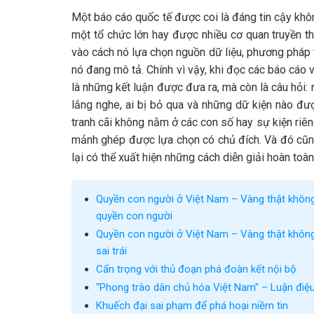
Một báo cáo quốc tế được coi là đáng tin cậy khô
một tổ chức lớn hay được nhiều cơ quan truyền th
vào cách nó lựa chọn nguồn dữ liệu, phương pháp 
nó đang mô tả. Chính vì vậy, khi đọc các báo cáo 
là những kết luận được đưa ra, mà còn là câu hỏi
lắng nghe, ai bị bỏ qua và những dữ kiện nào đư
tranh cãi không nằm ở các con số hay sự kiện riê
mảnh ghép được lựa chọn có chủ đích. Và đó cũng
lại có thể xuất hiện những cách diễn giải hoàn toà
Quyền con người ở Việt Nam – Vàng thật không 
quyền con người
Quyền con người ở Việt Nam – Vàng thật không 
sai trái
Cẩn trọng với thủ đoạn phá đoàn kết nội bộ
“Phong trào dân chủ hóa Việt Nam” – Luận điệ
Khuếch đại sai phạm để phá hoại niềm tin