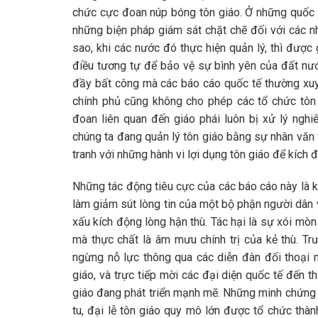
chức cực đoan núp bóng tôn giáo. Ở những quốc gi
những biện pháp giám sát chặt chẽ đối với các n
sao, khi các nước đó thực hiện quản lý, thì được 
điều tương tự để bảo vệ sự bình yên của đất nước
đầy bất công mà các báo cáo quốc tế thường xuyê
chính phủ cũng không cho phép các tổ chức tôn 
đoan liên quan đến giáo phái luôn bị xử lý nghi
chúng ta đang quản lý tôn giáo bằng sự nhân văn 
tranh với những hành vi lợi dụng tôn giáo để kích đ
Những tác động tiêu cực của các báo cáo này là k
làm giảm sút lòng tin của một bộ phận người dân 
xấu kích động lòng hận thù. Tác hại là sự xói mòn
mà thực chất là âm mưu chính trị của kẻ thù. T
ngừng nỗ lực thông qua các diễn đàn đối thoại n
giáo, và trực tiếp mời các đại diện quốc tế đến th
giáo đang phát triển mạnh mẽ. Những minh chứng 
tu, đại lễ tôn giáo quy mô lớn được tổ chức thà