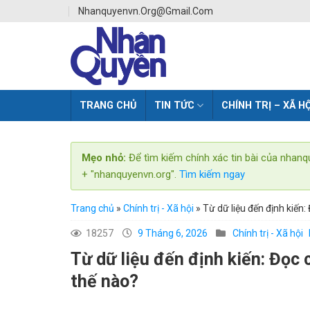
Skip
Nhanquyenvn.org@gmail.com
to
content
TRANG CHỦ
TIN TỨC
CHÍNH TRỊ – XÃ HỘ
Mẹo nhỏ:
Để tìm kiếm chính xác tin bài của nhanq
+ "nhanquyenvn.org".
Tìm kiếm ngay
Trang chủ
»
Chính trị - Xã hội
»
Từ dữ liệu đến định kiến
18257
9 Tháng 6, 2026
Chính trị - Xã hội
Từ dữ liệu đến định kiến: Đọc 
thế nào?