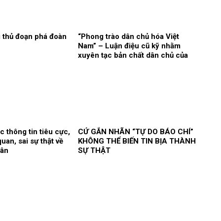
i thủ đoạn phá đoàn
“Phong trào dân chủ hóa Việt
Nam” – Luận điệu cũ kỹ nhằm
xuyên tạc bản chất dân chủ của
Đảng
c thông tin tiêu cực,
CỨ GẮN NHÃN “TỰ DO BÁO CHÍ”
uan, sai sự thật về
KHÔNG THỂ BIẾN TIN BỊA THÀNH
Vân
SỰ THẬT