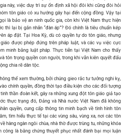
a này, việc duy trì sự ổn định xã hội đôi khi cũng đòi hỏi
hóm tôn giáo có xu hướng gây hại đến cộng đồng. Vậy tại
gọi là bảo vệ an ninh quốc gia, còn khi Việt Nam thực hiện
 thì lại bị gắn nhãn “đàn áp”? Đó chính là tiêu chuẩn kép
n áp đặt. Tại Hoa Kỳ, dù có quyền tự do tôn giáo, nhưng
giáo được phép đứng trên pháp luật, và các vụ việc cực
êm minh bằng luật pháp. Thực tiễn tại Việt Nam cho thấy
và tôn trọng quyền con người, trong khi vẫn kiên quyết đấu
ộng chia rẽ dân tộc.
hông thể xem thường, bởi chúng gieo rắc tư tưởng nghi kỵ,
vào chính quyền, đồng thời tạo điều kiện cho các đối tượng
 tinh thần đoàn kết, gây ra những xung đột tôn giáo giả tạo
rước thực trạng đó, Đảng và Nhà nước Việt Nam đã không
hân quyền, cung cấp thông tin minh bạch về tình hình tôn
ăm, tìm hiểu thực tế tại các vùng sâu, vùng xa, nơi các tôn
về hàng ngàn ngôi chùa, nhà thờ được trùng tu, những khóa
nh công là bằng chứng thuyết phục nhất đánh bại mọi luận