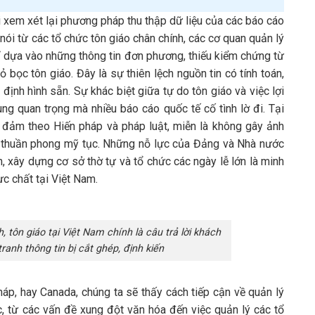
ải xem xét lại phương pháp thu thập dữ liệu của các báo cáo
g nói từ các tổ chức tôn giáo chân chính, các cơ quan quản lý
ỉ dựa vào những thông tin đơn phương, thiếu kiểm chứng từ
bọc tôn giáo. Đây là sự thiên lệch nguồn tin có tính toán,
ịnh hình sẵn. Sự khác biệt giữa tự do tôn giáo và việc lợi
ùng quan trọng mà nhiều báo cáo quốc tế cố tình lờ đi. Tại
đảm theo Hiến pháp và pháp luật, miễn là không gây ảnh
à thuần phong mỹ tục. Những nỗ lực của Đảng và Nhà nước
ển, xây dựng cơ sở thờ tự và tổ chức các ngày lễ lớn là minh
ực chất tại Việt Nam.
, tôn giáo tại Việt Nam chính là câu trả lời khách
anh thông tin bị cắt ghép, định kiến
p, hay Canada, chúng ta sẽ thấy cách tiếp cận về quản lý
c, từ các vấn đề xung đột văn hóa đến việc quản lý các tổ