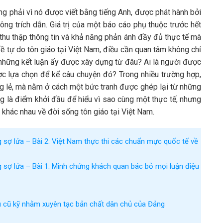
ng phải vì nó được viết bằng tiếng Anh, được phát hành bởi
ông trích dẫn. Giá trị của một báo cáo phụ thuộc trước hết
thu thập thông tin và khả năng phản ánh đầy đủ thực tế mà
về tự do tôn giáo tại Việt Nam, điều cần quan tâm không chỉ
: những kết luận ấy được xây dựng từ đâu? Ai là người được
ợc lựa chọn để kể câu chuyện đó? Trong nhiều trường hợp,
ng lẻ, mà nằm ở cách một bức tranh được ghép lại từ những
 là điểm khởi đầu để hiểu vì sao cùng một thực tế, nhưng
n khác nhau về đời sống tôn giáo tại Việt Nam.
sợ lửa – Bài 2: Việt Nam thực thi các chuẩn mực quốc tế về
sợ lửa – Bài 1: Minh chứng khách quan bác bỏ mọi luận điệu
u cũ kỹ nhằm xuyên tạc bản chất dân chủ của Đảng