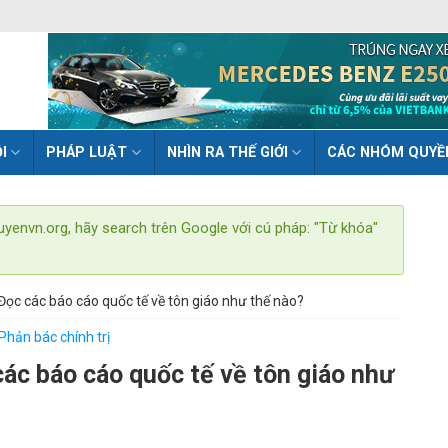
I
PHÁP LUẬT
NHÌN RA THẾ GIỚI
CÁC NHÓM QUYỀ
uyenvn.org, hãy search trên Google với cú pháp: "Từ khóa"
: Đọc các báo cáo quốc tế về tôn giáo như thế nào?
Phản bác chính trị
các báo cáo quốc tế về tôn giáo như