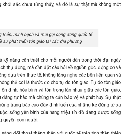
ng khởi sắc chưa từng thấy, và đó là sự thật mà không một
g thắn, minh bạch và mời gọi cộng đồng quốc tế
 sự phát triển tôn giáo tại các địa phương
à kỹ năng cần thiết cho mỗi người dân trong thời đại ngày
cách thụ động, mà cần đặt câu hỏi về nguồn gốc, động cơ và
ông dựa trên thực tế, không lắng nghe các bên liên quan và
không thể coi là thước đo cho tự do tôn giáo. Tự do tôn giáo
ổn định, hòa bình và tôn trọng lẫn nhau giữa các tôn giáo,
ựu đáng tự hào mà chúng ta cần bảo vệ và phát huy. Sự thật
hững trang báo cáo đầy định kiến của những kẻ đứng từ xa
cuộc sống yên bình của hàng triệu tín đồ đang được sống
ng quyền con người.
sàng đối thoại thẳng thắn với quốc tế trên tinh thần thiện