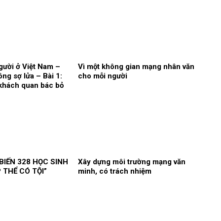
ười ở Việt Nam –
Vì một không gian mạng nhân văn
ng sợ lửa – Bài 1:
cho mỗi người
khách quan bác bỏ
sai trái
BIẾN 328 HỌC SINH
Xây dựng môi trường mạng văn
 THỂ CÓ TỘI”
minh, có trách nhiệm