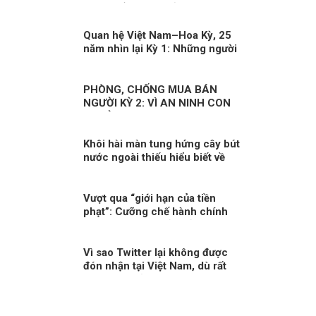
ngoài để “tạo bão ở bên trong”!
Quan hệ Việt Nam–Hoa Kỳ, 25
năm nhìn lại Kỳ 1: Những người
Mỹ nhiều duyên nợ với Việt
Nam
PHÒNG, CHỐNG MUA BÁN
NGƯỜI KỲ 2: VÌ AN NINH CON
NGƯỜI
Khôi hài màn tung hứng cây bút
nước ngoài thiếu hiểu biết về
Việt Nam
Vượt qua “giới hạn của tiền
phạt”: Cưỡng chế hành chính
như một trụ cột bảo đảm thực
thi pháp luật trong quản trị hiện
đại
Vì sao Twitter lại không được
đón nhận tại Việt Nam, dù rất
thịnh hành ở phương Tây?