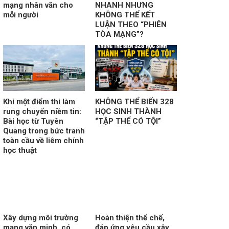
mạng nhân văn cho
NHANH NHƯNG
mỗi người
KHÔNG THỂ KẾT
LUẬN THEO “PHIÊN
TÒA MẠNG”?
Khi một điểm thi làm
KHÔNG THỂ BIẾN 328
rung chuyển niềm tin:
HỌC SINH THÀNH
Bài học từ Tuyên
“TẬP THỂ CÓ TỘI”
Quang trong bức tranh
toàn cầu về liêm chính
học thuật
Xây dựng môi trường
Hoàn thiện thể chế,
mạng văn minh, có
đáp ứng yêu cầu xây