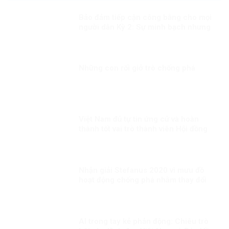
Bảo đảm tiếp cận công bằng cho mọi
người dân Kỳ 2: Sự minh bạch nhưng
linh hoạt trong công tác tiêm chủng
Những con rối giở trò chống phá
Việt Nam đủ tự tin ứng cử và hoàn
thành tốt vai trò thành viên Hội đồng
nhân quyền LHQ Kỳ 2: Năng lực làm
cầu nối giữa ASEAN và thế giới
Nhận giải Stefanus 2020 vì mưu đồ
hoạt động chống phá nhằm thay đổi
thể chế tại Việt Nam?
AI trong tay kẻ phản động: Chiêu trò