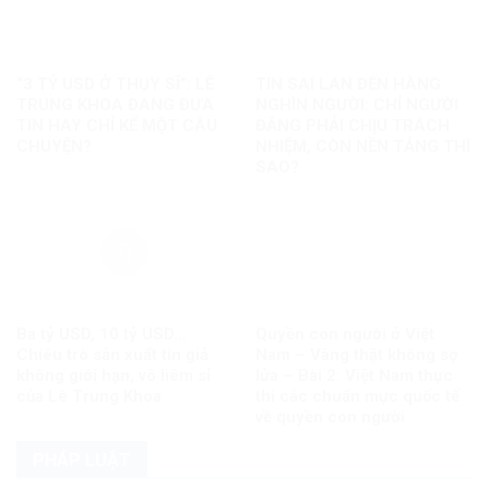
“3 TỶ USD Ở THỤY SĨ”: LÊ
TIN SAI LAN ĐẾN HÀNG
TRUNG KHOA ĐANG ĐƯA
NGHÌN NGƯỜI: CHỈ NGƯỜI
TIN HAY CHỈ KỂ MỘT CÂU
ĐĂNG PHẢI CHỊU TRÁCH
CHUYỆN?
NHIỆM, CÒN NỀN TẢNG THÌ
SAO?
Ba tỷ USD, 10 tỷ USD…
Quyền con người ở Việt
Chiêu trò sản xuất tin giả
Nam – Vàng thật không sợ
không giới hạn, vô liêm sỉ
lửa – Bài 2: Việt Nam thực
của Lê Trung Khoa
thi các chuẩn mực quốc tế
về quyền con người
PHÁP LUẬT