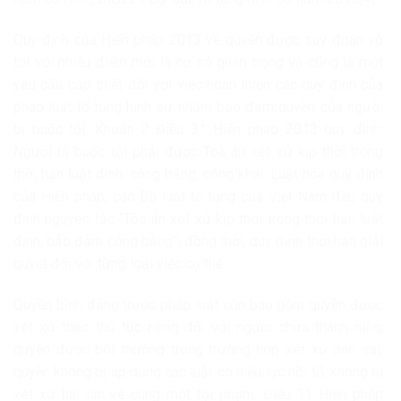
Quy định của Hiến pháp 2013 về quyền được suy đoán vô
tội với nhiều điểm mới là cơ sở quan trọng và cũng là một
yêu cầu cấp thiết đối với việc hoàn thiện các quy định của
pháp luật tố tụng hình sự nhằm bảo đảm quyền của người
bị buộc tội. Khoản 2 Điều 31 Hiến pháp 2013 quy định:
Người bị buộc tội phải được Toà án xét xử kịp thời trong
thời hạn luật định, công bằng, công khai. Luật hóa quy định
của Hiến pháp, các Bộ luật tố tụng của Việt Nam đều quy
định nguyên tắc “Tòa án xét xử kịp thời trong thời hạn luật
định, bảo đảm công bằng”; đồng thời, quy định thời hạn giải
quyết đối với từng loại việc cụ thể.
Quyền bình đẳng trước pháp luật còn bao gồm quyền được
xét xử theo thủ tục riêng đối với người chưa thành niên;
quyền được bồi thường trong trường hợp xét xử oan sai;
quyền không bị áp dụng các luật có hiệu lực hồi tố, không bị
xét xử hai lần về cùng một tội phạm. Điều 31 Hiến pháp