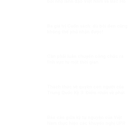
bôi nhọ lãnh đạo Việt Nam và Bác Hồ
Ba giá trị Cuốn sách: dù bôi đen cũng
không thể phủ nhận được!
Cần phải luân chuyển công chức ra
lĩnh vực tư một thời gian
Thách thức về quyền con người của
Trung Quốc Kỳ 3: Điểm nhấn về phát
triển con người
Báo cáo giữa kỳ tự nguyện của Việt
Nam thực hiện các khuyến nghị UPR
chu kỳ III Kỳ 1: LHQ đánh giá cao Việt
Nam đã chủ động đương đầu với các