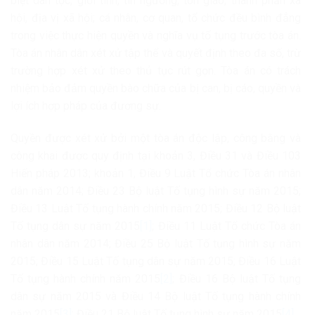
biệt dân tộc, giới tính, tín ngưỡng, tôn giáo, thành phần xã
hội, địa vị xã hội; cá nhân, cơ quan, tổ chức đều bình đẳng
trong việc thực hiện quyền và nghĩa vụ tố tụng trước tòa án.
Tòa án nhân dân xét xử tập thể và quyết định theo đa số, trừ
trường hợp xét xử theo thủ tục rút gọn. Tòa án có trách
nhiệm bảo đảm quyền bào chữa của bị can, bị cáo, quyền và
lợi ích hợp pháp của đương sự.
Quyền được xét xử bởi một tòa án độc lập, công bằng và
công khai được quy định tại khoản 3, Điều 31 và Điều 103
Hiến pháp 2013; khoản 1, Điều 9 Luật Tổ chức Tòa án nhân
dân năm 2014; Điều 23 Bộ luật Tố tụng hình sự năm 2015;
Điều 13 Luật Tố tụng hành chính năm 2015; Điều 12 Bộ luật
Tố tụng dân sự năm 2015
[1]
; Điều 11 Luật Tổ chức Tòa án
nhân dân năm 2014; Điều 25 Bộ luật Tố tụng hình sự năm
2015; Điều 15 Luật Tố tụng dân sự năm 2015; Điều 16 Luật
Tố tụng hành chính năm 2015
[2]
; Điều 16 Bộ luật Tố tụng
dân sự năm 2015 và Điều 14 Bộ luật Tố tụng hành chính
năm 2015
[3]
; Điều 21 Bộ luật Tố tụng hình sự năm 2015
[4]
.