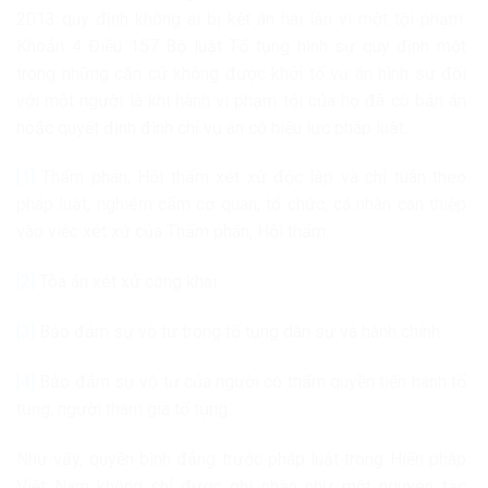
2013 quy định không ai bị kết án hai lần vì một tội phạm.
Khoản 4 Điều 157 Bộ luật Tố tụng hình sự quy định một
trong những căn cứ không được khởi tố vụ án hình sự đối
với một người là khi hành vi phạm tội của họ đã có bản án
hoặc quyết định đình chỉ vụ án có hiệu lực pháp luật.
[1]
Thẩm phán, Hội thẩm xét xử độc lập và chỉ tuân theo
pháp luật, nghiêm cấm cơ quan, tổ chức, cá nhân can thiệp
vào việc xét xử của Thẩm phán, Hội thẩm.
[2]
Tòa án xét xử công khai.
[3]
Bảo đảm sự vô tư trong tố tụng dân sự và hành chính.
[4]
Bảo đảm sự vô tư của người có thẩm quyền tiến hành tố
tụng, người tham gia tố tụng.
Như vậy, quyền bình đẳng trước pháp luật trong Hiến pháp
Việt Nam không chỉ được ghi nhận như một nguyên tắc