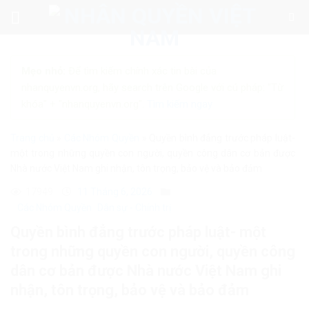
Skip
to
content
Mẹo nhỏ:
Để tìm kiếm chính xác tin bài của
nhanquyenvn.org, hãy search trên Google với cú pháp: "Từ
khóa" + "nhanquyenvn.org".
Tìm kiếm ngay
Trang chủ
»
Các Nhóm Quyền
»
Quyền bình đẳng trước pháp luật-
một trong những quyền con người, quyền công dân cơ bản được
Nhà nước Việt Nam ghi nhận, tôn trọng, bảo vệ và bảo đảm
17949
11 Tháng 6, 2026
Các Nhóm Quyền
Dân sự - Chính trị
Quyền bình đẳng trước pháp luật- một
trong những quyền con người, quyền công
dân cơ bản được Nhà nước Việt Nam ghi
nhận, tôn trọng, bảo vệ và bảo đảm