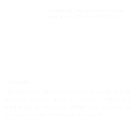
thách thức trong bảo đảm quyền con
người
Bảo đảm tiếp cận công bằng cho mọi
người dân Kỳ 1:Vaccine COVID-19 –
đặc quyền của người giàu?
Nhân Quyền
Nhân Quyền Việt Nam là trang tin tức tổng hợp 24h từ nhiều
nguồn khác nhau. Mục đích nhằm Chia Sẽ & Cập Nhật những
thông tin hữu ích cho bạn đọc. Website cũng đang trong quá
trình chạy thử nghiệm & chờ xin giấy phép hoạt động.