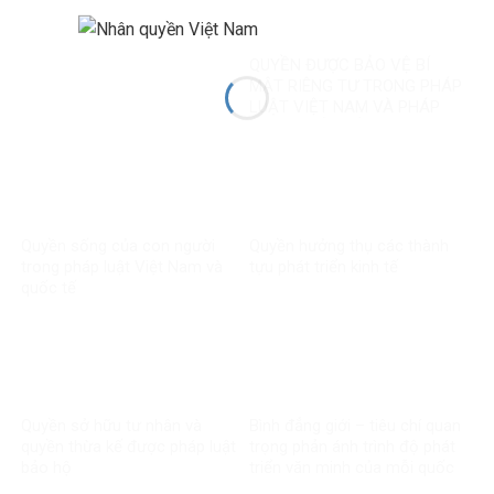
QUYỀN ĐƯỢC BẢO VỆ BÍ
MẬT RIÊNG TƯ TRONG PHÁP
LUẬT VIỆT NAM VÀ PHÁP
LUẬT QUỐC TẾ
Quyền sống của con người
Quyền hưởng thụ các thành
trong pháp luật Việt Nam và
tựu phát triển kinh tế
quốc tế
Quyền sở hữu tư nhân và
Bình đẳng giới – tiêu chí quan
quyền thừa kế được pháp luật
trọng phản ánh trình độ phát
bảo hộ
triển văn minh của mỗi quốc
gia