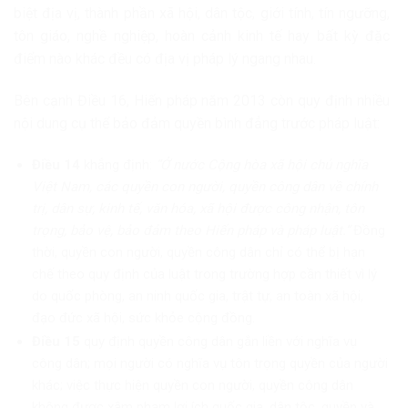
biệt địa vị, thành phần xã hội, dân tộc, giới tính, tín ngưỡng,
tôn giáo, nghề nghiệp, hoàn cảnh kinh tế hay bất kỳ đặc
điểm nào khác đều có địa vị pháp lý ngang nhau.
Bên cạnh Điều 16, Hiến pháp năm 2013 còn quy định nhiều
nội dung cụ thể bảo đảm quyền bình đẳng trước pháp luật:
Điều 14
khẳng định:
“Ở nước Cộng hòa xã hội chủ nghĩa
Việt Nam, các quyền con người, quyền công dân về chính
trị, dân sự, kinh tế, văn hóa, xã hội được công nhận, tôn
trọng, bảo vệ, bảo đảm theo Hiến pháp và pháp luật.”
Đồng
thời, quyền con người, quyền công dân chỉ có thể bị hạn
chế theo quy định của luật trong trường hợp cần thiết vì lý
do quốc phòng, an ninh quốc gia, trật tự, an toàn xã hội,
đạo đức xã hội, sức khỏe cộng đồng.
Điều 15
quy định quyền công dân gắn liền với nghĩa vụ
công dân; mọi người có nghĩa vụ tôn trọng quyền của người
khác; việc thực hiện quyền con người, quyền công dân
không được xâm phạm lợi ích quốc gia, dân tộc, quyền và