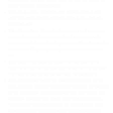
lợi ích hợp pháp của người khác.
Điều 26
quy định:
“Công dân nam, nữ bình đẳng về mọi
mặt.”
Nhà nước có chính sách bảo đảm quyền và cơ hội
bình đẳng giới.
Điều 27
quy định:
“Công dân đủ mười tám tuổi trở lên có
quyền bầu cử và đủ hai mươi mốt tuổi trở lên có quyền
ứng cử vào Quốc hội, Hội đồng nhân dân.”
Quy định này thể
hiện sự bình đẳng trong tham gia quản lý nhà nước và xã
hội.
Điều 28
ghi nhận quyền công dân tham gia quản lý nhà
nước và xã hội, tham gia thảo luận và kiến nghị với cơ quan
nhà nước về các vấn đề của đất nước và địa phương.
Điều 31
bảo đảm nguyên tắc bình đẳng trong lĩnh vực tư
pháp, trong đó quy định người bị buộc tội được coi là không
có tội cho đến khi được chứng minh theo trình tự luật định
và có bản án kết tội của Tòa án đã có hiệu lực pháp luật;
người bị buộc tội có quyền được xét xử công bằng, công
khai và có quyền tự bào chữa hoặc nhờ người khác bào