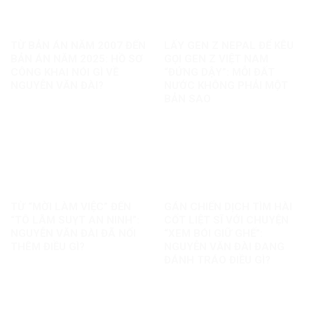
TỪ BẢN ÁN NĂM 2007 ĐẾN
LẤY GEN Z NEPAL ĐỂ KÊU
BẢN ÁN NĂM 2025: HỒ SƠ
GỌI GEN Z VIỆT NAM
CÔNG KHAI NÓI GÌ VỀ
“ĐỨNG DẬY”: MỖI ĐẤT
NGUYỄN VĂN ĐÀI?
NƯỚC KHÔNG PHẢI MỘT
BẢN SAO
TỪ “MỜI LÀM VIỆC” ĐẾN
GÁN CHIẾN DỊCH TÌM HÀI
“TÔ LÂM SUỴT AN NINH”:
CỐT LIỆT SĨ VỚI CHUYỆN
NGUYỄN VĂN ĐÀI ĐÃ NỐI
“XEM BÓI GIỮ GHẾ”:
THÊM ĐIỀU GÌ?
NGUYỄN VĂN ĐÀI ĐANG
ĐÁNH TRÁO ĐIỀU GÌ?