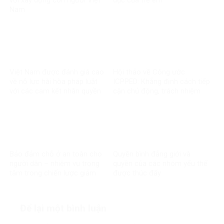
Nam
Việt Nam được đánh giá cao
Hội thảo về Công ước
về nỗ lực hài hòa pháp luật
ICPPED: Khẳng định cách tiếp
với các cam kết nhân quyền
cận chủ động, trách nhiệm
quốc tế
của Việt Nam trong bảo vệ
quyền con người
Bảo đảm chỗ ở an toàn cho
Quyền bình đẳng giới và
người dân – nhiệm vụ trọng
quyền của các nhóm yếu thế
tâm trong chiến lược giảm
được thúc đẩy
nghèo
Để lại một bình luận