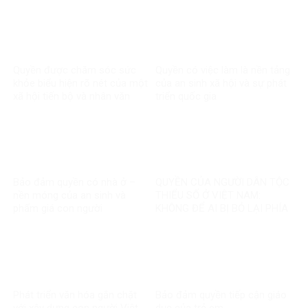
Quyền được chăm sóc sức
Quyền có việc làm là nền tảng
khỏe biểu hiện rõ nét của một
của an sinh xã hội và sự phát
xã hội tiến bộ và nhân văn
triển quốc gia
Bảo đảm quyền có nhà ở –
QUYỀN CỦA NGƯỜI DÂN TỘC
nền móng của an sinh và
THIỂU SỐ Ở VIỆT NAM:
phẩm giá con người
KHÔNG ĐỂ AI BỊ BỎ LẠI PHÍA
SAU
Phát triển văn hóa gắn chặt
Bảo đảm quyền tiếp cận giáo
với xây dựng con người Việt
dục của trẻ em