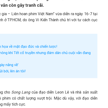
 vẫn còn gây tranh cãi.
 gia – Liên hoan phim Việt Nam” vừa diễn ra ngày 16-7 tại
nh ở TP.HCM, do ông Vi Kiến Thành chủ trì với tư cách cục
 họa về mặt đạo đức và chiến lược!
hông khí Tết cổ truyền nhưng đám dân chủ cuội vẫn đang
ày nắng về’
 bới, lên án tôi!
ng cho
Song Lang
của đạo diễn Leon Lê và nhà sản xuất
 phim có chất lượng vượt trội. Mặc dù vậy, với đạo diễn
g mấy tích cực.