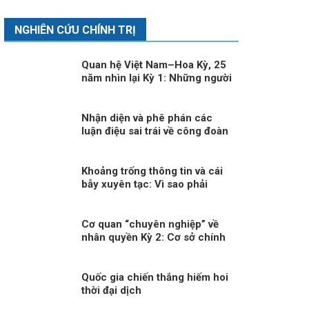
NGHIÊN CỨU CHÍNH TRỊ
Quan hệ Việt Nam–Hoa Kỳ, 25
năm nhìn lại Kỳ 1: Những người
Mỹ nhiều duyên nợ với Việt
Nam
Nhận diện và phê phán các
luận điệu sai trái về công đoàn
Việt Nam
Khoảng trống thông tin và cái
bẫy xuyên tạc: Vì sao phải
truyền thông nhanh trước Đại
hội XIV?
Cơ quan “chuyên nghiệp” về
nhân quyền Kỳ 2: Cơ sở chính
trị, pháp lý cho việc xây dựng
CQNQQG ở Việt Nam
Quốc gia chiến thắng hiếm hoi
thời đại dịch