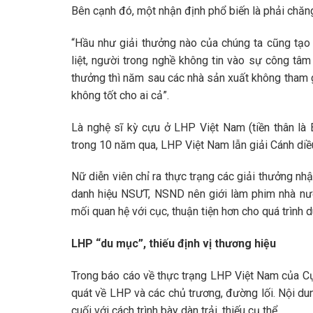
Bên cạnh đó, một nhận định phổ biến là phải chăn
“Hầu như giải thưởng nào của chúng ta cũng tạo 
liệt, người trong nghề không tin vào sự công tâ
thưởng thì năm sau các nhà sản xuất không tham gi
không tốt cho ai cả”.
Là nghệ sĩ kỳ cựu ở LHP Việt Nam (tiền thân là
trong 10 năm qua, LHP Việt Nam lẫn giải Cánh diề
Nữ diễn viên chỉ ra thực trạng các giải thưởng n
danh hiệu NSƯT, NSND nên giới làm phim nhà nướ
mối quan hệ với cục, thuận tiện hơn cho quá trình 
LHP “du mục”, thiếu định vị thương hiệu
Trong báo cáo về thực trạng LHP Việt Nam của Cục
quát về LHP và các chủ trương, đường lối. Nội dun
cuối với cách trình bày dàn trải, thiếu cụ thể.