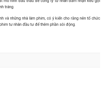
ất mô hình đấu thầu để công ty tư nhân đảm nhận kêu gọi
nh tráng.
nh và những nhà làm phim, có ý kiến cho rằng nên tổ chức
 phim tư nhân đầu tư để thêm phần sôi động.