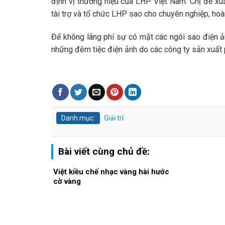
định vị thương hiệu của LHP Việt Nam. Chị đề xu
tài trợ và tổ chức LHP sao cho chuyên nghiệp, hoà
Để không lãng phí sự có mặt các ngôi sao điện ả
những đêm tiệc điện ảnh do các công ty sản xuất
Danh mục:
Giải trí
Bài viết cùng chủ đề:
Việt kiều chế nhạc vàng hài hước
cờ vàng