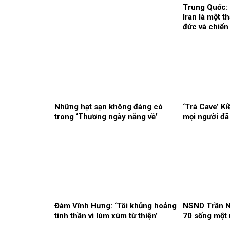
Trung Quốc:
Iran là một 
đức và chiến
Những hạt sạn không đáng có
‘Trà Cave’ K
trong ‘Thương ngày nắng về’
mọi người đã 
Đàm Vĩnh Hưng: ‘Tôi khủng hoảng
NSND Trần Nh
tinh thần vì lùm xùm từ thiện’
70 sống một