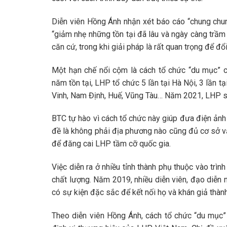
Diễn viên Hồng Ánh nhận xét báo cáo “chung chun
“giảm nhẹ những tồn tại đã lâu và ngày càng trầm 
căn cứ, trong khi giải pháp là rất quan trọng để đổ
Một hạn chế nổi cộm là cách tổ chức “du mục” củ
năm tồn tại, LHP tổ chức 5 lần tại Hà Nội, 3 lần t
Vinh, Nam Định, Huế, Vũng Tàu… Năm 2021, LHP sẽ 
BTC tự hào vì cách tổ chức này giúp đưa điện ảnh
đề là không phải địa phương nào cũng đủ cơ sở vật
để đăng cai LHP tầm cỡ quốc gia.
Việc diễn ra ở nhiều tỉnh thành phụ thuộc vào tr
chất lượng. Năm 2019, nhiều diễn viên, đạo diễn
có sự kiện đặc sắc để kết nối họ và khán giả thành
Theo diễn viên Hồng Ánh, cách tổ chức “du mục” 