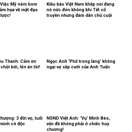
 Việc Mỹ ném bom
Kiều bào Việt Nam khắp nơi đang
thảm họa về mặt đạo
nô nức đón không khí Tết cổ
 lược!
truyền nhưng đám dân chủ cuội
vẫn đang chạy ăn từng bữa
iều Thanh: Cảm ơn
Ngọc Anh ‘Phố trong làng’ không
chửi bới, lên án tôi!
ngại vợ sắp cưới của Anh Tuấn
ượng: 3 đời vợ, tuổi
NSND Việt Anh: ‘Vụ’ Minh Béo,
 mình cô độc
vấn đề không phải ở chiếc huy
chương!