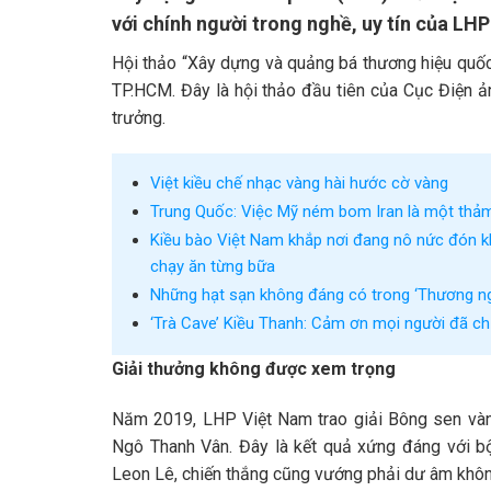
với chính người trong nghề, uy tín của LHP
Hội thảo “Xây dựng và quảng bá thương hiệu quốc
TP.HCM. Đây là hội thảo đầu tiên của Cục Điện ả
trưởng.
Việt kiều chế nhạc vàng hài hước cờ vàng
Trung Quốc: Việc Mỹ ném bom Iran là một thảm
Kiều bào Việt Nam khắp nơi đang nô nức đón k
chạy ăn từng bữa
Những hạt sạn không đáng có trong ‘Thương ng
‘Trà Cave’ Kiều Thanh: Cảm ơn mọi người đã chửi
Giải thưởng không được xem trọng
Năm 2019, LHP Việt Nam trao giải Bông sen và
Ngô Thanh Vân. Đây là kết quả xứng đáng với bộ
Leon Lê, chiến thắng cũng vướng phải dư âm khôn