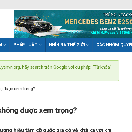
I
PHÁP LUẬT
NHÌN RA THẾ GIỚI
CÁC NHÓM QUYỀ
uyenvn.org, hãy search trên Google với cú pháp: "Từ khóa"
ng được xem trọng?
 không được xem trọng?
ơng hiệu tầm cỡ quốc gia có vẻ khá xa vời khi