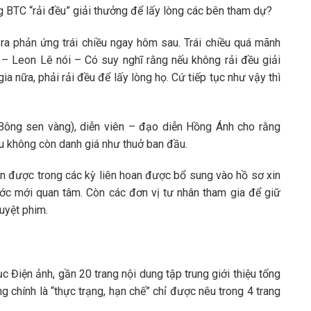
g BTC “rải đều” giải thưởng để lấy lòng các bên tham dự?
ra phản ứng trái chiều ngay hôm sau. Trái chiều quá mãnh
m – Leon Lê nói – Có suy nghĩ rằng nếu không rải đều giải
a nữa, phải rải đều để lấy lòng họ. Cứ tiếp tục như vậy thì
 Bông sen vàng), diễn viên – đạo diễn Hồng Ánh cho rằng
u không còn danh giá như thuở ban đầu.
hận được trong các kỳ liên hoan được bổ sung vào hồ sơ xin
c mới quan tâm. Còn các đơn vị tư nhân tham gia để giữ
duyệt phim.
 Điện ảnh, gần 20 trang nội dung tập trung giới thiệu tổng
g chính là “thực trạng, hạn chế” chỉ được nêu trong 4 trang