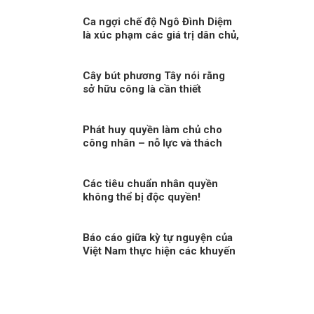
Ca ngợi chế độ Ngô Đình Diệm
là xúc phạm các giá trị dân chủ,
nhân quyền
Cây bút phương Tây nói rằng
sở hữu công là cần thiết
Phát huy quyền làm chủ cho
công nhân – nỗ lực và thách
thức hiện nay?
Các tiêu chuẩn nhân quyền
không thể bị độc quyền!
Báo cáo giữa kỳ tự nguyện của
Việt Nam thực hiện các khuyến
nghị UPR chu kỳ III Kỳ 2: “Việt
Nam sẽ thành công trong việc
gắn kết sứ mệnh bảo đảm
quyền con người với nỗ lực