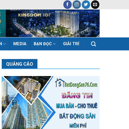
N
MEDIA
BẠN ĐỌC
GIẢI TRÍ
QUẢNG CÁO