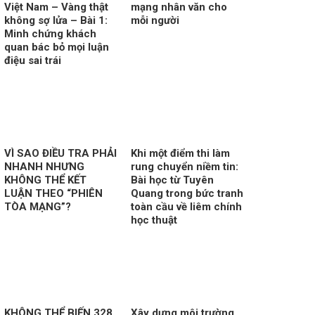
Việt Nam – Vàng thật
mạng nhân văn cho
không sợ lửa – Bài 1:
mỗi người
Minh chứng khách
quan bác bỏ mọi luận
điệu sai trái
VÌ SAO ĐIỀU TRA PHẢI
Khi một điểm thi làm
NHANH NHƯNG
rung chuyển niềm tin:
KHÔNG THỂ KẾT
Bài học từ Tuyên
LUẬN THEO “PHIÊN
Quang trong bức tranh
TÒA MẠNG”?
toàn cầu về liêm chính
học thuật
KHÔNG THỂ BIẾN 328
Xây dựng môi trường