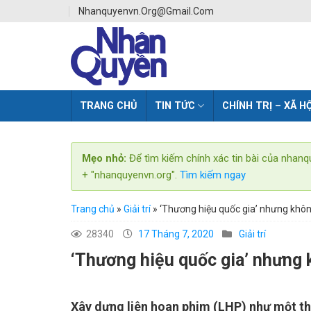
Skip
Nhanquyenvn.org@gmail.com
to
content
TRANG CHỦ
TIN TỨC
CHÍNH TRỊ – XÃ HỘ
Mẹo nhỏ:
Để tìm kiếm chính xác tin bài của nhanq
+ "nhanquyenvn.org".
Tìm kiếm ngay
Trang chủ
»
Giải trí
»
‘Thương hiệu quốc gia’ nhưng khô
28340
17 Tháng 7, 2020
Giải trí
‘Thương hiệu quốc gia’ nhưng
Xây dựng liên hoan phim (LHP) như một thư