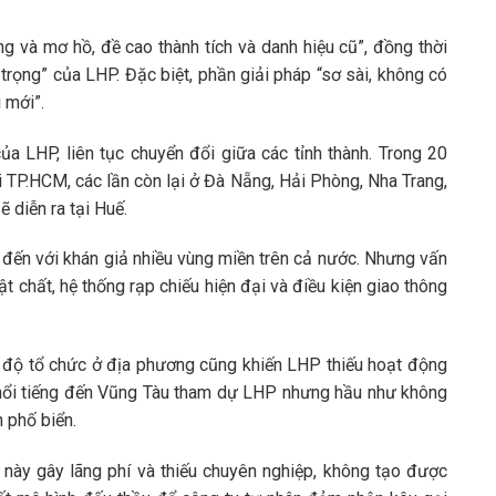
g và mơ hồ, đề cao thành tích và danh hiệu cũ”, đồng thời
trọng” của LHP. Đặc biệt, phần giải pháp “sơ sài, không có
i mới”.
a LHP, liên tục chuyển đổi giữa các tỉnh thành. Trong 20
ại TP.HCM, các lần còn lại ở Đà Nẵng, Hải Phòng, Nha Trang,
diễn ra tại Huế.
 đến với khán giả nhiều vùng miền trên cả nước. Nhưng vấn
 chất, hệ thống rạp chiếu hiện đại và điều kiện giao thông
ình độ tổ chức ở địa phương cũng khiến LHP thiếu hoạt động
 nổi tiếng đến Vũng Tàu tham dự LHP nhưng hầu như không
 phố biển.
này gây lãng phí và thiếu chuyên nghiệp, không tạo được