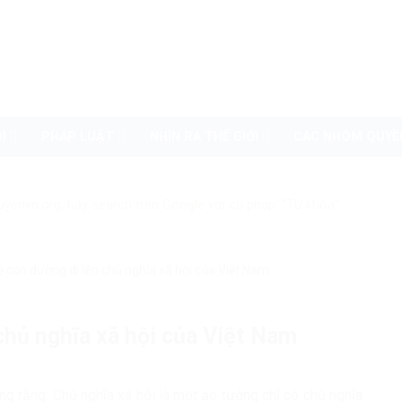
I
PHÁP LUẬT
NHÌN RA THẾ GIỚI
CÁC NHÓM QUYỀ
uyenvn.org, hãy search trên Google với cú pháp: "Từ khóa"
 con đường đi lên chủ nghĩa xã hội của Việt Nam
chủ nghĩa xã hội của Việt Nam
g rằng: Chủ nghĩa xã hội là một ảo tưởng chỉ có chủ nghĩa