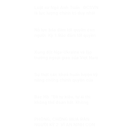
Luật sư Ngô Anh Tuấn: ĐCSVN
là lực lượng chính trị duy nhất
có đủ năng lực để quản trị Việt
Nam
Nỗ lực bảo đảm tốt quyền con
người Kỳ 1:Bảo đảm tốt quyền
con người trong mọi hoàn cảnh
Xung đột Nga-Ukraine và lập
trường ngoại giao của Việt Nam
(3)
Sự thật các khoá huấn luyện kỹ
năng chống chính quyền của
Việt tân(2): thủ đoạn tuyển
chọn người thông qua huấn
luyện!
Bác Hồ: “Đã tự kiêu, tự ái thì
không thể đoàn kết. Không
đoàn kết tức là cô độc. Đã cô
độc thì chẳng việc gì thành
công”.
PHÒNG, CHỐNG MUA BÁN
NGƯỜI KỲ 2: VÌ AN NINH CON