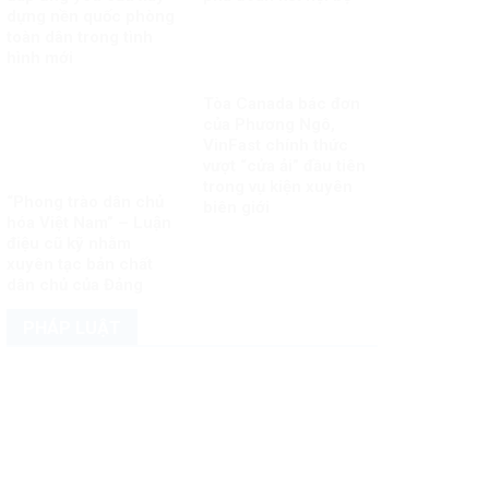
dựng nền quốc phòng
toàn dân trong tình
hình mới
Tòa Canada bác đơn
của Phương Ngô,
VinFast chính thức
vượt “cửa ải” đầu tiên
trong vụ kiện xuyên
“Phong trào dân chủ
biên giới
hóa Việt Nam” – Luận
điệu cũ kỹ nhằm
xuyên tạc bản chất
dân chủ của Đảng
PHÁP LUẬT