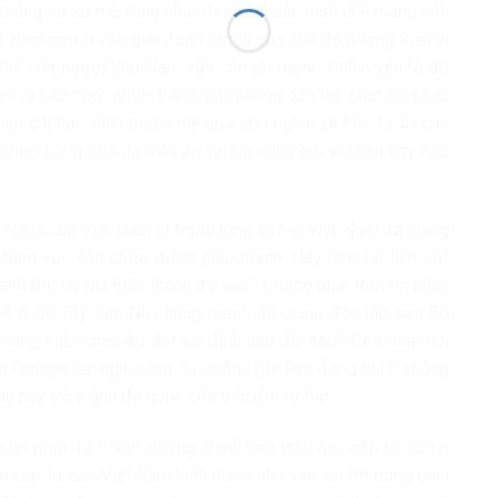
 thống và sự mở rộng nhất định của các thiết chế mang tính
iệt Nam mới ở vào giai đoạn tan rã của chế độ phong kiến vì
p thể của người Việt Nam vẫn còn rất mạnh. Chính yếu tố đó
ản và các cuộc chiến tranh giải phóng dân tộc suốt nửa sau
Nam cái hạt nhân mạnh mẽ của chủ nghĩa xã hội. Lý trí của
t chứ không phải là một ảo tưởng sùng bái vĩ nhân hay học
ủ nghĩa cho Việt Nam vì trong lòng xã hội Việt Nam đã mang
am vẫn còn chưa được giàu mạnh. Hãy nhìn lại lịch sử!
ánh bại La Mã thần thánh đó sao? Chẳng phải thương nhân
 đế quốc Tây Ban Nha hùng mạnh để giành độc lập sau 80
hong kiến châu Âu đạt tới đỉnh cao đó sao? Cần phải nói
m Orange lên ngai vàng nước Anh (để làm đồng minh chống
u này trở thành đế quốc của thời đại tư bản.
ủa nó phải đủ mạnh, nhưng chính bản thân giai cấp tư sản ở
i cấp tư sản Việt Nam hình thành nhờ vào vai trò trung gian