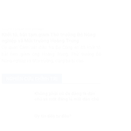
PHÁP LUẬT PHÁP LUẬT VIỆT NAM
Khởi tố, bắt tạm giam Thứ trưởng Bộ Nông
nghiệp và Môi trường Hoàng Trung
Cơ quan Cảnh sát điều tra Bộ Công an đã khởi tố,
bắt tạm giam ông Hoàng Trung, Thứ trưởng Bộ
Nông nghiệp và Môi trường, cùng ba bị can...
NGHIÊN CỨU CHÍNH TRỊ
Không phải cứ đa đảng là dân
chủ và một đảng là mất dân chủ
Uy tín đến từ đâu?