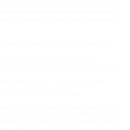
ỏ ảo tưởng và đi theo hiện thực. Hoặc tinh vi hơn thì sẽ sử
t con đường thứ ba, kết hợp giữa chủ nghĩa tư bản và dân
lại, tất cả những gì cần thiết là đi theo chủ nghĩa tư bản
ành chính như một trụ cột bảo đảm thực thi pháp luật trong
ự đánh tráo khái niệm về quyền chính trị ở Việt Nam
ngộ nhận và khẳng định thực chất đối thoại chính sách trong
 DIỆN: NHÌN TỪ NGUYÊN TẮC PHÁP QUYỀN VÀ SO SÁNH
óa: lựa chọn khó, nhưng là con đường đúng
ng khi chủ nghĩa tư bản xuất hiện thì lịch sử chấm hết. Loài
hử tưởng tượng, bạn quay về đế quốc La Mã và nói với họ
inh nhân loại của họ sẽ bị các bộ tộc German dã man đánh
người La Mã văn minh ấy sẽ trả lời bạn hệt như các vị tư