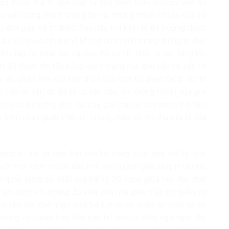
độ thuộc địa thì giai cấp tư sản hoàn toàn lệ thuộc vào đế
p tư sản cũng nhanh chóng tan rã, những mảnh còn lại của nó
 dân giàu và trí thức. Sau này, khi kinh tế thị trường được
 đầu hồi phục, nhưng vì không có truyền thống thống trị độc
ộc lập, nó phân tán và chịu đủ sự chi phối từ các tầng lớp
luật đã được rèn rũa bằng cách mạng của giai cấp vô sản thì
ày đã phản ánh vào tâm thức của một bộ phận tầng lớp trí
iai cấp tư sản do đã bị tư sản hóa, do những mảnh của giai
hông có tư tưởng độc lập của giai cấp tư sản được thể hiện
ấp kém của người Việt nói chung, mặc dù đó thực ra là của
c trí tuệ và bản lĩnh của họ trong suốt nửa thế kỷ qua,
ười thợ nhem nhuốc dầu mỡ, những anh giáo làng nhút nhát
 quốc sừng sỏ nhất của thế kỷ 20, ngay giữa thời đại phát
thể so sánh với những đứa bé con nhà giàu mặc bộ quần áo
có chê bai chế nhạo đứa bé kia về bộ quần áo rộng và bộ
ng có người hiểu biết nào lại làm cái điều ngớ ngẩn đó.