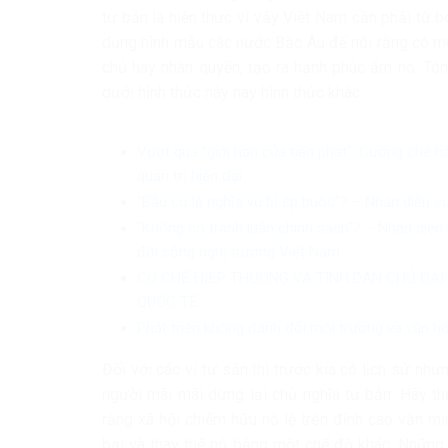
tư bản là hiện thực vì vậy Việt Nam cần phải từ b
dụng hình mẫu các nước Bắc Âu để nói rằng có mộ
chủ hay nhân quyền, tạo ra hạnh phúc ấm no. Tóm 
dưới hình thức này hay hình thức khác.
Vượt qua “giới hạn của tiền phạt”: Cưỡng chế h
quản trị hiện đại
“Bầu cử là nghĩa vụ bị ép buộc”? – Nhận diện s
“Không có tranh luận chính sách”? – Nhận diện 
đời sống nghị trường Việt Nam
CƠ CHẾ HIỆP THƯƠNG VÀ TÍNH DÂN CHỦ ĐẠI
QUỐC TẾ
Phát triển không đánh đổi môi trường và văn h
Đối với các vị tư sản thì trước kia có lịch sử như
người mãi mãi dừng lại chủ nghĩa tư bản. Hãy t
rằng xã hội chiếm hữu nô lệ trên đỉnh cao văn m
bại và thay thế nó bằng một chế độ khác. Những 