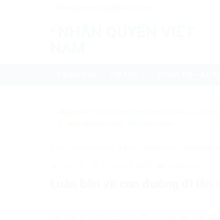
Skip
Nhanquyenvn.org@gmail.com
to
content
TRANG CHỦ
TIN TỨC
CHÍNH TRỊ – XÃ HỘ
Mẹo nhỏ:
Để tìm kiếm chính xác tin bài của nhanq
+ "nhanquyenvn.org".
Tìm kiếm ngay
Trang chủ
»
Chính trị - Xã hội
»
Nghiên cứu
»
Luận bàn về
135570
5 Tháng 8, 2020
Nghiên cứu
Luận bàn về con đường đi lên 
Các phe phái chống cộng đều có một lập luận chun