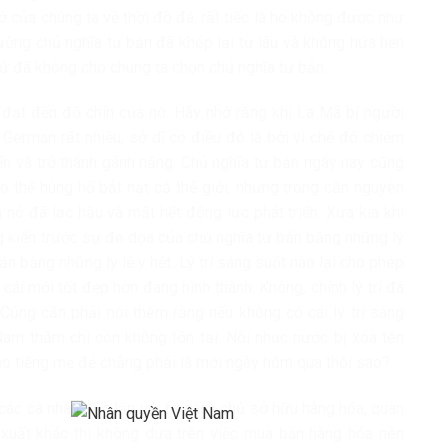
của chúng ta về thời đồ đá, rất tiếc là họ không được như
đường chủ nghĩa tư bản đã khép lại từ lâu và không hứa hẹn
sử đã không cho chúng ta chọn chủ nghĩa tư bản.
ã đạt đến độ chín của nó. Hãy nhớ rằng khi La Mã bị người
German rất nhiều, sở dĩ có điều đó là bởi vì chế độ chiếm
ển và trở thành gánh nặng. Chủ nghĩa tư bản ngày nay cũng
ó thể hùng hổ bắt nạt cả thế giới, nhưng trong căn nguyên
 nó đã lạc hậu và mất hết động lực phát triển. Xưa kia khi
g kiến trước sự đe dọa của chủ nghĩa tư bản bằng những lý
bản bằng những lý lẽ y hệt. Lý trí sáng suốt nào lại cho phép
ái mới tốt đẹp hơn đang hình thành. Không, chính lý trí đã
Cũng cần phải nói thêm rằng nếu không có cái lý trí sáng
am thậm chí còn không tồn tại. Nỗi nhục nước bị xóa tên
cho tiếng mẹ đẻ chẳng phải là mới ngày hôm qua thôi sao?
 các cá nhân độc lập với tư cách chủ sở hữu hàng hóa, quan
xuất khác thì không dựa trên việc mua bán hàng hóa nên