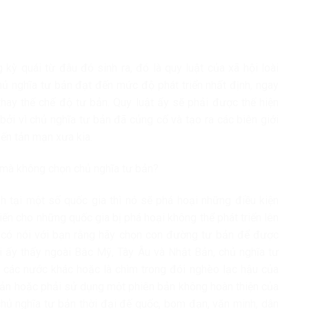
 kỳ quái từ đâu đó sinh ra, đó là quy luật của xã hội loài
 chủ nghĩa tư bản đạt đến mức độ phát triển nhất định, ngay
 thay thế chế độ tư bản. Quy luật ấy sẽ phải được thể hiện
ởi vì chủ nghĩa tư bản đã củng cố và tạo ra các biên giới
iến tản mạn xưa kia.
 mà không chọn chủ nghĩa tư bản?
h tại một số quốc gia thì nó sẽ phá hoại những điều kiện
iến cho những quốc gia bị phá hoại không thể phát triển lên
 có nói với bạn rằng hãy chọn con đường tư bản để được
ài ấy thấy ngoài Bắc Mỹ, Tây Âu và Nhật Bản, chủ nghĩa tư
 các nước khác hoặc là chìm trong đói nghèo lạc hậu của
ản hoặc phải sử dụng một phiên bản không hoàn thiện của
chủ nghĩa tư bản thời đại đế quốc, bom đạn, văn minh, dân