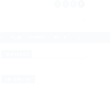
N
MEDIA
BẠN ĐỌC
GIẢI TRÍ
QUẢNG CÁO
TIN CHÍNH TRỊ