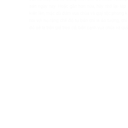
sản ngày nay. Hoặc gần hơn nữa, hãy nhớ lại lập
kiến lên, mặc dù đám vua chúa và quý tộc phong k
nói với họ rằng chế độ tư bản chỉ là ảo tưởng, chỉ
đó sẽ là trên giá treo cổ, bên cạnh vua chúa và quý