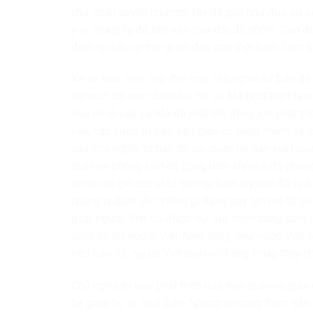
chủ, nhân quyền phương Tây đã gần như đưa xứ sở 
ý vì chúng ta đã tiến vào thời đại đồ nhôm. Con 
đem lại bất cứ thứ gì tốt đẹp cho Việt Nam. Lịch 
Kể từ khai sinh cho đến nay, chủ nghĩa tư bản đ
German dã man đánh bại thì La Mã phát triển hơn 
hữu nô lệ của La Mã đã mất hết động lực phát tri
vậy, các nước tư bản vẫn giàu có hùng mạnh và c
của chủ nghĩa tư bản thì cái quan hệ sản xuất của
quan lại phong kiến cố gắng bám lấy chế độ phon
lẽ nào thì giờ các vị tư sản lại bám lấy chế độ tư 
chúng ta bám lấy những gì đang suy tàn mà từ bỏ c
giúp người Việt có được sự lựa chọn sáng suốt. 
suốt ấy thì người Việt Nam cũng như nước Việt N
trên bản đồ, người Việt phải nói tiếng Pháp thay 
Chủ nghĩa tư bản phát triển dựa trên quan hệ giữa
hệ giữa họ là mua bán. Những phương thức sản 