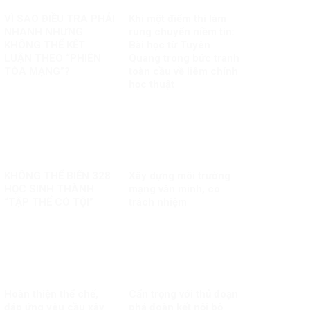
VÌ SAO ĐIỀU TRA PHẢI
Khi một điểm thi làm
NHANH NHƯNG
rung chuyển niềm tin:
KHÔNG THỂ KẾT
Bài học từ Tuyên
LUẬN THEO “PHIÊN
Quang trong bức tranh
TÒA MẠNG”?
toàn cầu về liêm chính
học thuật
KHÔNG THỂ BIẾN 328
Xây dựng môi trường
HỌC SINH THÀNH
mạng văn minh, có
“TẬP THỂ CÓ TỘI”
trách nhiệm
Hoàn thiện thể chế,
Cẩn trọng với thủ đoạn
đáp ứng yêu cầu xây
phá đoàn kết nội bộ