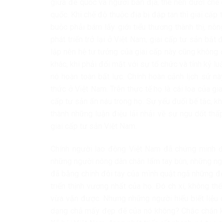
giữa đế quốc và người bản địa, thế nên dưới chế 
quốc. Khi chế độ thuộc địa bị đập tan thì giai cấ
buộc phải bám lấy giới tiểu thương thành thị, nông
phát triển trở lại ở Việt Nam, giai cấp tư sản bắt
lập nên hệ tư tưởng của giai cấp này cũng không đ
khác, khi phải đối mặt với sự tổ chức và tính kỷ 
nó hoàn toàn bất lực. Chính hoàn cảnh lịch sử n
thức ở Việt Nam. Trên thực tế họ là cái loa của g
cấp tư sản ẩn náu trong họ. Sự yếu đuối bế tắc, k
thành những luận điệu lải nhải về sự ngu dốt th
giai cấp tư sản Việt Nam.
Chính người lao động Việt Nam đã chứng minh đượ
những người nông dân chân lấm tay bùn, những ng
đã bằng chính đôi tay của mình quật ngã những đế
triển thịnh vượng nhất của họ. Đó ch xí, không 
vừa vặn được. Nhưng những người hiểu biết liệu 
dạng chả mấy đẹp đẽ của nó không? Chắc chắn khô