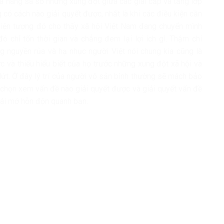
 ra hàng sa số những xung đột giữa các giai cấp và tầng lớp
 có cách nào giải quyết được, nhất là khi các điều kiện cần
 hiện tượng đó cho thấy xã hội Việt Nam đang chuyển mình
ó chỉ tốn thời gian và chẳng đem lại lợi ích gì. Thậm chí
 nguyền rủa và hạ nhục người Việt nói chung kia cũng là
c và thiếu hiểu biết của họ trước những xung đột xã hội và
ứt. Ở đây lý trí của người vô sản bình thường sẽ mách bảo
à chọn xem vấn đề nào giải quyết được và giải quyết vấn đề
cái mớ hỗn độn quanh bạn.