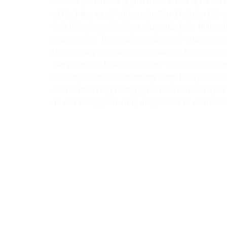
Xã hội Việt Nam đang phát triển rất nhanh, nó tạo
xã hội, hàng sa số những vấn đề mà hiện tại không
thiết để giải quyết chúng chưa xuất hiện. Những
nhanh chóng. Tranh luận và cãi cọ về những thứ đ
chính tư duy của cái bộ phận dân cư không ngừng
sản phẩm của hoàn cảnh ấy, nó thể hiện sự bất lự
nó cũng sẽ tan biến khi những xung đột ấy chấm d
cho bạn biết rằng những gì bạn cần làm lúc này l
đó chứ không phải đứng đó gào thét và chửi bới 