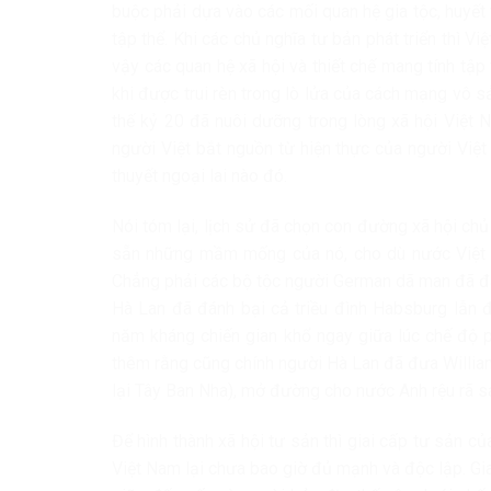
buộc phải dựa vào các mối quan hệ gia tộc, huyết
tập thể. Khi các chủ nghĩa tư bản phát triển thì V
vậy các quan hệ xã hội và thiết chế mang tính tậ
khi được trui rèn trong lò lửa của cách mạng vô s
thế kỷ 20 đã nuôi dưỡng trong lòng xã hội Việt 
người Việt bắt nguồn từ hiện thực của người Việ
thuyết ngoại lai nào đó.
Nói tóm lại, lịch sử đã chọn con đường xã hội ch
sẵn những mầm mống của nó, cho dù nước Việt N
Chẳng phải các bộ tộc người German dã man đã đ
Hà Lan đã đánh bại cả triều đình Habsburg lẫn
năm kháng chiến gian khổ ngay giữa lúc chế độ p
thêm rằng cũng chính người Hà Lan đã đưa Willia
lại Tây Ban Nha), mở đường cho nước Anh rệu rã sa
Để hình thành xã hội tư sản thì giai cấp tư sản c
Việt Nam lại chưa bao giờ đủ mạnh và độc lập. Gia