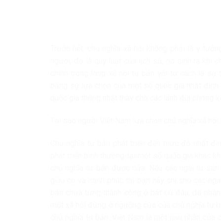
Trước hết, chủ nghĩa xã hội không phải là ý tưởng
người, đó là quy luật của lịch sử, nó sinh ra khi
chính trong lòng xã hội tư bản với tư cách là sự
bằng sự lựa chọn của một số quốc gia nhất định b
quốc gia thống nhất thay cho các lãnh địa phong k
Tại sao người Việt Nam lựa chọn chủ nghĩa xã hội
Chủ nghĩa tư bản phát triển đến mức độ nhất địn
phát triển bình thường tại một số quốc gia khác kh
chủ nghĩa tư bản được nữa. Nếu các ngài tư sản
giàu có và hạnh phúc thì bạn hãy chỉ cho các ng
bản chưa từng thành công ở bất cứ đâu, đa phần
một xã hội đứng ở ngưỡng cửa của chủ nghĩa tư b
chủ nghĩa tư bản. Việt Nam là một nạn nhân của 