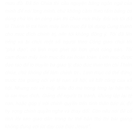
mưu đồ. Đã tin Chúa thì cầu nguyện bằng ngôn ngữ của
mình để nói lòng mình, chứ không cầm theo tấm bảng có
dòng chữ lên án cộng sản thì Chúa mới thấy. Đối với tôi đó
là Thánh lễ trá hình, mấy linh mục đã lợi dụng Cung thánh
cho mục đích chính trị, nên tôi không đồng ý. Tôi đã lên
tiếng và bị chửi, một số người theo Công giáo chửi tôi
“phá đạo”, có linh mục ghét tôi hơn ghét cộng sản. Tôi
cam đoan mấy linh mục đó sai hoàn toàn. Linh mục được
đào tạo để lo truyền bá giáo lý, đạo đức theo tôn chỉ Thiên
chúa, chứ không để làm chính trị…
Linh mục có thể đứng
trước tòa giảng nói về tệ nạn xã hội, về bất công của xã
hội. Nhưng nói về mấy điều đó mà trong lòng lại hận thù
là sai mục đích. Giảng để người ta tránh, không lặp lại tệ
nạn, hoặc góp ý với chính quyền trên tinh thần bác ái, để
hy vọng chính quyền nghe và thay đổi. Còn nếu nói để cố
tình lôi kéo giáo dân trong tư thế hận thù thì bài giảng
không đúng với lời dạy của Đức Jesus”.