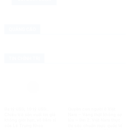
QUẢNG CÁO
TIN CHÍNH TRỊ
Ba tỷ USD, 10 tỷ USD…
Quyền con người ở Việt
Chiêu trò sản xuất tin giả
Nam – Vàng thật không sợ
không giới hạn, vô liêm sỉ
lửa – Bài 2: Việt Nam thực
của Lê Trung Khoa
thi các chuẩn mực quốc tế