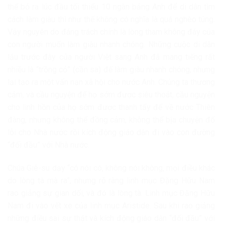
thể bỏ ra lúc đầu tối thiểu 10 ngàn bảng Anh để di dân tìm
cách làm giàu thì như thế không có nghĩa là quá nghèo túng.
Vậy nguyên do đáng trách chính là lòng tham không đáy của
con người muốn làm giàu nhanh chóng. Những cuộc di dân
lậu trước đây của người Việt sang Anh đã mang tiếng rất
nhiều là “trồng cỏ” (cần sa) để làm giàu nhanh chóng, nhưng
lại tạo ra một vấn nạn xã hội cho nước Anh. Chúng ta thương
cảm, và cầu nguyện để họ sớm được siêu thoát, cầu nguyện
cho linh hồn của họ sớm được thanh tẩy để về nước Thiên
đàng, nhưng không thể đồng cảm, không thể bịa chuyện đổ
lỗi cho Nhà nước rồi kích động giáo dân đi vào con đường
“đối đầu” với Nhà nước.
Chúa Giê-su dạy “có nói có, không nói không, mọi điều khác
do lòng tà mà ra”, nhưng rõ ràng linh mục Đặng Hữu Nam
rao giảng sự gian dối, và đó là lòng tà. Linh mục Đặng Hữu
Nam đi vào vết xe của linh mục Aristide. Sau khi rao giảng
những điều sai sự thật và kích động giáo dân “đối đầu” với