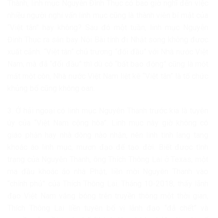
Thành, linh mục Nguyễn Đình Thục có bao giờ nghĩ đến việc
nhiều người nghi vấn linh mục cũng là thành viên bí mật của
“Việt tân” hay không? Sau đó một tuần, linh mục Nguyễn
Đình Thục ra sân bay Nội Bài tính đi Nhật song không được
xuất cảnh. “Việt tân” chủ trương “đối đầu” với Nhà nước Việt
Nam, mà đã “đối đầu” thì dù có “bất bạo động” cũng là một
mất một còn, Nhà nước Việt Nam liệt kê “Việt tân” là tổ chức
khủng bố cũng không oan.
3. Ở hải ngoại có linh mục Nguyên Thanh trước kia là tuyên
úy của “Việt Nam cộng hòa”. Linh mục này giờ không có
giáo phận hay nhà dòng nào nhận, nên linh tinh lang tang
khoác áo linh mục, mượn đạo để tạo đời. Biết được tình
trạng của Nguyên Thanh, ông Thích Thông Lai ở Texas, một
ma đầu khoác áo nhà Phật, liền mời Nguyên Thanh vào
“chính phủ” của Thích Thông Lai. Tháng 10-2018, thấy lãnh
đạo Việt Nam vắng bóng trên truyền thông một thời gian,
Thích Thông Lai liền tuyên bố vị lãnh đạo “đã chết” và