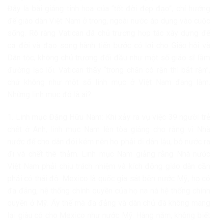
Đây là bài giảng tinh hoa của “tốt đời đẹp đạo”, chỉ hướng
để giáo dân Việt Nam ở trong, ngoài nước áp dụng vào cuộc
sống. Rõ ràng Vatican đã chủ trương hợp tác xây dựng để
cả đời và đạo song hành tiến bước có lợi cho Giáo hội và
Dân tộc, không chủ trương đối đầu như một số giáo sĩ lầm
đường lạc lối. Vatican thấy “trong chăn có rận thì bắt rận”,
chứ không như một số linh mục ở Việt Nam đang làm.
Những linh mục đó là ai?
1. Linh mục Đặng Hữu Nam: Khi xảy ra vụ việc 39 người trẻ
chết ở Anh, linh mục Nam lên tòa giảng cho rằng vì Nhà
nước để cho dân đói kém nên họ phải di dân lậu, bỏ nước ra
đi và chết thê thảm. Linh mục Nam giảng rằng Nhà nước
Việt Nam phải chịu trách nhiệm và kích động giáo dân cần
phải có thái độ. Mexico là quốc gia sát bên nước Mỹ, họ có
đa đảng, hệ thống chính quyền của họ na ná hệ thống chính
quyền ở Mỹ. Ấy thế mà đa đảng và dân chủ đã không mang
lại giàu có cho Mexico như nước Mỹ. Hàng năm, không biết