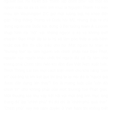
nguyền rủa, rồi tuyên bố “thành lập chính phủ” với một số
người mặc cà sa và một linh mục là Nguyên Thanh. Họ kéo
nhau lên Washington D.C giở một tuồng bịp, họ khoe đến
gặp Tổng thống Trump và Quốc hội Mỹ, nhưng thật ra chỉ
đứng ngoài nhà Quốc hội, đứng ở Đài tưởng Niệm A. Lincoln
chụp hình rồi “nổ” với những người ở xa và không biết
chuyện! Đạo Phật lấy từ bi hỷ xả làm gốc, thấy ai yếu bệnh
hoặc qua đời thì cầu siêu cho họ. Một người tự nhận là
“thượng tọa” lại làm ngược với chính pháp của Đạo Phật,
nguyền rủa người khác chết thì người đó có Tà tâm chứ
không phải Chính tâm. Nên khi lãnh đạo Việt Nam xuất hiện,
Thích Thông Lai tìm mọi cách biện minh cho khả năng “tiên
tri” của ông ta, khi kẹt quá thì ông ta lại nói đó là “người giả
được dàn dựng lên thay”! Đó là miệng lưỡi của “côn đồ
chính trị” chứ không phải của một thượng tọa Phật giáo.
Một thượng tọa như vậy kết nối với một ông linh mục lang
thang để lập “chính phủ” thì đó chỉ là “chính phủ quái thai”.
“Chính phủ” này mà nắm quyền ở Việt Nam thì không biết