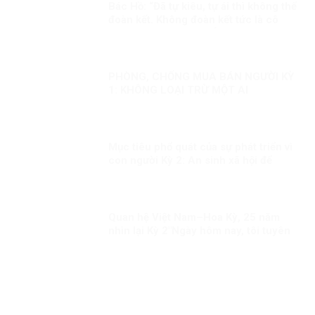
Bác Hồ: “Đã tự kiêu, tự ái thì không thể
đoàn kết. Không đoàn kết tức là cô
độc. Đã cô độc thì chẳng việc gì thành
công”.
PHÒNG, CHỐNG MUA BÁN NGƯỜI KỲ
1: KHÔNG LOẠI TRỪ MỘT AI
Mục tiêu phổ quát của sự phát triển vì
con người Kỳ 2: An sinh xã hội để
người dân đều được hưởng thụ công
bằng
Quan hệ Việt Nam–Hoa Kỳ, 25 năm
nhìn lại Kỳ 2″Ngày hôm nay, tôi tuyên
bố bình thường hóa quan hệ ngoại
giao với Việt Nam”