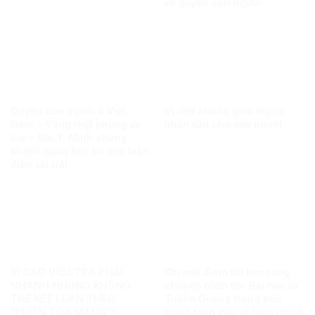
về quyền con người
Quyền con người ở Việt
Vì một không gian mạng
Nam – Vàng thật không sợ
nhân văn cho mỗi người
lửa – Bài 1: Minh chứng
khách quan bác bỏ mọi luận
điệu sai trái
VÌ SAO ĐIỀU TRA PHẢI
Khi một điểm thi làm rung
NHANH NHƯNG KHÔNG
chuyển niềm tin: Bài học từ
THỂ KẾT LUẬN THEO
Tuyên Quang trong bức
“PHIÊN TÒA MẠNG”?
tranh toàn cầu về liêm chính