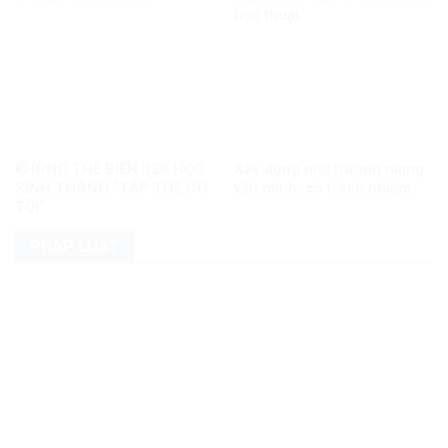
học thuật
KHÔNG THỂ BIẾN 328 HỌC
Xây dựng môi trường mạng
SINH THÀNH “TẬP THỂ CÓ
văn minh, có trách nhiệm
TỘI”
PHÁP LUẬT