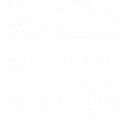
nhân quyền trong vụ Formosa”! Nhưng Mỹ vẫn trục xuất
ông Hà Văn Thành về Việt Nam. Về Việt Nam thì ông Hà Văn
Thành lại nhận tội từng tổ chức đường dây đưa người bất
hợp pháp sang nhiều quốc gia (có thể gọi đó là buôn người)
với giá tiền rất cao, mỗi người hàng chục ngàn đô-la trở lên.
Hà Văn Thành còn phải trả lại hơn trăm nghìn đô-la cho
nhiều người ông đã thu tiền trước đây. Vậy là lời chứng của
linh mục Nguyễn Đình Thục là không đúng sự thật, ở Mỹ
người ta gọi đó là perjury – tội chứng gian, có thể bị truy tố
hình sự, bị bắt bỏ tù.
Trong lúc điều tra hồ sơ của Hà Văn Thành, nhiều người đã
thắc mắc làm sao với tư cách cá nhân, ông ta có thể đi trót
lọt qua năm quốc gia mà không có tổ chức nào giúp đỡ?
Quá trình hoạt động của “Việt tân” với nhiều vỏ bọc âm thầm
móc nối để kích động “vụ Formosa”, nhiều người đã đặt
nghi vấn cao về sự dính líu của Hà Văn Thành với “Việt tân”.
Vậy, viết lời chứng không đúng sự thật để cứu vớt Hà Văn