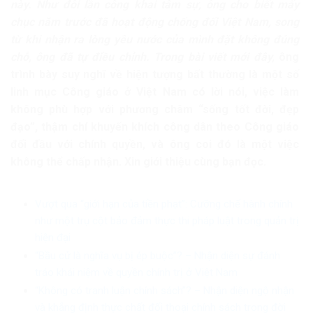
này. Như đôi lần công khai tâm sự, ông cho biết mấy
chục năm trước đã hoạt động chống đối Việt Nam, song
từ khi nhận ra lòng yêu nước của mình đặt không đúng
chỗ, ông đã tự điều chỉnh. Trong bài viết mới đây,
ông
trình bày suy nghĩ về hiện tượng bất thường là một số
linh mục Công giáo ở Việt Nam có lời nói, việc làm
không phù hợp với phương châm “sống tốt đời, đẹp
đạo”, thậm chí khuyến khích công dân theo Công giáo
đối đầu với chính quyền, và ông coi đó là một việc
không thể chấp nhận. Xin giới thiệu cùng bạn đọc.
Vượt qua “giới hạn của tiền phạt”: Cưỡng chế hành chính
như một trụ cột bảo đảm thực thi pháp luật trong quản trị
hiện đại
“Bầu cử là nghĩa vụ bị ép buộc”? – Nhận diện sự đánh
tráo khái niệm về quyền chính trị ở Việt Nam
“Không có tranh luận chính sách”? – Nhận diện ngộ nhận
và khẳng định thực chất đối thoại chính sách trong đời