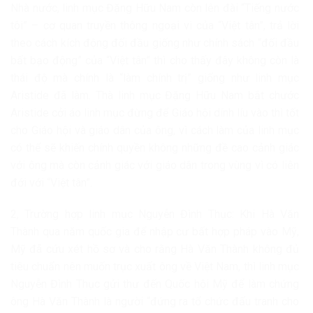
Nhà nước, linh mục Đặng Hữu Nam còn lên đài “Tiếng nước
tôi” – cơ quan truyền thông ngoại vi của “Việt tân”, trả lời
theo cách kích động đối đầu giống như chính sách “đối đầu
bất bạo động” của “Việt tân” thì cho thấy đây không còn là
thái độ mà chính là “làm chính trị” giống như linh mục
Aristide đã làm. Thà linh mục Đặng Hữu Nam bắt chước
Aristide cởi áo linh mục đừng để Giáo hội dính líu vào thì tốt
cho Giáo hội và giáo dân của ông, vì cách làm của linh mục
có thể sẽ khiến chính quyền không những đề cao cảnh giác
với ông mà còn cảnh giác với giáo dân trong vùng vì có liên
đới với “Việt tân”.
2, Trường hợp linh mục Nguyễn Đình Thục: Khi Hà Văn
Thành qua năm quốc gia để nhập cư bất hợp pháp vào Mỹ,
Mỹ đã cứu xét hồ sơ và cho rằng Hà Văn Thành không đủ
tiêu chuẩn nên muốn trục xuất ông về Việt Nam, thì linh mục
Nguyễn Đình Thục gửi thư đến Quốc hội Mỹ để làm chứng
ông Hà Văn Thành là người “đứng ra tổ chức đấu tranh cho