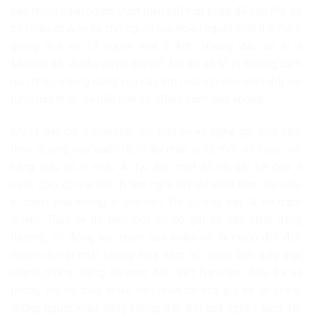
bao nhiêu ngàn người vượt biên bất hợp pháp để vào Mỹ, và
có nhiều chuyến xe chở người lậu, nhiều người chết thê thảm
giống như vụ 39 người Việt ở Anh. Nhưng đâu có ai ở
Mexico đổ lỗi cho chính quyền? Mà đa số tỏ ra thương cảm
nạn nhân, nhưng cũng yêu cầu tìm hiểu nguyên nhân đối với
từng nạn nhân để biết nên có “đồng cảm” hay không.
Khi là dân cử ở Houston, tôi biết về kỹ nghệ gái mại dâm
theo đường dây quốc tế, nhiều nhất là từ một số nước nổi
tiếng giàu có ở châu Á. Tại sao một số cô gái trẻ đẹp ở
nước giàu có mà vẫn đi làm nghề này để kiếm tiền? Có phải
vì chính phủ không lo cho họ? Đổ lỗi như vậy là vô trách
nhiệm. Thực tế thì bên một số cô gái có uẩn khúc đáng
thương, thì động lực chính của nhiều cô là muốn đổi đời,
muốn có vật chất không thua kém ai, muốn làm giàu thật
nhanh chóng. Hãng Reuters đến Việt Nam làm điều tra và
phóng sự, họ thấy nhiều nạn nhân rất khá giả về tài chính,
những người khác cũng không đến đỗi quá nghèo túng. Họ