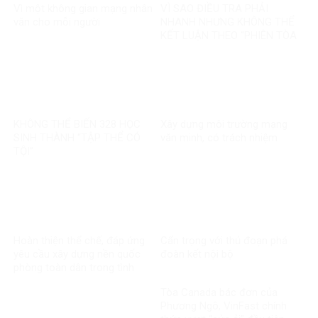
Vì một không gian mạng nhân
VÌ SAO ĐIỀU TRA PHẢI
văn cho mỗi người
NHANH NHƯNG KHÔNG THỂ
KẾT LUẬN THEO “PHIÊN TÒA
MẠNG”?
KHÔNG THỂ BIẾN 328 HỌC
Xây dựng môi trường mạng
SINH THÀNH “TẬP THỂ CÓ
văn minh, có trách nhiệm
TỘI”
Hoàn thiện thể chế, đáp ứng
Cẩn trọng với thủ đoạn phá
yêu cầu xây dựng nền quốc
đoàn kết nội bộ
phòng toàn dân trong tình
hình mới
Tòa Canada bác đơn của
Phương Ngô, VinFast chính