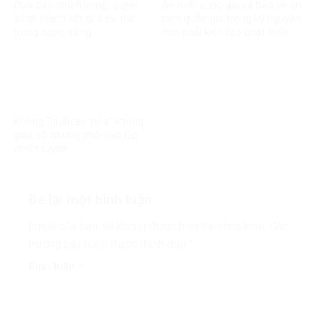
Đưa các chủ trương, quyết
An ninh quốc gia và bảo vệ an
sách thành kết quả cụ thể
ninh quốc gia trong kỷ nguyên
trong cuộc sống
mới phải kiến tạo phát triển
Không “quân sự hóa” không
gian số nhưng phải xác lập
chiến tuyến
Để lại một bình luận
Email của bạn sẽ không được hiển thị công khai.
Các
trường bắt buộc được đánh dấu
*
Bình luận
*