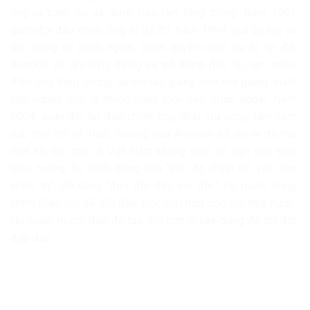
ông ra tranh cử và được bầu làm tổng thống. Năm 1991
quân đội đảo chính, ông bị lật đổ. Năm 1994, qua áp lực và
dàn dựng từ nước ngoài, chính quyền quân sự bị lật đổ,
Aristide về làm tổng thống và trở thành độc tài, làm nhiều
điều ông từng chống lại khi rao giảng trên tòa giảng. Haiti
vẫn nghèo đói, lệ thuộc hoàn toàn vào nước ngoài. Năm
2004, quân đội lại đảo chính, ông phải lưu vong, tám năm
sau mới trở về Haiti. Gương của Aristide sờ sờ ra đó mà
một số linh mục ở Việt Nam không theo lời dặn của Đức
Giáo hoàng, họ thích đồng hóa “thái độ chính trị” với “làm
chính trị”, để dùng “đạo đối đầu với đời.” Họ muốn dùng
chính Giáo hội để đối đầu một mất một còn với Nhà nước.
Họ muốn mượn đạo để tạo đời hơn là xây dựng để tốt đời
đẹp đạo.