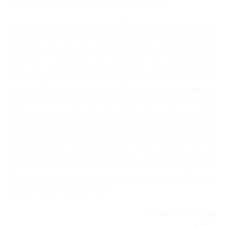
tương lai của Dân tộc sẽ mù mịt như thế nào!
Trong bài giảng của Giáo hoàng Phan-xi-cô, của Tổng Giám
mục Giuse Vũ Văn Thiên kêu gọi giáo dân “trở về nhà, nhà là
gia đình, là xã hội, là Tổ quốc” trách nhiệm của giáo dân
trước hết là công dân của đất nước cần xây dựng chứ
không phải để “đối đầu”, đả phá. Vatican và Việt Nam đang
làm việc để tiến tới bang giao, bất kỳ vị linh mục nào làm
ngược với chính sách này của Vatican là phá hoại mối bang
giao đó, là phá hoại sự đoàn kết xây dựng Dân tộc. Như
vậy, họ không những đã làm hại Giáo hội và còn làm hại Dân
tộc Việt Nam. Là giáo dân, các bạn nghe theo sự chỉ đạo
của Giáo hoàng, của Tổng Giám mục, hay các bạn nghe lời
của mấy ông linh mục chuyên bịa chuyện kích động để đối
đầu gây tang thương cho chính bạn, cho gia đình bạn, cho
Giáo hội và Dân tộc Việt Nam?
HOÀNG DUY HÙNG