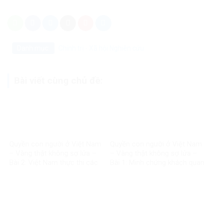
Danh mục:
Chính trị - Xã hội
Nghiên cứu
Bài viết cùng chủ đề:
Quyền con người ở Việt Nam
Quyền con người ở Việt Nam
– Vàng thật không sợ lửa –
– Vàng thật không sợ lửa –
Bài 2: Việt Nam thực thi các
Bài 1: Minh chứng khách quan
chuẩn mực quốc tế về quyền
bác bỏ mọi luận điệu sai trái
con người