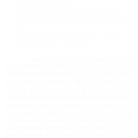
sống nghị trường Việt Nam
CƠ CHẾ HIỆP THƯƠNG VÀ TÍNH DÂN CHỦ ĐẠI DIỆN:
NHÌN TỪ NGUYÊN TẮC PHÁP QUYỀN VÀ SO SÁNH QUỐC
TẾ
Phát triển không đánh đổi môi trường và văn hóa: lựa
chọn khó, nhưng là con đường đúng
Trong Tông huấn về Gia đình, Giáo hoàng Gioan
Phao-lô II (1920 – 2005) khuyên răn giáo dân hãy tham gia
sinh hoạt chính trị để làm tốt đời đẹp đạo, vì không thể bỏ
ngỏ cho những người xấu lộng hành trong xã hội và chính
quyền; tuy nhiên Ngài căn dặn các tu sĩ và giáo sĩ cần có
thái độ chính trị nhưng không được làm chính trị. Điều đó là
đúng đắn, bởi đã có nhiều thí dụ cho điều này, mà trường
hợp linh mục J.B Aristide ở Haiti là một thí dụ. J.B Aristide
tu theo dòng Salesian, năm 1982 làm linh mục và coi xứ ở
Port-Au-Prince (Haiti). Trên tòa giảng, ông mượn áo đạo nói
nhân quyền nhưng động cơ chính là làm chính trị. Năm 1990,