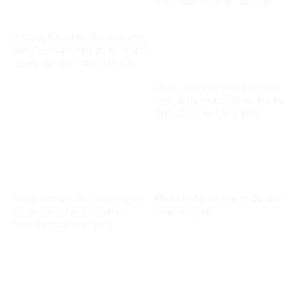
thức vượt “cửa ải” đầu tiên
trong vụ kiện xuyên biên giới
“Phong trào dân chủ hóa Việt
Nam” – Luận điệu cũ kỹ nhằm
xuyên tạc bản chất dân chủ
của Đảng
Nhận diện các thông tin tiêu
cực, thiếu khách quan, sai sự
thật về dự án Làng Vân
Nâng cao bản lĩnh ngoại giao
Khuếch đại sai phạm để phá
từ cải cách hành chính và
hoại niềm tin
hiện đại hóa toàn diện