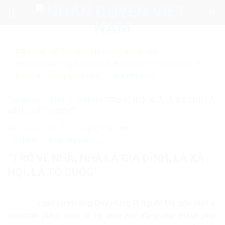
Skip
to
content
Mẹo nhỏ:
Để tìm kiếm chính xác tin bài của
nhanquyenvn.org, hãy search trên Google với cú pháp: "Từ
khóa" + "nhanquyenvn.org".
Tìm kiếm ngay
Trang chủ
»
Chính trị - Xã hội
»
“TRỞ VỀ NHÀ, NHÀ LÀ GIA ĐÌNH, LÀ
XÃ HỘI, LÀ TỔ QUỐC”
125278
13 Tháng 9, 2020
Chính trị - Xã hội
Nghiên cứu
“TRỞ VỀ NHÀ, NHÀ LÀ GIA ĐÌNH, LÀ XÃ
HỘI, LÀ TỔ QUỐC”
Luật sư Hoàng Duy Hùng là người Mỹ gốc Việt ở
Houston
(Mỹ), từng là Ủy viên Hội đồng của thành phố