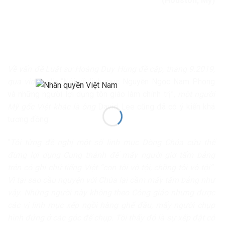
(Houston,
Mỹ)
Về vấn đề Luật sư Hoàng Duy Hùng đề cập, tháng 9.2019,
qua video-clip
“Nói về linh mục Nguyễn Ngọc Nam Phong
và những người lợi dụng tôn giáo làm chính trị”,
một người
Mỹ gốc Việt khác là ông
David Lee cũng đã có ý kiến khá
tương đồng:
“
T
ôi từng đề nghị một số linh mục Dòng Chúa cứu thế
đừng lợi dụng Cung thánh để mấy người giơ tấm bảng
trên có ghi chữ tiếng Việt “con tôi vô tội, chồng tôi vô tội”.
Vì tại sao cầu nguyện với Chúa lại cầm
mấy
tấm bảng như
vậy. Những người này không theo Công giáo nhưng được
các vị linh mục xếp ngồi hàng ghế đầu, mấy người chụp
hình đứng ở các góc để chụp. Tôi thấy đó là sự xếp đặt có