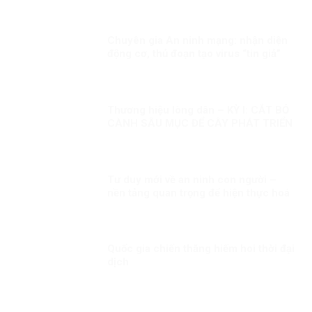
Chuyên gia An ninh mạng: nhận diện
động cơ, thủ đoạn tạo virus “tin giả”
của thế lực chống phá đất nước!
Thương hiệu lòng dân – KỲ I: CẮT BỎ
CÀNH SÂU MỤC ĐỂ CÂY PHÁT TRIỂN
Tư duy mới về an ninh con người –
nền tảng quan trọng để hiện thực hoá
khát vọng, mục tiêu phát triển đất
nước Kỳ 2: Minh chứng sống động
Quốc gia chiến thắng hiếm hoi thời đại
dịch