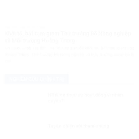
PHÁP LUẬT PHÁP LUẬT VIỆT NAM
Khởi tố, bắt tạm giam Thứ trưởng Bộ Nông nghiệp
và Môi trường Hoàng Trung
Cơ quan Cảnh sát điều tra Bộ Công an đã khởi tố, bắt tạm giam ông
Hoàng Trung, Thứ trưởng Bộ Nông nghiệp và Môi trường, cùng ba bị
can...
NGHIÊN CỨU CHÍNH TRỊ
HRW có thực sự hoạt động vì nhân
quyền?
Tuyên chiến với tham nhũng