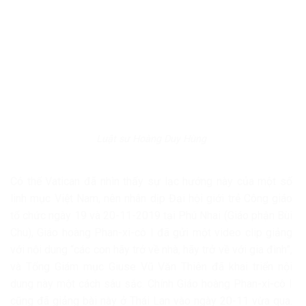
Luật sư Hoàng Duy Hùng
Có thể Vatican đã nhìn thấy sự lạc hướng này của một số
linh mục Việt Nam, nên nhân dịp Đại hội giới trẻ Công giáo
tổ chức ngày 19 và 20-11-2019 tại Phú Nhai (Giáo phận Bùi
Chu), Giáo hoàng Phan-xi-cô I đã gửi một video clip giảng
với nội dung “các con hãy trở về nhà, hãy trở về với gia đình”,
và Tổng Giám mục Giuse Vũ Văn Thiên đã khai triển nội
dung này một cách sâu sắc. Chính Giáo hoàng Phan-xi-cô I
cũng đã giảng bài này ở Thái Lan vào ngày 20-11 vừa qua.