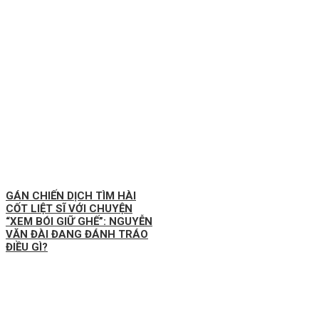
GÁN CHIẾN DỊCH TÌM HÀI
CỐT LIỆT SĨ VỚI CHUYỆN
“XEM BÓI GIỮ GHẾ”: NGUYỄN
VĂN ĐÀI ĐANG ĐÁNH TRÁO
ĐIỀU GÌ?