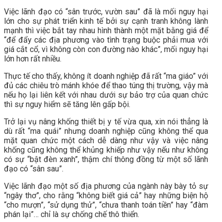
Việc lãnh đạo có “sân trước, vườn sau” đã là mối nguy hại
lớn cho sự phát triển kinh tế bởi sự cạnh tranh không lành
mạnh thì việc bắt tay nhau hình thành một mặt bằng giá để
“để đẩy các địa phương vào tình trạng buộc phải mua với
giá cắt cổ, vì không còn con đường nào khác”, mối nguy hại
lớn hơn rất nhiều.
Thực tế cho thấy, không ít doanh nghiệp đã rất “ma giáo” với
đủ các chiêu trò mánh khóe để thao túng thị trường, vậy mà
nếu họ lại liên kết với nhau dưới sự bảo trợ của quan chức
thì sự nguy hiểm sẽ tăng lên gấp bội.
Trở lại vụ nâng khống thiết bị y tế vừa qua, xin nói thẳng là
dù rất “ma quái” nhưng doanh nghiệp cũng không thể qua
mặt quan chức một cách dễ dàng như vậy và việc nâng
khống cũng không thể khủng khiếp như vậy nếu như không
có sự “bật đèn xanh”, thậm chí thông đồng từ một số lãnh
đạo có “sân sau”.
Việc lãnh đạo một số địa phương của ngành này bày tỏ sự
“ngây thơ”, cho rằng “không biết giá cả” hay những biện hộ
“cho mượn”, “sử dụng thử”, “chưa thanh toán tiền” hay “đàm
phán lại”… chỉ là sự chống chế thô thiển.