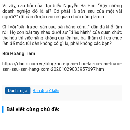
Vì vậy, câu hỏi của đại biểu Nguyễn Bá Sơn: “Vậy những
doanh nghiệp đó là ai? Có phải là sân sau của một vài
người?” rất cần được các cơ quan chức năng làm rõ.
Chỉ với “sân trước, sân sau, sân hàng xóm…” dân đã khổ lắm
rồi. Họ còn bắt tay nhau dưới sự “điều hành” của quan chức
tha hóa thì việc nâng khống giá lên hai, ba, thậm chí cả chục
lần để móc túi dân không có gì lạ, phải không các bạn?
Bùi Hoàng Tám
https://dantri.com.vn/blog/neu-quan-chuc-lai-co-san-truoc-
san-sau-san-hang-xom-20201029033957697.htm
Danh mục:
Bạn đọc
Ý kiến
Bài viết cùng chủ đề: