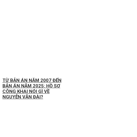
TỪ BẢN ÁN NĂM 2007 ĐẾN
BẢN ÁN NĂM 2025: HỒ SƠ
CÔNG KHAI NÓI GÌ VỀ
NGUYỄN VĂN ĐÀI?