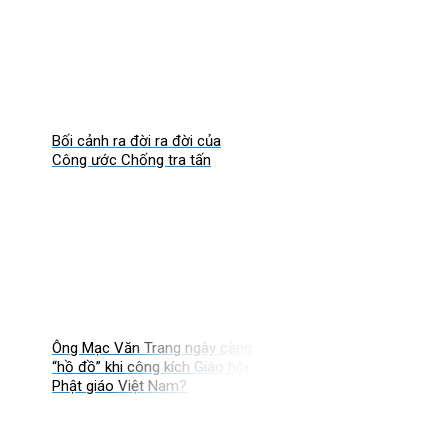
Bối cảnh ra đời ra đời của
Công ước Chống tra tấn
Ông Mạc Văn Trang ngày càng
“hồ đồ” khi công kích Giáo hội
Phật giáo Việt Nam?