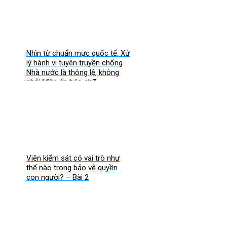
Nhìn từ chuẩn mực quốc tế: Xử
lý hành vi tuyên truyền chống
Nhà nước là thông lệ, không
phải “đàn áp báo chí”
Viện kiểm sát có vai trò như
thế nào trong bảo vệ quyền
con người? – Bài 2