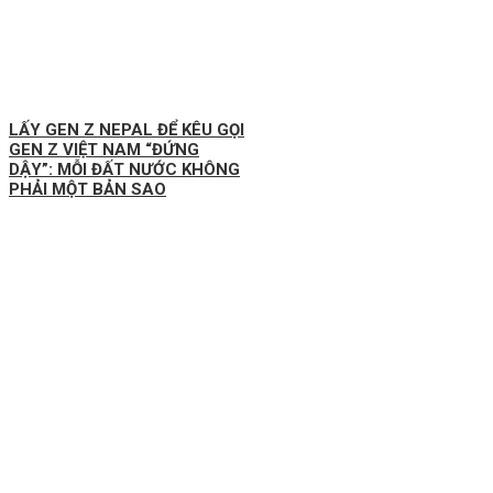
LẤY GEN Z NEPAL ĐỂ KÊU GỌI
GEN Z VIỆT NAM “ĐỨNG
DẬY”: MỖI ĐẤT NƯỚC KHÔNG
PHẢI MỘT BẢN SAO