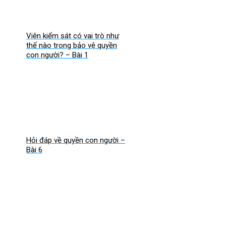
Viện kiểm sát có vai trò như
thế nào trong bảo vệ quyền
con người? – Bài 1
Hỏi đáp về quyền con người –
Bài 6