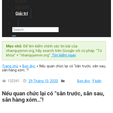
Ý KIẾN
HỎI ĐÁP
Giải trí
Mẹo nhỏ:
Để tìm kiếm chính xác tin bài của
nhanquyenvn.org, hãy search trên Google với cú pháp: "Từ
khóa" + "nhanquyenvn.org".
Tìm kiếm ngay
Trang chủ
»
Bạn đọc
»
Nếu quan chức lại có “sân trước, sân sau,
sân hàng xóm…”!
132341
29 Tháng 10, 2020
Bạn đọc
Ý kiến
Nếu quan chức lại có “sân trước, sân sau,
sân hàng xóm…”!