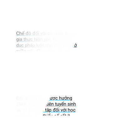
Chế độ đối với cá nhân tham
gia thực hiện phổ biến, giáo
dục pháp luật cho nhân dân ở
miền núi, đồng bào dân tộc
thiểu số như thế nào?
Đối tượng nào được hưởng
chính sách ưu tiên tuyển sinh
và hỗ trợ học tập đối với học
sinh dân tộc thiểu số rất ít
người?