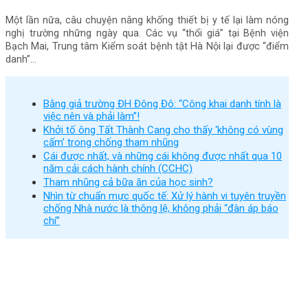
Một lần nữa, câu chuyện nâng khống thiết bị y tế lại làm nóng
nghị trường những ngày qua. Các vụ “thổi giá” tại Bệnh viện
Bạch Mai, Trung tâm Kiểm soát bệnh tật Hà Nội lại được “điểm
danh”…
Bằng giả trường ĐH Đông Đô: “Công khai danh tính là
việc nên và phải làm”!
Khởi tố ông Tất Thành Cang cho thấy ‘không có vùng
cấm’ trong chống tham nhũng
Cái được nhất, và những cái không được nhất qua 10
năm cải cách hành chính (CCHC)
Tham nhũng cả bữa ăn của học sinh?
Nhìn từ chuẩn mực quốc tế: Xử lý hành vi tuyên truyền
chống Nhà nước là thông lệ, không phải “đàn áp báo
chí”