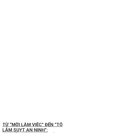
TỪ “MỜI LÀM VIỆC” ĐẾN “TÔ
LÂM SUỴT AN NINH”: