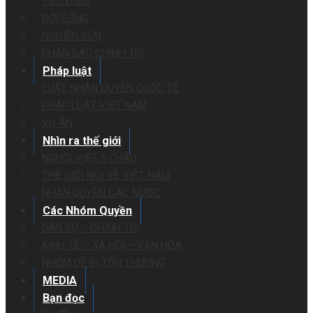
TIÊU ĐIỂM
ĐỜI SỐNG
NGHIÊN CỨU
PHẢN BÁC CHÍNH TRỊ
Pháp luật
LUẬT NHÂN QUYỀN QUỐC TẾ
PHÁP LUẬT VIỆT NAM
VỤ ÁN
Nhìn ra thế giới
NGƯỜI VIỆT 5 CHÂU
THẾ GIỚI NÓI VỀ VIỆT NAM
NHÂN QUYỀN CÁC NƯỚC
Các Nhóm Quyền
DÂN SỰ – CHÍNH TRỊ
KINH TẾ – XÃ HỘI – VĂN HÓA
NHÓM DỄ BỊ TỔN THƯƠNG
MEDIA
Bạn đọc