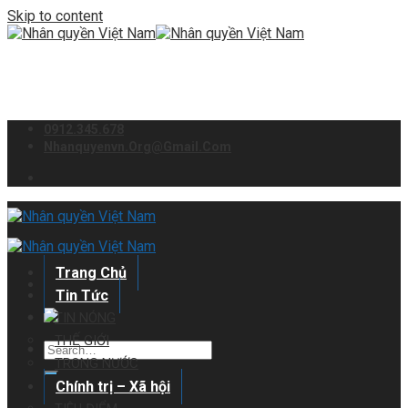
Skip to content
0912.345.678
Nhanquyenvn.org@gmail.com
Trang Chủ
Tin Tức
TIN NÓNG
THẾ GIỚI
TRONG NƯỚC
Chính trị – Xã hội