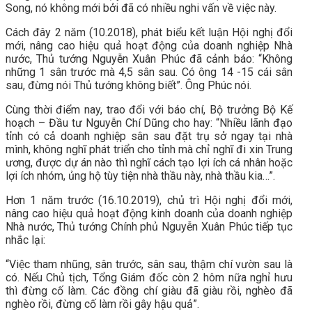
Song, nó không mới bởi đã có nhiều nghi vấn về việc này.
Cách đây 2 năm (10.2018), phát biểu kết luận Hội nghị đổi
mới, nâng cao hiệu quả hoạt động của doanh nghiệp Nhà
nước, Thủ tướng Nguyễn Xuân Phúc đã cảnh báo: “Không
những 1 sân trước mà 4,5 sân sau. Có ông 14 -15 cái sân
sau, đừng nói Thủ tướng không biết”. Ông Phúc nói.
Cùng thời điểm nay, trao đổi với báo chí, Bộ trưởng Bộ Kế
hoạch – Đầu tư Nguyễn Chí Dũng cho hay: “Nhiều lãnh đạo
tỉnh có cả doanh nghiệp sân sau đặt trụ sở ngay tại nhà
mình, không nghĩ phát triển cho tỉnh mà chỉ nghĩ đi xin Trung
ương, được dự án nào thì nghĩ cách tạo lợi ích cá nhân hoặc
lợi ích nhóm, ủng hộ tùy tiện nhà thầu này, nhà thầu kia…”.
Hơn 1 năm trước (16.10.2019), chủ trì Hội nghị đổi mới,
nâng cao hiệu quả hoạt động kinh doanh của doanh nghiệp
Nhà nước, Thủ tướng Chính phủ Nguyễn Xuân Phúc tiếp tục
nhắc lại:
“Việc tham nhũng, sân trước, sân sau, thậm chí vườn sau là
có. Nếu Chủ tịch, Tổng Giám đốc còn 2 hôm nữa nghỉ hưu
thì đừng cố làm. Các đồng chí giàu đã giàu rồi, nghèo đã
nghèo rồi, đừng cố làm rồi gây hậu quả”.