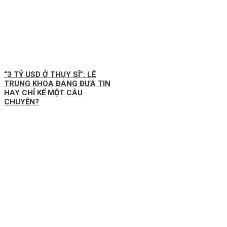
“3 TỶ USD Ở THỤY SĨ”: LÊ
TRUNG KHOA ĐANG ĐƯA TIN
HAY CHỈ KỂ MỘT CÂU
CHUYỆN?