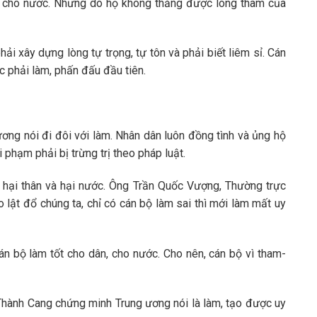
, cho nước. Nhưng do họ không thắng được lòng tham của
hải xây dựng lòng tự trọng, tự tôn và phải biết liêm sỉ. Cán
c phải làm, phấn đấu đầu tiên.
ương nói đi đôi với làm. Nhân dân luôn đồng tình và ủng hộ
phạm phải bị trừng trị theo pháp luật.
 hại thân và hại nước. Ông Trần Quốc Vượng, Thường trực
o lật đổ chúng ta, chỉ có cán bộ làm sai thì mới làm mất uy
n bộ làm tốt cho dân, cho nước. Cho nên, cán bộ vì tham-
Thành Cang chứng minh Trung ương nói là làm, tạo được uy