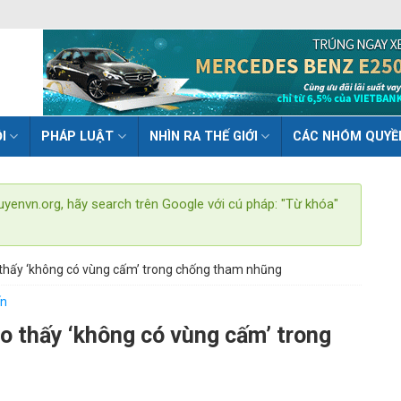
I
PHÁP LUẬT
NHÌN RA THẾ GIỚI
CÁC NHÓM QUYỀ
uyenvn.org, hãy search trên Google với cú pháp: "Từ khóa"
 thấy ‘không có vùng cấm’ trong chống tham nhũng
ến
o thấy ‘không có vùng cấm’ trong