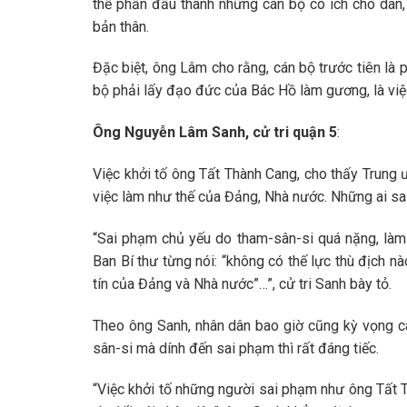
thể phấn đấu thành những cán bộ có ích cho dân
bản thân.
Đặc biệt, ông Lâm cho rằng, cán bộ trước tiên là p
bộ phải lấy đạo đức của Bác Hồ làm gương, là việ
Ông Nguyễn Lâm Sanh, cử tri quận 5
:
Việc khởi tố ông Tất Thành Cang, cho thấy Trung 
việc làm như thế của Đảng, Nhà nước. Những ai sai 
“Sai phạm chủ yếu do tham-sân-si quá nặng, làm
Ban Bí thư từng nói: “không có thế lực thù địch nà
tín của Đảng và Nhà nước”…”, cử tri Sanh bày tỏ.
Theo ông Sanh, nhân dân bao giờ cũng kỳ vọng cá
sân-si mà dính đến sai phạm thì rất đáng tiếc.
“Việc khởi tố những người sai phạm như ông Tất 