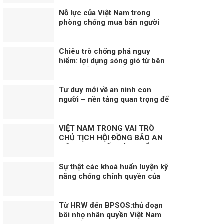
Nỗ lực của Việt Nam trong
phòng chống mua bán người
trên 3 lĩnh vực “Phòng ngừa”,
“Bảo vệ” và “Truy tố”
Chiêu trò chống phá nguy
hiểm: lợi dụng sóng gió từ bên
ngoài để “tạo bão ở bên trong”!
Tư duy mới về an ninh con
người – nền tảng quan trọng để
hiện thực hoá khát vọng, mục
tiêu phát triển đất nước Kỳ 1:
Lấy con người là trung tâm
VIỆT NAM TRONG VAI TRÒ
CHỦ TỊCH HỘI ĐỒNG BẢO AN
LIÊN HỢP QUỐC KỲ 2: ĐIỂM
NHẤN THÁNG CHỦ TỊCH VIỆT
NAM
Sự thật các khoá huấn luyện kỹ
năng chống chính quyền của
Việt tân (1): Thủ đoạn lừa
phỉnh, mua chuộc người tham
gia!
Từ HRW đến BPSOS:thủ đoạn
bôi nhọ nhân quyền Việt Nam