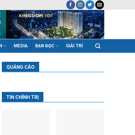
N
MEDIA
BẠN ĐỌC
GIẢI TRÍ
QUẢNG CÁO
TIN CHÍNH TRỊ