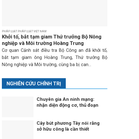
PHÁP LUẬT PHÁP LUẬT VIỆT NAM
Khởi tố, bắt tạm giam Thứ trưởng Bộ Nông
nghiệp và Môi trường Hoàng Trung
Cơ quan Cảnh sát điều tra Bộ Công an đã khởi tố,
bắt tạm giam ông Hoàng Trung, Thứ trưởng Bộ
Nông nghiệp và Môi trường, cùng ba bị can...
NGHIÊN CỨU CHÍNH TRỊ
Chuyên gia An ninh mạng:
nhận diện động cơ, thủ đoạn
tạo virus “tin giả” của thế lực
chống phá đất nước!
Cây bút phương Tây nói rằng
sở hữu công là cần thiết