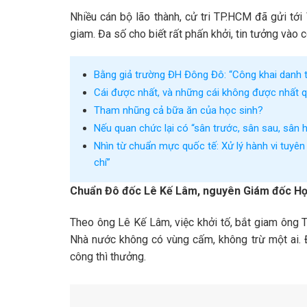
Nhiều cán bộ lão thành, cử tri TP.HCM đã gửi tớ
giam. Đa số cho biết rất phấn khởi, tin tưởng và
Bằng giả trường ĐH Đông Đô: “Công khai danh tín
Cái được nhất, và những cái không được nhất 
Tham nhũng cả bữa ăn của học sinh?
Nếu quan chức lại có “sân trước, sân sau, sân
Nhìn từ chuẩn mực quốc tế: Xử lý hành vi tuyên
chí”
Chuẩn Đô đốc Lê Kế Lâm, nguyên Giám đốc Họ
Theo ông Lê Kế Lâm, việc khởi tố, bắt giam ông 
Nhà nước không có vùng cấm, không trừ một ai. Đó
công thì thưởng.