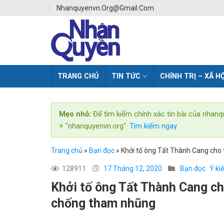
Skip
Nhanquyenvn.org@gmail.com
to
content
TRANG CHỦ
TIN TỨC
CHÍNH TRỊ – XÃ HỘ
Mẹo nhỏ:
Để tìm kiếm chính xác tin bài của nhanq
+ "nhanquyenvn.org".
Tìm kiếm ngay
Trang chủ
»
Bạn đọc
»
Khởi tố ông Tất Thành Cang cho
128911
17 Tháng 12, 2020
Bạn đọc
Ý ki
Khởi tố ông Tất Thành Cang ch
chống tham nhũng