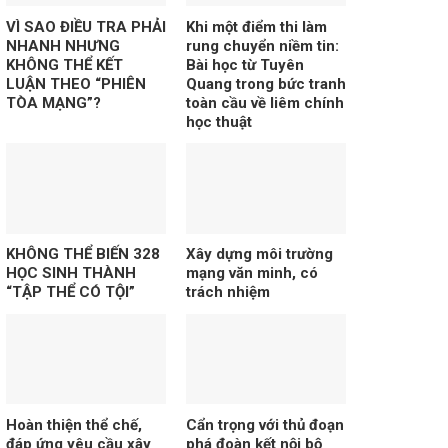
VÌ SAO ĐIỀU TRA PHẢI
Khi một điểm thi làm
NHANH NHƯNG
rung chuyển niềm tin:
KHÔNG THỂ KẾT
Bài học từ Tuyên
LUẬN THEO “PHIÊN
Quang trong bức tranh
TÒA MẠNG”?
toàn cầu về liêm chính
học thuật
KHÔNG THỂ BIẾN 328
Xây dựng môi trường
HỌC SINH THÀNH
mạng văn minh, có
“TẬP THỂ CÓ TỘI”
trách nhiệm
Hoàn thiện thể chế,
Cẩn trọng với thủ đoạn
đáp ứng yêu cầu xây
phá đoàn kết nội bộ