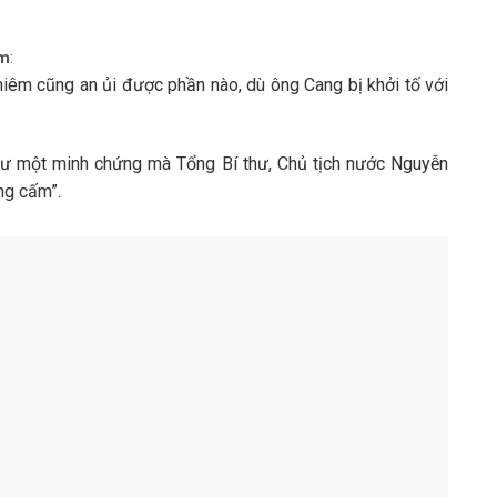
êm
:
hiêm cũng an ủi được phần nào, dù ông Cang bị khởi tố với
hư một minh chứng mà Tổng Bí thư, Chủ tịch nước Nguyễn
ng cấm”.