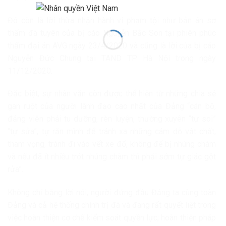
Đó còn là lời thừa nhận hành vi phạm tội như bản án sơ
thẩm đã tuyên của bị cáo Nguyễn Bắc Son tại phiên phúc
thẩm đại án AVG ngày 23/4/2020 và cũng là lời của bị cáo
Nguyễn Đức Chung tại TAND TP Hà Nội trong ngày
11/12/2020.
Đặc biệt, sự nhân văn còn được thể hiện từ những chia sẻ
gan ruột của người lãnh đạo cao nhất của Đảng “cán bộ,
đảng viên phải tu dưỡng, rèn luyện, thường xuyên “tự soi”
“tự sửa”, tự răn mình để tránh xa những cám dỗ vật chất,
tham vọng, tránh đi vào vết xe đổ, không để bị nhúng chàm
và nếu đã ít nhiều trót nhúng chàm thì phải sớm tự giác gột
rửa”.
Không chỉ bằng lời nói, người đứng đầu Đảng ta cùng toàn
Đảng và cả hệ thống chính trị đã và đang rất quyết liệt trong
việc hoàn thiện cơ chế kiểm soát quyền lực; hoàn thiện pháp