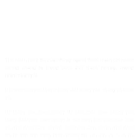
Thứ nhất, mưu đồ của những người thiếu thiện chí muốn
chống chúng ta trong cuộc đấu tranh phòng, chống
tham nhũng là:
(1) mượn chuyện tham nhũng để hướng vào chống phá chế
độ,
(2) thông qua tham nhũng để chĩa mũi nhọn chống phá
Đảng, kiểu như tham nhũng là căn bệnh kinh niên của “chế
độ độc đảng cầm quyền”, “do đảng cầm quyền độc đoán
cai trị nên tình trạng tham nhũng tất yếu xảy ra…”; và rồi