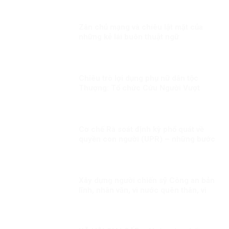
Zân chủ mạng và chiêu lật mặt của
những kẻ lái buôn thuật ngữ
Chiêu trò lợi dụng phụ nữ dân tộc
Thượng: Tổ chức Cứu Người Vượt
Biển và vở kịch “tù đày tôn giáo”
Cơ chế Rà soát định kỳ phổ quát về
quyền con người (UPR) – những bước
phát triển gần đây
Xây dựng người chiến sỹ Công an bản
lĩnh, nhân văn, vì nước quên thân, vì
dân phục vụ