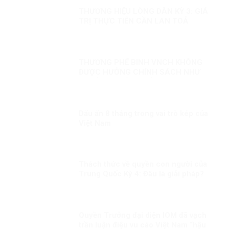
THƯƠNG HIỆU LÒNG DÂN KỲ 3: GIÁ
TRỊ THỰC TIỄN CẦN LAN TOẢ
THƯƠNG PHẾ BINH VNCH KHÔNG
ĐƯỢC HƯỞNG CHÍNH SÁCH NHƯ
NGƯỜI CÓ CÔNG VỚI CÁCH MẠNG
LÀ KỲ THỊ?
Dấu ấn 8 tháng trong vai trò kép của
Việt Nam
Thách thức về quyền con người của
Trung Quốc Kỳ 4: Đâu là giải pháp?
Quyền Trưởng đại diện IOM đã vạch
trần luận điệu vu cáo Việt Nam “hậu