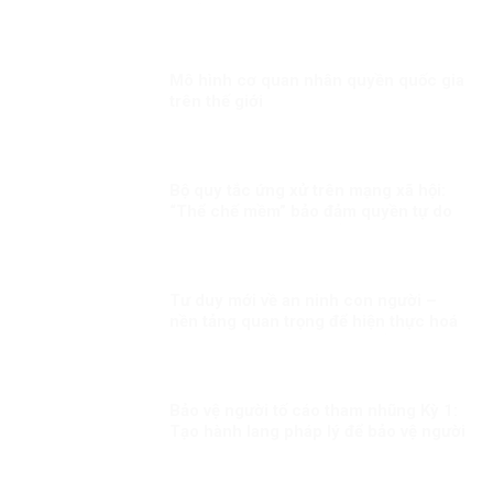
thuẫn” cho tội phạm buôn bán người
của băng nhóm BPSOS!
Mô hình cơ quan nhân quyền quốc gia
trên thế giới
Bộ quy tắc ứng xử trên mạng xã hội:
“Thể chế mềm” bảo đảm quyền tự do
cá nhân phù hợp chuẩn mực quốc tế
Tư duy mới về an ninh con người –
nền tảng quan trọng để hiện thực hoá
khát vọng, mục tiêu phát triển đất
nước Kỳ 1: Lấy con người là trung tâm
Bảo vệ người tố cáo tham nhũng Kỳ 1:
Tạo hành lang pháp lý để bảo vệ người
tố cáo tham nhũng