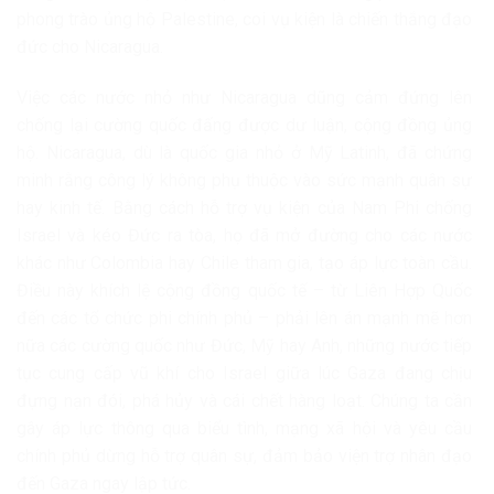
phong trào ủng hộ Palestine, coi vụ kiện là chiến thắng đạo
đức cho Nicaragua.
Việc các nước nhỏ như Nicaragua dũng cảm đứng lên
chống lại cường quốc đấng được dư luận, cộng đồng ủng
hộ. Nicaragua, dù là quốc gia nhỏ ở Mỹ Latinh, đã chứng
minh rằng công lý không phụ thuộc vào sức mạnh quân sự
hay kinh tế. Bằng cách hỗ trợ vụ kiện của Nam Phi chống
Israel và kéo Đức ra tòa, họ đã mở đường cho các nước
khác như Colombia hay Chile tham gia, tạo áp lực toàn cầu.
Điều này khích lệ cộng đồng quốc tế – từ Liên Hợp Quốc
đến các tổ chức phi chính phủ – phải lên án mạnh mẽ hơn
nữa các cường quốc như Đức, Mỹ hay Anh, những nước tiếp
tục cung cấp vũ khí cho Israel giữa lúc Gaza đang chịu
đựng nạn đói, phá hủy và cái chết hàng loạt. Chúng ta cần
gây áp lực thông qua biểu tình, mạng xã hội và yêu cầu
chính phủ dừng hỗ trợ quân sự, đảm bảo viện trợ nhân đạo
đến Gaza ngay lập tức.