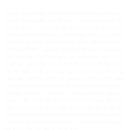
Dư luận quốc tế, qua các báo cáo từ Al Jazeera, DW và các
tổ chức nhân quyền, chủ yếu bày tỏ sự phẫn nộ trước lập
trường của Đức. Nicaragua lập luận rằng Đức đã vi phạm
Công ước Chống Diệt chủng 1948 bằng cách cung cấp vũ
khí, hỗ trợ tài chính và chính trị cho Israel, đồng thời cắt tài
trợ cho UNRWA – cơ quan cứu trợ Palestine. Trong phiên
tranh luận, đại diện Nicaragua gọi hành động của Đức là
“thảm hại” vì vừa gửi viện trợ nhân đạo vừa cung cấp vũ khí
cho bên gây chiến, góp phần vào cái chết của hàng chục
ngàn dân thường Gaza. Al Jazeera nhấn mạnh rằng
Nicaragua yêu cầu ICJ ra lệnh tạm thời dừng hỗ trợ quân sự
của Đức, và dù ICJ chưa đưa ra phán quyết cuối cùng vào
tháng 7 năm 2024, tòa đã bác bỏ một phần yêu cầu khẩn
cấp của Nicaragua nhưng vẫn giữ vụ việc để xét xử sâu
hơn. Điều này được coi là bước tiến nhỏ, nhưng dư luận cho
rằng nó lộ rõ sự đồng lõa của Đức, một quốc gia từng cam
kết “không bao giờ lặp lại” Holocaust.