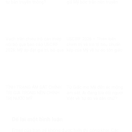
tư bản truyền thông?
giả Mỹ bóc trần nền truyền
thông bị tài phiệt thao túng
Vạch trần chiêu trò can thiệp
USCIRF 2026 – Thiên kiến
nội bộ qua báo cáo USCIRF
chính trị và trò lố tiêu chuẩn
2026: Mỹ áp đặt giá trị, bỏ qua
kép của Mỹ về tự do tôn giáo
thực tế chính mình
TÌNH TRẠNG ÁM SÁT CHÍNH
Từ Giấc mơ Mỹ đến ác mộng
TRỊ GIA TRONG NỀN CHÍNH
ám sát: Ai đang lừa dối người
TRỊ NƯỚC MỸ
Việt về ‘tự do và dân chủ’?
Để lại một bình luận
Email của bạn sẽ không được hiển thị công khai.
Các