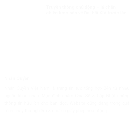
Truyền thông chủ động – lá chắn
chiến lược bảo vệ Đại hội XIV trước làn
sóng xuyên tạc!
Nhân Quyền
Nhân Quyền Việt Nam là trang tin tức tổng hợp 24h từ nhiều
nguồn khác nhau. Mục đích nhằm Chia Sẽ & Cập Nhật những
thông tin hữu ích cho bạn đọc. Website cũng đang trong quá
trình chạy thử nghiệm & chờ xin giấy phép hoạt động.