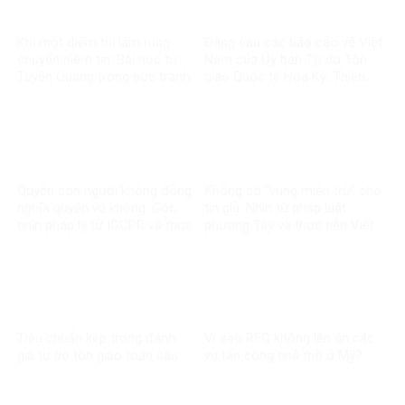
Khi một điểm thi làm rung
Đằng sau các báo cáo về Việt
chuyển niềm tin: Bài học từ
Nam của Ủy ban Tự do Tôn
Tuyên Quang trong bức tranh
giáo Quốc tế Hoa Kỳ: Thiên
toàn cầu về liêm chính học
kiến và tiêu chuẩn kép
thuật
Quyền con người không đồng
Không có “vùng miễn trừ” cho
nghĩa quyền vu khống: Góc
tin giả: Nhìn từ pháp luật
nhìn pháp lý từ ICCPR và thực
phương Tây và thực tiễn Việt
tiễn Việt Nam
Nam
Tiêu chuẩn kép trong đánh
Vì sao RFC không lên án các
giá tự do tôn giáo toàn cầu
vụ tấn công nhà thờ ở Mỹ?