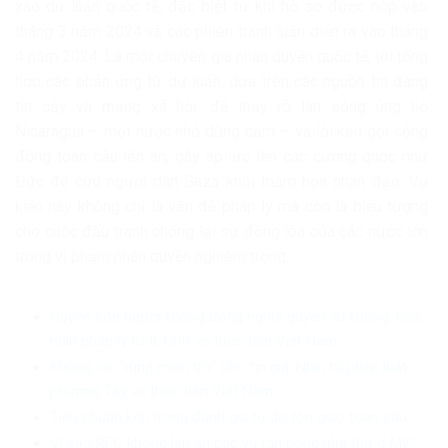
xao dư luận quốc tế, đặc biệt từ khi hồ sơ được nộp vào
tháng 3 năm 2024 và các phiên tranh luận diễn ra vào tháng
4 năm 2024. Là một chuyên gia nhân quyền quốc tế, tôi tổng
hợp các phản ứng từ dư luận, dựa trên các nguồn tin đáng
tin cậy và mạng xã hội, để thấy rõ làn sóng ủng hộ
Nicaragua – một nước nhỏ dũng cảm – và lời kêu gọi cộng
đồng toàn cầu lên án, gây áp lực lên các cường quốc như
Đức để cứu người dân Gaza khỏi thảm họa nhân đạo. Vụ
kiện này không chỉ là vấn đề pháp lý mà còn là biểu tượng
cho cuộc đấu tranh chống lại sự đồng lõa của các nước lớn
trong vi phạm nhân quyền nghiêm trọng.
Quyền con người không đồng nghĩa quyền vu khống: Góc
nhìn pháp lý từ ICCPR và thực tiễn Việt Nam
Không có “vùng miễn trừ” cho tin giả: Nhìn từ pháp luật
phương Tây và thực tiễn Việt Nam
Tiêu chuẩn kép trong đánh giá tự do tôn giáo toàn cầu
Vì sao RFC không lên án các vụ tấn công nhà thờ ở Mỹ?