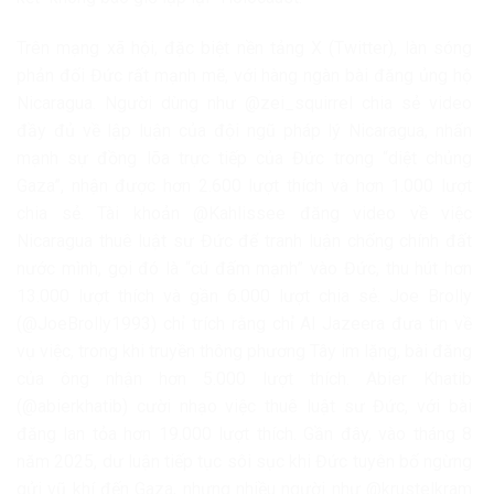
Trên mạng xã hội, đặc biệt nền tảng X (Twitter), làn sóng
phản đối Đức rất mạnh mẽ, với hàng ngàn bài đăng ủng hộ
Nicaragua. Người dùng như @zei_squirrel chia sẻ video
đầy đủ về lập luận của đội ngũ pháp lý Nicaragua, nhấn
mạnh sự đồng lõa trực tiếp của Đức trong “diệt chủng
Gaza”, nhận được hơn 2.600 lượt thích và hơn 1.000 lượt
chia sẻ. Tài khoản @Kahlissee đăng video về việc
Nicaragua thuê luật sư Đức để tranh luận chống chính đất
nước mình, gọi đó là “cú đấm mạnh” vào Đức, thu hút hơn
13.000 lượt thích và gần 6.000 lượt chia sẻ. Joe Brolly
(@JoeBrolly1993) chỉ trích rằng chỉ Al Jazeera đưa tin về
vụ việc, trong khi truyền thông phương Tây im lặng, bài đăng
của ông nhận hơn 5.000 lượt thích. Abier Khatib
(@abierkhatib) cười nhạo việc thuê luật sư Đức, với bài
đăng lan tỏa hơn 19.000 lượt thích. Gần đây, vào tháng 8
năm 2025, dư luận tiếp tục sôi sục khi Đức tuyên bố ngừng
gửi vũ khí đến Gaza, nhưng nhiều người như @krustelkram