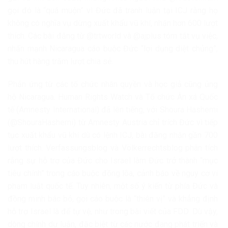
gọi đó là “quá muộn” vì Đức đã tranh luận tại ICJ rằng họ
không có nghĩa vụ dừng xuất khẩu vũ khí, nhận hơn 600 lượt
thích. Các bài đăng từ @trtworld và @ajplus tóm tắt vụ việc,
nhấn mạnh Nicaragua cáo buộc Đức “lợi dụng diệt chủng”,
thu hút hàng trăm lượt chia sẻ.
Phản ứng từ các tổ chức nhân quyền và học giả cũng ủng
hộ Nicaragua. Human Rights Watch và Tổ chức Ân xá Quốc
tế (Amnesty International) đã lên tiếng, với Shoura Hashemi
(@ShouraHashemi) từ Amnesty Austria chỉ trích Đức vì tiếp
tục xuất khẩu vũ khí dù có lệnh ICJ, bài đăng nhận gần 700
lượt thích. Verfassungsblog và Völkerrechtsblog phân tích
rằng sự hỗ trợ của Đức cho Israel làm Đức trở thành “mục
tiêu chính” trong cáo buộc đồng lõa, cảnh báo về nguy cơ vi
phạm luật quốc tế. Tuy nhiên, một số ý kiến từ phía Đức và
đồng minh bác bỏ, gọi cáo buộc là “thiên vị” và khẳng định
hỗ trợ Israel là để tự vệ, như trong bài viết của FDD. Dù vậy,
dòng chính dư luận, đặc biệt từ các nước đang phát triển và