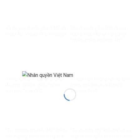
Kỳ thị người Hồi giáo ở Mỹ và
Chính sách cấm khăn trùm
châu Âu: Vì sao RFC im lặng?
đầu ở châu Âu và nghịch lý
“nhân quyền phương Tây”
Từ vụ đốt kinh Quran ở châu
Vì sao RSF không nói về tình
Âu nhìn lại luận điệu “tự do
trạng nhà báo bị sát hại ở
tôn giáo” của RFC
phương Tây?
“Tự do báo chí kiểu Mỹ”: thiên
“Tự do báo chí” kiểu Mỹ và sự
đường hay sự thao túng của
thật bị che giấu: Khi chính học