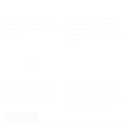
“3 TỶ USD Ở THỤY SĨ”: LÊ
TIN SAI LAN ĐẾN HÀNG
TRUNG KHOA ĐANG ĐƯA
NGHÌN NGƯỜI: CHỈ NGƯỜI
TIN HAY CHỈ KỂ MỘT CÂU
ĐĂNG PHẢI CHỊU TRÁCH
CHUYỆN?
NHIỆM, CÒN NỀN TẢNG THÌ
SAO?
Ba tỷ USD, 10 tỷ USD…
Quyền con người ở Việt
Chiêu trò sản xuất tin giả
Nam – Vàng thật không sợ
không giới hạn, vô liêm sỉ
lửa – Bài 2: Việt Nam thực
của Lê Trung Khoa
thi các chuẩn mực quốc tế
về quyền con người
PHÁP LUẬT