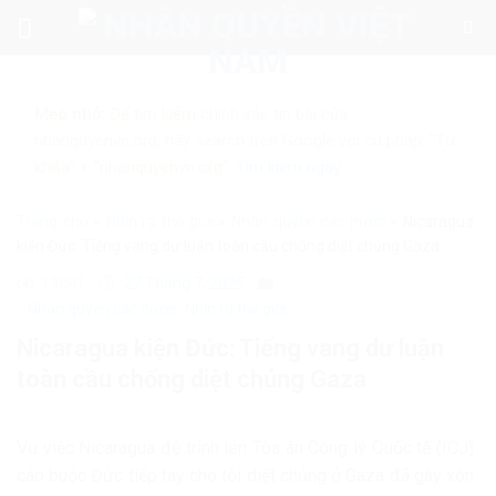
Skip
to
content
Mẹo nhỏ:
Để tìm kiếm chính xác tin bài của
nhanquyenvn.org, hãy search trên Google với cú pháp: "Từ
khóa" + "nhanquyenvn.org".
Tìm kiếm ngay
Trang chủ
»
Nhìn ra thế giới
»
Nhân quyền các nước
»
Nicaragua
kiện Đức: Tiếng vang dư luận toàn cầu chống diệt chủng Gaza
19091
27 Tháng 7, 2025
Nhân quyền các nước
Nhìn ra thế giới
Nicaragua kiện Đức: Tiếng vang dư luận
toàn cầu chống diệt chủng Gaza
Vụ việc Nicaragua đệ trình lên Tòa án Công lý Quốc tế (ICJ)
cáo buộc Đức tiếp tay cho tội diệt chủng ở Gaza đã gây xôn