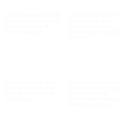
TỪ BẢN ÁN NĂM 2007 ĐẾN
LẤY GEN Z NEPAL ĐỂ KÊU
BẢN ÁN NĂM 2025: HỒ SƠ
GỌI GEN Z VIỆT NAM
CÔNG KHAI NÓI GÌ VỀ
“ĐỨNG DẬY”: MỖI ĐẤT
NGUYỄN VĂN ĐÀI?
NƯỚC KHÔNG PHẢI MỘT
BẢN SAO
TỪ “MỜI LÀM VIỆC” ĐẾN
GÁN CHIẾN DỊCH TÌM HÀI
“TÔ LÂM SUỴT AN NINH”:
CỐT LIỆT SĨ VỚI CHUYỆN
NGUYỄN VĂN ĐÀI ĐÃ NỐI
“XEM BÓI GIỮ GHẾ”:
THÊM ĐIỀU GÌ?
NGUYỄN VĂN ĐÀI ĐANG
ĐÁNH TRÁO ĐIỀU GÌ?