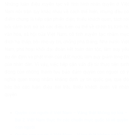
Những luận điệu xuyên tạc về tình hình nhân quyền ở Việt
Nam nói trên tuy khác nhau về cách thể hiện, nhưng đều có
điểm chung là tiếp cận phiến diện, thiếu khách quan, tách rời
bối cảnh lịch sử và các điều kiện cụ thể về chính trị, kinh tế,
văn hóa, xã hội của Việt Nam; cố tình xuyên tạc nhằm mục
đích hạ thấp, bôi nhọ uy tín, chống phá Đảng, Nhà nước Việt
Nam, phá hoại khối đại đoàn kết toàn dân tộc, làm suy yếu
sự ổn định và phát triển của đất nước; làm suy giảm lòng tin
của nhân dân. Vì vậy, việc tiếp cận vấn đề từ thực tiễn sinh
động của những thành tựu bảo đảm quyền con người có ý
nghĩa quan trọng nhằm khẳng định uy tín quốc gia, qua đó
bác bỏ các luận điệu sai trái, thiếu khách quan về nhân
quyền.
Quyền con người ở Việt Nam – Vàng thật không sợ lửa –
Bài 2: Việt Nam thực thi các chuẩn mực quốc tế về quyền
con người
Quyền con người ở Việt Nam – Vàng thật không sợ lửa –