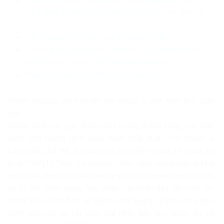
Bài 1: Minh chứng khách quan bác bỏ mọi luận điệu sai
trái
Cẩn trọng với thủ đoạn phá đoàn kết nội bộ
“Phong trào dân chủ hóa Việt Nam” – Luận điệu cũ kỹ
nhằm xuyên tạc bản chất dân chủ của Đảng
Khuếch đại sai phạm để phá hoại niềm tin
Thành tựu bảo đảm quyền con người ở Việt Nam thời gian
qua
Xuyên suốt các giai đoạn cách mạng, Đảng Cộng sản Việt
Nam luôn khẳng định quan điểm nhất quán “con người là
trung tâm, chủ thể, là nguồn lực chủ yếu và mục tiêu của sự
phát triển”(1), “Mọi chủ trương, chính sách của Đảng và Nhà
nước phải thực sự xuất phát từ nhu cầu, nguyện vọng, quyền
và lợi ích chính đáng, hợp pháp của nhân dân; lấy việc tôn
trọng, bảo đảm, bảo vệ quyền con người, quyền công dân,
hạnh phúc và sự hài lòng của nhân dân làm thước đo và