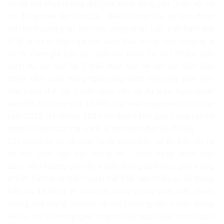
cử để lựa chọn những đại biểu xứng đáng vào Quốc hội và
hội đồng nhân dân các cấp… Việc tổ chức bầu cử luôn được
tiến hành công khai, dân chủ, đúng pháp luật. Việt Nam duy
trì tỷ lệ cử tri tham gia các cuộc bầu cử rất cao, riêng tỷ lệ
cử tri tham gia bầu cử Quốc hội khóa XV đạt 99,6%. Bên
cạnh đó, cơ chế lấy ý kiến nhân dân về các dự thảo luật,
chính sách quan trọng ngày càng được mở rộng. Điển hình
như trong đợt lấy ý kiến nhân dân về dự thảo Nghị quyết
sửa đổi, bổ sung một số điều của Hiến pháp năm 2013 vào
năm 2025, đã có hơn 280 triệu lượt ý kiến góp ý của các cơ
quan, tổ chức, cá nhân và tỷ lệ tán thành đạt 99,75%(5).
Các quyền tự do cá nhân, tự do ngôn luận, tự do báo chí, tự
do tôn giáo, tiếp cận thông tin,… ngày càng được bảo
đảm. Môi trường báo chí, truyền thông và không gian mạng
ở Việt Nam phát triển mạnh mẽ. Việt Nam hiện có hệ thống
báo chí đa dạng về loại hình, cùng với sự phát triển nhanh
chóng của mạng internet và các phương tiện truyền thông
xã hội, tạo ra không gian rộng mở để người dân tự do ngôn