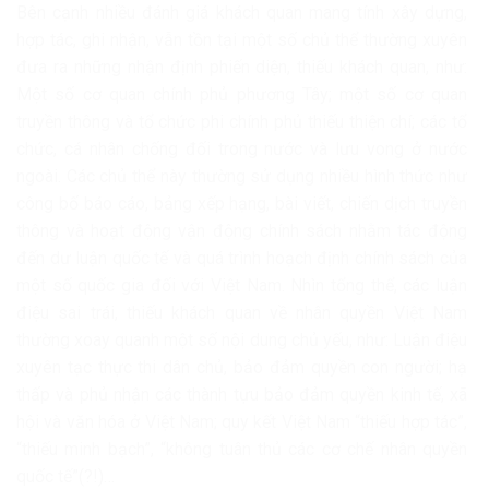
Bên cạnh nhiều đánh giá khách quan mang tính xây dựng,
hợp tác, ghi nhận, vẫn tồn tại một số chủ thể thường xuyên
đưa ra những nhận định phiến diện, thiếu khách quan, như:
Một số cơ quan chính phủ phương Tây; một số cơ quan
truyền thông và tổ chức phi chính phủ thiếu thiện chí; các tổ
chức, cá nhân chống đối trong nước và lưu vong ở nước
ngoài. Các chủ thể này thường sử dụng nhiều hình thức như
công bố báo cáo, bảng xếp hạng, bài viết, chiến dịch truyền
thông và hoạt động vận động chính sách nhằm tác động
đến dư luận quốc tế và quá trình hoạch định chính sách của
một số quốc gia đối với Việt Nam. Nhìn tổng thể, các luận
điệu sai trái, thiếu khách quan về nhân quyền Việt Nam
thường xoay quanh một số nội dung chủ yếu, như: Luận điệu
xuyên tạc thực thi dân chủ, bảo đảm quyền con người; hạ
thấp và phủ nhận các thành tựu bảo đảm quyền kinh tế, xã
hội và văn hóa ở Việt Nam; quy kết Việt Nam “thiếu hợp tác”,
“thiếu minh bạch”, “không tuân thủ các cơ chế nhân quyền
quốc tế”(?!)…