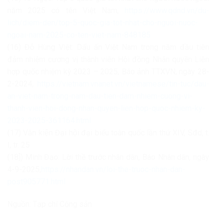
năm 2025 có tên Việt Nam,
https://www.qdnd.vn/du-
lich/diem-den/top-5-quoc-gia-tot-nhat-cho-nguoi-nuoc-
ngoai-nam-2025-co-ten-viet-nam-848185
(16) Đỗ Hùng Việt: Dấu ấn Việt Nam trong năm đầu tiên
đảm nhiệm cương vị thành viên Hội đồng Nhân quyền Liên
hợp quốc nhiệm kỳ 2023 – 2025, Báo ảnh TTXVN, ngày 28-
2-2024,
https://vietnam.vnanet.vn/vietnamese/tin-tuc/dau-
an-viet-nam-trong-nam-dau-tien-dam-nhiem-cuong-vi-
thanh-vien-hoi-dong-nhan-quyen-lien-hop-quoc-nhiem-ky-
2023-2025-361164.html
(17) Văn kiện Đại hội đại biểu toàn quốc lần thứ XIV, Sđd, t.
I, tr. 25
(18]) Minh Đạo: Lời thề trước nhân dân, Báo Nhân dân, ngày
4-9-2025,
https://nhandan.vn/loi-the-truoc-nhan-dan-
post905771.html
Nguồn: Tạp chí Cộng sản