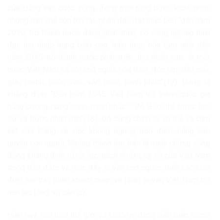
của Đảng vào cuộc sống, đồng thời từng bước khắc phục
những hạn chế còn tồn tại; phấn đấu đạt mục tiêu “đến năm
2030, trở thành nước đang phát triển, có công nghiệp hiện
đại, thu nhập trung bình cao; hiện thực hóa tầm nhìn đến
năm 2045 trở thành nước phát triển, thu nhập cao, là một
nước Việt Nam xã hội chủ nghĩa hòa bình, độc lập, dân chủ,
giàu mạnh, phồn vinh, văn minh, hạnh phúc”(17). Đảng ta
khẳng định: “Đến năm 2045: Việt Nam trở thành quốc gia
hùng cường, hưng thịnh, hạnh phúc – đó là lời thề trước lịch
sử và trước nhân dân”(18). Đó cũng chính là lời thề và cam
kết của Đảng về việc không ngừng bảo đảm, nâng cao
quyền con người. Những thành tựu trên là minh chứng sống
động khẳng định rõ nỗ lực, trách nhiệm, uy tín của Việt Nam
trong bảo đảm và thúc đẩy quyền con người, biến các luận
điệu sai trái, thiếu khách quan về nhân quyền Việt Nam trở
nên lạc lõng, vô căn cứ.
Hiện nay, tình hình thế giới và khu vực đang diễn biến nhanh