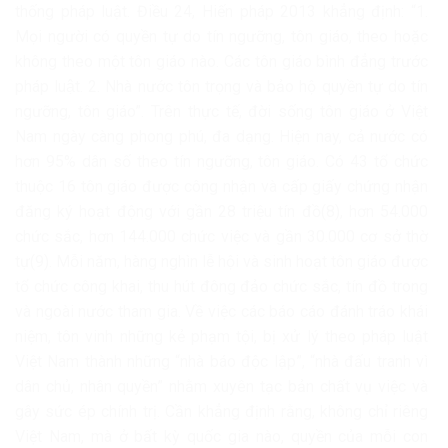
thống pháp luật. Điều 24, Hiến pháp 2013 khẳng định: “1.
Mọi người có quyền tự do tín ngưỡng, tôn giáo, theo hoặc
không theo một tôn giáo nào. Các tôn giáo bình đẳng trước
pháp luật. 2. Nhà nước tôn trọng và bảo hộ quyền tự do tín
ngưỡng, tôn giáo”. Trên thực tế, đời sống tôn giáo ở Việt
Nam ngày càng phong phú, đa dạng. Hiện nay, cả nước có
hơn 95% dân số theo tín ngưỡng, tôn giáo. Có 43 tổ chức
thuộc 16 tôn giáo được công nhận và cấp giấy chứng nhận
đăng ký hoạt động với gần 28 triệu tín đồ(8), hơn 54.000
chức sắc, hơn 144.000 chức việc và gần 30.000 cơ sở thờ
tự(9). Mỗi năm, hàng nghìn lễ hội và sinh hoạt tôn giáo được
tổ chức công khai, thu hút đông đảo chức sắc, tín đồ trong
và ngoài nước tham gia. Về việc các báo cáo đánh tráo khái
niệm, tôn vinh những kẻ phạm tội, bị xử lý theo pháp luật
Việt Nam thành những “nhà báo độc lập”, “nhà đấu tranh vì
dân chủ, nhân quyền” nhằm xuyên tạc bản chất vụ việc và
gây sức ép chính trị. Cần khẳng định rằng, không chỉ riêng
Việt Nam, mà ở bất kỳ quốc gia nào, quyền của mỗi con