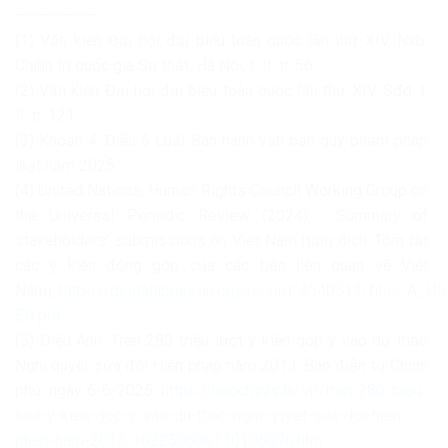
———————
(1) Văn kiện Đại hội đại biểu toàn quốc lần thứ XIV, Nxb.
Chính trị quốc gia Sự thật, Hà Nội, t. II, tr. 56
(2) Văn kiện Đại hội đại biểu toàn quốc lần thứ XIV, Sđd, t.
II, tr. 121
(3) Khoản 4, Điều 5 Luật Ban hành văn bản quy phạm pháp
luật năm 2025
(4) United Nations, Human Rights Council Working Group on
the Universal Periodic Review (2024): Summary of
stakeholders’ submissions on Viet Nam (tạm dịch: Tóm tắt
các ý kiến ​​đóng góp của các bên liên quan về Việt
Nam),
https://digitallibrary.un.org/record/4040513/files/
EN.pdf
(5) Diệu Anh: Trên 280 triệu lượt ý kiến góp ý vào dự thảo
Nghị quyết sửa đổi Hiến pháp năm 2013, Báo điện tử Chính
phủ, ngày 6-6-2025,
https://baochinhphu.vn/tren-280-trieu-
luot-y-kien-gop-y-vao-du-thao-nghi-quyet-sua-doi-hien-
phap-nam-2013-102250606110105076.htm