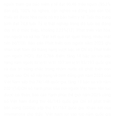
người tham gia bảo hiểm y tế đạt 96,46 triệu người (95,2%
dân số); 100% hộ nghèo, cận nghèo và đồng bào dân tộc
thiểu số được Nhà nước hỗ trợ bảo hiểm y tế. Tuổi thọ trung
bình đạt 74,8 tuổi. Tỷ lệ thất nghiệp trong độ tuổi lao động
duy trì ở mức thấp, khoảng 2,22%(12). Phát triển văn hóa,
con người và xã hội “đạt kết quả rất quan trọng, nhiều mặt
tiến bộ”(13). Báo cáo Phát triển con người năm 2025 ghi
nhận Việt Nam đã thăng hạng vượt bậc về Chỉ số Phát triển
con người (HDI), đạt 0,766 điểm, tăng 14 bậc so với xếp
hạng năm ngoái, từ vị trí vị trí 107 lên vị trí 93/193 quốc gia
và duy trì vững chắc trong nhóm nước có phát triển con
người cao. Chỉ số xếp hạng về bình đẳng giới năm 2025 của
Việt Nam xếp thứ 74/148 quốc gia, tăng 13 bậc so với năm
2021(14).Chỉ số hạnh phúc của con người Việt Nam liên tục
được cải thiện, Báo cáo Hạnh phúc thế giới năm 2025 công
bố Việt Nam đứng thứ 46/143 quốc gia. Chỉ số phát triển
bền vững (SDGs) xếp thứ 61/167 quốc gia. Khảo sát của
Internations cho thấy, “Việt Nam lọt vào top năm quốc gia