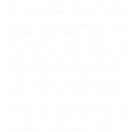
người, mỗi công dân phải gắn liền với trách nhiệm, nghĩa vụ
tuân thủ Hiến pháp và pháp luật; những đối tượng phạm tội
đều phải xử lý nghiêm theo quy định của pháp luật. Thời
gian qua, ở Việt Nam, việc phát hiện, điều tra, truy tố, xét xử
và thi hành án đối với các cá nhân lợi dụng quyền tự do dân
chủ để xâm phạm lợi ích của Nhà nước, quyền và lợi ích hợp
pháp của tổ chức, cá nhân luôn được thực hiện theo đúng
quy định của pháp luật, bảo đảm trình tự, thủ tục tố tụng và
các quyền của người bị buộc tội. Các vụ, việc đều được xử
lý công khai, minh bạch, có sự tham gia của luật sư và cơ
chế giám sát theo quy định, qua đó góp phần giữ vững ổn
định chính trị, bảo vệ trật tự, an toàn xã hội và quyền, lợi ích
hợp pháp của đông đảo người dân. Vì vậy, việc nghiêm trị
những kẻ cố tình thực hiện những hành vi vi phạm pháp luật,
chống đối Đảng, Nhà nước Việt Nam không thể gọi là “bắt
bớ, giam giữ nhà hoạt động nhân quyền”, “tù nhân lương
tâm”, “tù nhân chính trị”,… Những cáo buộc này không phản
ánh đúng bản chất của đời sống chính trị, xã hội ở Việt Nam.