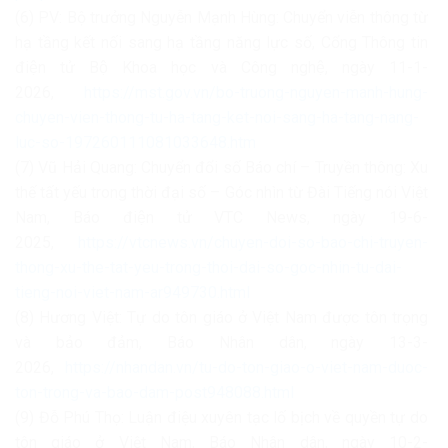
(6) PV: Bộ trưởng Nguyễn Mạnh Hùng: Chuyển viễn thông từ
hạ tầng kết nối sang hạ tầng năng lực số, Cổng Thông tin
điện tử Bộ Khoa học và Công nghệ, ngày 11-1-
2026,
https://mst.gov.vn/bo-truong-nguyen-manh-hung-
chuyen-vien-thong-tu-ha-tang-ket-noi-sang-ha-tang-nang-
luc-so-197260111081033648.htm
(7) Vũ Hải Quang: Chuyển đổi số Báo chí – Truyền thông: Xu
thế tất yếu trong thời đại số – Góc nhìn từ Đài Tiếng nói Việt
Nam, Báo điện tử VTC News, ngày 19-6-
2025,
https://vtcnews.vn/chuyen-doi-so-bao-chi-truyen-
thong-xu-the-tat-yeu-trong-thoi-dai-so-goc-nhin-tu-dai-
tieng-noi-viet-nam-ar949730.html
(8) Hương Việt: Tự do tôn giáo ở Việt Nam được tôn trọng
và bảo đảm, Báo Nhân dân, ngày 13-3-
2026,
https://nhandan.vn/tu-do-ton-giao-o-viet-nam-duoc-
ton-trong-va-bao-dam-post948088.html
(9) Đỗ Phú Thọ: Luận điệu xuyên tạc lố bịch về quyền tự do
tôn giáo ở Việt Nam, Báo Nhân dân, ngày 10-2-