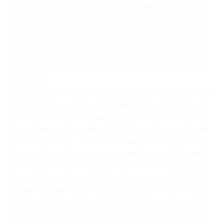
góp phần bảo đảm an ninh lương thực trên thế giới. Chương
trình Phát triển Liên hợp quốc (UNDP) công nhận Việt Nam
là “một trong những quốc gia thành công nhất thế giới trong
giảm nghèo đa chiều”; Ngân hàng Thế giới (WB) đánh giá:
“Việt Nam là thí dụ xuất sắc về thành công trong giảm
nghèo, với tiến bộ ở giáo dục, y tế, bình đẳng giới và an sinh
xã hội”(11).
Thành tựu về giáo dục, y tế, lao động – việc làm, văn hóa, xã
hội đều đạt được những bước tiến nổi bật, ấn tượng. Việt
Nam đã hoàn thành phổ cập giáo dục trung học cơ sở trên
phạm vi toàn quốc vào năm 2010, hiện tỷ lệ người biết chữ
trong độ tuổi từ 15 – 60 ở mức khoảng 98%, cao hơn đáng
kể so với tỷ lệ biết chữ trung bình trên toàn cầu. Tỷ lệ nhập
học đúng tuổi bậc tiểu học đạt 98,7%. Hệ thống giáo dục
tiếp tục mở rộng, tạo cơ hội học tập cho mọi người dân. Đặc
biệt, đã thực hiện miễn, hỗ trợ học phí đối với trẻ em mầm
non, học sinh phổ thông, người học chương trình giáo dục
phổ thông trong hệ thống giáo dục quốc dân. Năm 2025, số