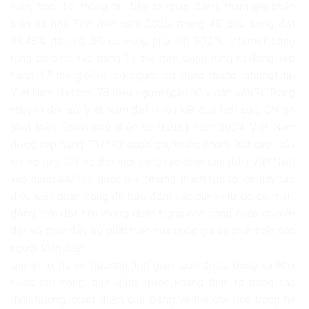
luận, trao đổi thông tin, bày tỏ quan điểm, tham gia phản
biện xã hội. Tính đến năm 2025, mạng 4G phủ sóng đạt
99,48% dân số; 5G có vùng phủ lên 90,2%, Internet băng
rộng cố định xếp hạng 11 thế giới, băng rộng di động xếp
hạng 17 thế giới(6); số người sử dụng mạng internet tại
Việt Nam đạt hơn 78 triệu người (gần 80% dân số)(7). Trong
chuyển đổi số, Việt Nam đạt nhiều kết quả tích cực: Chỉ số
phát triển Chính phủ điện tử (EGDI) năm 2024 Việt Nam
được xếp hạng 71/193 quốc gia, thuộc nhóm “rất cao” của
chỉ số này; Chỉ số đổi mới sáng tạo toàn cầu (GII) Việt Nam
xếp hạng 44/133 quốc gia. Những thành tựu to lớn này tạo
điều kiện quan trọng để bảo đảm các quyền tự do cá nhân,
đồng thời đặt nền móng quan trọng cho công cuộc chuyển
đổi số, thúc đẩy sự phát triển của quốc gia và phát triển con
người toàn diện.
Quyền tự do tín ngưỡng, tôn giáo luôn được Đảng và Nhà
nước tôn trọng, bảo đảm, được khẳng định rõ trong các
định hướng, quan điểm của Đảng và thể chế hóa trong hệ