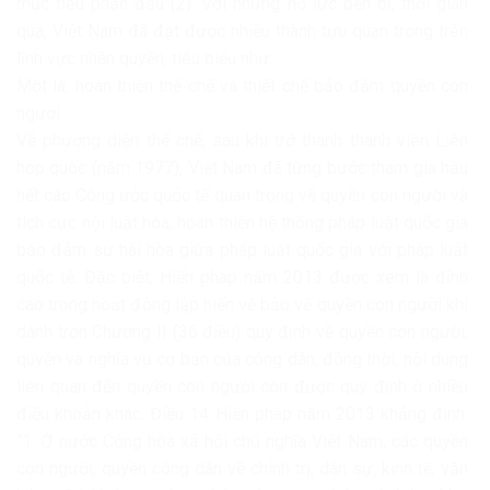
mục tiêu phấn đấu”(2). Với những nỗ lực bền bỉ, thời gian
qua, Việt Nam đã đạt được nhiều thành tựu quan trọng trên
lĩnh vực nhân quyền, tiêu biểu như:
Một là, hoàn thiện thể chế và thiết chế bảo đảm quyền con
người
Về phương diện thể chế, sau khi trở thành thành viên Liên
hợp quốc (năm 1977), Việt Nam đã từng bước tham gia hầu
hết các Công ước quốc tế quan trọng về quyền con người và
tích cực nội luật hóa, hoàn thiện hệ thống pháp luật quốc gia
bảo đảm sự hài hòa giữa pháp luật quốc gia với pháp luật
quốc tế. Đặc biệt, Hiến pháp năm 2013 được xem là đỉnh
cao trong hoạt động lập hiến về bảo vệ quyền con người khi
dành trọn Chương II (36 điều) quy định về quyền con người,
quyền và nghĩa vụ cơ bản của công dân; đồng thời, nội dung
liên quan đến quyền con người còn được quy định ở nhiều
điều khoản khác. Điều 14 Hiến pháp năm 2013 khẳng định:
“1. Ở nước Cộng hòa xã hội chủ nghĩa Việt Nam, các quyền
con người, quyền công dân về chính trị, dân sự, kinh tế, văn