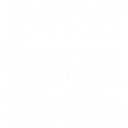
công nghệ, đổi mới sáng tạo và chuyển đổi số; phát triển
kinh tế số, kinh tế xanh, kinh tế tuần hoàn, tạo việc làm bền
vững, nâng cao thu nhập và chất lượng cuộc sống của
người dân. Đồng thời, thu hẹp khoảng cách phát triển giữa
các vùng, miền; quan tâm hỗ trợ các nhóm yếu thế, dễ bị tổn
thương.
Ba là, bảo đảm các quyền dân sự, chính trị và phát triển toàn
diện các lĩnh vực văn hóa, giáo dục, y tế và an sinh xã hội.
Tăng cường bảo vệ thực chất các quyền dân sự, chính trị,
kịp thời phòng ngừa và xử lý các hành vi xâm phạm quyền,
lợi ích hợp pháp của công dân. Xây dựng nền văn hóa tiên
tiến, đậm đà bản sắc dân tộc, hội nhập quốc tế, bảo đảm
quyền tham gia và hưởng thụ đời sống văn hóa của người
dân. Đẩy mạnh đổi mới căn bản, toàn diện giáo dục theo
hướng công bằng, bao trùm, bảo đảm cơ hội học tập suốt
đời và thu hẹp khoảng cách tiếp cận giáo dục giữa các
vùng, miền. Tiếp tục hoàn thiện hệ thống an sinh xã hội,