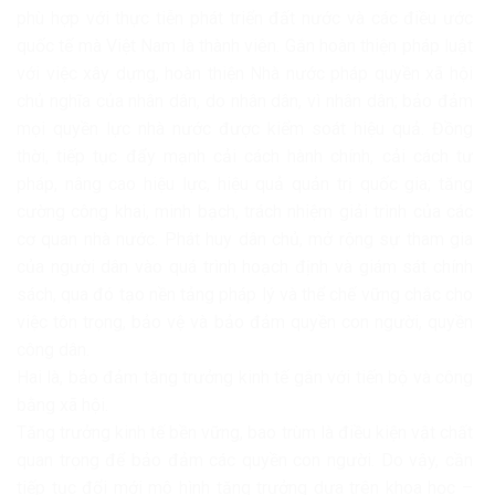
phù hợp với thực tiễn phát triển đất nước và các điều ước
quốc tế mà Việt Nam là thành viên. Gắn hoàn thiện pháp luật
với việc xây dựng, hoàn thiện Nhà nước pháp quyền xã hội
chủ nghĩa của nhân dân, do nhân dân, vì nhân dân; bảo đảm
mọi quyền lực nhà nước được kiểm soát hiệu quả. Đồng
thời, tiếp tục đẩy mạnh cải cách hành chính, cải cách tư
pháp, nâng cao hiệu lực, hiệu quả quản trị quốc gia; tăng
cường công khai, minh bạch, trách nhiệm giải trình của các
cơ quan nhà nước. Phát huy dân chủ, mở rộng sự tham gia
của người dân vào quá trình hoạch định và giám sát chính
sách, qua đó tạo nền tảng pháp lý và thể chế vững chắc cho
việc tôn trọng, bảo vệ và bảo đảm quyền con người, quyền
công dân.
Hai là, bảo đảm tăng trưởng kinh tế gắn với tiến bộ và công
bằng xã hội.
Tăng trưởng kinh tế bền vững, bao trùm là điều kiện vật chất
quan trọng để bảo đảm các quyền con người. Do vậy, cần
tiếp tục đổi mới mô hình tăng trưởng dựa trên khoa học –