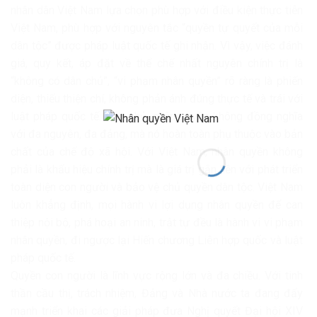
nhân dân Việt Nam lựa chọn phù hợp với điều kiện thực tiễn
Việt Nam, phù hợp với nguyên tắc “quyền tự quyết của mỗi
dân tộc” được pháp luật quốc tế ghi nhận. Vì vậy, việc đánh
giá, quy kết, áp đặt về thể chế nhất nguyên chính trị là
“không có dân chủ”, “vi phạm nhân quyền” rõ ràng là phiến
diện, thiếu thiện chí, không phản ánh đúng thực tế và trái với
luật pháp quốc tế. Dân chủ, nhân quyền không đồng nghĩa
với đa nguyên, đa đảng, mà nó hoàn toàn phụ thuộc vào bản
chất của chế độ xã hội. Với Việt Nam, nhân quyền không
phải là khẩu hiệu chính trị mà là giá trị gắn liền với phát triển
toàn diện con người và bảo vệ chủ quyền dân tộc. Việt Nam
luôn khẳng định, mọi hành vi lợi dụng nhân quyền để can
thiệp nội bộ, phá hoại an ninh, trật tự đều là hành vi vi phạm
nhân quyền, đi ngược lại Hiến chương Liên hợp quốc và luật
pháp quốc tế.
Quyền con người là lĩnh vực rộng lớn và đa chiều. Với tinh
thần cầu thị, trách nhiệm, Đảng và Nhà nước ta đang đẩy
mạnh triển khai các giải pháp đưa Nghị quyết Đại hội XIV