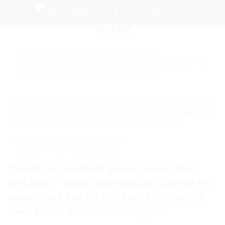
Skip
to
content
Mẹo nhỏ:
Để tìm kiếm chính xác tin bài của
nhanquyenvn.org, hãy search trên Google với cú pháp: "Từ
khóa" + "nhanquyenvn.org".
Tìm kiếm ngay
Trang chủ
»
Chính trị - Xã hội
»
Thành tựu bảo đảm quyền con
người ở Việt Nam – Minh chứng khẳng định uy tín quốc gia và bác
bỏ các luận điệu sai trái, thiếu khách quan về nhân quyền
10766
29 Tháng 5, 2026
Chính trị - Xã hội
Phản bác chính trị
Thành tựu bảo đảm quyền con người ở
Việt Nam – Minh chứng khẳng định uy tín
quốc gia và bác bỏ các luận điệu sai trái,
thiếu khách quan về nhân quyền