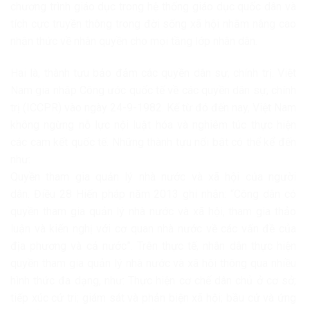
chương trình giáo dục trong hệ thống giáo dục quốc dân và
tích cực truyền thông trong đời sống xã hội nhằm nâng cao
nhận thức về nhân quyền cho mọi tầng lớp nhân dân.
Hai là, thành tựu bảo đảm các quyền dân sự, chính trị. Việt
Nam gia nhập Công ước quốc tế về các quyền dân sự, chính
trị (ICCPR) vào ngày 24-9-1982. Kể từ đó đến nay, Việt Nam
không ngừng nỗ lực nội luật hóa và nghiêm túc thực hiện
các cam kết quốc tế. Những thành tựu nổi bật có thể kể đến
như:
Quyền tham gia quản lý nhà nước và xã hội của người
dân. Điều 28 Hiến pháp năm 2013 ghi nhận: “Công dân có
quyền tham gia quản lý nhà nước và xã hội, tham gia thảo
luận và kiến nghị với cơ quan nhà nước về các vấn đề của
địa phương và cả nước”. Trên thực tế, nhân dân thực hiện
quyền tham gia quản lý nhà nước và xã hội thông qua nhiều
hình thức đa dạng, như: Thực hiện cơ chế dân chủ ở cơ sở;
tiếp xúc cử tri; giám sát và phản biện xã hội; bầu cử và ứng