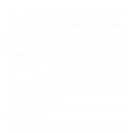
TCCS – Bảo đảm quyền con người là giá trị cốt lõi của tiến
bộ xã hội, đồng thời là tiêu chí quan trọng khẳng định uy tín,
vị thế của mỗi quốc gia. Tại Việt Nam, Đảng và Nhà nước ta
luôn nỗ lực bảo vệ, thúc đẩy quyền con người và đã đạt
được nhiều thành tựu quan trọng, được cộng đồng quốc tế
ghi nhận và đánh giá cao. Tuy nhiên, một số thế lực thù địch,
thiếu thiện chí vẫn cố tình tìm cách phủ nhận, đưa ra luận
điệu sai trái, thiếu khách quan về tình hình nhân quyền Việt
Nam. Việc tiếp tục nâng cao hiệu quả bảo đảm quyền con
người có ý nghĩa đặc biệt quan trọng nhằm đáp ứng yêu
cầu phát triển bền vững của đất nước, củng cố uy tín quốc
gia và chủ động đấu tranh, phản bác các luận điệu sai trái,
thiếu khách quan về nhân quyền.
Nhận diện luận điệu sai trái, thiếu khách quan về tình hình
nhân quyền ở Việt Nam
Thời gian qua, ở Việt Nam, vấn đề nhân quyền luôn nhận
được sự quan tâm của nhiều quốc gia, tổ chức và cá nhân.