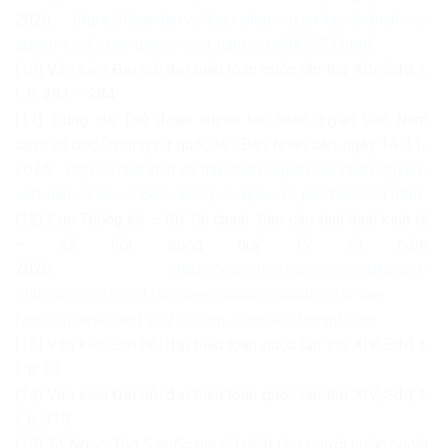
2026,
https://nhandan.vn/luan-dieu-xuyen-tac-lo-bich-ve-
quyen-tu-do-ton-giao-o-viet-nam-post942374.html
(10) Văn kiện Đại hội đại biểu toàn quốc lần thứ XIV, Sđd, t.
I, tr. 283 – 284
(11) Trung Hà: Thủ đoạn xuyên tạc nhân quyền Việt Nam
dưới vỏ bọc “chứng cứ quốc tế”, Báo Nhân dân, ngày 14-11-
2025,
https://nhandan.vn/thu-doan-xuyen-tac-nhan-quyen-
viet-nam-duoi-vo-boc-chung-cu-quoc-te-post922954.html
(12) Cục Thống kê – Bộ Tài chính: Báo cáo tình hình kinh tế
– xã hội trong quý IV và năm
2025,
https://www.nso.gov.vn/en/data-and-
statistics/2026/01/socio-economic-situation-in-the-
fourth-quarter-and-2025/?utm_source=chatgpt.com
(13) Văn kiện Đại hội đại biểu toàn quốc lần thứ XIV, Sđd, t.
I, tr. 50
(14) Văn kiện Đại hội đại biểu toàn quốc lần thứ XIV, Sđd, t.
I, tr. 310
(15) Tô Ngọc: Top 5 quốc gia tốt nhất cho người nước ngoài