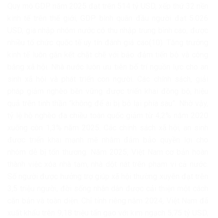
Quy mô GDP năm 2025 đạt trên 514 tỷ USD, xếp thứ 32 nền
kinh tế trên thế giới, GDP bình quân đầu người đạt 5.026
USD, gia nhập nhóm nước có thu nhập trung bình cao, được
nhiều tổ chức quốc tế uy tín đánh giá cao(10). Tăng trưởng
kinh tế luôn gắn kết chặt chẽ với bảo đảm tiến bộ và công
bằng xã hội. Nhà nước luôn ưu tiên bố trí nguồn lực cho an
sinh xã hội và phát triển con người. Các chính sách, giải
pháp giảm nghèo bền vững được triển khai đồng bộ, hiệu
quả trên tinh thần “không để ai bị bỏ lại phía sau”. Nhờ vậy,
tỷ lệ hộ nghèo đa chiều toàn quốc giảm từ 4,2% năm 2020
xuống còn 1,3% năm 2025. Các chính sách xã hội, an sinh
được triển khai mạnh mẽ nhằm đảm bảo quyền lợi cho
nhóm dễ bị tổn thương. Năm 2025, Việt Nam cơ bản hoàn
thành việc xóa nhà tạm, nhà dột nát trên phạm vi cả nước.
Số người được hưởng trợ giúp xã hội thường xuyên đạt trên
3,5 triệu người, đời sống nhân dân được cải thiện một cách
căn bản và toàn diện. Chỉ tính riêng năm 2024, Việt Nam đã
xuất khẩu trên 9,18 triệu tấn gạo với kim ngạch 5,75 tỷ USD,