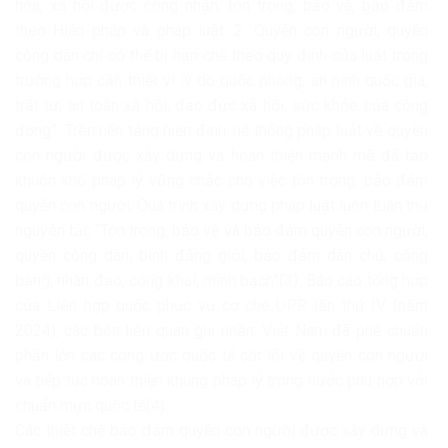
hóa, xã hội được công nhận, tôn trọng, bảo vệ, bảo đảm
theo Hiến pháp và pháp luật. 2. Quyền con người, quyền
công dân chỉ có thể bị hạn chế theo quy định của luật trong
trường hợp cần thiết vì lý do quốc phòng, an ninh quốc gia,
trật tự, an toàn xã hội, đạo đức xã hội, sức khỏe của cộng
đồng”. Trên nền tảng hiến định, hệ thống pháp luật về quyền
con người được xây dựng và hoàn thiện mạnh mẽ đã tạo
khuôn khổ pháp lý vững chắc cho việc tôn trọng, bảo đảm
quyền con người. Quá trình xây dựng pháp luật luôn tuân thủ
nguyên tắc “Tôn trọng, bảo vệ và bảo đảm quyền con người,
quyền công dân, bình đẳng giới; bảo đảm dân chủ, công
bằng, nhân đạo, công khai, minh bạch”(3). Báo cáo tổng hợp
của Liên hợp quốc phục vụ cơ chế UPR lần thứ IV (năm
2024), các bên liên quan ghi nhận: Việt Nam đã phê chuẩn
phần lớn các công ước quốc tế cốt lõi về quyền con người
và tiếp tục hoàn thiện khung pháp lý trong nước phù hợp với
chuẩn mực quốc tế(4).
Các thiết chế bảo đảm quyền con người được xây dựng và