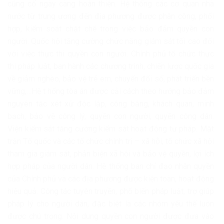
cũng cố ngày càng hoàn thiện. Hệ thống các cơ quan nhà
nước từ trung ương đến địa phương được phân công, phối
hợp, kiểm soát chặt chẽ trong việc bảo đảm quyền con
người. Quốc hội tăng cường chức năng giám sát tối cao đối
với việc thực thi quyền con người. Chính phủ tổ chức thực
thi pháp luật, ban hành các chương trình, chiến lược quốc gia
về giảm nghèo, bảo vệ trẻ em, chuyển đổi số, phát triển bền
vững,…Hệ t hống tòa án được cải cách theo hướng bảo đảm
nguyên tắc xét xử độc lập, công bằng, khách quan, minh
bạch, bảo vệ công lý, quyền con người, quyền công dân.
Viện kiểm sát tăng cường kiểm sát hoạt động tư pháp. Mặt
trận Tổ quốc và các tổ chức chính trị – xã hội, tổ chức xã hội
tham gia giám sát, phản biện xã hội và bảo vệ quyền, lợi ích
hợp pháp của người dân. Hệ thống ban chỉ đạo nhân quyền
của Chính phủ và các địa phương được kiện toàn, hoạt động
hiệu quả. Công tác tuyên truyền, phổ biến pháp luật, trợ giúp
pháp lý cho người dân, đặc biệt là các nhóm yếu thế luôn
được chú trọng. Nội dung quyền con người được đưa vào