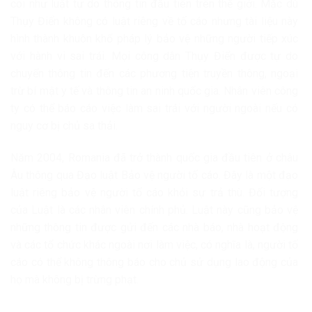
coi như luật tự do thông tin đầu tiên trên thế giới. Mặc dù
Thụy Điển không có luật riêng về tố cáo nhưng tài liệu này
hình thành khuôn khổ pháp lý bảo vệ những người tiếp xúc
với hành vi sai trái. Mọi công dân Thụy Điển được tự do
chuyển thông tin đến các phương tiện truyền thông, ngoại
trừ bí mật y tế và thông tin an ninh quốc gia. Nhân viên công
ty có thể báo cáo việc làm sai trái với người ngoài nếu có
nguy cơ bị chủ sa thải.
Năm 2004, Romania đã trở thành quốc gia đầu tiên ở châu
Âu thông qua Đạo luật Bảo vệ người tố cáo. Đây là một đạo
luật riêng bảo vệ người tố cáo khỏi sự trả thù. Đối tượng
của Luật là các nhân viên chính phủ. Luật này cũng bảo vệ
những thông tin được gửi đến các nhà báo, nhà hoạt động
và các tổ chức khác ngoài nơi làm việc, có nghĩa là, người tố
cáo có thể không thông báo cho chủ sử dụng lao động của
họ mà không bị trừng phạt.