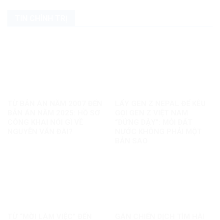
TIN CHÍNH TRỊ
TỪ BẢN ÁN NĂM 2007 ĐẾN
LẤY GEN Z NEPAL ĐỂ KÊU
BẢN ÁN NĂM 2025: HỒ SƠ
GỌI GEN Z VIỆT NAM
CÔNG KHAI NÓI GÌ VỀ
“ĐỨNG DẬY”: MỖI ĐẤT
NGUYỄN VĂN ĐÀI?
NƯỚC KHÔNG PHẢI MỘT
BẢN SAO
TỪ “MỜI LÀM VIỆC” ĐẾN
GÁN CHIẾN DỊCH TÌM HÀI