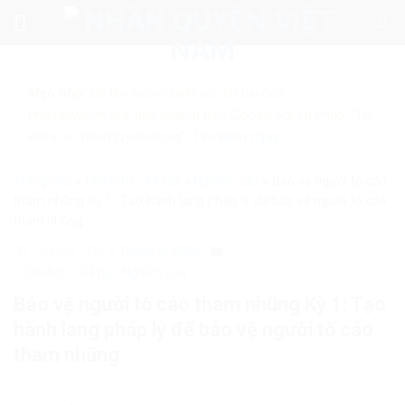
Skip
to
content
Mẹo nhỏ:
Để tìm kiếm chính xác tin bài của
nhanquyenvn.org, hãy search trên Google với cú pháp: "Từ
khóa" + "nhanquyenvn.org".
Tìm kiếm ngay
Trang chủ
»
Chính trị - Xã hội
»
Nghiên cứu
»
Bảo vệ người tố cáo
tham nhũng Kỳ 1: Tạo hành lang pháp lý để bảo vệ người tố cáo
tham nhũng
125901
5 Tháng 9, 2020
Chính trị - Xã hội
Nghiên cứu
Bảo vệ người tố cáo tham nhũng Kỳ 1: Tạo
hành lang pháp lý để bảo vệ người tố cáo
tham nhũng