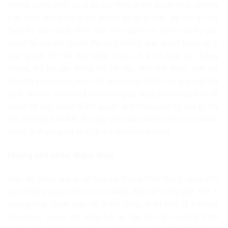
không quyết định xử lý tố cáo theo thẩm quyền hoặc không
kiến nghị người có thẩm quyền xử lý tố cáo. Áp dụng hình
thức kỷ luật cách chức đối với người có thẩm quyền giải
quyết tố cáo khi người đó cố ý không giải quyết hoặc cố ý
giải quyết tố cáo trái pháp luật; Cố ý bỏ qua các bằng
chứng, bỏ lọt các thông tin, tài liệu, làm mất hoặc làm sai
lệch hồ sơ vụ việc; bao che cho người bị tố cáo gây mất ổn
định, an ninh, trật tự xã hội; Không áp dụng biện pháp bảo vệ
người tố cáo thuộc thẩm quyền làm cho người tố cáo bị trả
thù, trù dập dẫn đến thương tích hoặc tổn hại cho sức khỏe
với tỷ lệ thương tật từ 61% trở lên hoặc bị chết.
Những khó khăn, thách thức
Mặc dù được luật pháp bảo vệ, nhưng nhìn chung, cuộc đời
của những người tố cáo nổi tiếng đều rất sóng gió. Rất ít
trường hợp được bảo vệ thành công. Điển hình là Edward
Snowden, người đã công bố tài liệu về các chương trình