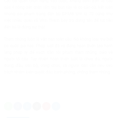
Các cơ quan chức năng vào cuộc, khẳng định đơn tố cáo
của 4 nông dân chân lấm tay bùn này là có căn cứ, kết luận
những sai phạm trong đền bù GPMB tỉnh lộ 70 cũng như
việc nhiều quan xã Vĩnh Thành bày trò đứng tên để rút tiền
đền bù là đúng sự thật.
Tham nhũng luôn là vấn nạn toàn cầu. Nó không loại trừ bất
cứ quốc gia nào. Pháp luật đã và đang hoàn thiện tạo hành
lang pháp lý để vạch trần tội phạm tham nhũng, bảo vệ
người tố cáo. Tuy nhiên hoàn thiện luật là chưa đủ, người
đứng đầu, cán bộ, công chức, và người dân cần nêu cao
trách nhiệm kiên quyết đấu tranh phòng, chống tham nhũng.