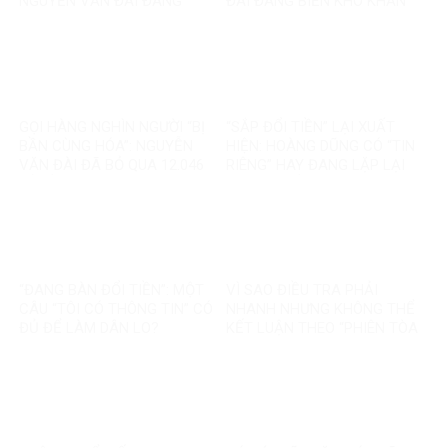
NGUYỄN VĂN ĐÀI ĐANG
ĐÀI ĐANG BIẾN KHÓ KHĂN
GOM MỌI KHÓ KHĂN THÀNH
THÀNH MỘT CÂU CHUYỆN
“MẤT NIỀM TIN”
KHÁC
GỌI HÀNG NGHÌN NGƯỜI “BỊ
“SẮP ĐỔI TIỀN” LẠI XUẤT
BẦN CÙNG HÓA”: NGUYỄN
HIỆN: HOÀNG DŨNG CÓ “TIN
VĂN ĐÀI ĐÃ BỎ QUA 12.046
RIÊNG” HAY ĐANG LẶP LẠI
TỶ ĐỒNG TÁI ĐỊNH CƯ VÀ
MỘT TIN ĐỒN CŨ?
85.000 SUẤT NHÀ ĐẤT THẾ
NÀO?
“ĐANG BÀN ĐỔI TIỀN”: MỘT
VÌ SAO ĐIỀU TRA PHẢI
CÂU “TÔI CÓ THÔNG TIN” CÓ
NHANH NHƯNG KHÔNG THỂ
ĐỦ ĐỂ LÀM DÂN LO?
KẾT LUẬN THEO “PHIÊN TÒA
MẠNG”?