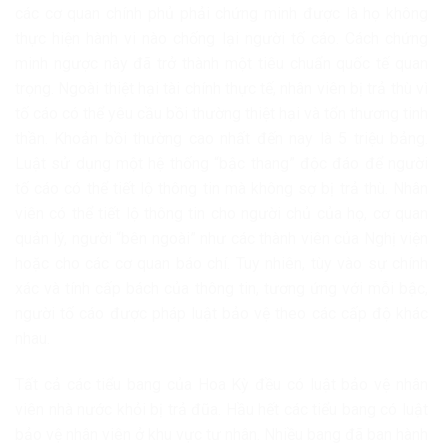
các cơ quan chính phủ phải chứng minh được là họ không
thực hiện hành vi nào chống lại người tố cáo. Cách chứng
minh ngược này đã trở thành một tiêu chuẩn quốc tế quan
trọng. Ngoài thiệt hại tài chính thực tế, nhân viên bị trả thù vì
tố cáo có thể yêu cầu bồi thường thiệt hại và tổn thương tinh
thần. Khoản bồi thường cao nhất đến nay là 5 triệu bảng.
Luật sử dụng một hệ thống “bậc thang” độc đáo để người
tố cáo có thể tiết lộ thông tin mà không sợ bị trả thù. Nhân
viên có thể tiết lộ thông tin cho người chủ của họ, cơ quan
quản lý, người “bên ngoài” như các thành viên của Nghị viện
hoặc cho các cơ quan báo chí. Tuy nhiên, tùy vào sự chính
xác và tính cấp bách của thông tin, tương ứng với mỗi bậc,
người tố cáo được pháp luật bảo vệ theo các cấp độ khác
nhau.
Tất cả các tiểu bang của Hoa Kỳ đều có luật bảo vệ nhân
viên nhà nước khỏi bị trả đũa. Hầu hết các tiểu bang có luật
bảo vệ nhân viên ở khu vực tư nhân. Nhiều bang đã ban hành