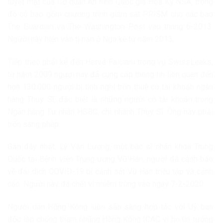
tuyệt mật của Cơ quan An ninh Quốc gia Hoa Kỳ NSA, trong
đó có bao gồm chương trình giám sát PRISM cho các báo
The Guardian và The Washington Post vào tháng 6-2013.
Người này hiện vẫn tị nạn ở Nga kể từ năm 2013.
Tiếp theo phải kể đến Hervé Falciani trong vụ SwissLeaks,
từ năm 2009 người này đã cung cấp thông tin liên quan đến
hơn 130.000 người bị tình nghi trốn thuế có tài khoản ngân
hàng Thụy Sĩ, đặc biệt là những người có tài khoản trong
Ngân hàng Tư nhân HSBC, chi nhánh Thụy Sĩ. Ông này phải
trốn sang pháp.
Gần đây nhất, Lý Văn Lượng, một bác sĩ nhãn khoa Trung
Quốc tại Bệnh viện Trung ương Vũ Hán, người đã cảnh báo
về đại dịch COVID-19 bị cảnh sát Vũ Hán triệu tập và cảnh
cáo. Người này đã chết vì nhiễm trùng vào ngày 7-2-2020.
Người dân Hồng Kông luôn sẵn sàng hợp tác với Uỷ ban
độc lập chống tham nhũng Hồng Kông ICAC vì họ tin tưởng