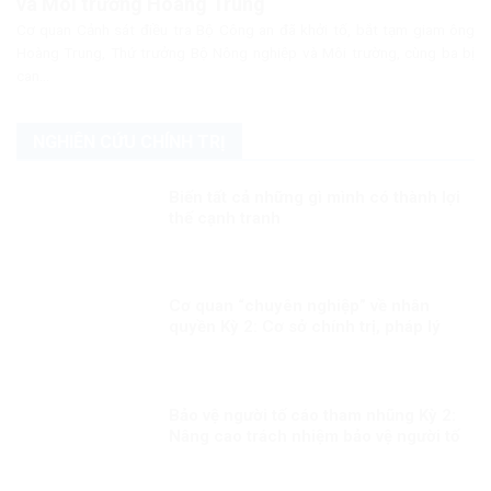
và Môi trường Hoàng Trung
Cơ quan Cảnh sát điều tra Bộ Công an đã khởi tố, bắt tạm giam ông
Hoàng Trung, Thứ trưởng Bộ Nông nghiệp và Môi trường, cùng ba bị
can...
NGHIÊN CỨU CHÍNH TRỊ
Biến tất cả những gì mình có thành lợi
thế cạnh tranh
Cơ quan “chuyên nghiệp” về nhân
quyền Kỳ 2: Cơ sở chính trị, pháp lý
cho việc xây dựng CQNQQG ở Việt
Nam
Bảo vệ người tố cáo tham nhũng Kỳ 2:
Nâng cao trách nhiệm bảo vệ người tố
cáo tham nhũng