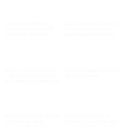
TIN SAI LAN ĐẾN HÀNG
Quyền con người ở Việt Nam
NGHÌN NGƯỜI: CHỈ NGƯỜI
– Vàng thật không sợ lửa –
ĐĂNG PHẢI CHỊU TRÁCH
Bài 2: Việt Nam thực thi các
NHIỆM, CÒN NỀN TẢNG THÌ
chuẩn mực quốc tế về quyền
SAO?
con người
Quyền con người ở Việt Nam
Vì một không gian mạng nhân
– Vàng thật không sợ lửa –
văn cho mỗi người
Bài 1: Minh chứng khách quan
bác bỏ mọi luận điệu sai trái
MƯỢN MỘT “CÔ GÁI TRẺ” ĐỂ
CỨ CÓ THU HỒI ĐẤT LÀ
NÓI THAY CẢ XÃ HỘI:
“CƯỚP ĐẤT”? NGUYỄN VĂN