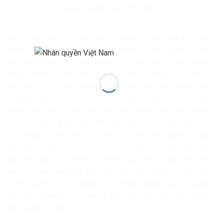
Thuận Trưởng, Ngô Minh Phiện
Để thể hiện sự tôn trọng đối với người tố cáo, tòa án ở Mỹ
đã ra nhiều quyết định bồi thường thiệt hại cho người tố cáo.
Một nhân viên phân tích thuộc Cơ quan nhà ở công cộng
bang California báo cáo về một vụ tiết lộ thông tin dự thầu.
Anh này bị sa thải nhưng được toà án phán quyết bồi
thường thiệt hại 1,3 triệu USD. Ở bang Pennsylvania, một
nhân viên dịch vụ nhà báo cáo một trường hợp kinh doanh
vụ lợi và nhận được 900.000 USD thiệt hại do mất việc làm.
Các khoản bồi thường lớn cũng được trao cho người tố cáo
báo cáo vi phạm về sức khỏe và an toàn công cộng. Một kỹ
sư nhà máy xử lý nước ở Connecticut đã bị mất việc làm
sau khi báo cáo lãnh đạo nhà máy rằng nguồn cung cấp
nước của thị trấn đã được xử lý không đúng. Tòa án quyết
định bồi thường cho viên kỹ sư 127.000 USD cho khoản
tiền lương bị mất.