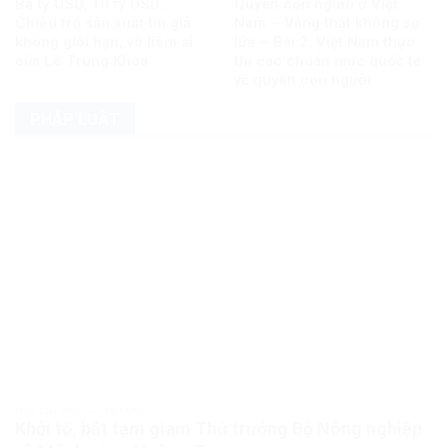
Ba tỷ USD, 10 tỷ USD…
Quyền con người ở Việt
Chiêu trò sản xuất tin giả
Nam – Vàng thật không sợ
không giới hạn, vô liêm sỉ
lửa – Bài 2: Việt Nam thực
của Lê Trung Khoa
thi các chuẩn mực quốc tế
về quyền con người
PHÁP LUẬT
PHÁP LUẬT PHÁP LUẬT VIỆT NAM
Khởi tố, bắt tạm giam Thứ trưởng Bộ Nông nghiệp