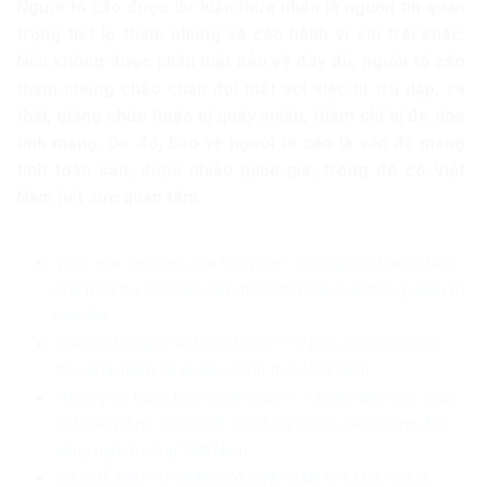
Người tố cáo được dư luận thừa nhận là nguồn tin quan
trọng tiết lộ tham nhũng và các hành vi sai trái khác.
Nếu không được pháp luật bảo vệ đầy đủ, người tố cáo
tham nhũng chắc chắn đối mặt với việc bị trù dập, sa
thải, giáng chức hoặc bị quấy nhiễu, thậm chí bị đe doạ
tính mạng. Do đó, bảo vệ người tố cáo là vấn đề mang
tính toàn cầu, được nhiều quốc gia, trong đó có Việt
Nam hết sức quan tâm.
Vượt qua “giới hạn của tiền phạt”: Cưỡng chế hành chính
như một trụ cột bảo đảm thực thi pháp luật trong quản trị
hiện đại
“Bầu cử là nghĩa vụ bị ép buộc”? – Nhận diện sự đánh
tráo khái niệm về quyền chính trị ở Việt Nam
“Không có tranh luận chính sách”? – Nhận diện ngộ nhận
và khẳng định thực chất đối thoại chính sách trong đời
sống nghị trường Việt Nam
CƠ CHẾ HIỆP THƯƠNG VÀ TÍNH DÂN CHỦ ĐẠI DIỆN: