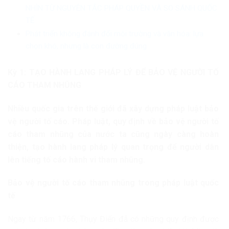
NHÌN TỪ NGUYÊN TẮC PHÁP QUYỀN VÀ SO SÁNH QUỐC
TẾ
Phát triển không đánh đổi môi trường và văn hóa: lựa
chọn khó, nhưng là con đường đúng
Kỳ 1: TẠO HÀNH LANG PHÁP LÝ ĐỂ BẢO VỆ NGƯỜI TỐ
CÁO THAM NHŨNG
Nhiều quốc gia trên thế giới đã xây dựng pháp luật bảo
vệ người tố cáo. Pháp luật, quy định về bảo vệ người tố
cáo tham nhũng của nước ta cũng ngày càng hoàn
thiện, tạo hành lang pháp lý quan trọng để người dân
lên tiếng tố cáo hành vi tham nhũng.
Bảo vệ người tố cáo tham nhũng trong pháp luật quốc
tế
Ngay từ năm 1766, Thụy Điển đã có những quy định được