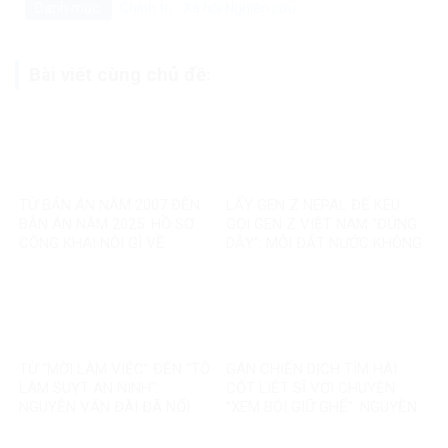
Danh mục:
Chính trị - Xã hội
Nghiên cứu
Bài viết cùng chủ đề:
TỪ BẢN ÁN NĂM 2007 ĐẾN
LẤY GEN Z NEPAL ĐỂ KÊU
BẢN ÁN NĂM 2025: HỒ SƠ
GỌI GEN Z VIỆT NAM “ĐỨNG
CÔNG KHAI NÓI GÌ VỀ
DẬY”: MỖI ĐẤT NƯỚC KHÔNG
NGUYỄN VĂN ĐÀI?
PHẢI MỘT BẢN SAO
TỪ “MỜI LÀM VIỆC” ĐẾN “TÔ
GÁN CHIẾN DỊCH TÌM HÀI
LÂM SUỴT AN NINH”:
CỐT LIỆT SĨ VỚI CHUYỆN
NGUYỄN VĂN ĐÀI ĐÃ NỐI
“XEM BÓI GIỮ GHẾ”: NGUYỄN
THÊM ĐIỀU GÌ?
VĂN ĐÀI ĐANG ĐÁNH TRÁO
ĐIỀU GÌ?