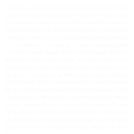
Trước khi sự việc sáng tỏ, người tố cáo đối mặt với những
nguy cơ bị trả thù, trù dập người tố cáo, thậm chí bị đe dọa
về tính mạng. Cựu đại tá công an Đinh Đình Phú, người có
công đấu tranh làm rõ vụ chia chác đất công ở Đồ Sơn, Hải
Phòng năm 2004, ông chia sẻ, trong thời gian ông tố cáo đã
bị xã hội đen đe dọa nhiều lần. Hay bốn nông dân nghèo
khó Lê Văn Lương, Nguyễn Thuận Trưởng, Nguyễn Văn Vinh,
Ngô Minh Phiện ở xã Vĩnh Thành, Vĩnh Linh, Quảng Trị. Họ
dũng cảm đấu tranh, tố cáo hành vi tham nhũng của một số
cán bộ sở tại trong dự án đền bù giải phóng mặt bằng
(GPMB) tỉnh lộ 70 nối từ Ngã ba cầu Hiền Lương lịch sử về
Bãi tắm Cửa Tùng danh tiếng. Vậy mà trong nhiều năm trời, 4
nông dân luôn bị đe dọa, bức hãm như bị cắt điện, phá hồ
nuôi cá… của gia đình họ. Dù rằng, Văn phòng Ban Chỉ đạo
T.Ư về phòng, chống tham nhũng (BCĐ) đã có nhiều công
văn lẫn không ít lần trực tiếp về tỉnh Quảng Trị yêu cầu chính
quyền sở tại phải cương quyết sửa sai, phải xin lỗi dân…