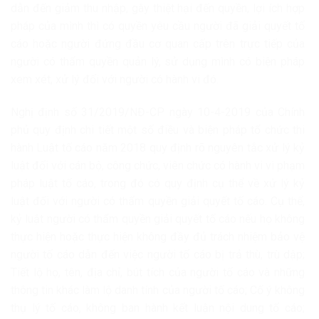
dẫn đến giảm thu nhập, gây thiệt hại đến quyền, lợi ích hợp
pháp của mình thì có quyền yêu cầu người đã giải quyết tố
cáo hoặc người đứng đầu cơ quan cấp trên trực tiếp của
người có thẩm quyền quản lý, sử dụng mình có biện pháp
xem xét, xử lý đối với người có hành vi đó.
Nghị định số 31/2019/NĐ-CP ngày 10-4-2019 của Chính
phủ quy định chi tiết một số điều và biện pháp tổ chức thi
hành Luật tố cáo năm 2018 quy định rõ nguyên tắc xử lý kỷ
luật đối với cán bộ, công chức, viên chức có hành vi vi phạm
pháp luật tố cáo, trong đó có quy định cụ thể về xử lý kỷ
luật đối với người có thẩm quyền giải quyết tố cáo. Cụ thể,
kỷ luật người có thẩm quyền giải quyết tố cáo nếu họ không
thực hiện hoặc thực hiện không đầy đủ trách nhiệm bảo vệ
người tố cáo dẫn đến việc người tố cáo bị trả thù, trù dập;
Tiết lộ họ, tên, địa chỉ, bút tích của người tố cáo và những
thông tin khác làm lộ danh tính của người tố cáo; Cố ý không
thụ lý tố cáo, không ban hành kết luận nội dung tố cáo;