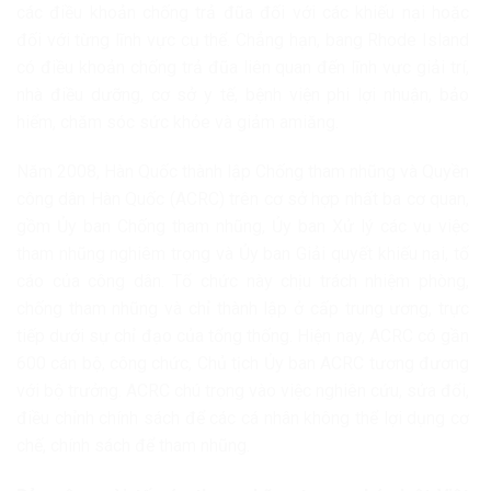
các điều khoản chống trả đũa đối với các khiếu nại hoặc
đối với từng lĩnh vực cụ thể. Chẳng hạn, bang Rhode Island
có điều khoản chống trả đũa liên quan đến lĩnh vực giải trí,
nhà điều dưỡng, cơ sở y tế, bệnh viện phi lợi nhuận, bảo
hiểm, chăm sóc sức khỏe và giảm amiăng.
Năm 2008, Hàn Quốc thành lập Chống tham nhũng và Quyền
công dân Hàn Quốc (ACRC) trên cơ sở hợp nhất ba cơ quan,
gồm Ủy ban Chống tham nhũng, Ủy ban Xử lý các vụ việc
tham nhũng nghiêm trọng và Ủy ban Giải quyết khiếu nại, tố
cáo của công dân. Tổ chức này chịu trách nhiệm phòng,
chống tham nhũng và chỉ thành lập ở cấp trung ương, trực
tiếp dưới sự chỉ đạo của tổng thống. Hiện nay, ACRC có gần
600 cán bộ, công chức, Chủ tịch Ủy ban ACRC tương đương
với bộ trưởng. ACRC chú trọng vào việc nghiên cứu, sửa đổi,
điều chỉnh chính sách để các cá nhân không thể lợi dụng cơ
chế, chính sách để tham nhũng.