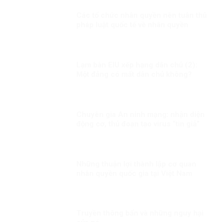
Các tổ chức nhân quyền nên tuân thủ
pháp luật quốc tế về nhân quyền
Lạm bàn EIU xếp hạng dân chủ (2):
Một đảng có mất dân chủ không?
Chuyên gia An ninh mạng: nhận diện
động cơ, thủ đoạn tạo virus “tin giả”
của thế lực chống phá đất nước!
Những thuận lợi thành lập cơ quan
nhân quyền quốc gia tại Việt Nam
Truyền thông bẩn và những nguy hại