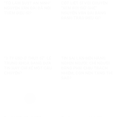
“TÔ LÂM SUỴT AN NINH”:
CỐT LIỆT SĨ VỚI CHUYỆN
NGUYỄN VĂN ĐÀI ĐÃ NỐI
“XEM BÓI GIỮ GHẾ”:
THÊM ĐIỀU GÌ?
NGUYỄN VĂN ĐÀI ĐANG
ĐÁNH TRÁO ĐIỀU GÌ?
“3 TỶ USD Ở THỤY SĨ”: LÊ
TIN SAI LAN ĐẾN HÀNG
TRUNG KHOA ĐANG ĐƯA
NGHÌN NGƯỜI: CHỈ NGƯỜI
TIN HAY CHỈ KỂ MỘT CÂU
ĐĂNG PHẢI CHỊU TRÁCH
CHUYỆN?
NHIỆM, CÒN NỀN TẢNG THÌ
SAO?