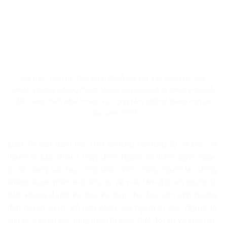
Hội nghị Tỉnh ủy Thái Bình đánh giá kết quả công tác nội
chính, phòng, chống tham nhũng và cải cách tư pháp 6 tháng
đầu năm, triển khai nhiệm vụ trọng tâm những tháng còn lại
của năm 2020
Luật Tố cáo dành hẳn một chương (chương 5) về bảo vệ
người tố cáo. Điều 37 quy định: Người có thẩm quyền quản
lý, sử dụng cán bộ, công chức, viên chức, người lao động
không được phân biệt đối xử về việc làm đối với người tố
cáo; không được trả thù, trù dập, đe dọa, làm ảnh hưởng
đến quyền và lợi ích hợp pháp của người tố cáo. Người tố
cáo có căn cứ cho rằng mình bị phân biệt đối xử về việc làm