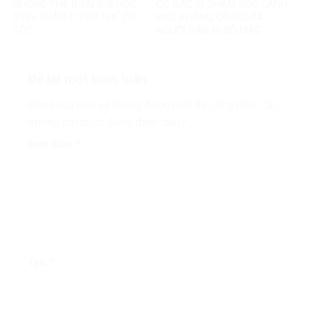
KHÔNG THỂ BIẾN 328 HỌC
CÓ BÁC SĨ CHĂM SÓC LÃNH
SINH THÀNH “TẬP THỂ CÓ
ĐẠO KHÔNG CÓ NGHĨA
TỘI”
NGƯỜI DÂN BỊ BỎ MẶC
Để lại một bình luận
Email của bạn sẽ không được hiển thị công khai.
Các
trường bắt buộc được đánh dấu
*
Bình luận
*
Tên
*