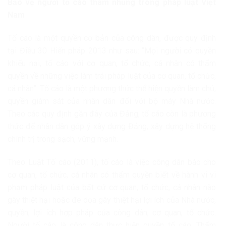
Bảo vệ người tố cáo tham nhũng trong pháp luật Việt
Nam
Tố cáo là một quyền cơ bản của công dân, được quy định
tại Điều 30 Hiến pháp 2013 như sau: “Mọi người có quyền
khiếu nại, tố cáo với cơ quan, tổ chức, cá nhân có thẩm
quyền về những việc làm trái pháp luật của cơ quan, tổ chức,
cá nhân”. Tố cáo là một phương thức thể hiện quyền làm chủ,
quyền giám sát của nhân dân đối với bộ máy Nhà nước.
Theo các quy định gần đây của Đảng, tố cáo còn là phương
thức để nhân dân góp ý xây dựng Đảng, xây dựng hệ thống
chính trị trong sạch, vững mạnh.
Theo Luật Tố cáo (2011), tố cáo là việc công dân báo cho
cơ quan, tổ chức, cá nhân có thẩm quyền biết về hành vi vi
phạm pháp luật của bất cứ cơ quan, tổ chức, cá nhân nào
gây thiệt hại hoặc đe dọa gây thiệt hại lợi ích của Nhà nước,
quyền, lợi ích hợp pháp của công dân, cơ quan, tổ chức.
Người tố cáo là công dân thực hiện quyền tố cáo. Thẩm