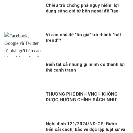
Chiêu trò chống phá nguy hiểm: lợi
dụng sóng gió từ bên ngoài để “tạo
bão ở bên trong”!
Vì sao chủ đề “tin giả” trở thành “hót
trend”?
Biến tất cả những gì mình có thành lợi
thế cạnh tranh
THƯƠNG PHẾ BINH VNCH KHÔNG
ĐƯỢC HƯỞNG CHÍNH SÁCH NHƯ
NGƯỜI CÓ CÔNG VỚI CÁCH MẠNG
LÀ KỲ THỊ?
Nghị định 121/2024/NĐ-CP: Bước
tiến cải cách, bảo vệ độc lập luật sư và