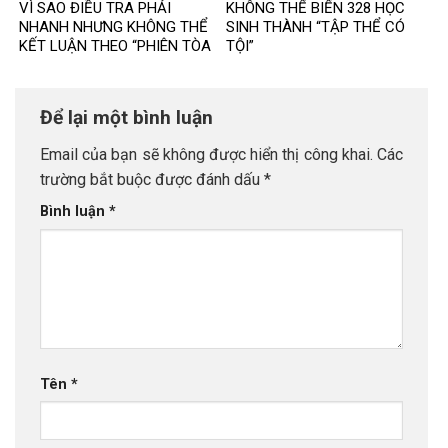
VÌ SAO ĐIỀU TRA PHẢI
KHÔNG THỂ BIẾN 328 HỌC
NHANH NHƯNG KHÔNG THỂ
SINH THÀNH “TẬP THỂ CÓ
KẾT LUẬN THEO “PHIÊN TÒA
TỘI”
MẠNG”?
Để lại một bình luận
Email của bạn sẽ không được hiển thị công khai.
Các
trường bắt buộc được đánh dấu
*
Bình luận
*
Tên
*