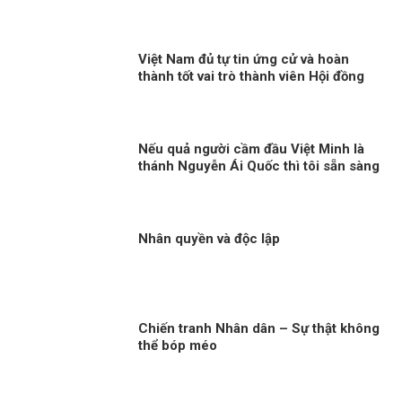
Việt Nam đủ tự tin ứng cử và hoàn
thành tốt vai trò thành viên Hội đồng
nhân quyền LHQ Kỳ 2: Năng lực làm
cầu nối giữa ASEAN và thế giới
Nếu quả người cầm đầu Việt Minh là
thánh Nguyễn Ái Quốc thì tôi sẵn sàng
thoái vị ngay
Nhân quyền và độc lập
Chiến tranh Nhân dân – Sự thật không
thể bóp méo