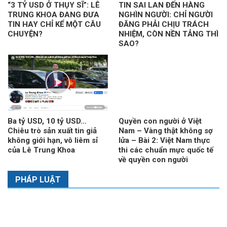
“3 TỶ USD Ở THỤY SĨ”: LÊ
TIN SAI LAN ĐẾN HÀNG
TRUNG KHOA ĐANG ĐƯA
NGHÌN NGƯỜI: CHỈ NGƯỜI
TIN HAY CHỈ KỂ MỘT CÂU
ĐĂNG PHẢI CHỊU TRÁCH
CHUYỆN?
NHIỆM, CÒN NỀN TẢNG THÌ
SAO?
Ba tỷ USD, 10 tỷ USD…
Quyền con người ở Việt
Chiêu trò sản xuất tin giả
Nam – Vàng thật không sợ
không giới hạn, vô liêm sỉ
lửa – Bài 2: Việt Nam thực
của Lê Trung Khoa
thi các chuẩn mực quốc tế
về quyền con người
PHÁP LUẬT