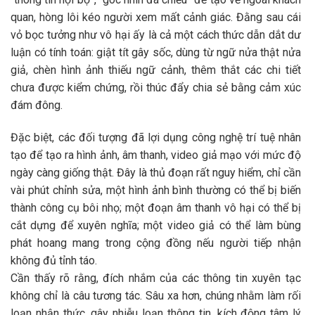
quan, hòng lôi kéo người xem mất cảnh giác. Đằng sau cái
vỏ bọc tưởng như vô hại ấy là cả một cách thức dẫn dắt dư
luận có tính toán: giật tít gây sốc, dùng từ ngữ nửa thật nửa
giả, chèn hình ảnh thiếu ngữ cảnh, thêm thắt các chi tiết
chưa được kiểm chứng, rồi thúc đẩy chia sẻ bằng cảm xúc
đám đông.
Đặc biệt, các đối tượng đã lợi dụng công nghệ trí tuệ nhân
tạo để tạo ra hình ảnh, âm thanh, video giả mạo với mức độ
ngày càng giống thật. Đây là thủ đoạn rất nguy hiểm, chỉ cần
vài phút chỉnh sửa, một hình ảnh bình thường có thể bị biến
thành công cụ bôi nhọ; một đoạn âm thanh vô hại có thể bị
cắt dựng để xuyên nghĩa; một video giả có thể làm bùng
phát hoang mang trong cộng đồng nếu người tiếp nhận
không đủ tỉnh táo.
Cần thấy rõ rằng, đích nhắm của các thông tin xuyên tạc
không chỉ là câu tương tác. Sâu xa hơn, chúng nhằm làm rối
loạn nhận thức, gây nhiễu loạn thông tin, kích động tâm lý