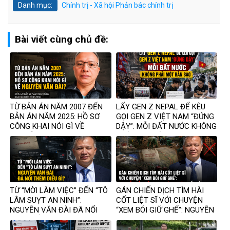
Danh mục:
Chính trị - Xã hội
Phản bác chính trị
Bài viết cùng chủ đề:
TỪ BẢN ÁN NĂM 2007 ĐẾN
LẤY GEN Z NEPAL ĐỂ KÊU
BẢN ÁN NĂM 2025: HỒ SƠ
GỌI GEN Z VIỆT NAM “ĐỨNG
CÔNG KHAI NÓI GÌ VỀ
DẬY”: MỖI ĐẤT NƯỚC KHÔNG
NGUYỄN VĂN ĐÀI?
PHẢI MỘT BẢN SAO
TỪ “MỜI LÀM VIỆC” ĐẾN “TÔ
GÁN CHIẾN DỊCH TÌM HÀI
LÂM SUỴT AN NINH”:
CỐT LIỆT SĨ VỚI CHUYỆN
NGUYỄN VĂN ĐÀI ĐÃ NỐI
“XEM BÓI GIỮ GHẾ”: NGUYỄN
THÊM ĐIỀU GÌ?
VĂN ĐÀI ĐANG ĐÁNH TRÁO
ĐIỀU GÌ?