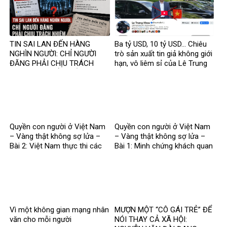
TIN SAI LAN ĐẾN HÀNG
Ba tỷ USD, 10 tỷ USD… Chiêu
NGHÌN NGƯỜI: CHỈ NGƯỜI
trò sản xuất tin giả không giới
ĐĂNG PHẢI CHỊU TRÁCH
hạn, vô liêm sỉ của Lê Trung
NHIỆM, CÒN NỀN TẢNG THÌ
Khoa
SAO?
Quyền con người ở Việt Nam
Quyền con người ở Việt Nam
– Vàng thật không sợ lửa –
– Vàng thật không sợ lửa –
Bài 2: Việt Nam thực thi các
Bài 1: Minh chứng khách quan
chuẩn mực quốc tế về quyền
bác bỏ mọi luận điệu sai trái
con người
Vì một không gian mạng nhân
MƯỢN MỘT “CÔ GÁI TRẺ” ĐỂ
văn cho mỗi người
NÓI THAY CẢ XÃ HỘI: