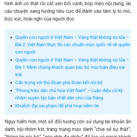
hình ảnh có thật rồi cắt xén bối cảnh, bóp méo nội dung, lái
câu chuyện sang hướng tiêu cực để đánh vào tâm lý tò mò,
bức xúc, hoài nghi của người đọc.
Quyền con người ở Việt Nam – Vàng thật không sợ lửa –
Bài 2: Việt Nam thực thi các chuẩn mực quốc tế về quyền
con người
Quyền con người ở Việt Nam – Vàng thật không sợ lửa –
Bài 1: Minh chứng khách quan bác bỏ mọi luận điệu sai
trái
Cẩn trọng với thủ đoạn phá đoàn kết nội bộ
“Phong trào dân chủ hóa Việt Nam” – Luận điệu cũ kỹ
nhằm xuyên tạc bản chất dân chủ của Đảng
Khuếch đại sai phạm để phá hoại niềm tin
Nguy hiểm hơn, một số đối tượng còn sử dụng tài khoản ẩn
danh, hội nhóm kín, trang mạng mạo danh “chia sẻ sự thật”,
“thông tin nội bộ”, “góc nhìn đa chiều” để tạo vẻ ngoài khách