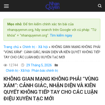
Skip
to
content
Mẹo nhỏ:
Để tìm kiếm chính xác tin bài của
nhanquyenvn.org, hãy search trên Google với cú pháp: "Từ
khóa" + "nhanquyenvn.org".
Tìm kiếm ngay
Trang chủ
»
Chính trị - Xã hội
»
KHÔNG GIAN MẠNG KHÔNG PHẢI
“VÙNG XÁM”: CẢNH GIÁC, NHẬN DIỆN VÀ KIÊN QUYẾT KHÔNG TIẾP
TAY CHO CÁC LUẬN ĐIỆU XUYÊN TẠC MỚI
12744
29 Tháng 5, 2026
Chính trị - Xã hội
Phản bác chính trị
KHÔNG GIAN MẠNG KHÔNG PHẢI “VÙNG
XÁM”: CẢNH GIÁC, NHẬN DIỆN VÀ KIÊN
QUYẾT KHÔNG TIẾP TAY CHO CÁC LUẬN
ĐIỆU XUYÊN TẠC MỚI