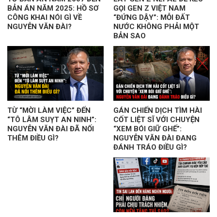
BẢN ÁN NĂM 2025: HỒ SƠ
GỌI GEN Z VIỆT NAM
CÔNG KHAI NÓI GÌ VỀ
“ĐỨNG DẬY”: MỖI ĐẤT
NGUYỄN VĂN ĐÀI?
NƯỚC KHÔNG PHẢI MỘT
BẢN SAO
TỪ “MỜI LÀM VIỆC” ĐẾN
GÁN CHIẾN DỊCH TÌM HÀI
“TÔ LÂM SUỴT AN NINH”:
CỐT LIỆT SĨ VỚI CHUYỆN
NGUYỄN VĂN ĐÀI ĐÃ NỐI
“XEM BÓI GIỮ GHẾ”:
THÊM ĐIỀU GÌ?
NGUYỄN VĂN ĐÀI ĐANG
ĐÁNH TRÁO ĐIỀU GÌ?