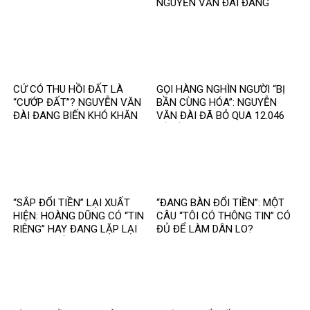
NGUYỄN VĂN ĐÀI ĐANG
GOM MỌI KHÓ KHĂN THÀNH
“MẤT NIỀM TIN”
CỨ CÓ THU HỒI ĐẤT LÀ
GỌI HÀNG NGHÌN NGƯỜI “BỊ
“CƯỚP ĐẤT”? NGUYỄN VĂN
BẦN CÙNG HÓA”: NGUYỄN
ĐÀI ĐANG BIẾN KHÓ KHĂN
VĂN ĐÀI ĐÃ BỎ QUA 12.046
THÀNH MỘT CÂU CHUYỆN
TỶ ĐỒNG TÁI ĐỊNH CƯ VÀ
KHÁC
85.000 SUẤT NHÀ ĐẤT THẾ
NÀO?
“SẮP ĐỔI TIỀN” LẠI XUẤT
“ĐANG BÀN ĐỔI TIỀN”: MỘT
HIỆN: HOÀNG DŨNG CÓ “TIN
CÂU “TÔI CÓ THÔNG TIN” CÓ
RIÊNG” HAY ĐANG LẶP LẠI
ĐỦ ĐỂ LÀM DÂN LO?
MỘT TIN ĐỒN CŨ?