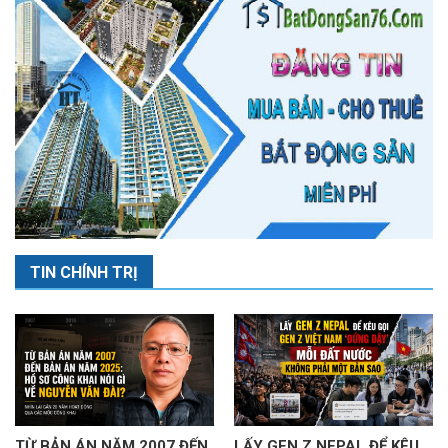
TIN CHÍNH TRỊ
TỪ BẢN ÁN NĂM 2007 ĐẾN
LẤY GEN Z NEPAL ĐỂ KÊU