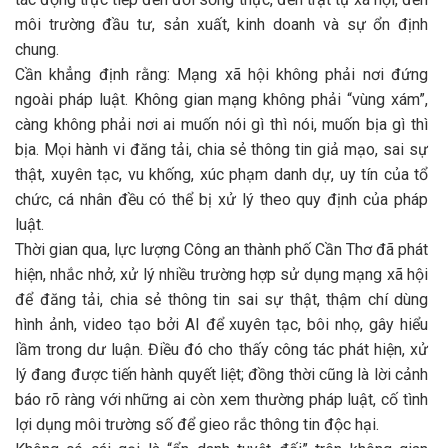
môi trường đầu tư, sản xuất, kinh doanh và sự ổn định
chung.
Cần khẳng định rằng: Mạng xã hội không phải nơi đứng
ngoài pháp luật. Không gian mạng không phải “vùng xám”,
càng không phải nơi ai muốn nói gì thì nói, muốn bịa gì thì
bịa. Mọi hành vi đăng tải, chia sẻ thông tin giả mạo, sai sự
thật, xuyên tạc, vu khống, xúc phạm danh dự, uy tín của tổ
chức, cá nhân đều có thể bị xử lý theo quy định của pháp
luật.
Thời gian qua, lực lượng Công an thành phố Cần Thơ đã phát
hiện, nhắc nhở, xử lý nhiều trường hợp sử dụng mạng xã hội
để đăng tải, chia sẻ thông tin sai sự thật, thậm chí dùng
hình ảnh, video tạo bởi AI để xuyên tạc, bôi nhọ, gây hiểu
lầm trong dư luận. Điều đó cho thấy công tác phát hiện, xử
lý đang được tiến hành quyết liệt; đồng thời cũng là lời cảnh
báo rõ ràng với những ai còn xem thường pháp luật, cố tình
lợi dụng môi trường số để gieo rắc thông tin độc hại.