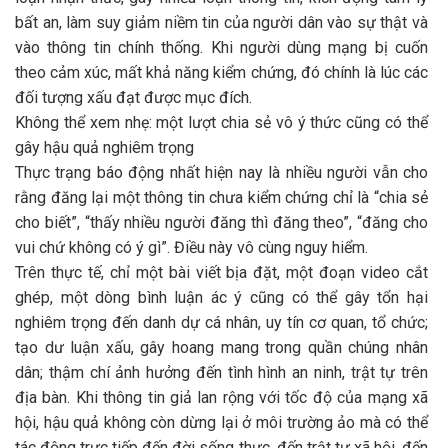
bất an, làm suy giảm niềm tin của người dân vào sự thật và
vào thông tin chính thống. Khi người dùng mạng bị cuốn
theo cảm xúc, mất khả năng kiểm chứng, đó chính là lúc các
đối tượng xấu đạt được mục đích.
Không thể xem nhẹ: một lượt chia sẻ vô ý thức cũng có thể
gây hậu quả nghiêm trọng
Thực trạng báo động nhất hiện nay là nhiều người vẫn cho
rằng đăng lại một thông tin chưa kiểm chứng chỉ là “chia sẻ
cho biết”, “thấy nhiều người đăng thì đăng theo”, “đăng cho
vui chứ không có ý gì”. Điều này vô cùng nguy hiểm.
Trên thực tế, chỉ một bài viết bịa đặt, một đoạn video cắt
ghép, một dòng bình luận ác ý cũng có thể gây tổn hại
nghiêm trọng đến danh dự cá nhân, uy tín cơ quan, tổ chức;
tạo dư luận xấu, gây hoang mang trong quần chúng nhân
dân; thậm chí ảnh hưởng đến tình hình an ninh, trật tự trên
địa bàn. Khi thông tin giả lan rộng với tốc độ của mạng xã
hội, hậu quả không còn dừng lại ở môi trường ảo mà có thể
tác động trực tiếp đến đời sống thực, đến trật tự xã hội, đến