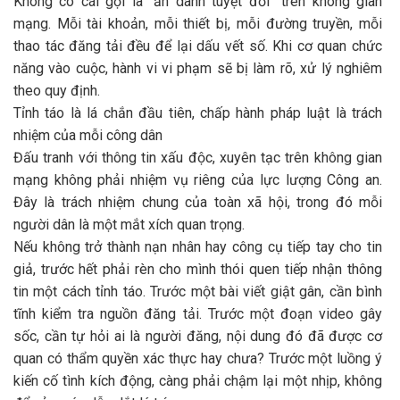
Không có cái gọi là “ẩn danh tuyệt đối” trên không gian
mạng. Mỗi tài khoản, mỗi thiết bị, mỗi đường truyền, mỗi
thao tác đăng tải đều để lại dấu vết số. Khi cơ quan chức
năng vào cuộc, hành vi vi phạm sẽ bị làm rõ, xử lý nghiêm
theo quy định.
Tỉnh táo là lá chắn đầu tiên, chấp hành pháp luật là trách
nhiệm của mỗi công dân
Đấu tranh với thông tin xấu độc, xuyên tạc trên không gian
mạng không phải nhiệm vụ riêng của lực lượng Công an.
Đây là trách nhiệm chung của toàn xã hội, trong đó mỗi
người dân là một mắt xích quan trọng.
Nếu không trở thành nạn nhân hay công cụ tiếp tay cho tin
giả, trước hết phải rèn cho mình thói quen tiếp nhận thông
tin một cách tỉnh táo. Trước một bài viết giật gân, cần bình
tĩnh kiểm tra nguồn đăng tải. Trước một đoạn video gây
sốc, cần tự hỏi ai là người đăng, nội dung đó đã được cơ
quan có thẩm quyền xác thực hay chưa? Trước một luồng ý
kiến cố tình kích động, càng phải chậm lại một nhịp, không