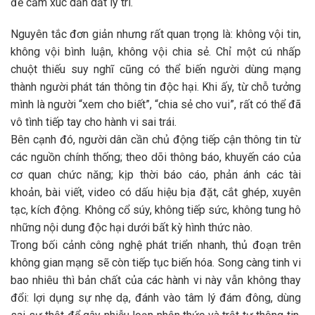
để cảm xúc dẫn dắt lý trí.
Nguyên tắc đơn giản nhưng rất quan trọng là: không vội tin,
không vội bình luận, không vội chia sẻ. Chỉ một cú nhấp
chuột thiếu suy nghĩ cũng có thể biến người dùng mạng
thành người phát tán thông tin độc hại. Khi ấy, từ chỗ tưởng
mình là người “xem cho biết”, “chia sẻ cho vui”, rất có thể đã
vô tình tiếp tay cho hành vi sai trái.
Bên cạnh đó, người dân cần chủ động tiếp cận thông tin từ
các nguồn chính thống; theo dõi thông báo, khuyến cáo của
cơ quan chức năng; kịp thời báo cáo, phản ánh các tài
khoản, bài viết, video có dấu hiệu bịa đặt, cắt ghép, xuyên
tạc, kích động. Không cổ súy, không tiếp sức, không tung hô
những nội dung độc hại dưới bất kỳ hình thức nào.
Trong bối cảnh công nghệ phát triển nhanh, thủ đoạn trên
không gian mạng sẽ còn tiếp tục biến hóa. Song càng tinh vi
bao nhiêu thì bản chất của các hành vi này vẫn không thay
đổi: lợi dụng sự nhẹ dạ, đánh vào tâm lý đám đông, dùng