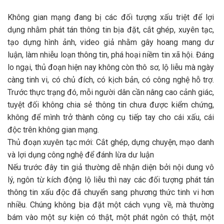
Không gian mạng đang bị các đối tượng xấu triệt để lợi
dụng nhằm phát tán thông tin bịa đặt, cắt ghép, xuyên tạc,
tạo dựng hình ảnh, video giả nhằm gây hoang mang dư
luận, làm nhiễu loạn thông tin, phá hoại niềm tin xã hội. Đáng
lo ngại, thủ đoạn hiện nay không còn thô sơ, lộ liễu mà ngày
càng tinh vi, có chủ đích, có kịch bản, có công nghệ hỗ trợ.
Trước thực trạng đó, mỗi người dân cần nâng cao cảnh giác,
tuyệt đối không chia sẻ thông tin chưa được kiểm chứng,
không để mình trở thành công cụ tiếp tay cho cái xấu, cái
độc trên không gian mạng.
Thủ đoạn xuyên tạc mới: Cắt ghép, dựng chuyện, mạo danh
và lợi dụng công nghệ để đánh lừa dư luận
Nếu trước đây tin giả thường dễ nhận diện bởi nội dung vô
lý, ngôn từ kích động lộ liễu thì nay các đối tượng phát tán
thông tin xấu độc đã chuyển sang phương thức tinh vi hơn
nhiều. Chúng không bịa đặt một cách vụng về, mà thường
bám vào một sự kiện có thật, một phát ngôn có thật, một