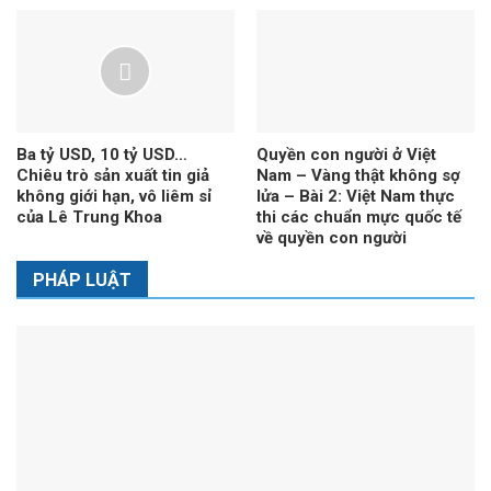
Ba tỷ USD, 10 tỷ USD…
Quyền con người ở Việt
Chiêu trò sản xuất tin giả
Nam – Vàng thật không sợ
không giới hạn, vô liêm sỉ
lửa – Bài 2: Việt Nam thực
của Lê Trung Khoa
thi các chuẩn mực quốc tế
về quyền con người
PHÁP LUẬT