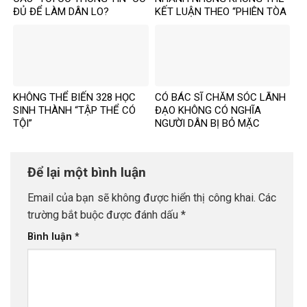
ĐỦ ĐỂ LÀM DÂN LO?
KẾT LUẬN THEO “PHIÊN TÒA
MẠNG”?
KHÔNG THỂ BIẾN 328 HỌC
CÓ BÁC SĨ CHĂM SÓC LÃNH
SINH THÀNH “TẬP THỂ CÓ
ĐẠO KHÔNG CÓ NGHĨA
TỘI”
NGƯỜI DÂN BỊ BỎ MẶC
Để lại một bình luận
Email của bạn sẽ không được hiển thị công khai.
Các
trường bắt buộc được đánh dấu
*
Bình luận
*