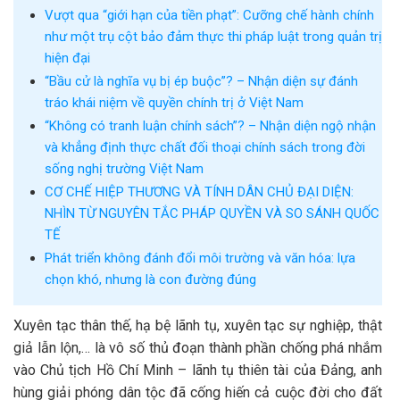
Vượt qua “giới hạn của tiền phạt”: Cưỡng chế hành chính
như một trụ cột bảo đảm thực thi pháp luật trong quản trị
hiện đại
“Bầu cử là nghĩa vụ bị ép buộc”? – Nhận diện sự đánh
tráo khái niệm về quyền chính trị ở Việt Nam
“Không có tranh luận chính sách”? – Nhận diện ngộ nhận
và khẳng định thực chất đối thoại chính sách trong đời
sống nghị trường Việt Nam
CƠ CHẾ HIỆP THƯƠNG VÀ TÍNH DÂN CHỦ ĐẠI DIỆN:
NHÌN TỪ NGUYÊN TẮC PHÁP QUYỀN VÀ SO SÁNH QUỐC
TẾ
Phát triển không đánh đổi môi trường và văn hóa: lựa
chọn khó, nhưng là con đường đúng
Xuyên tạc thân thế, hạ bệ lãnh tụ, xuyên tạc sự nghiệp, thật
giả lẫn lộn,… là vô số thủ đoạn thành phần chống phá nhắm
vào Chủ tịch Hồ Chí Minh – lãnh tụ thiên tài của Đảng, anh
hùng giải phóng dân tộc đã cống hiến cả cuộc đời cho đất