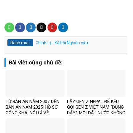
Danh mục:
Chính trị - Xã hội
Nghiên cứu
Bài viết cùng chủ đề:
TỪ BẢN ÁN NĂM 2007 ĐẾN
LẤY GEN Z NEPAL ĐỂ KÊU
BẢN ÁN NĂM 2025: HỒ SƠ
GỌI GEN Z VIỆT NAM “ĐỨNG
CÔNG KHAI NÓI GÌ VỀ
DẬY”: MỖI ĐẤT NƯỚC KHÔNG
NGUYỄN VĂN ĐÀI?
PHẢI MỘT BẢN SAO