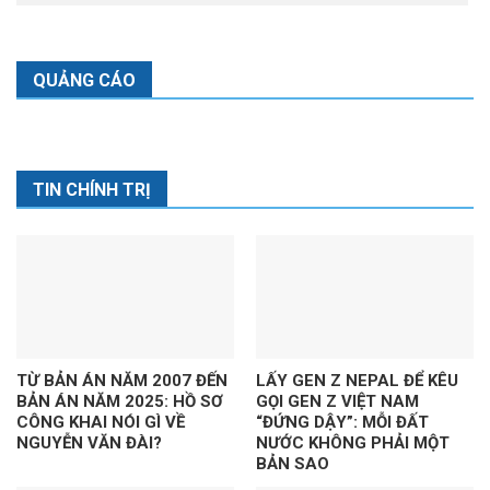
QUẢNG CÁO
TIN CHÍNH TRỊ
TỪ BẢN ÁN NĂM 2007 ĐẾN
LẤY GEN Z NEPAL ĐỂ KÊU
BẢN ÁN NĂM 2025: HỒ SƠ
GỌI GEN Z VIỆT NAM
CÔNG KHAI NÓI GÌ VỀ
“ĐỨNG DẬY”: MỖI ĐẤT
NGUYỄN VĂN ĐÀI?
NƯỚC KHÔNG PHẢI MỘT
BẢN SAO