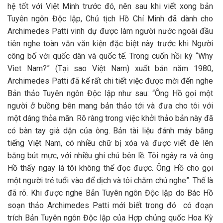
hệ tốt với Việt Minh trước đó, nên sau khi viết xong bản
Tuyên ngôn Độc lập, Chủ tịch Hồ Chí Minh đã dành cho
Archimedes Patti vinh dự được làm người nước ngoài đầu
tiên nghe toàn văn văn kiện đặc biệt này trước khi Người
công bố với quốc dân và quốc tế. Trong cuốn hồi ký “Why
Viet Nam?” (Tại sao Việt Nam) xuất bản năm 1980,
Archimedes Patti đã kể rất chi tiết việc được mời đến nghe
Bản thảo Tuyên ngôn Độc lập như sau: “Ông Hồ gọi một
người ở buồng bên mang bản thảo tới và đưa cho tôi với
một dáng thỏa mãn. Rõ ràng trong việc khởi thảo bản này đã
có bàn tay già dặn của ông. Bản tài liệu đánh máy bằng
tiếng Việt Nam, có nhiều chữ bị xóa và được viết đè lên
bằng bút mực, với nhiều ghi chú bên lề. Tôi ngây ra và ông
Hồ thấy ngay là tôi không thể đọc được. Ông Hồ cho gọi
một người trẻ tuổi vào để dịch và tôi chăm chú nghe”. Thế là
đã rõ. Khi được nghe Bản Tuyên ngôn Độc lập do Bác Hồ
soạn thảo Archimedes Patti mới biết trong đó có đoạn
trích Bản Tuyên ngôn Độc lập của Hợp chủng quốc Hoa Kỳ