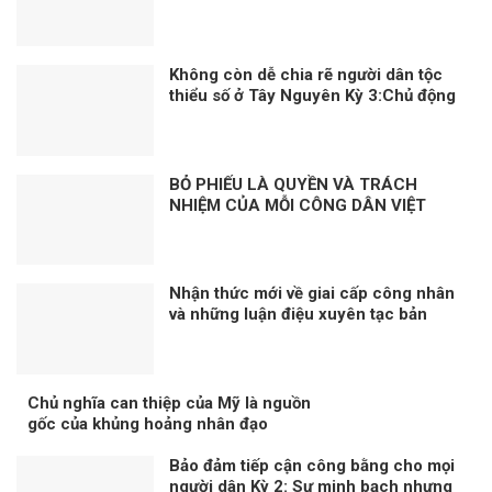
khát vọng, mục tiêu phát triển đất
nước Kỳ 1: Lấy con người là trung tâm
Không còn dễ chia rẽ người dân tộc
thiểu số ở Tây Nguyên Kỳ 3:Chủ động
phòng ngừa, đấu tranh
BỎ PHIẾU LÀ QUYỀN VÀ TRÁCH
NHIỆM CỦA MỖI CÔNG DÂN VIỆT
NAM
Nhận thức mới về giai cấp công nhân
và những luận điệu xuyên tạc bản
chất giai cấp công nhân hiện nay
Chủ nghĩa can thiệp của Mỹ là nguồn
gốc của khủng hoảng nhân đạo
Bảo đảm tiếp cận công bằng cho mọi
người dân Kỳ 2: Sự minh bạch nhưng