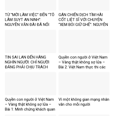
TỪ “MỜI LÀM VIỆC” ĐẾN “TÔ
GÁN CHIẾN DỊCH TÌM HÀI
LÂM SUỴT AN NINH”:
CỐT LIỆT SĨ VỚI CHUYỆN
NGUYỄN VĂN ĐÀI ĐÃ NỐI
“XEM BÓI GIỮ GHẾ”: NGUYỄN
THÊM ĐIỀU GÌ?
VĂN ĐÀI ĐANG ĐÁNH TRÁO
ĐIỀU GÌ?
TIN SAI LAN ĐẾN HÀNG
Quyền con người ở Việt Nam
NGHÌN NGƯỜI: CHỈ NGƯỜI
– Vàng thật không sợ lửa –
ĐĂNG PHẢI CHỊU TRÁCH
Bài 2: Việt Nam thực thi các
NHIỆM, CÒN NỀN TẢNG THÌ
chuẩn mực quốc tế về quyền
SAO?
con người
Quyền con người ở Việt Nam
Vì một không gian mạng nhân
– Vàng thật không sợ lửa –
văn cho mỗi người
Bài 1: Minh chứng khách quan
bác bỏ mọi luận điệu sai trái