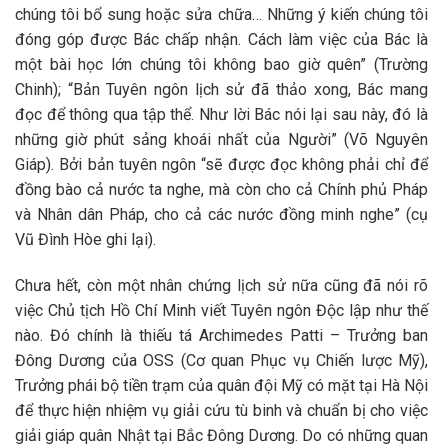
chúng tôi bổ sung hoặc sửa chữa… Những ý kiến chúng tôi
đóng góp được Bác chấp nhận. Cách làm việc của Bác là
một bài học lớn chúng tôi không bao giờ quên” (Trường
Chinh); “Bản Tuyên ngôn lịch sử đã thảo xong, Bác mang
đọc để thông qua tập thể. Như lời Bác nói lại sau này, đó là
những giờ phút sảng khoái nhất của Người” (Võ Nguyên
Giáp). Bởi bản tuyên ngôn “sẽ được đọc không phải chỉ để
đồng bào cả nước ta nghe, mà còn cho cả Chính phủ Pháp
và Nhân dân Pháp, cho cả các nước đồng minh nghe” (cụ
Vũ Đình Hòe ghi lại).
Chưa hết, còn một nhân chứng lịch sử nữa cũng đã nói rõ
việc Chủ tịch Hồ Chí Minh viết Tuyên ngôn Độc lập như thế
nào. Đó chính là thiếu tá Archimedes Patti – Trưởng ban
Đông Dương của OSS (Cơ quan Phục vụ Chiến lược Mỹ),
Trưởng phái bộ tiền trạm của quân đội Mỹ có mặt tại Hà Nội
để thực hiện nhiệm vụ giải cứu tù binh và chuẩn bị cho việc
giải giáp quân Nhật tại Bắc Đông Dương. Do có những quan