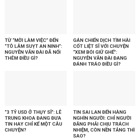
TỪ “MỜI LÀM VIỆC” ĐẾN
GÁN CHIẾN DỊCH TÌM HÀI
“TÔ LÂM SUỴT AN NINH”:
CỐT LIỆT SĨ VỚI CHUYỆN
NGUYỄN VĂN ĐÀI ĐÃ NỐI
“XEM BÓI GIỮ GHẾ”:
THÊM ĐIỀU GÌ?
NGUYỄN VĂN ĐÀI ĐANG
ĐÁNH TRÁO ĐIỀU GÌ?
“3 TỶ USD Ở THỤY SĨ”: LÊ
TIN SAI LAN ĐẾN HÀNG
TRUNG KHOA ĐANG ĐƯA
NGHÌN NGƯỜI: CHỈ NGƯỜI
TIN HAY CHỈ KỂ MỘT CÂU
ĐĂNG PHẢI CHỊU TRÁCH
CHUYỆN?
NHIỆM, CÒN NỀN TẢNG THÌ
SAO?