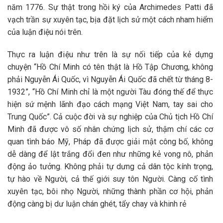
năm 1776. Sự thật trong hồi ký của Archimedes Patti đã
vạch trần sự xuyên tạc, bịa đặt lịch sử một cách nham hiểm
của luận điệu nói trên.
Thực ra luận điệu như trên là sự nối tiếp của kẻ dựng
chuyện “Hồ Chí Minh có tên thật là Hồ Tập Chương, không
phải Nguyễn Ái Quốc, vì Nguyễn Ái Quốc đã chết từ tháng 8-
1932”, “Hồ Chí Minh chỉ là một người Tàu đóng thế để thực
hiện sứ mệnh lãnh đạo cách mạng Việt Nam, tay sai cho
Trung Quốc”. Cả cuộc đời và sự nghiệp của Chủ tịch Hồ Chí
Minh đã được vô số nhân chứng lịch sử, thậm chí các cơ
quan tình báo Mỹ, Pháp đã được giải mật công bố, không
dễ dàng để lật trắng đổi đen như những kẻ vong nô, phản
động ảo tưởng. Không phải tự dưng cả dân tộc kính trọng,
tự hào về Người, cả thế giới suy tôn Người. Càng cố tình
xuyên tạc, bôi nhọ Người, những thành phần cơ hội, phản
động càng bị dư luận chán ghét, tẩy chay và khinh rẻ