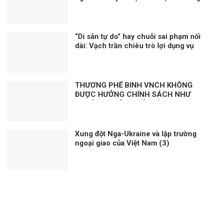
linh hoạt trong công tác tiêm chủng
“Di sản tự do” hay chuỗi sai phạm nối
dài: Vạch trần chiêu trò lợi dụng vụ
việc Trịnh Bá Phương và gia đình
Dương Nội
THƯƠNG PHẾ BINH VNCH KHÔNG
ĐƯỢC HƯỞNG CHÍNH SÁCH NHƯ
NGƯỜI CÓ CÔNG VỚI CÁCH MẠNG
LÀ KỲ THỊ?
Xung đột Nga-Ukraine và lập trường
ngoại giao của Việt Nam (3)