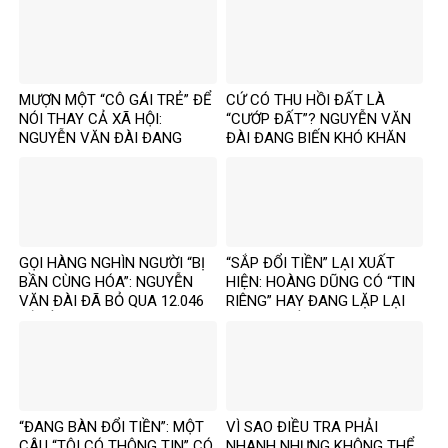
MƯỢN MỘT “CÔ GÁI TRẺ” ĐỂ
CỨ CÓ THU HỒI ĐẤT LÀ
NÓI THAY CẢ XÃ HỘI:
“CƯỚP ĐẤT”? NGUYỄN VĂN
NGUYỄN VĂN ĐÀI ĐANG
ĐÀI ĐANG BIẾN KHÓ KHĂN
GOM MỌI KHÓ KHĂN THÀNH
THÀNH MỘT CÂU CHUYỆN
“MẤT NIỀM TIN”
KHÁC
GỌI HÀNG NGHÌN NGƯỜI “BỊ
“SẮP ĐỔI TIỀN” LẠI XUẤT
BẦN CÙNG HÓA”: NGUYỄN
HIỆN: HOÀNG DŨNG CÓ “TIN
VĂN ĐÀI ĐÃ BỎ QUA 12.046
RIÊNG” HAY ĐANG LẶP LẠI
TỶ ĐỒNG TÁI ĐỊNH CƯ VÀ
MỘT TIN ĐỒN CŨ?
85.000 SUẤT NHÀ ĐẤT THẾ
NÀO?
“ĐANG BÀN ĐỔI TIỀN”: MỘT
VÌ SAO ĐIỀU TRA PHẢI
CÂU “TÔI CÓ THÔNG TIN” CÓ
NHANH NHƯNG KHÔNG THỂ