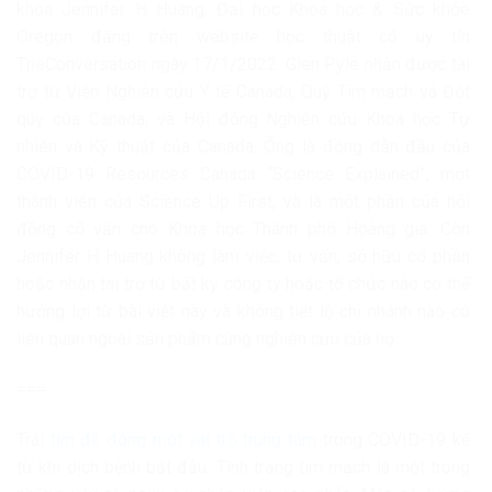
khoa Jennifer H Huang, Đại học Khoa học & Sức khỏe
Oregon đăng trên website học thuật có uy tín
TheConversation ngày 17/1/2022. Glen Pyle nhận được tài
trợ từ Viện Nghiên cứu Y tế Canada, Quỹ Tim mạch và Đột
quỵ của Canada, và Hội đồng Nghiên cứu Khoa học Tự
nhiên và Kỹ thuật của Canada. Ông là đồng dẫn đầu của
COVID-19 Resources Canada “Science Explained”, một
thành viên của Science Up First, và là một phần của hội
đồng cố vấn cho Khoa học Thành phố Hoàng gia. Còn
Jennifer H Huang không làm việc, tư vấn, sở hữu cổ phần
hoặc nhận tài trợ từ bất kỳ công ty hoặc tổ chức nào có thể
hưởng lợi từ bài viết này và không tiết lộ chi nhánh nào có
liên quan ngoài sản phẩm cùng nghiên cứu của họ.
===
Trái
tim đã đóng một vai trò trung tâm
trong COVID-19 kể
từ khi dịch bệnh bắt đầu. Tình trạng tim mạch là một trong