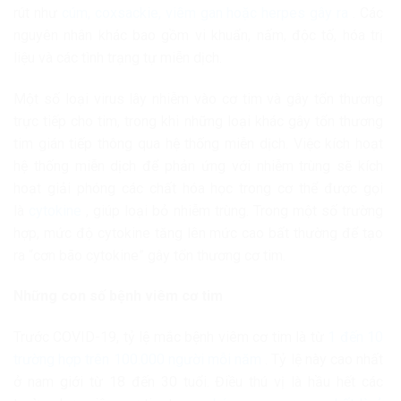
rút như
cúm, coxsackie, viêm gan hoặc herpes gây ra
. Các
nguyên nhân khác bao gồm vi khuẩn, nấm, độc tố, hóa trị
liệu và các tình trạng tự miễn dịch.
Một số loại virus lây nhiễm vào cơ tim và gây tổn thương
trực tiếp cho tim, trong khi những loại khác gây tổn thương
tim gián tiếp thông qua hệ thống miễn dịch. Việc kích hoạt
hệ thống miễn dịch để phản ứng với nhiễm trùng sẽ kích
hoạt giải phóng các chất hóa học trong cơ thể được gọi
là
cytokine
, giúp loại bỏ nhiễm trùng. Trong một số trường
hợp, mức độ cytokine tăng lên mức cao bất thường để tạo
ra “cơn bão cytokine” gây tổn thương cơ tim.
Những con số bệnh viêm cơ tim
Trước COVID-19, tỷ lệ mắc bệnh viêm cơ tim là từ
1 đến 10
trường hợp trên 100.000 người mỗi năm
. Tỷ lệ này cao nhất
ở nam giới từ 18 đến 30 tuổi. Điều thú vị là hầu hết các