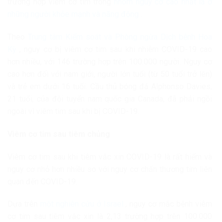
trường hợp viêm cơ tim trong
nhóm nguy cơ cao nhất là ở
những người khỏe mạnh và năng động
.
Theo
Trung tâm Kiểm soát và Phòng ngừa Dịch bệnh Hoa
Kỳ
, nguy cơ bị viêm cơ tim sau khi nhiễm COVID-19 cao
hơn nhiều, với 146 trường hợp trên 100.000 người. Nguy cơ
cao hơn đối với nam giới, người lớn tuổi (từ 50 tuổi trở lên)
và trẻ em dưới 16 tuổi. Cầu thủ bóng đá Alphonso Davies,
21 tuổi, của đội tuyển nam quốc gia Canada, đã phải ngồi
ngoài vì viêm tim sau khi bị COVID-19.
Viêm cơ tim sau tiêm chủng
Viêm cơ tim sau khi tiêm vắc xin COVID-19 là rất hiếm và
nguy cơ nhỏ hơn nhiều so với nguy cơ chấn thương tim liên
quan đến COVID-19.
Dựa trên
một nghiên cứu ở Israel
, nguy cơ mắc bệnh viêm
cơ tim sau tiêm vắc xin là 2,13 trường hợp trên 100.000