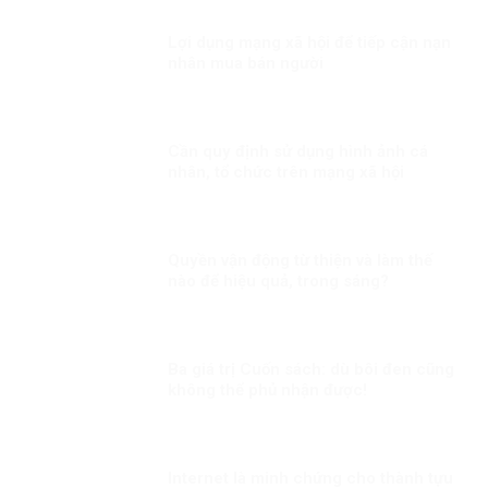
Lợi dụng mạng xã hội để tiếp cận nạn
nhân mua bán người
Cần quy định sử dụng hình ảnh cá
nhân, tổ chức trên mạng xã hội
Quyền vận động từ thiện và làm thế
nào để hiệu quả, trong sáng?
Ba giá trị Cuốn sách: dù bôi đen cũng
không thể phủ nhận được!
Internet là minh chứng cho thành tựu