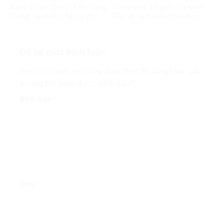
thành vũ khí: Giải mã làn sóng
chính sách chuyển đổi xanh:
“Haha” và những hệ lụy đối
Bảo vệ tầm nhìn chiến lược
với môi trường thông tin số
của đất nước
Để lại một bình luận
Email của bạn sẽ không được hiển thị công khai.
Các
trường bắt buộc được đánh dấu
*
Bình luận
*
Tên
*