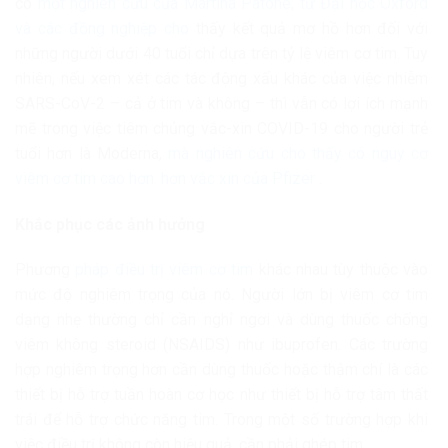
có
một nghiên cứu của Martina Patone, từ Đại học Oxford
và các đồng nghiệp cho
thấy kết quả mơ hồ hơn đối với
những người dưới 40 tuổi chỉ dựa trên tỷ lệ viêm cơ tim. Tuy
nhiên, nếu xem xét các tác động xấu khác của việc nhiễm
SARS-CoV-2 – cả ở tim và không – thì vẫn có lợi ích mạnh
mẽ trong việc tiêm chủng vắc-xin COVID-19 cho người trẻ
tuổi hơn là Moderna,
mà nghiên cứu cho thấy có nguy cơ
viêm cơ tim cao hơn. hơn vắc xin của Pfizer
.
Khắc phục các ảnh hưởng
Phương
pháp điều trị viêm cơ tim
khác nhau tùy thuộc vào
mức độ nghiêm trọng của nó. Người lớn bị viêm cơ tim
dạng nhẹ thường chỉ cần nghỉ ngơi và dùng thuốc chống
viêm không steroid (NSAIDS) như ibuprofen. Các trường
hợp nghiêm trọng hơn cần dùng thuốc hoặc thậm chí là các
thiết bị hỗ trợ tuần hoàn cơ học như thiết bị hỗ trợ tâm thất
trái để hỗ trợ chức năng tim. Trong một số trường hợp khi
việc điều trị không còn hiệu quả, cần phải ghép tim.