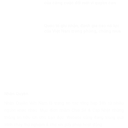
của công cuộc đổi mới vì quyền con
người
Quốc tế ghi nhận, đánh giá cao nỗ lực
của Việt Nam trong phòng, chống mua
bán người.
Nhân Quyền
Nhân Quyền Việt Nam là trang tin tức tổng hợp 24h từ nhiều
nguồn khác nhau. Mục đích nhằm Chia Sẽ & Cập Nhật những
thông tin hữu ích cho bạn đọc. Website cũng đang trong quá
trình chạy thử nghiệm & chờ xin giấy phép hoạt động.