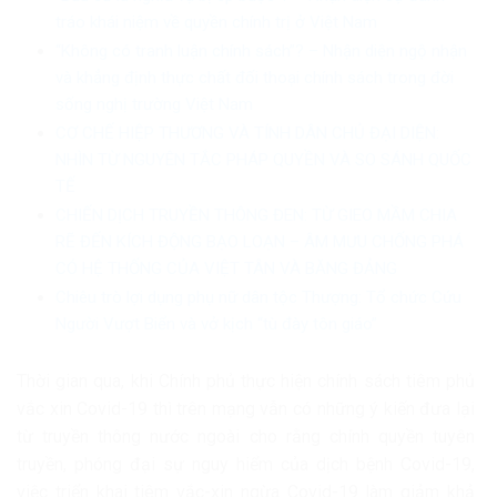
tráo khái niệm về quyền chính trị ở Việt Nam
“Không có tranh luận chính sách”? – Nhận diện ngộ nhận
và khẳng định thực chất đối thoại chính sách trong đời
sống nghị trường Việt Nam
CƠ CHẾ HIỆP THƯƠNG VÀ TÍNH DÂN CHỦ ĐẠI DIỆN:
NHÌN TỪ NGUYÊN TẮC PHÁP QUYỀN VÀ SO SÁNH QUỐC
TẾ
CHIẾN DỊCH TRUYỀN THÔNG ĐEN: TỪ GIEO MẦM CHIA
RẼ ĐẾN KÍCH ĐỘNG BẠO LOẠN – ÂM MƯU CHỐNG PHÁ
CÓ HỆ THỐNG CỦA VIỆT TÂN VÀ BĂNG ĐẢNG
Chiêu trò lợi dụng phụ nữ dân tộc Thượng: Tổ chức Cứu
Người Vượt Biển và vở kịch “tù đày tôn giáo”
Thời gian qua, khi Chính phủ thực hiện chính sách tiêm phủ
vắc xin Covid-19 thì trên mạng vẫn có những ý kiến đưa lại
từ truyền thông nước ngoài cho rằng chính quyền tuyên
truyền, phóng đại sự nguy hiểm của dịch bệnh Covid-19,
việc triển khai tiêm vắc-xin ngừa Covid-19 làm giảm khả