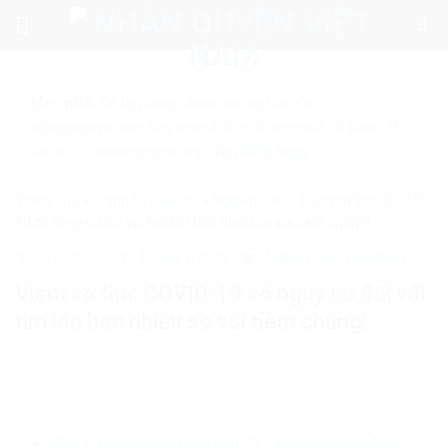
Skip
to
content
Mẹo nhỏ:
Để tìm kiếm chính xác tin bài của
nhanquyenvn.org, hãy search trên Google với cú pháp: "Từ
khóa" + "nhanquyenvn.org".
Tìm kiếm ngay
Trang chủ
»
Chính trị - Xã hội
»
Nghiên cứu
»
Viêm cơ tim: COVID-
19 có nguy cơ đối với tim lớn hơn nhiều so với tiêm chủng!
116745
24 Tháng 1, 2022
Nghiên cứu
Tiêu điểm
Viêm cơ tim: COVID-19 có nguy cơ đối với
tim lớn hơn nhiều so với tiêm chủng!
“Bầu cử là nghĩa vụ bị ép buộc”? – Nhận diện sự đánh