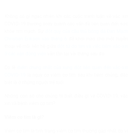
Không có gì ngạc nhiên khi các cuộc tranh luận về vắc xin
COVID-19 thường xoay quanh các vấn đề liên quan đến sức
khỏe tim mạch. Sự
đột quỵ của cầu thủ bóng đá Đan Mạch
Christian Eriksen vào tháng 6
đã khơi mào cho một huyền
thoại về mối liên hệ giữa
đột tử do tim và việc tiêm vắc-xin
ở các vận động viên
vẫn tồn tại vài tháng sau đó.
Có lẽ
điểm chung nhất của xung đột liên quan đến vắc-xin
COVID-19
là nguy cơ viêm cơ tim sau khi tiêm chủng, đặc
biệt là ở những người trẻ tuổi.
Những con số cho chúng ta biết điều gì về COVID-19, vắc
xin và bệnh viêm cơ tim?
Viêm cơ tim là gì?
Viêm cơ tim là tình trạng viêm cơ tim thường gặp nhất do vi