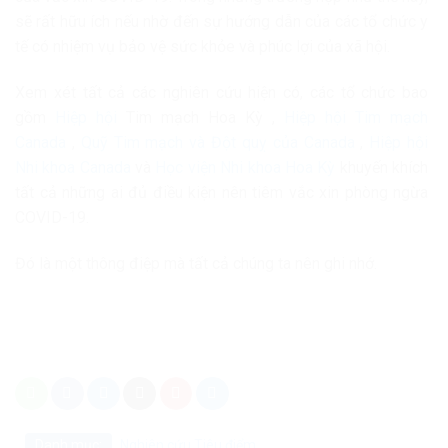
sẽ rất hữu ích nếu nhờ đến sự hướng dẫn của các tổ chức y
tế có nhiệm vụ bảo vệ sức khỏe và phúc lợi của xã hội.
Xem xét tất cả các nghiên cứu hiện có, các tổ chức bao
gồm
Hiệp hội
Tim mạch Hoa Kỳ ,
Hiệp hội Tim mạch
Canada
,
Quỹ Tim mạch và Đột quỵ của Canada
,
Hiệp hội
Nhi khoa Canada
và
Học viện Nhi khoa Hoa Kỳ
khuyến khích
tất cả những ai đủ điều kiện nên tiêm vắc xin phòng ngừa
COVID-19.
Đó là một thông điệp mà tất cả chúng ta nên ghi nhớ.
Danh mục:
Nghiên cứu
Tiêu điểm