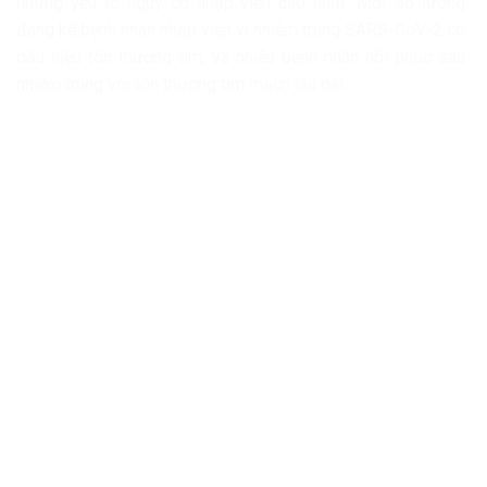
những yếu tố nguy cơ nhập viện cao nhất. Một số lượng
đáng kể bệnh nhân nhập viện vì nhiễm trùng SARS-CoV-2 có
dấu hiệu tổn thương tim, và nhiều bệnh nhân hồi phục sau
nhiễm trùng với tổn thương tim mạch lâu dài.