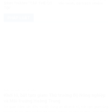
SINH THÀNH “TẬP THỂ CÓ
văn minh, có trách nhiệm
TỘI”
PHÁP LUẬT
PHÁP LUẬT PHÁP LUẬT VIỆT NAM
Khởi tố, bắt tạm giam Thứ trưởng Bộ Nông nghiệp
và Môi trường Hoàng Trung
Cơ quan Cảnh sát điều tra Bộ Công an đã khởi tố, bắt tạm giam ông
Hoàng Trung, Thứ trưởng Bộ Nông nghiệp và Môi trường, cùng ba bị