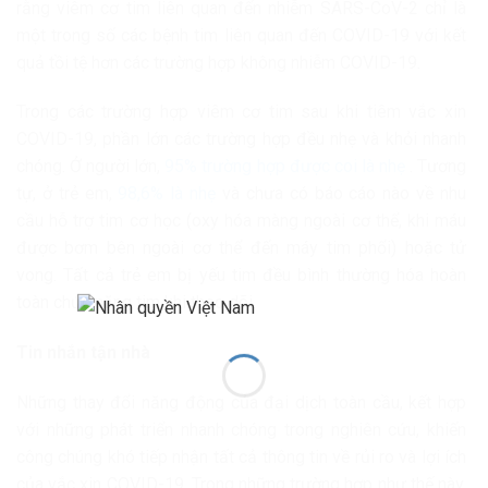
rằng viêm cơ tim liên quan đến nhiễm SARS-CoV-2 chỉ là
một trong số các bệnh tim liên quan đến COVID-19 với kết
quả tồi tệ hơn các trường hợp không nhiễm COVID-19.
Trong các trường hợp viêm cơ tim sau khi tiêm vắc xin
COVID-19, phần lớn các trường hợp đều nhẹ và khỏi nhanh
chóng. Ở người lớn,
95% trường hợp được coi là nhẹ
. Tương
tự, ở trẻ em,
98,6% là nhẹ
và chưa có báo cáo nào về nhu
cầu hỗ trợ tim cơ học (oxy hóa màng ngoài cơ thể, khi máu
được bơm bên ngoài cơ thể đến máy tim phổi) hoặc tử
vong. Tất cả trẻ em bị yếu tim đều bình thường hóa hoàn
toàn chức năng tim khi theo dõi.
Tin nhắn tận nhà
Những thay đổi năng động của đại dịch toàn cầu, kết hợp
với những phát triển nhanh chóng trong nghiên cứu, khiến
công chúng khó tiếp nhận tất cả thông tin về rủi ro và lợi ích
của vắc xin COVID-19. Trong những trường hợp như thế này,