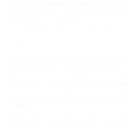
người được tiêm chủng, nằm trong phạm vi thường thấy ở
dân số nói chung. Nghiên cứu này phù hợp với những nghiên
cứu khác ở Hoa Kỳ và Israel, đưa ra
tỷ lệ chung của bệnh
viêm cơ tim sau tiêm vắc-xin là từ 0,3 đến 5 trường hợp
trên 100.000 người
.
Trẻ nhỏ ổn
Tỷ lệ mắc bệnh viêm cơ tim cao nhất sau khi tiêm vắc xin
mRNA xảy ra trong vòng 3 đến 4 ngày sau khi tiêm vắc xin
thứ hai ở
nam giới dưới 30 tuổi
. Trong
dữ liệu nhi khoa
, độ
tuổi trung bình là 15,8 tuổi, với hầu hết bệnh nhân là nam
(90,6%) và da trắng (66,2%) hoặc Tây Ban Nha
(20,9%). Chưa có dữ liệu đáng tin cậy về các mũi tiêm nhắc
lại ở nhóm tuổi này.
Hầu hết các nghiên cứu cho thấy lợi ích rõ ràng của việc
tiêm vắc xin COVID-19 mRNA đối với bệnh viêm cơ tim. Chỉ