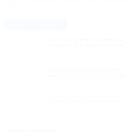
can...
NGHIÊN CỨU CHÍNH TRỊ
Thách thức về quyền con người của
Trung Quốc Kỳ 3: Điểm nhấn về phát
triển con người
Báo cáo giữa kỳ tự nguyện của Việt
Nam thực hiện các khuyến nghị UPR
chu kỳ III Kỳ 1: LHQ đánh giá cao Việt
Nam đã chủ động đương đầu với các
thách thức trong bảo đảm quyền con
người
Chiêu trò cũ của Freedom House!
Mặt trái của livestream