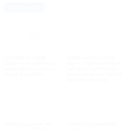
TIN CHÍNH TRỊ
Ba tỷ USD, 10 tỷ USD…
Quyền con người ở Việt
Chiêu trò sản xuất tin giả
Nam – Vàng thật không sợ
không giới hạn, vô liêm sỉ
lửa – Bài 2: Việt Nam thực
của Lê Trung Khoa
thi các chuẩn mực quốc tế
về quyền con người
Quyền con người ở Việt
Vì một không gian mạng