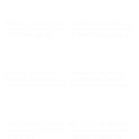
Nhận diện các thông tin tiêu
Luôn khắc ghi những thành
cực, thiếu khách quan, sai sự
quả vinh quang có được từ sự
thật về dự án Làng Vân
hy sinh to lớn, cao cả của các
thế hệ đi trước
Phát biểu của Thủ tướng
Khi công lý không còn chỗ
Chính phủ Lê Minh Hưng tại
cho những màn kịch “nạn
Hội nghị tri ân người có công
nhân hóa”: Ranh giới mà Huệ
với cách mạng toàn quốc
Như đã vượt qua
năm 2026
Bài học Huệ Như: Danh tiếng
Khi một “hạt sạn” nhỏ bị biến
xây nhiều năm, mất chỉ sau
thành “cơn bão” truyền thông:
vài phán quyết!
Nhìn lại các luồng tin thất