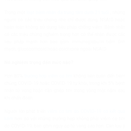
Trong một
loạt bệnh nhân đa trung tâm dưới 21 tuổi
, những
người có các triệu chứng nhẹ chỉ được dùng NSAID hoặc
hoàn toàn không sử dụng liệu pháp chống viêm. Bệnh nhân
có các triệu chứng nghiêm trọng hơn có thể nhận được các
liệu pháp mạnh hơn bao gồm immunoglobulin tiêm tĩnh
mạch, glucocorticoid hoặc colchicine ngoài NSAID.
Nó nghiêm trọng đến mức nào?
Hơn 80%
trường hợp viêm cơ tim
không liên quan đến tiêm
chủng COVID-19 hoặc COVID-19 tự khỏi, trong khi 5% bệnh
nhân tử vong hoặc cần ghép tim trong vòng một năm sau
khi chẩn đoán.
Người lớn phát triển
viêm cơ tim do COVID-19 có kết quả
kém
hơn so với những trường hợp không phải viêm cơ tim
do COVID-19, bao gồm nguy cơ tử vong cao hơn. Cần lưu ý