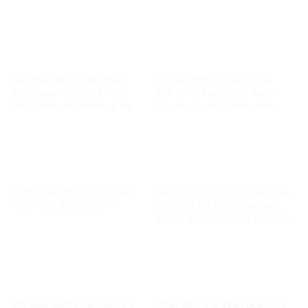
thiệt về chính sách thuế
Giải mã “công nghệ thao
Từ góc nhìn dữ liệu số: Sự
túng” qua video ngắn: Khi
thật đằng sau những xuyên
thuật toán trở thành vũ khí
tạc về cải cách hành chính
trong chiến tranh nhận thức
Ai thực sự được lợi từ luận
Giải mã con số trong báo cáo
điệu “độc quyền điện”?
tài chính: Sự thật đằng sau
những đồn đoán về Tập đoàn
Điện lực Việt Nam
Khi biểu tượng cảm xúc trở
Nhận diện thủ đoạn bóp méo