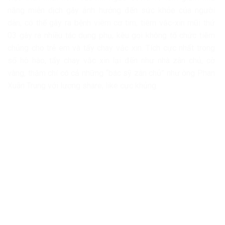
năng miễn dịch gây ảnh hưởng đến sức khỏe của người
dân, có thể gây ra bệnh viêm cơ tim, tiêm vắc-xin mũi thứ
03 gây ra nhiều tác dụng phụ, kêu gọi không tổ chức tiêm
chủng cho trẻ em và tẩy chay vắc xin. Tích cực nhất trong
số hô hào, tẩy chay vắc xin lại đến như nhà zân chủ, cờ
vàng, thậm chí có cả những “bác sỹ zân chủ” như ông Phan
Xuân Trung với lượng share, like cực khủng.