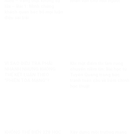
Nam – Vàng thật không sợ
nhân văn cho mỗi người
lửa – Bài 1: Minh chứng
khách quan bác bỏ mọi luận
điệu sai trái
VÌ SAO ĐIỀU TRA PHẢI
Khi một điểm thi làm rung
NHANH NHƯNG KHÔNG
chuyển niềm tin: Bài học từ
THỂ KẾT LUẬN THEO
Tuyên Quang trong bức
“PHIÊN TÒA MẠNG”?
tranh toàn cầu về liêm chính
học thuật
KHÔNG THỂ BIẾN 328 HỌC
Xây dựng môi trường mạng