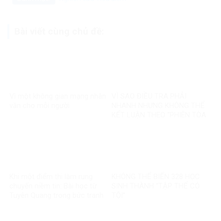
Bài viết cùng chủ đề:
Vì một không gian mạng nhân
VÌ SAO ĐIỀU TRA PHẢI
văn cho mỗi người
NHANH NHƯNG KHÔNG THỂ
KẾT LUẬN THEO “PHIÊN TÒA
MẠNG”?
Khi một điểm thi làm rung
KHÔNG THỂ BIẾN 328 HỌC
chuyển niềm tin: Bài học từ
SINH THÀNH “TẬP THỂ CÓ
Tuyên Quang trong bức tranh
TỘI”
toàn cầu về liêm chính học
thuật