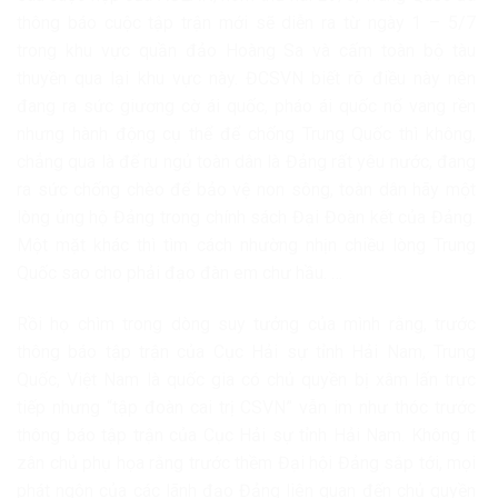
thông báo cuộc tập trận mới sẽ diễn ra từ ngày 1 – 5/7
trong khu vực quần đảo Hoàng Sa và cấm toàn bộ tàu
thuyền qua lại khu vực này. ĐCSVN biết rõ điều này nên
đang ra sức giương cờ ái quốc, pháo ái quốc nổ vang rền
nhưng hành động cụ thể để chống Trung Quốc thì không,
chẳng qua là để ru ngủ toàn dân là Đảng rất yêu nước, đang
ra sức chống chèo để bảo vệ non sông, toàn dân hãy một
lòng ủng hộ Đảng trong chính sách Đại Đoàn kết của Đảng.
Một mặt khác thì tìm cách nhường nhịn chiều lòng Trung
Quốc sao cho phải đạo đàn em chư hầu. …
Rồi họ chìm trong dòng suy tưởng của mình rằng, trước
thông báo tập trận của Cục Hải sự tỉnh Hải Nam, Trung
Quốc, Việt Nam là quốc gia có chủ quyền bị xâm lấn trực
tiếp nhưng “tập đoàn cai trị CSVN” vẫn im như thóc trước
thông báo tập trận của Cục Hải sự tỉnh Hải Nam. Không ít
zân chủ phụ họa rằng trước thềm Đại hội Đảng sắp tới, mọi
phát ngôn của các lãnh đạo Đảng liên quan đến chủ quyền