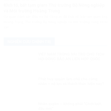
PHÁP LUẬT PHÁP LUẬT VIỆT NAM
Khởi tố, bắt tạm giam Thứ trưởng Bộ Nông nghiệp
và Môi trường Hoàng Trung
Cơ quan Cảnh sát điều tra Bộ Công an đã khởi tố, bắt tạm giam ông
Hoàng Trung, Thứ trưởng Bộ Nông nghiệp và Môi trường, cùng ba bị
can...
NGHIÊN CỨU CHÍNH TRỊ
VIỆT NAM TRONG VAI TRÒ CHỦ TỊCH
HỘI ĐỒNG BẢO AN LIÊN HỢP QUỐC
KỲ 2: ĐIỂM NHẤN THÁNG CHỦ TỊCH
VIỆT NAM
Phát huy quyền làm chủ cho công
nhân – nỗ lực và thách thức hiện nay?
Nhân quyền – không phải “Chót lưỡi,
đầu môi”