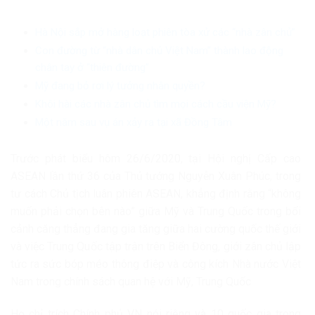
Hà Nội sắp mở hàng loạt phiên tòa xử các “nhà zân chủ”
Con đường từ “nhà dân chủ Việt Nam” thành lao động
chân tay ở “thiên đường”
Mỹ đang bỏ rơi lý tưởng nhân quyền?
Khôi hài các nhà zân chủ tìm mọi cách cầu viện Mỹ?
Một năm sau vụ án xảy ra tại xã Đồng Tâm
Trước phát biểu hôm 26/6/2020, tại Hội nghị Cấp cao
ASEAN lần thứ 36 của Thủ tướng Nguyễn Xuân Phúc, trong
tư cách Chủ tịch luân phiên ASEAN, khẳng định rằng “không
muốn phải chọn bên nào” giữa Mỹ và Trung Quốc trong bối
cảnh căng thẳng đang gia tăng giữa hai cường quốc thế giới
và việc Trung Quốc tập trận trên Biển Đông, giới zân chủ lập
tức ra sức bóp méo thông điệp và công kích Nhà nước Việt
Nam trong chính sách quan hệ với Mỹ, Trung Quốc
Họ chỉ trích Chính phủ VN nói riêng và 10 quốc gia trong