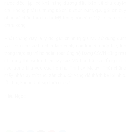
nước độc lập, có khả năng đương đầu bảo vệ chủ quyền
chứ không phải là những kẻ chỉ biết ăn bám, quỳ gối xin quy
phục và nhận bảo trợ từ Mỹ trong bối cảnh Mỹ lo thân mình
chưa xong.
Phải chăng đây là lý do, giới chính trị gia Mỹ sử dụng đám
zân chủ như kẻ bù nhìn làm cảnh, còn khi cần hợp tác, tôn
trọng thực sự thì họ hoàn toàn ủng hộ Đảng CSVN cũng như
nể trọng thế và lực hiện nay của VN hơn bất cứ đồng minh
nào trong khu vực của họ như Phi hay Malay! Phải chăng
mấy nhân sỹ trí thức, zân chủ, cờ vàng đã thành kẻ lỗi nhịp,
lỗi thời, không bắt kịp thời cuộc?
Hiếu Ngọc