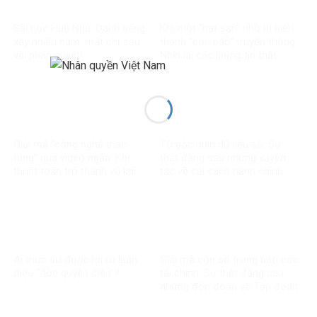
Bài học Huệ Như: Danh tiếng
Khi một “hạt sạn” nhỏ bị biến
xây nhiều năm, mất chỉ sau
thành “cơn bão” truyền thông:
vài phán quyết!
Nhìn lại các luồng tin thất
thiệt về chính sách thuế
Giải mã “công nghệ thao
Từ góc nhìn dữ liệu số: Sự
túng” qua video ngắn: Khi
thật đằng sau những xuyên
thuật toán trở thành vũ khí
tạc về cải cách hành chính
trong chiến tranh nhận thức
Ai thực sự được lợi từ luận
Giải mã con số trong báo cáo
điệu “độc quyền điện”?
tài chính: Sự thật đằng sau
những đồn đoán về Tập đoàn
Điện lực Việt Nam