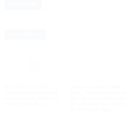
QUẢNG CÁO
TIN CHÍNH TRỊ
Ba tỷ USD, 10 tỷ USD…
Quyền con người ở Việt
Chiêu trò sản xuất tin giả
Nam – Vàng thật không sợ
không giới hạn, vô liêm sỉ
lửa – Bài 2: Việt Nam thực
của Lê Trung Khoa
thi các chuẩn mực quốc tế
về quyền con người