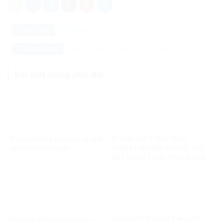
Danh mục:
Tiêu điểm
biển đông
dân chủ
phản động
Thẻ tìm kiếm:
Bài viết cùng chủ đề:
Vì một không gian mạng nhân
VÌ SAO ĐIỀU TRA PHẢI
văn cho mỗi người
NHANH NHƯNG KHÔNG THỂ
KẾT LUẬN THEO “PHIÊN TÒA
MẠNG”?
Khi một điểm thi làm rung
KHÔNG THỂ BIẾN 328 HỌC