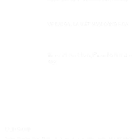
linh hoạt trong công tác tiêm chủng
VỀ CÁI GỌI LÀ VIỆT NAM CỘNG HOÀ
Bản chất của Chủ nghĩa xã hội là nhân
đạo
Nhân Quyền