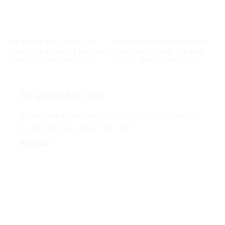
Khi biểu tượng cảm xúc trở
Nhận diện thủ đoạn bóp méo
thành vũ khí: Giải mã làn sóng
chính sách chuyển đổi xanh:
“Haha” và những hệ lụy đối
Bảo vệ tầm nhìn chiến lược
với môi trường thông tin số
của đất nước
Để lại một bình luận
Email của bạn sẽ không được hiển thị công khai.
Các
trường bắt buộc được đánh dấu
*
Bình luận
*