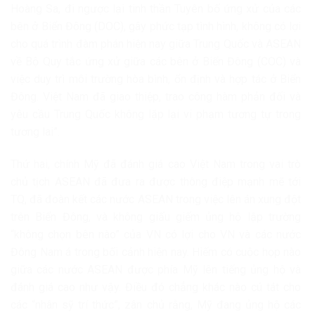
Hoàng Sa, đi ngược lại tinh thần Tuyên bố ứng xử của các
bên ở Biển Đông (DOC), gây phức tạp tình hình, không có lợi
cho quá trình đàm phán hiện nay giữa Trung Quốc và ASEAN
về Bộ Quy tắc ứng xử giữa các bên ở Biển Đông (COC) và
việc duy trì môi trường hòa bình, ổn định và hợp tác ở Biển
Đông. Việt Nam đã giao thiệp, trao công hàm phản đối và
yêu cầu Trung Quốc không lặp lại vi phạm tương tự trong
tương lai”.
Thứ hai, chính Mỹ đã đánh giá cao Việt Nam trong vai trò
chủ tịch ASEAN đã đưa ra được thông điệp mạnh mẽ tới
TQ, đã đoàn kết các nước ASEAN trong việc lên án xung đột
trên Biển Đông, và không giấu giếm ủng hộ lập trường
“không chọn bên nào” của VN có lợi cho VN và các nước
Đông Nam á trong bối cảnh hiện nay. Hiếm có cuộc họp nào
giữa các nước ASEAN được phía Mỹ lên tiếng ủng hộ và
đánh giá cao như vậy. Điều đó chẳng khác nào cú tát cho
các “nhân sỹ trí thức”, zân chủ rằng, Mỹ đang ủng hộ các