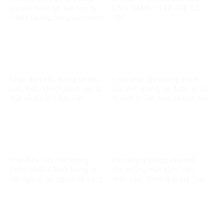
chuyển niềm tin: Bài học từ
SINH THÀNH “TẬP THỂ CÓ
Tuyên Quang trong bức tranh
TỘI”
toàn cầu về liêm chính học
thuật
Nhận diện các thông tin tiêu
Luôn khắc ghi những thành
cực, thiếu khách quan, sai sự
quả vinh quang có được từ sự
thật về dự án Làng Vân
hy sinh to lớn, cao cả của các
thế hệ đi trước
Phát biểu của Thủ tướng
Khi công lý không còn chỗ
Chính phủ Lê Minh Hưng tại
cho những màn kịch “nạn
Hội nghị tri ân người có công
nhân hóa”: Ranh giới mà Huệ
với cách mạng toàn quốc
Như đã vượt qua
năm 2026