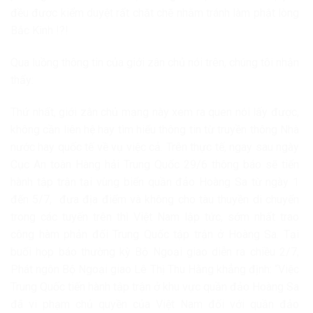
đều được kiểm duyệt rất chặt chẽ nhằm tránh làm phật lòng
Bắc Kinh !?!
Qua luồng thông tin của giới zân chủ nói trên, chúng tôi nhận
thấy:
Thứ nhất, giới zân chủ mạng này xem ra quen nói lấy được,
không cần liên hệ hay tìm hiểu thông tin từ truyền thông Nhà
nước hay quốc tế về vụ việc cả. Trên thực tế, ngay sau ngày
Cục An toàn Hàng hải Trung Quốc 29/6 thông báo sẽ tiến
hành tập trận tại vùng biển quần đảo Hoàng Sa từ ngày 1
đến 5/7, đưa địa điểm và không cho tàu thuyền di chuyển
trong các tuyến trên thì Việt Nam lập tức, sớm nhất trao
công hàm phản đối Trung Quốc tập trận ở Hoàng Sa. Tại
buổi họp báo thường kỳ Bộ Ngoại giao diễn ra chiều 2/7,
Phát ngôn Bộ Ngoại giao Lê Thị Thu Hằng khẳng định: “Việc
Trung Quốc tiến hành tập trận ở khu vực quần đảo Hoàng Sa
đã vi phạm chủ quyền của Việt Nam đối với quần đảo