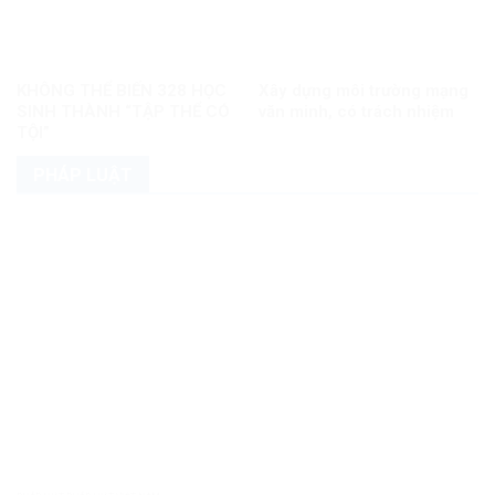
KHÔNG THỂ BIẾN 328 HỌC
Xây dựng môi trường mạng
SINH THÀNH “TẬP THỂ CÓ
văn minh, có trách nhiệm
TỘI”
PHÁP LUẬT