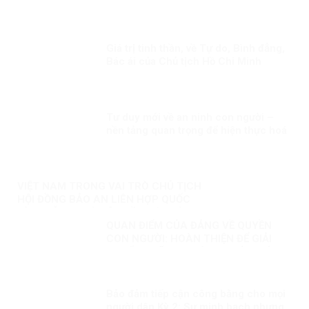
Giá trị tinh thần, về Tự do, Bình đẳng,
Bác ái của Chủ tịch Hồ Chi Minh
Tư duy mới về an ninh con người –
nền tảng quan trọng để hiện thực hoá
khát vọng, mục tiêu phát triển đất
nước Kỳ 2: Minh chứng sống động
VIỆT NAM TRONG VAI TRÒ CHỦ TỊCH
HỘI ĐỒNG BẢO AN LIÊN HỢP QUỐC
KỲ 3: NỖ LỰC VÌ MỘT NỀN HÒA BÌNH
QUAN ĐIỂM CỦA ĐẢNG VỀ QUYỀN
BỀN VỮNG
CON NGƯỜI: HOÀN THIỆN ĐỂ GIẢI
QUYẾT NHỮNG THÁCH THỨC MỚI
Bảo đảm tiếp cận công bằng cho mọi
người dân Kỳ 2: Sự minh bạch nhưng