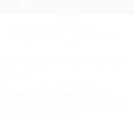
Skip
to
content
Mẹo nhỏ:
Để tìm kiếm chính xác tin bài của
nhanquyenvn.org, hãy search trên Google với cú pháp: "Từ
khóa" + "nhanquyenvn.org".
Tìm kiếm ngay
Trang chủ
»
Chính trị - Xã hội
»
Tiêu điểm
»
Vì sao phong trào zân
chủ cứ khăng khăng Việt Nam và ASEAN phải chọn Mỹ trong vấn
đề Biển Đông?
30421
14 Tháng 7, 2020
Tiêu điểm
Vì sao phong trào zân chủ cứ khăng
khăng Việt Nam và ASEAN phải chọn Mỹ
trong vấn đề Biển Đông?