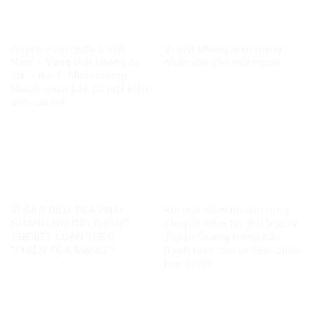
Quyền con người ở Việt
Vì một không gian mạng
Nam – Vàng thật không sợ
nhân văn cho mỗi người
lửa – Bài 1: Minh chứng
khách quan bác bỏ mọi luận
điệu sai trái
VÌ SAO ĐIỀU TRA PHẢI
Khi một điểm thi làm rung
NHANH NHƯNG KHÔNG
chuyển niềm tin: Bài học từ
THỂ KẾT LUẬN THEO
Tuyên Quang trong bức
“PHIÊN TÒA MẠNG”?
tranh toàn cầu về liêm chính
học thuật