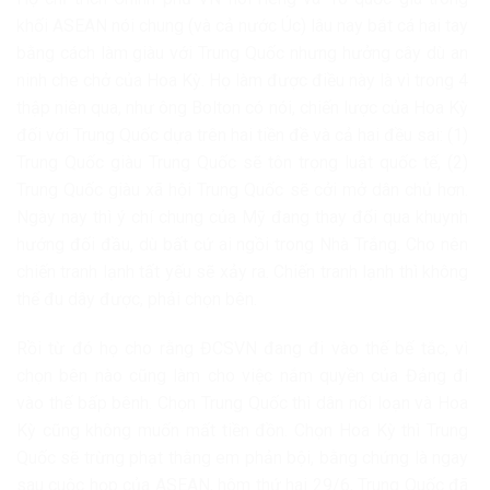
khối ASEAN nói chung (và cả nước Úc) lâu nay bắt cá hai tay
bằng cách làm giàu với Trung Quốc nhưng hưởng cây dù an
ninh che chở của Hoa Kỳ. Họ làm được điều này là vì trong 4
thập niên qua, như ông Bolton có nói, chiến lược của Hoa Kỳ
đối với Trung Quốc dựa trên hai tiền đề và cả hai đều sai: (1)
Trung Quốc giàu Trung Quốc sẽ tôn trọng luật quốc tế, (2)
Trung Quốc giàu xã hội Trung Quốc sẽ cởi mở dân chủ hơn.
Ngày nay thì ý chí chung của Mỹ đang thay đổi qua khuynh
hướng đối đầu, dù bất cứ ai ngồi trong Nhà Trắng. Cho nên
chiến tranh lạnh tất yếu sẽ xảy ra. Chiến tranh lạnh thì không
thể đu dây được, phải chọn bên.
Rồi từ đó họ cho rằng ĐCSVN đang đi vào thế bế tắc, vì
chọn bên nào cũng làm cho việc nắm quyền của Đảng đi
vào thế bấp bênh. Chọn Trung Quốc thì dân nổi loạn và Hoa
Kỳ cũng không muốn mất tiền đồn. Chọn Hoa Kỳ thì Trung
Quốc sẽ trừng phạt thằng em phản bội, bằng chứng là ngay
sau cuộc họp của ASEAN, hôm thứ hai 29/6, Trung Quốc đã