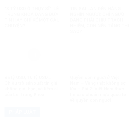
“3 TỶ USD Ở THỤY SĨ”: LÊ
TIN SAI LAN ĐẾN HÀNG
TRUNG KHOA ĐANG ĐƯA
NGHÌN NGƯỜI: CHỈ NGƯỜI
TIN HAY CHỈ KỂ MỘT CÂU
ĐĂNG PHẢI CHỊU TRÁCH
CHUYỆN?
NHIỆM, CÒN NỀN TẢNG THÌ
SAO?
Ba tỷ USD, 10 tỷ USD…
Quyền con người ở Việt
Chiêu trò sản xuất tin giả
Nam – Vàng thật không sợ
không giới hạn, vô liêm sỉ
lửa – Bài 2: Việt Nam thực
của Lê Trung Khoa
thi các chuẩn mực quốc tế
về quyền con người
PHÁP LUẬT