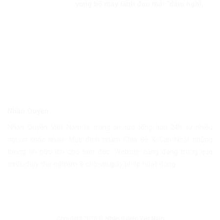
vọng bộ máy lãnh đạo mới “dám nghĩ,
dám làm, dám đổi mới”
Nhân Quyền
Nhân Quyền Việt Nam là trang tin tức tổng hợp 24h từ nhiều
nguồn khác nhau. Mục đích nhằm Chia Sẽ & Cập Nhật những
thông tin hữu ích cho bạn đọc. Website cũng đang trong quá
trình chạy thử nghiệm & chờ xin giấy phép hoạt động.
Copyright 2026 ©
Nhân Quyền Việt Nam