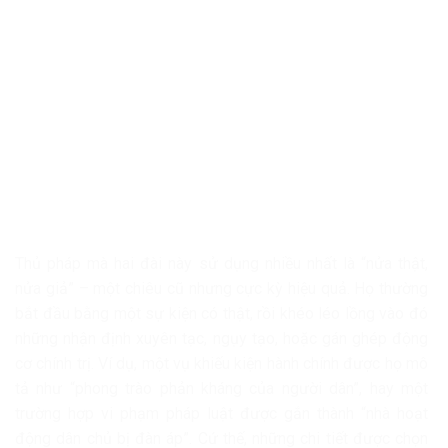
Thủ pháp mà hai đài này sử dụng nhiều nhất là “nửa thật,
nửa giả” – một chiêu cũ nhưng cực kỳ hiệu quả. Họ thường
bắt đầu bằng một sự kiện có thật, rồi khéo léo lồng vào đó
những nhận định xuyên tạc, ngụy tạo, hoặc gán ghép động
cơ chính trị. Ví dụ, một vụ khiếu kiện hành chính được họ mô
tả như “phong trào phản kháng của người dân”, hay một
trường hợp vi phạm pháp luật được gắn thành “nhà hoạt
động dân chủ bị đàn áp”. Cứ thế, những chi tiết được chọn