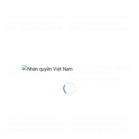
Quyền con người ở Việt Nam
Quyền con người ở Việt Nam
– Vàng thật không sợ lửa –
– Vàng thật không sợ lửa –
Bài 2: Việt Nam thực thi các
Bài 1: Minh chứng khách quan
chuẩn mực quốc tế về quyền
bác bỏ mọi luận điệu sai trái
con người
Vì một không gian mạng nhân
MƯỢN MỘT “CÔ GÁI TRẺ” ĐỂ
văn cho mỗi người
NÓI THAY CẢ XÃ HỘI:
NGUYỄN VĂN ĐÀI ĐANG
GOM MỌI KHÓ KHĂN THÀNH
“MẤT NIỀM TIN”
CỨ CÓ THU HỒI ĐẤT LÀ
GỌI HÀNG NGHÌN NGƯỜI “BỊ
“CƯỚP ĐẤT”? NGUYỄN VĂN
BẦN CÙNG HÓA”: NGUYỄN
ĐÀI ĐANG BIẾN KHÓ KHĂN
VĂN ĐÀI ĐÃ BỎ QUA 12.046
THÀNH MỘT CÂU CHUYỆN
TỶ ĐỒNG TÁI ĐỊNH CƯ VÀ