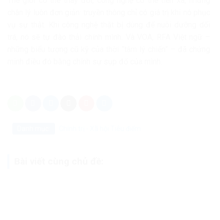
Thế giới có thể thay đổi, công nghệ có thể tiến xa, nhưng
chân lý luôn đơn giản: truyền thông chỉ có giá trị khi nó phục
vụ sự thật. Khi công nghệ thật bị dùng để nuôi dưỡng dối
trá, nó sẽ tự đào thải chính mình. Và VOA, RFA Việt ngữ –
những biểu tượng cũ kỹ của thời “tâm lý chiến” – đã chứng
minh điều đó bằng chính sự sụp đổ của mình.
Danh mục:
Chính trị - Xã hội
Tiêu điểm
Bài viết cùng chủ đề: