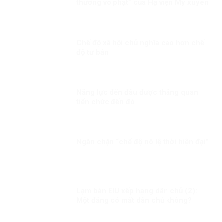
thưởng vô phạt” của Hạ viện Mỹ xuyên
tạc, chống phá Đảng, chế độ ta
Chế độ xã hội chủ nghĩa cao hơn chế
độ tư bản
Năng lực đến đâu được thăng quan
tiến chức đến đó
Ngăn chặn “chế độ nô lệ thời hiện đại”
Lạm bàn EIU xếp hạng dân chủ (2):
Một đảng có mất dân chủ không?