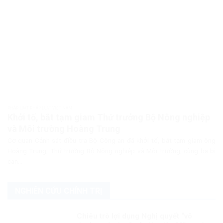
PHÁP LUẬT PHÁP LUẬT VIỆT NAM
Khởi tố, bắt tạm giam Thứ trưởng Bộ Nông nghiệp
và Môi trường Hoàng Trung
Cơ quan Cảnh sát điều tra Bộ Công an đã khởi tố, bắt tạm giam ông
Hoàng Trung, Thứ trưởng Bộ Nông nghiệp và Môi trường, cùng ba bị
can...
NGHIÊN CỨU CHÍNH TRỊ
Chiêu trò lợi dụng Nghị quyết “vô