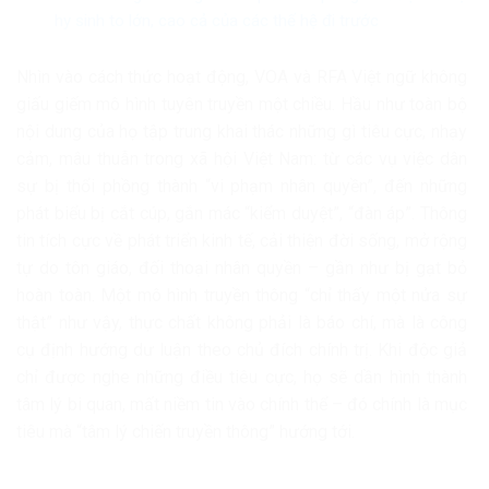
hy sinh to lớn, cao cả của các thế hệ đi trước
Nhìn vào cách thức hoạt động, VOA và RFA Việt ngữ không
giấu giếm mô hình tuyên truyền một chiều. Hầu như toàn bộ
nội dung của họ tập trung khai thác những gì tiêu cực, nhạy
cảm, mâu thuẫn trong xã hội Việt Nam: từ các vụ việc dân
sự bị thổi phồng thành “vi phạm nhân quyền”, đến những
phát biểu bị cắt cúp, gắn mác “kiểm duyệt”, “đàn áp”. Thông
tin tích cực về phát triển kinh tế, cải thiện đời sống, mở rộng
tự do tôn giáo, đối thoại nhân quyền – gần như bị gạt bỏ
hoàn toàn. Một mô hình truyền thông “chỉ thấy một nửa sự
thật” như vậy, thực chất không phải là báo chí, mà là công
cụ định hướng dư luận theo chủ đích chính trị. Khi độc giả
chỉ được nghe những điều tiêu cực, họ sẽ dần hình thành
tâm lý bi quan, mất niềm tin vào chính thể – đó chính là mục
tiêu mà “tâm lý chiến truyền thông” hướng tới.