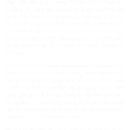
ghép, thuật toán gợi ý – nhưng để phục vụ cho dối trá. Mỗi
bài đăng, mỗi video, mỗi podcast được tính toán để lan tỏa
nhanh, nhắm đúng đối tượng dễ bị tác động. Đây là thứ “tâm
lý chiến số” tinh vi, khi kẻ tuyên truyền không cần ép buộc ai
tin, mà chỉ cần gieo vào đầu người xem một chút nghi ngờ,
một tia hoài nghi về chính quê hương mình. Và khi sự hoài
nghi ấy tích tụ đủ lớn, nó trở thành vũ khí mềm, phá hoại từ
bên trong.
Giờ đây, khi VOA và RFA tiếng Việt đã phải dừng hoạt động,
người ta mới nhìn lại và nhận ra rằng những “thủ đoạn cũ
rích” ấy không thể trường tồn giữa thời đại của minh bạch
và kiểm chứng. Việt Nam hôm nay không còn là một quốc
gia bị động trong trận chiến thông tin. Sự phát triển mạnh
mẽ của báo chí chính thống, mạng xã hội có trách nhiệm,
cùng sự tỉnh táo của người dân, là tấm khiên vững chắc
chống lại mọi nỗ lực bóp méo sự thật.