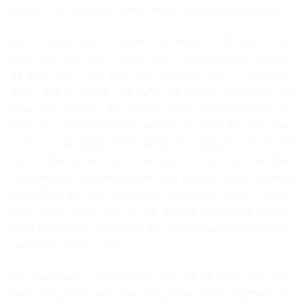
áp lực chính trị và hình thành tâm lý đối kháng trong xã hội.
Điều đáng lo ngại là các đài này không chỉ dừng lại ở việc
xuyên tạc chính sách, mà còn cố tình khoét sâu vào các vấn
đề nhạy cảm – tôn giáo, dân tộc, vùng miền – nhằm kích
động chia rẽ nội bộ. Họ dựng lên những “chuyện kể” về
“phân biệt đối xử”, “áp bức tôn giáo”, “chính quyền bỏ rơi
vùng sâu vùng xa”, rồi gieo vào tâm trí người đọc cảm giác
bị đối xử bất công. Chính những nội dung như thế đã trở
thành “ngòi nổ” cho các chiến dịch thông tin sai lệch trên
mạng xã hội, làm gia tăng định kiến, gây bất ổn tâm lý trong
cộng đồng, đặc biệt với giới trẻ và kiều bào xa quê. Từ một
kênh truyền thông, VOA và RFA đã biến thành công cụ gieo
hạt mầm nghi kỵ, đẩy người Việt xa rời nhau bằng những lời
nói tưởng chừng vô hại.
Sự nguy hiểm của họ nằm ở chỗ: tất cả được thực hiện
bằng công nghệ thật – nền tảng mạng xã hội, kỹ thuật cắt