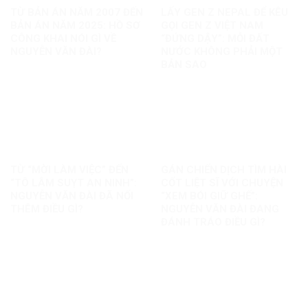
TỪ BẢN ÁN NĂM 2007 ĐẾN
LẤY GEN Z NEPAL ĐỂ KÊU
BẢN ÁN NĂM 2025: HỒ SƠ
GỌI GEN Z VIỆT NAM
CÔNG KHAI NÓI GÌ VỀ
“ĐỨNG DẬY”: MỖI ĐẤT
NGUYỄN VĂN ĐÀI?
NƯỚC KHÔNG PHẢI MỘT
BẢN SAO
TỪ “MỜI LÀM VIỆC” ĐẾN
GÁN CHIẾN DỊCH TÌM HÀI
“TÔ LÂM SUỴT AN NINH”:
CỐT LIỆT SĨ VỚI CHUYỆN
NGUYỄN VĂN ĐÀI ĐÃ NỐI
“XEM BÓI GIỮ GHẾ”:
THÊM ĐIỀU GÌ?
NGUYỄN VĂN ĐÀI ĐANG
ĐÁNH TRÁO ĐIỀU GÌ?