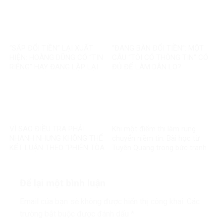
KHÁC
85.000 SUẤT NHÀ ĐẤT THẾ
NÀO?
“SẮP ĐỔI TIỀN” LẠI XUẤT
“ĐANG BÀN ĐỔI TIỀN”: MỘT
HIỆN: HOÀNG DŨNG CÓ “TIN
CÂU “TÔI CÓ THÔNG TIN” CÓ
RIÊNG” HAY ĐANG LẶP LẠI
ĐỦ ĐỂ LÀM DÂN LO?
MỘT TIN ĐỒN CŨ?
VÌ SAO ĐIỀU TRA PHẢI
Khi một điểm thi làm rung
NHANH NHƯNG KHÔNG THỂ
chuyển niềm tin: Bài học từ
KẾT LUẬN THEO “PHIÊN TÒA
Tuyên Quang trong bức tranh
MẠNG”?
toàn cầu về liêm chính học
thuật
Để lại một bình luận
Email của bạn sẽ không được hiển thị công khai.
Các
trường bắt buộc được đánh dấu
*