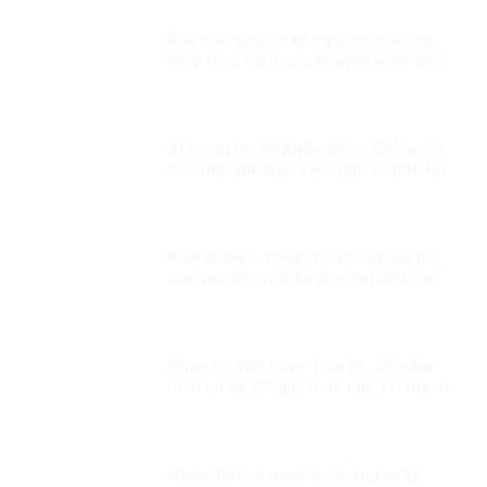
Báo cáo giữa kỳ tự nguyện của Việt
Nam thực hiện các khuyến nghị UPR
chu kỳ III Kỳ 2: “Việt Nam sẽ thành
công trong việc gắn kết sứ mệnh bảo
đảm quyền con người với nỗ lực
phòng chống COVID-19”
AI trong tay kẻ phản động: Chiêu trò
bôi nhọ lãnh đạo Việt Nam và Bác Hồ
Biển Đông – phép thử đối với vai trò
của các thể chế đa phương khu vực
trong xây dựng niềm tin
Quan hệ Việt Nam–Hoa Kỳ, 25 năm
nhìn lại Kỳ 2″Ngày hôm nay, tôi tuyên
bố bình thường hóa quan hệ ngoại
giao với Việt Nam”
Nhân dân cả nước tin tưởng và kỳ