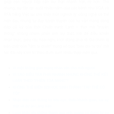
giúp con người tiếp cận sự thật nhanh hơn, rõ hơn. Thế
nhưng, sự tồn tại suốt nhiều năm của các kênh như VOA và
RFA tiếng Việt lại cho thấy một nghịch lý: công nghệ có thể
hiện đại, nhưng tư duy tuyên truyền của họ vẫn mang dáng
dấp cũ kỹ của thời Chiến tranh Lạnh – thời mà “truyền
thông” không nhằm phản ánh sự thật, mà để điều khiển
nhận thức, gieo rắc hoài nghi, kích động chia rẽ. Đó chính là
bản chất của “tâm lý chiến” trong vỏ bọc “báo chí tự do” mà
hai đài này kiên trì theo đuổi suốt nhiều thập niên qua.
Vì một không gian mạng nhân văn cho mỗi người
VÌ SAO ĐIỀU TRA PHẢI NHANH NHƯNG KHÔNG THỂ KẾT
LUẬN THEO “PHIÊN TÒA MẠNG”?
KHÔNG THỂ BIẾN 328 HỌC SINH THÀNH “TẬP THỂ CÓ
TỘI”
Nhận diện các thông tin tiêu cực, thiếu khách quan, sai sự
thật về dự án Làng Vân
Luôn khắc ghi những thành quả vinh quang có được từ sự