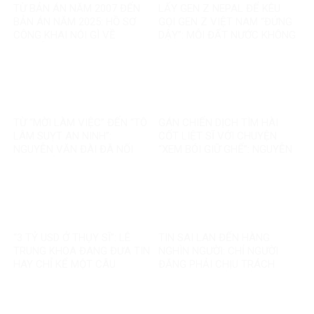
TỪ BẢN ÁN NĂM 2007 ĐẾN
LẤY GEN Z NEPAL ĐỂ KÊU
BẢN ÁN NĂM 2025: HỒ SƠ
GỌI GEN Z VIỆT NAM “ĐỨNG
CÔNG KHAI NÓI GÌ VỀ
DẬY”: MỖI ĐẤT NƯỚC KHÔNG
NGUYỄN VĂN ĐÀI?
PHẢI MỘT BẢN SAO
TỪ “MỜI LÀM VIỆC” ĐẾN “TÔ
GÁN CHIẾN DỊCH TÌM HÀI
LÂM SUỴT AN NINH”:
CỐT LIỆT SĨ VỚI CHUYỆN
NGUYỄN VĂN ĐÀI ĐÃ NỐI
“XEM BÓI GIỮ GHẾ”: NGUYỄN
THÊM ĐIỀU GÌ?
VĂN ĐÀI ĐANG ĐÁNH TRÁO
ĐIỀU GÌ?
“3 TỶ USD Ở THỤY SĨ”: LÊ
TIN SAI LAN ĐẾN HÀNG
TRUNG KHOA ĐANG ĐƯA TIN
NGHÌN NGƯỜI: CHỈ NGƯỜI
HAY CHỈ KỂ MỘT CÂU
ĐĂNG PHẢI CHỊU TRÁCH
CHUYỆN?
NHIỆM, CÒN NỀN TẢNG THÌ
SAO?