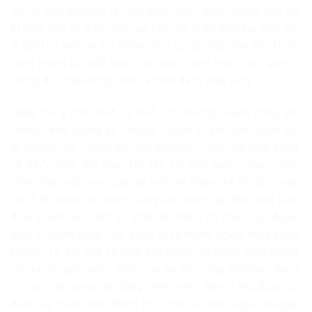
lọc có chủ đích tạo ra cảm giác “thật”, khiến người đọc dễ
bị cuốn vào và đồng nhất sự kiện với nhận định sai lệch. Đó
là cách họ biến tin tức thành công cụ dẫn dắt cảm xúc, khiến
công chúng bị cuốn vào vòng xoáy “nghi ngờ – tức giận –
chống đối” mà không nhận ra mình đã bị thao túng.
Đáng chú ý hơn, VOA và RFA còn thường xuyên dựng lên
những “nhân chứng ảo”, những “nguồn tin giấu tên” được mô
tả mơ hồ như “người dân địa phương”, “một nhà hoạt động
xã hội”, “một nhà báo độc lập tại Việt Nam”. Thực chất,
nhiều nhân vật trong các bài viết này không hề tồn tại, hoặc
chỉ là tài khoản ảo được dựng lên nhằm hợp thức hóa luận
điệu xuyên tạc. Một số khác là những cá nhân cực đoan,
từng vi phạm pháp luật, được tô vẽ thành “người hùng phản
kháng”. Từ đó, RFA và VOA thổi phồng họ thành “biểu tượng
của tự do ngôn luận”, nhằm tạo ảo giác rằng Việt Nam đang
có một “làn sóng bất đồng chính kiến”. Đây là thủ đoạn cổ
điển của chiến tranh thông tin – tạo ra “thực tế giả” để gây