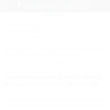
Skip
to
content
Mẹo nhỏ:
Để tìm kiếm chính xác tin bài của
nhanquyenvn.org, hãy search trên Google với cú pháp: "Từ
khóa" + "nhanquyenvn.org".
Tìm kiếm ngay
Trang chủ
»
Chính trị - Xã hội
»
Truyền thông hay tâm lý chiến? –
Những thủ đoạn cũ rích của VOA, RFA Việt ngữ
32505
26 Tháng 10, 2025
Chính trị - Xã hội
Tiêu điểm
Truyền thông hay tâm lý chiến? – Những
thủ đoạn cũ rích của VOA, RFA Việt ngữ
Trong kỷ nguyên của mạng xã hội và truyền thông số, người
ta vẫn tưởng rằng các phương tiện thông tin hiện đại sẽ