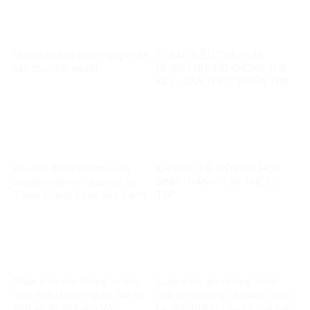
Vì một không gian mạng nhân
VÌ SAO ĐIỀU TRA PHẢI
văn cho mỗi người
NHANH NHƯNG KHÔNG THỂ
KẾT LUẬN THEO “PHIÊN TÒA
MẠNG”?
Khi một điểm thi làm rung
KHÔNG THỂ BIẾN 328 HỌC
chuyển niềm tin: Bài học từ
SINH THÀNH “TẬP THỂ CÓ
Tuyên Quang trong bức tranh
TỘI”
toàn cầu về liêm chính học
thuật
Nhận diện các thông tin tiêu
Luôn khắc ghi những thành
cực, thiếu khách quan, sai sự
quả vinh quang có được từ sự
thật về dự án Làng Vân
hy sinh to lớn, cao cả của các