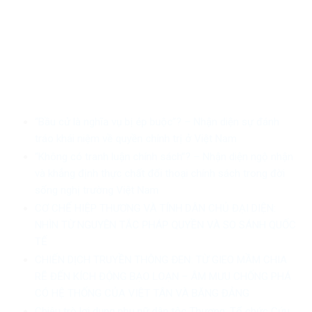
“Bầu cử là nghĩa vụ bị ép buộc”? – Nhận diện sự đánh
tráo khái niệm về quyền chính trị ở Việt Nam
“Không có tranh luận chính sách”? – Nhận diện ngộ nhận
và khẳng định thực chất đối thoại chính sách trong đời
sống nghị trường Việt Nam
CƠ CHẾ HIỆP THƯƠNG VÀ TÍNH DÂN CHỦ ĐẠI DIỆN:
NHÌN TỪ NGUYÊN TẮC PHÁP QUYỀN VÀ SO SÁNH QUỐC
TẾ
CHIẾN DỊCH TRUYỀN THÔNG ĐEN: TỪ GIEO MẦM CHIA
RẼ ĐẾN KÍCH ĐỘNG BẠO LOẠN – ÂM MƯU CHỐNG PHÁ
CÓ HỆ THỐNG CỦA VIỆT TÂN VÀ BĂNG ĐẢNG
Chiêu trò lợi dụng phụ nữ dân tộc Thượng: Tổ chức Cứu