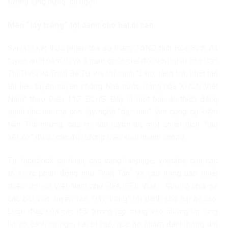
tượng tung hứng, ca ngợi.
Màn “tẩy trắng” tội danh cho hai bị can
Sau khi kết thúc phiên tòa sơ thẩm, TAND tỉnh Hòa Bình đã
tuyên án 8 năm tù và 3 năm quản chế đối với hai bị cáo Cấn
Thị Thêu và Trịnh Bá Tư với tội danh “Làm, tàng trữ, phát tán
tài liệu tuyên truyền chống Nhà nước Cộng hòa XHCN Việt
Nam” theo Điều 117, BLHS. Đây là một bản án thích đáng
dành cho hai mẹ con lấy nghề “dân oan” làm công cụ kiếm
tiền. Thế nhưng, sau khi tòa tuyên án, một chiến dịch “hậu
xét xử” được các đối tượng triển khai nhanh chóng.
Từ facebook cá nhân, các trang fanpage, youtube của các
tổ chức phản động như “Việt Tân” và các trang báo thiếu
thiện chí với Việt Nam như RFA, RFI, VOA… rầm rộ chia sẻ
các bài viết xuyên tạc, “tẩy trắng” tội danh cho hai bị cáo.
Luận điệu của các đối tượng tập trung vào những lời tung
hô có cánh ca ngợi hai bị cáo, qua đó nhằm đánh bóng tên