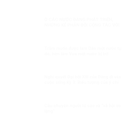
Ở CÁC NƯỚC ĐANG PHÁT TRIỂN,
NHỮNG KẺ PHẢN BỘI CỘNG TÁC VỚI
PHƯƠNG TÂY!
Trẫm muốn được làm Dân một nước tự
do, hơn làm Vua một nước bị trị!
Nghị quyết Đại hội XIII của Đảng đi vào
cuộc sống Kỳ 3: Biểu tượng của ý chí
Việt Nam trong thời đại mới
Câu chuyện người tố cáo và “xã hội im
lặng”