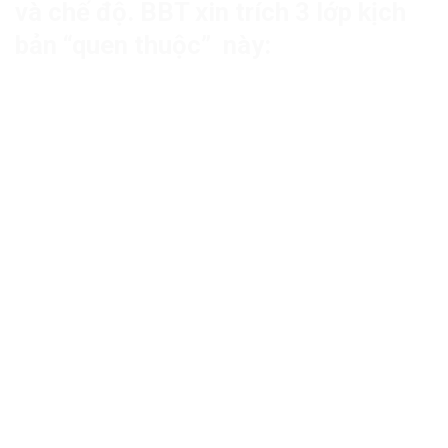
và chế độ. BBT xin trích 3 lớp kịch
bản “quen thuộc” này: