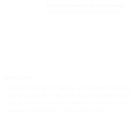
Sự thật các khoá huấn luyện kỹ năng
chống chính quyền của Việt tân (1):
Thủ đoạn lừa phỉnh, mua chuộc người
tham gia!
Nhân Quyền
Nhân Quyền Việt Nam là trang tin tức tổng hợp 24h từ nhiều
nguồn khác nhau. Mục đích nhằm Chia Sẽ & Cập Nhật những
thông tin hữu ích cho bạn đọc. Website cũng đang trong quá
trình chạy thử nghiệm & chờ xin giấy phép hoạt động.