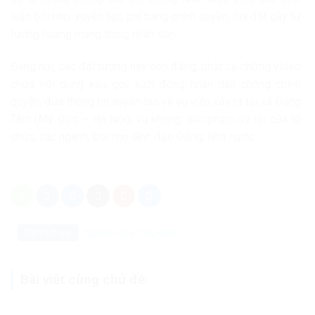
luận bôi nhọ, xuyên tạc, phỉ báng chính quyền, bịa đặt gây tư
tưởng hoang mang trong nhân dân.
Đáng nói, các đối tượng này còn đăng, phát cả những video
chứa nội dung kêu gọi, kích động nhân dân chống chính
quyền, đưa thông tin xuyên tạc về vụ việc xảy ra tại xã Đồng
Tâm (Mỹ Đức – Hà Nội), vu khống, xúc phạm uy tín của tổ
chức, các ngành, bôi nhọ lãnh đạo Đảng, Nhà nước.
Danh mục:
Nghiên cứu
Tiêu điểm
Bài viết cùng chủ đề: