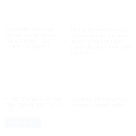
VÌ SAO ĐIỀU TRA PHẢI
Khi một điểm thi làm rung
NHANH NHƯNG KHÔNG
chuyển niềm tin: Bài học từ
THỂ KẾT LUẬN THEO
Tuyên Quang trong bức
“PHIÊN TÒA MẠNG”?
tranh toàn cầu về liêm chính
học thuật
KHÔNG THỂ BIẾN 328 HỌC
Xây dựng môi trường mạng
SINH THÀNH “TẬP THỂ CÓ
văn minh, có trách nhiệm
TỘI”
PHÁP LUẬT