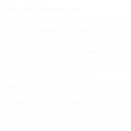
Thủ đoạn nhằm chính trị hóa vụ án
Để tìm cách chính trị hóa các vụ án xét xử đối tượng phạm
tội nêu trên, số chống đối luôn có xu hướng tìm kiếm sự can
thiệp của quốc tế. Do đó, sau phiên tòa xét xử sơ thẩm,
fanpage của Việt Tân đã chia sẻ thông báo của tổ chức “Ân
xá quốc tế” khi cho rằng: “bản kết án bất công với bà mẹ và
người con là một trò đùa công lý”, đồng thời kêu gọi cơ
quan chức năng Việt Nam phải ngay lập tức hủy bỏ bản án
và trả tự do vô điều kiện cho các đối tượng.
Đây là chiêu trò quen thuộc của tổ chức Ân xá quốc tế thể
hiện sự lố bịch khi một mực tô vẽ các đối tượng phạm tội
xâm phạm an ninh quốc gia ở Việt Nam, coi các bị cáo như
“nhà hoạt động cải cách” để bao biện, kêu oan. Thực tiễn ở
Việt Nam hay bất kỳ quốc gia nào, những đối tượng phạm
tội chống phá Nhà nước đều phải được xử lý nghiêm minh.