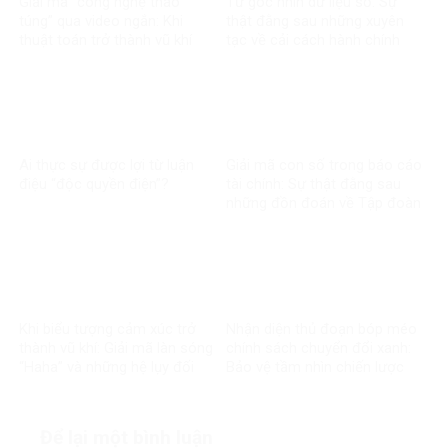
Giải mã “công nghệ thao
Từ góc nhìn dữ liệu số: Sự
túng” qua video ngắn: Khi
thật đằng sau những xuyên
thuật toán trở thành vũ khí
tạc về cải cách hành chính
trong chiến tranh nhận thức
Ai thực sự được lợi từ luận
Giải mã con số trong báo cáo
điệu “độc quyền điện”?
tài chính: Sự thật đằng sau
những đồn đoán về Tập đoàn
Điện lực Việt Nam
Khi biểu tượng cảm xúc trở
Nhận diện thủ đoạn bóp méo
thành vũ khí: Giải mã làn sóng
chính sách chuyển đổi xanh:
“Haha” và những hệ lụy đối
Bảo vệ tầm nhìn chiến lược
với môi trường thông tin số
của đất nước
Để lại một bình luận