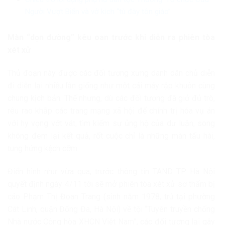
Người Vượt Biển và vở kịch “tù đày tôn giáo”
Màn “dọn đường” kêu oan trước khi diễn ra phiên tòa
xét xử
Thủ đoạn này được các đối tượng xưng danh dân chủ diễn
đi diễn lại nhiều lần giống như một cái máy rập khuôn cùng
chung kịch bản. Thế nhưng, dù các đối tượng đã giở đủ trò,
rêu rao khắp các trang mạng xã hội để chính trị hóa vụ án
với hy vọng vớt vát, tìm kiếm sự ủng hộ của dư luận, song
không đem lại kết quả, rốt cuộc chỉ là những màn tấu hài,
tung hứng kệch cỡm.
Điển hình như vừa qua, trước thông tin TAND TP Hà Nội
quyết định ngày 4/11 tới sẽ mở phiên tòa xét xử sơ thẩm bị
cáo Phạm Thị Đoan Trang (sinh năm 1978, trú tại phường
Cát Linh, quận Đống Đa, Hà Nội) về tội “Tuyên truyền chống
Nhà nước Cộng hòa XHCN Việt Nam”, các đối tượng lại gây