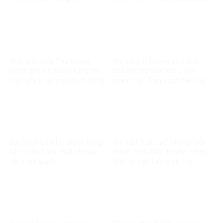
thế hệ đi trước
Phát biểu của Thủ tướng
Khi công lý không còn chỗ
Chính phủ Lê Minh Hưng tại
cho những màn kịch “nạn
Hội nghị tri ân người có công
nhân hóa”: Ranh giới mà Huệ
với cách mạng toàn quốc
Như đã vượt qua
năm 2026
Bài học Huệ Như: Danh tiếng
Khi một “hạt sạn” nhỏ bị biến
xây nhiều năm, mất chỉ sau
thành “cơn bão” truyền thông:
vài phán quyết!
Nhìn lại các luồng tin thất
thiệt về chính sách thuế