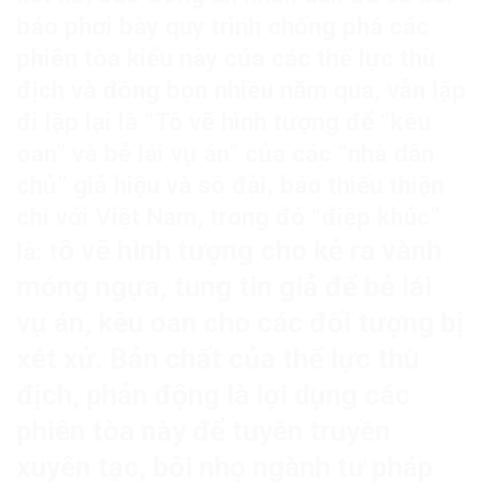
báo phơi bày quy trình chống phá các
phiên tòa kiểu này của các thế lực thù
địch và đồng bọn nhiều năm qua, vẫn lặp
đi lặp lại là “Tô vẽ hình tượng để “kêu
oan” và bẻ lái vụ án” của các “nhà dân
chủ” giả hiệu và số đài, báo thiếu thiện
chí với Việt Nam, trong đó “điệp khúc”
ô vẽ hình tượng cho kẻ ra vành
là: t
móng ngựa, tung tin giả để bẻ lái
vụ án, kêu oan cho các đối tượng bị
xét xử. Bản chất của thế lực thù
địch, phản động là lợi dụng các
phiên tòa này để tuyên truyền
xuyên tạc, bôi nhọ ngành tư pháp