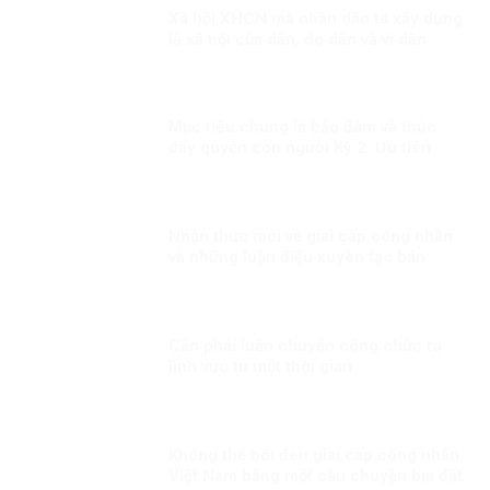
Xã hội XHCN mà nhân dân ta xây dựng
là xã hội của dân, do dân và vì dân
Mục tiêu chung là bảo đảm và thúc
đẩy quyền con người Kỳ 2: Ưu tiên
dành mọi nguồn lực vì người dân
Nhận thức mới về giai cấp công nhân
và những luận điệu xuyên tạc bản
chất giai cấp công nhân hiện nay
Cần phải luân chuyển công chức ra
lĩnh vực tư một thời gian
Không thể bôi đen giai cấp công nhân
Việt Nam bằng một câu chuyện bịa đặt