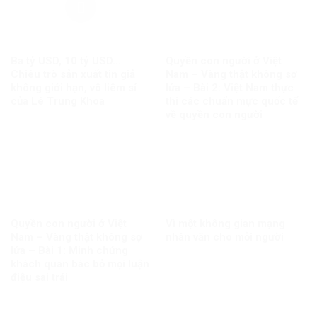
Ba tỷ USD, 10 tỷ USD…
Quyền con người ở Việt
Chiêu trò sản xuất tin giả
Nam – Vàng thật không sợ
không giới hạn, vô liêm sỉ
lửa – Bài 2: Việt Nam thực
của Lê Trung Khoa
thi các chuẩn mực quốc tế
về quyền con người
Quyền con người ở Việt
Vì một không gian mạng
Nam – Vàng thật không sợ
nhân văn cho mỗi người
lửa – Bài 1: Minh chứng
khách quan bác bỏ mọi luận
điệu sai trái