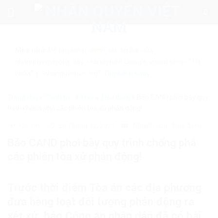
Skip
to
content
Mẹo nhỏ:
Để tìm kiếm chính xác tin bài của
nhanquyenvn.org, hãy search trên Google với cú pháp: "Từ
khóa" + "nhanquyenvn.org".
Tìm kiếm ngay
Trang chủ
»
Chính trị - Xã hội
»
Tiêu điểm
»
Báo CAND phơi bày quy
trình chống phá các phiên tòa xử phản động!
129799
26 Tháng 12, 2021
Nghiên cứu
Tiêu điểm
Báo CAND phơi bày quy trình chống phá
các phiên tòa xử phản động!
Trước thời điểm Tòa án các địa phương
đưa hàng loạt đối tượng phản động ra
xét xử, báo Công an nhân dân đã có bài