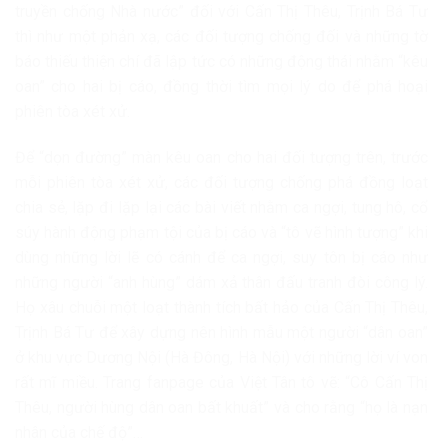
truyền chống Nhà nước” đối với Cấn Thị Thêu, Trịnh Bá Tư
thì như một phản xạ, các đối tượng chống đối và những tờ
báo thiếu thiện chí đã lập tức có những động thái nhằm “kêu
oan” cho hai bị cáo, đồng thời tìm mọi lý do để phá hoại
phiên tòa xét xử.
Để “dọn đường” màn kêu oan cho hai đối tượng trên, trước
mỗi phiên tòa xét xử, các đối tượng chống phá đồng loạt
chia sẻ, lặp đi lặp lại các bài viết nhằm ca ngợi, tung hô, cổ
súy hành động phạm tội của bị cáo và “tô vẽ hình tượng” khi
dùng những lời lẽ có cánh để ca ngợi, suy tôn bị cáo như
những người “anh hùng” dám xả thân đấu tranh đòi công lý.
Họ xâu chuỗi một loạt thành tích bất hảo của Cấn Thị Thêu,
Trịnh Bá Tư để xây dựng nên hình mẫu một người “dân oan”
ở khu vực Dương Nội (Hà Đông, Hà Nội) với những lời ví von
rất mĩ miều. Trang fanpage của Việt Tân tô vẽ: “Cô Cấn Thị
Thêu, người hùng dân oan bất khuất” và cho rằng “họ là nạn
nhân của chế độ”…