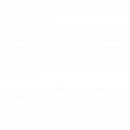
tuổi, tạo thương hiệu và gắn cho hai đối tượng cái mác “mẹ
con Cấn Thị Thêu hiên ngang giữa phiên tòa”, hay “tinh thần
của một người nông dân”…
Không những vậy, để “mượn gió bẻ măng”, bôi nhọ chế độ
và ngành tư pháp Việt Nam, trang RFA đã đăng bài dẫn lời
của vị luật sư để phụ họa luận điệu
xuyên tạc
khi khẳng
định hai bị cáo vô tội, đồng thời xuyên tạc luật pháp Việt
Nam khi cho rằng “Điều 117 đi ngược Hiến pháp”, hay “đây
là điều luật mơ hồ, tùy tiện, nhằm bỏ tù những người bất
đồng chính kiến”…
Gần đây, trước thông tin TAND Cấp cao tại Hà Nội lên lịch
mở phiên xét xử phúc thẩm đối với Cấn Thị Thêu và Trịnh Bá
Tư, các “nhà dân chủ” giả hiệu lại tiếp tục tái diễn thủ đoạn
bôi nhọ ngành tư pháp Việt Nam, phỉ báng chế độ. Thậm chí
các đối tượng còn “dọa” khi áp đặt quan điểm kệch cỡm của
tổ chức nhân quyền quốc tế nhằm vu cáo Việt Nam.