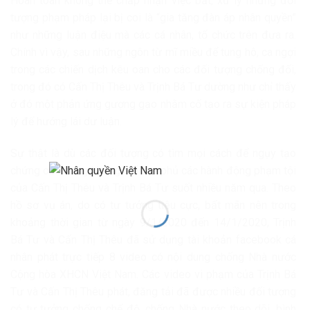
Hoàn toàn không thể chấp nhận việc bắt, xử lý những đối
tượng phạm pháp lại bị coi là “gia tăng đàn áp nhân quyền”
như những luận điệu mà các cá nhân, tổ chức trên đưa ra.
Chính vì vậy, sau những ngôn từ mĩ miều để tung hô, ca ngợi
trong các chiến dịch kêu oan cho các đối tượng chống đối,
trong đó có Cấn Thị Thêu và Trịnh Bá Tư dường như chỉ thấy
ở đó một phản ứng gượng gạo nhằm cố tạo ra sự kiện pháp
lý để hướng lái dư luận.
Sự thật là dù các đối tượng có tìm mọi cách để ngụy tạo
chứng cứ nhưng không thể che phủ các hành động phạm tội
của Cấn Thị Thêu và Trịnh Bá Tư suốt nhiều năm qua. Theo
hồ sơ vụ án, do có tư tưởng tiêu cực, bất mãn nên trong
khoảng thời gian từ ngày 9/1/2020 đến 14/1/2020, Trịnh
Bá Tư và Cấn Thị Thêu đã sử dụng tài khoản facebook cá
nhân phát trực tiếp 8 video có nội dung chống Nhà nước
Cộng hòa XHCN Việt Nam. Các video vi phạm của Trịnh Bá
Tư và Cấn Thị Thêu phát, đăng tải đã được nhiều đối tượng
có tư tưởng chống chế độ, chống Nhà nước theo dõi, bình