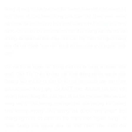
Đúng là một trò hề mà các đối tượng thêu dệt trên mạng xã
hội. Thực tế, các hành động của Cấn Thị Thêu suốt nhiều
năm qua đã cho thấy rõ bản chất của một kẻ
chống phá
Nhà
nước. Chỉ vì lợi ích vật chất mà các đối tượng xấu dụ dỗ với
những lời hứa hẹn trên mây nên Cấn Thị Thêu từ người nông
dân đã trở thành “con rối” dưới vỏ bọc của một người “dân
oan”.
Với vai trò là “ngọn cờ” trong một hội tự xưng là nhóm “dân
oan”, Cấn Thị Thêu không chỉ kích động nhiều người dân
Dương Nội mà bà ta còn lôi léo cả hai người con trai tham
gia các hoạt động gây rối ANTT trên địa bàn Hà Nội. Với
những hành động đó, hậu quả là cả ba mẹ con đều sa vào
vòng lao lý. Thế nhưng, qua ngòi bút của những kẻ “miệng
lưỡi không xương”, đối tượng đã được “phù phép” bởi
những ngôn từ có cánh rồi trở thành một “người hùng”, là
“biểu tượng của người phụ nữ Việt Nam” như cách đối