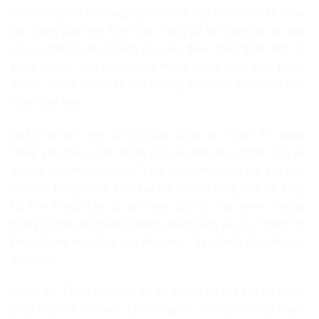
nhiễu thông tin với hàng loạt bài viết bóp méo sự thật. Theo
cáo trạng của Viện Kiểm sát, Trang đã tán phát các tài liệu
có nội dung tuyên truyền với luận điệu chiến tranh tâm lý,
phao tin bịa đặt, gây hoang mang trong nhân dân, tuyên
truyền, thông tin xuyên tạc đường lối, chính sách của Nhà
nước Việt Nam.
Quá trình làm việc với cơ quan Công an, Phạm Thị Đoan
Trang xác nhận, mình là tác giả của báo cáo nghiên cứu về
luật tín ngưỡng, tôn giáo. Trang cùng nhóm tác giả viết báo
cáo này bằng Tiếng Anh, sau đó dịch ra tiếng Việt và đăng
tải trên trang điện tử do mình lập ra… Tuy nhiên, những
thông tin mà các mạng chống phá đưa ra lại coi Phạm Thị
Đoan Trang như “nhà báo tiêu biểu” đấu tranh cho tiến bộ,
dân chủ!
Trước đó, TAND cấp cao lên kế hoạch đưa ra xét xử phiên
phúc thẩm về tội danh “Làm, tàng trữ, phát tán tài liệu tuyên