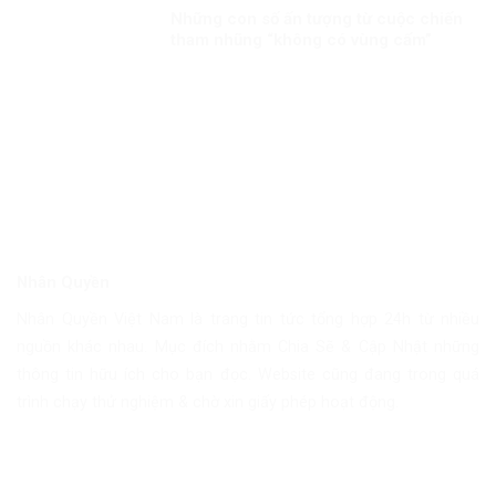
Những con số ấn tượng từ cuộc chiến
tham nhũng “không có vùng cấm”
Nhân Quyền
Nhân Quyền Việt Nam là trang tin tức tổng hợp 24h từ nhiều
nguồn khác nhau. Mục đích nhằm Chia Sẽ & Cập Nhật những
thông tin hữu ích cho bạn đọc. Website cũng đang trong quá
trình chạy thử nghiệm & chờ xin giấy phép hoạt động.