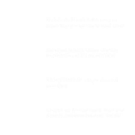
Khi báo chí bị biến thành công cụ
tuyên truyền – bài học từ cuộc chiến
Syria
Facebook là minh chứng cho thấy
truyền thông xã hội trở nên tồi tệ
XÃ HỘI GIAI CẤP – Ngày càng bất
bình đẳng
Chuyên gia An ninh mạng: nhận diện
động cơ, thủ đoạn tạo virus “tin giả”
của thế lực chống phá đất nước!