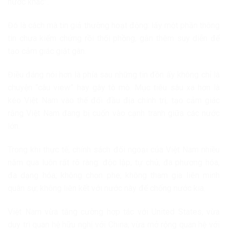
nước khác”.
Đó là cách mà tin giả thường hoạt động: lấy một phần thông
tin chưa kiểm chứng rồi thổi phồng, gắn thêm suy diễn để
tạo cảm giác giật gân.
Điều đáng nói hơn là phía sau những tin đồn ấy không chỉ là
chuyện “câu view” hay gây tò mò. Mục tiêu sâu xa hơn là
kéo Việt Nam vào thế đối đầu địa chính trị, tạo cảm giác
rằng Việt Nam đang bị cuốn vào cạnh tranh giữa các nước
lớn.
Trong khi thực tế, chính sách đối ngoại của Việt Nam nhiều
năm qua luôn rất rõ ràng: độc lập, tự chủ, đa phương hóa,
đa dạng hóa; không chọn phe; không tham gia liên minh
quân sự; không liên kết với nước này để chống nước kia.
Việt Nam vừa tăng cường hợp tác với
United States
, vừa
duy trì quan hệ hữu nghị với
China
; vừa mở rộng quan hệ với