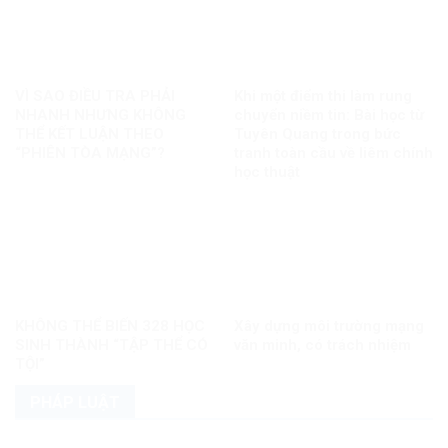
VÌ SAO ĐIỀU TRA PHẢI
Khi một điểm thi làm rung
NHANH NHƯNG KHÔNG
chuyển niềm tin: Bài học từ
THỂ KẾT LUẬN THEO
Tuyên Quang trong bức
“PHIÊN TÒA MẠNG”?
tranh toàn cầu về liêm chính
học thuật
KHÔNG THỂ BIẾN 328 HỌC
Xây dựng môi trường mạng
SINH THÀNH “TẬP THỂ CÓ
văn minh, có trách nhiệm
TỘI”
PHÁP LUẬT