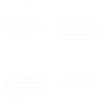
Ba tỷ USD, 10 tỷ USD…
Quyền con người ở Việt
Chiêu trò sản xuất tin giả
Nam – Vàng thật không sợ
không giới hạn, vô liêm sỉ
lửa – Bài 2: Việt Nam thực
của Lê Trung Khoa
thi các chuẩn mực quốc tế
về quyền con người
Quyền con người ở Việt
Vì một không gian mạng
Nam – Vàng thật không sợ
nhân văn cho mỗi người
lửa – Bài 1: Minh chứng
khách quan bác bỏ mọi luận
điệu sai trái