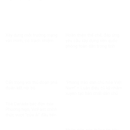
toàn cầu về liêm chính học
thuật
Xây dựng môi trường mạng
Hoàn thiện thể chế, đáp ứng
văn minh, có trách nhiệm
yêu cầu xây dựng nền quốc
phòng toàn dân trong tình
hình mới
Cẩn trọng với thủ đoạn phá
“Phong trào dân chủ hóa Việt
đoàn kết nội bộ
Nam” – Luận điệu cũ kỹ nhằm
xuyên tạc bản chất dân chủ
của Đảng
Tòa Canada bác đơn của
Phương Ngô, VinFast chính
thức vượt “cửa ải” đầu tiên
trong vụ kiện xuyên biên giới
Nhận diện các thông tin tiêu