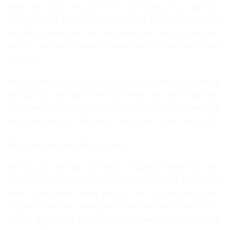
được thúc đẩy trong các lĩnh vực thương mại, logistics,
công nghệ số, giáo dục, đổi mới sáng tạo và quốc phòng.
Đó đều là những lĩnh vực liên quan trực tiếp tới phát triển
kinh tế, việc làm và năng lực cạnh tranh của Việt Nam trong
tương lai.
Nhưng đáng tiếc là một số người lại cố tình bỏ qua những
kết quả thực chất ấy để chỉ chăm chăm vào các tin đồn kiểu
“Việt Nam mua BrahMos”, rồi từ đó suy diễn thành “tham gia
liên minh quân sự”, “đối trọng Trung Quốc”, “ngả theo FOIP”.
Đây là kiểu lập luận rất nguy hiểm.
Bởi thực tế, cho đến nay không có tuyên bố chính thức nào
từ phía Việt Nam xác nhận các tin đồn đó. Một số bài báo
quốc tế chỉ dùng những cụm từ như “có thể thảo luận”,
“nguồn tin cho biết”, nhưng khi về tới mạng xã hội thì lập tức
bị biến thành “Việt Nam chắc chắn mua tên lửa để chống