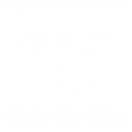
tịch nước
Tô Lâm
vừa qua cũng không nằm ngoài “kịch bản”
quen thuộc ấy.
Vì một không gian mạng nhân văn cho mỗi người
VÌ SAO ĐIỀU TRA PHẢI NHANH NHƯNG KHÔNG THỂ KẾT
LUẬN THEO “PHIÊN TÒA MẠNG”?
KHÔNG THỂ BIẾN 328 HỌC SINH THÀNH “TẬP THỂ CÓ
TỘI”
Nhận diện các thông tin tiêu cực, thiếu khách quan, sai sự
thật về dự án Làng Vân
Luôn khắc ghi những thành quả vinh quang có được từ sự
hy sinh to lớn, cao cả của các thế hệ đi trước
Có người nói Việt Nam “ngả phe”. Có người tung tin “mua
tên lửa để đối đầu nước khác”. Có người lại bảo “ngoại giao
hình thức”, “đi đông tốn tiền ngân sách”, “đu dây chiến lược”.
Nhiều bài viết cố tình lấy vài dòng suy đoán trên báo nước