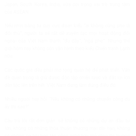
Japan
,
South Korea
,
India
, vừa coi trọng vai trò trung tâm
của ASEAN.
Nếu nhìn bằng tư duy cực đoan kiểu “ai không cùng phe là
đối thủ”, người ta sẽ rất dễ xuyên tạc mọi hoạt động đối
ngoại của Việt Nam thành “đu dây”, “ngả phe”. Nhưng thế
giới hôm nay không còn vận hành theo kiểu Chiến tranh Lạnh
nữa.
Các quốc gia đều phải mở rộng quan hệ để phát triển. Vấn
đề quan trọng là giữ được độc lập chiến lược và đặt lợi ích
dân tộc lên trên hết. Việt Nam đang làm đúng điều đó.
Nhiều người hay hỏi: “Nếu không có những chuyến công du
ấy thì sao?”.
Câu trả lời rất đơn giản: sẽ không có những dự án đầu tư
lớn, không có những thỏa thuận thương mại dài hạn, không
có những cơ hội hợp tác công nghệ hay mở rộng thị trường