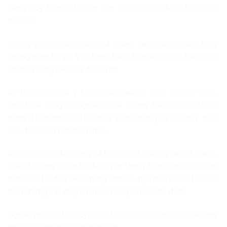
bằng, duy trì môi trường hòa bình và chủ động hội nhập
quốc tế.
Không phải ngẫu nhiên mà nhiều nước đều muốn tăng
cường quan hệ với Việt Nam. Điều đó phản ánh vị thế và uy
tín ngày càng cao của đất nước.
Có thể còn nhiều ý kiến khác nhau về từng chuyến thăm,
từng hoạt động đối ngoại cụ thể. Nhưng điều cần tỉnh táo là
đừng để những tin đồn chưa kiểm chứng và các suy diễn
cực đoan dẫn dắt nhận thức.
Bởi trong thời đại mạng xã hội, tin giả thường lan rất nhanh,
nhất là những thông tin đánh vào tâm lý tò mò, nghi ngờ hay
cảm xúc đối đầu. Nếu không tỉnh táo, người ta rất dễ bị cuốn
theo những câu chuyện được dựng lên có chủ đích.
Ngoại giao là câu chuyện dài hơi của lợi ích quốc gia, không