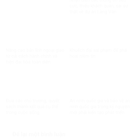
cực, thiếu khách quan, sai sự
thật về dự án Làng Vân
Nâng cao bản lĩnh ngoại giao
Khuếch đại sai phạm để phá
từ cải cách hành chính và
hoại niềm tin
hiện đại hóa toàn diện
Đưa các chủ trương, quyết
An ninh quốc gia và bảo vệ an
sách thành kết quả cụ thể
ninh quốc gia trong kỷ nguyên
trong cuộc sống
mới phải kiến tạo phát triển
Để lại một bình luận