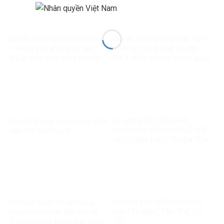
Quyền con người ở Việt Nam
Quyền con người ở Việt Nam
– Vàng thật không sợ lửa –
– Vàng thật không sợ lửa –
Bài 2: Việt Nam thực thi các
Bài 1: Minh chứng khách quan
chuẩn mực quốc tế về quyền
bác bỏ mọi luận điệu sai trái
con người
Vì một không gian mạng nhân
VÌ SAO ĐIỀU TRA PHẢI
văn cho mỗi người
NHANH NHƯNG KHÔNG THỂ
KẾT LUẬN THEO “PHIÊN TÒA
MẠNG”?
Khi một điểm thi làm rung
KHÔNG THỂ BIẾN 328 HỌC
chuyển niềm tin: Bài học từ
SINH THÀNH “TẬP THỂ CÓ
Tuyên Quang trong bức tranh
TỘI”