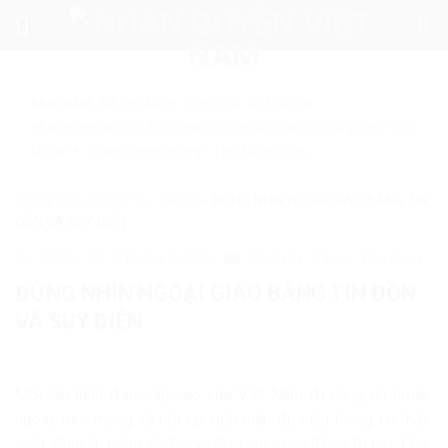
Skip
to
content
Mẹo nhỏ:
Để tìm kiếm chính xác tin bài của
nhanquyenvn.org, hãy search trên Google với cú pháp: "Từ
khóa" + "nhanquyenvn.org".
Tìm kiếm ngay
Trang chủ
»
Chính trị - Xã hội
»
ĐỪNG NHÌN NGOẠI GIAO BẰNG TIN
ĐỒN VÀ SUY DIỄN
22786
8 Tháng 5, 2026
Chính trị - Xã hội
Tiêu điểm
ĐỪNG NHÌN NGOẠI GIAO BẰNG TIN ĐỒN
VÀ SUY DIỄN
Mỗi lần lãnh đạo cấp cao của Việt Nam đi công du nước
ngoài, trên mạng xã hội lại xuất hiện đủ kiểu thông tin thất
thiệt. Chuyến thăm Ấn Độ và Sri Lanka của Tổng Bí thư, Chủ