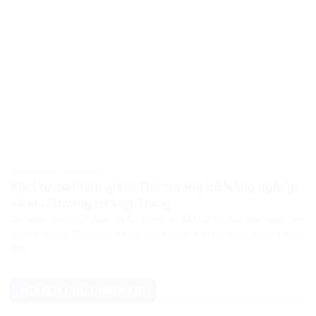
PHÁP LUẬT PHÁP LUẬT VIỆT NAM
Khởi tố, bắt tạm giam Thứ trưởng Bộ Nông nghiệp
và Môi trường Hoàng Trung
Cơ quan Cảnh sát điều tra Bộ Công an đã khởi tố, bắt tạm giam ông
Hoàng Trung, Thứ trưởng Bộ Nông nghiệp và Môi trường, cùng ba bị
can...
NGHIÊN CỨU CHÍNH TRỊ