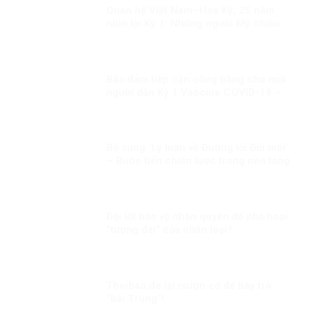
Quan hệ Việt Nam–Hoa Kỳ, 25 năm
nhìn lại Kỳ 1: Những người Mỹ nhiều
duyên nợ với Việt Nam
Bảo đảm tiếp cận công bằng cho mọi
người dân Kỳ 1:Vaccine COVID-19 –
đặc quyền của người giàu?
Bổ sung ‘Lý luận về Đường lối Đổi mới’
– Bước tiến chiến lược trong nền tảng
tư tưởng của Đảng!
Đội lốt bảo vệ nhân quyền để phá hoại
“tượng đài” của nhân loại?
Thoibao.de lại mượn cớ để bày trò
“bài Trung”!