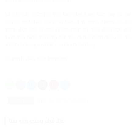
phải vài dòng giật tít trên mạng.
Và nhìn vào những gì Việt Nam đạt được hôm nay, có thể
thấy rõ một điều: chính sự kiên định trong đường lối đối
ngoại độc lập, tự chủ và linh hoạt đã giúp đất nước giữ
được hòa bình, mở rộng hợp tác và tạo thêm nhiều cơ hội
phát triển trong một thế giới đầy biến động.
Đó mới là điều quan trọng nhất.
Danh mục:
Chính trị - Xã hội
Tiêu điểm
Bài viết cùng chủ đề: