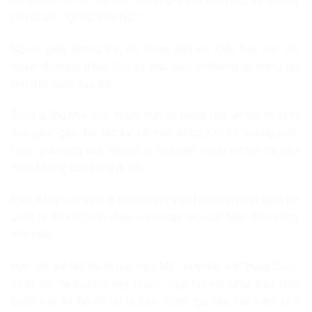
cho doanh nghiệp Việt Nam.
Ngoại giao không thể đo bằng tiền vé máy bay hay số
người đi cùng đoàn. Giá trị thật nằm ở những gì mang lại
cho đất nước sau đó.
Cũng giống như một doanh nghiệp muốn làm ăn lớn thì lãnh
đạo phải gặp đối tác, ký kết hợp đồng, tìm thị trường mới.
Quốc gia cũng vậy. Không ai tự nhiên mang cơ hội tới nếu
mình không chủ động đi tìm.
Điều đáng suy nghĩ là cứ mỗi lần Việt Nam mở rộng quan hệ
quốc tế thì các luận điệu xuyên tạc lại xuất hiện theo cùng
một kiểu.
Hợp tác với Mỹ thì bị nói “ngả Mỹ”. Hợp tác với Trung Quốc
thì bị nói “lệ thuộc Trung Quốc”. Hợp tác với Nhật Bản, Hàn
Quốc hay Ấn Độ thì lại bị bảo “tham gia cấu trúc kiềm chế