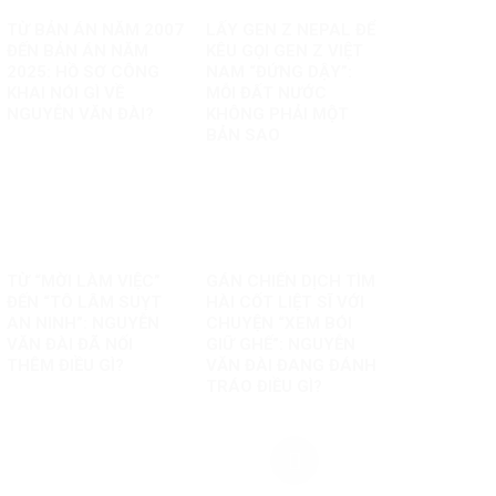
TỪ BẢN ÁN NĂM 2007
LẤY GEN Z NEPAL ĐỂ
ĐẾN BẢN ÁN NĂM
KÊU GỌI GEN Z VIỆT
2025: HỒ SƠ CÔNG
NAM “ĐỨNG DẬY”:
KHAI NÓI GÌ VỀ
MỖI ĐẤT NƯỚC
NGUYỄN VĂN ĐÀI?
KHÔNG PHẢI MỘT
BẢN SAO
TỪ “MỜI LÀM VIỆC”
GÁN CHIẾN DỊCH TÌM
ĐẾN “TÔ LÂM SUỴT
HÀI CỐT LIỆT SĨ VỚI
AN NINH”: NGUYỄN
CHUYỆN “XEM BÓI
VĂN ĐÀI ĐÃ NỐI
GIỮ GHẾ”: NGUYỄN
THÊM ĐIỀU GÌ?
VĂN ĐÀI ĐANG ĐÁNH
TRÁO ĐIỀU GÌ?