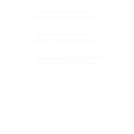
bóc lột công nhân mà “bóc lột
máy móc”?!
Nếu quả người cầm đầu Việt
Minh là thánh Nguyễn Ái Quốc
thì tôi sẵn sàng thoái vị ngay
“Bầu cử là nghĩa vụ bị ép
buộc”? – Nhận diện sự đánh
tráo khái niệm về quyền chính
trị ở Việt Nam
Phản ứng của các tổ chức nhân
quyền trước dịch bệnh Covid-
19