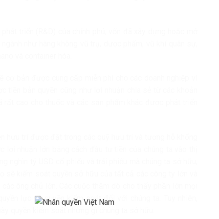
 phát triển (R&D) của chính phủ, vốn đã xây dựng hoặc mở
 ngành như hàng không vũ trụ, dược phẩm, vũ khí quân sự,
nano và container hóa.
 về cơ bản được cung cấp miễn phí cho các doanh nghiệp vì
ợc tiền bản quyền cũng như lợi nhuận chia sẻ từ các khoản
iá rất cao cho thuốc và các sản phẩm khác được phát triển
iền hưu trí được đặt trong các quỹ hưu trí và tương hỗ khổng
c lợi nhuận lớn bằng cách đầu tư tiền của chúng ta vào thị
àng nghìn tỷ USD cổ phiếu và trái phiếu mà chúng ta sở hữu,
họ sẽ kiểm soát quyền sở hữu của tất cả các công ty lớn và
ua các ông chủ lớn. Các cuộc thăm dò cho thấy phần lớn mọi
uyền lực và quyền kiểm soát đối với chúng ta. Tuy nhiên,
ày quyền kiểm soát những gì chúng ta sở hữu.