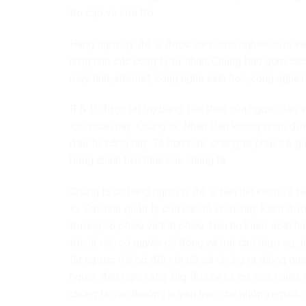
trợ cấp và cứu trợ.
Hàng nghìn tỷ đô la được dành cho nghiên cứu và
rộng cho các công ty tư nhân. Chúng bao gồm các
máy tính, internet, công nghệ sinh học, công nghệ 
R & D được tài trợ bằng tiền thuế của người dân
lợi nhuận này. Chúng ta, Nhân Dân không nhận đư
đầu tư công này. Tệ hơn nữa, chúng ta phải trả g
bằng chính tiền thuế của chúng ta.
Chúng ta có hàng nghìn tỷ đô la tiền tiết kiệm và t
lồ. Các nhà quản lý của các tổ chức này kiếm đượ
trường cổ phiếu và trái phiếu. Nếu họ kiểm soát h
tức là nếu có quyền cổ đông và trái chủ thực sự, 
lật ngược thế cờ đối với tất cả chúng ta thông q
người đều nghĩ rằng Big Business có quá nhiều q
chúng ta vẫn thường xuyên trao cho những người n