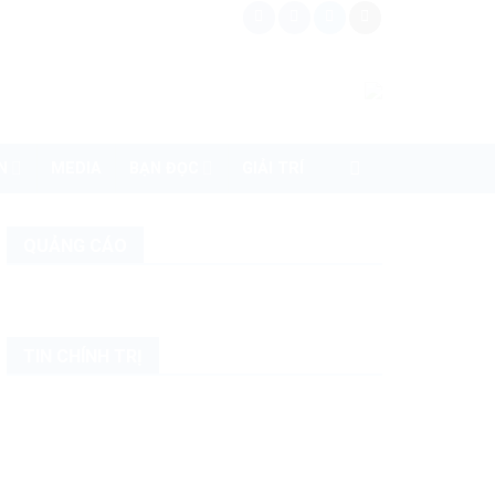
N
MEDIA
BẠN ĐỌC
GIẢI TRÍ
QUẢNG CÁO
TIN CHÍNH TRỊ