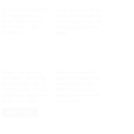
“3 TỶ USD Ở THỤY SĨ”:
Ba tỷ USD, 10 tỷ USD…
LÊ TRUNG KHOA
Chiêu trò sản xuất tin
ĐANG ĐƯA TIN HAY
giả không giới hạn, vô
CHỈ KỂ MỘT CÂU
liêm sỉ của Lê Trung
CHUYỆN?
Khoa
Quyền con người ở
Quyền con người ở
Việt Nam – Vàng thật
Việt Nam – Vàng thật
không sợ lửa – Bài 2:
không sợ lửa – Bài 1:
Việt Nam thực thi các
Minh chứng khách
chuẩn mực quốc tế về
quan bác bỏ mọi luận
quyền con người
điệu sai trái
PHÁP LUẬT