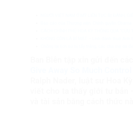
NGƯỜI VIỆT NAM Ở MỸ LIÊN TỤC BỊ ĐÁNH, GIẾ
Báo cáo của Thượng viện: Chính quyền Obama c
CÁCH CHÍNH PHỦ HOA KỲ THÔNG QUA “CỨU TR
KHÔNG CÒN LÀ BÍ MẬT – Lính đánh thuê Anh tr
Chống lại lịch sử bị tẩy trắng, các cha mẹ da 
Ban Biên tập xin gửi đến các 
Give Away So Much Control 
Ralph Nader, luật sư Hoa K
viết cho ta thấy giới tư bản
và tài sản bằng cách thức n