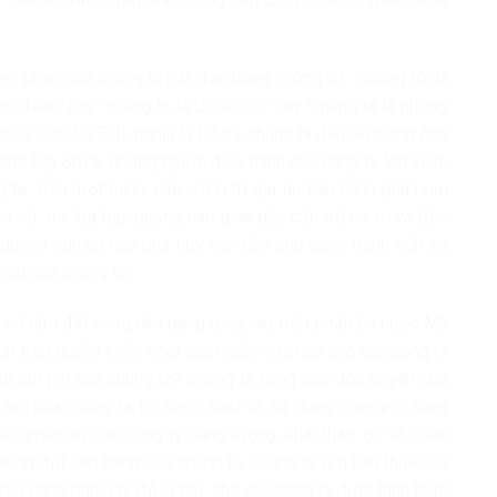
Hiến pháp của chúng ta bắt đầu bằng những từ, “Chúng tôi là
ập đoàn” hay “chúng ta là Quốc hội” hay “chúng ta là những
áp là CHÚNG TÔI, nghĩa là tất cả chúng ta đều là những ông
 các Big Boys, những người điều hành các công ty lớn kiểm
ta. Đến lượt mình, các chính trị gia lại tiến hành phá hoại
 cử, trò lừa bịp, quảng cáo gian dối, cản trở cử tri và độc
 doanh nghiệp này phá hủy nền dân chủ cạnh tranh vốn sẽ
hiếu của chúng ta.
ta sở hữu đất công liên bang rộng lớn, một phần ba nước Mỹ
lại trao quyền kiểm soát các nguồn lực này cho các công ty
 từ chi phí của chúng ta? Chúng ta cung cấp độc quyền cho
ng nói của chúng ta, họ kiểm soát và sử dụng miễn phí sóng
bản quyền từ các công ty năng lượng, khai thác, gỗ và chăn
 vùng đất liên bang của chúng ta. Chúng ta gửi tiền thuế của
rao hàng nghìn tỷ đô la này cho các công ty dưới hình thức