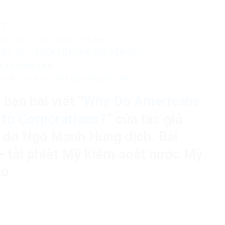
T!
ố ý tài trợ cho tổ chức al-Qaeda
Ợ” ĐỂ CHUYỂN TIỀN CHO GIỚI SIÊU GIÀU
ong chiến tranh
đen cho con học ở nhà gày càng phổ biến
bạn bài viết “
Why Do Americans
to Corporations?
” của tác giả
ỳ do Ngô Mạnh Hùng dịch. Bài
 – tài phiệt Mỹ kiểm soát nước Mỹ
ào