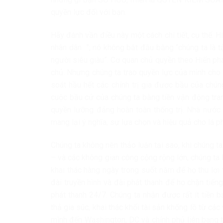
quyền lực đối với bạn.
Hãy đánh vần điều này một cách chi tiết, cụ thể. 
nhân dân…”; nó không bắt đầu bằng “chúng ta là t
người siêu giàu”. Cơ quan chủ quyền theo Hiến ph
chủ. Nhưng chúng ta trao quyền lực của mình cho
soát hầu hết các chính trị gia được bầu của chúng 
cuộc bầu cử của chúng ta bằng tiền vận động tranh
quyền lưỡng đảng hoàn toàn thống trị. Nhà nước
mang lại ý nghĩa, sự lựa chọn và hiệu quả cho lá p
Chúng ta không nên thảo luận tại sao, khi chúng 
– và các không gian công cộng rộng lớn, chúng ta 
khai thác hàng ngày trong suốt năm để họ thu lợi
đài truyền hình và đài phát thanh để họ chặn tiế
phát thanh 24/7. Chúng ta nhận được rất ít tiền 
thả gia súc, khai thác khối tài sản khổng lồ từ các
mình đến Washington, DC và chính phủ liên bang t