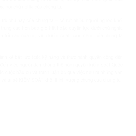
ị xã hội chủ nghĩa của chúng ta.
 trù phú này của chúng ta – có rất nhiều người nghèo khổ,
ập trung cao hơn bao giờ hết hoặc quyền lực dưới chủ nghĩa
 tối cao của nó, việc kiểm soát cuộc sống của chúng ta
thành kẻ bất lực (các kỹ năng và thực hành quyền công dân
 đến việc người dân không thể nắm quyền kiểm soát Quốc
ác cuộc bầu cử và tranh luận bỏ qua việc nêu ra những vấn
ì và ai sẽ KIỂM SOÁT khối thịnh vượng chung của chúng ta.