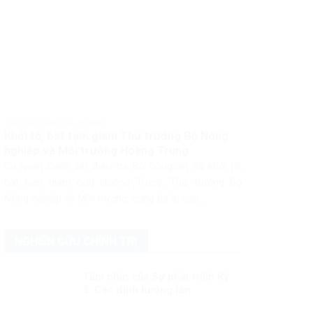
PHÁP LUẬT PHÁP LUẬT VIỆT NAM
Khởi tố, bắt tạm giam Thứ trưởng Bộ Nông
nghiệp và Môi trường Hoàng Trung
Cơ quan Cảnh sát điều tra Bộ Công an đã khởi tố,
bắt tạm giam ông Hoàng Trung, Thứ trưởng Bộ
Nông nghiệp và Môi trường, cùng ba bị can...
NGHIÊN CỨU CHÍNH TRỊ
Tầm nhìn của Sự phát triển Kỳ
3: Các định hướng lớn