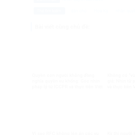
dân chủ
Hoa Kỳ
nhân quy
Thẻ tìm kiếm:
Bài viết cùng chủ đề:
Quyền con người không đồng
Không có “vù
nghĩa quyền vu khống: Góc nhìn
giả: Nhìn từ
pháp lý từ ICCPR và thực tiễn Việt
và thực tiễn 
Nam
Vì sao RFC không lên án các vụ
Kỳ thị người 