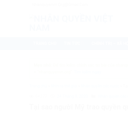
Skip
Nhanquyenvn.org@gmail.com
to
content
TRANG CHỦ
TIN TỨC
CHÍNH TRỊ – XÃ HỘ
Mẹo nhỏ:
Để tìm kiếm chính xác tin bài của nhanq
+ "nhanquyenvn.org".
Tìm kiếm ngay
Trang chủ
»
Nhìn ra thế giới
»
Nhân quyền các nước
»
Tạ
64377
24 Tháng 9, 2020
Nhân quyền các
Tại sao người Mỹ trao quyền q