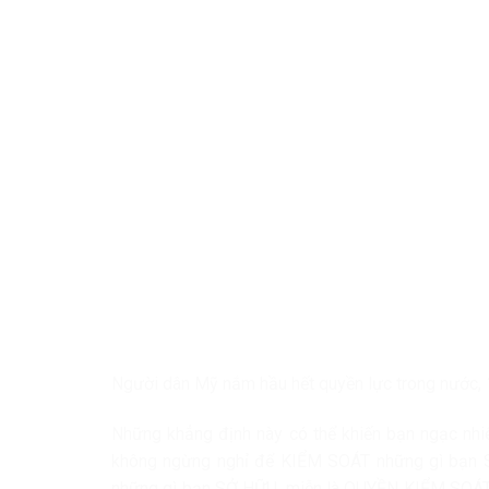
Người dân Mỹ nắm hầu hết quyền lực trong nước, 
Những khẳng định này có thể khiến bạn ngạc nhiê
không ngừng nghỉ để KIỂM SOÁT những gì bạn S
những gì bạn SỞ HỮU, miễn là QUYỀN KIỂM SOÁT 