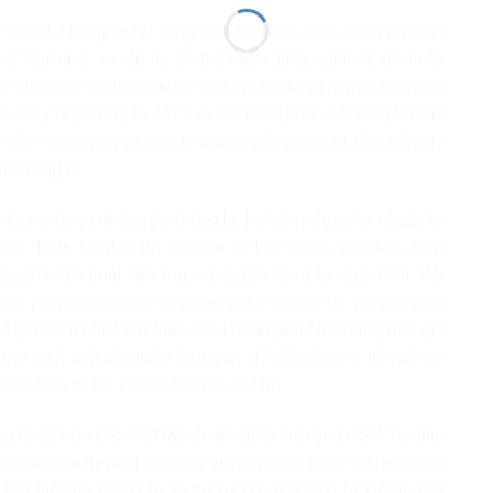
 nhiên, chúng ta lại cung cấp nó hoàn toàn miễn phí cho
à YouTube, v.v. để họ có thể kiếm hàng nghìn tỷ đô la từ
gì chúng ta thích, những gì chúng ta nghĩ và những gì chúng
đó quấy rầy chúng ta 24/7 và thậm chí phản bội lòng tin của
 trộm trong nhà và doanh nghiệp của chúng ta. Các công ty
a chúng ta.
 thông tin cá nhân của chúng ta, họ kiếm được lợi nhuận to
iều, đó là sự thật đã kéo dài từ lâu. Ví dụ, vào thời điểm
 quyền kiểm soát tiền bạc và quyền riêng tư của mình. Với
biện pháp kiểm soát hệ thống thanh toán mới, với các thỏa
 đẹp đẽ của họ kèm theo các khoản phụ phí không bao giờ
ời phải mất rất nhiều thời gian chỉ để cố gắng liên hệ với
sửa chữa và trả lời các câu hỏi của họ.
húng ta sở hữu cho một tập đoàn đang mở rộng này? Tại sao
n quan tâm để hiểu lý tưởng về một cuộc sống tốt đẹp, sinh
tập thể của chúng ta và sự tự do định hình tương lai của