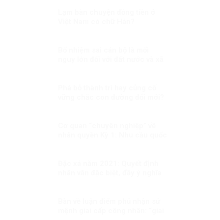
Lạm bàn chuyện đồng tiền ở
Việt Nam có chữ Hán?
Bổ nhiệm sai cán bộ là mối
nguy lớn đối với đất nước và xã
hội
Phá bỏ thành trì hay củng cố
vững chắc con đường đổi mới?
Cơ quan “chuyên nghiệp” về
nhân quyền Kỳ 1: Nhu cầu quốc
tế và quốc gia
Đặc xá năm 2021: Quyết định
nhân văn đặc biệt, đầy ý nghĩa
Bàn về luận điểm phủ nhận sứ
mệnh giai cấp công nhân: “giai
cấp tư sản ngày nay không còn