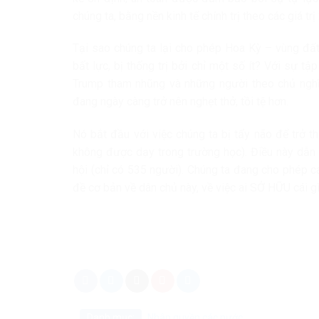
chúng ta, bằng nền kinh tế chính trị theo các giá tr
Tại sao chúng ta lại cho phép Hoa Kỳ – vùng đất
bất lực, bị thống trị bởi chỉ một số ít? Với sự t
Trump tham nhũng và những người theo chủ nghĩa
đang ngày càng trở nên nghẹt thở, tồi tệ hơn.
Nó bắt đầu với việc chúng ta bị tẩy não để trở 
không được dạy trong trường học). Điều này dẫn
hội (chỉ có 535 người). Chúng ta đang cho phép c
đề cơ bản về dân chủ này, về việc ai SỞ HỮU cái g
Danh mục:
Nhân quyền các nước