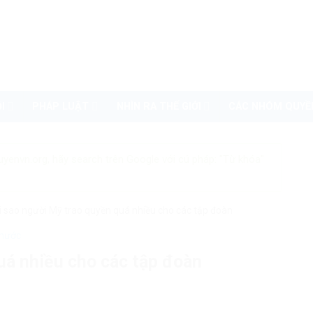
I
PHÁP LUẬT
NHÌN RA THẾ GIỚI
CÁC NHÓM QUYỀ
uyenvn.org, hãy search trên Google với cú pháp: "Từ khóa"
i sao người Mỹ trao quyền quá nhiều cho các tập đoàn
 nước
uá nhiều cho các tập đoàn