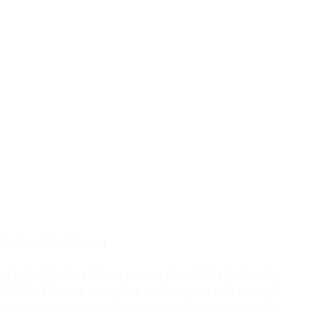
1% hàng đầu thì không.
n, bởi vì 1% hàng đầu và các tập đoàn khổng lồ làm việc
Ở HỮU. Điều này có nghĩa là họ không cần phải nắm giữ
của họ được đảm bảo, cung cấp cho họ cả sự giàu có và