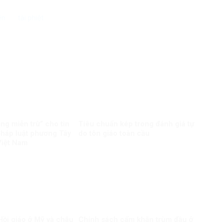
ền
tài phiệt
ng miễn trừ” cho tin
Tiêu chuẩn kép trong đánh giá tự
 pháp luật phương Tây
do tôn giáo toàn cầu
Việt Nam
Hồi giáo ở Mỹ và châu
Chính sách cấm khăn trùm đầu ở