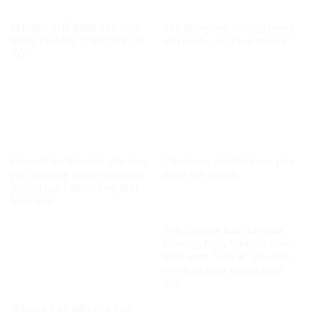
KHÔNG THỂ BIẾN 328 HỌC
Xây dựng môi trường mạng
SINH THÀNH “TẬP THỂ CÓ
văn minh, có trách nhiệm
TỘI”
Hoàn thiện thể chế, đáp ứng
Cẩn trọng với thủ đoạn phá
yêu cầu xây dựng nền quốc
đoàn kết nội bộ
phòng toàn dân trong tình
hình mới
Tòa Canada bác đơn của
Phương Ngô, VinFast chính
thức vượt “cửa ải” đầu tiên
trong vụ kiện xuyên biên
giới
“Phong trào dân chủ hóa