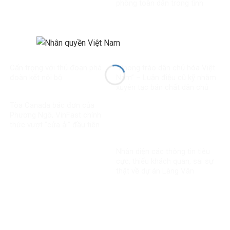
phòng toàn dân trong tình
hình mới
Cẩn trọng với thủ đoạn phá
“Phong trào dân chủ hóa Việt
đoàn kết nội bộ
Nam” – Luận điệu cũ kỹ nhằm
xuyên tạc bản chất dân chủ
của Đảng
Tòa Canada bác đơn của
Phương Ngô, VinFast chính
thức vượt “cửa ải” đầu tiên
trong vụ kiện xuyên biên giới
Nhận diện các thông tin tiêu
cực, thiếu khách quan, sai sự
thật về dự án Làng Vân