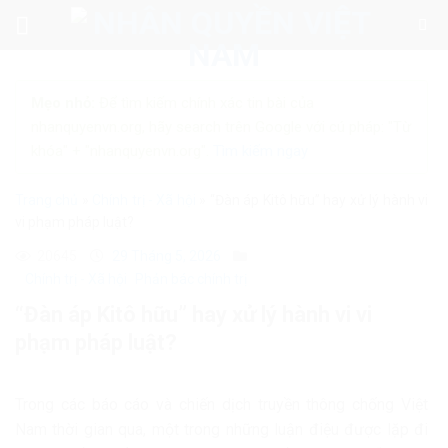
Skip
to
content
Mẹo nhỏ:
Để tìm kiếm chính xác tin bài của
nhanquyenvn.org, hãy search trên Google với cú pháp: "Từ
khóa" + "nhanquyenvn.org".
Tìm kiếm ngay
Trang chủ
»
Chính trị - Xã hội
»
“Đàn áp Kitô hữu” hay xử lý hành vi
vi phạm pháp luật?
20645
29 Tháng 5, 2026
Chính trị - Xã hội
Phản bác chính trị
“Đàn áp Kitô hữu” hay xử lý hành vi vi
phạm pháp luật?
Trong các báo cáo và chiến dịch truyền thông chống Việt
Nam thời gian qua, một trong những luận điệu được lặp đi