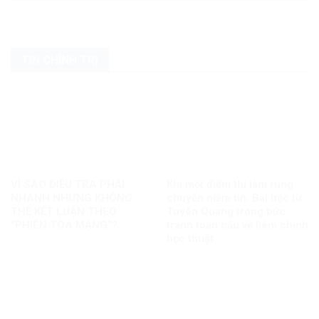
TIN CHÍNH TRỊ
VÌ SAO ĐIỀU TRA PHẢI
Khi một điểm thi làm rung
NHANH NHƯNG KHÔNG
chuyển niềm tin: Bài học từ
THỂ KẾT LUẬN THEO
Tuyên Quang trong bức
“PHIÊN TÒA MẠNG”?
tranh toàn cầu về liêm chính
học thuật