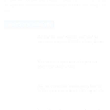
Hoàng Trung, Thứ trưởng Bộ Nông nghiệp và Môi trường, cùng ba bị
can...
NGHIÊN CỨU CHÍNH TRỊ
Cơ chế Rà soát định kỳ phổ quát về
quyền con người (UPR) – những bước
phát triển gần đây
Bảo vệ chủ quyền biển đảo gắn với
phát triển kinh tế biển
Bảo vệ quyền của người mang thai Kỳ
3: Để người mang thai hộ không còn là
người yếu thế