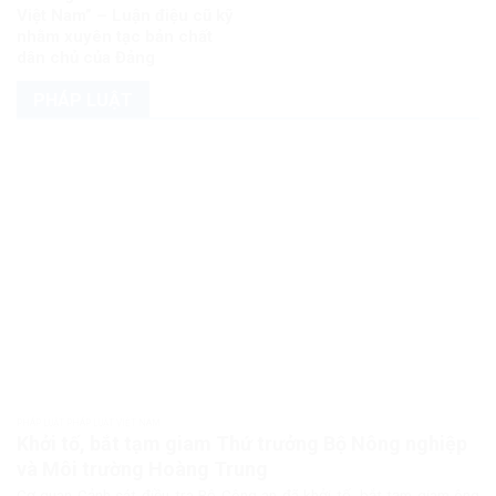
Việt Nam” – Luận điệu cũ kỹ
nhằm xuyên tạc bản chất
dân chủ của Đảng
PHÁP LUẬT
PHÁP LUẬT PHÁP LUẬT VIỆT NAM
Khởi tố, bắt tạm giam Thứ trưởng Bộ Nông nghiệp
và Môi trường Hoàng Trung
Cơ quan Cảnh sát điều tra Bộ Công an đã khởi tố, bắt tạm giam ông