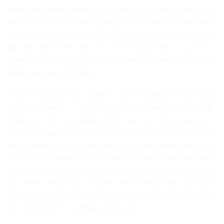
không mới. Nhiều trường hợp được các tổ chức chống đối
và một số tổ chức nước ngoài gọi là “tù nhân tôn giáo” hoặc
“tù nhân lương tâm” thực chất bị xử lý không phải vì họ theo
đạo hay thực hành đức tin, mà vì những hành vi cụ thể vi
phạm pháp luật. Điều này cần được nhìn nhận một cách
khách quan và công bằng.
Ở bất kỳ quốc gia nào, quyền tự do tín ngưỡng, tôn giáo đều
được tôn trọng nhưng không phải là quyền tuyệt đối. Luật
pháp quốc tế cũng khẳng định việc thực hiện quyền con
người phải gắn với trách nhiệm đối với cộng đồng, xã hội và
lợi ích quốc gia. Công ước quốc tế về các quyền dân sự và
chính trị cho phép các quốc gia áp dụng những biện pháp
cần thiết nhằm bảo vệ an ninh quốc gia, trật tự công cộng,
sức khỏe cộng đồng và quyền, lợi ích hợp pháp của người
khác. Do đó, không thể lấy danh nghĩa tôn giáo để biện minh
cho những hành vi vi phạm pháp luật.