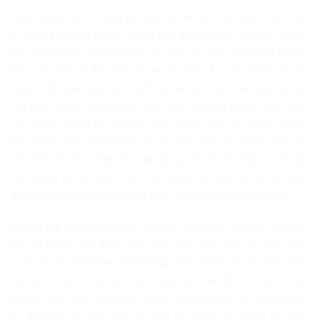
Điều nghịch lý là trong khi liên tục lên án Việt Nam, RFC lại
tỏ ra khá dè dặt trước những vấn đề tôn giáo nghiêm trọng
tại nhiều quốc gia phương Tây. Các vụ tấn công nhà thờ ở
Mỹ, các hành vi đốt kinh Quran tại châu Âu, tình trạng kỳ thị
người Hồi giáo hay các tranh cãi về việc hạn chế biểu tượng
tôn giáo trong trường học vẫn diễn ra trong nhiều năm qua.
Tuy nhiên, hiếm khi những hiện tượng này trở thành trọng
tâm trong các chiến dịch lên án của RFC. Sự khác biệt đó
cho thấy tổ chức này đang áp dụng tiêu chuẩn kép, sử dụng
vấn đề tự do tôn giáo như một công cụ chính trị hơn là một
giá trị cần được bảo vệ một cách công bằng và nhất quán.
Không thể phủ nhận rằng các báo cáo như của RFC có thể
gây ra những tác động tiêu cực nhất định đối với hình ảnh
quốc tế của Việt Nam nếu không được phản bác kịp thời. Khi
những thông tin sai lệch được lặp lại nhiều lần, chúng có thể
tạo ra nhận thức méo mó trong một bộ phận dư luận quốc
tế. Xa hơn, các báo cáo đó còn có thể bị lợi dụng để gây