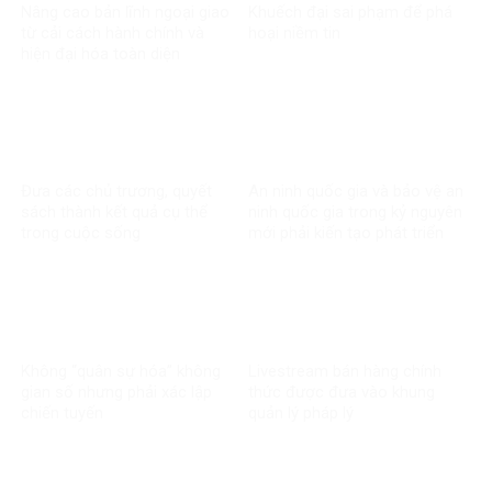
Nâng cao bản lĩnh ngoại giao
Khuếch đại sai phạm để phá
từ cải cách hành chính và
hoại niềm tin
hiện đại hóa toàn diện
Đưa các chủ trương, quyết
An ninh quốc gia và bảo vệ an
sách thành kết quả cụ thể
ninh quốc gia trong kỷ nguyên
trong cuộc sống
mới phải kiến tạo phát triển
Không “quân sự hóa” không
Livestream bán hàng chính
gian số nhưng phải xác lập
thức được đưa vào khung
chiến tuyến
quản lý pháp lý