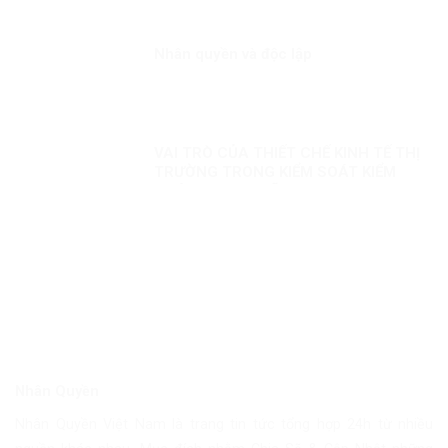
Nhân quyền và độc lập
VAI TRÒ CỦA THIẾT CHẾ KINH TẾ THỊ
TRƯỜNG TRONG KIỂM SOÁT KIỂM
SOÁT THAM NHŨNG
Nhân Quyền
Nhân Quyền Việt Nam là trang tin tức tổng hợp 24h từ nhiều