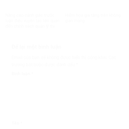
Nâng cao cảnh giác trước
Hiểm họa gia tăng trên không
luận điệu xuyên tạc liên quan
gian mạng
đến chính sách quản lý thị
trường tài chính, tiền tệ tại
Việt Nam
Để lại một bình luận
Email của bạn sẽ không được hiển thị công khai.
Các
trường bắt buộc được đánh dấu
*
Bình luận
*
Tên
*