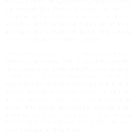
theo đạo vi phạm pháp luật không đồng nghĩa với việc tôn
giáo của người đó bị đàn áp. Nếu áp dụng logic của RFC,
bất kỳ quốc gia nào xử lý công dân vi phạm pháp luật mà
người đó có niềm tin tôn giáo đều có thể bị quy kết là “đàn
áp tôn giáo”. Đây rõ ràng là cách lập luận phi lý và không
phù hợp với các nguyên tắc pháp lý phổ quát.
Sự thiếu khách quan của RFC còn thể hiện ở nguồn thông tin
mà tổ chức này sử dụng. Phần lớn các dữ liệu được trích
dẫn xuất phát từ các tổ chức chống đối ở nước ngoài, các
cá nhân có tiền sử hoạt động chống Nhà nước hoặc các
mạng lưới truyền thông mang định hướng chính trị rõ rệt.
Trong khi đó, ý kiến của các chức sắc tôn giáo đang sinh
hoạt hợp pháp tại Việt Nam, cảm nhận của hàng triệu tín đồ
hay thực tế đời sống tôn giáo phong phú trong nước lại gần
như không được đề cập. Một bản báo cáo được xây dựng
trên nền tảng thông tin thiên lệch như vậy khó có thể được
xem là khách quan hay đáng tin cậy.