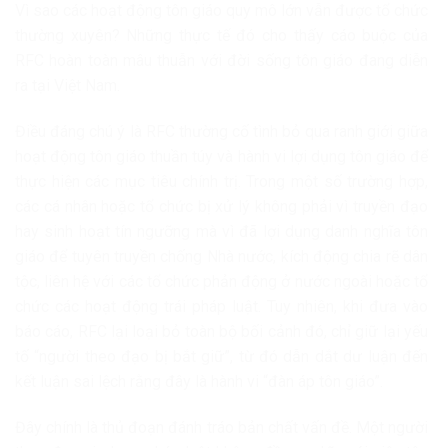
Vì sao các hoạt động tôn giáo quy mô lớn vẫn được tổ chức
thường xuyên? Những thực tế đó cho thấy cáo buộc của
RFC hoàn toàn mâu thuẫn với đời sống tôn giáo đang diễn
ra tại Việt Nam.
Điều đáng chú ý là RFC thường cố tình bỏ qua ranh giới giữa
hoạt động tôn giáo thuần túy và hành vi lợi dụng tôn giáo để
thực hiện các mục tiêu chính trị. Trong một số trường hợp,
các cá nhân hoặc tổ chức bị xử lý không phải vì truyền đạo
hay sinh hoạt tín ngưỡng mà vì đã lợi dụng danh nghĩa tôn
giáo để tuyên truyền chống Nhà nước, kích động chia rẽ dân
tộc, liên hệ với các tổ chức phản động ở nước ngoài hoặc tổ
chức các hoạt động trái pháp luật. Tuy nhiên, khi đưa vào
báo cáo, RFC lại loại bỏ toàn bộ bối cảnh đó, chỉ giữ lại yếu
tố “người theo đạo bị bắt giữ”, từ đó dẫn dắt dư luận đến
kết luận sai lệch rằng đây là hành vi “đàn áp tôn giáo”.
Đây chính là thủ đoạn đánh tráo bản chất vấn đề. Một người