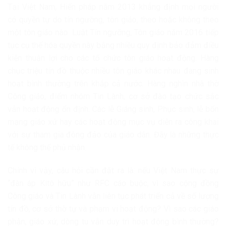
Tại Việt Nam, Hiến pháp năm 2013 khẳng định mọi người
có quyền tự do tín ngưỡng, tôn giáo, theo hoặc không theo
một tôn giáo nào. Luật Tín ngưỡng, Tôn giáo năm 2016 tiếp
tục cụ thể hóa quyền này bằng nhiều quy định bảo đảm điều
kiện thuận lợi cho các tổ chức tôn giáo hoạt động. Hàng
chục triệu tín đồ thuộc nhiều tôn giáo khác nhau đang sinh
hoạt bình thường trên khắp cả nước. Hàng nghìn nhà thờ
Công giáo, điểm nhóm Tin Lành, cơ sở đào tạo chức sắc
vẫn hoạt động ổn định. Các lễ Giáng sinh, Phục sinh, lễ bổn
mạng giáo xứ hay các hoạt động mục vụ diễn ra công khai
với sự tham gia đông đảo của giáo dân. Đây là những thực
tế không thể phủ nhận.
Chính vì vậy, câu hỏi cần đặt ra là: nếu Việt Nam thực sự
“đàn áp Kitô hữu” như RFC cáo buộc, vì sao cộng đồng
Công giáo và Tin Lành vẫn liên tục phát triển cả về số lượng
tín đồ, cơ sở thờ tự và phạm vi hoạt động? Vì sao các giáo
phận, giáo xứ, dòng tu vẫn duy trì hoạt động bình thường?