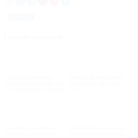
Danh mục:
Chính trị - Xã hội
Phản bác chính trị
Bài viết cùng chủ đề:
VÌ SAO ĐIỀU TRA PHẢI
KHÔNG THỂ BIẾN 328 HỌC
NHANH NHƯNG KHÔNG THỂ
SINH THÀNH “TẬP THỂ CÓ
KẾT LUẬN THEO “PHIÊN TÒA
TỘI”
MẠNG”?
Xây dựng môi trường mạng
Hoàn thiện thể chế, đáp ứng
văn minh, có trách nhiệm
yêu cầu xây dựng nền quốc