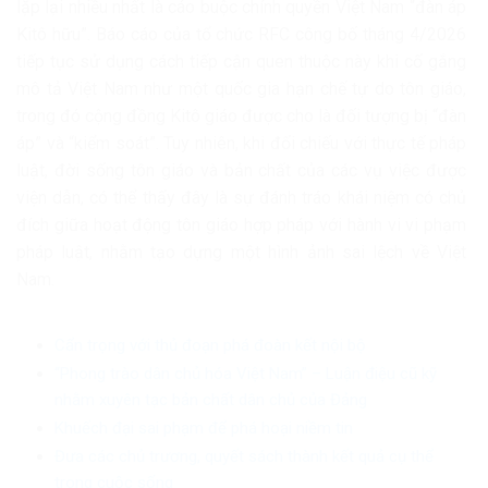
lặp lại nhiều nhất là cáo buộc chính quyền Việt Nam “đàn áp
Kitô hữu”. Báo cáo của tổ chức RFC công bố tháng 4/2026
tiếp tục sử dụng cách tiếp cận quen thuộc này khi cố gắng
mô tả Việt Nam như một quốc gia hạn chế tự do tôn giáo,
trong đó cộng đồng Kitô giáo được cho là đối tượng bị “đàn
áp” và “kiểm soát”. Tuy nhiên, khi đối chiếu với thực tế pháp
luật, đời sống tôn giáo và bản chất của các vụ việc được
viện dẫn, có thể thấy đây là sự đánh tráo khái niệm có chủ
đích giữa hoạt động tôn giáo hợp pháp với hành vi vi phạm
pháp luật, nhằm tạo dựng một hình ảnh sai lệch về Việt
Nam.
Cẩn trọng với thủ đoạn phá đoàn kết nội bộ
“Phong trào dân chủ hóa Việt Nam” – Luận điệu cũ kỹ
nhằm xuyên tạc bản chất dân chủ của Đảng
Khuếch đại sai phạm để phá hoại niềm tin
Đưa các chủ trương, quyết sách thành kết quả cụ thể
trong cuộc sống