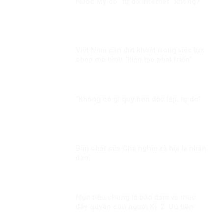
Nước Mỹ có “tự do Internet” không?
Việt Nam cần dứt khoát trong việc lựa
chọn mô hình “kiến tạo phát triển”
“Không có gì quý hơn độc lập, tự do”
Bản chất của Chủ nghĩa xã hội là nhân
đạo
Mục tiêu chung là bảo đảm và thúc
đẩy quyền con người Kỳ 2: Ưu tiên
dành mọi nguồn lực vì người dân