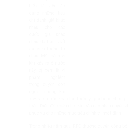
hiểu là việc áp
dụng những tiêu
chí đánh giá khác
nhau cho các
quốc gia khác
nhau dù bản chất
sự việc tương tự
nhau. Một hành vi
khi xảy ra ở nước
này bị xem là vi
phạm nghiêm
trọng quyền con
người, nhưng khi
xảy ra ở nước khác lại được lý giải bằng những
toàn. Điều đó khiến cho các báo cáo nhân quyền k
phục vụ cho những mục tiêu chính trị nhất định.
Trong nhiều năm qua, RFC thường xuyên công bố 