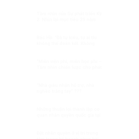
tranh Mỹ – Trung Quốc – Nga
Tầm nhìn của Sự phát triển Kỳ
2: Nhìn lại mục tiêu 25 năm
trước
Bác Hồ: “Đã tự kiêu, tự ái thì
không thể đoàn kết. Không
đoàn kết tức là cô độc. Đã cô
độc thì chẳng việc gì thành
công”.
“Miễn viện phí, miễn học phí –
Tầm nhìn chiến lược cho phát
triển con người toàn diện của
Đảng và Nhà nước Việt Nam”
“Nhà giàu nhận hỗ trợ, nhà
nghèo trắng tay” ???
Những thuận lợi thành lập cơ
quan nhân quyền quốc gia tại
Việt Nam
Đặt nhân quyền ở vị trí trung
tâm trong kế hoạch phục hồi