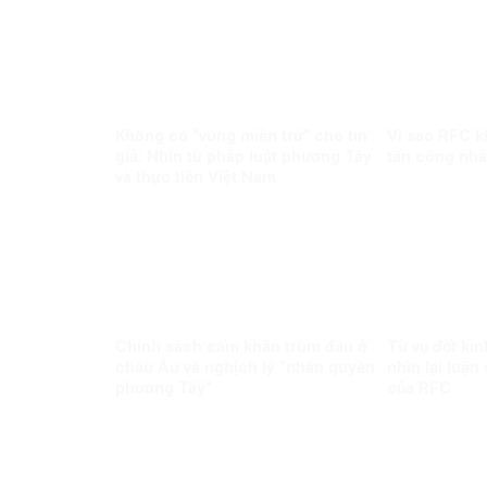
Không có “vùng miễn trừ” cho tin
Vì sao RFC k
giả: Nhìn từ pháp luật phương Tây
tấn công nhà
và thực tiễn Việt Nam
Chính sách cấm khăn trùm đầu ở
Từ vụ đốt ki
châu Âu và nghịch lý “nhân quyền
nhìn lại luận
phương Tây”
của RFC