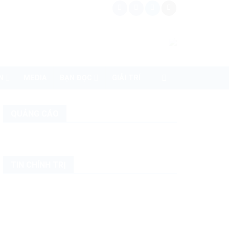
N
MEDIA
BẠN ĐỌC
GIẢI TRÍ
QUẢNG CÁO
TIN CHÍNH TRỊ