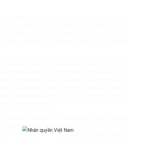
c cộng đồng tôn giáo vẫn là một thách thức đáng lo ngại.
giáo, giáo đường Do Thái và đền thờ Hồi giáo đã xảy ra
sở tôn giáo, đe dọa tín đồ và kích động thù hận vẫn tồn tại
đó hiếm khi trở thành cơ sở để các tổ chức như RFC đặt câu
hấy dấu hiệu rõ ràng của tiêu chuẩn kép. Khi một quốc gia
o hoặc bạo lực nhắm vào tín đồ, vấn đề thường được nhìn
 Nhưng khi một quốc gia như Việt Nam xử lý các hành vi vi
ụng tôn giáo để thực hiện mục đích trái pháp luật, điều đó
g phải là phương pháp đánh giá dựa trên các nguyên tắc phổ
 nặng định kiến chính trị.
n toàn khác với những gì RFC thường mô tả. Việt Nam hiện
hác nhau như Phật giáo, Công giáo, Tin Lành, Hồi giáo, Cao
thống. Hàng chục nghìn cơ sở tôn giáo đang hoạt động bình