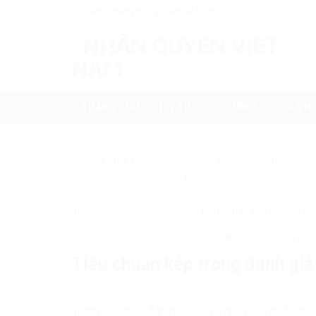
Skip
Nhanquyenvn.org@gmail.com
to
content
TRANG CHỦ
TIN TỨC
CHÍNH TRỊ – XÃ HỘ
Mẹo nhỏ:
Để tìm kiếm chính xác tin bài của nhanq
+ "nhanquyenvn.org".
Tìm kiếm ngay
Trang chủ
»
Nhìn ra thế giới
»
Tiêu chuẩn kép trong đánh
19659
31 Tháng 5, 2026
Nhân quyền các
Tiêu chuẩn kép trong đánh giá 
Trong các diễn đàn quốc tế về nhân quyền, tự do