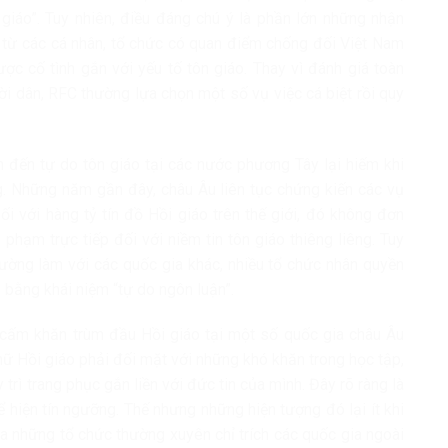
 giáo”. Tuy nhiên, điều đáng chú ý là phần lớn những nhận
 từ các cá nhân, tổ chức có quan điểm chống đối Việt Nam
c cố tình gắn với yếu tố tôn giáo. Thay vì đánh giá toàn
ời dân, RFC thường lựa chọn một số vụ việc cá biệt rồi quy
n đến tự do tôn giáo tại các nước phương Tây lại hiếm khi
 Những năm gần đây, châu Âu liên tục chứng kiến các vụ
i với hàng tỷ tín đồ Hồi giáo trên thế giới, đó không đơn
phạm trực tiếp đối với niềm tin tôn giáo thiêng liêng. Tuy
hường làm với các quốc gia khác, nhiều tổ chức nhân quyền
bằng khái niệm “tự do ngôn luận”.
h cấm khăn trùm đầu Hồi giáo tại một số quốc gia châu Âu
nữ Hồi giáo phải đối mặt với những khó khăn trong học tập,
trì trang phục gắn liền với đức tin của mình. Đây rõ ràng là
ể hiện tín ngưỡng. Thế nhưng những hiện tượng đó lại ít khi
ủa những tổ chức thường xuyên chỉ trích các quốc gia ngoài