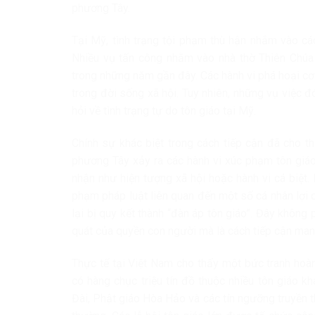
phương Tây.
Tại Mỹ, tình trạng tội phạm thù hận nhắm vào cá
Nhiều vụ tấn công nhằm vào nhà thờ Thiên Chúa 
trong những năm gần đây. Các hành vi phá hoại cơ 
trong đời sống xã hội. Tuy nhiên, những vụ việc 
hỏi về tình trạng tự do tôn giáo tại Mỹ.
Chính sự khác biệt trong cách tiếp cận đã cho t
phương Tây xảy ra các hành vi xúc phạm tôn giá
nhận như hiện tượng xã hội hoặc hành vi cá biệt.
phạm pháp luật liên quan đến một số cá nhân lợi d
lại bị quy kết thành “đàn áp tôn giáo”. Đây khôn
quát của quyền con người mà là cách tiếp cận mang
Thực tế tại Việt Nam cho thấy một bức tranh hoà
có hàng chục triệu tín đồ thuộc nhiều tôn giáo k
Đài, Phật giáo Hòa Hảo và các tín ngưỡng truyền 