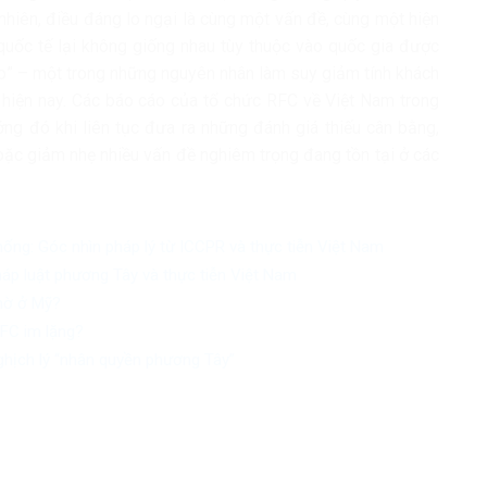
nhiên, điều đáng lo ngại là cùng một vấn đề, cùng một hiện
uốc tế lại không giống nhau tùy thuộc vào quốc gia được
ép” – một trong những nguyên nhân làm suy giảm tính khách
 hiện nay. Các báo cáo của tổ chức RFC về Việt Nam trong
ng đó khi liên tục đưa ra những đánh giá thiếu cân bằng,
 hoặc giảm nhẹ nhiều vấn đề nghiêm trọng đang tồn tại ở các
ng: Góc nhìn pháp lý từ ICCPR và thực tiễn Việt Nam
pháp luật phương Tây và thực tiễn Việt Nam
thờ ở Mỹ?
RFC im lặng?
hịch lý “nhân quyền phương Tây”