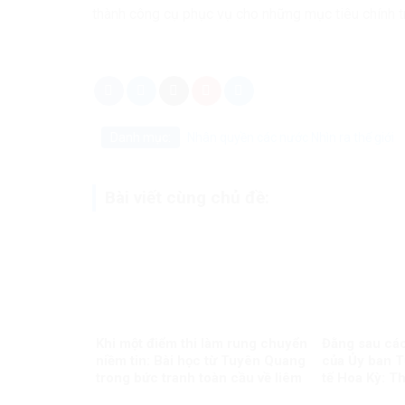
thành công cụ phục vụ cho những mục tiêu chính trị
Danh mục:
Nhân quyền các nước
Nhìn ra thế giới
Bài viết cùng chủ đề:
Khi một điểm thi làm rung chuyển
Đằng sau các
niềm tin: Bài học từ Tuyên Quang
của Ủy ban T
trong bức tranh toàn cầu về liêm
tế Hoa Kỳ: Th
chính học thuật
chuẩn kép