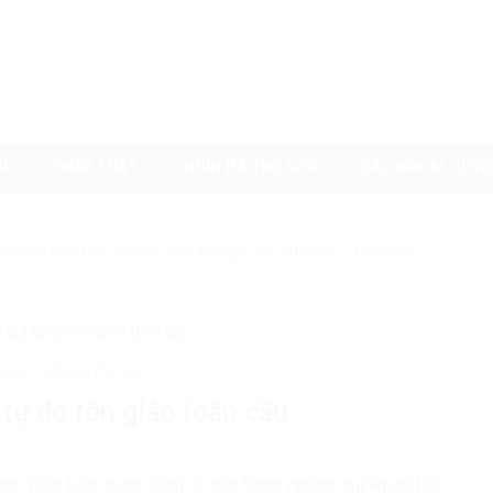
I
PHÁP LUẬT
NHÌN RA THẾ GIỚI
CÁC NHÓM QUYỀ
uyenvn.org, hãy search trên Google với cú pháp: "Từ khóa"
 giá tự do tôn giáo toàn cầu
 nước
Nhìn ra thế giới
tự do tôn giáo toàn cầu
 tôn giáo luôn được xem là một trong những quyền cơ bản