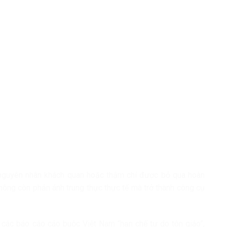
 nguyên nhân khách quan hoặc thậm chí được bỏ qua hoàn
hông còn phản ánh trung thực thực tế mà trở thành công cụ
các báo cáo cáo buộc Việt Nam “hạn chế tự do tôn giáo”,