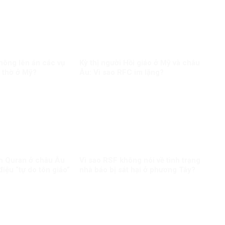
hông lên án các vụ
Kỳ thị người Hồi giáo ở Mỹ và châu
 thờ ở Mỹ?
Âu: Vì sao RFC im lặng?
nh Quran ở châu Âu
Vì sao RSF không nói về tình trạng
 điệu “tự do tôn giáo”
nhà báo bị sát hại ở phương Tây?