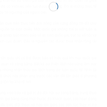
ng khai với sự tham gia của đông đảo tín đồ. Quan hệ giữa
g đó có Vatican, liên tục được mở rộng. Đó là những thực tế
o tín ngưỡng của người dân.
 cần dựa trên thực tiễn đời sống của cộng đồng tín đồ chứ
nguồn tin một chiều. Một quốc gia không thể bị kết luận là
áp pháp luật nhằm bảo vệ an ninh quốc gia, trật tự xã hội và
ích cực đoan. Đây là nguyên tắc được thừa nhận rộng rãi
 tôn giáo chỉ có thể được bảo vệ hiệu quả khi mọi quốc gia
 quan và công bằng. Bất kỳ sự thiên lệch nào cũng làm suy
a những nhận thức sai lệch trong dư luận quốc tế. Nhìn từ
tổ chức này phản ứng trước các vấn đề tôn giáo ở phương
 tồn tại khá rõ nét.
hưng việc bảo vệ giá trị đó đòi hỏi sự công bằng, trung thực
đánh giá bằng cùng một thước đo khách quan, các hoạt động
u biết, đối thoại và hợp tác giữa các dân tộc thay vì trở