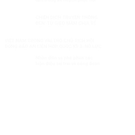
hậu đại dịch
CHIẾN DỊCH TRUYỀN THÔNG
ĐEN: TỪ GIEO MẦM CHIA RẼ
ĐẾN KÍCH ĐỘNG BẠO LOẠN –
ÂM MƯU CHỐNG PHÁ CÓ HỆ
THỐNG CỦA VIỆT TÂN VÀ
VIỆT NAM TRONG VAI TRÒ CHỦ TỊCH HỘI
BĂNG ĐẢNG
ĐỒNG BẢO AN LIÊN HỢP QUỐC KỲ 3: NỖ LỰC
VÌ MỘT NỀN HÒA BÌNH BỀN VỮNG
Nhận diện và phê phán các
luận điệu sai trái về công đoàn
Việt Nam