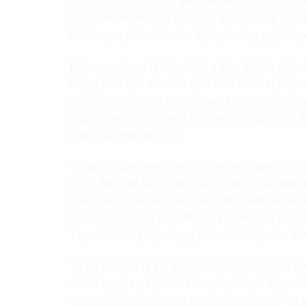
thường. Các lễ hội tôn giáo lớn được tổ chức cô
Việt Nam với nhiều tổ chức tôn giáo quốc tế, tron
khách quan phản ánh mức độ thụ hưởng quyền tự d
Điều quan trọng là việc đánh giá tự do tôn giáo
không phải dựa trên các định kiến chính trị hoặc 
thiếu tự do tôn giáo chỉ vì họ áp dụng các biện ph
ngăn chặn việc lợi dụng tôn giáo cho các mục đ
trong luật pháp quốc tế.
Trong bối cảnh toàn cầu hóa hiện nay, quyền tự do
được đánh giá bằng cùng một hệ tiêu chuẩn khách
giảm giá trị của các báo cáo nhân quyền và tạo r
cách tiếp cận của RFC đối với Việt Nam và cách 
Tây, có thể thấy hiện tượng tiêu chuẩn kép vẫn đang
Tự do tôn giáo là giá trị phổ quát của nhân loại, n
và tôn trọng sự thật. Chỉ khi mọi quốc gia được 
nhân quyền mới thực sự góp phần thúc đẩy sự hiể