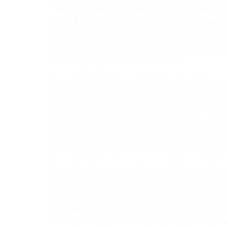
“đàn áp tín đồ” hoặc “kiểm soát các tổ chức tôn
định này được xây dựng dựa trên nguồn thông tin
hoặc các trường hợp vi phạm pháp luật nhưng đượ
diện đời sống tín ngưỡng của hàng chục triệu ngư
kết thành vấn đề mang tính hệ thống.
Trong khi đó, nhiều vấn đề nghiêm trọng liên qua
được tổ chức này đề cập với mức độ tương xứng.
đốt kinh Quran gây chấn động dư luận quốc tế. Đố
thuần là hành vi biểu đạt quan điểm mà là sự xúc 
nhiên, thay vì lên án mạnh mẽ như cách họ vẫn t
phương Tây lại biện minh cho những hành động đó 
Tương tự, các tranh cãi liên quan đến chính sác
vẫn kéo dài trong nhiều năm qua. Hàng nghìn phụ 
việc làm và tham gia đời sống xã hội nếu muốn duy 
một vấn đề liên quan trực tiếp đến quyền tự do th
xuất hiện trong các chiến dịch vận động rầm rộ c