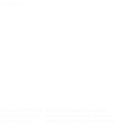
 riêng biệt.
 báo cáo về Việt Nam
Quyền con người không đồng
ự do Tôn giáo Quốc
nghĩa quyền vu khống: Góc nhìn
iên kiến và tiêu
pháp lý từ ICCPR và thực tiễn Việt
Nam