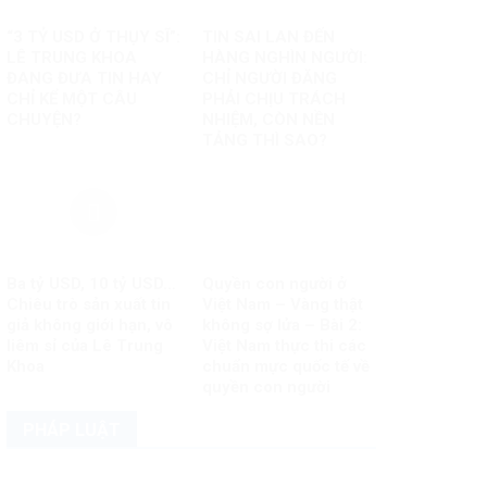
“3 TỶ USD Ở THỤY SĨ”:
TIN SAI LAN ĐẾN
LÊ TRUNG KHOA
HÀNG NGHÌN NGƯỜI:
ĐANG ĐƯA TIN HAY
CHỈ NGƯỜI ĐĂNG
CHỈ KỂ MỘT CÂU
PHẢI CHỊU TRÁCH
CHUYỆN?
NHIỆM, CÒN NỀN
TẢNG THÌ SAO?
Ba tỷ USD, 10 tỷ USD…
Quyền con người ở
Chiêu trò sản xuất tin
Việt Nam – Vàng thật
giả không giới hạn, vô
không sợ lửa – Bài 2:
liêm sỉ của Lê Trung
Việt Nam thực thi các
Khoa
chuẩn mực quốc tế về
quyền con người
PHÁP LUẬT