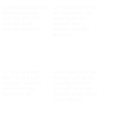
TỪ BẢN ÁN NĂM 2007
LẤY GEN Z NEPAL ĐỂ
ĐẾN BẢN ÁN NĂM
KÊU GỌI GEN Z VIỆT
2025: HỒ SƠ CÔNG
NAM “ĐỨNG DẬY”:
KHAI NÓI GÌ VỀ
MỖI ĐẤT NƯỚC
NGUYỄN VĂN ĐÀI?
KHÔNG PHẢI MỘT
BẢN SAO
TỪ “MỜI LÀM VIỆC”
GÁN CHIẾN DỊCH TÌM
ĐẾN “TÔ LÂM SUỴT
HÀI CỐT LIỆT SĨ VỚI
AN NINH”: NGUYỄN
CHUYỆN “XEM BÓI
VĂN ĐÀI ĐÃ NỐI
GIỮ GHẾ”: NGUYỄN
THÊM ĐIỀU GÌ?
VĂN ĐÀI ĐANG ĐÁNH
TRÁO ĐIỀU GÌ?