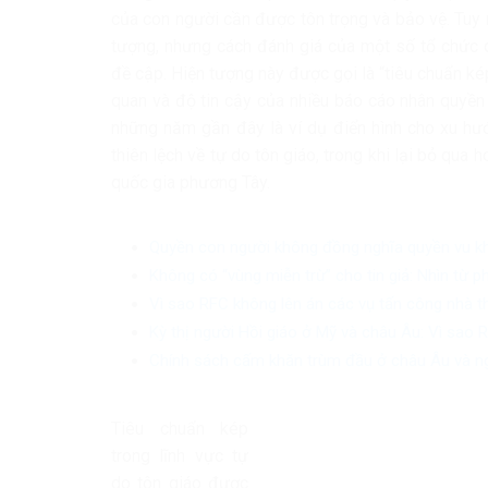
của con người cần được tôn trọng và bảo vệ. Tuy 
tượng, nhưng cách đánh giá của một số tổ chức q
đề cập. Hiện tượng này được gọi là “tiêu chuẩn k
quan và độ tin cậy của nhiều báo cáo nhân quyền
những năm gần đây là ví dụ điển hình cho xu hướ
thiên lệch về tự do tôn giáo, trong khi lại bỏ qua
quốc gia phương Tây.
Quyền con người không đồng nghĩa quyền vu khố
Không có “vùng miễn trừ” cho tin giả: Nhìn từ 
Vì sao RFC không lên án các vụ tấn công nhà 
Kỳ thị người Hồi giáo ở Mỹ và châu Âu: Vì sao 
Chính sách cấm khăn trùm đầu ở châu Âu và ng
Tiêu chuẩn kép
trong lĩnh vực tự
do tôn giáo được