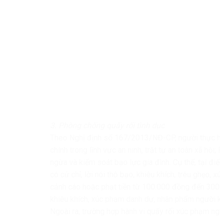
3. Phòng chống quấy rối tình dục
Theo Nghị định số 167/2013/NĐ-CP, người thực hiệ
chính trong lĩnh vực an ninh, trật tự an toàn xã h
ngừa và kiểm soát bạo lực gia đình. Cụ thể, tại đ
có cử chỉ, lời nói thô bạo, khiêu khích, trêu ghẹo
cảnh cáo hoặc phạt tiền từ 100.000 đồng đến 300.
khiêu khích, xúc phạm danh dự, nhân phẩm người k
Ngoài ra, trường hợp hành vi quấy rối xúc phạm n