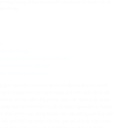
 trong phòng chống bạo lực đối với phụ nữ và trẻ em tại xã
òa Phong.
tế
háp luật bảo hộ
 của một xã hội tiến bộ và nhân văn
i và sự phát triển quốc gia
nh và phẩm giá con người
giới hạn việc mua bán người chỉ đối với phụ nữ và trẻ
gười là phải ra nước ngoài hoặc qua biên giới, và có đề
không chỉ mại dâm. Để phòng ngừa các hành vi lợi dụng
, pháp luật về hôn nhân có yếu tố nước ngoài đã có những
 hôn. Đối với thủ tục đăng ký kết hôn, nếu kết quả phỏng vấn,
a môi giới bất hợp pháp; kết hôn giả tạo không nhằm mục