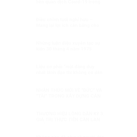
liên quan dịch Covid-19 trong
công nhân
Điều chỉnh tuổi nghỉ hưu –
Mang lại lợi ích cân bằng cho
mỗi bên
Những luận điệu xuyên tạc sự
kiện 30 tháng 4 năm 1975
Liệu có phải “một đảng duy
nhất lãnh đạo thì không có dân
chủ”!?
NHẬN THỨC MỚI VỀ “ĐỨC” VÀ
“TÀI” TRONG XÂY DỰNG CÁN
BỘ
THƯƠNG HIỆU LÒNG DÂN KỲ 3:
GIÁ TRỊ THỰC TIỄN CẦN LAN
TOẢ