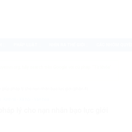
I
PHÁP LUẬT
NHÌN RA THẾ GIỚI
CÁC NHÓM QUYỀ
uyenvn.org, hãy search trên Google với cú pháp: "Từ khóa"
ợ giúp pháp lý cho nạn nhân bạo lực giới (phần 4)
n
Kinh tế - Xã hội - Văn hóa
pháp lý cho nạn nhân bạo lực giới