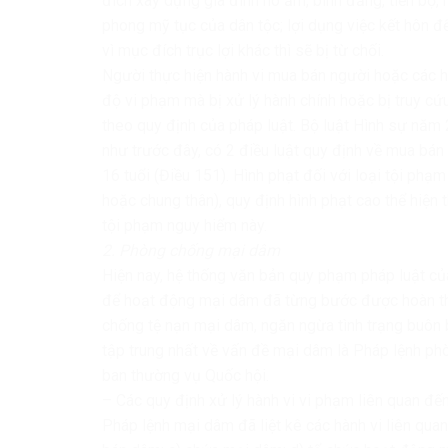
đích xây dựng gia đình no ấm, bình đẳng, tiến bộ,
phong mỹ tục của dân tộc; lợi dụng việc kết hôn 
vì mục đích trục lợi khác thì sẽ bị từ chối.
Người thực hiện hành vi mua bán người hoặc các hà
độ vi phạm mà bị xử lý hành chính hoặc bị truy cứu
theo quy định của pháp luật. Bộ luật Hình sự năm
như trước đây, có 2 điều luật quy định về mua bá
16 tuổi (Điều 151). Hình phạt đối với loại tội phạ
hoặc chung thân), quy định hình phạt cao thể hiện t
tội phạm nguy hiểm này.
2. Phòng chống mại dâm
Hiện nay, hệ thống văn bản quy phạm pháp luật củ
để hoạt động mại dâm đã từng bước được hoàn thiệ
chống tệ nạn mại dâm, ngăn ngừa tình trạng buôn 
tập trung nhất về vấn đề mại dâm là Pháp lệnh
ban thường vụ Quốc hội.
– Các quy định xử lý hành vi vi phạm liên quan đ
Pháp lệnh mại dâm đã liệt kê các hành vi liên qu