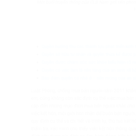
Một buổi truyền thông của CLB Nam giới tiên phong
H
Quyền hưởng thụ các thành tựu phát triển kinh 
Quyền sở hữu tư nhân và quyền thừa kế được p
Quyền được chăm sóc sức khỏe biểu hiện rõ nét
Quyền có việc làm là nền tảng của an sinh xã hộ
Bảo đảm quyền có nhà ở – nền móng của an si
Luật Phòng, chống mua bán người năm 2011 không 
em, cũng không còn xác định cụ thể việc mua bán n
cập đến những mục đích mua bán người khác chứ 
việc kết hôn, môi giới hôn nhân để buôn bán người
quy định cụ thể và chi tiết về trình tự, thủ tục kết
thẩm tra, xác minh cho thấy việc kết hôn thông qu