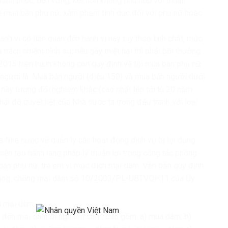
 hạnh phúc, bền vững; kết hôn không phù hợp với thuần
để mua bán phụ nữ, xâm phạm tình dục đối với phụ nữ hoặc
nh vi có liên quan đến hành vi này tùy theo tính chất, mức
 trách nhiệm hình sự; nếu gây thiệt hại thì phải bồi thường
 2015 hiện hành không còn quy định về tội mua bán phụ nữ
n người là: Mua bán người (điều 150) và mua bán người dưới
m này tương đối nghiêm khắc (cao nhất lên tới tù 20 năm
hái độ quyết liệt của Nhà nước ta trong đấu tranh với loại
a Nhà nước về quản lý các hoạt động dịch vụ bị lợi dụng
n tạo hành lang pháp lý thuận lợi trong công tác phòng
bán phụ nữ, trẻ em vì mục đích mại dâm. Văn bản quy định
 phòng, chống mại dâm số 10/2003/PL-UBTVQH11 của Ủy
ến mại dâm
an đến mại dâm bị nghiêm cấm, bao gồm: a) mua dâm; b)