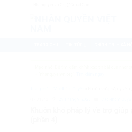
Skip
Nhanquyenvn.org@gmail.com
to
content
TRANG CHỦ
TIN TỨC
CHÍNH TRỊ – XÃ HỘ
Mẹo nhỏ:
Để tìm kiếm chính xác tin bài của nhanq
+ "nhanquyenvn.org".
Tìm kiếm ngay
Trang chủ
»
Các Nhóm Quyền
»
Khuôn khổ pháp lý về tr
34842
25 Tháng 9, 2025
Các Nhóm Quyề
Khuôn khổ pháp lý về trợ giúp 
(phần 4)