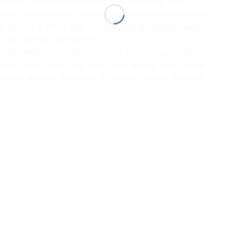
ại dâm; e) cưỡng bức mại dâm; f) môi giới mại dâm; g)
 hoạt động mại dâm; i) các hành vi khác liên quan đến hoạt
y định xử lý những hành vi vi phạm liên quan đến mại dâm
i dâm (từ Điều 22 đến 29).
rị các hành vi “chứa mại dâm” (Điều 327), “môi giới mại
 dưới 16 tuổi” (Điều 145). Điều 7 Luật Bảo vệ, chăm sóc và
lừa dối, dẫn dắt, chứa chấp, ép buộc trẻ em hoạt động mại