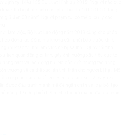
quy định tại Điều 155 Bộ Luật Hình sự 2015: “Người nào xúc
hác, thì bị phạt cảnh cáo, phạt tiền từ 10.000.000 đồng
 giữ đến 03 năm”. Người phạm tội có thể bị xử lý các
ng.
ại nơi làm việc, Bộ luật Lao động năm 2019 cũng cho phép
hợp đồng lao động mà không cần phải báo trước khi bị
người khác tại nơi làm việc sẽ bị sa thải. Quấy rối tình
 xử liên quan đến giới tính, gây ảnh hưởng xấu tiêu cực tới
ao động nam và lao động nữ. Nó dẫn đến những tác động
tổn thương về cả thể xác lẫn tinh thần cho người bị hại. Môi
uất cũng như năng suất làm việc bị giảm sút. Vì vậy, các
 cần được đấu tranh mạnh mẽ để ngăn chặn và loại bỏ, tạo
 khả năng để cống hiến hết mình cho nơi mà họ đã lựa chọn
n hóa