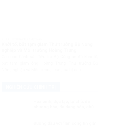
PHÁP LUẬT PHÁP LUẬT VIỆT NAM
Khởi tố, bắt tạm giam Thứ trưởng Bộ Nông
nghiệp và Môi trường Hoàng Trung
Cơ quan Cảnh sát điều tra Bộ Công an đã khởi tố,
bắt tạm giam ông Hoàng Trung, Thứ trưởng Bộ
Nông nghiệp và Môi trường, cùng ba bị can...
NGHIÊN CỨU CHÍNH TRỊ
Hòa bình, độc lập, tự chủ, đa
phương hóa, đa dạng hóa, chủ
động và tích cực hội nhập quốc
tế Kỳ 1: Thông điệp cấp cao
của Việt Nam
Đương đầu với “làn sóng tin giả”