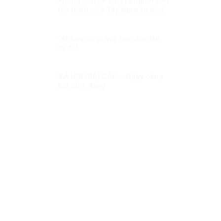
Không còn dễ chia rẽ người dân
tộc thiểu số ở Tây Nguyên Kỳ 2:
Sự thật không thể bóp méo
“Không có gì quý hơn độc lập,
tự do”
XÃ HỘI GIAI CẤP – Ngày càng
bất bình đẳng