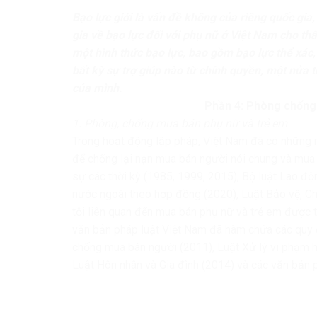
Bạo lực giới là vấn đề không của riêng quốc gia,
gia về bạo lực đối với phụ nữ ở Việt Nam cho th
một hình thức bạo lực, bao gồm bạo lực thể xác
bất kỳ sự trợ giúp nào từ chính quyền, một nửa t
của mình.
Phần 4: Phòng chống 
1. Phòng, chống mua bán phụ nữ và trẻ em
Trong hoạt động lập pháp, Việt Nam đã có những m
để chống lại nạn mua bán người nói chung và mua b
sự các thời kỳ (1985, 1999, 2015), Bộ luật Lao đ
nước ngoài theo hợp đồng (2020), Luật Bảo vệ, C
tội liên quan đến mua bán phụ nữ và trẻ em được t
văn bản pháp luật Việt Nam đã hàm chứa các quy 
chống mua bán người (2011), Luật Xử lý vi phạm 
Luật Hôn nhân và Gia đình (2014) và các văn bản p