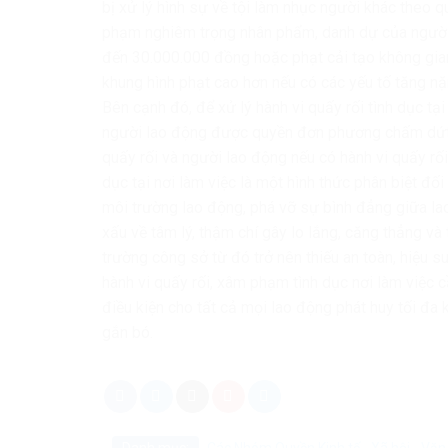
bị xử lý hình sự về tội làm nhục người khác theo 
phạm nghiêm trọng nhân phẩm, danh dự của người k
đến 30.000.000 đồng hoặc phạt cải tạo không giam
khung hình phạt cao hơn nếu có các yếu tố tăng nặ
Bên cạnh đó, để xử lý hành vi quấy rối tình dục t
người lao động được quyền đơn phương chấm dứt 
quấy rối và người lao động nếu có hành vi quấy rối 
dục tại nơi làm việc là một hình thức phân biệt đối
môi trường lao động, phá vỡ sự bình đẳng giữa l
xấu về tâm lý, thậm chí gây lo lắng, căng thẳng và 
trường công sở từ đó trở nên thiếu an toàn, hiệu s
hành vi quấy rối, xâm phạm tình dục nơi làm việc
điều kiện cho tất cả mọi lao động phát huy tối đa
gắn bó.
Danh mục:
Các Nhóm Quyền
Kinh tế - Xã hội - Vă