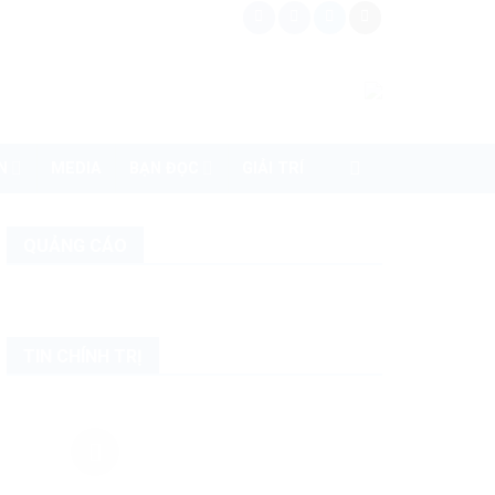
N
MEDIA
BẠN ĐỌC
GIẢI TRÍ
QUẢNG CÁO
TIN CHÍNH TRỊ