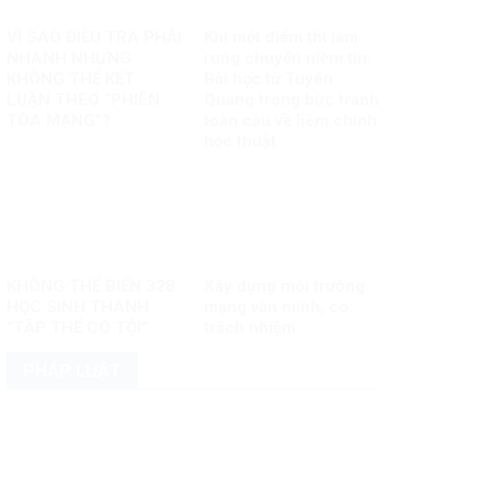
VÌ SAO ĐIỀU TRA PHẢI
Khi một điểm thi làm
NHANH NHƯNG
rung chuyển niềm tin:
KHÔNG THỂ KẾT
Bài học từ Tuyên
LUẬN THEO “PHIÊN
Quang trong bức tranh
TÒA MẠNG”?
toàn cầu về liêm chính
học thuật
KHÔNG THỂ BIẾN 328
Xây dựng môi trường
HỌC SINH THÀNH
mạng văn minh, có
“TẬP THỂ CÓ TỘI”
trách nhiệm
PHÁP LUẬT