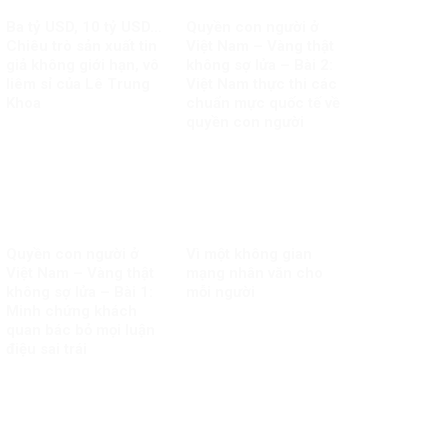
Ba tỷ USD, 10 tỷ USD…
Quyền con người ở
Chiêu trò sản xuất tin
Việt Nam – Vàng thật
giả không giới hạn, vô
không sợ lửa – Bài 2:
liêm sỉ của Lê Trung
Việt Nam thực thi các
Khoa
chuẩn mực quốc tế về
quyền con người
Quyền con người ở
Vì một không gian
Việt Nam – Vàng thật
mạng nhân văn cho
không sợ lửa – Bài 1:
mỗi người
Minh chứng khách
quan bác bỏ mọi luận
điệu sai trái