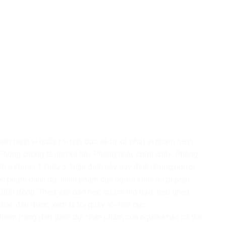
n hành vi quấy rối tình dục sẽ bị xử phạt vi phạm hành
ội; Phòng chống tệ nạn xã hội; Phòng cháy chữa cháy; Phòng
iểm a khoản 1 Điều 5, Nghị định này quy định những người
, xúc phạm danh dự, nhân phẩm của người khác thì bị phạt
000 đồng. Theo văn bản này, cử chỉ thô bạo, trêu ghẹo,
hác đều được xem là tội quấy rối tình dục.
ghiêm trọng đến danh dự, nhân phẩm của người khác có thể