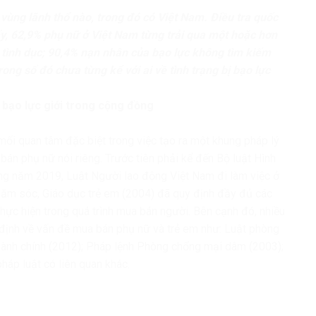
 vùng lãnh thổ nào, trong đó có Việt Nam. Điều tra quốc
ấy, 62,9% phụ nữ ở Việt Nam từng trải qua một hoặc hơn
, tình dục; 90,4% nạn nhân của bạo lực không tìm kiếm
rong số đó chưa từng kể với ai về tình trạng bị bạo lực
bạo lực giới trong cộng đồng
ối quan tâm đặc biệt trong việc tạo ra một khung pháp lý
án phụ nữ nói riêng. Trước tiên phải kể đến Bộ luật Hình
ộng năm 2019, Luật Người lao động Việt Nam đi làm việc ở
hăm sóc, Giáo dục trẻ em (2004) đã quy định đầy đủ các
hực hiện trong quá trình mua bán người. Bên cạnh đó, nhiều
định về vấn đề mua bán phụ nữ và trẻ em như: Luật phòng
hành chính (2012); Pháp lệnh Phòng chống mại dâm (2003);
háp luật có liên quan khác.