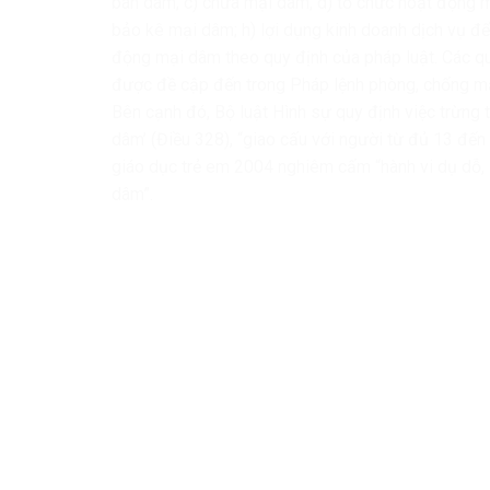
bán dâm; c) chứa mại dâm; d) tổ chức hoạt động m
bảo kê mại dâm; h) lợi dụng kinh doanh dịch vụ để
động mại dâm theo quy định của pháp luật. Các qu
được đề cập đến trong Pháp lệnh phòng, chống mạ
Bên cạnh đó, Bộ luật Hình sự quy định việc trừng t
dâm’ (Điều 328), “giao cấu với người từ đủ 13 đến
giáo dục trẻ em 2004 nghiêm cấm “hành vi dụ dỗ, 
dâm”.